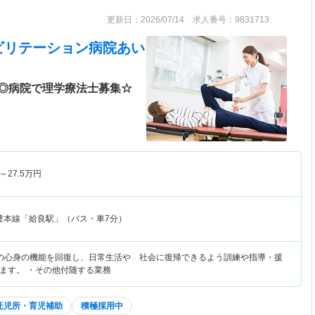
更新日：2026/07/14 求人番号：9831713
ビリテーション病院あい
◎病院で理学療法士募集☆
～
27.5
万円
豊本線「姶良駅」（バス・車7分）
の心身の機能を回復し、日常生活や 社会に復帰できるよう訓練や指導・援
ます。 ・その他付随する業務
託児所・育児補助
積極採用中