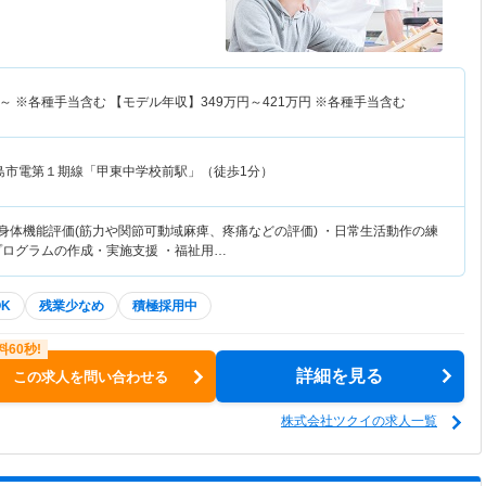
～
※各種手当含む 【モデル年収】
349
万円～
421
万円
※各種手当含む
島市電第１期線「甲東中学校前駅」（徒歩1分）
・身体機能評価(筋力や関節可動域麻痺、疼痛などの評価) ・日常生活動作の練
プログラムの作成・実施支援 ・福祉用…
K
残業少なめ
積極採用中
詳細を見る
この求人を問い合わせる
株式会社ツクイの求人一覧