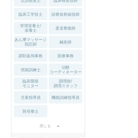
言語聴覚士
臨床検査技師
臨床工学技士
診療放射線技師
管理栄養士/
柔道整復師
栄養士
あん摩マッサージ
鍼灸師
指圧師
調剤薬局事務
医療事務
治験
視能訓練士
コーディネーター
臨床開発
調理師/
モニター
調理スタッフ
児童指導員
機能訓練指導員
胚培養士
閉じる