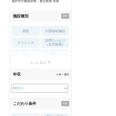
選択中の都道府県：鹿児島県 全体
施設種別
病院
介護福祉施設
訪問リハビリ
クリニック
（在宅医療）
企業
保育園
もっと見る
小児リハビリ
整骨院
年収
※単一選択
接骨院
訪問マッサージ
薬局・
その他
ドラッグストア
こだわり条件