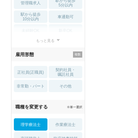
駅から徒歩
管理職求人
5分以内
駅から徒歩
車通勤可
10分以内
未経験OK
新卒OK
もっと見る
残業少なめ
寮・借り上げ
雇用形態
託児所・
住宅手当・補助
育児補助
契約社員・
正社員(正職員)
土日祝休
無資格 OK
嘱託社員
非常勤・パート
積極採用中
WEB面接OK
その他
2027年4月入職可
夏～秋入職可
職種を変更する
※単一選択
1月入職可
理学療法士
作業療法士