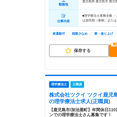
鹿児島県 鹿児島市
鹿児
勤務地
■理学療法士業務全般 
は急性期（東棟）または
仕事内容
車通勤可
残業少なめ
寮・借り上げ
保存する
理学療法士
正職員
株式会社ツクイ ツクイ鹿児
の理学療法士求人(正職員)
【鹿児島市/加治屋町】年間休日11
ンでの理学療法士さん募集です！