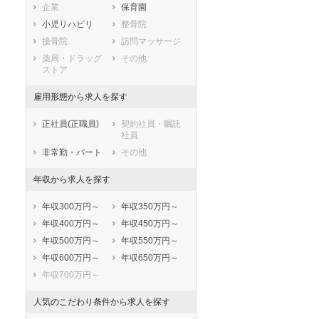
企業
保育園
熊毛郡南種子町
熊毛郡屋久島町
小児リハビリ
整骨院
大島郡大和村
大島郡宇検村
接骨院
訪問マッサージ
大島郡瀬戸内町
大島郡龍郷町
薬局・ドラッグ
その他
大島郡喜界町
大島郡徳之島町
ストア
大島郡天城町
大島郡伊仙町
雇用形態から求人を探す
大島郡和泊町
大島郡知名町
大島郡与論町
正社員(正職員)
契約社員・嘱託
社員
非常勤・パート
その他
年収から求人を探す
年収300万円～
年収350万円～
年収400万円～
年収450万円～
年収500万円～
年収550万円～
年収600万円～
年収650万円～
年収700万円～
人気のこだわり条件から求人を探す