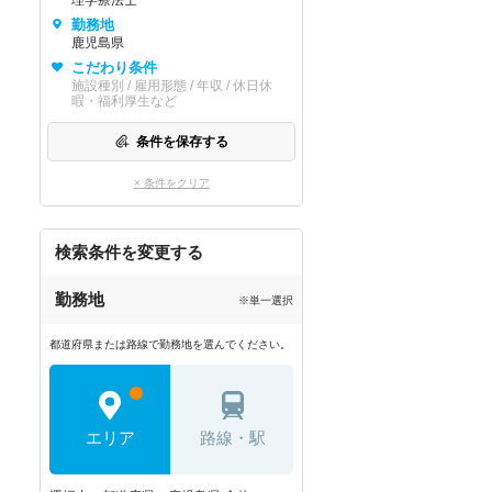
理学療法士
勤務地
鹿児島県
こだわり条件
施設種別 / 雇用形態 / 年収 / 休日休
暇・福利厚生など
条件を保存する
× 条件をクリア
検索条件を変更する
勤務地
※単一選択
都道府県または路線で勤務地を選んでください。
エリア
路線・駅