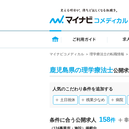
トップページ
ご利用ガイ
マイナビコメディカル
理学療法士の転職情報
鹿児島県の理学療法士
公開求
人気のこだわり条件を追加する
土日祝休
残業少なめ
病院
158
条件に合う公開求人
非
（124事業所・施設）掲載中