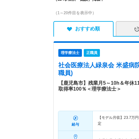
（1～20件目を表示中）
おすすめ順
理学療法士
正職員
社会医療法人緑泉会 米盛病
職員)
【鹿児島市】残業月5～10h＆年休
取得率100％＜理学療法士＞
【モデル月収】
23.7
万円
定
給与