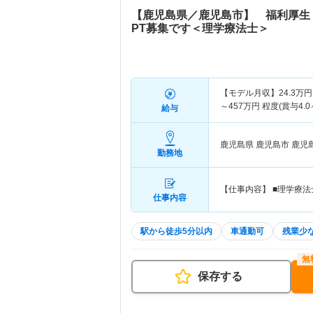
【鹿児島県／鹿児島市】 福利厚生
PT募集です＜理学療法士＞
【モデル月収】
24.3
万円
～
457
万円
程度(賞与4.0
給与
鹿児島県 鹿児島市
鹿児
勤務地
【仕事内容】 ■理学療
仕事内容
駅から徒歩5分以内
車通勤可
残業少
保存する