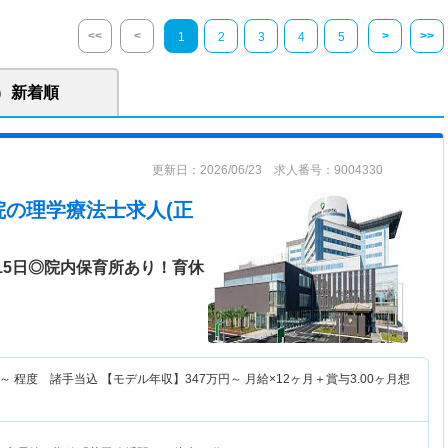
<<
<
>
>>
1
2
3
4
5
新着順
更新日：2026/06/23 求人番号：9004330
院
の理学療法士求人(正
115日◎院内保育所あり！育休
～
程度 諸手当込 【モデル年収】
347
万円～
月給×12ヶ月＋賞与3.00ヶ月想