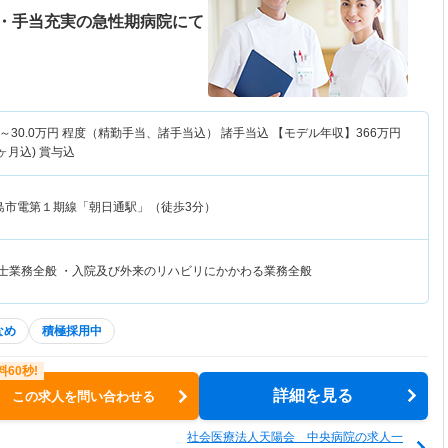
・手当充実の急性期病院にて
～
30.0
万円
程度（精勤手当、諸手当込） 諸手当込 【モデル年収】
366
万円
ヶ月込) 賞与込
島市電第１期線「朝日通駅」（徒歩3分）
法士業務全般 ・入院及び外来のリハビリにかかわる業務全般
なめ
積極採用中
詳細を見る
この求人を問い合わせる
社会医療法人天陽会 中央病院の求人一