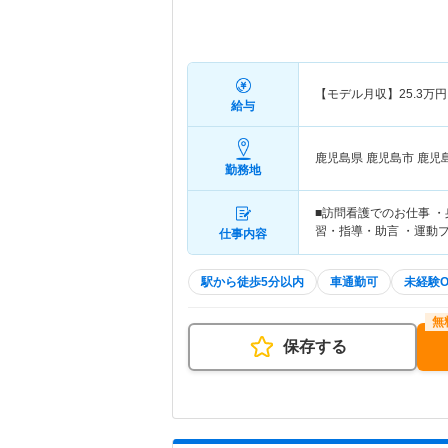
【モデル月収】
25.3
万円
給与
鹿児島県 鹿児島市
鹿児
勤務地
■訪問看護でのお仕事 
習・指導・助言 ・運動
仕事内容
駅から徒歩5分以内
車通勤可
未経験O
保存する