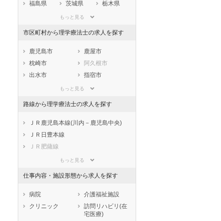
福島県
茨城県
栃木県
群馬県
埼玉県
千葉県
もっと見る
東京都
神奈川県
新潟県
市区町村から理学療法士の求人を探す
山梨県
長野県
富山県
石川県
福井県
岐阜県
鹿児島市
鹿屋市
静岡県
愛知県
三重県
枕崎市
阿久根市
滋賀県
京都府
大阪府
出水市
指宿市
兵庫県
奈良県
和歌山県
西之表市
垂水市
もっと見る
鳥取県
島根県
岡山県
薩摩川内市
日置市
路線から理学療法士の求人を探す
広島県
山口県
徳島県
曽於市
霧島市
香川県
愛媛県
高知県
いちき串木野市
南さつま市
ＪＲ鹿児島本線(川内－鹿児島中央)
福岡県
佐賀県
長崎県
志布志市
奄美市
ＪＲ日豊本線
熊本県
大分県
宮崎県
南九州市
伊佐市
ＪＲ肥薩線
鹿児島県
沖縄県
姶良市
鹿児島郡三島村
ＪＲ日南線
もっと見る
鹿児島郡十島村
薩摩郡さつま町
ＪＲ吉都線
仕事内容・施設形態から求人を探す
出水郡長島町
姶良郡湧水町
ＪＲ指宿枕崎線
曽於郡大崎町
肝属郡東串良町
肥薩おれんじ鉄道
病院
介護福祉施設
肝属郡錦江町
肝属郡南大隅町
鹿児島市電第１期線
クリニック
訪問リハビリ(在
宅医療)
肝属郡肝付町
熊毛郡中種子町
鹿児島市電第２期線