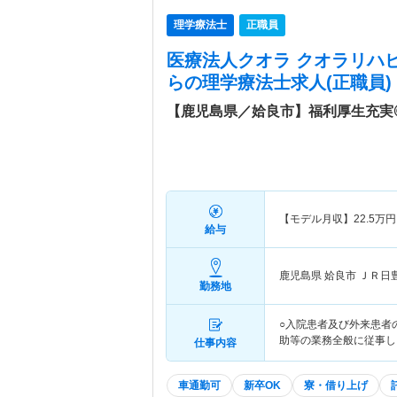
理学療法士
正職員
医療法人クオラ クオラリハ
ら
の理学療法士求人(正職員)
【鹿児島県／姶良市】福利厚生充実
【モデル月収】
22.5
万円
給与
鹿児島県 姶良市
ＪＲ日
勤務地
○入院患者及び外来患者
助等の業務全般に従事し
仕事内容
車通勤可
新卒OK
寮・借り上げ