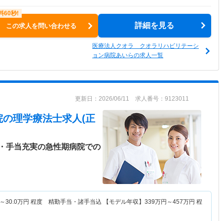
詳細を見る
この求人を問い合わせる
医療法人クオラ クオラリハビリテーシ
ョン病院あいらの求人一覧
更新日：2026/06/11 求人番号：9123011
院
の理学療法士求人(正
・手当充実の急性期病院での
～
30.0
万円
程度 精勤手当・諸手当込 【モデル年収】
339
万円～
457
万円
程