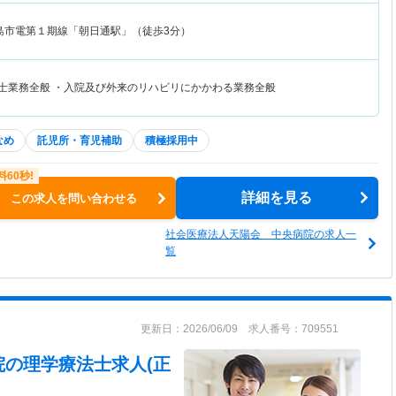
島市電第１期線「朝日通駅」（徒歩3分）
法士業務全般 ・入院及び外来のリハビリにかかわる業務全般
なめ
託児所・育児補助
積極採用中
詳細を見る
この求人を問い合わせる
社会医療法人天陽会 中央病院の求人一
覧
更新日：2026/06/09 求人番号：709551
院
の理学療法士求人(正