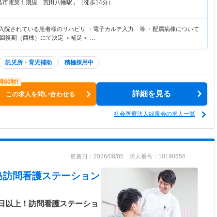
島市電第１期線「荒田八幡駅」（徒歩14分）
・入院されている患者様のリハビリ ・電子カルテ入力 等 ・配属病棟について
回復期（西棟）にて決定 ＜補足＞ …
託児所・育児補助
積極採用中
詳細を見る
この求人を問い合わせる
社会医療法人緑泉会の求人一覧
更新日：2026/08/05 求人番号：10190656
島訪問看護ステーション
0日以上！訪問看護ステーショ