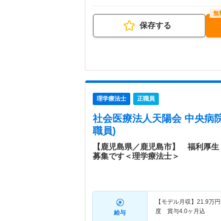
保存する
理学療法士
正職員
社会医療法人天陽会 中央病
職員)
【鹿児島県／鹿児島市】 福利厚生
募集です＜理学療法士＞
【モデル月収】
21.9
万円
度 賞与4.0ヶ月込
給与