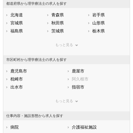
都道府県から理学療法士の求人を探す
北海道
青森県
岩手県
宮城県
秋田県
山形県
福島県
茨城県
栃木県
群馬県
埼玉県
千葉県
もっと見る
東京都
神奈川県
新潟県
山梨県
長野県
富山県
市区町村から理学療法士の求人を探す
石川県
福井県
岐阜県
静岡県
鹿児島市
愛知県
鹿屋市
三重県
滋賀県
枕崎市
京都府
阿久根市
大阪府
兵庫県
出水市
奈良県
指宿市
和歌山県
鳥取県
西之表市
島根県
垂水市
岡山県
もっと見る
広島県
薩摩川内市
山口県
日置市
徳島県
香川県
曽於市
愛媛県
霧島市
高知県
仕事内容・施設形態から求人を探す
福岡県
いちき串木野市
佐賀県
南さつま市
長崎県
熊本県
志布志市
病院
大分県
奄美市
介護福祉施設
宮崎県