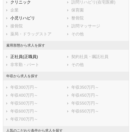
鹿児島県
南九州市
クリニック
沖縄県
伊佐市
訪問リハビリ(在宅医療)
姶良市
企業
鹿児島郡三島村
保育園
鹿児島郡十島村
小児リハビリ
薩摩郡さつま町
整骨院
出水郡長島町
接骨院
姶良郡湧水町
訪問マッサージ
曽於郡大崎町
薬局・ドラッグストア
肝属郡東串良町
その他
肝属郡錦江町
肝属郡南大隅町
雇用形態から求人を探す
肝属郡肝付町
熊毛郡中種子町
正社員(正職員)
契約社員・嘱託社員
熊毛郡南種子町
熊毛郡屋久島町
非常勤・パート
その他
大島郡大和村
大島郡宇検村
大島郡瀬戸内町
大島郡龍郷町
年収から求人を探す
大島郡喜界町
大島郡徳之島町
年収300万円～
年収350万円～
大島郡天城町
大島郡伊仙町
年収400万円～
年収450万円～
大島郡和泊町
大島郡知名町
年収500万円～
年収550万円～
大島郡与論町
年収600万円～
年収650万円～
年収700万円～
人気のこだわり条件から求人を探す