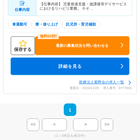
【仕事内容】 児童発達支援・放課後等デイサービス
におけるリハビリ業務。 ※そ…
仕事内容
車通勤可
寮・借り上げ
託児所・育児補助
最新の募集状況を問い合わせる
保存する
詳細を見る
医療法人菊野会の求人一覧
更新日：2024/11/25 求人番号：9777602
1
<<
<
>
>>
（1～3件目を表示中）