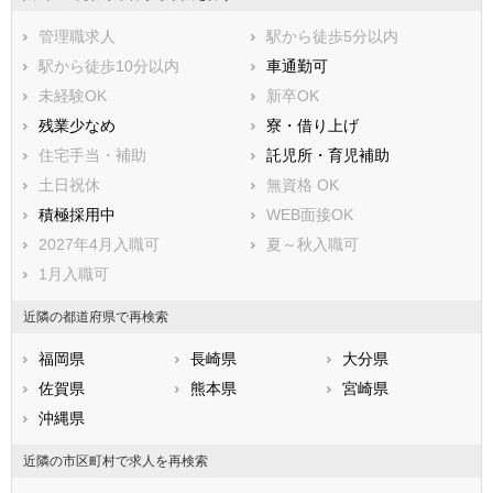
管理職求人
駅から徒歩5分以内
駅から徒歩10分以内
車通勤可
未経験OK
新卒OK
残業少なめ
寮・借り上げ
住宅手当・補助
託児所・育児補助
土日祝休
無資格 OK
積極採用中
WEB面接OK
2027年4月入職可
夏～秋入職可
1月入職可
近隣の都道府県で再検索
福岡県
長崎県
大分県
佐賀県
熊本県
宮崎県
沖縄県
近隣の市区町村で求人を再検索