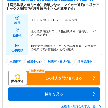
【鹿児島県／南九州市】残業少なめ！マイカー通勤OK◎ケア
ミックス病院での理学療法士さんの募集です♪
【モデル月収】
21.5
万円～
30.5
万円
給与
鹿児島県 南九州市
ＪＲ指宿枕崎線「枕崎駅」（バ
ス・車24分）
勤務地
■病院にて理学療法士としての業務全般 ・小児疾患
の外来にて身体機能や心の回復の…
仕事内容
車通勤可
残業少なめ
託児所・育児補助
積極採用中
この求人を問い合わせる
保存する
詳細を見る
医療法人菊野会の求人一覧