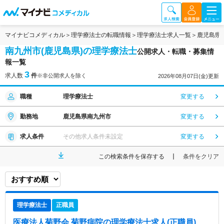
マイナビコメディカル
理学療法士の転職情報
理学療法士求人一覧
鹿児島県
南九州市(鹿児島県)の理学療法士
公開求人・転職・募集情
報一覧
3
求人数
件
※非公開求人を除く
2026年08月07日(金)更新
職種
理学療法士
変更する
勤務地
鹿児島県南九州市
変更する
求人条件
その他求人条件未設定
変更する
この検索条件を保存する
条件をクリア
理学療法士
正職員
医療法人菊野会 菊野病院
の理学療法士求人(正職員)