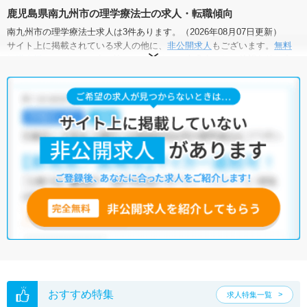
鹿児島県南九州市の理学療法士の求人・転職傾向
南九州市の理学療法士求人は3件あります。（2026年08月07日更新）
サイト上に掲載されている求人の他に、
非公開求人
もございます。
無料
転職支援サービス
にお申し込みいただくと、全求人からご希望条件に合
う求人を提案させていただきます。
南九州市の理学療法士求人では以下のような条件が人気です。
・
積極採用中
・
残業少なめ
・
託児所・育児補助あり
・
正社員(正職
員)
・
病院
・
クリニック
・
介護福祉施設
・
小児リハビリ
他の条件でも人気の求人がございますので、「こだわり条件」から検索
いただくか、お気軽にお問い合わせください。
全国の理学療法士求人
から検索いただくことも可能です。
無料転職支援サービス
にお申し込みいただくと、ご希望条件をヒアリン
グした上で求人をご提案いたします。
ご希望条件がまだ定まっていない方は
人気の希望条件をピックアップし
た求人特集
をぜひご活用ください。
転職支援の他、情報収集や募集状況の確認も、お気軽にご相談くださ
い。
おすすめ特集
求人特集一覧