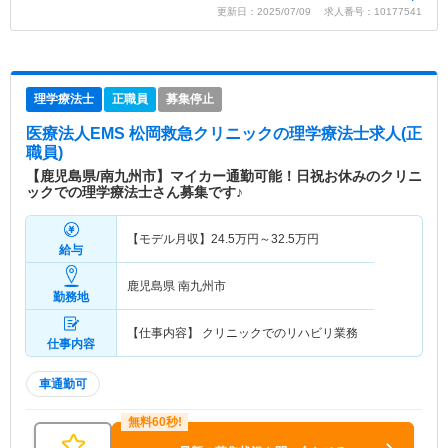
更新日：2025/07/09 求人番号：10177541
理学療法士
正職員
募集停止
医療法人EMS 松岡救急クリニック
の理学療法士求人(正
職員)
【鹿児島県/南九州市】マイカー通勤可能！日祝お休みのクリニ
ックでの理学療法士さん募集です♪
【モデル月収】
24.5
万円～
32.5
万円
給与
鹿児島県 南九州市
勤務地
【仕事内容】 クリニックでのリハビリ業務
仕事内容
車通勤可