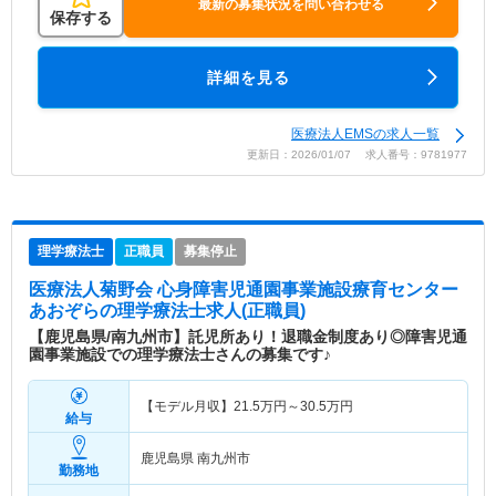
最新の募集状況を問い合わせる
保存する
詳細を見る
医療法人EMSの求人一覧
更新日：2026/01/07 求人番号：9781977
理学療法士
正職員
募集停止
医療法人菊野会 心身障害児通園事業施設療育センター
あおぞら
の理学療法士求人(正職員)
【鹿児島県/南九州市】託児所あり！退職金制度あり◎障害児通
園事業施設での理学療法士さんの募集です♪
【モデル月収】
21.5
万円～
30.5
万円
給与
鹿児島県 南九州市
勤務地