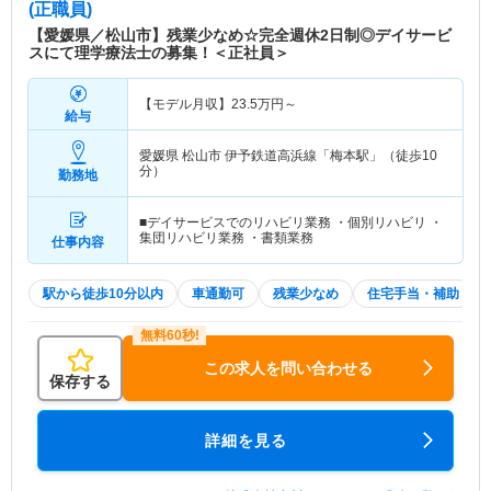
(正職員)
【愛媛県／松山市】残業少なめ☆完全週休2日制◎デイサービ
スにて理学療法士の募集！＜正社員＞
【モデル月収】
23.5
万円～
給与
愛媛県 松山市
伊予鉄道高浜線「梅本駅」（徒歩10
分）
勤務地
■デイサービスでのリハビリ業務 ・個別リハビリ ・
集団リハビリ業務 ・書類業務
仕事内容
駅から徒歩10分以内
車通勤可
残業少なめ
住宅手当・補助
この求人を問い合わせる
保存する
詳細を見る