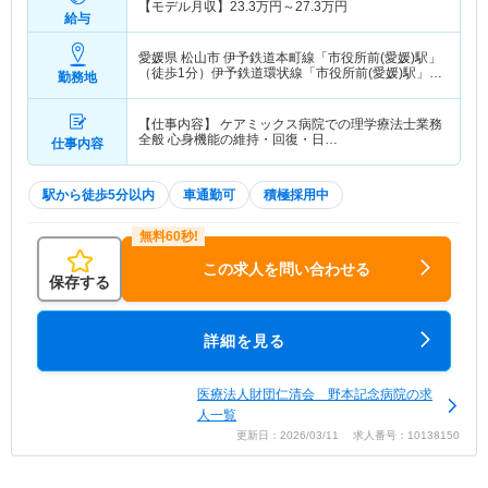
【モデル月収】
23.3
万円～
27.3
万円
給与
愛媛県 松山市
伊予鉄道本町線「市役所前(愛媛)駅」
（徒歩1分）伊予鉄道環状線「市役所前(愛媛)駅」
勤務地
（徒歩1分） 他
【仕事内容】 ケアミックス病院での理学療法士業務
全般 心身機能の維持・回復・日…
仕事内容
駅から徒歩5分以内
車通勤可
積極採用中
この求人を問い合わせる
保存する
詳細を見る
医療法人財団仁清会 野本記念病院の求
人一覧
更新日：2026/03/11 求人番号：10138150