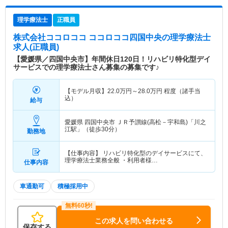
理学療法士
正職員
株式会社ココロココ ココロココ四国中央
の理学療法士
求人(正職員)
【愛媛県／四国中央市】年間休日120日！リハビリ特化型デイ
サービスでの理学療法士さん募集の募集です♪
【モデル月収】
22.0
万円～
28.0
万円
程度（諸手当
込）
給与
愛媛県 四国中央市
ＪＲ予讃線(高松－宇和島)「川之
江駅」（徒歩30分）
勤務地
【仕事内容】 リハビリ特化型のデイサービスにて、
理学療法士業務全般 ・利用者様…
仕事内容
車通勤可
積極採用中
この求人を問い合わせる
保存する