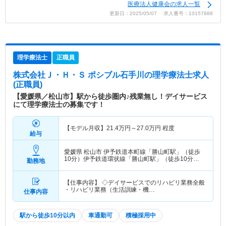
医療法人健康会の求人一覧
更新日：2025/05/07 求人番号：10157988
理学療法士
正職員
株式会社Ｊ・Ｈ・Ｓ ポシブル石手川
の理学療法士求人
(正職員)
【愛媛県／松山市】駅から徒歩圏内♪残業無し！デイサービス
にて理学療法士の募集です！
【モデル月収】
21.4
万円～
27.0
万円
程度
給与
愛媛県 松山市
伊予鉄道本町線「勝山町駅」（徒歩
10分）伊予鉄道環状線「勝山町駅」（徒歩10分）
勤務地
他
【仕事内容】 ◇デイサービスでのリハビリ業務全般
・リハビリ業務（生活訓練・機…
仕事内容
駅から徒歩10分以内
車通勤可
積極採用中