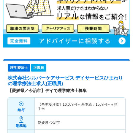
理学療法士
正職員
株式会社シルバーケアサービス デイサービスひまわり
の理学療法士求人(正職員)
【愛媛県／今治市】デイで理学療法士募集
【モデル月収】
16.0
万円～
基本給：
15
万円～
＋諸
手当
給与
愛媛県 今治市
勤務地