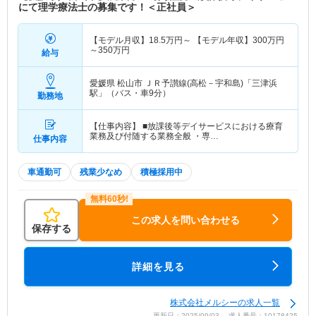
にて理学療法士の募集です！＜正社員＞
【モデル月収】
18.5
万円～
【モデル年収】
300
万円
～
350
万円
給与
愛媛県 松山市
ＪＲ予讃線(高松－宇和島)「三津浜
駅」（バス・車9分）
勤務地
【仕事内容】 ■放課後等デイサービスにおける療育
業務及び付随する業務全般 ・専…
仕事内容
車通勤可
残業少なめ
積極採用中
この求人を問い合わせる
保存する
詳細を見る
株式会社メルシーの求人一覧
更新日：2025/09/03 求人番号：10178425