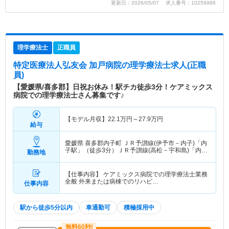
更新日：2026/05/07 求人番号：10259986
理学療法士
正職員
特定医療法人弘友会 加戸病院
の理学療法士求人(正職
員)
【愛媛県/喜多郡】日祝お休み！駅チカ徒歩3分！ケアミックス
病院での理学療法士さん募集です♪
【モデル月収】
22.1
万円～
27.9
万円
給与
愛媛県 喜多郡内子町
ＪＲ予讃線(伊予市－内子)「内
子駅」（徒歩3分）ＪＲ予讃線(高松－宇和島)「内子
勤務地
駅」（徒歩3分）
【仕事内容】 ケアミックス病院での理学療法士業務
全般 外来または病棟でのリハビ…
仕事内容
駅から徒歩5分以内
車通勤可
積極採用中