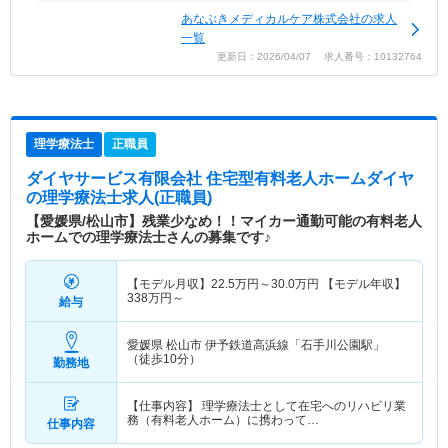
あなぶきメディカルケア株式会社の求人
一覧
更新日：2026/04/07 求人番号：10132764
理学療法士
正職員
ダイヤサービス有限会社 住宅型有料老人ホームダイヤ
の理学療法士求人(正職員)
【愛媛県/松山市】残業少なめ！！マイカー通勤可能の有料老人
ホームでの理学療法士さんの募集です♪
【モデル月収】
22.5
万円～
30.0
万円
【モデル年収】
338
万円～
給与
愛媛県 松山市
伊予鉄道高浜線「石手川公園駅」
（徒歩10分）
勤務地
【仕事内容】 理学療法士として在宅へのリハビリ業
務（有料老人ホーム）に携わって…
仕事内容