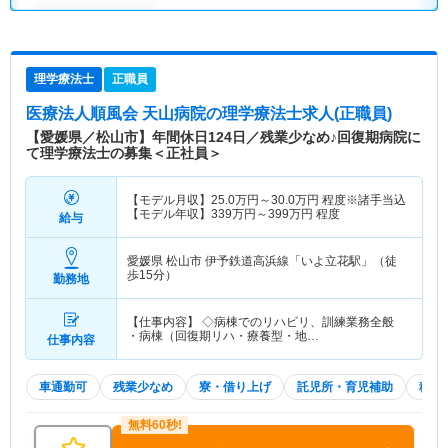
理学療法士
正職員
医療法人順風会 天山病院
の理学療法士求人(正職員)
【愛媛県／松山市】年間休日124日／残業少なめ♪回復期病院に
て理学療法士の募集＜正社員＞
【モデル月収】
25.0
万円～
30.0
万円
程度※諸手当込
【モデル年収】
339
万円～
399
万円
程度
給与
愛媛県 松山市
伊予鉄道高浜線「いよ立花駅」（徒
歩15分）
勤務地
【仕事内容】 ◇病棟でのリハビリ、訓練業務全般
・病棟（回復期リハ・療養型・地…
仕事内容
車通勤可
残業少なめ
寮・借り上げ
託児所・育児補助
積極