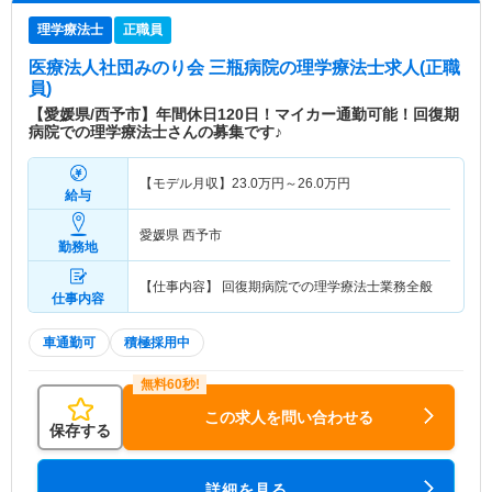
理学療法士
正職員
医療法人社団みのり会 三瓶病院
の理学療法士求人(正職
員)
【愛媛県/西予市】年間休日120日！マイカー通勤可能！回復期
病院での理学療法士さんの募集です♪
【モデル月収】
23.0
万円～
26.0
万円
給与
愛媛県 西予市
勤務地
【仕事内容】 回復期病院での理学療法士業務全般
仕事内容
車通勤可
積極採用中
この求人を問い合わせる
保存する
詳細を見る