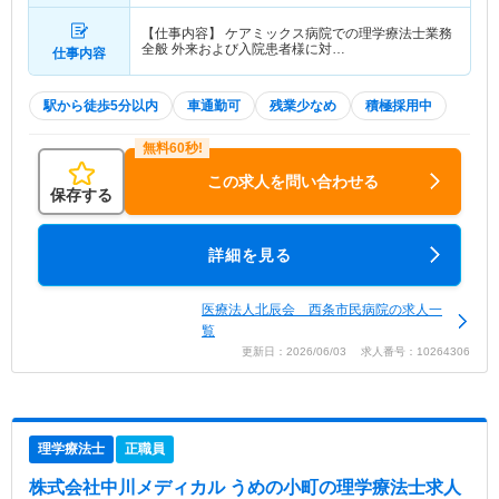
【仕事内容】 ケアミックス病院での理学療法士業務
全般 外来および入院患者様に対…
仕事内容
駅から徒歩5分以内
車通勤可
残業少なめ
積極採用中
この求人を問い合わせる
保存する
詳細を見る
医療法人北辰会 西条市民病院の求人一
覧
更新日：2026/06/03 求人番号：10264306
理学療法士
正職員
株式会社中川メディカル うめの小町
の理学療法士求人