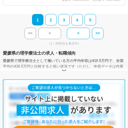
1
2
3
4
5
<<
<
>
>>
（1～20件目を表示中）
愛媛県の理学療法士の求人・転職傾向
愛媛県で理学療法士として働いている方の平均年収は410.5万円で、全国
平均の426.5万円と比較すると低い状況です（ただし、年収データは作業
療法士・言語聴覚士・視能訓練士を含む統計値です）。また、愛媛県に
おける理学療法士の求人賃金（月額）は、22.2万～27.0万円となっていま
す。
有効求人倍率は、全国が4.13倍なのに対して、愛媛県は4.07倍。理学療法
士の需要はやや低い傾向にあります。加えて、愛媛県には病院が134施
設、クリニックが1,003施設、介護施設が3,145施設あり、理学療法士とし
て働ける施設が豊富です。そのため、多種多様な求人の中から希望の条
件に合った職場を見つけることができるでしょう。
マイナビコメディカルには、【車通勤可】【残業少なめ】【駅から徒歩5
分以内】など、充実した理学療法士の求人がそろっています。さらに、