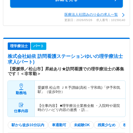
医療法人社団みのり会の求人一覧
更新日：2026/05/26 求人番号：10159140
理学療法士
パート
株式会社結依 訪問看護ステーションゆい
の理学療法士
求人(パート)
【愛媛県／松山市】昇給あり★訪問看護での理学療法士の募集
です！＜非常勤＞
愛媛県 松山市
ＪＲ予讃線(高松－宇和島)「伊予和気
駅」（徒歩9分）
勤務地
【仕事内容】 ■理学療法士業務全般 ・入院時や退院
時のリハビリ内容の連携 ・訪…
仕事内容
駅から徒歩10分以内
車通勤可
未経験OK
残業少なめ
積極