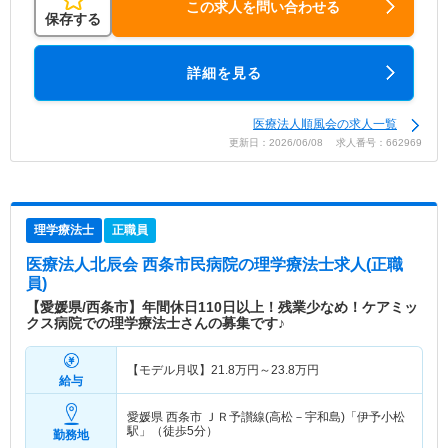
この求人を問い合わせる
保存する
詳細を見る
医療法人順風会の求人一覧
更新日：2026/06/08 求人番号：662969
理学療法士
正職員
医療法人北辰会 西条市民病院
の理学療法士求人(正職
員)
【愛媛県/西条市】年間休日110日以上！残業少なめ！ケアミッ
クス病院での理学療法士さんの募集です♪
【モデル月収】
21.8
万円～
23.8
万円
給与
愛媛県 西条市
ＪＲ予讃線(高松－宇和島)「伊予小松
駅」（徒歩5分）
勤務地