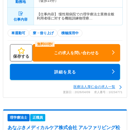
（徒歩15分）
勤務地
【仕事内容】 慢性期病院での理学療法士業務全般
利用者様に対する機能訓練物理療…
仕事内容
車通勤可
寮・借り上げ
積極採用中
この求人を問い合わせる
保存する
詳細を見る
医療法人厚仁会の求人一覧
更新日：2026/04/09 求人番号：10234771
理学療法士
正職員
あなぶきメディカルケア株式会社 アルファリビング松