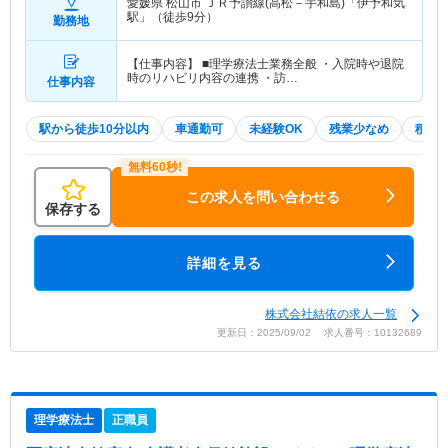
愛媛県 松山市
ＪＲ予讃線(高松－宇和島)「伊予和気
駅」（徒歩9分）
勤務地
【仕事内容】 ■理学療法士業務全般 ・入院時や退院
時のリハビリ内容の連携 ・訪…
仕事内容
駅から徒歩10分以内
車通勤可
未経験OK
残業少なめ
積極
この求人を問い合わせる
保存する
詳細を見る
株式会社結依の求人一覧
更新日：2025/09/02 求人番号：10132689
理学療法士
正職員