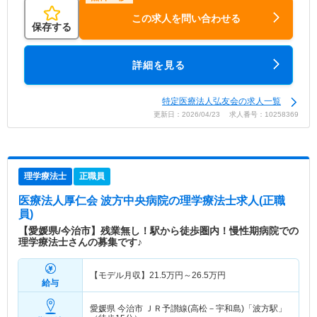
この求人を問い合わせる
保存する
詳細を見る
特定医療法人弘友会の求人一覧
更新日：2026/04/23 求人番号：10258369
理学療法士
正職員
医療法人厚仁会 波方中央病院
の理学療法士求人(正職
員)
【愛媛県/今治市】残業無し！駅から徒歩圏内！慢性期病院での
理学療法士さんの募集です♪
【モデル月収】
21.5
万円～
26.5
万円
給与
愛媛県 今治市
ＪＲ予讃線(高松－宇和島)「波方駅」