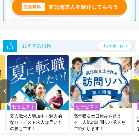
マイナビコメディカルでは、限定求人や非公開求人のご紹介も可能で
す。ぜひ一度ご相談ください。
※各種数字情報は2022年12月 マイナビ調べによる
愛媛県の理学療法士求人は164件あります。（2026年08月09日更新）
サイト上に掲載されている求人の他に、
非公開求人
もございます。
無料
転職支援サービス
にお申し込みいただくと、全求人からご希望条件に合
おすすめ特集
求人特集一覧
う求人を提案させていただきます。
愛媛県の理学療法士求人では以下のような条件が人気です。
・
土日祝休
・
積極採用中
・
新卒OK
・
正社員(正職員)
・
病院
・
クリニック
・
介護福祉施設
・
訪問リハビリ(在宅医療)
・
小児リハビ
リ
・
保育園
・
整骨院
・
その他
他の条件でも人気の求人がございますので、「こだわり条件」から検索
いただくか、お気軽にお問い合わせください。
セラピスト
セラピスト
全国の理学療法士求人
から検索いただくことも可能です。
夏入職求人増加中！魅力的
高年収＆土日休みを狙え
無料転職支援サービス
にお申し込みいただくと、ご希望条件をヒアリン
なセラピスト求人は早いも
る！人気の訪問リハ求人を
グした上で求人をご提案いたします。
の勝ちです！
ご紹介します！
ご希望条件がまだ定まっていない方は
人気の希望条件をピックアップし
た求人特集
をぜひご活用ください。