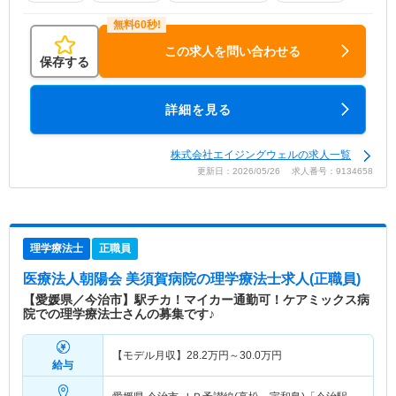
この求人を問い合わせる
保存する
詳細を見る
株式会社エイジングウェルの求人一覧
更新日：2026/05/26 求人番号：9134658
理学療法士
正職員
医療法人朝陽会 美須賀病院
の理学療法士求人(正職員)
【愛媛県／今治市】駅チカ！マイカー通勤可！ケアミックス病
院での理学療法士さんの募集です♪
【モデル月収】
28.2
万円～
30.0
万円
給与