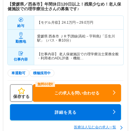
【愛媛県／西条市】年間休日120日以上！残業少なめ！老人保
健施設での理学療法士さんの募集です♪
【モデル月収】
24.1
万円～
29.0
万円
給与
愛媛県 西条市
ＪＲ予讃線(高松－宇和島)「壬生川
駅」（バス・車10分）
勤務地
【仕事内容】 老人保健施設での理学療法士業務全般
・利用者のADL評価 ・機能…
仕事内容
車通勤可
積極採用中
この求人を問い合わせる
保存する
詳細を見る
医療法人弘仁会の求人一覧