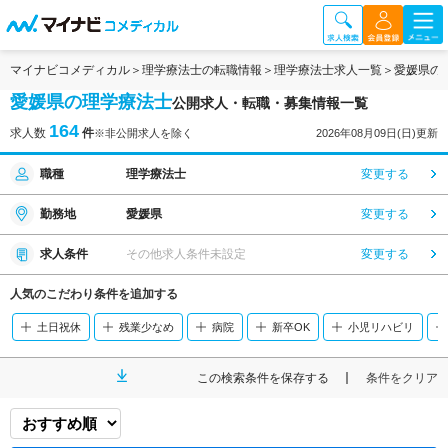
マイナビコメディカル
理学療法士の転職情報
理学療法士求人一覧
愛媛県の
愛媛県の理学療法士
公開求人・転職・募集情報一覧
164
求人数
件
※非公開求人を除く
2026年08月09日(日)更新
職種
理学療法士
変更する
勤務地
愛媛県
変更する
求人条件
その他求人条件未設定
変更する
人気のこだわり条件を追加する
土日祝休
残業少なめ
病院
新卒OK
小児リハビリ
この検索条件を保存する
条件をクリア