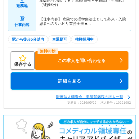
愛媛県 今治市
ＪＲ予讃線(高松－宇和島)「今治駅」
（徒歩3分）
勤務地
【仕事内容】 病院での理学療法士として外来・入院
患者へのリハビリ業務全般 ■…
仕事内容
駅から徒歩5分以内
車通勤可
積極採用中
この求人を問い合わせる
保存する
詳細を見る
医療法人朝陽会 美須賀病院の求人一覧
更新日：2026/05/26 求人番号：10261982