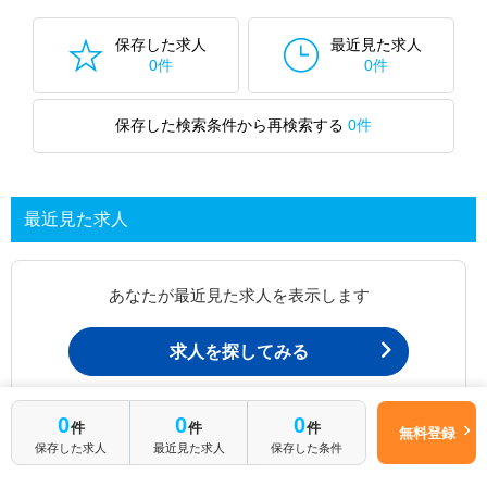
転職支援の他、情報収集や募集状況の確認も、お気軽にご相談くださ
い。
保存した求人
最近見た求人
0件
0件
保存した検索条件から再検索する
0件
最近見た求人
あなたが最近見た求人を表示します
求人を探してみる
0
0
0
最近見た求人一覧ページから、
件
件
件
無料登録
お問い合わせが可能です。
保存した求人
最近見た求人
保存した条件