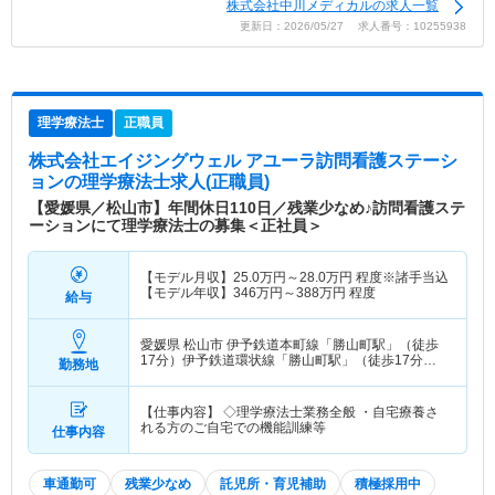
株式会社中川メディカルの求人一覧
更新日：2026/05/27 求人番号：10255938
理学療法士
正職員
株式会社エイジングウェル アユーラ訪問看護ステーシ
ョン
の理学療法士求人(正職員)
【愛媛県／松山市】年間休日110日／残業少なめ♪訪問看護ステ
ーションにて理学療法士の募集＜正社員＞
【モデル月収】
25.0
万円～
28.0
万円
程度※諸手当込
【モデル年収】
346
万円～
388
万円
程度
給与
愛媛県 松山市
伊予鉄道本町線「勝山町駅」（徒歩
17分）伊予鉄道環状線「勝山町駅」（徒歩17分）
勤務地
他
【仕事内容】 ◇理学療法士業務全般 ・自宅療養さ
れる方のご自宅での機能訓練等
仕事内容
車通勤可
残業少なめ
託児所・育児補助
積極採用中