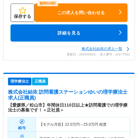
この求人を問い合わせる
保存する
詳細を見る
株式会社結依の求人一覧
更新日：2025/09/02 求人番号：10177532
理学療法士
正職員
株式会社結依 訪問看護ステーションゆい
の理学療法士
求人(正職員)
【愛媛県／松山市】年間休日110日以上★訪問看護での理学療
法士の募集です！＜正社員＞
【モデル月収】
22.0
万円～
25.0
万円
程度
給与