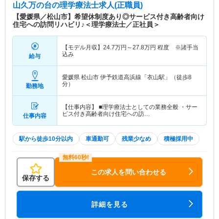
山久万の台
の理学療法士求人(正職員)
【愛媛県／松山市】希望休制度あり◎サービス付き高齢者向け
住宅への訪問リハビリ♪＜理学療法士／正社員＞
【モデル月収】
24.7
万円～
27.8
万円
程度 ※諸手当
込み
給与
愛媛県 松山市
伊予鉄道高浜線「衣山駅」（徒歩8
分）
勤務地
【仕事内容】 ■理学療法士としての業務全般 ・サー
ビス付き高齢者向け住宅への訪…
仕事内容
駅から徒歩10分以内
車通勤可
残業少なめ
積極採用中
この求人を問い合わせる
保存する
詳細を見る