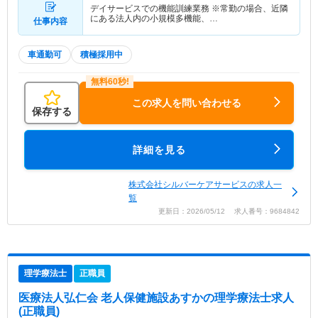
デイサービスでの機能訓練業務 ※常勤の場合、近隣
にある法人内の小規模多機能、…
仕事内容
車通勤可
積極採用中
この求人を問い合わせる
保存する
詳細を見る
株式会社シルバーケアサービスの求人一
覧
更新日：2026/05/12 求人番号：9684842
理学療法士
正職員
医療法人弘仁会 老人保健施設あすか
の理学療法士求人
(正職員)