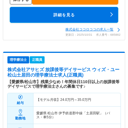
詳細を見る
株式会社ココロココの求人一覧
更新日：2025/10/31 求人番号：685862
理学療法士
正職員
株式会社アサヒズ 放課後等デイサービス ウィズ・ユー
松山土居田
の理学療法士求人(正職員)
【愛媛県/松山市】残業少なめ！年間休日110日以上の放課後等
デイサービスで理学療法士さんの募集です♪
【モデル月収】
24.0
万円～
35.0
万円
給与
愛媛県 松山市
伊予鉄道郡中線「土居田駅」（バ
ス・車5分）
勤務地