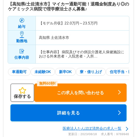
【高知県/土佐清水市】マイカー通勤可能！退職金制度あり◎の
ケアミックス病院で理学療法士さん募集♪
【モデル月収】
22.0
万円～
23.5
万円
給与
高知県 土佐清水市
勤務地
【仕事内容】 病院及びその併設介護老人保健施設に
おける外来患者・入院患者・入所…
仕事内容
車通勤可
未経験OK
新卒OK
寮・借り上げ
住宅手当・補助
この求人を問い合わせる
保存する
詳細を見る
医療法人たんぽぽ清悠会の求人一覧
更新日：2023/08/18 求人番号：9769946