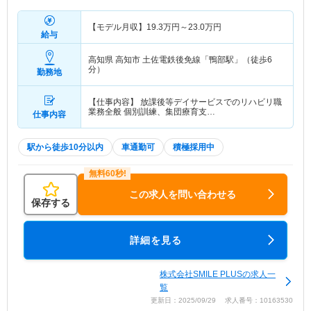
【モデル月収】
19.3
万円～
23.0
万円
給与
高知県 高知市
土佐電鉄後免線「鴨部駅」（徒歩6
分）
勤務地
【仕事内容】 放課後等デイサービスでのリハビリ職
業務全般 個別訓練、集団療育支…
仕事内容
駅から徒歩10分以内
車通勤可
積極採用中
この求人を問い合わせる
保存する
詳細を見る
株式会社SMILE PLUSの求人一
覧
更新日：2025/09/29 求人番号：10163530