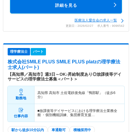
詳細を見る
医療法人愛生会の求人一覧
更新日：2026/02/27 求人番号：9096542
理学療法士
パート
株式会社SMILE PLUS SMILE PLUS platz
の理学療法
士求人(パート)
【高知県／高知市】週3日～OK♪昇給制度あり◎放課後等デイ
サービスの理学療法士募集＜パート＞
高知県 高知市
土佐電鉄後免線「鴨部駅」（徒歩6
分）
勤務地
■放課後等デイサービスにおける理学療法士業務全
般 ・個別機能訓練、集団療育支援…
仕事内容
駅から徒歩10分以内
車通勤可
積極採用中