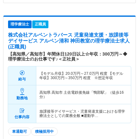
理学療法士
正職員
株式会社アルペントラバース 児童発達支援・放課後等
デイサービス アルペン清和 神田教室
の理学療法士求人
(正職員)
【高知県／高知市】年間休日120日以上☆年収：300万円～◆
理学療法士のお仕事です♪＜正社員＞
【モデル月収】
20.0
万円～
27.0
万円
程度 【モデル
年収】
300
万円～
350
万円
程度 ※想定年収
給与
高知県 高知市
土佐電鉄後免線「鴨部駅」（徒歩16
分）
勤務地
放課後等デイサービス・児童発達支援における理学
療法士としての業務全般 ■運動学…
仕事内容
車通勤可
積極採用中