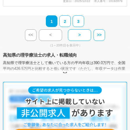
更新日：2025/12/22 求人番号：10192879
1
2
3
<<
<
>
>>
（1～20件目を表示中）
高知県の理学療法士の求人・転職傾向
高知県で理学療法士として働いている方の平均年収は390.0万円で、全国
平均の426.5万円と比較すると低い状況です（ただし、年収データは作業
療法士・言語聴覚士・視能訓練士を含む統計値です）。また、高知県に
おける理学療法士の求人賃金（月額）は、22.1万～27.6万円となっていま
す。
有効求人倍率は、全国が4.13倍なのに対して、高知県は0.96倍。理学療法
士の需要は低い傾向にあります。加えて、高知県には病院が121施設、ク
リニックが422施設、介護施設が1,372施設あり、理学療法士として働け
る施設が豊富です。そのため、多種多様な求人の中から希望の条件に合
った職場を見つけることができるでしょう。
マイナビコメディカルでは、サイトに掲載されていない非公開求人や限
定求人も多数取り扱っております。もしご希望の条件に合った求人が見