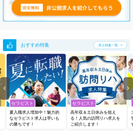
つからない場合は、キャリアアドバイザーが非公開求人を含む中から厳
選してご紹介いたしますので、ぜひご活用ください。
※各種数字情報は2022年12月 マイナビ調べによる
高知県の理学療法士求人は41件あります。（2026年08月11日更新）
サイト上に掲載されている求人の他に、
非公開求人
もございます。
無料
転職支援サービス
にお申し込みいただくと、全求人からご希望条件に合
おすすめ特集
求人特集一覧
う求人を提案させていただきます。
高知県の理学療法士求人では以下のような条件が人気です。
・
土日祝休
・
積極採用中
・
新卒OK
・
正社員(正職員)
・
病院
・
クリニック
・
介護福祉施設
・
訪問リハビリ(在宅医療)
・
小児リハビ
リ
・
保育園
・
整骨院
・
その他
他の条件でも人気の求人がございますので、「こだわり条件」から検索
いただくか、お気軽にお問い合わせください。
セラピスト
セラピスト
全国の理学療法士求人
から検索いただくことも可能です。
夏入職求人増加中！魅力的
高年収＆土日休みを狙え
無料転職支援サービス
にお申し込みいただくと、ご希望条件をヒアリン
なセラピスト求人は早いも
る！人気の訪問リハ求人を
グした上で求人をご提案いたします。
の勝ちです！
ご紹介します！
ご希望条件がまだ定まっていない方は
人気の希望条件をピックアップし