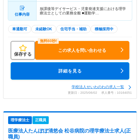
放課後等デイサービス・児童発達支援における理学
療法士としての業務全般 ■運動学…
仕事内容
車通勤可
未経験OK
住宅手当・補助
積極採用中
この求人を問い合わせる
保存する
詳細を見る
学校法人せいわのわの求人一覧
更新日：2025/06/02 求人番号：10164051
理学療法士
正職員
医療法人たんぽぽ清悠会 松谷病院
の理学療法士求人(正
職員)