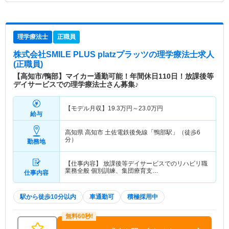
理学療法士
正職員
株式会社SMILE PLUS platzプラッツ
の理学療法士求人
(正職員)
【高知市/鴨部】マイカー通勤可能！年間休日110日！放課後等
デイサービスでの理学療法士さん募集♪
【モデル月収】
19.3
万円～
23.0
万円
給与
高知県 高知市
土佐電鉄後免線「鴨部駅」（徒歩6
分）
勤務地
【仕事内容】 放課後等デイサービスでのリハビリ職
業務全般 個別訓練、集団療育支…
仕事内容
駅から徒歩10分以内
車通勤可
積極採用中