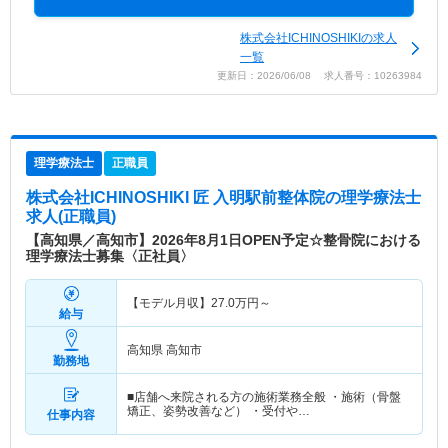
株式会社ICHINOSHIKIの求人
一覧
更新日：2026/06/08 求人番号：10263984
理学療法士
正職員
株式会社ICHINOSHIKI 匠 入明駅前整体院
の理学療法士
求人(正職員)
【高知県／高知市】2026年8月1日OPEN予定☆整骨院における
理学療法士募集〈正社員〉
【モデル月収】
27.0
万円～
給与
高知県 高知市
勤務地
■店舗へ来院される方の施術業務全般 ・施術（骨盤
矯正、姿勢改善など） ・受付や…
仕事内容