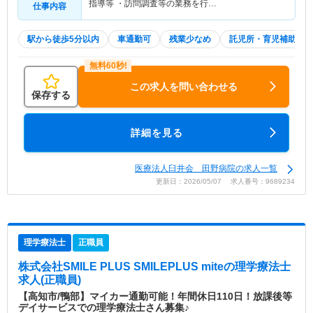
指導等 ・訪問調査等の業務を行…
仕事内容
駅から徒歩5分以内
車通勤可
残業少なめ
託児所・育児補助
この求人を問い合わせる
保存する
詳細を見る
医療法人臼井会 田野病院の求人一覧
更新日：2026/05/07 求人番号：9689234
理学療法士
正職員
株式会社SMILE PLUS SMILEPLUS mite
の理学療法士
求人(正職員)
【高知市/鴨部】マイカー通勤可能！年間休日110日！放課後等
デイサービスでの理学療法士さん募集♪