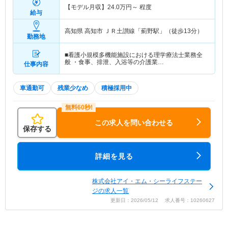
【モデル月収】
24.0
万円～
程度
給与
高知県 高知市
ＪＲ土讃線「薊野駅」（徒歩13分）
勤務地
■看護小規模多機能施設における理学療法士業務全
般 ・食事、排泄、入浴等の介護業…
仕事内容
車通勤可
残業少なめ
積極採用中
この求人を問い合わせる
保存する
詳細を見る
株式会社アイ・エム・シーライフステー
ジの求人一覧
更新日：2026/05/12 求人番号：10260627