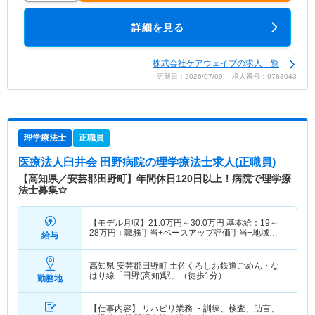
詳細を見る
株式会社ケアウェイブの求人一覧
更新日：2026/07/09 求人番号：9783043
理学療法士
正職員
医療法人臼井会 田野病院
の理学療法士求人(正職員)
【高知県／安芸郡田野町】年間休日120日以上！病院で理学療
法士募集☆
【モデル月収】
21.0
万円～
30.0
万円
基本給：19～
28万円＋職務手当+ベースアップ評価手当+地域医
給与
療対応手当
高知県 安芸郡田野町
土佐くろしお鉄道ごめん・な
はり線「田野(高知)駅」（徒歩1分）
勤務地
【仕事内容】 リハビリ業務 ・訓練、検査、助言、