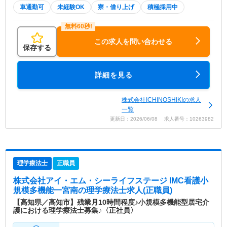
車通勤可
未経験OK
寮・借り上げ
積極採用中
この求人を問い合わせる
保存する
詳細を見る
株式会社ICHINOSHIKIの求人
一覧
更新日：2026/06/08 求人番号：10263982
理学療法士
正職員
株式会社アイ・エム・シーライフステージ IMC看護小
規模多機能一宮南
の理学療法士求人(正職員)
【高知県／高知市】残業月10時間程度♪小規模多機能型居宅介
護における理学療法士募集♪〈正社員〉