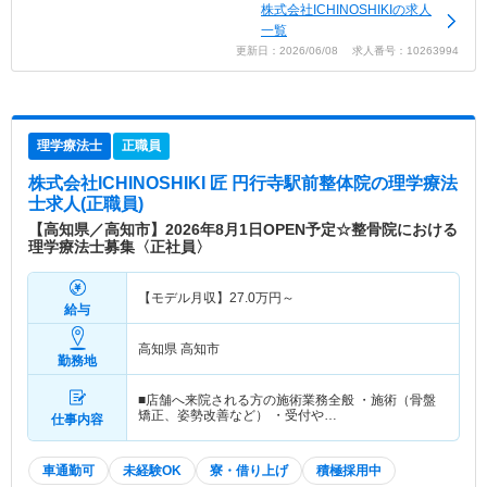
株式会社ICHINOSHIKIの求人
一覧
更新日：2026/06/08 求人番号：10263994
理学療法士
正職員
株式会社ICHINOSHIKI 匠 円行寺駅前整体院
の理学療法
士求人(正職員)
【高知県／高知市】2026年8月1日OPEN予定☆整骨院における
理学療法士募集〈正社員〉
【モデル月収】
27.0
万円～
給与
高知県 高知市
勤務地
■店舗へ来院される方の施術業務全般 ・施術（骨盤
矯正、姿勢改善など） ・受付や…
仕事内容
車通勤可
未経験OK
寮・借り上げ
積極採用中