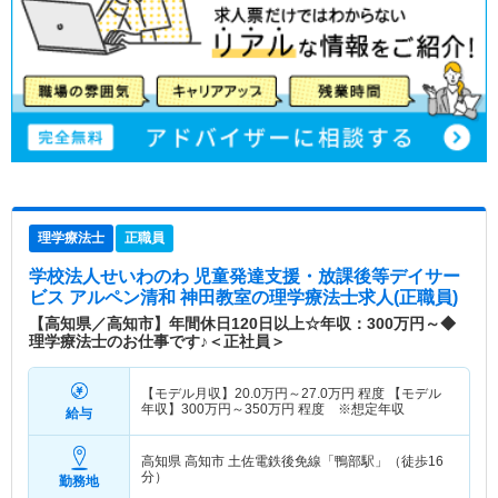
理学療法士
正職員
学校法人せいわのわ 児童発達支援・放課後等デイサー
ビス アルペン清和 神田教室
の理学療法士求人(正職員)
【高知県／高知市】年間休日120日以上☆年収：300万円～◆
理学療法士のお仕事です♪＜正社員＞
【モデル月収】
20.0
万円～
27.0
万円
程度 【モデル
年収】
300
万円～
350
万円
程度 ※想定年収
給与
高知県 高知市
土佐電鉄後免線「鴨部駅」（徒歩16
分）
勤務地