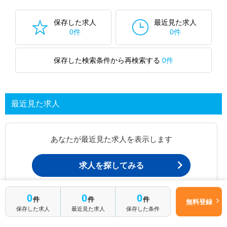
た求人特集
をぜひご活用ください。
転職支援の他、情報収集や募集状況の確認も、お気軽にご相談くださ
い。
保存した求人
最近見た求人
0件
0件
保存した検索条件から再検索する
0件
最近見た求人
あなたが最近見た求人を表示します
求人を探してみる
0
0
0
件
件
件
最近見た求人一覧ページから、
無料登録
保存した求人
最近見た求人
保存した条件
お問い合わせが可能です。