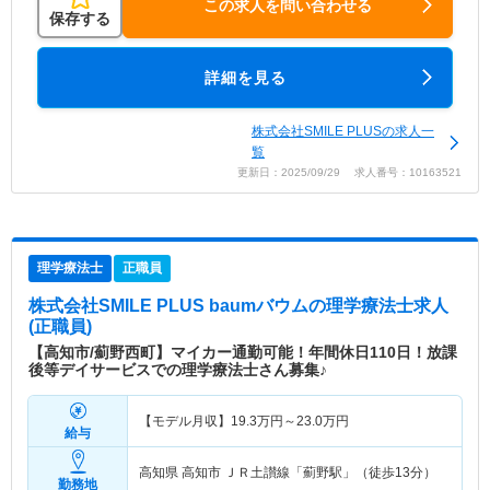
この求人を問い合わせる
保存する
詳細を見る
株式会社SMILE PLUSの求人一
覧
更新日：2025/09/29 求人番号：10163521
理学療法士
正職員
株式会社SMILE PLUS baumバウム
の理学療法士求人
(正職員)
【高知市/薊野西町】マイカー通勤可能！年間休日110日！放課
後等デイサービスでの理学療法士さん募集♪
【モデル月収】
19.3
万円～
23.0
万円
給与
高知県 高知市
ＪＲ土讃線「薊野駅」（徒歩13分）
勤務地