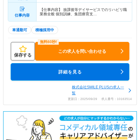
【仕事内容】 放課後等デイサービスでのリハビリ職
業務全般 個別訓練、集団療育支…
仕事内容
車通勤可
積極採用中
この求人を問い合わせる
保存する
詳細を見る
株式会社SMILE PLUSの求人一
覧
更新日：2025/09/29 求人番号：10163514