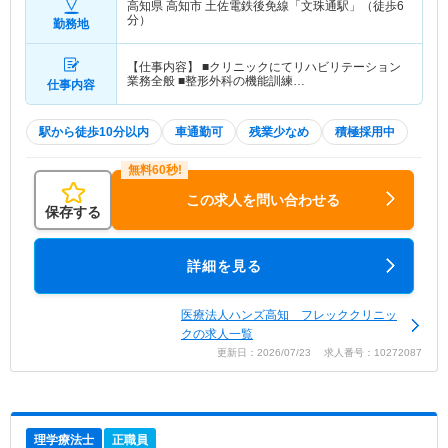
高知県 高知市
土佐電鉄後免線「文珠通駅」（徒歩6
分）
勤務地
【仕事内容】 ■クリニックにてリハビリテーション
業務全般 ■整形外科の機能訓練…
仕事内容
駅から徒歩10分以内
車通勤可
残業少なめ
積極採用中
この求人を問い合わせる
保存する
詳細を見る
医療法人ハンズ高知 フレッククリニッ
クの求人一覧
更新日：2026/07/23 求人番号：10272087
理学療法士
正職員