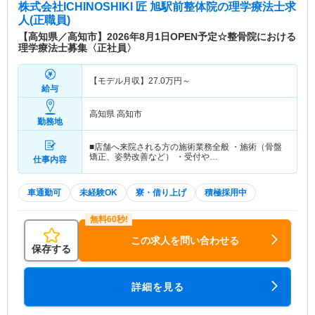
株式会社ICHINOSHIKI 匠 旭駅前整体院
の理学療法士求
人(正職員)
【高知県／高知市】2026年8月1日OPEN予定☆整骨院における
理学療法士募集〈正社員〉
【モデル月収】
27.0
万円～
給与
高知県 高知市
勤務地
■店舗へ来院される方の施術業務全般 ・施術（骨盤
矯正、姿勢改善など） ・受付や…
仕事内容
車通勤可
未経験OK
寮・借り上げ
積極採用中
この求人を問い合わせる
保存する
詳細を見る