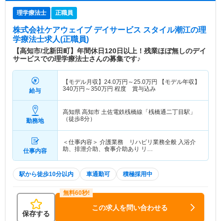
理学療法士
正職員
株式会社ケアウェイブ デイサービス スタイル潮江
の理
学療法士求人(正職員)
【高知市/北新田町】年間休日120日以上！残業ほぼ無しのデイ
サービスでの理学療法士さんの募集です♪
【モデル月収】
24.0
万円～
25.0
万円
【モデル年収】
340
万円～
350
万円
程度 賞与込み
給与
高知県 高知市
土佐電鉄桟橋線「桟橋通二丁目駅」
（徒歩8分）
勤務地
＜仕事内容＞ 介護業務 リハビリ業務全般 入浴介
助、排泄介助、食事介助あり リ…
仕事内容
駅から徒歩10分以内
車通勤可
積極採用中
この求人を問い合わせる
保存する