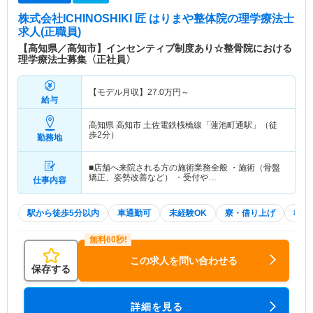
株式会社ICHINOSHIKI 匠 はりまや整体院
の理学療法士
求人(正職員)
【高知県／高知市】インセンティブ制度あり☆整骨院における
理学療法士募集〈正社員〉
【モデル月収】
27.0
万円～
給与
高知県 高知市
土佐電鉄桟橋線「蓮池町通駅」（徒
歩2分）
勤務地
■店舗へ来院される方の施術業務全般 ・施術（骨盤
矯正、姿勢改善など） ・受付や…
仕事内容
駅から徒歩5分以内
車通勤可
未経験OK
寮・借り上げ
積極
この求人を問い合わせる
保存する
詳細を見る