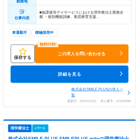
勤務地
■放課後等デイサービスにおける理学療法士業務全
般 ・個別機能訓練、集団療育支援…
仕事内容
車通勤可
積極採用中
この求人を問い合わせる
保存する
詳細を見る
株式会社SMILE PLUSの求人一
覧
更新日：2025/12/22 求人番号：10192890
理学療法士
パート
株式会社SMILE PLUS SMILEPLUS mite
の理学療法士