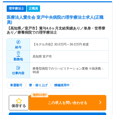
理学療法士
正職員
医療法人愛生会 室戸中央病院
の理学療法士求人(正職
員)
【高知県／室戸市】賞与4.0ヶ月支給実績あり／単身・世帯寮
あり／療養病院での理学療法士
【モデル月収】
30.0
万円～
36.0
万円
程度
給与
高知県 室戸市
勤務地
療養型病院でのリハビリテーション業務 ※病床数：
96床
仕事内容
車通勤可
寮・借り上げ
積極採用中
この求人を問い合わせる
保存する