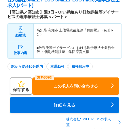
求人(パート)
【高知県／高知市】週3日～OK♪昇給あり◎放課後等デイサー
ビスの理学療法士募集＜パート＞
高知県 高知市
土佐電鉄後免線「鴨部駅」（徒歩6
分）
勤務地
■放課後等デイサービスにおける理学療法士業務全
般 ・個別機能訓練、集団療育支援…
仕事内容
駅から徒歩10分以内
車通勤可
積極採用中
この求人を問い合わせる
保存する
詳細を見る
株式会社SMILE PLUSの求人一
覧