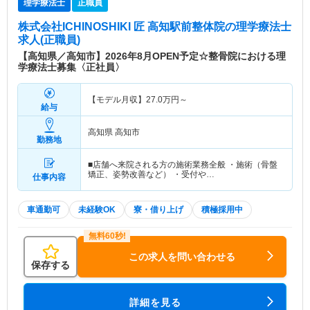
理学療法士
正職員
株式会社ICHINOSHIKI 匠 高知駅前整体院
の理学療法士
求人(正職員)
【高知県／高知市】2026年8月OPEN予定☆整骨院における理
学療法士募集〈正社員〉
【モデル月収】
27.0
万円～
給与
高知県 高知市
勤務地
■店舗へ来院される方の施術業務全般 ・施術（骨盤
矯正、姿勢改善など） ・受付や…
仕事内容
車通勤可
未経験OK
寮・借り上げ
積極採用中
この求人を問い合わせる
保存する
詳細を見る