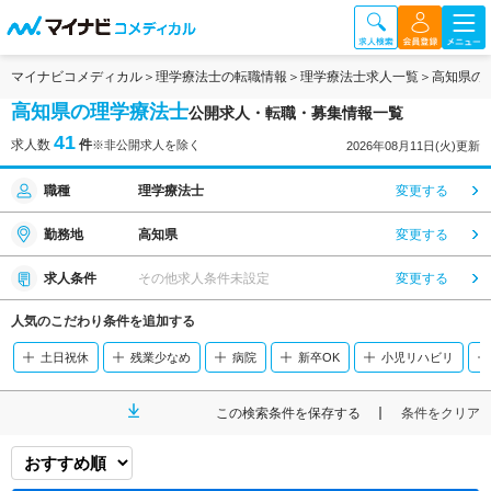
マイナビコメディカル
理学療法士の転職情報
理学療法士求人一覧
高知県の
高知県の理学療法士
公開求人・転職・募集情報一覧
41
求人数
件
※非公開求人を除く
2026年08月11日(火)更新
職種
理学療法士
変更する
勤務地
高知県
変更する
求人条件
その他求人条件未設定
変更する
人気のこだわり条件を追加する
土日祝休
残業少なめ
病院
新卒OK
小児リハビリ
この検索条件を保存する
条件をクリア