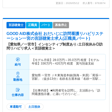
更新日：2026/05/12 求人番号：9763674
言語聴覚士
正職員
パート
募集停止
GOOD AID株式会社 おだいじに訪問看護リハビリステ
ーション一宮
の言語聴覚士求人(正職員,パート)
【愛知県／一宮市】インセンティブ制度あり♪土日祝休み◎訪
問リハビリ求人＜言語聴覚士＞
【モデル月収】
28.0
万円～
35.0
万円
程度 【モデル
年収】
336
万円～
420
万円
程度 賞与別途支給
給与
愛知県 一宮市
ＪＲ東海道本線(熱海－米原)「尾張一
宮駅」（徒歩13分）名鉄名古屋本線「名鉄一宮駅」
勤務地
（徒歩13分） 他
【仕事内容】 ■利用者宅を訪問し、主治医から「訪
問看護指示書」に基いてのリハビ…
仕事内容
車通勤可
土日祝休