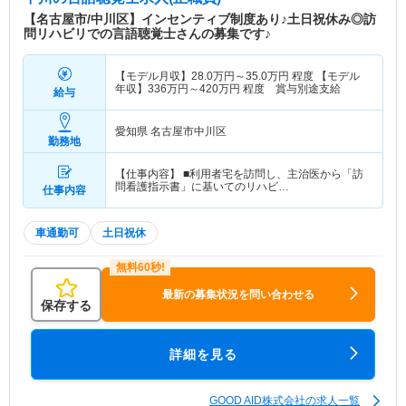
んですが、調剤薬局が母体となっているため、薬の
【名古屋市/中川区】インセンティブ制度あり♪土日祝休み◎訪
管理の仕方など 訪問看護未経験の方が戸惑う部分
問リハビリでの言語聴覚士さんの募集です♪
もしっかりとフォローして頂ける環境が整っていま
す。 経営的にも安定しており、長く勤務できる職
【モデル月収】
28.0
万円～
35.0
万円
程度 【モデル
場です。
年収】
336
万円～
420
万円
程度 賞与別途支給
給与
愛知県 名古屋市中川区
勤務地
【仕事内容】 ■利用者宅を訪問し、主治医から「訪
問看護指示書」に基いてのリハビ…
仕事内容
車通勤可
土日祝休
最新の募集状況を問い合わせる
保存する
詳細を見る
GOOD AID株式会社の求人一覧