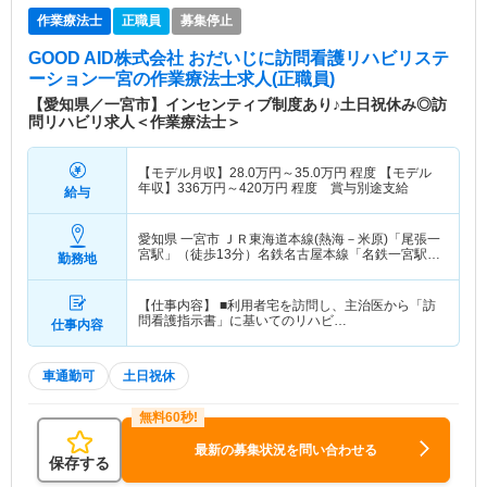
作業療法士
正職員
募集停止
GOOD AID株式会社 おだいじに訪問看護リハビリステ
ーション一宮
の作業療法士求人(正職員)
【愛知県／一宮市】インセンティブ制度あり♪土日祝休み◎訪
問リハビリ求人＜作業療法士＞
【モデル月収】
28.0
万円～
35.0
万円
程度 【モデル
年収】
336
万円～
420
万円
程度 賞与別途支給
給与
愛知県 一宮市
ＪＲ東海道本線(熱海－米原)「尾張一
宮駅」（徒歩13分）名鉄名古屋本線「名鉄一宮駅」
勤務地
（徒歩13分） 他
【仕事内容】 ■利用者宅を訪問し、主治医から「訪
問看護指示書」に基いてのリハビ…
仕事内容
車通勤可
土日祝休
最新の募集状況を問い合わせる
保存する