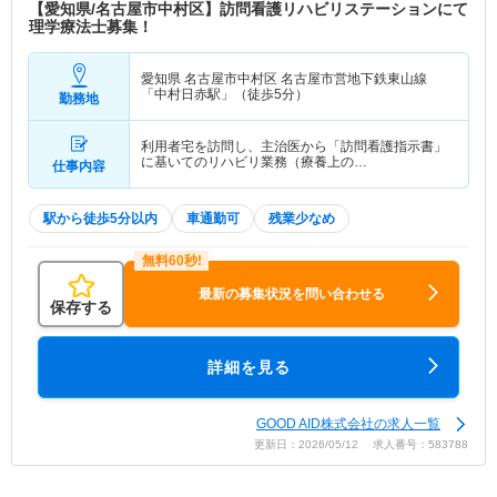
【愛知県/名古屋市中村区】訪問看護リハビリステーションにて
理学療法士募集！
愛知県 名古屋市中村区
名古屋市営地下鉄東山線
「中村日赤駅」（徒歩5分）
勤務地
利用者宅を訪問し、主治医から「訪問看護指示書」
に基いてのリハビリ業務（療養上の…
仕事内容
駅から徒歩5分以内
車通勤可
残業少なめ
最新の募集状況を問い合わせる
保存する
詳細を見る
GOOD AID株式会社の求人一覧
更新日：2026/05/12 求人番号：583788