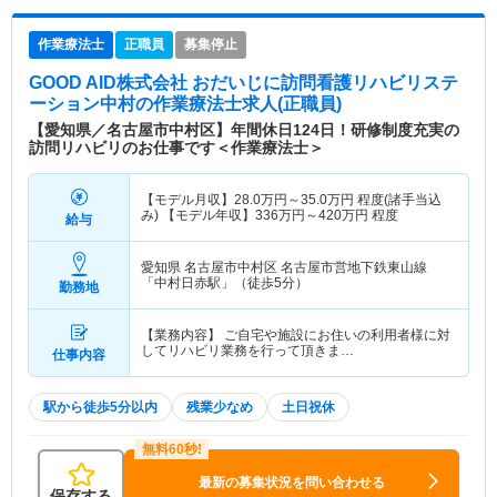
作業療法士
正職員
募集停止
GOOD AID株式会社 おだいじに訪問看護リハビリステ
ーション中村
の作業療法士求人(正職員)
【愛知県／名古屋市中村区】年間休日124日！研修制度充実の
訪問リハビリのお仕事です＜作業療法士＞
【モデル月収】
28.0
万円～
35.0
万円
程度(諸手当込
み) 【モデル年収】
336
万円～
420
万円
程度
給与
愛知県 名古屋市中村区
名古屋市営地下鉄東山線
「中村日赤駅」（徒歩5分）
勤務地
【業務内容】 ご自宅や施設にお住いの利用者様に対
してリハビリ業務を行って頂きま…
仕事内容
駅から徒歩5分以内
残業少なめ
土日祝休
最新の募集状況を問い合わせる
保存する