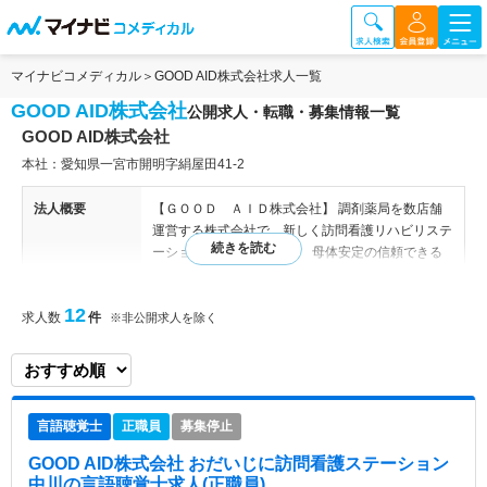
マイナビコメディカル
GOOD AID株式会社求人一覧
GOOD AID株式会社
公開求人・転職・募集情報一覧
GOOD AID株式会社
本社：愛知県一宮市開明字絹屋田41-2
法人概要
【ＧＯＯＤ ＡＩＤ株式会社】 調剤薬局を数店舗
運営する株式会社で、新しく訪問看護リハビリステ
ーションを立ち上げます。 母体安定の信頼できる
会社です。 【関連施設】 ■おだいじに薬局 一宮東
店、一宮店、尾頭橋店、尾西店、開明店、猪高店、
12
求人数
件
中川店、白川公園店、大須店、小牧店、鳴子店、大
※非公開求人を除く
府店 ■セルフケア薬局 栄店
病院情報補足
電子カルテ導入済み
言語聴覚士
正職員
募集停止
特色
【調剤薬局母体のステーション】 ＧＯＯＤ ＡＩ
Ｄ株式会社は一宮市に本部を置き、数店の調剤薬局
GOOD AID株式会社 おだいじに訪問看護ステーション
を運営しております。 ドクターとの連携はもちろ
中川
の言語聴覚士求人(正職員)