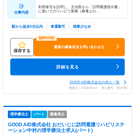
利用者宅を訪問し、主治医から「訪問看護指示書」
に基いてのリハビリ業務（療養上の…
仕事内容
駅から徒歩5分以内
車通勤可
残業少なめ
最新の募集状況を問い合わせる
保存する
詳細を見る
GOOD AID株式会社の求人一覧
更新日：2026/05/12 求人番号：583795
理学療法士
パート
募集停止
GOOD AID株式会社 おだいじに訪問看護リハビリステ
ーション中村
の理学療法士求人(パート)