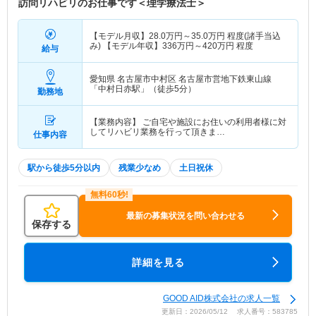
訪問リハビリのお仕事です＜理学療法士＞
【モデル月収】
28.0
万円～
35.0
万円
程度(諸手当込
み) 【モデル年収】
336
万円～
420
万円
程度
給与
愛知県 名古屋市中村区
名古屋市営地下鉄東山線
「中村日赤駅」（徒歩5分）
勤務地
【業務内容】 ご自宅や施設にお住いの利用者様に対
してリハビリ業務を行って頂きま…
仕事内容
駅から徒歩5分以内
残業少なめ
土日祝休
最新の募集状況を問い合わせる
保存する
詳細を見る
GOOD AID株式会社の求人一覧
更新日：2026/05/12 求人番号：583785