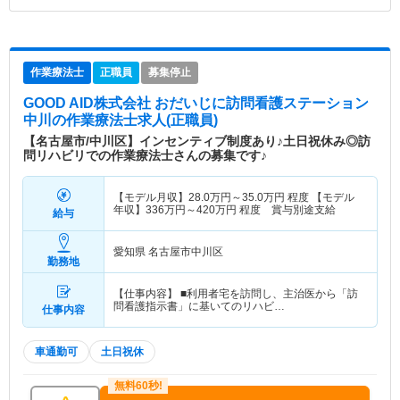
作業療法士
正職員
募集停止
GOOD AID株式会社 おだいじに訪問看護ステーション
中川
の作業療法士求人(正職員)
【名古屋市/中川区】インセンティブ制度あり♪土日祝休み◎訪
問リハビリでの作業療法士さんの募集です♪
【モデル月収】
28.0
万円～
35.0
万円
程度 【モデル
年収】
336
万円～
420
万円
程度 賞与別途支給
給与
愛知県 名古屋市中川区
勤務地
【仕事内容】 ■利用者宅を訪問し、主治医から「訪
問看護指示書」に基いてのリハビ…
仕事内容
車通勤可
土日祝休