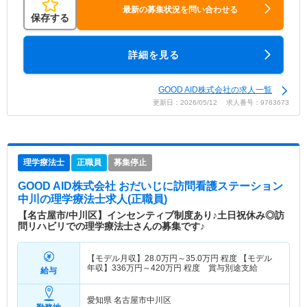
最新の募集状況を問い合わせる
保存する
詳細を見る
GOOD AID株式会社の求人一覧
更新日：2026/05/12 求人番号：9763673
理学療法士
正職員
募集停止
GOOD AID株式会社 おだいじに訪問看護ステーション
中川
の理学療法士求人(正職員)
【名古屋市/中川区】インセンティブ制度あり♪土日祝休み◎訪
問リハビリでの理学療法士さんの募集です♪
【モデル月収】
28.0
万円～
35.0
万円
程度 【モデル
年収】
336
万円～
420
万円
程度 賞与別途支給
給与
愛知県 名古屋市中川区