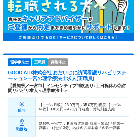
理学療法士
正職員
募集停止
GOOD AID株式会社 おだいじに訪問看護リハビリステ
ーション一宮
の理学療法士求人(正職員)
【愛知県／一宮市】インセンティブ制度あり♪土日祝休み◎訪
問リハビリ求人＜理学療法士＞
【モデル月収】
28.0
万円～
35.0
万円
程度 【モデル
年収】
336
万円～
420
万円
程度 賞与別途支給
給与
愛知県 一宮市
ＪＲ東海道本線(熱海－米原)「尾張一
宮駅」（徒歩13分）名鉄名古屋本線「名鉄一宮駅」
勤務地
（徒歩13分） 他