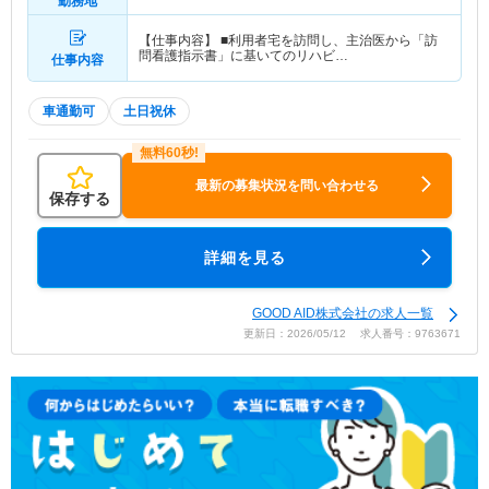
勤務地
【仕事内容】 ■利用者宅を訪問し、主治医から「訪
問看護指示書」に基いてのリハビ…
仕事内容
車通勤可
土日祝休
最新の募集状況を問い合わせる
保存する
詳細を見る
GOOD AID株式会社の求人一覧
更新日：2026/05/12 求人番号：9763671