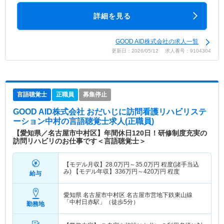
詳細を見る
GOOD AID株式会社の求人一覧
更新日：2026/05/12 求人番号：9104304
言語聴覚士
正職員
募集停止
GOOD AID株式会社 おだいじに訪問看護リハビリステ
ーション中村
の言語聴覚士求人(正職員)
【愛知県／名古屋市中村区】年間休日120日！研修制度充実の
訪問リハビリのお仕事です＜言語聴覚士＞
【モデル月収】
28.0
万円～
35.0
万円
程度(諸手当込
み) 【モデル年収】
336
万円～
420
万円
程度
給与
愛知県 名古屋市中村区
名古屋市営地下鉄東山線
「中村日赤駅」（徒歩5分）
勤務地