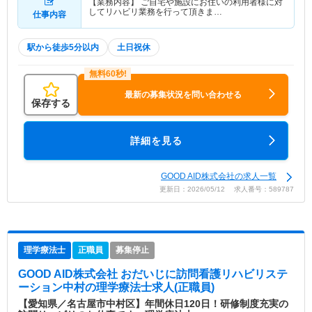
【業務内容】 ご自宅や施設にお住いの利用者様に対
してリハビリ業務を行って頂きま…
仕事内容
駅から徒歩5分以内
土日祝休
最新の募集状況を問い合わせる
保存する
詳細を見る
GOOD AID株式会社の求人一覧
更新日：2026/05/12 求人番号：589787
理学療法士
正職員
募集停止
GOOD AID株式会社 おだいじに訪問看護リハビリステ
ーション中村
の理学療法士求人(正職員)
【愛知県／名古屋市中村区】年間休日120日！研修制度充実の