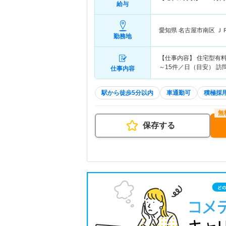
給与
愛知県 名古屋市南区
Ｊ
勤務地
【仕事内容】 住宅型有
～15件／日（目安） 訪問
仕事内容
駅から徒歩5分以内
車通勤可
積極採
保存する