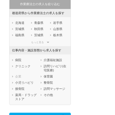
作業療法士の求人を絞り込む
都道府県から作業療法士の求人を探す
北海道
青森県
岩手県
宮城県
秋田県
山形県
福島県
茨城県
栃木県
群馬県
埼玉県
千葉県
もっと見る
東京都
神奈川県
新潟県
仕事内容・施設形態から求人を探す
山梨県
長野県
富山県
石川県
福井県
岐阜県
病院
介護福祉施設
静岡県
愛知県
三重県
クリニック
訪問リハビリ(在
宅医療)
滋賀県
京都府
大阪府
企業
保育園
兵庫県
奈良県
和歌山県
小児リハビリ
整骨院
鳥取県
島根県
岡山県
接骨院
訪問マッサージ
広島県
山口県
徳島県
薬局・ドラッグ
その他
香川県
愛媛県
高知県
ストア
福岡県
佐賀県
長崎県
熊本県
大分県
宮崎県