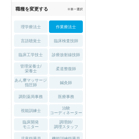
職種を変更する
※単一選択
理学療法士
作業療法士
言語聴覚士
臨床検査技師
臨床工学技士
診療放射線技師
管理栄養士/
柔道整復師
栄養士
あん摩マッサージ
鍼灸師
指圧師
調剤薬局事務
医療事務
治験
視能訓練士
コーディネーター
臨床開発
調理師/
モニター
調理スタッフ
児童指導員
機能訓練指導員