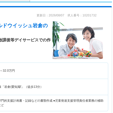
更新日：2026/08/07 求人番号：10201732
イルドウイッシュ岩倉
の
！放課後等デイサービスでの作
～
32.0
万円
「岩倉(愛知)駅」（徒歩13分）
●専門的支援計画書・記録などの書類作成 ●児童発達支援管理責任者業務の補助
など