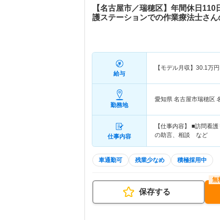
【名古屋市／瑞穂区】年間休日11
護ステーションでの作業療法士さん
【モデル月収】
30.1
万円
給与
愛知県 名古屋市瑞穂区
勤務地
【仕事内容】 ■訪問看
の助言、相談 など
仕事内容
車通勤可
残業少なめ
積極採用中
保存する