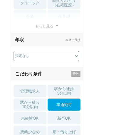
訪問リハビリ
クリニック
（在宅医療）
企業
保育園
もっと見る
小児リハビリ
整骨院
年収
※単一選択
接骨院
訪問マッサージ
薬局・
その他
ドラッグストア
こだわり条件
駅から徒歩
管理職求人
5分以内
駅から徒歩
車通勤可
10分以内
未経験OK
新卒OK
残業少なめ
寮・借り上げ