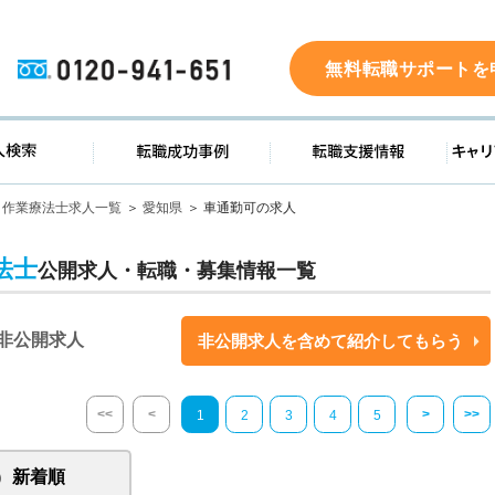
0120-941-651
無料転職サポートを
ド
求人検索
転職成功事例
転職支
作業療法士求人一覧
愛知県
車通勤可の求人
法士
公開求人・転職・募集情報一覧
非公開求人
非公開求人を含めて紹介してもらう
<<
<
>
>>
1
2
3
4
5
新着順