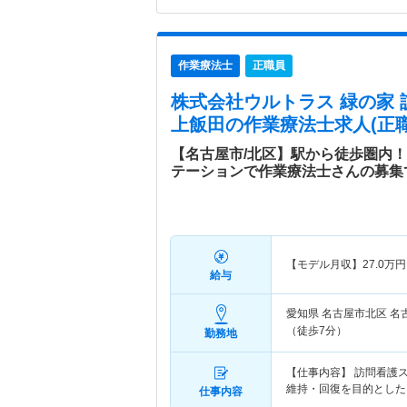
作業療法士
正職員
株式会社ウルトラス 緑の家
上飯田
の作業療法士求人(正職
【名古屋市/北区】駅から徒歩圏内！
テーションで作業療法士さんの募集
【モデル月収】
27.0
万円
給与
愛知県 名古屋市北区
名
（徒歩7分）
勤務地
【仕事内容】 訪問看護
維持・回復を目的とした
仕事内容