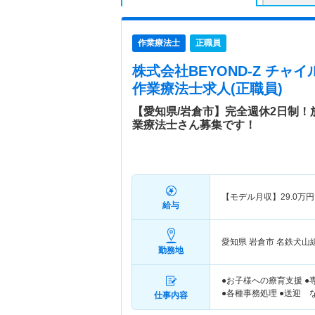
作業療法士
正職員
株式会社BEYOND-Z チャ
作業療法士求人(正職員)
【愛知県/岩倉市】完全週休2日制
業療法士さん募集です！
【モデル月収】
29.0
万円
給与
愛知県 岩倉市
名鉄犬山線
勤務地
●お子様への療育支援 
●各種事務処理 ●送迎 
仕事内容