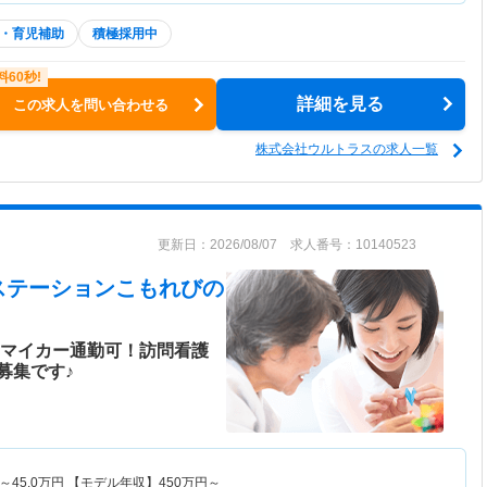
・育児補助
積極採用中
詳細を見る
この求人を問い合わせる
株式会社ウルトラスの求人一覧
更新日：2026/08/07 求人番号：10140523
ステーションこもれび
の
！マイカー通勤可！訪問看護
募集です♪
～
45.0
万円
【モデル年収】
450
万円～