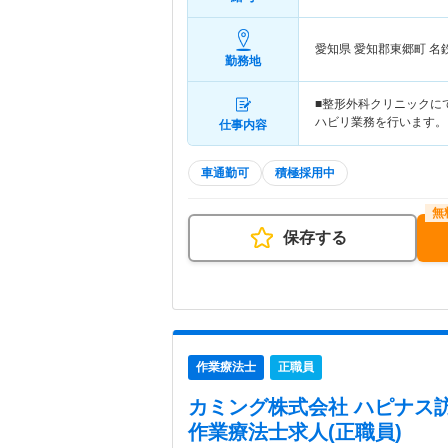
愛知県 愛知郡東郷町
名
勤務地
■整形外科クリニックに
ハビリ業務を行います。 
仕事内容
車通勤可
積極採用中
保存する
作業療法士
正職員
カミング株式会社 ハピナス
作業療法士求人(正職員)