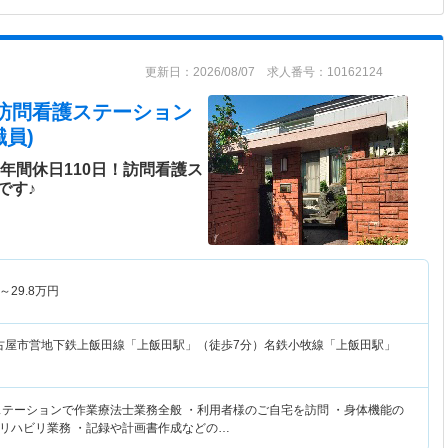
更新日：2026/08/07 求人番号：10162124
 訪問看護ステーション
員)
年間休日110日！訪問看護ス
です♪
～
29.8
万円
古屋市営地下鉄上飯田線「上飯田駅」（徒歩7分）名鉄小牧線「上飯田駅」
ステーションで作業療法士業務全般 ・利用者様のご自宅を訪問 ・身体機能の
リハビリ業務 ・記録や計画書作成などの…