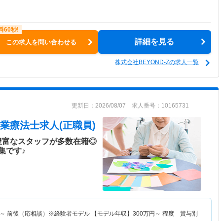
詳細を見る
この求人を問い合わせる
株式会社BEYOND-Zの求人一覧
更新日：2026/08/07 求人番号：10165731
業療法士求人(正職員)
豊富なスタッフが多数在籍◎
集です♪
～
前後（応相談）※経験者モデル 【モデル年収】
300
万円～
程度 賞与別