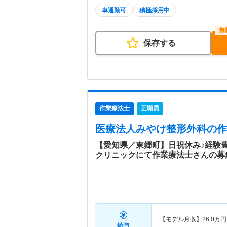
車通勤可
積極採用中
保存する
作業療法士
正職員
医療法人みやけ整形外科
の作
【愛知県／東郷町】日祝休み♪経験
クリニックにて作業療法士さんの募
【モデル月収】
26.0
万円
給与