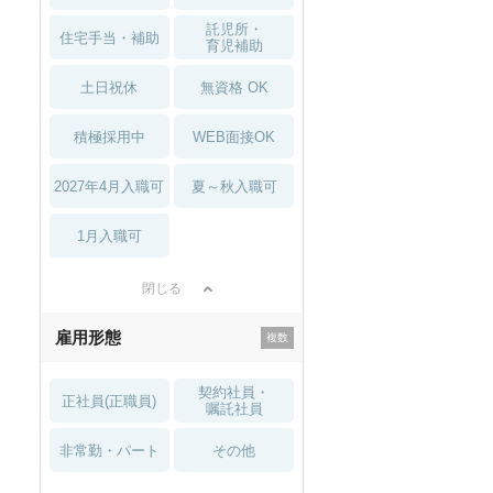
託児所・
住宅手当・補助
育児補助
土日祝休
無資格 OK
積極採用中
WEB面接OK
2027年4月入職可
夏～秋入職可
1月入職可
閉じる
雇用形態
契約社員・
正社員(正職員)
嘱託社員
非常勤・パート
その他