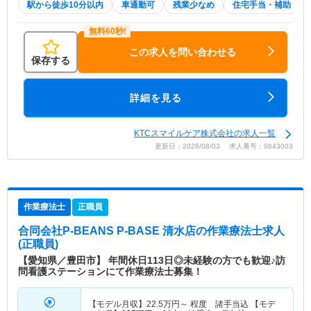
駅から徒歩10分以内
車通勤可
残業少なめ
住宅手当・補助
この求人を問い合わせる
保存する
詳細を見る
KTCスマイルケア株式会社の求人一覧
更新日：2026/08/03 求人番号：9843003
作業療法士
正職員
合同会社P-BEANS P-BASE 清水店
の作業療法士求人
(正職員)
【愛知県／豊田市】 年間休日113日◎未経験の方でも歓迎♪訪
問看護ステーションにて作業療法士募集！
【モデル月収】
22.5
万円～
程度 諸手当込 【モデ