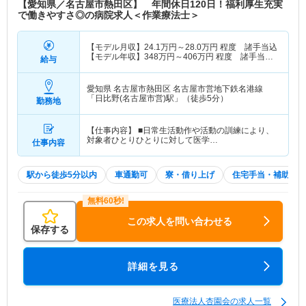
【愛知県／名古屋市熱田区】 年間休日120日！福利厚生充実
で働きやすさ◎の病院求人＜作業療法士＞
【モデル月収】
24.1
万円～
28.0
万円
程度 諸手当込
【モデル年収】
348
万円～
406
万円
程度 諸手当・
給与
賞与込
愛知県 名古屋市熱田区
名古屋市営地下鉄名港線
「日比野(名古屋市営)駅」（徒歩5分）
勤務地
【仕事内容】 ■日常生活動作や活動の訓練により、
対象者ひとりひとりに対して医学…
仕事内容
駅から徒歩5分以内
車通勤可
寮・借り上げ
住宅手当・補助
この求人を問い合わせる
保存する
詳細を見る
医療法人杏園会の求人一覧