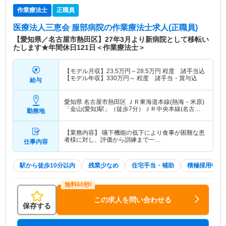
作業療法士
正職員
医療法人三恵会 服部病院
の作業療法士求人(正職員)
【愛知県／名古屋市熱田区】27年3月より新病院として移転い
たします★年間休日121日＜作業療法士＞
【モデル月収】
23.5
万円～
28.5
万円
程度 諸手当込
【モデル年収】
330
万円～
程度 諸手当・賞与込
給与
愛知県 名古屋市熱田区
ＪＲ東海道本線(熱海－米原)
「金山(愛知)駅」（徒歩7分）ＪＲ中央本線(名古屋
勤務地
－塩尻)「金山(愛知)駅」（徒歩7分） 他
【業務内容】 嚥下機能の低下により食事が困難な患
者様に対し、評価から訓練まで一…
仕事内容
駅から徒歩10分以内
残業少なめ
住宅手当・補助
積極採用中
この求人を問い合わせる
保存する