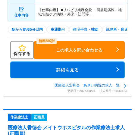
【仕事内容】 ■リハビリ業務全般 ・回復期病棟・地
域包括ケア病棟・外来・訪問等…
仕事内容
駅から徒歩5分以内
車通勤可
住宅手当・補助
託児所・育児補助
この求人を問い合わせる
保存する
詳細を見る
医療法人宏和会 あさい病院の求人一覧
更新日：2026/08/04 求人番号：9830133
作業療法士
正職員
医療法人香徳会 メイトウホスピタル
の作業療法士求人
(正職員)