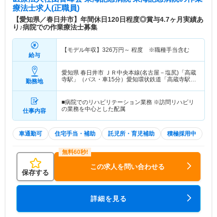
療法士求人(正職員)
【愛知県／春日井市】年間休日120日程度◎賞与4.7ヶ月実績あ
り♪病院での作業療法士募集
【モデル年収】
326
万円～
程度 ※職種手当含む
給与
愛知県 春日井市
ＪＲ中央本線(名古屋－塩尻)「高蔵
寺駅」（バス・車15分）愛知環状鉄道「高蔵寺駅」
勤務地
（バス・車15分） 他
■病院でのリハビリテーション業務 ※訪問リハビリ
の業務を中心とした配属
仕事内容
車通勤可
住宅手当・補助
託児所・育児補助
積極採用中
この求人を問い合わせる
保存する
詳細を見る