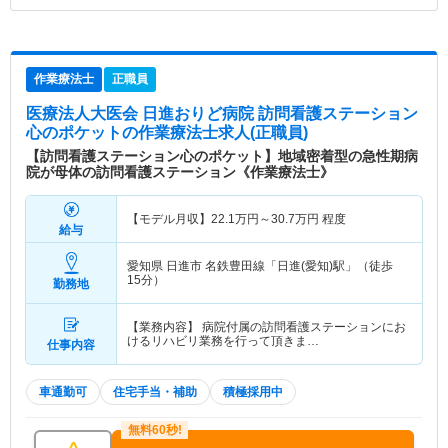
作業療法士
正職員
医療法人大医会 日進おりど病院 訪問看護ステーション
心のポケット
の作業療法士求人(正職員)
【訪問看護ステーション心のポケット】地域密着型の急性期病
院が母体の訪問看護ステーション《作業療法士》
【モデル月収】
22.1
万円～
30.7
万円
程度
給与
愛知県 日進市
名鉄豊田線「日進(愛知)駅」（徒歩
15分）
勤務地
【業務内容】 病院付属の訪問看護ステーションにお
けるリハビリ業務を行って頂きま…
仕事内容
車通勤可
住宅手当・補助
積極採用中