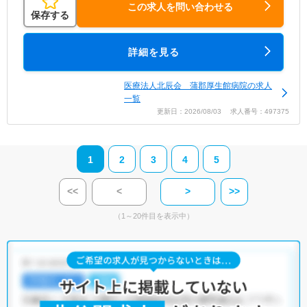
この求人を問い合わせる
保存する
詳細を見る
医療法人北辰会 蒲郡厚生館病院の求人
一覧
更新日：2026/08/03 求人番号：497375
1
2
3
4
5
<<
<
>
>>
（1～20件目を表示中）