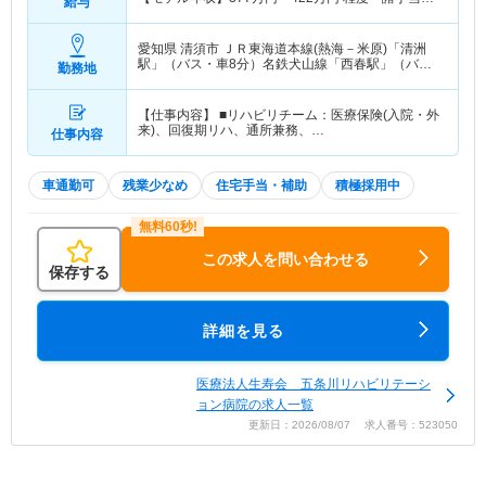
給与
賞与込
愛知県 清須市
ＪＲ東海道本線(熱海－米原)「清洲
駅」（バス・車8分）名鉄犬山線「西春駅」（バ
勤務地
ス・車10分）
【仕事内容】 ■リハビリチーム：医療保険(入院・外
来)、回復期リハ、通所兼務、…
仕事内容
車通勤可
残業少なめ
住宅手当・補助
積極採用中
この求人を問い合わせる
保存する
詳細を見る
医療法人生寿会 五条川リハビリテーシ
ョン病院の求人一覧
更新日：2026/08/07 求人番号：523050