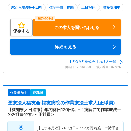
駅から徒歩5分以内
住宅手当・補助
土日祝休
積極採用中
W
この求人を問い合わせる
保存する
詳細を見る
LE.O.VE 株式会社の求人一覧
更新日：2026/08/07 求人番号：9740370
作業療法士
正職員
医療法人福友会 福友病院
の作業療法士求人(正職員)
【愛知県／日進市】年間休日120日以上！病院にて作業療法士
のお仕事です♪＜正社員＞
【モデル月収】
24.0
万円～
27.3
万円
程度 ※諸手当