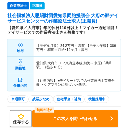
作業療法士
正職員
社会福祉法人恩賜財団愛知県同胞援護会 大府の郷デイ
サービスセンター
の作業療法士求人(正職員)
【愛知県／大府市】年間休日110日以上！マイカー通勤可能！
デイサービスでの作業療法士さん募集です♪
【モデル月収】
24.2
万円～
程度 【モデル年収】
386
万円～
程度※月給×12ヶ月＋賞与
給与
愛知県 大府市
ＪＲ東海道本線(熱海－米原)「共和
駅」（徒歩18分）
勤務地
【仕事内容】 ■デイサービスでの作業療法士業務全
般 ・ケアプランに基づいた機能…
仕事内容
車通勤可
残業少なめ
住宅手当・補助
積極採用中
この求人を問い合わせる
保存する