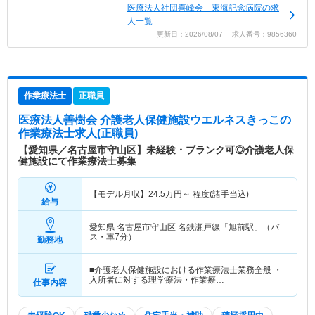
医療法人社団喜峰会 東海記念病院の求
人一覧
更新日：2026/08/07 求人番号：9856360
作業療法士
正職員
医療法人善樹会 介護老人保健施設ウエルネスきっこ
の
作業療法士求人(正職員)
【愛知県／名古屋市守山区】未経験・ブランク可◎介護老人保
健施設にて作業療法士募集
【モデル月収】
24.5
万円～
程度(諸手当込)
給与
愛知県 名古屋市守山区
名鉄瀬戸線「旭前駅」（バ
ス・車7分）
勤務地
■介護老人保健施設における作業療法士業務全般 ・
入所者に対する理学療法・作業療…
仕事内容