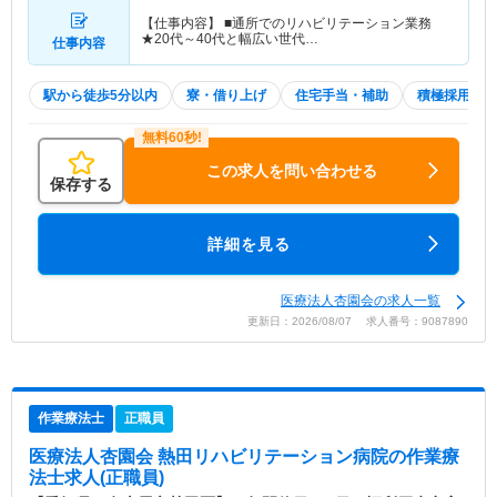
【仕事内容】 ■通所でのリハビリテーション業務
★20代～40代と幅広い世代…
仕事内容
駅から徒歩5分以内
寮・借り上げ
住宅手当・補助
積極採用中
この求人を問い合わせる
保存する
詳細を見る
医療法人杏園会の求人一覧
更新日：2026/08/07 求人番号：9087890
作業療法士
正職員
医療法人杏園会 熱田リハビリテーション病院
の作業療
法士求人(正職員)