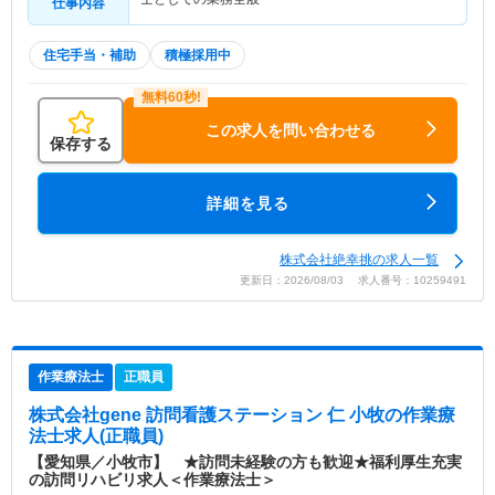
仕事内容
住宅手当・補助
積極採用中
この求人を問い合わせる
保存する
詳細を見る
株式会社絶幸挑の求人一覧
更新日：2026/08/03 求人番号：10259491
作業療法士
正職員
株式会社gene 訪問看護ステーション 仁 小牧
の作業療
法士求人(正職員)
【愛知県／小牧市】 ★訪問未経験の方も歓迎★福利厚生充実
の訪問リハビリ求人＜作業療法士＞