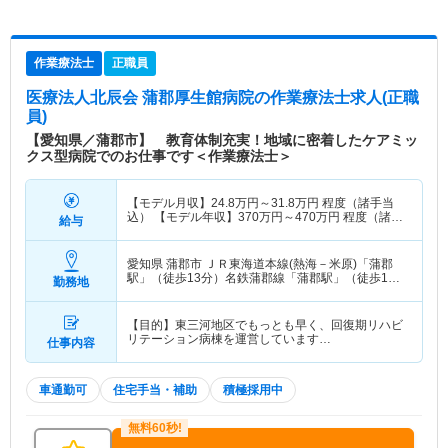
作業療法士
正職員
医療法人北辰会 蒲郡厚生館病院
の作業療法士求人(正職
員)
【愛知県／蒲郡市】 教育体制充実！地域に密着したケアミッ
クス型病院でのお仕事です＜作業療法士＞
【モデル月収】
24.8
万円～
31.8
万円
程度（諸手当
込） 【モデル年収】
370
万円～
470
万円
程度（諸手
給与
当込）
愛知県 蒲郡市
ＪＲ東海道本線(熱海－米原)「蒲郡
駅」（徒歩13分）名鉄蒲郡線「蒲郡駅」（徒歩13
勤務地
分）
【目的】東三河地区でもっとも早く、回復期リハビ
リテーション病棟を運営しています…
仕事内容
車通勤可
住宅手当・補助
積極採用中