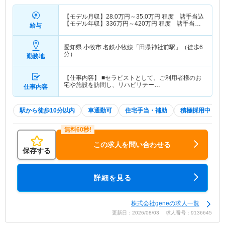
【モデル月収】
28.0
万円～
35.0
万円
程度 諸手当込
【モデル年収】
336
万円～
420
万円
程度 諸手当
給与
込・賞与別途支給
愛知県 小牧市
名鉄小牧線「田県神社前駅」（徒歩6
分）
勤務地
【仕事内容】 ■セラピストとして、ご利用者様のお
宅や施設を訪問し、リハビリテー…
仕事内容
駅から徒歩10分以内
車通勤可
住宅手当・補助
積極採用中
この求人を問い合わせる
保存する
詳細を見る
株式会社geneの求人一覧
更新日：2026/08/03 求人番号：9136645