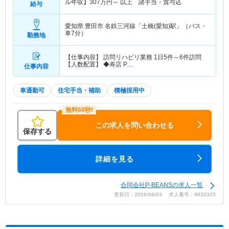
ル年収】
307
万円～
以上 諸手当・賞与込
給与
愛知県 豊田市
名鉄三河線「土橋(愛知)駅」（バス・
車7分）
勤務地
【仕事内容】 訪問リハビリ業務 1日5件～6件訪問
【人数配置】 ◆寿店 P…
仕事内容
車通勤可
住宅手当・補助
積極採用中
この求人を問い合わせる
保存する
詳細を見る
合同会社P-BEANSの求人一覧
更新日：2026/08/03 求人番号：9020325