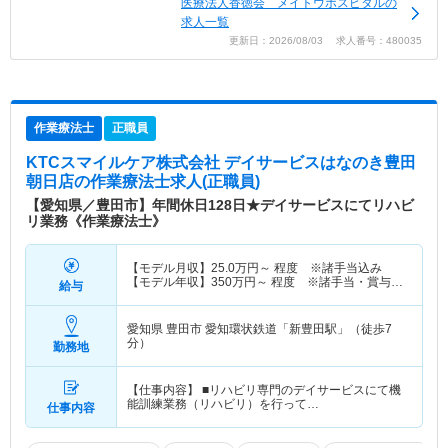
医療法人香徳会 メイトウホスピタルの
求人一覧
更新日：2026/08/03 求人番号：480035
作業療法士
正職員
KTCスマイルケア株式会社 デイサービスはなのき豊田
朝日店
の作業療法士求人(正職員)
【愛知県／豊田市】年間休日128日★デイサービスにてリハビ
リ業務《作業療法士》
【モデル月収】
25.0
万円～
程度 ※諸手当込み
【モデル年収】
350
万円～
程度 ※諸手当・賞与込
給与
み
愛知県 豊田市
愛知環状鉄道「新豊田駅」（徒歩7
分）
勤務地
【仕事内容】 ■リハビリ専門のデイサービスにて機
能訓練業務（リハビリ）を行って…
仕事内容