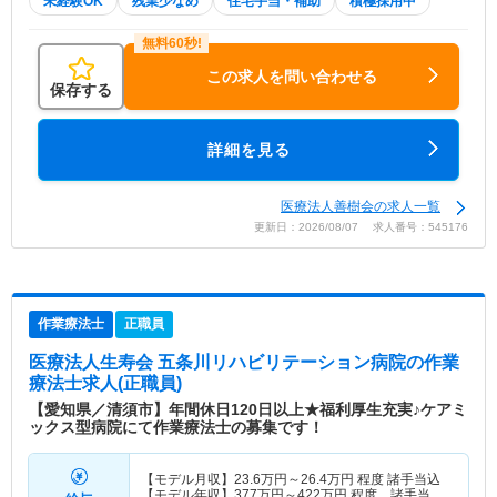
未経験OK
残業少なめ
住宅手当・補助
積極採用中
この求人を問い合わせる
保存する
詳細を見る
医療法人善樹会の求人一覧
更新日：2026/08/07 求人番号：545176
作業療法士
正職員
医療法人生寿会 五条川リハビリテーション病院
の作業
療法士求人(正職員)
【愛知県／清須市】年間休日120日以上★福利厚生充実♪ケアミ
ックス型病院にて作業療法士の募集です！
【モデル月収】
23.6
万円～
26.4
万円
程度 諸手当込
【モデル年収】
377
万円～
422
万円
程度 諸手当・