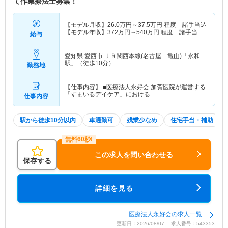
て作業療法士募集！
【モデル月収】
26.0
万円～
37.5
万円
程度 諸手当込
【モデル年収】
372
万円～
540
万円
程度 諸手当・
給与
賞与込
愛知県 愛西市
ＪＲ関西本線(名古屋－亀山)「永和
駅」（徒歩10分）
勤務地
【仕事内容】 ■医療法人永好会 加賀医院が運営する
「すまいるデイケア」における…
仕事内容
駅から徒歩10分以内
車通勤可
残業少なめ
住宅手当・補助
この求人を問い合わせる
保存する
詳細を見る
医療法人永好会の求人一覧
更新日：2026/08/07 求人番号：543353