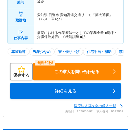
込み
給与
愛知県 日進市
愛知高速交通リニモ「芸大通駅」
（バス・車4分）
勤務地
病院における作業療法士としての業務全般 ■病棟・
介護保険施設にて機能訓練 ■訪…
仕事内容
車通勤可
残業少なめ
寮・借り上げ
住宅手当・補助
積極採
この求人を問い合わせる
保存する
詳細を見る
医療法人福友会の求人一覧
更新日：2026/08/07 求人番号：9073802