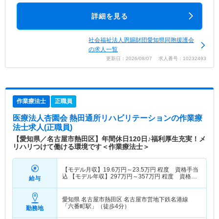
詳細を見る
社会福祉法人恩賜財団愛知県同胞援護会
の求人一覧
更新日：2026/08/07 求人番号：10232493
作業療法士
正職員
医療法人杏園会 熱田通所リハビリテーション
の作業療
法士求人(正職員)
【愛知県／名古屋市熱田区】年間休日120日♪福利厚生充実！メ
リハリつけて働ける環境です＜作業療法士＞
【モデル月収】
19.6
万円～
23.5
万円
程度 資格手当
込 【モデル年収】
297
万円～
357
万円
程度 資格手
給与
当・賞与込
愛知県 名古屋市熱田区
名古屋市営地下鉄名港線
「六番町駅」（徒歩4分）
勤務地