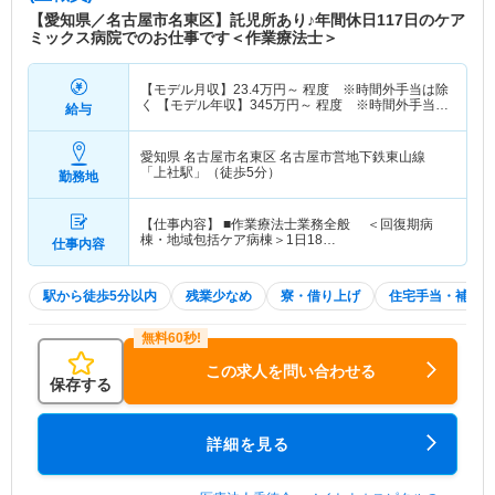
【愛知県／名古屋市名東区】託児所あり♪年間休日117日のケア
ミックス病院でのお仕事です＜作業療法士＞
【モデル月収】
23.4
万円～
程度 ※時間外手当は除
く 【モデル年収】
345
万円～
程度 ※時間外手当は
給与
除く
愛知県 名古屋市名東区
名古屋市営地下鉄東山線
「上社駅」（徒歩5分）
勤務地
【仕事内容】 ■作業療法士業務全般 ＜回復期病
棟・地域包括ケア病棟＞1日18…
仕事内容
駅から徒歩5分以内
残業少なめ
寮・借り上げ
住宅手当・補助
この求人を問い合わせる
保存する
詳細を見る