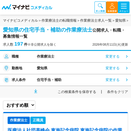
マイナビコメディカル
作業療法士の転職情報
作業療法士求人一覧
愛知県
愛知県の住宅手当・補助の作業療法士
公開求人・転職・
募集情報一覧
197
求人数
件
※非公開求人を除く
2026年08月11日(火)更新
職種
作業療法士
変更する
勤務地
愛知県
変更する
求人条件
住宅手当・補助
変更する
この検索条件を保存する
条件をクリア
作業療法士
正職員
医療法人社団喜峰会 東海記念病院 東海記念病院
の作業