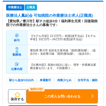
作業療法士
正職員
医療法人鳳紀会 可知病院
の作業療法士求人(正職員)
【愛知県／豊川市】駅チカ徒歩3分！福利厚生充実！回復期病
院での作業療法士さんの募集です♪
【モデル月収】
22.0
万円～
程度(諸手当込) 【モデル
年収】
332
万円～
342
万円
程度(諸手当込)
給与
愛知県 豊川市
名鉄名古屋本線「国府(愛知)駅」（徒
歩3分）名鉄豊川線「国府(愛知)駅」（徒歩3分）
勤務地
【仕事内容】 医師の指示に従い、理学・作業療法業
務全般を行います。 ※回復期リ…
仕事内容
駅から徒歩5分以内
車通勤可
残業少なめ
住宅手当・補助
この求人を問い合わせる
保存する