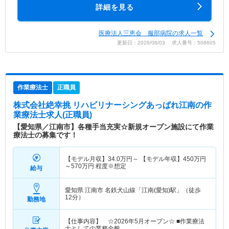
詳細を見る
医療法人三恵会 服部病院の求人一覧
更新日：2026/08/03 求人番号：508605
作業療法士
正職員
株式会社絶幸挑 リハビリナーシングあっぱれ江南
の作
業療法士求人(正職員)
【愛知県／江南市】各種手当充実☆新規オープン施設にて作業
療法士の募集です！
【モデル月収】
34.0
万円～
【モデル年収】
450
万円
～
570
万円
程度※想定
給与
愛知県 江南市
名鉄犬山線「江南(愛知)駅」（徒歩
12分）
勤務地
【仕事内容】 ☆2026年5月オープン☆ ■作業療法
士としての業務全般