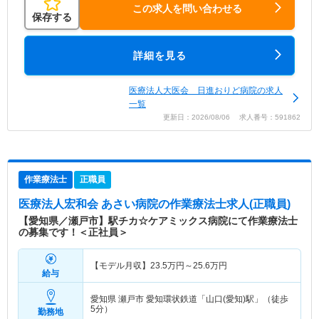
この求人を問い合わせる
保存する
詳細を見る
医療法人大医会 日進おりど病院の求人
一覧
更新日：2026/08/06 求人番号：591862
作業療法士
正職員
医療法人宏和会 あさい病院
の作業療法士求人(正職員)
【愛知県／瀬戸市】駅チカ☆ケアミックス病院にて作業療法士
の募集です！＜正社員＞
【モデル月収】
23.5
万円～
25.6
万円
給与
愛知県 瀬戸市
愛知環状鉄道「山口(愛知)駅」（徒歩
5分）
勤務地