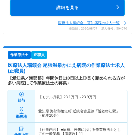
詳細を見る
医療法人鳳紀会 可知病院の求人一覧
更新日：2026/08/07 求人番号：504570
作業療法士
正職員
医療法人瑞頌会 尾張温泉かにえ病院
の作業療法士求人
(正職員)
【愛知県／海部郡】年間休日110日以上◎長く勤められる方が
多い病院にて作業療法士の募集♪
【モデル月収】
23.1
万円～
23.9
万円
給与
愛知県 海部郡蟹江町
近鉄名古屋線「近鉄蟹江駅」
（徒歩20分）
勤務地
【仕事内容】 ■病棟、外来における作業療法士とし
ての一般業務 【病床数】11…
仕事内容