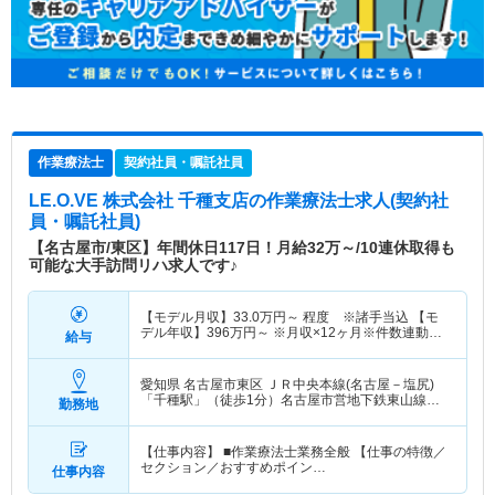
作業療法士
契約社員・嘱託社員
LE.O.VE 株式会社 千種支店
の作業療法士求人(契約社
員・嘱託社員)
【名古屋市/東区】年間休日117日！月給32万～/10連休取得も
可能な大手訪問リハ求人です♪
【モデル月収】
33.0
万円～
程度 ※諸手当込 【モ
デル年収】
396
万円～
※月収×12ヶ月※件数連動性
給与
ボーナスにより＋出来高
愛知県 名古屋市東区
ＪＲ中央本線(名古屋－塩尻)
「千種駅」（徒歩1分）名古屋市営地下鉄東山線
勤務地
「千種駅」（徒歩1分）
【仕事内容】 ■作業療法士業務全般 【仕事の特徴／
セクション／おすすめポイン…
仕事内容