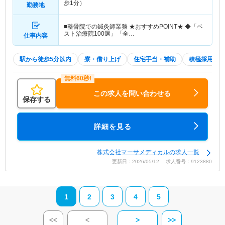
歩1分）
勤務地
■整骨院での鍼灸師業務 ★おすすめPOINT★ ◆「ベ
スト治療院100選」「全…
仕事内容
駅から徒歩5分以内
寮・借り上げ
住宅手当・補助
積極採用中
この求人を問い合わせる
保存する
詳細を見る
株式会社マーサメディカルの求人一覧
更新日：2026/05/12 求人番号：9123880
1
2
3
4
5
<<
<
>
>>