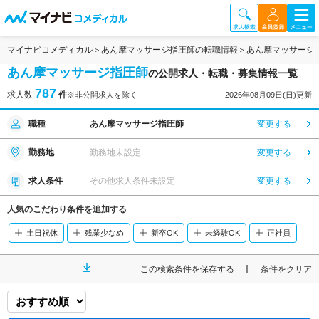
マイナビコメディカル
あん摩マッサージ指圧師の転職情報
あん摩マッサージ
あん摩マッサージ指圧師
の公開求人・転職・募集情報一覧
787
求人数
件
※非公開求人を除く
2026年08月09日(日)更新
職種
あん摩マッサージ指圧師
変更する
勤務地
勤務地未設定
変更する
求人条件
その他求人条件未設定
変更する
人気のこだわり条件を追加する
土日祝休
残業少なめ
新卒OK
未経験OK
正社員
この検索条件を保存する
条件をクリア