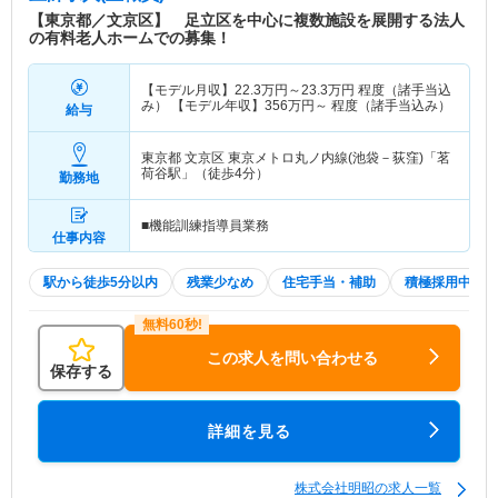
【東京都／文京区】 足立区を中心に複数施設を展開する法人
の有料老人ホームでの募集！
【モデル月収】
22.3
万円～
23.3
万円
程度（諸手当込
み） 【モデル年収】
356
万円～
程度（諸手当込み）
給与
東京都 文京区
東京メトロ丸ノ内線(池袋－荻窪)「茗
荷谷駅」（徒歩4分）
勤務地
■機能訓練指導員業務
仕事内容
駅から徒歩5分以内
残業少なめ
住宅手当・補助
積極採用中
この求人を問い合わせる
保存する
詳細を見る
株式会社明昭の求人一覧