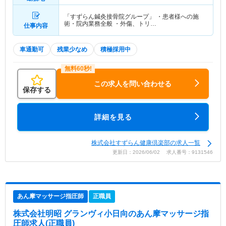
「すずらん鍼灸接骨院グループ」 ・患者様への施
術・院内業務全般 ・外傷、トリ…
仕事内容
車通勤可
残業少なめ
積極採用中
この求人を問い合わせる
保存する
詳細を見る
株式会社すずらん健康倶楽部の求人一覧
更新日：2026/06/02 求人番号：9131546
あん摩マッサージ指圧師
正職員
株式会社明昭 グランヴィ小日向
のあん摩マッサージ指
圧師求人(正職員)