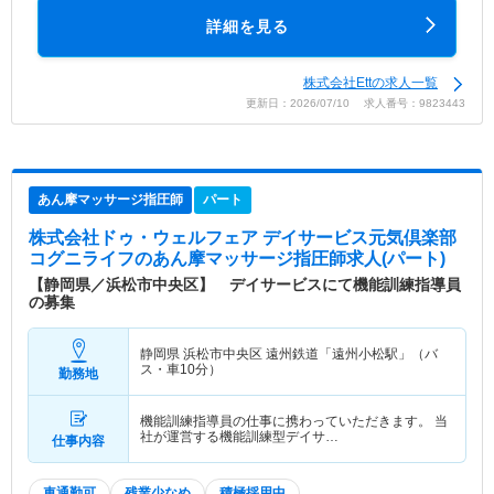
詳細を見る
株式会社Ettの求人一覧
更新日：2026/07/10 求人番号：9823443
あん摩マッサージ指圧師
パート
株式会社ドゥ・ウェルフェア デイサービス元気倶楽部
コグニライフ
のあん摩マッサージ指圧師求人(パート)
【静岡県／浜松市中央区】 デイサービスにて機能訓練指導員
の募集
静岡県 浜松市中央区
遠州鉄道「遠州小松駅」（バ
ス・車10分）
勤務地
機能訓練指導員の仕事に携わっていただきます。 当
社が運営する機能訓練型デイサ…
仕事内容
車通勤可
残業少なめ
積極採用中