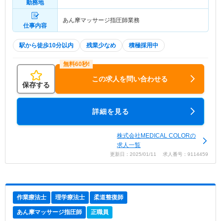
勤務地
あん摩マッサージ指圧師業務
仕事内容
駅から徒歩10分以内
残業少なめ
積極採用中
この求人を問い合わせる
保存する
詳細を見る
株式会社MEDICAL COLORの
求人一覧
更新日：2025/01/11 求人番号：9114459
作業療法士
理学療法士
柔道整復師
あん摩マッサージ指圧師
正職員