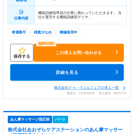
勤務地
機能訓練指導員の仕事に携わっていただきます。 当
社が運営する機能訓練型デイサ…
仕事内容
車通勤可
残業少なめ
積極採用中
この求人を問い合わせる
保存する
詳細を見る
株式会社ドゥ・ウェルフェアの求人一覧
更新日：2026/06/25 求人番号：9825274
あん摩マッサージ指圧師
パート
株式会社あおぞらケアステーション
のあん摩マッサー