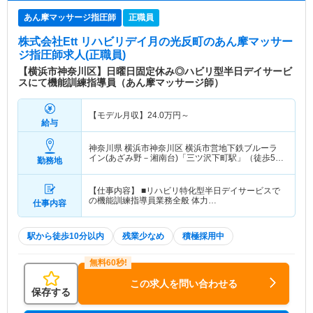
あん摩マッサージ指圧師
正職員
株式会社Ett リハビリデイ月の光反町
のあん摩マッサー
ジ指圧師求人(正職員)
【横浜市神奈川区】日曜日固定休み◎ハビリ型半日デイサービ
スにて機能訓練指導員（あん摩マッサージ師）
【モデル月収】
24.0
万円～
給与
神奈川県 横浜市神奈川区
横浜市営地下鉄ブルーラ
イン(あざみ野－湘南台)「三ツ沢下町駅」（徒歩5
勤務地
分）東急東横線「反町駅」（徒歩8分）
【仕事内容】 ■リハビリ特化型半日デイサービスで
の機能訓練指導員業務全般 体力…
仕事内容
駅から徒歩10分以内
残業少なめ
積極採用中
この求人を問い合わせる
保存する