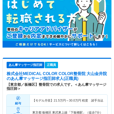
あん摩マッサージ指圧師
正職員
株式会社MEDICAL COLOR COLOR整骨院 大山金井院
のあん摩マッサージ指圧師求人(正職員)
【東京都／板橋区】整骨院での求人です。＜あん摩マッサージ
指圧師＞
【モデル月収】
21.5
万円～
30.0
万円
程度 諸手当込
給与
東京都 板橋区
東武東上線「下板橋駅」（徒歩7分）