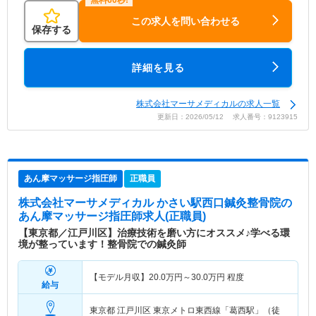
この求人を問い合わせる
保存する
詳細を見る
株式会社マーサメディカルの求人一覧
更新日：2026/05/12 求人番号：9123915
あん摩マッサージ指圧師
正職員
株式会社マーサメディカル かさい駅西口鍼灸整骨院
の
あん摩マッサージ指圧師求人(正職員)
【東京都／江戸川区】治療技術を磨い方にオススメ♪学べる環
境が整っています！整骨院での鍼灸師
【モデル月収】
20.0
万円～
30.0
万円
程度
給与
東京都 江戸川区
東京メトロ東西線「葛西駅」（徒