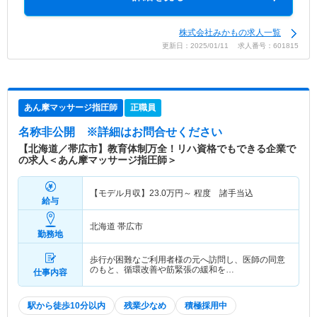
株式会社みかもの求人一覧
更新日：2025/01/11 求人番号：601815
あん摩マッサージ指圧師
正職員
名称非公開
※詳細はお問合せください
【北海道／帯広市】教育体制万全！リハ資格でもできる企業で
の求人＜あん摩マッサージ指圧師＞
【モデル月収】
23.0
万円～
程度 諸手当込
給与
北海道 帯広市
勤務地
歩行が困難なご利用者様の元へ訪問し、医師の同意
のもと、循環改善や筋緊張の緩和を…
仕事内容
駅から徒歩10分以内
残業少なめ
積極採用中