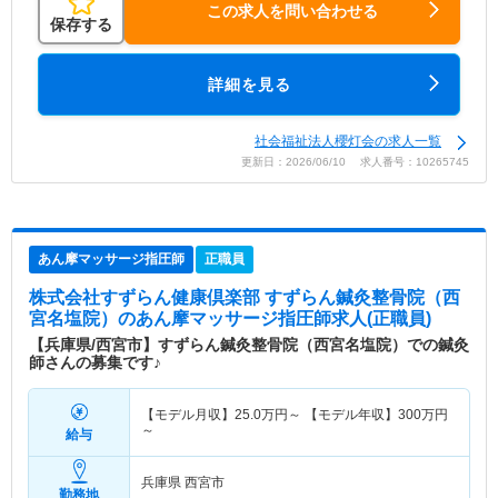
この求人を問い合わせる
保存する
詳細を見る
社会福祉法人櫻灯会の求人一覧
更新日：2026/06/10 求人番号：10265745
あん摩マッサージ指圧師
正職員
株式会社すずらん健康倶楽部 すずらん鍼灸整骨院（西
宮名塩院）
のあん摩マッサージ指圧師求人(正職員)
【兵庫県/西宮市】すずらん鍼灸整骨院（西宮名塩院）での鍼灸
師さんの募集です♪
【モデル月収】
25.0
万円～
【モデル年収】
300
万円
～
給与
兵庫県 西宮市
勤務地