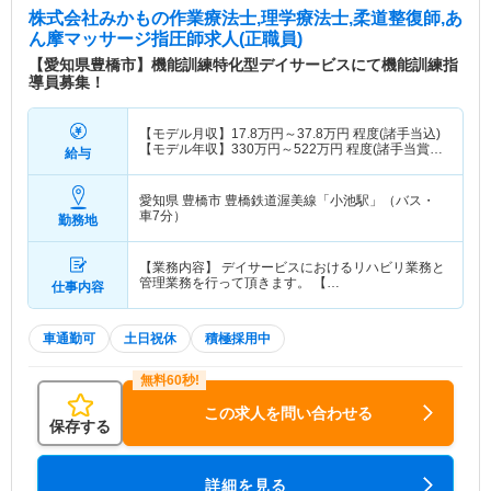
株式会社みかも
の作業療法士,理学療法士,柔道整復師,あ
ん摩マッサージ指圧師求人(正職員)
【愛知県豊橋市】機能訓練特化型デイサービスにて機能訓練指
導員募集！
【モデル月収】
17.8
万円～
37.8
万円
程度(諸手当込)
【モデル年収】
330
万円～
522
万円
程度(諸手当賞与
給与
込)
愛知県 豊橋市
豊橋鉄道渥美線「小池駅」（バス・
車7分）
勤務地
【業務内容】 デイサービスにおけるリハビリ業務と
管理業務を行って頂きます。 【…
仕事内容
車通勤可
土日祝休
積極採用中
この求人を問い合わせる
保存する
詳細を見る