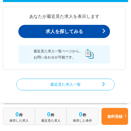
あなたが最近見た求人を表示します
求人を探してみる
最近見た求人一覧ページから、
お問い合わせが可能です。
最近見た求人一覧
あん摩マッサージ指圧師の求人を絞り込む
0
0
0
件
件
件
無料登録
都道府県からあん摩マッサージ指圧師の求人を探す
保存した求人
最近見た求人
保存した条件
北海道
青森県
岩手県