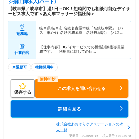
ジ指圧師求人(パート)
【岐阜県／岐阜市】週1日～OK！短時間でも相談可能なデイサ
ービス求人です＜あん摩マッサージ指圧師＞
岐阜県 岐阜市
名鉄名古屋本線「名鉄岐阜駅」（バ
ス・車7分）名鉄各務原線「名鉄岐阜駅」（バス・
勤務地
車7分）
【仕事内容】 ■デイサービスでの機能訓練指導員業
務です。 利用者に対しての個…
仕事内容
車通勤可
積極採用中
この求人を問い合わせる
保存する
詳細を見る
株式会社あおぞらケアステーションの求
人一覧
更新日：2026/06/15 求人番号：9823070