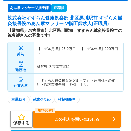
あん摩マッサージ指圧師
正職員
株式会社すずらん健康倶楽部 北区黒川駅前 すずらん鍼
灸接骨院
のあん摩マッサージ指圧師求人(正職員)
【愛知県／名古屋市】北区黒川駅前 すずらん鍼灸接骨院での
鍼灸師さんの募集です♪
【モデル月収】
25.0
万円～
【モデル年収】
300
万円
～
給与
愛知県 名古屋市北区
勤務地
「すずらん鍼灸接骨院グループ」 ・患者様への施
術・院内業務全般 ・外傷、トリ…
仕事内容
車通勤可
残業少なめ
積極採用中
この求人を問い合わせる
保存する