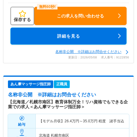
この求人を問い合わせる
保存する
詳細を見る
名称非公開 ※詳細はお問合せください
更新日：2026/05/08 求人番号：9122856
あん摩マッサージ指圧師
正職員
名称非公開
※詳細はお問合せください
【北海道／札幌市南区】教育体制万全！リハ資格でもできる企
業での求人＜あん摩マッサージ指圧師＞
【モデル月収】
26.4
万円～
35.0
万円
程度 諸手当込
給与
北海道 札幌市南区