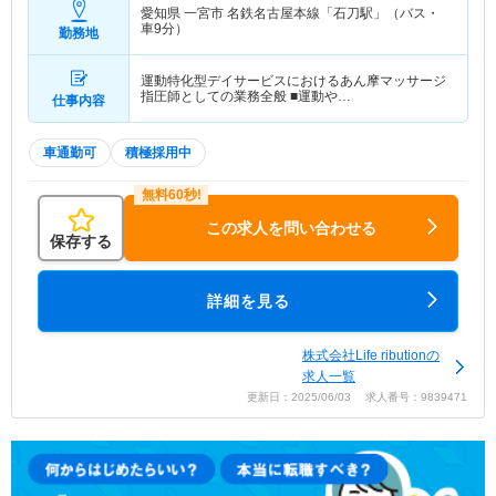
愛知県 一宮市
名鉄名古屋本線「石刀駅」（バス・
車9分）
勤務地
運動特化型デイサービスにおけるあん摩マッサージ
指圧師としての業務全般 ■運動や…
仕事内容
車通勤可
積極採用中
この求人を問い合わせる
保存する
詳細を見る
株式会社Life ributionの
求人一覧
更新日：2025/06/03 求人番号：9839471