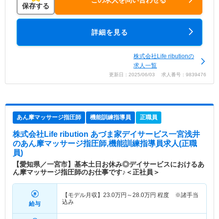
保存する
詳細を見る
株式会社Life ributionの
求人一覧
更新日：2025/06/03 求人番号：9839476
あん摩マッサージ指圧師
機能訓練指導員
正職員
株式会社Life ribution あづま家デイサービス一宮浅井
のあん摩マッサージ指圧師,機能訓練指導員求人(正職
員)
【愛知県／一宮市】基本土日お休み◎デイサービスにおけるあ
ん摩マッサージ指圧師のお仕事です♪＜正社員＞
【モデル月収】
23.0
万円～
28.0
万円
程度 ※諸手当
込み
給与