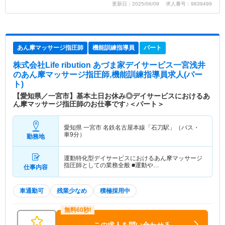
更新日：2025/06/09 求人番号：9839499
あん摩マッサージ指圧師
機能訓練指導員
パート
株式会社Life ribution あづま家デイサービス一宮浅井
のあん摩マッサージ指圧師,機能訓練指導員求人(パー
ト)
【愛知県／一宮市】基本土日お休み◎デイサービスにおけるあ
ん摩マッサージ指圧師のお仕事です♪＜パート＞
愛知県 一宮市
名鉄名古屋本線「石刀駅」（バス・
車9分）
勤務地
運動特化型デイサービスにおけるあん摩マッサージ
指圧師としての業務全般 ■運動や…
仕事内容
車通勤可
残業少なめ
積極採用中
この求人を問い合わせる