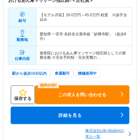
おけるあん摩マッサージ指圧師♪＜正社員＞
【モデル月収】
26.0
万円～
45.0
万円
程度 ※諸手当
込み
給与
愛知県 一宮市
名鉄名古屋本線「妙興寺駅」（徒歩8
分）
勤務地
接骨院におけるあん摩マッサージ指圧師としての業
務全般 ※完全予約制・完全実費の…
仕事内容
駅から徒歩10分以内
車通勤可
積極採用中
この求人を問い合わせる
保存する
詳細を見る
株式会社Life ributionの
求人一覧