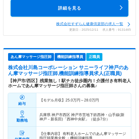
詳細を見る
株式会社すずらん健康倶楽部の求人一覧
更新日：2025/12/11 求人番号：9131465
あん摩マッサージ指圧師
機能訓練指導員
正職員
株式会社川島コーポレーション サニーライフ神戸
のあ
ん摩マッサージ指圧師,機能訓練指導員求人(正職員)
【神戸市/西区】残業無し！駅チカ徒歩圏内！介護付き有料老人
ホームであん摩マッサージ指圧師さんの募集♪
【モデル月収】
25.0
万円～
28.0
万円
給与
兵庫県 神戸市西区
神戸市営地下鉄西神・山手線(新
神戸－新長田)「西神中央駅」（徒歩7分）
勤務地
【仕事内容】 有料老人ホームでのあん摩マッサージ
指圧師業務全般 ・機能訓練指導…