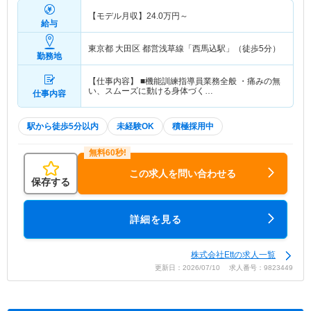
【モデル月収】
24.0
万円～
給与
東京都 大田区
都営浅草線「西馬込駅」（徒歩5分）
勤務地
【仕事内容】 ■機能訓練指導員業務全般 ・痛みの無
い、スムーズに動ける身体づく…
仕事内容
駅から徒歩5分以内
未経験OK
積極採用中
この求人を問い合わせる
保存する
詳細を見る
株式会社Ettの求人一覧
更新日：2026/07/10 求人番号：9823449