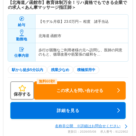
【北海道／函館市】教育体制万全！リハ資格でもできる企業で
の求人＜あん摩マッサージ指圧師＞
【モデル月収】
23.0
万円～
程度 諸手当込
給与
北海道 函館市
勤務地
歩行が困難なご利用者様の元へ訪問し、医師の同意
のもと、循環改善や筋緊張の緩和を…
仕事内容
駅から徒歩5分以内
残業少なめ
積極採用中
この求人を問い合わせる
保存する
詳細を見る
名称非公開 ※詳細はお問合せください
更新日：2026/05/08 求人番号：9122902