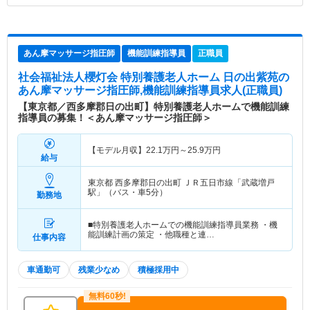
あん摩マッサージ指圧師
機能訓練指導員
正職員
社会福祉法人櫻灯会 特別養護老人ホーム 日の出紫苑
の
あん摩マッサージ指圧師,機能訓練指導員求人(正職員)
【東京都／西多摩郡日の出町】特別養護老人ホームで機能訓練
指導員の募集！＜あん摩マッサージ指圧師＞
【モデル月収】
22.1
万円～
25.9
万円
給与
東京都 西多摩郡日の出町
ＪＲ五日市線「武蔵増戸
駅」（バス・車5分）
勤務地
■特別養護老人ホームでの機能訓練指導員業務 ・機
能訓練計画の策定 ・他職種と連…
仕事内容
車通勤可
残業少なめ
積極採用中