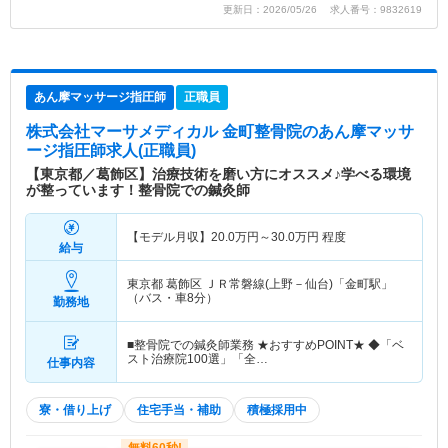
更新日：2026/05/26 求人番号：9832619
あん摩マッサージ指圧師
正職員
株式会社マーサメディカル 金町整骨院
のあん摩マッサ
ージ指圧師求人(正職員)
【東京都／葛飾区】治療技術を磨い方にオススメ♪学べる環境
が整っています！整骨院での鍼灸師
【モデル月収】
20.0
万円～
30.0
万円
程度
給与
東京都 葛飾区
ＪＲ常磐線(上野－仙台)「金町駅」
（バス・車8分）
勤務地
■整骨院での鍼灸師業務 ★おすすめPOINT★ ◆「ベ
スト治療院100選」「全…
仕事内容
寮・借り上げ
住宅手当・補助
積極採用中