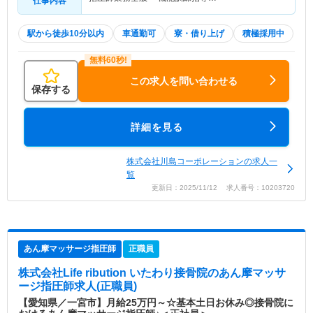
仕事内容
駅から徒歩10分以内
車通勤可
寮・借り上げ
積極採用中
この求人を問い合わせる
保存する
詳細を見る
株式会社川島コーポレーションの求人一
覧
更新日：2025/11/12 求人番号：10203720
あん摩マッサージ指圧師
正職員
株式会社Life ribution いたわり接骨院
のあん摩マッサ
ージ指圧師求人(正職員)
【愛知県／一宮市】月給25万円～☆基本土日お休み◎接骨院に