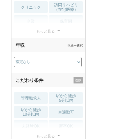
訪問リハビリ
クリニック
（在宅医療）
企業
保育園
もっと見る
小児リハビリ
整骨院
年収
※単一選択
接骨院
訪問マッサージ
薬局・
その他
ドラッグストア
こだわり条件
駅から徒歩
管理職求人
5分以内
駅から徒歩
車通勤可
10分以内
未経験OK
新卒OK
もっと見る