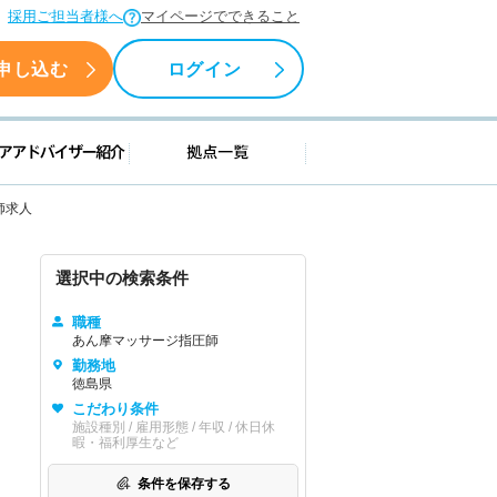
採用ご担当者様へ
マイページでできること
申し込む
ログイン
援情報
キャリアアドバイザー紹介
拠点一覧
師求人
選択中の検索条件
職種
あん摩マッサージ指圧師
勤務地
徳島県
こだわり条件
施設種別 / 雇用形態 / 年収 / 休日休
暇・福利厚生など
条件を保存する