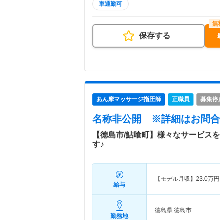
車通勤可
保存する
あん摩マッサージ指圧師
正職員
募集停
名称非公開
※詳細はお問合
【徳島市/鮎喰町】様々なサービス
す♪
【モデル月収】
23.0
万円
給与
徳島県 徳島市
勤務地