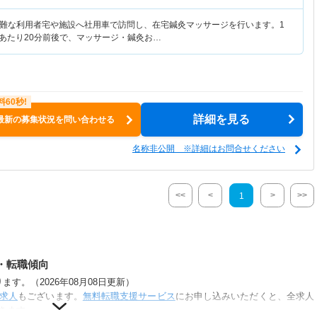
難な利用者宅や施設へ社用車で訪問し、在宅鍼灸マッサージを行います。1
人あたり20分前後で、マッサージ・鍼灸お…
詳細を見る
最新の募集状況を問い合わせる
名称非公開 ※詳細はお問合せください
<<
<
>
>>
1
・転職傾向
す。（2026年08月08日更新）
求人
もございます。
無料転職支援サービス
にお申し込みいただくと、全求人
きます。