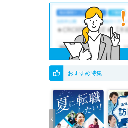
徳島県のあん摩マッサージ指圧師求人では以下
・
正社員(正職員)
・
非常勤・パート
・
訪問
他の条件でも人気の求人がございますので、「
全国のあん摩マッサージ指圧師求人
から検索い
無料転職支援サービス
にお申し込みいただくと
ご希望条件がまだ定まっていない方は
人気の希
転職支援の他、情報収集や募集状況の確認も、
おすすめ特集