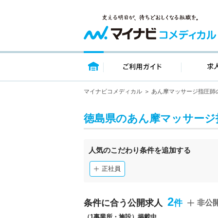
トップページ
ご利用ガイ
マイナビコメディカル
あん摩マッサージ指圧師
徳島県のあん摩マッサージ
人気のこだわり条件を追加する
正社員
2
条件に合う公開求人
非公
（1事業所・施設）掲載中