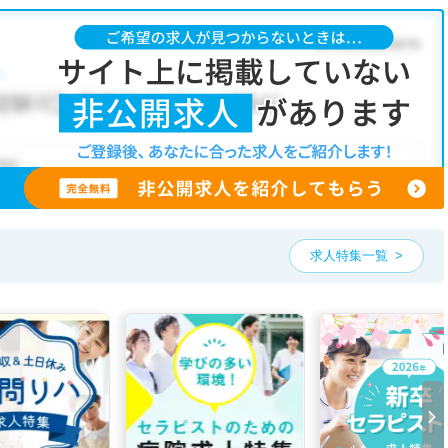
のような条件が人気です。
リハビリ(在宅医療)
・
整骨院
・
接骨院
・
訪問マッサージ
・
その他
こだわり条件」から検索いただくか、お気軽にお問い合わせください。
ただくことも可能です。
、ご希望条件をヒアリングした上で求人をご提案いたします。
望条件をピックアップした求人特集
をぜひご活用ください。
お気軽にご相談ください。
求人特集一覧