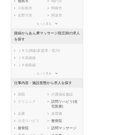
徳島市
鳴門市
静岡県
愛知県
三重県
小松島市
阿南市
滋賀県
京都府
大阪府
吉野川市
阿波市
兵庫県
奈良県
和歌山県
美馬市
三好市
鳥取県
島根県
岡山県
もっと見る
勝浦郡勝浦町
勝浦郡上勝町
広島県
山口県
徳島県
路線からあん摩マッサージ指圧師の求人
名東郡佐那河内
名西郡石井町
香川県
愛媛県
高知県
を探す
村
福岡県
佐賀県
長崎県
名西郡神山町
那賀郡那賀町
ＪＲ土讃線(多度津－窪川)
熊本県
大分県
宮崎県
海部郡牟岐町
海部郡美波町
ＪＲ高徳線
鹿児島県
沖縄県
海部郡海陽町
板野郡松茂町
ＪＲ徳島線
板野郡北島町
板野郡藍住町
ＪＲ牟岐線
もっと見る
板野郡板野町
板野郡上板町
ＪＲ鳴門線
仕事内容・施設形態から求人を探す
美馬郡つるぎ町
三好郡東みよし
阿佐海岸鉄道
町
病院
介護福祉施設
クリニック
訪問リハビリ(在
宅医療)
企業
保育園
小児リハビリ
整骨院
接骨院
訪問マッサージ