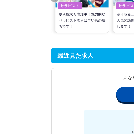
セラピスト
セラピスト
セラピス
転職で高収入を狙う！計画的
夏入職求人増加中！魅力的な
高年収＆
な活動でPTの好条件求人を
セラピスト求人は早いもの勝
人気の訪
見つけるには？
ちです！
します！
最近見た求人
あな