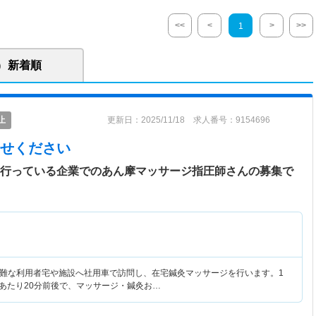
<<
<
>
>>
1
新着順
止
更新日：2025/11/18 求人番号：9154696
せください
を行っている企業でのあん摩マッサージ指圧師さんの募集で
難な利用者宅や施設へ社用車で訪問し、在宅鍼灸マッサージを行います。1
人あたり20分前後で、マッサージ・鍼灸お…