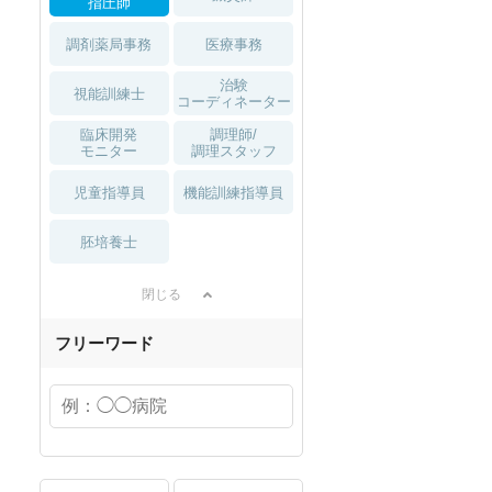
指圧師
調剤薬局事務
医療事務
治験
視能訓練士
コーディネーター
臨床開発
調理師/
モニター
調理スタッフ
児童指導員
機能訓練指導員
胚培養士
閉じる
フリーワード