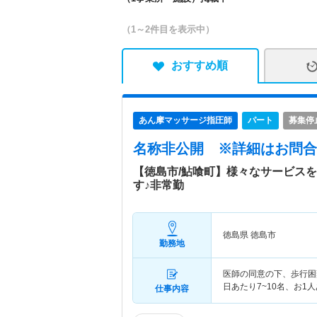
（1～2件目を表示中）
おすすめ順
あん摩マッサージ指圧師
パート
募集停
名称非公開
※詳細はお問合
【徳島市/鮎喰町】様々なサービス
す♪非常勤
徳島県 徳島市
勤務地
医師の同意の下、歩行困
日あたり7~10名、お1
仕事内容