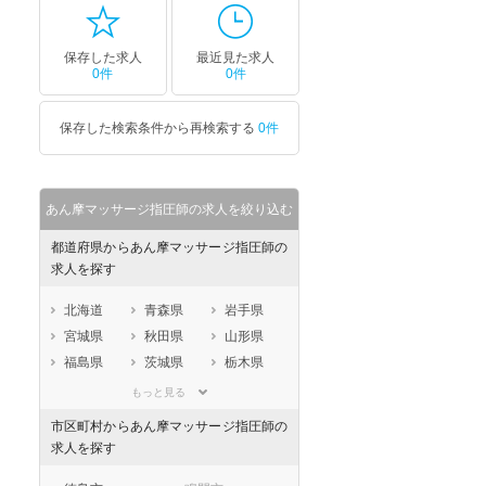
セラピスト
セラピスト
ートダ
世の中の需要の高まりととも
ワークライフバランス重視派
保存した求人
最近見た求人
0件
0件
スト向け
に増加傾向の「介護施設」求
の方へ！なぜ120日が基準？
人をご紹介！
数え方も解説
保存した検索条件から再検索する
0件
あん摩マッサージ指圧師の求人を絞り込む
都道府県からあん摩マッサージ指圧師の
求人を探す
北海道
青森県
岩手県
宮城県
秋田県
山形県
福島県
茨城県
栃木県
群馬県
埼玉県
千葉県
もっと見る
東京都
神奈川県
新潟県
市区町村からあん摩マッサージ指圧師の
山梨県
長野県
富山県
求人を探す
石川県
福井県
岐阜県