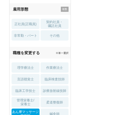
残業少なめ
寮・借り上げ
雇用形態
託児所・
住宅手当・補助
育児補助
契約社員・
正社員(正職員)
土日祝休
無資格 OK
嘱託社員
非常勤・パート
積極採用中
WEB面接OK
その他
2027年4月入職可
夏～秋入職可
職種を変更する
※単一選択
1月入職可
理学療法士
作業療法士
言語聴覚士
臨床検査技師
臨床工学技士
診療放射線技師
管理栄養士/
柔道整復師
栄養士
あん摩マッサージ
鍼灸師