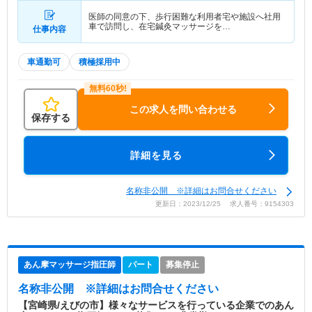
医師の同意の下、歩行困難な利用者宅や施設へ社用
車で訪問し、在宅鍼灸マッサージを…
仕事内容
車通勤可
積極採用中
この求人を問い合わせる
保存する
詳細を見る
名称非公開 ※詳細はお問合せください
更新日：2023/12/25 求人番号：9154303
あん摩マッサージ指圧師
パート
募集停止
名称非公開
※詳細はお問合せください
【宮崎県/えびの市】様々なサービスを行っている企業でのあん