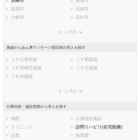
静岡県
宮崎市
愛知県
都城市
三重県
滋賀県
延岡市
京都府
日南市
大阪府
兵庫県
小林市
奈良県
日向市
和歌山県
鳥取県
串間市
島根県
西都市
岡山県
もっと見る
広島県
えびの市
山口県
北諸県郡三股町
徳島県
香川県
西諸県郡高原町
愛媛県
東諸県郡国富町
高知県
路線からあん摩マッサージ指圧師の求人を探す
福岡県
東諸県郡綾町
佐賀県
児湯郡高鍋町
長崎県
熊本県
児湯郡新富町
ＪＲ日豊本線
大分県
児湯郡西米良村
ＪＲ肥薩線
宮崎県
鹿児島県
児湯郡木城町
ＪＲ宮崎空港線
沖縄県
児湯郡川南町
ＪＲ日南線
児湯郡都農町
ＪＲ吉都線
東臼杵郡門川町
東臼杵郡諸塚村
東臼杵郡椎葉村
もっと見る
東臼杵郡美郷町
西臼杵郡高千穂町
西臼杵郡日之影町
西臼杵郡五ヶ瀬町
仕事内容・施設形態から求人を探す
病院
介護福祉施設
クリニック
訪問リハビリ(在宅医療)
企業
保育園