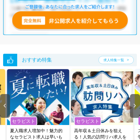
他の条件でも人気の求人がございますので、「こだわり条件」から検索
いただくか、お気軽にお問い合わせください。
全国のあん摩マッサージ指圧師求人
から検索いただくことも可能です。
無料転職支援サービス
にお申し込みいただくと、ご希望条件をヒアリン
グした上で求人をご提案いたします。
ご希望条件がまだ定まっていない方は
人気の希望条件をピックアップし
た求人特集
をぜひご活用ください。
転職支援の他、情報収集や募集状況の確認も、お気軽にご相談くださ
おすすめ特集
求人特集一覧
い。
セラピスト
セラピスト
夏入職求人増加中！魅力的
高年収＆土日休みを狙え
なセラピスト求人は早いも
る！人気の訪問リハ求人を