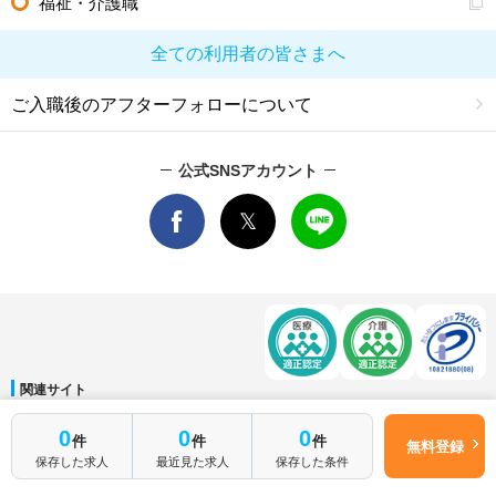
福祉・介護職
全ての利用者の皆さまへ
ご入職後のアフターフォローについて
公式SNSアカウント
関連サイト
マイナビDOCTOR
│
マイナビ看護師
│
マイナビ薬剤師
│
マイナビ保育士
0
0
0
件
件
件
運営会社
無料登録
保存した求人
最近見た求人
保存した条件
会社概要
│
ご利用規約
│
個人情報保護方針
│
サイトマップ
│
お問い合わせ
Copyright © Mynavi Corporation