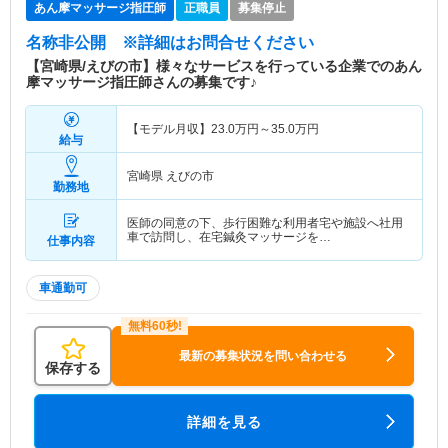
あん摩マッサージ指圧師
正職員
募集停止
名称非公開
※詳細はお問合せください
【宮崎県/えびの市】様々なサービスを行っている企業でのあん
摩マッサージ指圧師さんの募集です♪
【モデル月収】
23.0
万円～
35.0
万円
給与
宮崎県 えびの市
勤務地
医師の同意の下、歩行困難な利用者宅や施設へ社用
車で訪問し、在宅鍼灸マッサージを…
仕事内容
車通勤可
最新の募集状況を問い合わせる
保存する
詳細を見る