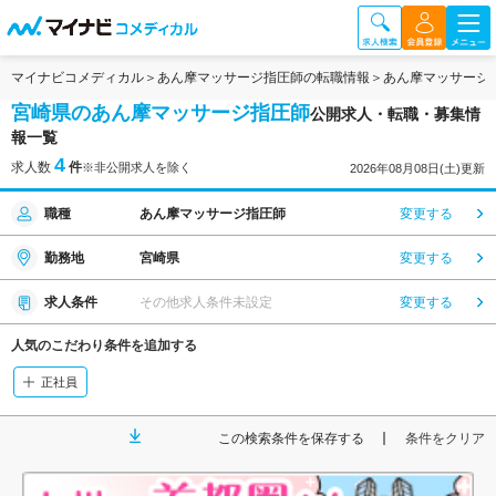
マイナビコメディカル
あん摩マッサージ指圧師の転職情報
あん摩マッサージ
宮崎県のあん摩マッサージ指圧師
公開求人・転職・募集情
報一覧
4
求人数
件
※非公開求人を除く
2026年08月08日(土)更新
職種
あん摩マッサージ指圧師
変更する
勤務地
宮崎県
変更する
求人条件
その他求人条件未設定
変更する
人気のこだわり条件を追加する
正社員
この検索条件を保存する
条件をクリア