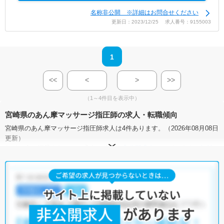
名称非公開 ※詳細はお問合せください
更新日：2023/12/25 求人番号：9155003
1
<<
<
>
>>
（1～4件目を表示中）
宮崎県のあん摩マッサージ指圧師の求人・転職傾向
宮崎県のあん摩マッサージ指圧師求人は4件あります。（2026年08月08日
更新）
サイト上に掲載されている求人の他に、
非公開求人
もございます。
無料
転職支援サービス
にお申し込みいただくと、全求人からご希望条件に合
う求人を提案させていただきます。
宮崎県のあん摩マッサージ指圧師求人では以下のような条件が人気で
す。
・
積極採用中
・
正社員(正職員)
・
非常勤・パート
・
訪問リハビリ
(在宅医療)
・
整骨院
・
接骨院
・
訪問マッサージ
・
その他