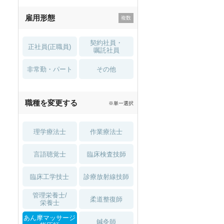
残業少なめ
寮・借り上げ
雇用形態
託児所・
住宅手当・補助
育児補助
契約社員・
正社員(正職員)
土日祝休
無資格 OK
嘱託社員
非常勤・パート
積極採用中
WEB面接OK
その他
2027年4月入職可
夏～秋入職可
職種を変更する
※単一選択
1月入職可
理学療法士
作業療法士
言語聴覚士
臨床検査技師
臨床工学技士
診療放射線技師
管理栄養士/
柔道整復師
栄養士
あん摩マッサージ
鍼灸師