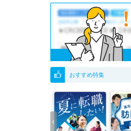
石川県のあん摩マッサージ指圧師求人では以下
・
積極採用中
・
正社員(正職員)
・
非常勤
ジ
・
その他
他の条件でも人気の求人がございますので、「
全国のあん摩マッサージ指圧師求人
から検索い
無料転職支援サービス
にお申し込みいただくと
ご希望条件がまだ定まっていない方は
人気の希
転職支援の他、情報収集や募集状況の確認も、
おすすめ特集