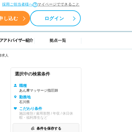
採用ご担当者様へ
マイページでできること
申し込む
ログイン
援情報
キャリアアドバイザー紹介
拠点一覧
師求人
選択中の検索条件
職種
あん摩マッサージ指圧師
勤務地
石川県
こだわり条件
施設種別 / 雇用形態 / 年収 / 休日休
暇・福利厚生など
条件を保存する