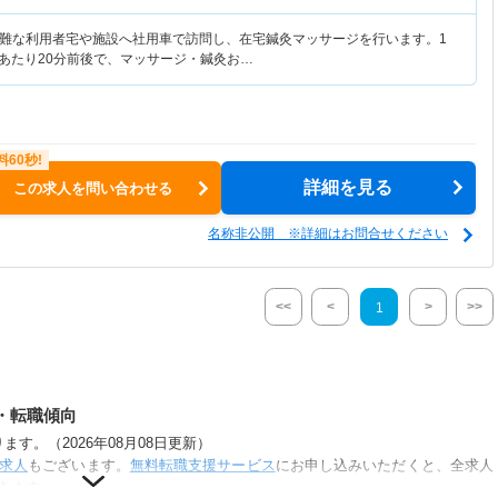
難な利用者宅や施設へ社用車で訪問し、在宅鍼灸マッサージを行います。1
人あたり20分前後で、マッサージ・鍼灸お…
詳細を見る
この求人を問い合わせる
名称非公開 ※詳細はお問合せください
<<
<
>
>>
1
・転職傾向
す。（2026年08月08日更新）
求人
もございます。
無料転職支援サービス
にお申し込みいただくと、全求人
きます。