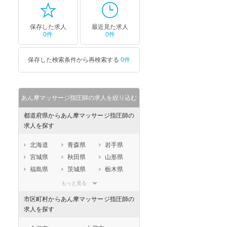
セラピスト
セラピスト
ートダ
世の中の需要の高まりととも
ワークライフバランス重視派
保存した求人
最近見た求人
0件
0件
スト向け
に増加傾向の「介護施設」求
の方へ！なぜ120日が基準？
人をご紹介！
数え方も解説
保存した検索条件から再検索する
0件
あん摩マッサージ指圧師の求人を絞り込む
都道府県からあん摩マッサージ指圧師の
求人を探す
北海道
青森県
岩手県
宮城県
秋田県
山形県
福島県
茨城県
栃木県
群馬県
埼玉県
千葉県
もっと見る
東京都
神奈川県
新潟県
市区町村からあん摩マッサージ指圧師の
山梨県
長野県
富山県
求人を探す
石川県
福井県
岐阜県