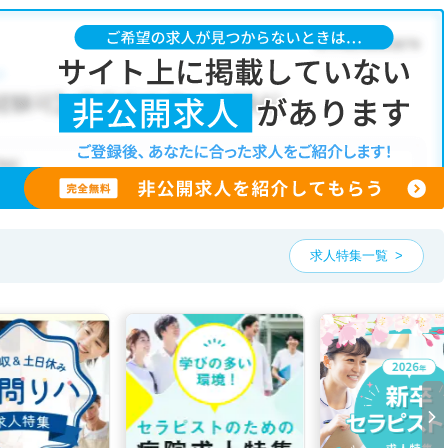
のような条件が人気です。
・パート
・
訪問リハビリ(在宅医療)
・
整骨院
・
接骨院
・
訪問マッサー
こだわり条件」から検索いただくか、お気軽にお問い合わせください。
ただくことも可能です。
、ご希望条件をヒアリングした上で求人をご提案いたします。
望条件をピックアップした求人特集
をぜひご活用ください。
お気軽にご相談ください。
求人特集一覧