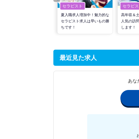
セラピスト
セラピスト
セラピス
転職で高収入を狙う！計画的
夏入職求人増加中！魅力的な
高年収＆
な活動でPTの好条件求人を
セラピスト求人は早いもの勝
人気の訪
見つけるには？
ちです！
します！
最近見た求人
あな