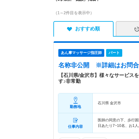
（1～2件目を表示中）
おすすめ順
あん摩マッサージ指圧師
パート
名称非公開
※詳細はお問合
【石川県/金沢市】様々なサービス
す♪非常勤
石川県 金沢市
勤務地
医師の同意の下、歩行困
日あたり7~10名、お1
仕事内容