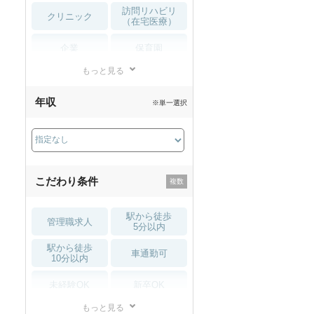
訪問リハビリ
クリニック
（在宅医療）
企業
保育園
もっと見る
小児リハビリ
整骨院
年収
※単一選択
接骨院
訪問マッサージ
薬局・
その他
ドラッグストア
こだわり条件
駅から徒歩
管理職求人
5分以内
駅から徒歩
車通勤可
10分以内
未経験OK
新卒OK
もっと見る