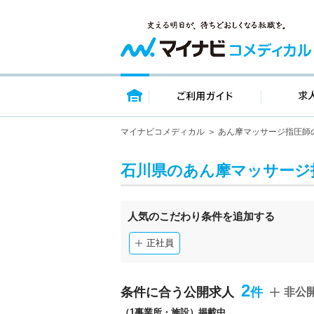
トップページ
ご利用ガイ
マイナビコメディカル
あん摩マッサージ指圧師
石川県のあん摩マッサージ
人気のこだわり条件を追加する
正社員
2
条件に合う公開求人
非公
（1事業所・施設）掲載中