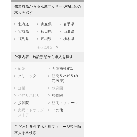
都道府県からあん摩マッサージ指圧師の
求人を探す
北海道
青森県
岩手県
宮城県
秋田県
山形県
福島県
茨城県
栃木県
群馬県
埼玉県
千葉県
もっと見る
東京都
神奈川県
新潟県
仕事内容・施設形態から求人を探す
山梨県
長野県
富山県
石川県
福井県
岐阜県
病院
介護福祉施設
静岡県
愛知県
三重県
クリニック
訪問リハビリ(在
宅医療)
滋賀県
京都府
大阪府
企業
保育園
兵庫県
奈良県
和歌山県
小児リハビリ
整骨院
鳥取県
島根県
岡山県
接骨院
訪問マッサージ
広島県
山口県
徳島県
薬局・ドラッグ
その他
香川県
愛媛県
高知県
ストア
福岡県
佐賀県
長崎県
こだわり条件であん摩マッサージ指圧師
熊本県
大分県
宮崎県
求人を再検索
鹿児島県
沖縄県