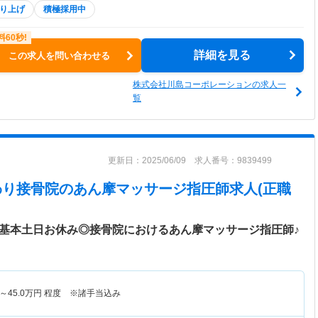
り上げ
積極採用中
詳細を見る
この求人を問い合わせる
株式会社川島コーポレーションの求人一
覧
更新日：2025/06/09 求人番号：9839499
いたわり接骨院
のあん摩マッサージ指圧師求人(正職
☆基本土日お休み◎接骨院におけるあん摩マッサージ指圧師♪
～
45.0
万円
程度 ※諸手当込み