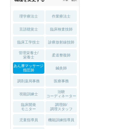
理学療法士
作業療法士
言語聴覚士
臨床検査技師
臨床工学技士
診療放射線技師
管理栄養士/
柔道整復師
栄養士
あん摩マッサージ
鍼灸師
指圧師
調剤薬局事務
医療事務
治験
視能訓練士
コーディネーター
臨床開発
調理師/
モニター
調理スタッフ
児童指導員
機能訓練指導員