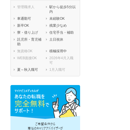
管理職求人
駅から徒歩5分以
内
車通勤可
未経験OK
新卒OK
残業少なめ
寮・借り上げ
住宅手当・補助
託児所・育児補
土日祝休
助
無資格OK
積極採用中
WEB面接OK
2026年4月入職
可
夏～秋入職可
1月入職可