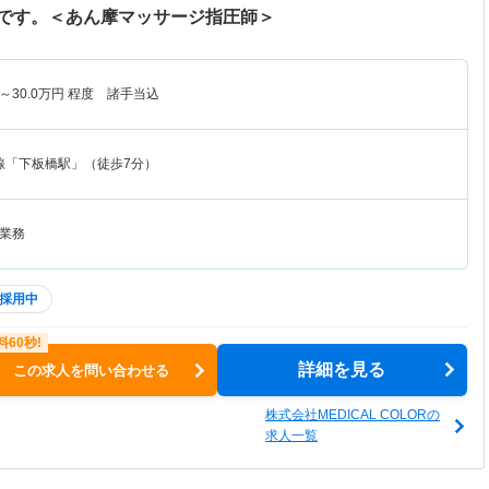
です。＜あん摩マッサージ指圧師＞
～
30.0
万円
程度 諸手当込
線「下板橋駅」（徒歩7分）
業務
採用中
詳細を見る
この求人を問い合わせる
株式会社MEDICAL COLORの
求人一覧