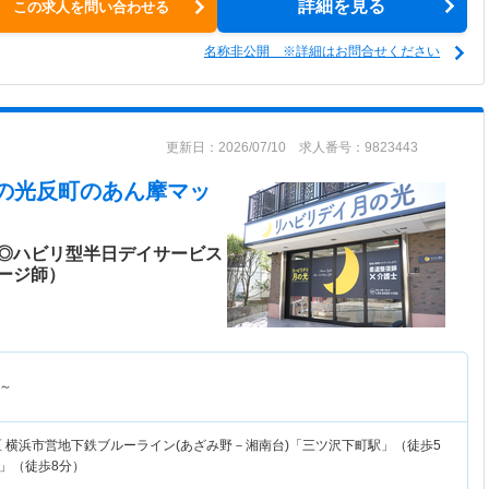
詳細を見る
この求人を問い合わせる
名称非公開 ※詳細はお問合せください
更新日：2026/07/10 求人番号：9823443
月の光反町
のあん摩マッ
◎ハビリ型半日デイサービス
ージ師）
～
区
横浜市営地下鉄ブルーライン(あざみ野－湘南台)「三ツ沢下町駅」（徒歩5
」（徒歩8分）