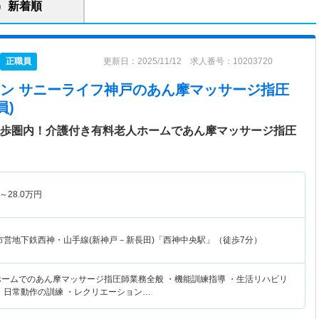
新着順
正職員
更新日：2025/11/12 求人番号：10203720
ン サニーライフ神戸
のあん摩マッサージ指圧
員)
徒歩圏内！介護付き有料老人ホームであん摩マッサージ指圧
～
28.0
万円
市営地下鉄西神・山手線(新神戸－新長田)「西神中央駅」（徒歩7分）
ホームでのあん摩マッサージ指圧師業務全般 ・機能訓練指導 ・生活リハビリ
 ・日常動作の訓練 ・レクリエーション…