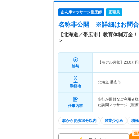
あん摩マッサージ指圧師
正職員
名称非公開
※詳細はお問合
【北海道／帯広市】教育体制万全！
＞
【モデル月収】
23.0
万円
給与
北海道 帯広市
勤務地
歩行が困難なご利用者様
た訪問マッサージ（医療
仕事内容
駅から徒歩10分以内
残業少なめ
積極