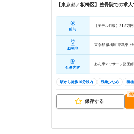
【東京都／板橋区】整骨院での求人
【モデル月収】
21.5
万円
給与
東京都 板橋区
東武東上
勤務地
あん摩マッサージ指圧師
仕事内容
駅から徒歩10分以内
残業少なめ
積極
保存する