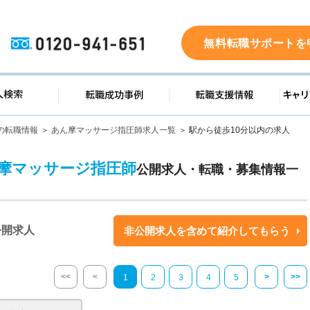
0120-941-651
無料転職サポートを
ド
求人検索
転職成功事例
転職支
の転職情報
あん摩マッサージ指圧師求人一覧
駅から徒歩10分以内の求人
ん摩マッサージ指圧師
公開求人・転職・募集情報一
公開求人
非公開求人を含めて紹介してもらう
<<
<
>
>>
1
2
3
4
5