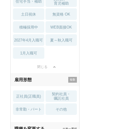
住宅手当・補助
育児補助
土日祝休
無資格 OK
積極採用中
WEB面接OK
2027年4月入職可
夏～秋入職可
1月入職可
閉じる
雇用形態
契約社員・
正社員(正職員)
嘱託社員
非常勤・パート
その他
職種を変更する
※単一選択