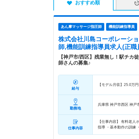
おすすめ順
あん摩マッサージ指圧師
機能訓練指導員
株式会社川島コーポレーショ
師,機能訓練指導員求人(正職
【神戸市/西区】残業無し！駅チカ
師さんの募集♪
【モデル月収】
25.0
万円
給与
兵庫県 神戸市西区
神戸
勤務地
【仕事内容】 有料老人
指導 ・基本動作の訓練
仕事内容