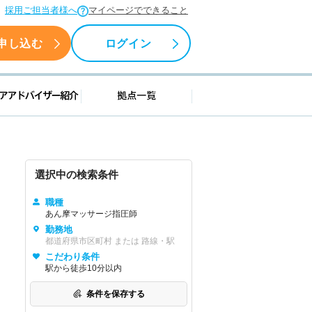
採用ご担当者様へ
マイページでできること
申し込む
ログイン
援情報
キャリアアドバイザー紹介
拠点一覧
選択中の検索条件
職種
あん摩マッサージ指圧師
勤務地
都道府県市区町村 または 路線・駅
こだわり条件
駅から徒歩10分以内
条件を保存する