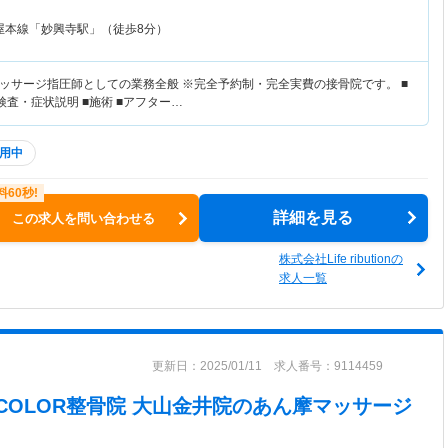
屋本線「妙興寺駅」（徒歩8分）
ッサージ指圧師としての業務全般 ※完全予約制・完全実費の接骨院です。 ■
検査・症状説明 ■施術 ■アフター…
用中
詳細を見る
この求人を問い合わせる
株式会社Life ributionの
求人一覧
更新日：2025/01/11 求人番号：9114459
R COLOR整骨院 大山金井院
のあん摩マッサージ