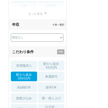
企業
保育園
もっと見る
小児リハビリ
整骨院
年収
※単一選択
接骨院
訪問マッサージ
薬局・
その他
ドラッグストア
こだわり条件
駅から徒歩
管理職求人
5分以内
駅から徒歩
車通勤可
10分以内
未経験OK
新卒OK
残業少なめ
寮・借り上げ
託児所・