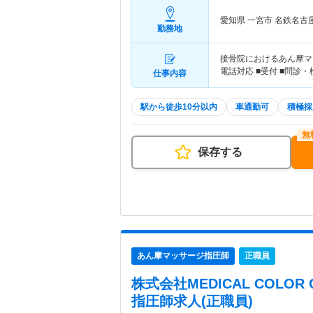
愛知県 一宮市
名鉄名古
勤務地
接骨院におけるあん摩マ
電話対応 ■受付 ■問診・
仕事内容
駅から徒歩10分以内
車通勤可
積極採
保存する
あん摩マッサージ指圧師
正職員
株式会社MEDICAL COLO
指圧師求人(正職員)