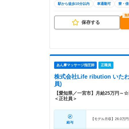
駅から徒歩10分以内
車通勤可
寮・借
保存する
あん摩マッサージ指圧師
正職員
株式会社Life ribution 
員)
【愛知県／一宮市】月給25万円～
＜正社員＞
【モデル月収】
26.0
万円
給与