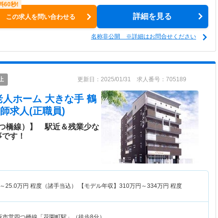
詳細を見る
この求人を問い合わせる
名称非公開 ※詳細はお問合せください
止
更新日：2025/01/31 求人番号：705189
人ホーム 大きな手 鶴
師求人(正職員)
つ橋線）】 駅近＆残業少な
事です！
～
25.0
万円
程度（諸手当込） 【モデル年収】
310
万円～
334
万円
程度
阪市営四つ橋線「花園町駅」（徒歩8分）