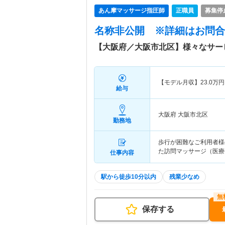
あん摩マッサージ指圧師
正職員
募集停
名称非公開
※詳細はお問合
【大阪府／大阪市北区】様々なサー
【モデル月収】
23.0
万円
給与
大阪府 大阪市北区
勤務地
歩行が困難なご利用者様
た訪問マッサージ（医療
仕事内容
駅から徒歩10分以内
残業少なめ
保存する