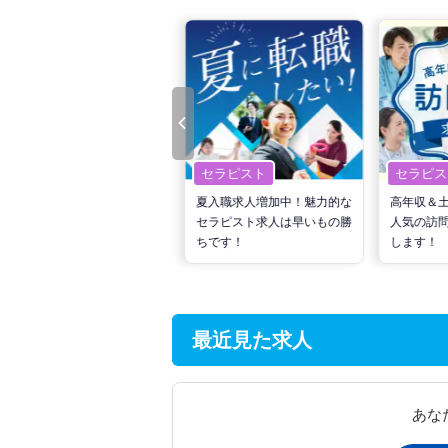
セラピスト
セラピスト
セラピス
転職で高収入を狙う！計画的
夏入職求人増加中！魅力的な
高年収＆
な活動でPTの好条件求人を
セラピスト求人は早いもの勝
人気の訪
見つけるには？
ちです！
します！
最近見た求人
あな