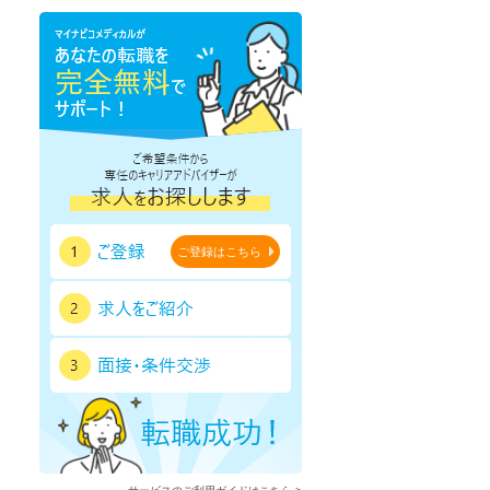
鹿児島県
沖縄県
セラピスト
セラピスト
ートダ
世の中の需要の高まりととも
ワークライフバランス重視派
スト向け
に増加傾向の「介護施設」求
の方へ！なぜ120日が基準？
ご登録はこちら
人をご紹介！
数え方も解説