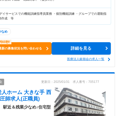
リデイサービスでの機能訓練指導員業務 ・個別機能訓練 ・グループでの運動指
類作成 等
少なめ
詳細を見る
最新の募集状況を問い合わせる
医療法人銀嶺会の求人一覧
止
更新日：2025/01/31 求人番号：705177
人ホーム 大きな手 西
圧師求人(正職員)
 駅近＆残業少なめ♪住宅型