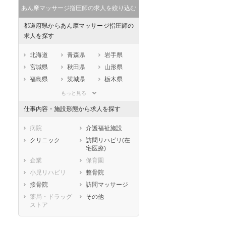
あん摩マッサージ指圧師の求人を絞り込む
都道府県からあん摩マッサージ指圧師の
求人を探す
北海道
青森県
岩手県
宮城県
秋田県
山形県
福島県
茨城県
栃木県
群馬県
埼玉県
千葉県
もっと見る
東京都
神奈川県
新潟県
仕事内容・施設形態から求人を探す
山梨県
長野県
富山県
石川県
福井県
岐阜県
病院
介護福祉施設
静岡県
愛知県
三重県
クリニック
訪問リハビリ(在
宅医療)
滋賀県
京都府
大阪府
企業
保育園
兵庫県
奈良県
和歌山県
小児リハビリ
整骨院
鳥取県
島根県
岡山県
接骨院
訪問マッサージ
広島県
山口県
徳島県
薬局・ドラッグ
その他
香川県
愛媛県
高知県
ストア
福岡県
佐賀県
長崎県
熊本県
大分県
宮崎県