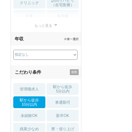
訪問リハビリ
クリニック
（在宅医療）
企業
保育園
もっと見る
小児リハビリ
整骨院
年収
※単一選択
接骨院
訪問マッサージ
薬局・
その他
ドラッグストア
こだわり条件
駅から徒歩
管理職求人
5分以内
駅から徒歩
車通勤可
10分以内
未経験OK
新卒OK
残業少なめ
寮・借り上げ