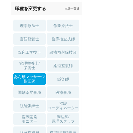
職種を変更する
※単一選択
理学療法士
作業療法士
言語聴覚士
臨床検査技師
臨床工学技士
診療放射線技師
管理栄養士/
柔道整復師
栄養士
あん摩マッサージ
鍼灸師
指圧師
調剤薬局事務
医療事務
治験
視能訓練士
コーディネーター
臨床開発
調理師/
モニター
調理スタッフ
児童指導員
機能訓練指導員