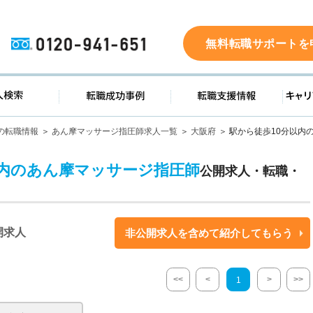
0120-941-651
無料転職サポートを
ド
求人検索
転職成功事例
転職支
の転職情報
あん摩マッサージ指圧師求人一覧
大阪府
駅から徒歩10分以内
以内のあん摩マッサージ指圧師
公開求人・転職・
開求人
非公開求人を含めて紹介してもらう
<<
<
>
>>
1