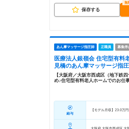
保存する
あん摩マッサージ指圧師
正職員
募集停
医療法人銀嶺会 住宅型有料老
見橋
のあん摩マッサージ指圧
【大阪府／大阪市西成区（地下鉄四
め♪住宅型有料老人ホームでのお仕
【モデル月収】
23.0
万円
給与
大阪府 大阪市西成区
大