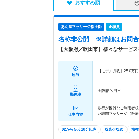
おすすめ順
あん摩マッサージ指圧師
正職員
名称非公開
※詳細はお問合
【大阪府／吹田市】様々なサービス
【モデル月収】
25.0
万円
給与
大阪府 吹田市
勤務地
歩行が困難なご利用者様
た訪問マッサージ（医療
仕事内容
駅から徒歩10分以内
残業少なめ
積極