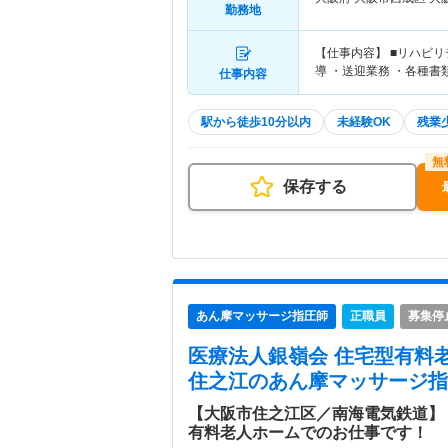
勤務地
【仕事内容】 ■リハビ
導 ・送迎業務 ・各種書
仕事内容
駅から徒歩10分以内
未経験OK
残業
保存する
あん摩マッサージ指圧師
正職員
募集停
医療法人銀嶺会 住宅型有料老
住之江
のあん摩マッサージ指
【大阪市住之江区／南海電気鉄道】
有料老人ホームでのお仕事です！