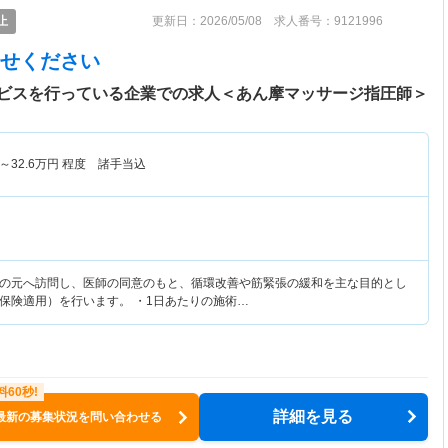
止
更新日：2026/05/08 求人番号：9121996
せください
ビスを行っている企業での求人＜あん摩マッサージ指圧師＞
～
32.6
万円
程度 諸手当込
の元へ訪問し、医師の同意のもと、循環改善や筋緊張の緩和を主な目的とし
保険適用）を行います。 ・1日あたりの施術…
詳細を見る
最新の募集状況を問い合わせる