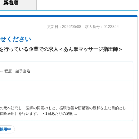
新着順
更新日：2026/05/08 求人番号：9122854
せください
を行っている企業での求人＜あん摩マッサージ指圧師＞
～
程度 諸手当込
の元へ訪問し、医師の同意のもと、循環改善や筋緊張の緩和を主な目的とし
保険適用）を行います。 ・1日あたりの施術…
採用中