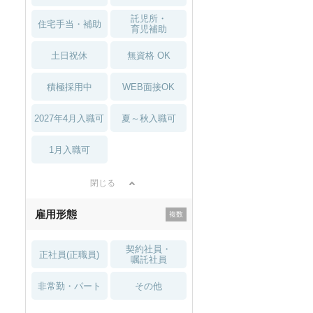
託児所・
住宅手当・補助
育児補助
土日祝休
無資格 OK
積極採用中
WEB面接OK
2027年4月入職可
夏～秋入職可
1月入職可
閉じる
雇用形態
契約社員・
正社員(正職員)
嘱託社員
非常勤・パート
その他