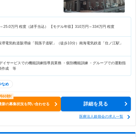
～
25.0
万円
程度（諸手当込） 【モデル年収】
310
万円～
334
万円
程度
阪堺電気軌道阪堺線「我孫子道駅」（徒歩10分）南海電気鉄道「住ノ江駅」
リデイサービスでの機能訓練指導員業務 ・個別機能訓練 ・グループでの運動指
類作成 等
少なめ
詳細を見る
最新の募集状況を問い合わせる
医療法人銀嶺会の求人一覧