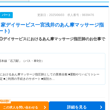
パート
更新日：2025/06/03 求人番号：9839476
 あづま家デイサービス一宮浅井
のあん摩マッサージ指
ート)
◎デイサービスにおけるあん摩マッサージ指圧師のお仕事で
屋本線「石刀駅」（バス・車9分）
におけるあん摩マッサージ指圧師としての業務全般 ■運動やリハビリトレー
定 ■ご利用の手続きのサポート ■個別カ…
詳細を見る
この求人を問い合わせる