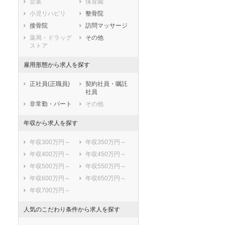
企業
保育園
兵庫県
奈良県
和歌山県
小児リハビリ
整骨院
鳥取県
島根県
岡山県
接骨院
訪問マッサージ
広島県
山口県
徳島県
薬局・ドラッグ
その他
香川県
愛媛県
高知県
ストア
福岡県
佐賀県
長崎県
雇用形態から求人を探す
熊本県
大分県
宮崎県
鹿児島県
沖縄県
正社員(正職員)
契約社員・嘱託
社員
非常勤・パート
その他
年収から求人を探す
年収300万円～
年収350万円～
年収400万円～
年収450万円～
年収500万円～
年収550万円～
年収600万円～
年収650万円～
年収700万円～
人気のこだわり条件から求人を探す