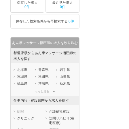
保存した求人
最近見た求人
0件
0件
保存した検索条件から再検索する
0件
あん摩マッサージ指圧師の求人を絞り込む
都道府県からあん摩マッサージ指圧師の
求人を探す
北海道
青森県
岩手県
宮城県
秋田県
山形県
福島県
茨城県
栃木県
群馬県
埼玉県
千葉県
もっと見る
東京都
神奈川県
新潟県
仕事内容・施設形態から求人を探す
山梨県
長野県
富山県
石川県
福井県
岐阜県
病院
介護福祉施設
静岡県
愛知県
三重県
クリニック
訪問リハビリ(在
宅医療)
滋賀県
京都府
大阪府