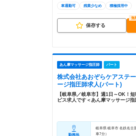
車通勤可
残業少なめ
積極採用中
保存する
あん摩マッサージ指圧師
パート
株式会社あおぞらケアステー
ージ指圧師求人(パート)
【岐阜県／岐阜市】週1日～OK！
ビス求人です＜あん摩マッサージ指
岐阜県 岐阜市
名鉄名古
車7分）
勤務地