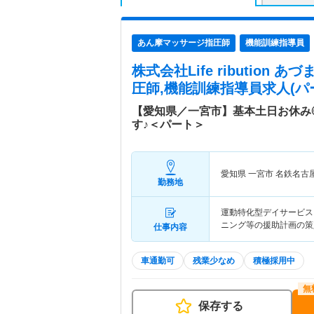
あん摩マッサージ指圧師
機能訓練指導員
株式会社Life ribution
圧師,機能訓練指導員求人(パ
【愛知県／一宮市】基本土日お休み
す♪＜パート＞
愛知県 一宮市
名鉄名古
勤務地
運動特化型デイサービス
ニング等の援助計画の策
仕事内容
車通勤可
残業少なめ
積極採用中
保存する