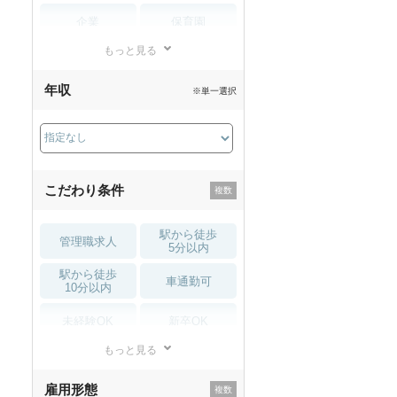
企業
保育園
もっと見る
小児リハビリ
整骨院
年収
※単一選択
接骨院
訪問マッサージ
薬局・
その他
ドラッグストア
こだわり条件
駅から徒歩
管理職求人
5分以内
駅から徒歩
車通勤可
10分以内
未経験OK
新卒OK
もっと見る
残業少なめ
寮・借り上げ
雇用形態
託児所・