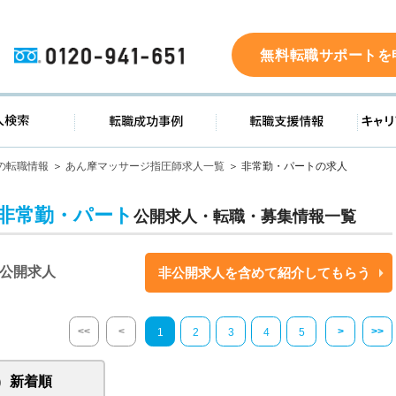
0120-941-651
無料転職サポートを
ド
求人検索
転職成功事例
転職支
の転職情報
あん摩マッサージ指圧師求人一覧
非常勤・パートの求人
非常勤・パート
公開求人・転職・募集情報一覧
公開求人
非公開求人を含めて紹介してもらう
<<
<
>
>>
1
2
3
4
5
新着順