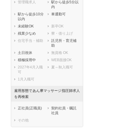
管理職求人
駅から徒歩5分以
内
駅から徒歩10分
車通勤可
以内
未経験OK
新卒OK
残業少なめ
寮・借り上げ
住宅手当・補助
託児所・育児補
助
土日祝休
無資格 OK
積極採用中
WEB面接OK
2027年4月入職
夏～秋入職可
可
1月入職可
雇用形態であん摩マッサージ指圧師求人
を再検索
正社員(正職員)
契約社員・嘱託
社員
その他