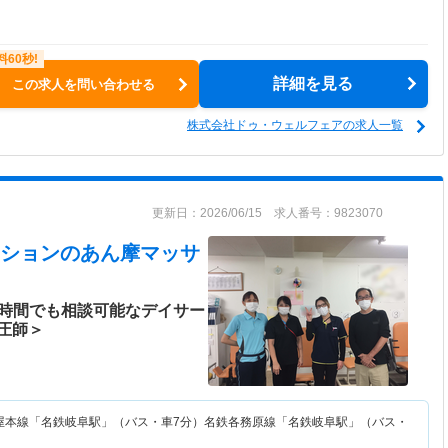
詳細を見る
この求人を問い合わせる
株式会社ドゥ・ウェルフェアの求人一覧
更新日：2026/06/15 求人番号：9823070
ション
のあん摩マッサ
短時間でも相談可能なデイサー
圧師＞
屋本線「名鉄岐阜駅」（バス・車7分）名鉄各務原線「名鉄岐阜駅」（バス・