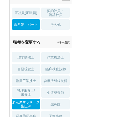
住宅手当・補助
育児補助
契約社員・
正社員(正職員)
土日祝休
無資格 OK
嘱託社員
非常勤・パート
積極採用中
WEB面接OK
その他
2027年4月入職可
夏～秋入職可
職種を変更する
※単一選択
1月入職可
理学療法士
作業療法士
言語聴覚士
臨床検査技師
臨床工学技士
診療放射線技師
管理栄養士/
柔道整復師
栄養士
あん摩マッサージ
鍼灸師
指圧師
調剤薬局事務
医療事務