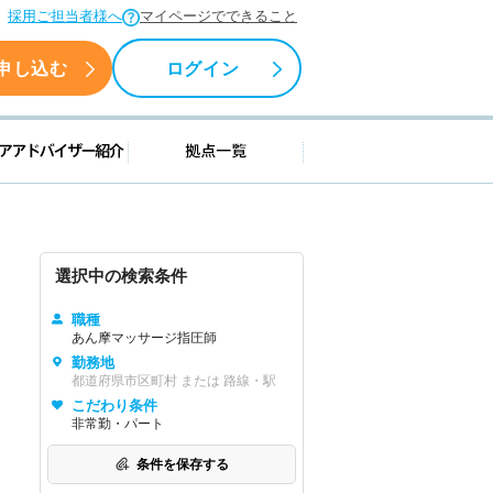
採用ご担当者様へ
マイページでできること
申し込む
ログイン
援情報
キャリアアドバイザー紹介
拠点一覧
選択中の検索条件
職種
あん摩マッサージ指圧師
勤務地
都道府県市区町村 または 路線・駅
こだわり条件
非常勤・パート
条件を保存する