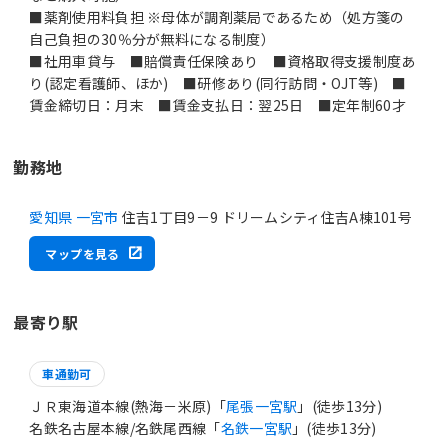
■薬剤使用料負担 ※母体が調剤薬局であるため（処方箋の
自己負担の30％分が無料になる制度）
■社用車貸与 ■賠償責任保険あり ■資格取得支援制度あ
り(認定看護師、ほか) ■研修あり(同行訪問・OJT等) ■
賃金締切日：月末 ■賃金支払日：翌25日 ■定年制60才
勤務地
愛知県 一宮市
住吉1丁目9－9 ドリームシティ住吉A棟101号
マップを見る
最寄り駅
車通勤可
ＪＲ東海道本線(熱海－米原)「
尾張一宮駅
」(徒歩13分)
名鉄名古屋本線/名鉄尾西線「
名鉄一宮駅
」(徒歩13分)