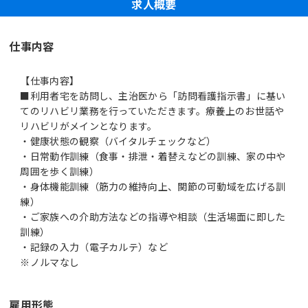
求人概要
仕事内容
【仕事内容】
■利用者宅を訪問し、主治医から「訪問看護指示書」に基い
てのリハビリ業務を行っていただきます。療養上のお世話や
リハビリがメインとなります。
・健康状態の観察（バイタルチェックなど）
・日常動作訓練（食事・排泄・着替えなどの訓練、家の中や
周囲を歩く訓練）
・身体機能訓練（筋力の維持向上、関節の可動域を広げる訓
練）
・ご家族への介助方法などの指導や相談（生活場面に即した
訓練）
・記録の入力（電子カルテ）など
※ノルマなし
雇用形態