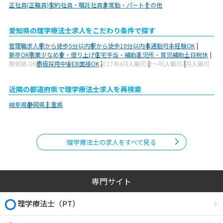
正社員(正職員)
契約社員・嘱託社員
非常勤・パート
その他
愛知県の理学療法士求人をこだわり条件で探す
管理職求人
駅から徒歩5分以内
駅から徒歩10分以内
車通勤可
未経験OK
新卒OK
残業少なめ
寮・借り上げ
住宅手当・補助
託児所・育児補助
土日祝休
無資格 OK
積極採用中
WEB面接OK
2027年4月入職可
夏～秋入職可
1月入職可
近隣の都道府県で理学療法士求人を再検索
岐阜県
静岡県
三重県
理学療法士の求人をすべて見る
専門サイト
理学療法士（PT）