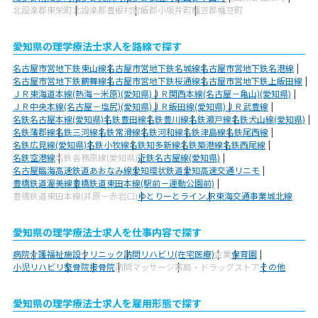
北設楽郡東栄町
北設楽郡豊根村
宝飯郡小坂井町
幡豆郡幡豆町
愛知県の理学療法士求人を路線で探す
名古屋市営地下鉄東山線
名古屋市営地下鉄名城線
名古屋市営地下鉄名港線
名古屋市営地下鉄鶴舞線
名古屋市営地下鉄桜通線
名古屋市営地下鉄上飯田線
ＪＲ東海道本線(熱海－米原)(愛知県)
ＪＲ関西本線(名古屋－亀山)(愛知県)
ＪＲ中央本線(名古屋－塩尻)(愛知県)
ＪＲ飯田線(愛知県)
ＪＲ武豊線
名鉄名古屋本線(愛知県)
名鉄豊田線
名鉄豊川線
名鉄瀬戸線
名鉄犬山線(愛知県)
名鉄蒲郡線
名鉄三河線
名鉄常滑線
名鉄河和線
名鉄津島線
名鉄尾西線
名鉄広見線(愛知県)
名鉄小牧線
名鉄知多新線
名鉄築港線
名鉄西尾線
名鉄空港線
名鉄各務原線(愛知県)
近鉄名古屋線(愛知県)
名古屋臨海高速鉄道あおなみ線
愛知環状鉄道
愛知高速交通リニモ
豊橋鉄道渥美線
豊橋鉄道東田本線(駅前－運動公園前)
豊橋鉄道東田本線(井原－赤岩口)
ゆとりーとライン
JR東海交通事業城北線
愛知県の理学療法士求人を仕事内容で探す
病院
介護福祉施設
クリニック
訪問リハビリ(在宅医療)
企業
保育園
小児リハビリ
整骨院
接骨院
訪問マッサージ
薬局・ドラッグストア
その他
愛知県の理学療法士求人を雇用形態で探す