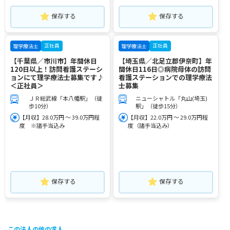
保存する
保存する
正社員
正社員
理学療法士
理学療法士
【千葉県／市川市】年間休日
【埼玉県／北足立郡伊奈町】年
120日以上！訪問看護ステーシ
間休日116日◎病院母体の訪問
ョンにて理学療法士募集です♪
看護ステーションでの理学療法
＜正社員＞
士募集
ＪＲ総武線「本八幡駅」（徒
ニューシャトル「丸山(埼玉)
歩10分）
駅」（徒歩15分）
【月収】28.0万円 ～ 39.0万円程
【月収】22.0万円 ～ 29.0万円程
度 ※諸手当込み
度（諸手当込み）
保存する
保存する
この法人の他の求人