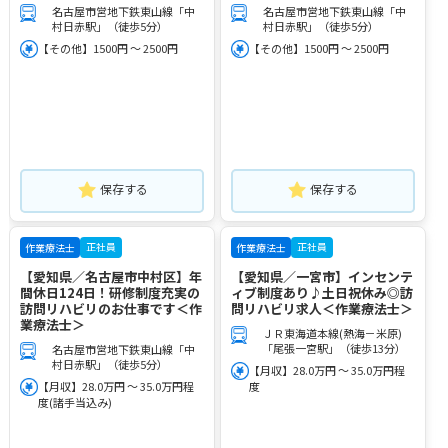
名古屋市営地下鉄東山線「中
名古屋市営地下鉄東山線「中
村日赤駅」（徒歩5分）
村日赤駅」（徒歩5分）
【その他】1500円 ～ 2500円
【その他】1500円 ～ 2500円
保存する
保存する
正社員
正社員
作業療法士
作業療法士
【愛知県／名古屋市中村区】年
【愛知県／一宮市】インセンテ
間休日124日！研修制度充実の
ィブ制度あり♪土日祝休み◎訪
訪問リハビリのお仕事です＜作
問リハビリ求人＜作業療法士＞
業療法士＞
ＪＲ東海道本線(熱海－米原)
「尾張一宮駅」（徒歩13分）
名古屋市営地下鉄東山線「中
村日赤駅」（徒歩5分）
【月収】28.0万円 ～ 35.0万円程
【月収】28.0万円 ～ 35.0万円程
度
度(諸手当込み)