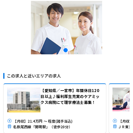
この求人と近いエリアの求人
【愛知県／一宮市】年間休日120
日以上♪福利厚生充実のケアミッ
クス病院にて理学療法士募集！
【月収】21.4万円 ～ 程度(諸手当込)
【月収】
名鉄尾西線「開明駅」（徒歩20分）