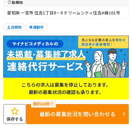
勤務地
愛知県 一宮市 住吉1丁目9－9 ドリームシティ住吉A棟101号
土日祝休
車通勤可
こちらの求人は募集を停止しております。
最新の募集状況の確認も承ります。
star
最新の募集状況を問い合わせる
保存する