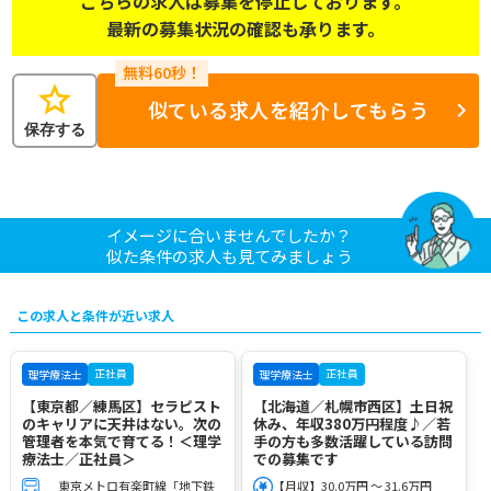
こちらの求人は募集を停止しております。
最新の募集状況の確認も承ります。
star
似ている求人を紹介してもらう
保存する
イメージに合いませんでしたか？
似た条件の求人も見てみましょう
この求人と条件が近い求人
正社員
正社員
理学療法士
理学療法士
【東京都／練馬区】セラピスト
【北海道／札幌市西区】土日祝
のキャリアに天井はない。次の
休み、年収380万円程度♪／若
管理者を本気で育てる！＜理学
手の方も多数活躍している訪問
療法士／正社員＞
での募集です
東京メトロ有楽町線「地下鉄
【月収】30.0万円 ～ 31.6万円