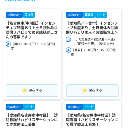
正社員
正社員
パート
言語聴覚士
言語聴覚士
【名古屋市/中川区】インセン
【愛知県／一宮市】インセンテ
ティブ制度あり♪土日祝休み◎
ィブ制度あり♪土日祝休み◎訪
訪問リハビリでの言語聴覚士さ
問リハビリ求人＜言語聴覚士＞
んの募集です♪
ＪＲ東海道本線(熱海－米原)
「尾張一宮駅」（徒歩13分）
【月収】28.0万円 ～ 35.0万円程
度
【月収】28.0万円 ～ 35.0万円程
度
保存する
保存する
パート
パート
作業療法士
理学療法士
【愛知県名古屋市中村区】 訪
【愛知県/名古屋市中村区】訪
問看護リハビリステーションに
問看護リハビリステーションに
て作業療法士募集
て理学療法士募集！