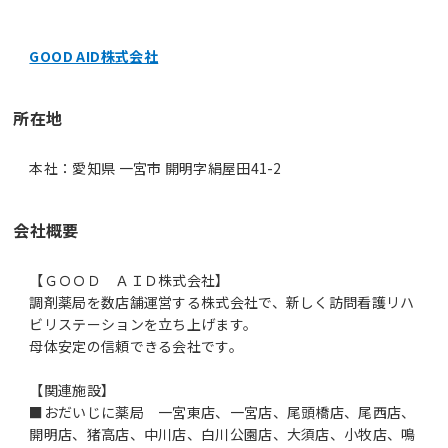
GOOD AID株式会社
所在地
本社：愛知県 一宮市 開明字絹屋田41-2
会社概要
【ＧＯＯＤ ＡＩＤ株式会社】
調剤薬局を数店舗運営する株式会社で、新しく訪問看護リハ
ビリステーションを立ち上げます。
母体安定の信頼できる会社です。
【関連施設】
■おだいじに薬局 一宮東店、一宮店、尾頭橋店、尾西店、
開明店、猪高店、中川店、白川公園店、大須店、小牧店、鳴