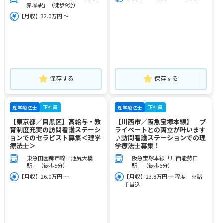
赤塚駅」（徒歩9分）
【月収】32.0万円 ～
保存する
保存する
正社員
正社員
理学療法士
理学療法士
【東京都／目黒区】高給与・教
【川西市／阪急宝塚本線】 プ
育制度充実の訪問看護ステーシ
ライベートとの両立が叶います
ョンでのセラピスト募集＜理学
♪訪問看護ステーションでの理
療法士＞
学療法士募集！
東急田園都市線「池尻大橋
阪急宝塚本線「川西能勢口
駅」（徒歩5分）
駅」（徒歩6分）
【月収】26.0万円 ～
【月収】23.8万円 ～ 程度 ※諸
手当込