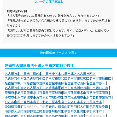
ョン一宮の理学療法士
お問い合わせ例
「求人番号9104301に興味があるので、詳細を教えていただけますか？」
「残業が少なめの病院をJR○○線の沿線で探していますが、おすすめの病院はあ
りますか？」
「訪問リハビリの募集を都内で探しています。マイナビコメディカルに載ってい
る○○○○○以外におすすめの求人はありますか？」
他の理学療法士求人を探す
愛知県の理学療法士求人を市区町村で探す
名古屋市
名古屋市千種区
名古屋市東区
名古屋市北区
名古屋市西区
名古屋市中村区
名古屋市中区
名古屋市昭和区
名古屋市瑞穂区
名古屋市熱田区
名古屋市中川区
名古屋市港区
名古屋市南区
名古屋市守山区
名古屋市緑区
名古屋市名東区
名古屋市天白区
豊橋市
岡崎市
一宮市
瀬戸市
半田市
春日井市
豊川市
津島市
碧南市
刈谷市
豊田市
安城市
西尾市
蒲郡市
犬山市
常滑市
江南市
小牧市
稲沢市
新城市
東海市
大府市
知多市
知立市
尾張旭市
高浜市
岩倉市
豊明市
日進市
田原市
愛西市
清須市
北名古屋市
弥富市
みよし市
あま市
長久手市
愛知郡東郷町
愛知郡長久手町
西春日井郡豊山町
丹羽郡大口町
丹羽郡扶桑町
海部郡大治町
海部郡蟹江町
海部郡飛島村
知多郡阿久比町
知多郡東浦町
知多郡南知多町
知多郡美浜町
知多郡武豊町
額田郡幸田町
北設楽郡設楽町