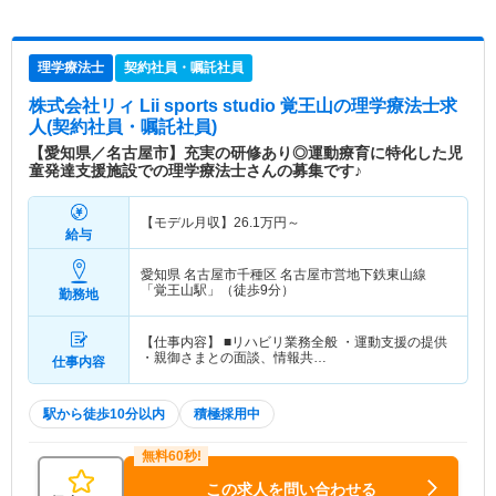
理学療法士
契約社員・嘱託社員
株式会社リィ Lii sports studio 覚王山
の理学療法士求
人(契約社員・嘱託社員)
【愛知県／名古屋市】充実の研修あり◎運動療育に特化した児
童発達支援施設での理学療法士さんの募集です♪
【モデル月収】
26.1
万円～
給与
愛知県 名古屋市千種区
名古屋市営地下鉄東山線
「覚王山駅」（徒歩9分）
勤務地
【仕事内容】 ■リハビリ業務全般 ・運動支援の提供
・親御さまとの面談、情報共…
仕事内容
駅から徒歩10分以内
積極採用中
この求人を問い合わせる