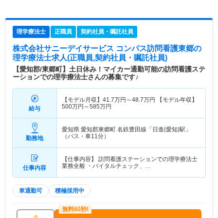
理学療法士
正職員
契約社員・嘱託社員
株式会社サニーデイサービス コンパス訪問看護東郷
の
理学療法士求人(正職員,契約社員・嘱託社員)
【愛知郡/東郷町】土日休み！マイカー通勤可能の訪問看護ステ
ーションでの理学療法士さんの募集です♪
【モデル月収】
41.7
万円～
48.7
万円
【モデル年収】
500
万円～
585
万円
給与
愛知県 愛知郡東郷町
名鉄豊田線「日進(愛知)駅」
（バス・車11分）
勤務地
【仕事内容】 訪問看護ステーションでの理学療法士
業務全般 ・バイタルチェック、…
仕事内容
車通勤可
積極採用中