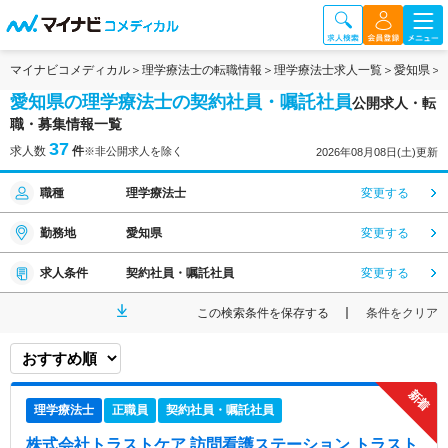
マイナビコメディカル
理学療法士の転職情報
理学療法士求人一覧
愛知県
愛知県の理学療法士の契約社員・嘱託社員
公開求人・転
職・募集情報一覧
37
求人数
件
※非公開求人を除く
2026年08月08日(土)更新
職種
理学療法士
変更する
勤務地
愛知県
変更する
求人条件
契約社員・嘱託社員
変更する
この検索条件を保存する
条件をクリア
理学療法士
正職員
契約社員・嘱託社員
株式会社トラストケア 訪問看護ステーション トラスト