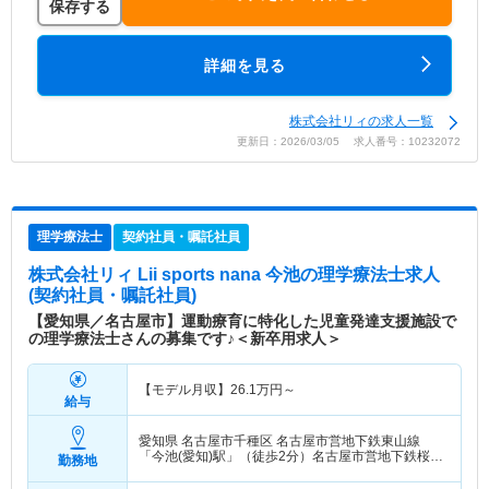
保存する
詳細を見る
株式会社リィの求人一覧
更新日：2026/03/05 求人番号：10232072
理学療法士
契約社員・嘱託社員
株式会社リィ Lii sports nana 今池
の理学療法士求人
(契約社員・嘱託社員)
【愛知県／名古屋市】運動療育に特化した児童発達支援施設で
の理学療法士さんの募集です♪＜新卒用求人＞
【モデル月収】
26.1
万円～
給与
愛知県 名古屋市千種区
名古屋市営地下鉄東山線
「今池(愛知)駅」（徒歩2分）名古屋市営地下鉄桜通
勤務地
線「今池(愛知)駅」（徒歩2分）