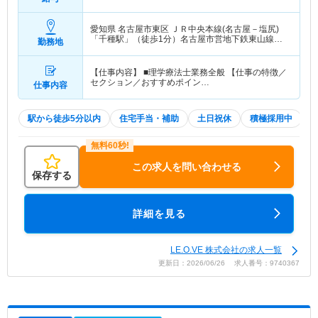
ボーナスにより＋出来高
愛知県 名古屋市東区
ＪＲ中央本線(名古屋－塩尻)
「千種駅」（徒歩1分）名古屋市営地下鉄東山線
勤務地
「千種駅」（徒歩1分）
【仕事内容】 ■理学療法士業務全般 【仕事の特徴／
セクション／おすすめポイン…
仕事内容
駅から徒歩5分以内
住宅手当・補助
土日祝休
積極採用中
W
この求人を問い合わせる
保存する
詳細を見る
LE.O.VE 株式会社の求人一覧
更新日：2026/06/26 求人番号：9740367