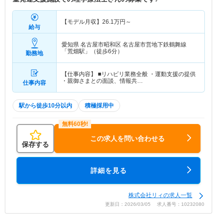
【モデル月収】
26.1
万円～
給与
愛知県 名古屋市昭和区
名古屋市営地下鉄鶴舞線
「荒畑駅」（徒歩6分）
勤務地
【仕事内容】 ■リハビリ業務全般 ・運動支援の提供
・親御さまとの面談、情報共…
仕事内容
駅から徒歩10分以内
積極採用中
この求人を問い合わせる
保存する
詳細を見る
株式会社リィの求人一覧
更新日：2026/03/05 求人番号：10232080