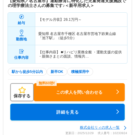
【愛知県／名古屋市】運動療育に特化した児童発達支援施設で
の理学療法士さんの募集です♪＜新卒用求人＞
【モデル月収】
26.1
万円～
給与
愛知県 名古屋市千種区
名古屋市営地下鉄東山線
「池下駅」（徒歩5分）
勤務地
【仕事内容】 ■リハビリ業務全般 ・運動支援の提供
・親御さまとの面談、情報共…
仕事内容
駅から徒歩5分以内
新卒OK
積極採用中
この求人を問い合わせる
保存する
詳細を見る
株式会社リィの求人一覧
更新日：2025/12/29 求人番号：10233924