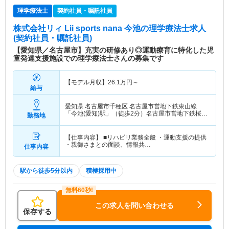
理学療法士
契約社員・嘱託社員
株式会社リィ Lii sports nana 今池
の理学療法士求人
(契約社員・嘱託社員)
【愛知県／名古屋市】充実の研修あり◎運動療育に特化した児
童発達支援施設での理学療法士さんの募集です
【モデル月収】
26.1
万円～
給与
愛知県 名古屋市千種区
名古屋市営地下鉄東山線
「今池(愛知)駅」（徒歩2分）名古屋市営地下鉄桜通
勤務地
線「今池(愛知)駅」（徒歩2分）
【仕事内容】 ■リハビリ業務全般 ・運動支援の提供
・親御さまとの面談、情報共…
仕事内容
駅から徒歩5分以内
積極採用中
この求人を問い合わせる
保存する