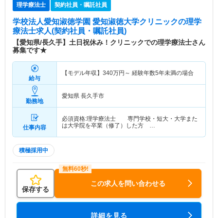
理学療法士
契約社員・嘱託社員
学校法人愛知淑徳学園 愛知淑徳大学クリニック
の理学
療法士求人(契約社員・嘱託社員)
【愛知県/長久手】土日祝休み！クリニックでの理学療法士さん
募集です★
【モデル年収】
340
万円～
経験年数5年未満の場合
給与
愛知県 長久手市
勤務地
必須資格:理学療法士 専門学校・短大・大学また
は大学院を卒業（修了）した方 …
仕事内容
積極採用中
この求人を問い合わせる
保存する
詳細を見る