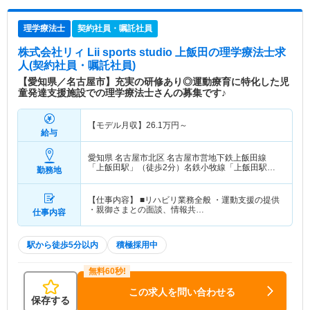
理学療法士
契約社員・嘱託社員
株式会社リィ Lii sports studio 上飯田
の理学療法士求
人(契約社員・嘱託社員)
【愛知県／名古屋市】充実の研修あり◎運動療育に特化した児
童発達支援施設での理学療法士さんの募集です♪
【モデル月収】
26.1
万円～
給与
愛知県 名古屋市北区
名古屋市営地下鉄上飯田線
「上飯田駅」（徒歩2分）名鉄小牧線「上飯田駅」
勤務地
（徒歩2分）
【仕事内容】 ■リハビリ業務全般 ・運動支援の提供
・親御さまとの面談、情報共…
仕事内容
駅から徒歩5分以内
積極採用中
この求人を問い合わせる
保存する