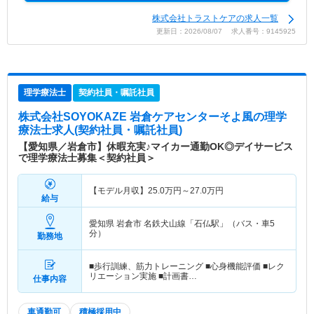
株式会社トラストケアの求人一覧
更新日：2026/08/07 求人番号：9145925
理学療法士
契約社員・嘱託社員
株式会社SOYOKAZE 岩倉ケアセンターそよ風
の理学
療法士求人(契約社員・嘱託社員)
【愛知県／岩倉市】休暇充実♪マイカー通勤OK◎デイサービス
で理学療法士募集＜契約社員＞
【モデル月収】
25.0
万円～
27.0
万円
給与
愛知県 岩倉市
名鉄犬山線「石仏駅」（バス・車5
分）
勤務地
■歩行訓練、筋力トレーニング ■心身機能評価 ■レク
リエーション実施 ■計画書…
仕事内容
車通勤可
積極採用中