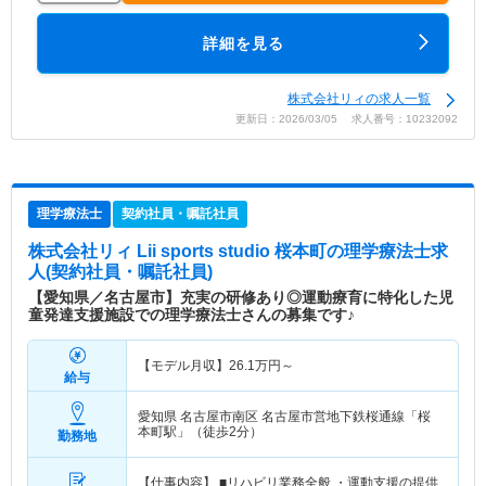
詳細を見る
株式会社リィの求人一覧
更新日：2026/03/05 求人番号：10232092
理学療法士
契約社員・嘱託社員
株式会社リィ Lii sports studio 桜本町
の理学療法士求
人(契約社員・嘱託社員)
【愛知県／名古屋市】充実の研修あり◎運動療育に特化した児
童発達支援施設での理学療法士さんの募集です♪
【モデル月収】
26.1
万円～
給与
愛知県 名古屋市南区
名古屋市営地下鉄桜通線「桜
本町駅」（徒歩2分）
勤務地
【仕事内容】 ■リハビリ業務全般 ・運動支援の提供