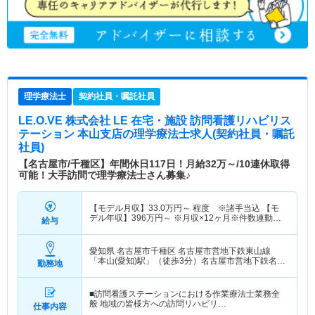
理学療法士
契約社員・嘱託社員
LE.O.VE 株式会社 LE 在宅・施設 訪問看護リハビリス
テーション 本山支店
の理学療法士求人(契約社員・嘱託
社員)
【名古屋市/千種区】年間休日117日！月給32万～/10連休取得
可能！大手訪問で理学療法士さん募集♪
【モデル月収】
33.0
万円～
程度 ※諸手当込 【モ
デル年収】
396
万円～
※月収×12ヶ月※件数連動性
給与
ボーナスにより＋出来高
愛知県 名古屋市千種区
名古屋市営地下鉄東山線
「本山(愛知)駅」（徒歩3分）名古屋市営地下鉄名城
勤務地
線「本山(愛知)駅」（徒歩3分）
■訪問看護ステーションにおける作業療法士業務全
般 地域の皆様方への訪問リハビリ…
仕事内容