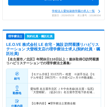
学校法人愛知淑徳学園の求人一覧
更新日：2026/05/26 求人番号：10188334
理学療法士
契約社員・嘱託社員
LE.O.VE 株式会社 LE 在宅・施設 訪問看護リハビリス
テーション 大曽根支店
の理学療法士求人(契約社員・嘱
託社員)
【名古屋市／北区】年間休日110日以上！連休取得◎訪問看護
リハビリステーションでの理学療法士募集♪
【モデル月収】
33.0
万円～
程度 ※諸手当込 【モ
デル年収】
396
万円～
※月収×12ヶ月※件数連動性
給与
ボーナスにより＋出来高
愛知県 名古屋市北区
ＪＲ中央本線(名古屋－塩尻)
「大曽根駅」（徒歩1分）名古屋市営地下鉄名城線
勤務地
「大曽根駅」（徒歩1分） 他
【仕事内容】 ■理学療法士業務全般
仕事内容