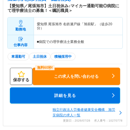
【愛知県／尾張旭市】土日祝休み♪マイカー通勤可能◎病院に
て理学療法士の募集！＜嘱託職員＞
愛知県 尾張旭市
名鉄瀬戸線「旭前駅」（徒歩20
分）
勤務地
■病院での理学療法士業務全般
仕事内容
車通勤可
土日祝休
積極採用中
この求人を問い合わせる
保存する
詳細を見る
独立行政法人労働者健康安全機構 旭労
災病院の求人一覧
更新日：2026/07/28 求人番号：10270778