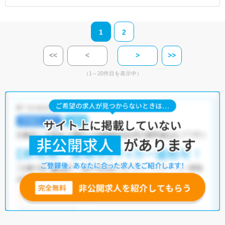
1
2
<<
<
>
>>
（1～20件目を表示中）