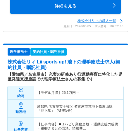
詳細を見る
株式会社リィの求人一覧
更新日：2026/03/05 求人番号：10232183
理学療法士
契約社員・嘱託社員
株式会社リィ Lii sports up! 池下
の理学療法士求人(契
約社員・嘱託社員)
【愛知県／名古屋市】充実の研修あり◎運動療育に特化した児
童発達支援施設での理学療法士さんの募集です
【モデル月収】
26.1
万円～
給与
愛知県 名古屋市千種区
名古屋市営地下鉄東山線
「池下駅」（徒歩5分）
勤務地
【仕事内容】 ■リハビリ業務全般 ・運動支援の提供
・親御さまとの面談、情報共…
仕事内容