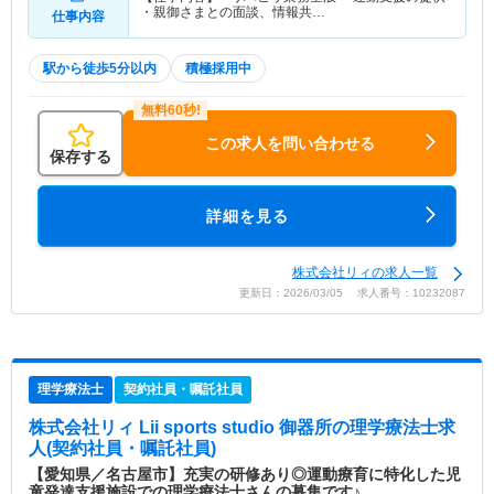
・親御さまとの面談、情報共…
仕事内容
駅から徒歩5分以内
積極採用中
この求人を問い合わせる
保存する
詳細を見る
株式会社リィの求人一覧
更新日：2026/03/05 求人番号：10232087
理学療法士
契約社員・嘱託社員
株式会社リィ Lii sports studio 御器所
の理学療法士求
人(契約社員・嘱託社員)
【愛知県／名古屋市】充実の研修あり◎運動療育に特化した児
童発達支援施設での理学療法士さんの募集です♪