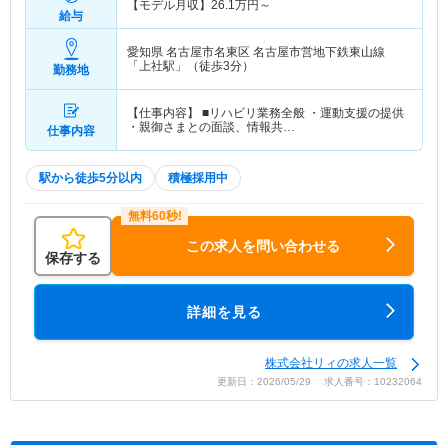
【モデル月収】
26.1
万円～
給与
愛知県 名古屋市名東区
名古屋市営地下鉄東山線
「上社駅」（徒歩3分）
勤務地
【仕事内容】 ■リハビリ業務全般 ・運動支援の提供
・親御さまとの面談、情報共…
仕事内容
駅から徒歩5分以内
積極採用中
この求人を問い合わせる
保存する
詳細を見る
株式会社リィの求人一覧
更新日：2026/05/29 求人番号：10232064