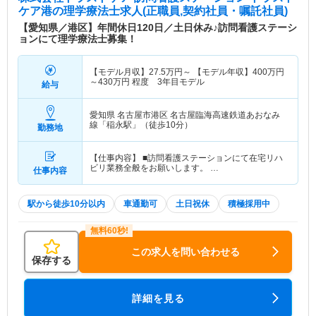
ケア港
の理学療法士求人(正職員,契約社員・嘱託社員)
【愛知県／港区】年間休日120日／土日休み♪訪問看護ステーシ
ョンにて理学療法士募集！
【モデル月収】
27.5
万円～
【モデル年収】
400
万円
～
430
万円
程度 3年目モデル
給与
愛知県 名古屋市港区
名古屋臨海高速鉄道あおなみ
線「稲永駅」（徒歩10分）
勤務地
【仕事内容】 ■訪問看護ステーションにて在宅リハ
ビリ業務全般をお願いします。 …
仕事内容
駅から徒歩10分以内
車通勤可
土日祝休
積極採用中
この求人を問い合わせる
保存する
詳細を見る