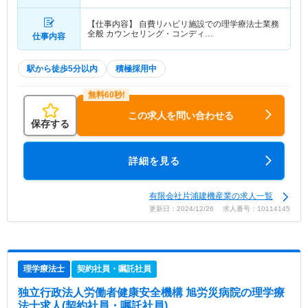
【仕事内容】 自費リハビリ施設での理学療法士業務
全般 カウンセリング・コンディ…
仕事内容
駅から徒歩5分以内
積極採用中
この求人を問い合わせる
保存する
詳細を見る
有限会社片浦建機産業の求人一覧
更新日：2024/12/26 求人番号：10114145
理学療法士
契約社員・嘱託社員
独立行政法人労働者健康安全機構 旭労災病院
の理学療
法士求人(契約社員・嘱託社員)