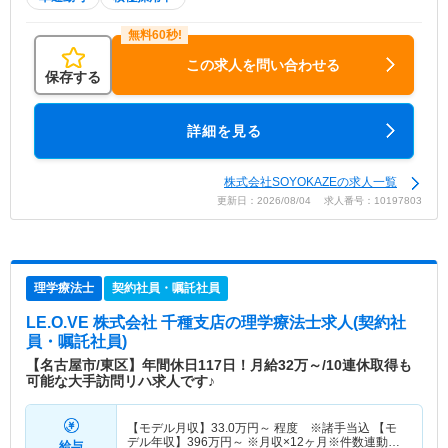
この求人を問い合わせる
保存する
詳細を見る
株式会社SOYOKAZEの求人一覧
更新日：2026/08/04 求人番号：10197803
理学療法士
契約社員・嘱託社員
LE.O.VE 株式会社 千種支店
の理学療法士求人(契約社
員・嘱託社員)
【名古屋市/東区】年間休日117日！月給32万～/10連休取得も
可能な大手訪問リハ求人です♪
【モデル月収】
33.0
万円～
程度 ※諸手当込 【モ
デル年収】
396
万円～
※月収×12ヶ月※件数連動性
給与