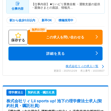
【仕事内容】 ■リハビリ業務全般 ・運動支援の提供
・親御さまとの面談、情報共…
仕事内容
駅から徒歩5分以内
新卒OK
積極採用中
この求人を問い合わせる
保存する
詳細を見る
株式会社リィの求人一覧
更新日：2025/12/29 求人番号：10233927
理学療法士
契約社員・嘱託社員
株式会社リィ Lii sports up! 池下
の理学療法士求人(契
約社員・嘱託社員)