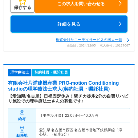
この求人を問い合わせる
保存する
詳細を見る
株式会社サニーデイサービスの求人一覧
更新日：2024/12/05 求人番号：10127067
理学療法士
契約社員・嘱託社員
有限会社片浦建機産業 PRO-motion Conditioning
studio
の理学療法士求人(契約社員・嘱託社員)
【愛知県/名古屋】日祝固定休み！駅チカ徒歩2分の自費リハビ
リ施設での理学療法士さんの募集です♪
【モデル月収】
22.0
万円～
40.0
万円
給与
愛知県 名古屋市西区
名古屋市営地下鉄鶴舞線「浄
心駅」（徒歩2分）
勤務地