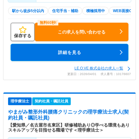
駅から徒歩5分以内
住宅手当・補助
積極採用中
WEB面接OK
この求人を問い合わせる
保存する
詳細を見る
LE.O.VE 株式会社の求人一覧
更新日：2026/04/01 求人番号：10176607
理学療法士
契約社員・嘱託社員
やまがみ整形外科腰痛クリニック
の理学療法士求人(契
約社員・嘱託社員)
【愛知県／名古屋市名東区】研修補助あり◎学べる環境もあり
スキルアップを目指せる職場です＜理学療法士＞