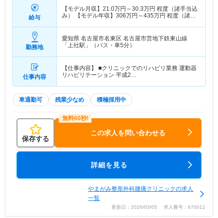
【モデル月収】
21.0
万円～
30.3
万円
程度（諸手当込
み） 【モデル年収】
306
万円～
435
万円
程度（諸手
給与
当込み）
愛知県 名古屋市名東区
名古屋市営地下鉄東山線
「上社駅」（バス・車5分）
勤務地
【仕事内容】 ■クリニックでのリハビリ業務 運動器
リハビリテーション 平成2…
仕事内容
車通勤可
残業少なめ
積極採用中
この求人を問い合わせる
保存する
詳細を見る
やまがみ整形外科腰痛クリニックの求人
一覧
更新日：2026/03/05 求人番号：670011