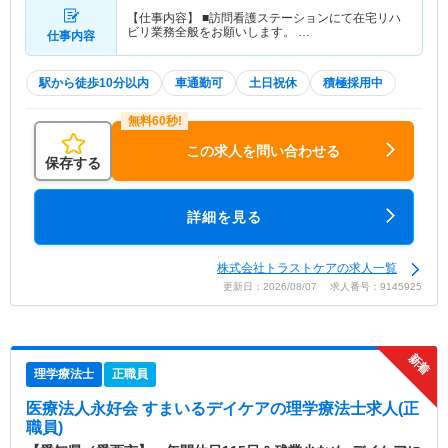
【仕事内容】 ■訪問看護ステーションにて在宅リハ
ビリ業務全般をお願いします。 …
仕事内容
駅から徒歩10分以内
車通勤可
土日祝休
積極採用中
この求人を問い合わせる
保存する
詳細を見る
株式会社トラストケアの求人一覧
更新日：2026/08/07 求人番号：9145925
理学療法士
正職員
医療法人永好会 すまいるデイケア
の理学療法士求人(正
職員)