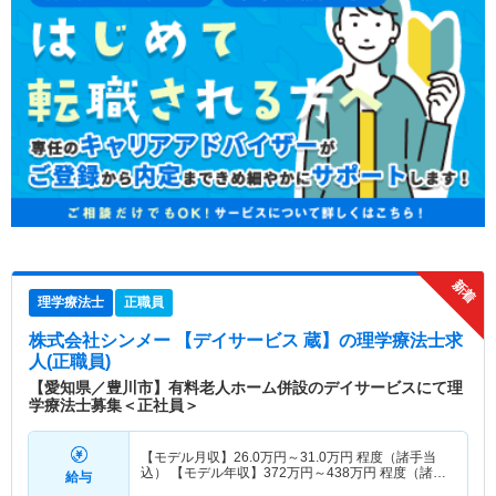
理学療法士
正職員
株式会社シンメー 【デイサービス 蔵】
の理学療法士求
人(正職員)
【愛知県／豊川市】有料老人ホーム併設のデイサービスにて理
学療法士募集＜正社員＞
【モデル月収】
26.0
万円～
31.0
万円
程度（諸手当
込） 【モデル年収】
372
万円～
438
万円
程度（諸手
給与
当込・賞与込）