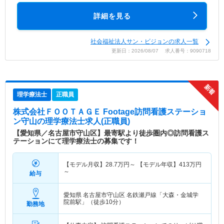
詳細を見る
社会福祉法人サン・ビジョンの求人一覧
更新日：2026/08/07 求人番号：9090718
理学療法士
正職員
株式会社ＦＯＯＴＡＧＥ Footage訪問看護ステーショ
ン守山
の理学療法士求人(正職員)
【愛知県／名古屋市守山区】最寄駅より徒歩圏内◎訪問看護ス
テーションにて理学療法士の募集です！
【モデル月収】
28.7
万円～
【モデル年収】
413
万円
～
給与
愛知県 名古屋市守山区
名鉄瀬戸線「大森・金城学
院前駅」（徒歩10分）
勤務地