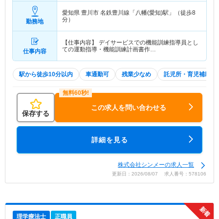
愛知県 豊川市
名鉄豊川線「八幡(愛知)駅」（徒歩8
分）
勤務地
【仕事内容】 デイサービスでの機能訓練指導員とし
ての運動指導・機能訓練計画書作…
仕事内容
駅から徒歩10分以内
車通勤可
残業少なめ
託児所・育児補助
この求人を問い合わせる
保存する
詳細を見る
株式会社シンメーの求人一覧
更新日：2026/08/07 求人番号：578106
理学療法士
正職員