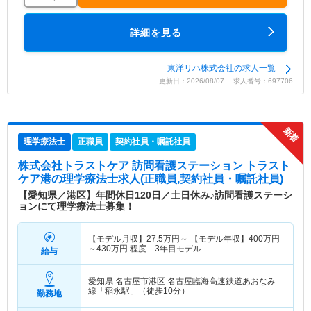
詳細を見る
東洋リハ株式会社の求人一覧
更新日：2026/08/07 求人番号：697706
理学療法士
正職員
契約社員・嘱託社員
株式会社トラストケア 訪問看護ステーション トラスト
ケア港
の理学療法士求人(正職員,契約社員・嘱託社員)
【愛知県／港区】年間休日120日／土日休み♪訪問看護ステーシ
ョンにて理学療法士募集！
【モデル月収】
27.5
万円～
【モデル年収】
400
万円
～
430
万円
程度 3年目モデル
給与
愛知県 名古屋市港区
名古屋臨海高速鉄道あおなみ
線「稲永駅」（徒歩10分）
勤務地