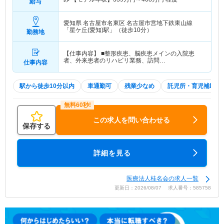
給与
愛知県 名古屋市名東区
名古屋市営地下鉄東山線
「星ケ丘(愛知)駅」（徒歩10分）
勤務地
【仕事内容】 ■整形疾患、脳疾患メインの入院患
者、外来患者のリハビリ業務、訪問…
仕事内容
駅から徒歩10分以内
車通勤可
残業少なめ
託児所・育児補助
この求人を問い合わせる
保存する
詳細を見る
医療法人桂名会の求人一覧
更新日：2026/08/07 求人番号：585758