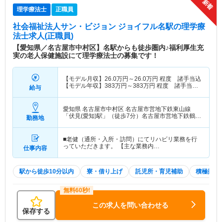
理学療法士
正職員
社会福祉法人サン・ビジョン ジョイフル名駅
の理学療
法士求人(正職員)
【愛知県／名古屋市中村区】名駅からも徒歩圏内♪福利厚生充
実の老人保健施設にて理学療法士の募集です！
【モデル月収】
26.0
万円～
26.0
万円
程度 諸手当込
【モデル年収】
383
万円～
383
万円
程度 諸手当・
給与
賞与込
愛知県 名古屋市中村区
名古屋市営地下鉄東山線
「伏見(愛知)駅」（徒歩7分）名古屋市営地下鉄鶴舞
勤務地
線「伏見(愛知)駅」（徒歩7分） 他
■老健（通所・入所・訪問）にてリハビリ業務を行
っていただきます。 【主な業務内…
仕事内容
駅から徒歩10分以内
寮・借り上げ
託児所・育児補助
積極採用
この求人を問い合わせる
保存する