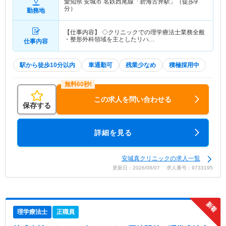
愛知県 安城市
名鉄西尾線「碧海古井駅」（徒歩9
分）
勤務地
【仕事内容】 ◇クリニックでの理学療法士業務全般
・整形外科領域を主としたリハ…
仕事内容
駅から徒歩10分以内
車通勤可
残業少なめ
積極採用中
この求人を問い合わせる
保存する
詳細を見る
安城真クリニックの求人一覧
更新日：2026/08/07 求人番号：9733195
理学療法士
正職員