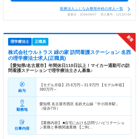
医療法人ふじなみ整形外科の求人一覧
更新日：2026/08/07 求人番号：10134748
理学療法士
正職員
株式会社ウルトラス 緑の家 訪問看護ステーション 名西
の理学療法士求人(正職員)
【愛知県/名古屋市】年間休日110日以上！マイカー通勤可の訪
問看護ステーションで理学療法士さん募集♪
【モデル月収】
25.6
万円～
31.9
万円
【モデル年収】
380
万円～
給与
愛知県 名古屋市西区
名鉄犬山線「中小田井駅」
（徒歩7分）
勤務地
【業務内容】 ■在宅における訪問リハビリテーショ
ン業務と事務関連業務 【ご利…
仕事内容