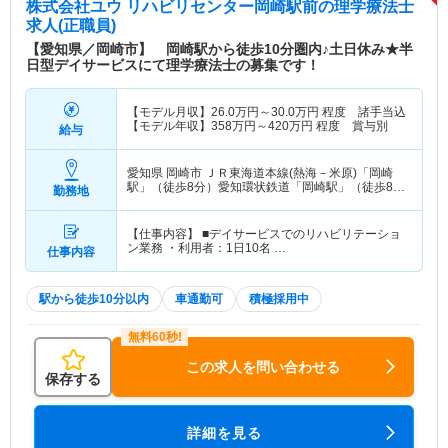
株式会社ユウ リハビリセンター岡崎駅前
の理学療法士
求人(正職員)
【愛知県／岡崎市】 岡崎駅から徒歩10分圏内♪土日休み★半
日型デイサービスにて理学療法士の募集です！
【モデル月収】
26.0
万円～
30.0
万円
程度 諸手当込
【モデル年収】
358
万円～
420
万円
程度 賞与別
給与
愛知県 岡崎市
ＪＲ東海道本線(熱海－米原)「岡崎
駅」（徒歩8分）愛知環状鉄道「岡崎駅」（徒歩8
勤務地
分）
【仕事内容】 ■デイサービスでのリハビリテーショ
ン業務 ・利用者：1日10名 …
仕事内容
駅から徒歩10分以内
車通勤可
積極採用中
この求人を問い合わせる
保存する
詳細を見る