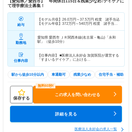
【愛知県／愛西市】 年間休日115日＆残業少なめ♪デイケアに
て理学療法士募集！
【モデル月収】
26.0
万円～
37.5
万円
程度 諸手当込
【モデル年収】
372
万円～
540
万円
程度 諸手当・
給与
賞与込
愛知県 愛西市
ＪＲ関西本線(名古屋－亀山)「永和
駅」（徒歩10分）
勤務地
【仕事内容】 ■医療法人永好会 加賀医院が運営する
「すまいるデイケア」における…
仕事内容
駅から徒歩10分以内
車通勤可
残業少なめ
住宅手当・補助
この求人を問い合わせる
保存する
詳細を見る
医療法人永好会の求人一覧