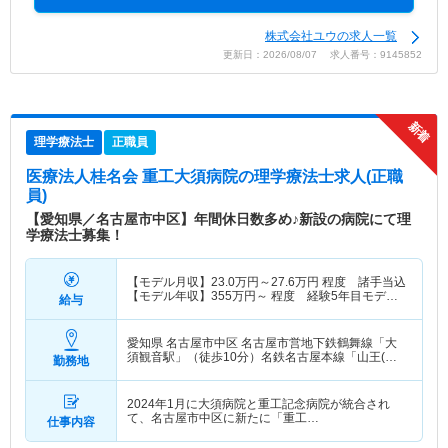
株式会社ユウの求人一覧
更新日：2026/08/07 求人番号：9145852
理学療法士
正職員
医療法人桂名会 重工大須病院
の理学療法士求人(正職
員)
【愛知県／名古屋市中区】年間休日数多め♪新設の病院にて理
学療法士募集！
【モデル月収】
23.0
万円～
27.6
万円
程度 諸手当込
【モデル年収】
355
万円～
程度 経験5年目モデル
給与
（初年度）
愛知県 名古屋市中区
名古屋市営地下鉄鶴舞線「大
須観音駅」（徒歩10分）名鉄名古屋本線「山王(愛
勤務地
知)駅」（徒歩10分）
2024年1月に大須病院と重工記念病院が統合され
て、名古屋市中区に新たに「重工…
仕事内容