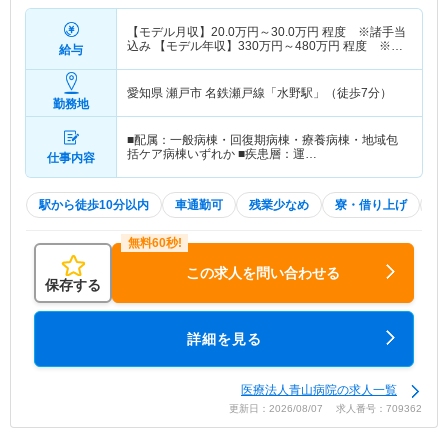
【モデル月収】
20.0
万円～
30.0
万円
程度 ※諸手当
込み 【モデル年収】
330
万円～
480
万円
程度 ※諸
給与
手当・賞与込み
愛知県 瀬戸市
名鉄瀬戸線「水野駅」（徒歩7分）
勤務地
■配属：一般病棟・回復期病棟・療養病棟・地域包
括ケア病棟いずれか ■疾患層：運…
仕事内容
駅から徒歩10分以内
車通勤可
残業少なめ
寮・借り上げ
積
この求人を問い合わせる
保存する
詳細を見る
医療法人青山病院の求人一覧
更新日：2026/08/07 求人番号：709362