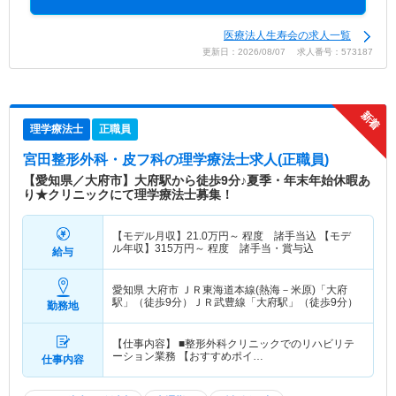
医療法人生寿会の求人一覧
更新日：2026/08/07 求人番号：573187
理学療法士
正職員
宮田整形外科・皮フ科
の理学療法士求人(正職員)
【愛知県／大府市】大府駅から徒歩9分♪夏季・年末年始休暇あ
り★クリニックにて理学療法士募集！
【モデル月収】
21.0
万円～
程度 諸手当込 【モデ
ル年収】
315
万円～
程度 諸手当・賞与込
給与
愛知県 大府市
ＪＲ東海道本線(熱海－米原)「大府
駅」（徒歩9分）ＪＲ武豊線「大府駅」（徒歩9分）
勤務地
【仕事内容】 ■整形外科クリニックでのリハビリテ
ーション業務 【おすすめポイ…
仕事内容