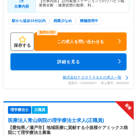
【仕事内容】 訪問看護ステーションでのリハビリ職
業務全般 ・健康状態の観察、利…
仕事内容
駅から徒歩10分以内
残業少なめ
積極採用中
この求人を問い合わせる
保存する
詳細を見る
株式会社ＦＯＯＴＡＧＥの求人一覧
更新日：2026/08/07 求人番号：9063452
理学療法士
正職員
医療法人青山病院
の理学療法士求人(正職員)
【愛知県／瀬戸市】地域医療に貢献する小規模ケアミックス病
院にて理学療法士募集