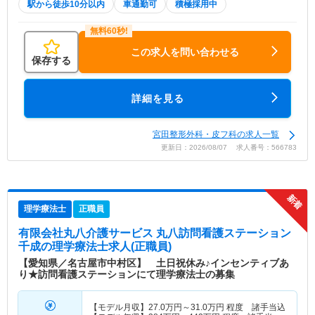
駅から徒歩10分以内
車通勤可
積極採用中
この求人を問い合わせる
保存する
詳細を見る
宮田整形外科・皮フ科の求人一覧
更新日：2026/08/07 求人番号：566783
理学療法士
正職員
有限会社丸八介護サービス 丸八訪問看護ステーション
千成
の理学療法士求人(正職員)
【愛知県／名古屋市中村区】 土日祝休み♪インセンティブあ
り★訪問看護ステーションにて理学療法士の募集
【モデル月収】
27.0
万円～
31.0
万円
程度 諸手当込