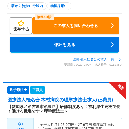
駅から徒歩10分以内
積極採用中
この求人を問い合わせる
保存する
詳細を見る
医療法人桂名会の求人一覧
更新日：2026/08/07 求人番号：9119380
理学療法士
正職員
医療法人桂名会 木村病院
の理学療法士求人(正職員)
【愛知県／名古屋市名東区】研修制度あり！福利厚生充実で長
く働ける職場です＜理学療法士＞
【モデル月収】
23.0
万円～
27.6
万円
程度 諸手当込
み 【モデル年収】
339
万円～
408
万円
程度