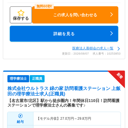
この求人を問い合わせる
保存する
詳細を見る
医療法人善樹会の求人一覧
更新日：2026/08/07 求人番号：10253853
理学療法士
正職員
株式会社ウルトラス 緑の家 訪問看護ステーション 上飯
田
の理学療法士求人(正職員)
【名古屋市/北区】駅から徒歩圏内！年間休日110日！訪問看護
ステーションで理学療法士さんの募集です♪
【モデル月収】
27.0
万円～
29.8
万円
給与