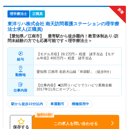
理学療法士
正職員
東洋リハ株式会社 南天訪問看護ステーション
の理学療
法士求人(正職員)
【愛知県／江南市】 最寄駅から徒歩圏内！教育体制あり♪訪
問未経験の方でも応募可能です＜理学療法士＞
【モデル月収】
28.2
万円～
程度 諸手当込 【モデ
ル年収】
400
万円～
程度 諸手当込
給与
愛知県 江南市
名鉄犬山線「布袋駅」（徒歩9分）
勤務地
【仕事内容】 ■訪問リハビリでリハビリ業務全般
2017年11月にオープンし…
仕事内容
駅から徒歩10分以内
車通勤可
積極採用中
この求人を問い合わせる
保存する