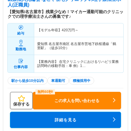
人(正職員)
【愛知県/名古屋市】残業少なめ！マイカー通勤可能のクリニッ
クでの理学療法士さんの募集です♪
【モデル年収】
420
万円～
給与
愛知県 名古屋市南区
名古屋市営地下鉄桜通線「鶴
里駅」（徒歩10分）
勤務地
【業務内容】 在宅クリニックにおけるリハビリ業務
訪問時の移動手段：車 例）1…
仕事内容
駅から徒歩10分以内
車通勤可
積極採用中
この求人を問い合わせる
保存する
詳細を見る