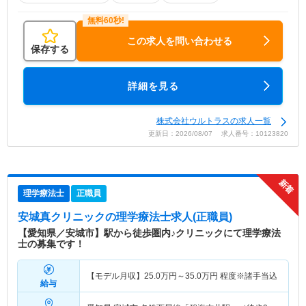
この求人を問い合わせる
保存する
詳細を見る
株式会社ウルトラスの求人一覧
更新日：2026/08/07 求人番号：10123820
理学療法士
正職員
安城真クリニック
の理学療法士求人(正職員)
【愛知県／安城市】駅から徒歩圏内♪クリニックにて理学療法
士の募集です！
【モデル月収】
25.0
万円～
35.0
万円
程度※諸手当込
給与