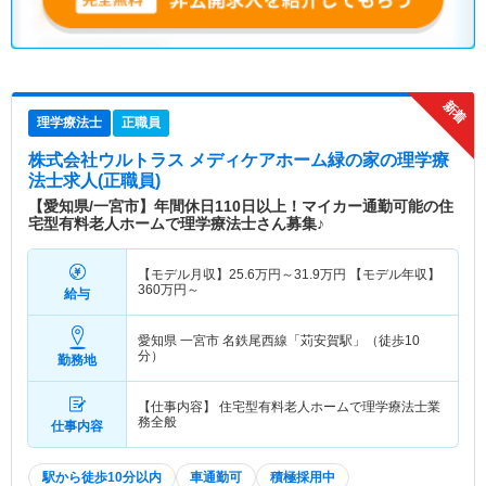
理学療法士
正職員
株式会社ウルトラス メディケアホーム緑の家
の理学療
法士求人(正職員)
【愛知県/一宮市】年間休日110日以上！マイカー通勤可能の住
宅型有料老人ホームで理学療法士さん募集♪
【モデル月収】
25.6
万円～
31.9
万円
【モデル年収】
360
万円～
給与
愛知県 一宮市
名鉄尾西線「苅安賀駅」（徒歩10
分）
勤務地
【仕事内容】 住宅型有料老人ホームで理学療法士業
務全般
仕事内容
駅から徒歩10分以内
車通勤可
積極採用中