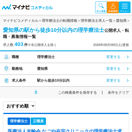
マイナビコメディカル
理学療法士の転職情報
理学療法士求人一覧
愛知県
愛知県の駅から徒歩10分以内の理学療法士
公開求人・転
職・募集情報一覧
403
求人数
件
※非公開求人を除く
2026年08月08日(土)更新
職種
理学療法士
変更する
勤務地
愛知県
変更する
求人条件
駅から徒歩10分以内
変更する
この検索条件を保存する
条件をクリア
理学療法士
正職員
医療法人光輪会 なごや在宅クリニック
の理学療法士求