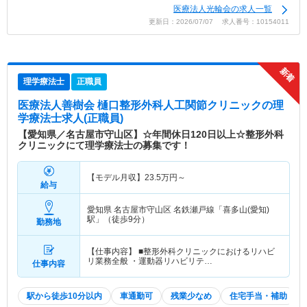
医療法人光輪会の求人一覧
更新日：2026/07/07 求人番号：10154011
理学療法士
正職員
医療法人善樹会 樋口整形外科人工関節クリニック
の理
学療法士求人(正職員)
【愛知県／名古屋市守山区】☆年間休日120日以上☆整形外科
クリニックにて理学療法士の募集です！
【モデル月収】
23.5
万円～
給与
愛知県 名古屋市守山区
名鉄瀬戸線「喜多山(愛知)
駅」（徒歩9分）
勤務地
【仕事内容】 ■整形外科クリニックにおけるリハビ
リ業務全般 ・運動器リハビリテ…
仕事内容
駅から徒歩10分以内
車通勤可
残業少なめ
住宅手当・補助