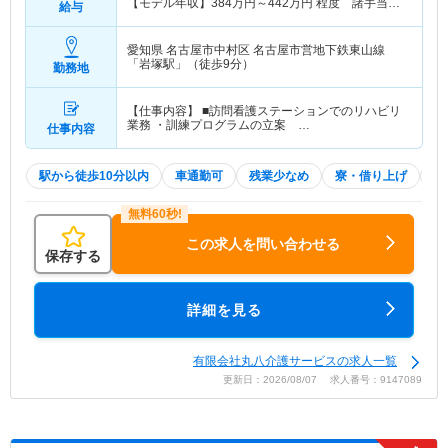
【モデル年収】
384
万円～
442
万円
程度 諸手当・
給与
賞与込
愛知県 名古屋市中村区
名古屋市営地下鉄東山線
「岩塚駅」（徒歩9分）
勤務地
【仕事内容】 ■訪問看護ステーションでのリハビリ
業務 ・訓練プログラムの立案 …
仕事内容
駅から徒歩10分以内
車通勤可
残業少なめ
寮・借り上げ
土
この求人を問い合わせる
保存する
詳細を見る
有限会社丸八介護サービスの求人一覧
更新日：2026/08/07 求人番号：9147089