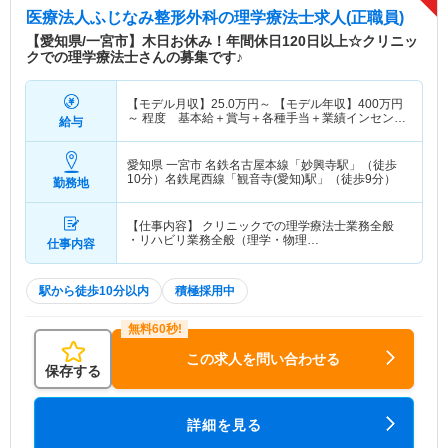
医療法人ふじなみ整形外科
の理学療法士求人(正職員)
【愛知県/一宮市】木日お休み！年間休日120日以上☆クリニッ
クでの理学療法士さんの募集です♪
【モデル月収】
25.0
万円～
【モデル年収】
400
万円
～
程度 基本給＋賞与＋各種手当＋業績インセンテ
給与
ィブを含む
愛知県 一宮市
名鉄名古屋本線「妙興寺駅」（徒歩
10分）名鉄尾西線「観音寺(愛知)駅」（徒歩9分）
勤務地
【仕事内容】 クリニックでの理学療法士業務全般
・リハビリ業務全般（理学・物理…
仕事内容
駅から徒歩10分以内
積極採用中
この求人を問い合わせる
保存する
詳細を見る