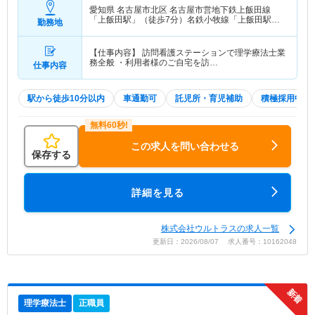
愛知県 名古屋市北区
名古屋市営地下鉄上飯田線
「上飯田駅」（徒歩7分）名鉄小牧線「上飯田駅」
勤務地
（徒歩7分）
【仕事内容】 訪問看護ステーションで理学療法士業
務全般 ・利用者様のご自宅を訪…
仕事内容
駅から徒歩10分以内
車通勤可
託児所・育児補助
積極採用中
この求人を問い合わせる
保存する
詳細を見る
株式会社ウルトラスの求人一覧
更新日：2026/08/07 求人番号：10162048
理学療法士
正職員