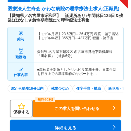
医療法人生寿会 かわな病院
の理学療法士求人(正職員)
【愛知県／名古屋市昭和区】 託児所あり♪年間休日125日＆残
業ほぼなし★急性期病院にて理学療法士募集
【モデル月収】
23.6
万円～
26.4
万円
程度 諸手当込
【モデル年収】
355
万円～
437
万円
程度（諸手当
給与
込・賞与込）
愛知県 名古屋市昭和区
名古屋市営地下鉄鶴舞線
「川名駅」（徒歩6分）
勤務地
■高齢者を対象としたリハビリ業務全般。日常生活
を行う上での基本動作のサポートを…
仕事内容
駅から徒歩10分以内
残業少なめ
住宅手当・補助
託児所・育児
この求人を問い合わせる
保存する
詳細を見る