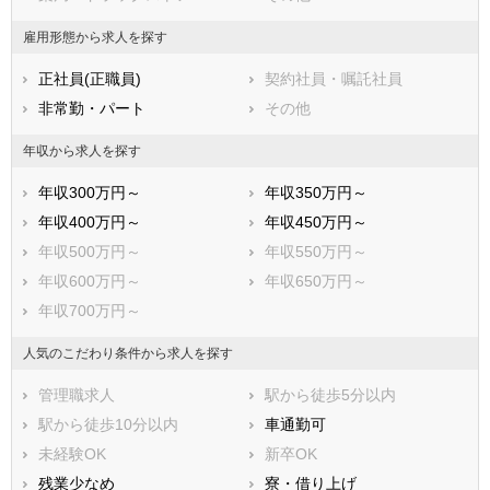
福岡県
佐賀県
長崎県
雇用形態から求人を探す
熊本県
大分県
宮崎県
正社員(正職員)
契約社員・嘱託社員
鹿児島県
沖縄県
非常勤・パート
その他
年収から求人を探す
年収300万円～
年収350万円～
年収400万円～
年収450万円～
年収500万円～
年収550万円～
年収600万円～
年収650万円～
年収700万円～
人気のこだわり条件から求人を探す
管理職求人
駅から徒歩5分以内
駅から徒歩10分以内
車通勤可
未経験OK
新卒OK
残業少なめ
寮・借り上げ