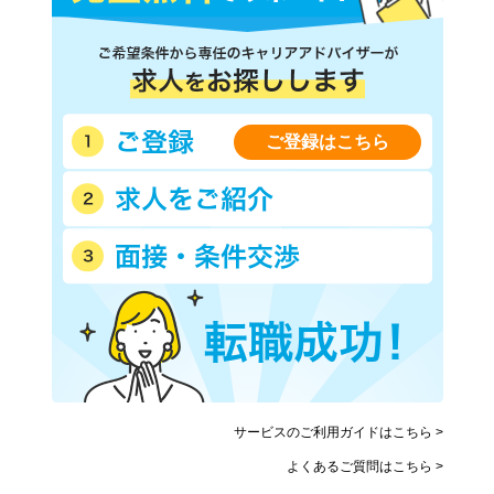
名鉄常滑線
名鉄河和線
名鉄津島線
名鉄尾西線
名鉄広見線
名鉄小牧線
名鉄築港線
名鉄西尾線
名鉄空港線
名鉄各務原線
ご登録はこちら
近鉄名古屋線
名古屋臨海高速鉄道あおなみ
線
愛知環状鉄道
愛知高速交通リニモ
豊橋鉄道渥美線
豊橋鉄道東田本線(駅前－運
動公園前)
豊橋鉄道東田本線(井原－赤
ゆとりーとライン
岩口)
JR東海交通事業城北線
サービスのご利用ガイドはこちら >
よくあるご質問はこちら >