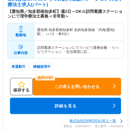
療法士求人(パート)
【愛知県／知多郡南知多町】週2日～OK☆訪問看護ステーショ
ンにて理学療法士募集＜非常勤＞
愛知県 知多郡南知多町
名鉄知多新線「内海(愛知)
駅」（バス・車4分）
勤務地
訪問看護ステーションにてリハビリ業務全般 ・リハ
ビリテーション ・生活環境に応…
仕事内容
車通勤可
積極採用中
この求人を問い合わせる
保存する
詳細を見る
株式会社ISHIKISOの求人一覧
更新日：2026/08/07 求人番号：10240453