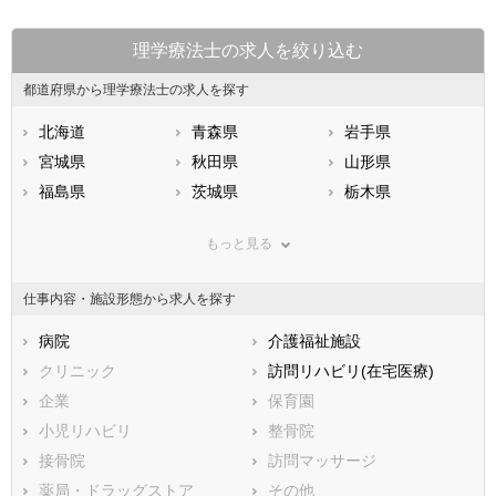
理学療法士の求人を絞り込む
都道府県から理学療法士の求人を探す
北海道
青森県
岩手県
宮城県
秋田県
山形県
福島県
茨城県
栃木県
群馬県
埼玉県
千葉県
もっと見る
東京都
神奈川県
新潟県
山梨県
長野県
富山県
仕事内容・施設形態から求人を探す
石川県
福井県
岐阜県
静岡県
病院
愛知県
介護福祉施設
三重県
滋賀県
クリニック
京都府
訪問リハビリ(在宅医療)
大阪府
兵庫県
企業
奈良県
保育園
和歌山県
鳥取県
小児リハビリ
島根県
整骨院
岡山県
広島県
接骨院
山口県
訪問マッサージ
徳島県
香川県
薬局・ドラッグストア
愛媛県
その他
高知県