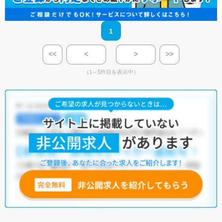
1
<<
<
>
>>
（1～5件目を表示中）