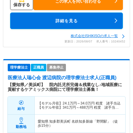
この求人を問い合わせる
保存する
詳細を見る
株式会社ISHIKISOの求人一覧
更新日：2026/08/07 求人番号：10240452
理学療法士
正職員
募集停止
医療法人瑞心会 渡辺病院
の理学療法士求人(正職員)
【愛知県／美浜町】 院内託児所完備＆残業なし♪地域医療に
貢献するケアミックス病院にて理学療法士募集！
【モデル月収】
24.1
万円～
34.0
万円
程度 諸手当込
【モデル年収】
341
万円～
488
万円
程度 諸手当・
給与
賞与込
愛知県 知多郡美浜町
名鉄知多新線「野間駅」（徒
歩15分）
勤務地