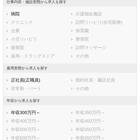
仕事内容・施設形態から求人を探す
石川県
福井県
岐阜県
静岡県
病院
愛知県
介護福祉施設
三重県
滋賀県
クリニック
京都府
訪問リハビリ(在宅医療)
大阪府
兵庫県
企業
奈良県
保育園
和歌山県
鳥取県
小児リハビリ
島根県
整骨院
岡山県
広島県
接骨院
山口県
訪問マッサージ
徳島県
香川県
薬局・ドラッグストア
愛媛県
その他
高知県
福岡県
佐賀県
長崎県
雇用形態から求人を探す
熊本県
大分県
宮崎県
正社員(正職員)
契約社員・嘱託社員
鹿児島県
沖縄県
非常勤・パート
その他
年収から求人を探す
年収300万円～
年収350万円～
年収400万円～
年収450万円～
年収500万円～
年収550万円～
年収600万円～
年収650万円～