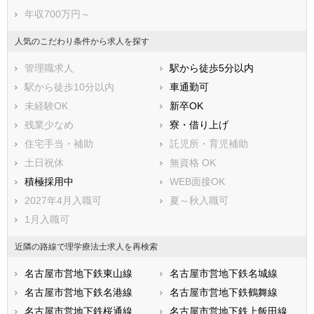
年収700万円～
人気のこだわり条件から求人を探す
管理職求人
駅から徒歩5分以内
駅から徒歩10分以内
車通勤可
未経験OK
新卒OK
残業少なめ
寮・借り上げ
住宅手当・補助
託児所・育児補助
土日祝休
無資格 OK
積極採用中
WEB面接OK
2027年4月入職可
夏～秋入職可
1月入職可
近隣の路線で理学療法士求人を再検索
名古屋市営地下鉄東山線
名古屋市営地下鉄名城線
名古屋市営地下鉄名港線
名古屋市営地下鉄鶴舞線
名古屋市営地下鉄桜通線
名古屋市営地下鉄上飯田線