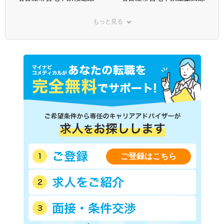
ＪＲ東海道本線(熱海－米原)
ＪＲ関西本線(名古屋－亀山)
もっと見る
ＪＲ中央本線(名古屋－塩尻)
ＪＲ飯田線
ＪＲ武豊線
名鉄名古屋本線
名鉄豊田線
名鉄豊川線
名鉄瀬戸線
名鉄犬山線
名鉄蒲郡線
名鉄三河線
名鉄常滑線
名鉄河和線
名鉄津島線
名鉄尾西線
名鉄広見線
名鉄小牧線
名鉄知多新線
名鉄西尾線
名鉄空港線
名鉄各務原線
ご登録はこちら
近鉄名古屋線
名古屋臨海高速鉄道あおなみ
線
愛知環状鉄道
愛知高速交通リニモ
豊橋鉄道渥美線
豊橋鉄道東田本線(駅前－運
動公園前)
豊橋鉄道東田本線(井原－赤
ゆとりーとライン