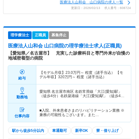
医療法人山和会 山口病院の求人一覧
更新日：2026/02/13 求人番号：608724
理学療法士
正職員
募集停止
医療法人山和会 山口病院
の理学療法士求人(正職員)
【愛知県／名古屋市】 充実した診療科目と専門外来が自慢の
地域密着型の病院
【モデル月収】
23.0
万円～
程度（諸手当込） 【モ
デル年収】
320
万円～
程度（諸手当込）
給与
愛知県 名古屋市南区
名鉄常滑線「大江(愛知)駅」
（徒歩4分）名鉄築港線「大江(愛知)駅」（徒歩4
勤務地
分）
■入院、外来患者さまのリハビリテーション業務 ※
兼務の可能性もございます。また…
仕事内容
駅から徒歩5分以内
車通勤可
新卒OK
寮・借り上げ