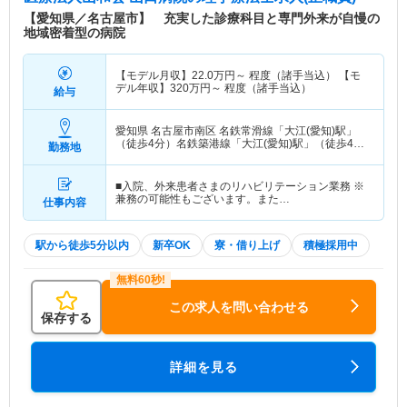
【愛知県／名古屋市】 充実した診療科目と専門外来が自慢の
地域密着型の病院
【モデル月収】
22.0
万円～
程度（諸手当込） 【モ
デル年収】
320
万円～
程度（諸手当込）
給与
愛知県 名古屋市南区
名鉄常滑線「大江(愛知)駅」
（徒歩4分）名鉄築港線「大江(愛知)駅」（徒歩4
勤務地
分）
■入院、外来患者さまのリハビリテーション業務 ※
兼務の可能性もございます。また…
仕事内容
駅から徒歩5分以内
新卒OK
寮・借り上げ
積極採用中
この求人を問い合わせる
保存する
詳細を見る