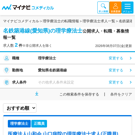
マイナビコメディカル
理学療法士の転職情報
理学療法士求人一覧
名鉄築港
名鉄築港線(愛知県)の理学療法士
公開求人・転職・募集情
報一覧
2
求人数
件
※非公開求人を除く
2026年08月07日(金)更新
職種
理学療法士
変更する
勤務地
愛知県名鉄築港線
変更する
求人条件
その他求人条件未設定
変更する
この検索条件を保存する
条件をクリア
理学療法士
正職員
医療法人山和会 山口病院
の理学療法士求人(正職員)