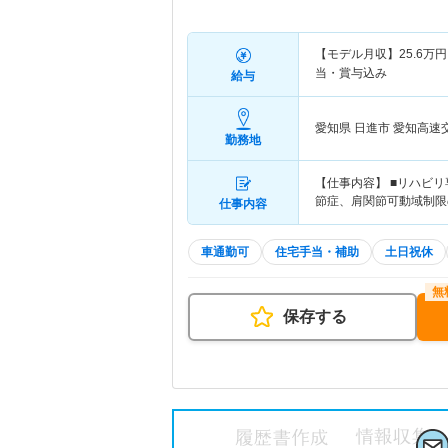
【モデル月収】
25.6
万円
当・賞与込み
給与
愛知県 日進市
愛知高速
勤務地
【仕事内容】 ■リハビ
節症、肩関節可動域制限
仕事内容
車通勤可
住宅手当・補助
土日祝休
保存する