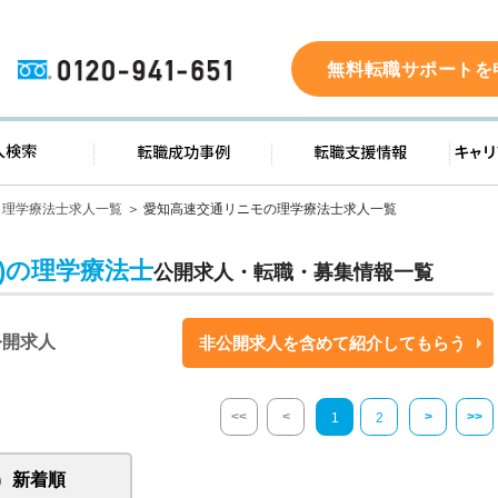
0120-941-651
無料転職サポートを
ド
求人検索
転職成功事例
転職支
理学療法士求人一覧
愛知高速交通リニモの理学療法士求人一覧
)の理学療法士
公開求人・転職・募集情報一覧
公開求人
非公開求人を含めて紹介してもらう
<<
<
>
>>
1
2
新着順