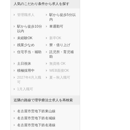
人気のこだわり条件から求人を探す
管理職求人
駅から徒歩5分以
内
駅から徒歩10分
車通勤可
以内
未経験OK
新卒OK
残業少なめ
寮・借り上げ
住宅手当・補助
託児所・育児補
助
土日祝休
無資格 OK
積極採用中
WEB面接OK
2027年4月入職
夏～秋入職可
可
1月入職可
近隣の路線で理学療法士求人を再検索
名古屋市営地下鉄東山線
名古屋市営地下鉄名城線
名古屋市営地下鉄名港線