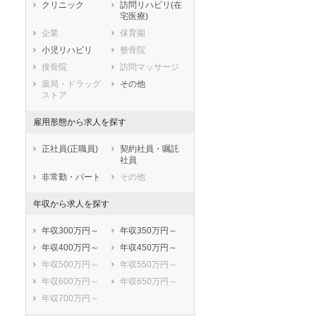
静岡県
愛知県
三重県
クリニック
訪問リハビリ(在
宅医療)
滋賀県
京都府
大阪府
企業
保育園
兵庫県
奈良県
和歌山県
小児リハビリ
整骨院
鳥取県
島根県
岡山県
接骨院
訪問マッサージ
広島県
山口県
徳島県
薬局・ドラッグ
その他
香川県
愛媛県
高知県
ストア
福岡県
佐賀県
長崎県
雇用形態から求人を探す
熊本県
大分県
宮崎県
鹿児島県
沖縄県
正社員(正職員)
契約社員・嘱託
社員
非常勤・パート
その他
年収から求人を探す
年収300万円～
年収350万円～
年収400万円～
年収450万円～
年収500万円～
年収550万円～
年収600万円～
年収650万円～
年収700万円～