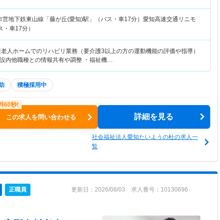
市営地下鉄東山線「藤が丘(愛知)駅」（バス・車17分）愛知高速交通リニモ
ス・車17分）
護老人ホームでのリハビリ業務（要介護3以上の方の運動機能の評価や指導）
設内他職種との情報共有や調整 ・福祉機…
助
積極採用中
詳細を見る
この求人を問い合わせる
社会福祉法人愛知たいようの杜の求人一
覧
正職員
更新日：2026/08/03 求人番号：10130696