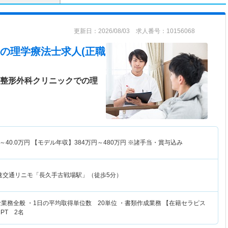
更新日：2026/08/03 求人番号：10156068
の理学療法士求人(正職
の整形外科クリニックでの理
～
40.0
万円
【モデル年収】
384
万円～
480
万円
※諸手当・賞与込み
速交通リニモ「長久手古戦場駅」（徒歩5分）
業務全般 ・1日の平均取得単位数 20単位 ・書類作成業務 【在籍セラピス
PT 2名