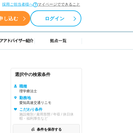
採用ご担当者様へ
マイページでできること
申し込む
ログイン
援情報
キャリアアドバイザー紹介
拠点一覧
選択中の検索条件
職種
理学療法士
勤務地
愛知高速交通リニモ
こだわり条件
施設種別 / 雇用形態 / 年収 / 休日休
暇・福利厚生など
条件を保存する