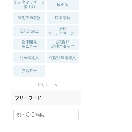
あん摩マッサージ
鍼灸師
指圧師
調剤薬局事務
医療事務
治験
視能訓練士
コーディネーター
臨床開発
調理師/
モニター
調理スタッフ
児童指導員
機能訓練指導員
胚培養士
閉じる
フリーワード