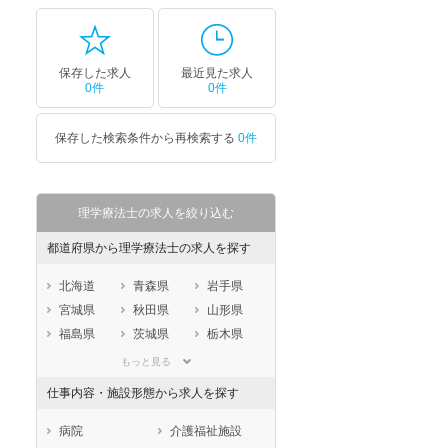
保存した求人
最近見た求人
0件
0件
保存した検索条件から再検索する
0件
理学療法士の求人を絞り込む
都道府県から理学療法士の求人を探す
北海道
青森県
岩手県
宮城県
秋田県
山形県
福島県
茨城県
栃木県
群馬県
埼玉県
千葉県
もっと見る
東京都
神奈川県
新潟県
仕事内容・施設形態から求人を探す
山梨県
長野県
富山県
石川県
福井県
岐阜県
病院
介護福祉施設