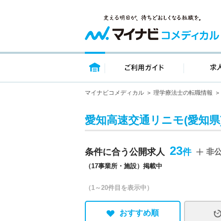
トップページ
ご利用ガイ
マイナビコメディカル
理学療法士の転職情報
愛知高速交通リニモ(愛知県
23
条件に合う公開求人
非
（17事業所・施設）掲載中
（1～20件目を表示中）
おすすめ順