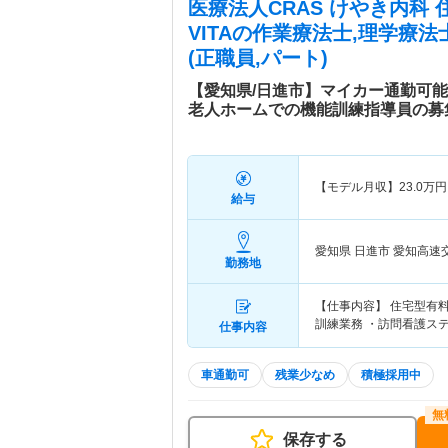
医療法人CRAS けやき内科
VITA
の作業療法士,理学療法
(正職員,パート)
【愛知県/日進市】マイカー通勤可
老人ホームでの機能訓練指導員の募
【モデル月収】
23.0
万円
給与
愛知県 日進市
愛知高速
勤務地
【仕事内容】 住宅型有
訓練業務 ・訪問看護ス
仕事内容
車通勤可
残業少なめ
積極採用中
保存する