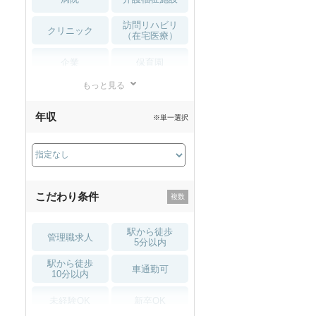
訪問リハビリ
クリニック
（在宅医療）
企業
保育園
もっと見る
小児リハビリ
整骨院
年収
※単一選択
接骨院
訪問マッサージ
薬局・
その他
ドラッグストア
こだわり条件
駅から徒歩
管理職求人
5分以内
駅から徒歩
車通勤可
10分以内
未経験OK
新卒OK