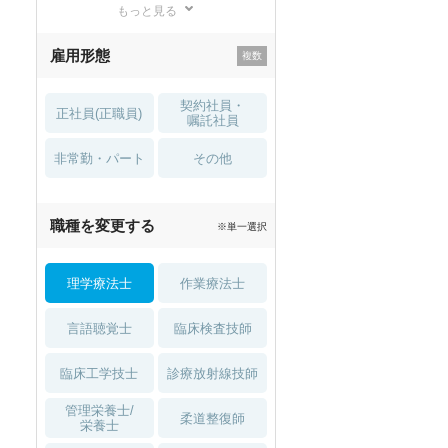
もっと見る
残業少なめ
寮・借り上げ
雇用形態
託児所・
住宅手当・補助
育児補助
契約社員・
正社員(正職員)
土日祝休
無資格 OK
嘱託社員
非常勤・パート
積極採用中
WEB面接OK
その他
2027年4月入職可
夏～秋入職可
職種を変更する
※単一選択
1月入職可
理学療法士
作業療法士
言語聴覚士
臨床検査技師
臨床工学技士
診療放射線技師
管理栄養士/
柔道整復師
栄養士