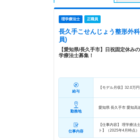
理学療法士
正職員
長久手こせんじょう整形外科
員)
【愛知県/長久手市】日祝固定休み
学療法士募集！
【モデル月収】
32.0
万円
給与
愛知県 長久手市
愛知高
勤務地
【仕事内容】 理学療法士
ト】（2025年4月時点） 
仕事内容