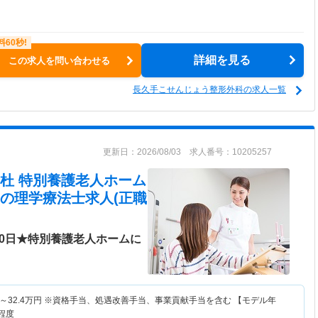
詳細を見る
この求人を問い合わせる
長久手こせんじょう整形外科の求人一覧
更新日：2026/08/03 求人番号：10205257
杜 特別養護老人ホーム
の理学療法士求人(正職
20日★特別養護老人ホームに
～
32.4
万円
※資格手当、処遇改善手当、事業貢献手当を含む 【モデル年
程度