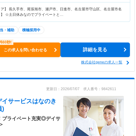
リア】 長久手市、尾張旭市、瀬戸市、日進市、名古屋市守山区、名古屋市名
ト】 ☆土日休みなのでプライベートと…
当・補助
積極採用中
詳細を見る
この求人を問い合わせる
株式会社geneの求人一覧
更新日：2026/07/07 求人番号：9842611
 デイサービスはなのき
)
日！プライベート充実◎デイサ
＞