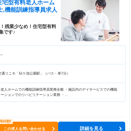
 住宅型有料老人ホーム
士,機能訓練指導員求人
能！残業少なめ！住宅型有料
集です♪
～
交通リニモ「杁ケ池公園駅」（バス・車7分）
料老人ホームでの機能訓練指導員業務全般 ・施設内のデイサービスでの機能
テーションでのリハビリテーション業務 ・…
詳細を見る
この求人を問い合わせる