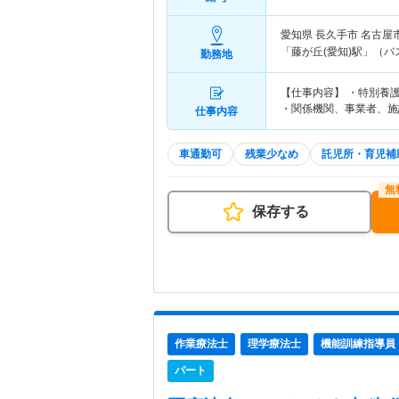
愛知県 長久手市
名古屋
「藤が丘(愛知)駅」（バ
勤務地
【仕事内容】 ・特別養
・関係機関、事業者、施
仕事内容
車通勤可
残業少なめ
託児所・育児補
保存する
作業療法士
理学療法士
機能訓練指導員
パート