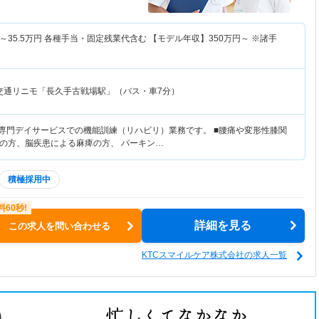
～
35.5
万円
各種手当・固定残業代含む 【モデル年収】
350
万円～
※諸手
交通リニモ「長久手古戦場駅」（バス・車7分）
リ専門デイサービスでの機能訓練（リハビリ）業務です。 ■腰痛や変形性膝関
の方、脳疾患による麻痺の方、 パーキン…
積極採用中
詳細を見る
この求人を問い合わせる
KTCスマイルケア株式会社の求人一覧