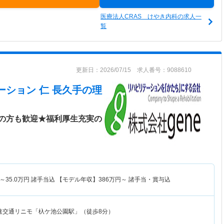
医療法人CRAS けやき内科の求人一
覧
更新日：2026/07/15 求人番号：9088610
ーション 仁 長久手
の理
の方も歓迎★福利厚生充実の
～
35.0
万円
諸手当込 【モデル年収】
386
万円～
諸手当・賞与込
速交通リニモ「杁ケ池公園駅」（徒歩8分）