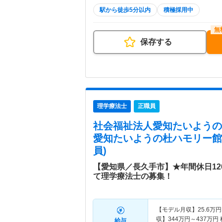
駅から徒歩5分以内
積極採用中
保存する
理学療法士
正職員
社会福祉法人愛知たいようの
愛知たいようの杜ハモリー館
員)
【愛知県／長久手市】★年間休日1
て理学療法士の募集！
【モデル月収】
25.6
万円
収】
344
万円～
437
万円
給与