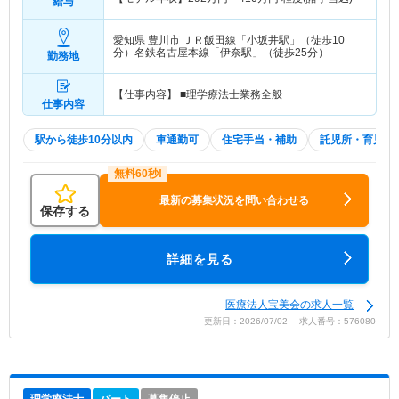
給与
愛知県 豊川市
ＪＲ飯田線「小坂井駅」（徒歩10
分）名鉄名古屋本線「伊奈駅」（徒歩25分）
勤務地
【仕事内容】 ■理学療法士業務全般
仕事内容
駅から徒歩10分以内
車通勤可
住宅手当・補助
託児所・育児補
最新の募集状況を問い合わせる
保存する
詳細を見る
医療法人宝美会の求人一覧
更新日：2026/07/02 求人番号：576080
理学療法士
パート
募集停止