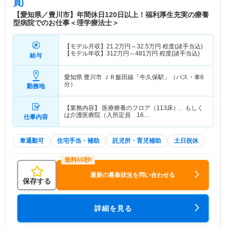
員)
【愛知県／豊川市】年間休日120日以上！福利厚生充実の療養
型病院でのお仕事＜理学療法士＞
【モデル月収】
21.2
万円～
32.5
万円
程度(諸手当込)
【モデル年収】
312
万円～
481
万円
程度(諸手当込)
給与
愛知県 豊川市
ＪＲ飯田線「牛久保駅」（バス・車6
分）
勤務地
【業務内容】 医療療養のフロア（113床）、もしく
は介護医療院（入所定員 16…
仕事内容
車通勤可
住宅手当・補助
託児所・育児補助
土日祝休
最新の募集状況を問い合わせる
保存する
詳細を見る