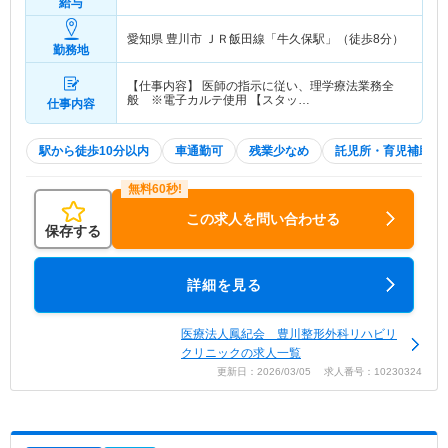
給与
愛知県 豊川市
ＪＲ飯田線「牛久保駅」（徒歩8分）
勤務地
【仕事内容】 医師の指示に従い、理学療法業務全
般 ※電子カルテ使用 【スタッ…
仕事内容
駅から徒歩10分以内
車通勤可
残業少なめ
託児所・育児補助
この求人を問い合わせる
保存する
詳細を見る
医療法人鳳紀会 豊川整形外科リハビリ
クリニックの求人一覧
更新日：2026/03/05 求人番号：10230324