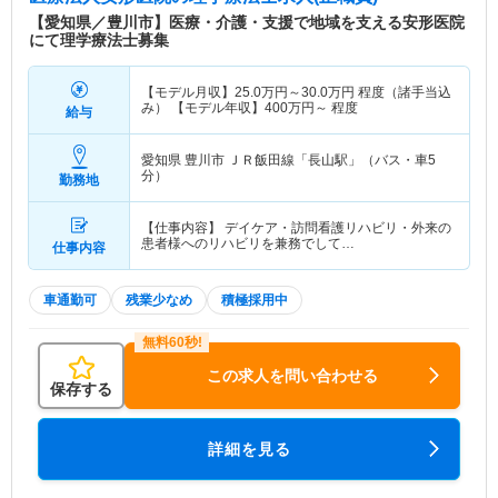
【愛知県／豊川市】医療・介護・支援で地域を支える安形医院
にて理学療法士募集
【モデル月収】
25.0
万円～
30.0
万円
程度（諸手当込
み） 【モデル年収】
400
万円～
程度
給与
愛知県 豊川市
ＪＲ飯田線「長山駅」（バス・車5
分）
勤務地
【仕事内容】 デイケア・訪問看護リハビリ・外来の
患者様へのリハビリを兼務でして…
仕事内容
車通勤可
残業少なめ
積極採用中
この求人を問い合わせる
保存する
詳細を見る