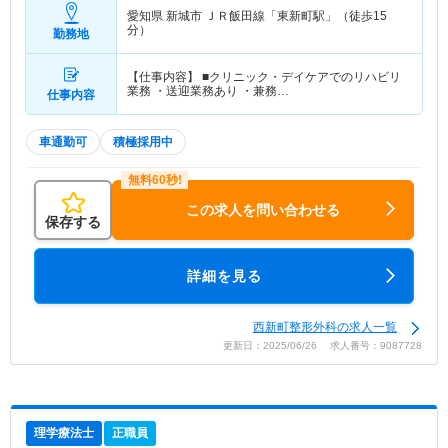
愛知県 新城市
ＪＲ飯田線「東新町駅」（徒歩15
分）
勤務地
【仕事内容】 ■クリニック・デイケアでのリハビリ
業務 ・送迎業務あり ・兼務…
仕事内容
車通勤可
積極採用中
この求人を問い合わせる
保存する
詳細を見る
西新町整形外科の求人一覧
更新日：2025/06/26 求人番号：9087728
理学療法士
正職員