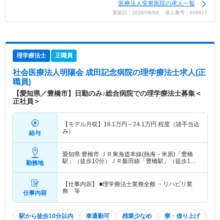
医療法人安形医院の求人一覧
更新日：2026/08/03 求人番号：606621
理学療法士
正職員
社会医療法人明陽会 成田記念病院
の理学療法士求人(正
職員)
【愛知県／豊橋市】日勤のみ♪総合病院での理学療法士募集＜
正社員＞
【モデル月収】
19.1
万円～
24.1
万円
程度（諸手当込
み）
給与
愛知県 豊橋市
ＪＲ東海道本線(熱海－米原)「豊橋
駅」（徒歩10分）ＪＲ飯田線「豊橋駅」（徒歩10
勤務地
分） 他
【仕事内容】 ■理学療法士業務全般 ・リハビリ業
務 等
仕事内容
駅から徒歩10分以内
車通勤可
残業少なめ
寮・借り上げ
積