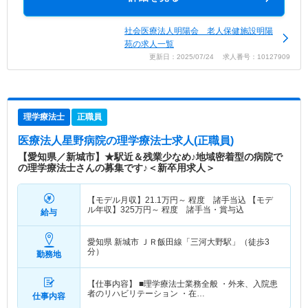
社会医療法人明陽会 老人保健施設明陽
苑の求人一覧
更新日：2025/07/24 求人番号：10127909
理学療法士
正職員
医療法人星野病院
の理学療法士求人(正職員)
【愛知県／新城市】★駅近＆残業少なめ♪地域密着型の病院で
の理学療法士さんの募集です♪＜新卒用求人＞
【モデル月収】
21.1
万円～
程度 諸手当込 【モデ
ル年収】
325
万円～
程度 諸手当・賞与込
給与
愛知県 新城市
ＪＲ飯田線「三河大野駅」（徒歩3
分）
勤務地
【仕事内容】 ■理学療法士業務全般 ・外来、入院患
者のリハビリテーション ・在…
仕事内容