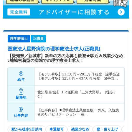
理学療法士
正職員
医療法人星野病院
の理学療法士求人(正職員)
【愛知県／新城市】新卒の方の応募も歓迎★駅近＆残業少なめ
♪地域密着型の病院での理学療法士求人！
【モデル月収】
21.1
万円～
28.1
万円
程度 諸手当込
【モデル年収】
325
万円～
437
万円
程度 諸手当・
給与
賞与込
愛知県 新城市
ＪＲ飯田線「三河大野駅」（徒歩3
分）
勤務地
【仕事内容】 ■理学療法士業務全般 ・外来、入院患
者のリハビリテーション ・在…
仕事内容
駅から徒歩5分以内
車通勤可
残業少なめ
寮・借り上げ
積