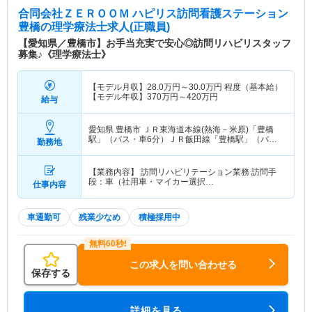
合同会社ＺＥＲＯＯＭ ハピリス訪問看護ステーション
豊橋
の理学療法士求人(正職員)
【愛知県／豊橋市】お手当充実で安心◎訪問リハビリスタッフ
募集♪《理学療法士》
【モデル月収】
28.0
万円～
30.0
万円
程度（基本給）
【モデル年収】
370
万円～
420
万円
給与
愛知県 豊橋市
ＪＲ東海道本線(熱海－米原)「豊橋
駅」（バス・車6分）ＪＲ飯田線「豊橋駅」（バ
勤務地
ス・車6分） 他
【業務内容】 訪問リハビリテーション業務 訪問手
段：車（社用車・マイカー選択…
仕事内容
車通勤可
残業少なめ
積極採用中
この求人を問い合わせる
保存する
詳細を見る