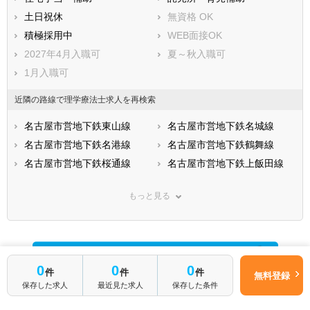
土日祝休
無資格 OK
積極採用中
WEB面接OK
2027年4月入職可
夏～秋入職可
1月入職可
近隣の路線で理学療法士求人を再検索
名古屋市営地下鉄東山線
名古屋市営地下鉄名城線
名古屋市営地下鉄名港線
名古屋市営地下鉄鶴舞線
名古屋市営地下鉄桜通線
名古屋市営地下鉄上飯田線
ＪＲ東海道本線(熱海－米原)
ＪＲ関西本線(名古屋－亀山)
もっと見る
ＪＲ中央本線(名古屋－塩尻)
ＪＲ武豊線
名鉄名古屋本線
名鉄豊田線
名鉄豊川線
名鉄瀬戸線
名鉄犬山線
名鉄蒲郡線
0
0
0
件
件
件
名鉄三河線
名鉄常滑線
無料登録
保存した求人
最近見た求人
保存した条件
名鉄河和線
名鉄津島線