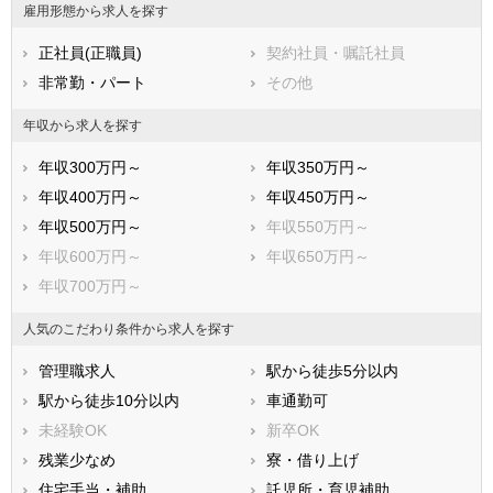
雇用形態から求人を探す
熊本県
大分県
宮崎県
正社員(正職員)
契約社員・嘱託社員
鹿児島県
沖縄県
非常勤・パート
その他
年収から求人を探す
年収300万円～
年収350万円～
年収400万円～
年収450万円～
年収500万円～
年収550万円～
年収600万円～
年収650万円～
年収700万円～
人気のこだわり条件から求人を探す
管理職求人
駅から徒歩5分以内
駅から徒歩10分以内
車通勤可
未経験OK
新卒OK
残業少なめ
寮・借り上げ
住宅手当・補助
託児所・育児補助