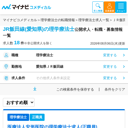
マイナビコメディカル
理学療法士の転職情報
理学療法士求人一覧
ＪＲ飯田
JR飯田線(愛知県)の理学療法士
公開求人・転職・募集情報
一覧
18
求人数
件
※非公開求人を除く
2026年08月06日(木)更新
職種
理学療法士
変更する
勤務地
愛知県ＪＲ飯田線
変更する
求人条件
その他求人条件未設定
変更する
この検索条件を保存する
条件をクリア
理学療法士
正職員
医療法人安形医院
の理学療法士求人(正職員)