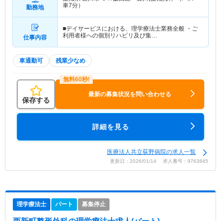
車7分）
勤務地
■デイサービスにおける、理学療法士業務全般 ・ご
利用者様への個別リハビリ及び集…
仕事内容
車通勤可
残業少なめ
最新の募集状況を問い合わせる
保存する
詳細を見る
医療法人共立荻野病院の求人一覧
更新日：2026/01/14 求人番号：9763845
理学療法士
パート
募集停止