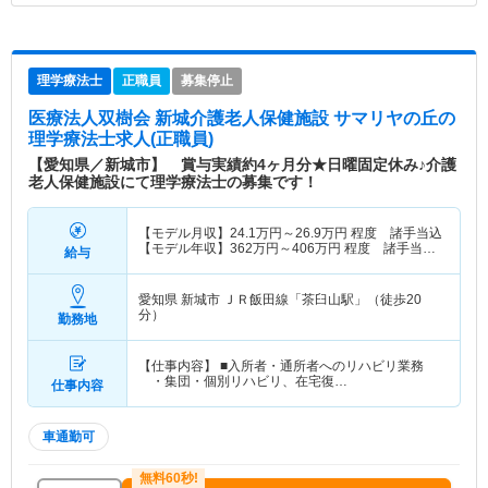
理学療法士
正職員
募集停止
医療法人双樹会 新城介護老人保健施設 サマリヤの丘
の
理学療法士求人(正職員)
【愛知県／新城市】 賞与実績約4ヶ月分★日曜固定休み♪介護
老人保健施設にて理学療法士の募集です！
【モデル月収】
24.1
万円～
26.9
万円
程度 諸手当込
【モデル年収】
362
万円～
406
万円
程度 諸手当・
給与
賞与込
愛知県 新城市
ＪＲ飯田線「茶臼山駅」（徒歩20
分）
勤務地
【仕事内容】 ■入所者・通所者へのリハビリ業務
・集団・個別リハビリ、在宅復…
仕事内容
車通勤可