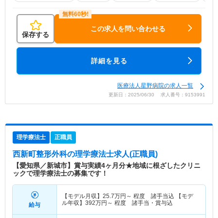
この求人を問い合わせる
保存する
詳細を見る
医療法人星野病院の求人一覧
更新日：2025/06/30 求人番号：9153991
理学療法士
正職員
西新町整形外科
の理学療法士求人(正職員)
【愛知県／新城市】賞与実績4ヶ月分★地域に根ざしたクリニ
ックで理学療法士の募集です！
【モデル月収】
25.7
万円～
程度 諸手当込 【モデ
ル年収】
392
万円～
程度 諸手当・賞与込
給与