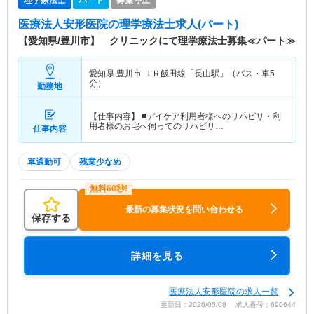
医療法人安形医院
の理学療法士求人(パート)
【愛知県/豊川市】 クリニックにて理学療法士募集≪パート≫
愛知県 豊川市
ＪＲ飯田線「長山駅」（バス・車5
分）
勤務地
【仕事内容】 ■デイケア利用者様へのリハビリ・利
用者様のお宅へ伺ってのリハビリ…
仕事内容
車通勤可
残業少なめ
最新の募集状況を問い合わせる
保存する
詳細を見る
医療法人安形医院の求人一覧
更新日：2026/05/08 求人番号：690644