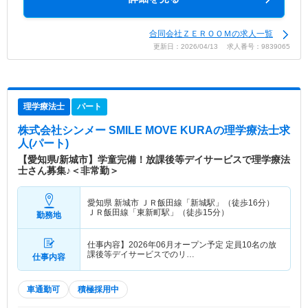
合同会社ＺＥＲＯＯＭの求人一覧
更新日：2026/04/13 求人番号：9839065
理学療法士
パート
株式会社シンメー SMILE MOVE KURA
の理学療法士求
人(パート)
【愛知県/新城市】学童完備！放課後等デイサービスで理学療法
士さん募集♪＜非常勤＞
愛知県 新城市
ＪＲ飯田線「新城駅」（徒歩16分）
ＪＲ飯田線「東新町駅」（徒歩15分）
勤務地
仕事内容】2026年06月オープン予定 定員10名の放
課後等デイサービスでのリ…
仕事内容
車通勤可
積極採用中