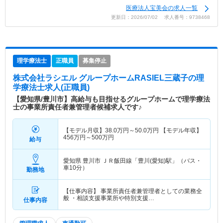
医療法人宝美会の求人一覧
更新日：2026/07/02 求人番号：9738468
理学療法士
正職員
募集停止
株式会社ラシエル グループホームRASIEL三蔵子
の理
学療法士求人(正職員)
【愛知県/豊川市】高給与も目指せるグループホームで理学療法
士の事業所責任者兼管理者候補求人です♪
【モデル月収】
38.0
万円～
50.0
万円
【モデル年収】
456
万円～
500
万円
給与
愛知県 豊川市
ＪＲ飯田線「豊川(愛知)駅」（バス・
車10分）
勤務地
【仕事内容】 事業所責任者兼管理者としての業務全
般 ・相談支援事業所や特別支援…
仕事内容