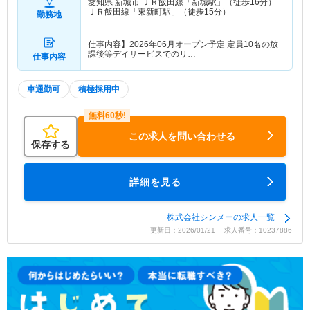
愛知県 新城市
ＪＲ飯田線「新城駅」（徒歩16分）
ＪＲ飯田線「東新町駅」（徒歩15分）
勤務地
仕事内容】2026年06月オープン予定 定員10名の放
課後等デイサービスでのリ…
仕事内容
車通勤可
積極採用中
この求人を問い合わせる
保存する
詳細を見る
株式会社シンメーの求人一覧
更新日：2026/01/21 求人番号：10237886