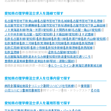
北設楽郡東栄町
北設楽郡豊根村
宝飯郡小坂井町
幡豆郡幡豆町
愛知県の理学療法士求人を路線で探す
名古屋市営地下鉄東山線
名古屋市営地下鉄名城線
名古屋市営地下鉄名港線
名古屋市営地下鉄鶴舞線
名古屋市営地下鉄桜通線
名古屋市営地下鉄上飯田線
ＪＲ東海道本線(熱海－米原)(愛知県)
ＪＲ関西本線(名古屋－亀山)(愛知県)
ＪＲ中央本線(名古屋－塩尻)(愛知県)
ＪＲ飯田線(愛知県)
ＪＲ武豊線
名鉄名古屋本線(愛知県)
名鉄豊田線
名鉄豊川線
名鉄瀬戸線
名鉄犬山線(愛知県)
名鉄蒲郡線
名鉄三河線
名鉄常滑線
名鉄河和線
名鉄津島線
名鉄尾西線
名鉄広見線(愛知県)
名鉄小牧線
名鉄知多新線
名鉄築港線
名鉄西尾線
名鉄空港線
名鉄各務原線(愛知県)
近鉄名古屋線(愛知県)
名古屋臨海高速鉄道あおなみ線
愛知環状鉄道
愛知高速交通リニモ
豊橋鉄道渥美線
豊橋鉄道東田本線(駅前－運動公園前)
豊橋鉄道東田本線(井原－赤岩口)
ゆとりーとライン
JR東海交通事業城北線
愛知県の理学療法士求人を仕事内容で探す
病院
介護福祉施設
クリニック
訪問リハビリ(在宅医療)
企業
保育園
小児リハビリ
整骨院
接骨院
訪問マッサージ
薬局・ドラッグストア
その他
愛知県の理学療法士求人を雇用形態で探す
正社員(正職員)
契約社員・嘱託社員
非常勤・パート
その他