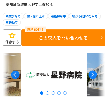
愛知県 新城市 大野字上野70-3
残業少なめ
寮・借り上げ
積極採用中
駅から徒歩5分以内
車通勤可
star
この求人を問い合わせる
保存する