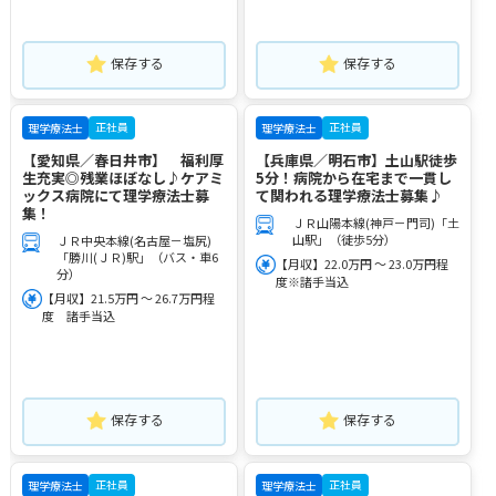
保存する
保存する
正社員
正社員
理学療法士
理学療法士
【愛知県／春日井市】 福利厚
【兵庫県／明石市】土山駅徒歩
生充実◎残業ほぼなし♪ケアミ
5分！病院から在宅まで一貫し
ックス病院にて理学療法士募
て関われる理学療法士募集♪
集！
ＪＲ山陽本線(神戸－門司)「土
山駅」（徒歩5分）
ＪＲ中央本線(名古屋－塩尻)
「勝川(ＪＲ)駅」（バス・車6
【月収】22.0万円 ～ 23.0万円程
分）
度※諸手当込
【月収】21.5万円 ～ 26.7万円程
度 諸手当込
保存する
保存する
正社員
正社員
理学療法士
理学療法士