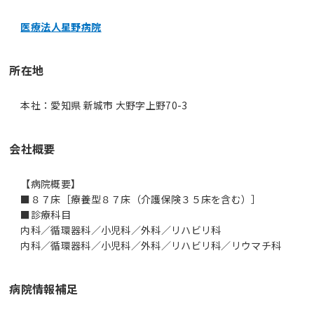
医療法人星野病院
所在地
本社：愛知県 新城市 大野字上野70-3
会社概要
【病院概要】
■８７床［療養型８７床（介護保険３５床を含む）］
■診療科目
内科／循環器科／小児科／外科／リハビリ科
内科／循環器科／小児科／外科／リハビリ科／リウマチ科
病院情報補足