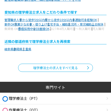
愛知県の理学療法士求人をこだわり条件で探す
管理職求人
駅から徒歩5分以内
駅から徒歩10分以内
車通勤可
未経験OK
新卒OK
残業少なめ
寮・借り上げ
住宅手当・補助
託児所・育児補助
土日祝休
無資格 OK
積極採用中
WEB面接OK
2027年4月入職可
夏～秋入職可
1月入職可
近隣の都道府県で理学療法士求人を再検索
岐阜県
静岡県
三重県
理学療法士の求人をすべて見る
専門サイト
理学療法士（PT）
作業療法士（OT）