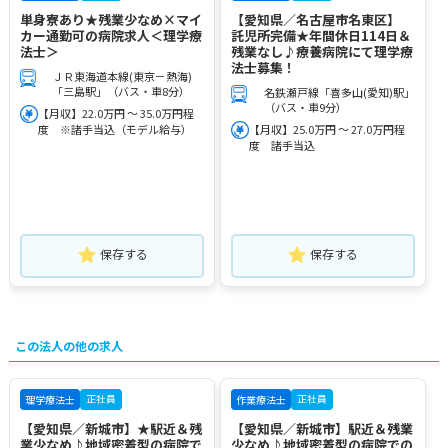
単身寮あり★残業少なめ×マイ
【愛知県／名古屋市名東区】
カー通勤可の病院求人＜理学療
託児所完備★年間休日114日＆
法士＞
残業なし♪療養病院にて理学療
法士募集！
ＪＲ東海道本線(東京－熱海)
「三島駅」（バス・車8分）
名鉄瀬戸線「喜多山(愛知)駅」
（バス・車9分）
【月収】22.0万円 ～ 35.0万円程
度 ※諸手当込（モデル給与）
【月収】25.0万円 ～ 27.0万円程
度 諸手当込
保存する
保存する
この法人の他の求人
正社員
正社員
理学療法士
作業療法士
【愛知県／新城市】★駅近＆残
【愛知県／新城市】駅近＆残業
業少なめ♪地域密着型の病院で
少なめ♪地域密着型の病院での