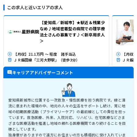
この求人と近いエリアの求人
【愛知県／新城市】★駅近＆残業少
なめ♪地域密着型の病院での理学療
法士さんの募集です♪＜新卒用求人
＞
【月収】21.1万円 ～ 程度 諸手当込
【月収】
ＪＲ飯田線「三河大野駅」（徒歩3分）
ＪＲ飯田
キャリアアドバイザーコメント
愛知県新城市に位置する一次救急・慢性医療を担う病院です。緑と清
流に恵まれた環境の中、地元の人々の生活をサポートし続け、常に地
域の初期医療活動（プライマリーケア）の最前線としての責任を担っ
ています。救急医療、外来、入院対応、リハビリ、在宅医療などさま
ざまな医療活動を推進し地域の頼れる医療機関であり続けることを目
標としています。
独身寮がありますので遠方にお住まいの方も積極的に受け入れていま