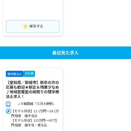
保存する
最近見た求人
正社員
理学療法士
【愛知県／新城市】新卒の方の
応募も歓迎★駅近＆残業少なめ
♪地域密着型の病院での理学療
法士求人！
ＪＲ飯田線「三河大野駅」
【モデル月収】21.1万円～28.1万
円 程度 諸手当込
【モデル年収】325万円～437万
円 程度 諸手当・賞与込