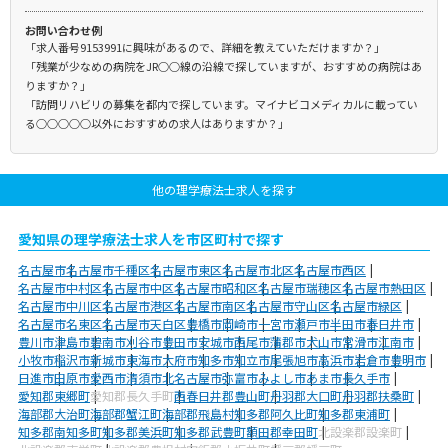
お問い合わせ例
「求人番号9153991に興味があるので、詳細を教えていただけますか？」
「残業が少なめの病院をJR○○線の沿線で探していますが、おすすめの病院はあ
りますか？」
「訪問リハビリの募集を都内で探しています。マイナビコメディカルに載ってい
る○○○○○以外におすすめの求人はありますか？」
他の理学療法士求人を探す
愛知県の理学療法士求人を市区町村で探す
名古屋市
名古屋市千種区
名古屋市東区
名古屋市北区
名古屋市西区
名古屋市中村区
名古屋市中区
名古屋市昭和区
名古屋市瑞穂区
名古屋市熱田区
名古屋市中川区
名古屋市港区
名古屋市南区
名古屋市守山区
名古屋市緑区
名古屋市名東区
名古屋市天白区
豊橋市
岡崎市
一宮市
瀬戸市
半田市
春日井市
豊川市
津島市
碧南市
刈谷市
豊田市
安城市
西尾市
蒲郡市
犬山市
常滑市
江南市
小牧市
稲沢市
新城市
東海市
大府市
知多市
知立市
尾張旭市
高浜市
岩倉市
豊明市
日進市
田原市
愛西市
清須市
北名古屋市
弥富市
みよし市
あま市
長久手市
愛知郡東郷町
愛知郡長久手町
西春日井郡豊山町
丹羽郡大口町
丹羽郡扶桑町
海部郡大治町
海部郡蟹江町
海部郡飛島村
知多郡阿久比町
知多郡東浦町
知多郡南知多町
知多郡美浜町
知多郡武豊町
額田郡幸田町
北設楽郡設楽町