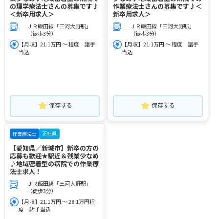
の理学療法士さんの募集です♪
作業療法士さんの募集です♪＜
＜新卒用求人＞
新卒用求人＞
ＪＲ飯田線「三河大野駅」
ＪＲ飯田線「三河大野駅」
（徒歩3分）
（徒歩3分）
【月収】21.1万円 ～ 程度 諸手
【月収】21.1万円 ～ 程度 諸手
当込
当込
保存する
保存する
正社員
作業療法士
【愛知県／新城市】新卒の方の
応募も歓迎★駅近＆残業少なめ
♪地域密着型の病院での作業療
法士求人！
ＪＲ飯田線「三河大野駅」
（徒歩3分）
【月収】21.1万円 ～ 28.1万円程
度 諸手当込