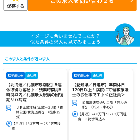
この求人を問い合わせる
保存する
イメージに合いませんでしたか？
似た条件の求人も見てみましょう
この求人と条件が近い求人
正社員
正社員
理学療法士
理学療法士
【北海道／札幌市厚別区】5連
【愛知県／日進市】年間休日
休取得も容易♪／残業時間月5
120日以上！病院にて理学療法
時間以内／札幌最大規模の回復
士のお仕事です♪＜正社員＞
期リハ病院
愛知高速交通リニモ「芸大通
駅」（バス・車4分）
ＪＲ函館本線(函館－旭川)「森
林公園(北海道)駅」（徒歩15
【月収】24.0万円 ～ 27.3万円程
分）
度 ※諸手当込み
【月収】18.3万円 ～ 25.0万円程
度