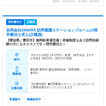
更新日：2026/05/13 求人番号：9019067
理学療法士
正職員
合同会社SHIARA 訪問看護ステーションブルーム
の理
学療法士求人(正職員)
【愛知県／豊田市】無料駐車場完備！研修制度もあり訪問未経
験の方にもオススメです＜理学療法士＞
【モデル月収】
24.0
万円～
程度 諸手当込 【モデ
ル年収】
368
万円～
380
万円
程度
給与
愛知県 豊田市
愛知環状鉄道「末野原駅」（バス・
車4分）
勤務地
【仕事内容】 ■訪問看護ステーションからのリハビ
リ業務全般を行っていただきます…
仕事内容
車通勤可
積極採用中