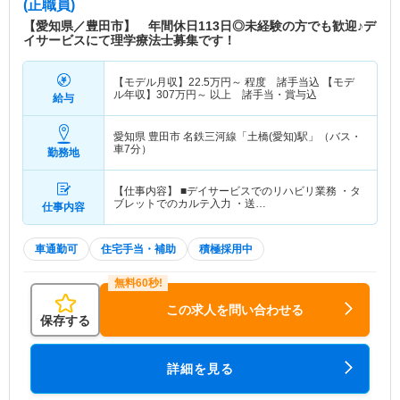
(正職員)
【愛知県／豊田市】 年間休日113日◎未経験の方でも歓迎♪デ
イサービスにて理学療法士募集です！
【モデル月収】
22.5
万円～
程度 諸手当込 【モデ
ル年収】
307
万円～
以上 諸手当・賞与込
給与
愛知県 豊田市
名鉄三河線「土橋(愛知)駅」（バス・
車7分）
勤務地
【仕事内容】 ■デイサービスでのリハビリ業務 ・タ
ブレットでのカルテ入力 ・送…
仕事内容
車通勤可
住宅手当・補助
積極採用中
この求人を問い合わせる
保存する
詳細を見る