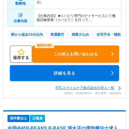
分）
勤務地
【仕事内容】 ■リハビリ専門のデイサービスにて機
能訓練業務（リハビリ）を行って…
仕事内容
駅から徒歩10分以内
車通勤可
残業少なめ
住宅手当・補助
この求人を問い合わせる
保存する
詳細を見る
KTCスマイルケア株式会社の求人一覧
更新日：2026/08/03 求人番号：9843001
理学療法士
正職員
合同会社P-BEANS P-BASE 清水店
の理学療法士求人