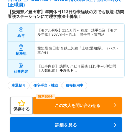
(正職員)
【愛知県／豊田市】年間休日113日◎未経験の方でも歓迎♪訪問
看護ステーションにて理学療法士募集！
【モデル月収】
22.5
万円～
程度 諸手当込 【モデ
ル年収】
307
万円～
以上 諸手当・賞与込
給与
愛知県 豊田市
名鉄三河線「土橋(愛知)駅」（バス・
車7分）
勤務地
【仕事内容】 訪問リハビリ業務 1日5件～6件訪問
【人数配置】 ◆寿店 P…
仕事内容
車通勤可
住宅手当・補助
積極採用中
この求人を問い合わせる
保存する
詳細を見る