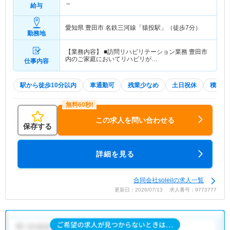
～
給与
愛知県 豊田市
名鉄三河線「猿投駅」（徒歩7分）
勤務地
【業務内容】 ■訪問リハビリテーション業務 豊田市
内のご家庭においてリハビリが…
仕事内容
駅から徒歩10分以内
車通勤可
残業少なめ
土日祝休
積極採
この求人を問い合わせる
保存する
詳細を見る
合同会社soleilの求人一覧
更新日：2026/07/13 求人番号：9773777