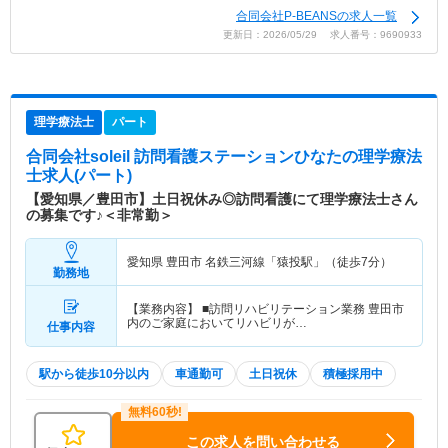
合同会社P-BEANSの求人一覧
更新日：2026/05/29 求人番号：9690933
理学療法士
パート
合同会社soleil 訪問看護ステーションひなた
の理学療法
士求人(パート)
【愛知県／豊田市】土日祝休み◎訪問看護にて理学療法士さん
の募集です♪＜非常勤＞
愛知県 豊田市
名鉄三河線「猿投駅」（徒歩7分）
勤務地
【業務内容】 ■訪問リハビリテーション業務 豊田市
内のご家庭においてリハビリが…
仕事内容
駅から徒歩10分以内
車通勤可
土日祝休
積極採用中
この求人を問い合わせる