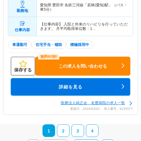
愛知県 豊田市
名鉄三河線「若林(愛知)駅」（バス・
車5分）
勤務地
【仕事内容】 入院と外来のリハビリを行っていただ
きます。 月平均取得単位数：1…
仕事内容
車通勤可
住宅手当・補助
積極採用中
この求人を問い合わせる
保存する
詳細を見る
医療法人純正会 名豊病院の求人一覧
更新日：2026/03/03 求人番号：9135577
1
2
3
4