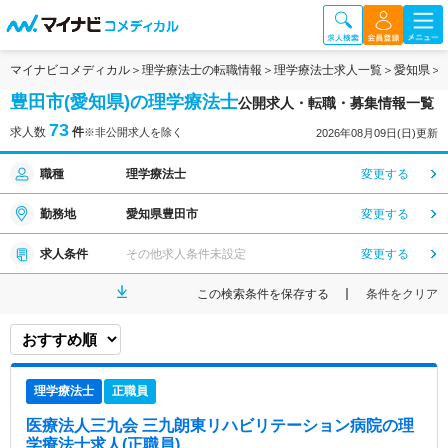
マイナビコメディカル
理学療法士の転職情報
理学療法士求人一覧
愛知県
豊田市(愛知県)の理学療法士
公開求人・転職・募集情報一覧
73
求人数
件
※非公開求人を除く
2026年08月09日(日)更新
職種
理学療法士
変更する
勤務地
愛知県豊田市
変更する
求人条件
その他求人条件未設定
変更する
この検索条件を保存する
条件をクリア
理学療法士
正職員
医療法人三九会 三九朗東リハビリテーション病院
の理
学療法士求人(正職員)