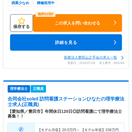
残業少なめ
積極採用中
この求人を問い合わせる
保存する
詳細を見る
医療法人豊田山之手会の求人一覧
更新日：2026/07/28 求人番号：666266
理学療法士
正職員
合同会社soleil 訪問看護ステーションひなた
の理学療法
士求人(正職員)
【愛知県／豊田市】年間休日120日◎訪問看護にて理学療法士
募集！！
【モデル月収】
20.0
万円～
【モデル年収】
336
万円