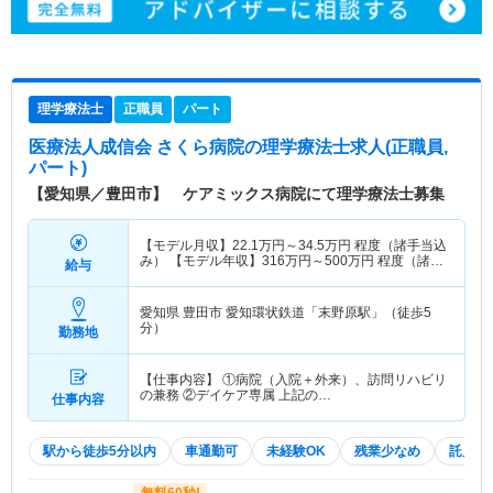
理学療法士
正職員
パート
医療法人成信会 さくら病院
の理学療法士求人(正職員,
パート)
【愛知県／豊田市】 ケアミックス病院にて理学療法士募集
【モデル月収】
22.1
万円～
34.5
万円
程度（諸手当込
み） 【モデル年収】
316
万円～
500
万円
程度（諸手
給与
当賞与込）
愛知県 豊田市
愛知環状鉄道「末野原駅」（徒歩5
分）
勤務地
【仕事内容】 ①病院（入院＋外来）、訪問リハビリ
の兼務 ②デイケア専属 上記の…
仕事内容
駅から徒歩5分以内
車通勤可
未経験OK
残業少なめ
託児所