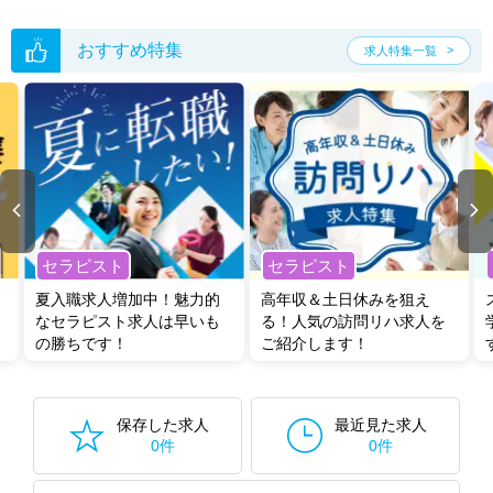
た求人特集
をぜひご活用ください。
転職支援の他、情報収集や募集状況の確認も、お気軽にご相談くださ
い。
おすすめ特集
求人特集一覧
セラピスト
セラピスト
夏入職求人増加中！魅力的
高年収＆土日休みを狙え
なセラピスト求人は早いも
る！人気の訪問リハ求人を
の勝ちです！
ご紹介します！
保存した求人
最近見た求人
0件
0件