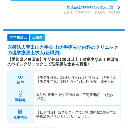
株式会社NursePro.の求人一覧
更新日：2026/07/30 求人番号：9863495
理学療法士
正職員
医療法人豊田山之手会 山之手痛みと内科のクリニック
の理学療法士求人(正職員)
【愛知県／豊田市】年間休日120日以上！残業少なめ！豊田市
のペインクリニックにて理学療法士さん募集♪
【モデル月収】
23.4
万円～
29.1
万円
程度 諸手当込
【モデル年収】
349
万円～
431
万円
程度 諸手当込
給与
愛知県 豊田市
愛知環状鉄道「三河豊田駅」（徒歩
12分）
勤務地
【仕事内容】 当クリニックでは物理療法に頼らず徒
手療法をメインとしたリハビリテ…
仕事内容