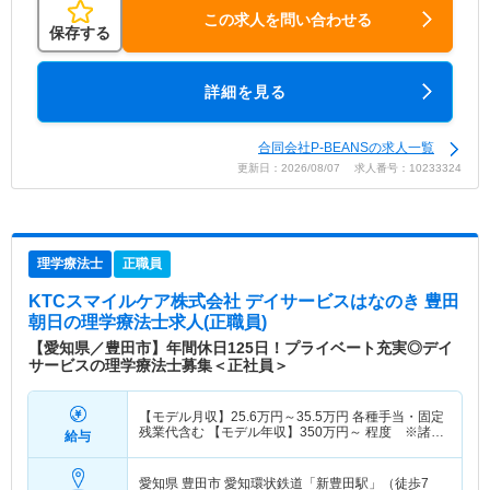
この求人を問い合わせる
保存する
詳細を見る
合同会社P-BEANSの求人一覧
更新日：2026/08/07 求人番号：10233324
理学療法士
正職員
KTCスマイルケア株式会社 デイサービスはなのき 豊田
朝日
の理学療法士求人(正職員)
【愛知県／豊田市】年間休日125日！プライベート充実◎デイ
サービスの理学療法士募集＜正社員＞
【モデル月収】
25.6
万円～
35.5
万円
各種手当・固定
残業代含む 【モデル年収】
350
万円～
程度 ※諸手
給与
当・賞与込み
愛知県 豊田市
愛知環状鉄道「新豊田駅」（徒歩7