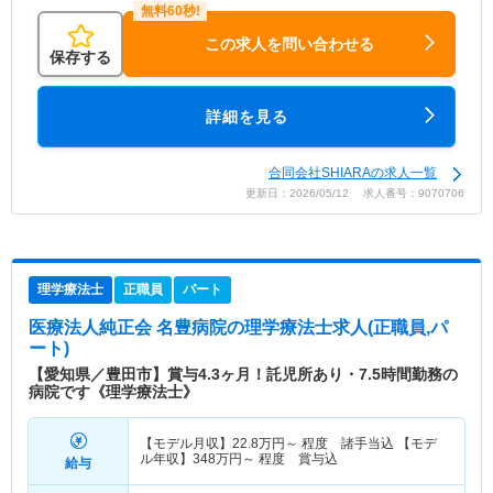
この求人を問い合わせる
保存する
詳細を見る
合同会社SHIARAの求人一覧
更新日：2026/05/12 求人番号：9070706
理学療法士
正職員
パート
医療法人純正会 名豊病院
の理学療法士求人(正職員,パ
ート)
【愛知県／豊田市】賞与4.3ヶ月！託児所あり・7.5時間勤務の
病院です《理学療法士》
【モデル月収】
22.8
万円～
程度 諸手当込 【モデ
ル年収】
348
万円～
程度 賞与込
給与