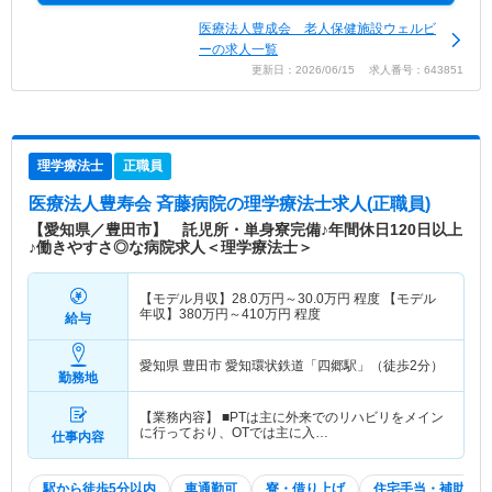
医療法人豊成会 老人保健施設ウェルビ
ーの求人一覧
更新日：2026/06/15 求人番号：643851
理学療法士
正職員
医療法人豊寿会 斉藤病院
の理学療法士求人(正職員)
【愛知県／豊田市】 託児所・単身寮完備♪年間休日120日以上
♪働きやすさ◎な病院求人＜理学療法士＞
【モデル月収】
28.0
万円～
30.0
万円
程度 【モデル
年収】
380
万円～
410
万円
程度
給与
愛知県 豊田市
愛知環状鉄道「四郷駅」（徒歩2分）
勤務地
【業務内容】 ■PTは主に外来でのリハビリをメイン
に行っており、OTでは主に入…
仕事内容
駅から徒歩5分以内
車通勤可
寮・借り上げ
住宅手当・補助