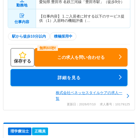
愛知県 豊田市
名鉄三河線「豊田市駅」（徒歩9分）
勤務地
【仕事内容】 1.ご入居者に対する以下のサービス提
供 （1）入居時の機能評価（…
仕事内容
駅から徒歩10分以内
積極採用中
この求人を問い合わせる
保存する
詳細を見る
株式会社ベネッセスタイルケアの求人一
覧
更新日：2026/07/10 求人番号：10179125
理学療法士
正職員