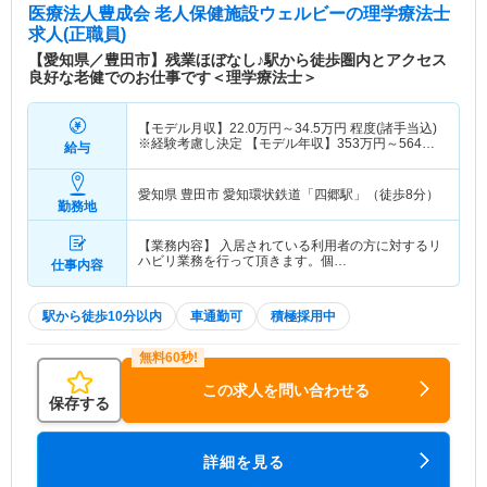
医療法人豊成会 老人保健施設ウェルビー
の理学療法士
求人(正職員)
【愛知県／豊田市】残業ほぼなし♪駅から徒歩圏内とアクセス
良好な老健でのお仕事です＜理学療法士＞
【モデル月収】
22.0
万円～
34.5
万円
程度(諸手当込)
※経験考慮し決定 【モデル年収】
353
万円～
564
万
給与
円
程度(諸手当込)
愛知県 豊田市
愛知環状鉄道「四郷駅」（徒歩8分）
勤務地
【業務内容】 入居されている利用者の方に対するリ
ハビリ業務を行って頂きます。個…
仕事内容
駅から徒歩10分以内
車通勤可
積極採用中
この求人を問い合わせる
保存する
詳細を見る