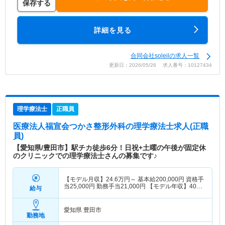
保存する
詳細を見る
合同会社soleilの求人一覧
更新日：2026/05/26 求人番号：10127434
理学療法士
正職員
医療法人福宣会つかさ整形外科
の理学療法士求人(正職
員)
【愛知県/豊田市】駅チカ徒歩6分！日祝+土曜の午後が固定休
のクリニックでの理学療法士さんの募集です♪
【モデル月収】
24.6
万円～
基本給200,000円 資格手
当25,000円 勤務手当21,000円 【モデル年収】
400
給与
万円～
愛知県 豊田市
勤務地