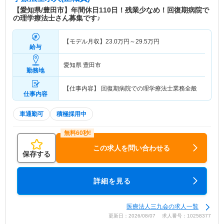
【愛知県/豊田市】年間休日110日！残業少なめ！回復期病院で
の理学療法士さん募集です♪
【モデル月収】
23.0
万円～
29.5
万円
給与
愛知県 豊田市
勤務地
【仕事内容】 回復期病院での理学療法士業務全般
仕事内容
車通勤可
積極採用中
この求人を問い合わせる
保存する
詳細を見る
医療法人三九会の求人一覧
更新日：2026/08/07 求人番号：10258377