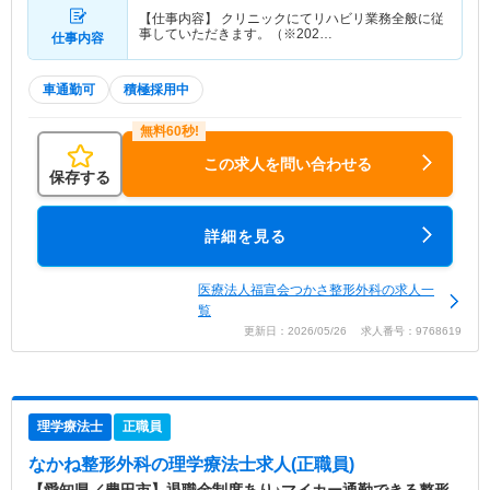
【仕事内容】 クリニックにてリハビリ業務全般に従
事していただきます。（※202…
仕事内容
車通勤可
積極採用中
この求人を問い合わせる
保存する
詳細を見る
医療法人福宣会つかさ整形外科の求人一
覧
更新日：2026/05/26 求人番号：9768619
理学療法士
正職員
なかね整形外科
の理学療法士求人(正職員)
【愛知県／豊田市】退職金制度あり♪マイカー通勤できる整形