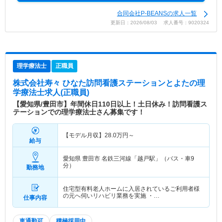
合同会社P-BEANSの求人一覧
更新日：2026/08/03 求人番号：9020324
理学療法士
正職員
株式会社寿々 ひなた訪問看護ステーションとよた
の理
学療法士求人(正職員)
【愛知県/豊田市】年間休日110日以上！土日休み！訪問看護ス
テーションでの理学療法士さん募集です！
【モデル月収】
28.0
万円～
給与
愛知県 豊田市
名鉄三河線「越戸駅」（バス・車9
分）
勤務地
住宅型有料老人ホームに入居されているご利用者様
の元へ伺いリハビリ業務を実施 ・…
仕事内容
車通勤可
積極採用中