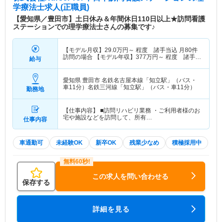
学療法士求人(正職員)
【愛知県／豊田市】土日休み＆年間休日110日以上★訪問看護
ステーションでの理学療法士さんの募集です♪
【モデル月収】
29.0
万円～
程度 諸手当込 月80件
訪問の場合 【モデル年収】
377
万円～
程度 諸手
給与
当・賞与込
愛知県 豊田市
名鉄名古屋本線「知立駅」（バス・
車11分）名鉄三河線「知立駅」（バス・車11分）
勤務地
【仕事内容】 ■訪問リハビリ業務 ・ご利用者様のお
宅や施設などを訪問して、所有…
仕事内容
車通勤可
未経験OK
新卒OK
残業少なめ
積極採用中
この求人を問い合わせる
保存する
詳細を見る