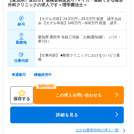
外科クリニックの求人です＜理学療法士＞
【モデル月収】
24.0
万円～
39.0
万円
程度 諸手当込
み 【モデル年収】
348
万円～
608
万円
程度 諸手当
給与
賞与込み モデル
愛知県 豊田市
名鉄三河線「土橋(愛知)駅」（バス・
車7分）
勤務地
【仕事内容】 ■整形クリニックにおけるリハビリ業
務
仕事内容
車通勤可
積極採用中
この求人を問い合わせる
保存する
詳細を見る
なかね整形外科の求人一覧