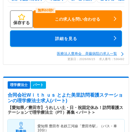
この求人を問い合わせる
保存する
詳細を見る
医療法人豊寿会 斉藤病院の求人一覧
更新日：2026/06/15 求人番号：536492
理学療法士
パート
合同会社Wｉｔｈ ｕｓ とよた美里訪問看護ステーショ
ン
の理学療法士求人(パート)
【愛知県／豊田市】うれしい土・日・祝固定休み！訪問看護ス
テーションで理学療法士（PT）募集＜パート＞
愛知県 豊田市
名鉄三河線「豊田市駅」（バス・車
10分）
勤務地