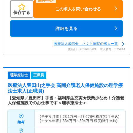
この求人を問い合わせる
保存する
詳細を見る
医療法人成信会 さくら病院の求人一覧
更新日：2026/08/03 求人番号：525914
理学療法士
正職員
医療法人豊田山之手会 高岡介護老人保健施設
の理学療
法士求人(正職員)
【愛知県／豊田市】手当・福利厚生充実★残業少なめ！介護老
人保健施設でのお仕事です＜理学療法士＞
【モデル月収】
23.1
万円～
27.6
万円
程度(諸手当込)
【モデル年収】
334
万円～
394
万円
程度(諸手当込)
給与