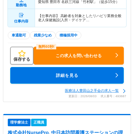
愛知県 豊田市
名鉄三河線「竹村駅」（徒歩15分）
勤務地
【仕事内容】 高齢者を対象としたリハビリ業務全般
老人保健施設(入所・デイケア…
仕事内容
車通勤可
残業少なめ
積極採用中
この求人を問い合わせる
保存する
詳細を見る
医療法人豊田山之手会の求人一覧
更新日：2026/08/03 求人番号：493687
理学療法士
正職員
株式会社NursePro. 中日本訪問看護ステーション
の理