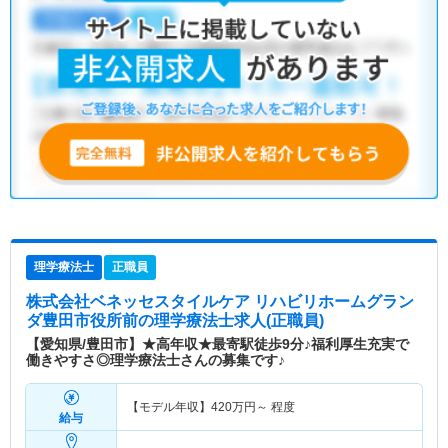
理学療法士
正職員
株式会社ベネッセスタイルケア リハビリホームグラン
ダ豊田市役所前
の理学療法士求人(正職員)
【愛知県/豊田市】★高年収★最寄駅徒歩9分♪福利厚生充実で
働きやすさ◎理学療法士さんの募集です♪
【モデル年収】
420
万円～
程度
給与