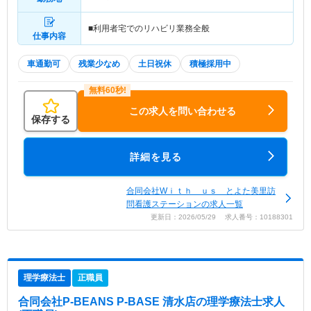
■利用者宅でのリハビリ業務全般
仕事内容
車通勤可
残業少なめ
土日祝休
積極採用中
この求人を問い合わせる
保存する
詳細を見る
合同会社Wｉｔｈ ｕｓ とよた美里訪
問看護ステーションの求人一覧
更新日：2026/05/29 求人番号：10188301
理学療法士
正職員
合同会社P-BEANS P-BASE 清水店
の理学療法士求人