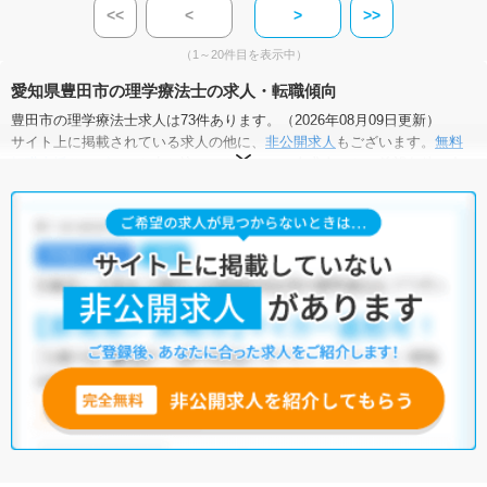
<<
<
>
>>
（1～20件目を表示中）
愛知県豊田市の理学療法士の求人・転職傾向
豊田市の理学療法士求人は73件あります。（2026年08月09日更新）
サイト上に掲載されている求人の他に、
非公開求人
もございます。
無料
転職支援サービス
にお申し込みいただくと、全求人からご希望条件に合
う求人を提案させていただきます。
豊田市の理学療法士求人では以下のような条件が人気です。
・
土日祝休
・
積極採用中
・
新卒OK
・
正社員(正職員)
・
病院
・
クリニック
・
介護福祉施設
・
訪問リハビリ(在宅医療)
・
小児リハビ
リ
・
保育園
他の条件でも人気の求人がございますので、「こだわり条件」から検索
いただくか、お気軽にお問い合わせください。
全国の理学療法士求人
から検索いただくことも可能です。
無料転職支援サービス
にお申し込みいただくと、ご希望条件をヒアリン
グした上で求人をご提案いたします。
ご希望条件がまだ定まっていない方は
人気の希望条件をピックアップし