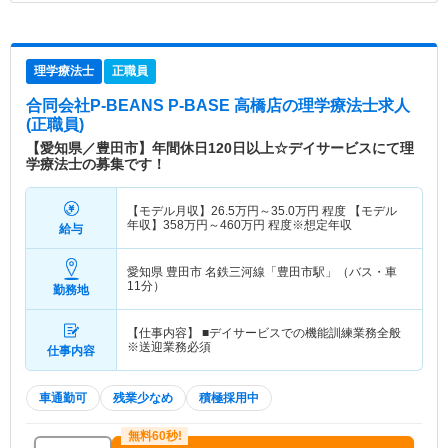
理学療法士
正職員
合同会社P-BEANS P-BASE 高橋店
の理学療法士求人
(正職員)
【愛知県／豊田市】年間休日120日以上☆デイサービスにて理
学療法士の募集です！
【モデル月収】
26.5
万円～
35.0
万円
程度 【モデル
年収】
358
万円～
460
万円
程度※想定年収
給与
愛知県 豊田市
名鉄三河線「豊田市駅」（バス・車
11分）
勤務地
【仕事内容】 ■デイサービスでの機能訓練業務全般
※送迎業務必須
仕事内容
車通勤可
残業少なめ
積極採用中