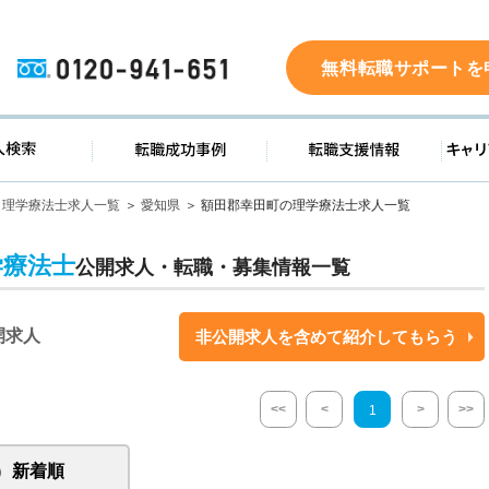
0120-941-651
無料転職サポートを
ド
求人検索
転職成功事例
転職支
理学療法士求人一覧
愛知県
額田郡幸田町の理学療法士求人一覧
学療法士
公開求人・転職・募集情報一覧
開求人
非公開求人を含めて紹介してもらう
<<
<
>
>>
1
新着順