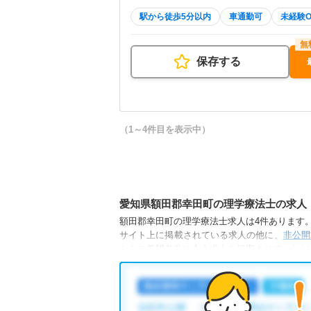
駅から徒歩5分以内
車通勤可
未経験O
保存する
（1～4件目を表示中）
愛知県額田郡幸田町の理学療法士の求人
額田郡幸田町の理学療法士求人は4件あります。（
サイト上に掲載されている求人の他に、
非公開
からご希望条件に合う求人を提案させていただ
額田郡幸田町の理学療法士求人では以下のよう
・
新卒OK
・
残業少なめ
・
未経験OK
・
正