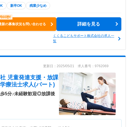
K
新卒OK
残業少なめ
詳細を見る
最新の募集状況を問い合わせる
くくるこどもサポート株式会社の求人一
覧
更新日：2025/05/21 求人番号：9762069
社 児童発達支援・放課
学療法士求人(パート)
歩5分♪未経験歓迎◎放課後