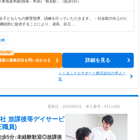
Ｒ東海道本線(熱海－米原)「相見駅」（徒歩5分）
ある子どもたちの療育指導、訓練を行っていただきます。 ・社会能力向上のた
継続的に提供することにより、成長、自立…
なめ
詳細を見る
最新の募集状況を問い合わせる
くくるこどもサポート株式会社の求人一
覧
更新日：2025/05/21 求人番号：9111166
社 放課後等デイサービ
職員)
徒歩5分♪未経験歓迎◎放課後