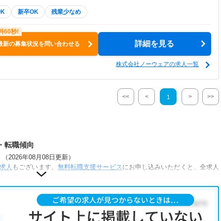
K
新卒OK
残業少なめ
詳細を見る
最新の募集状況を問い合わせる
株式会社ノーウェアの求人一覧
<<
<
>
>>
1
・転職傾向
2026年08月08日更新）
求人
もございます。
無料転職支援サービス
にお申し込みいただくと、全求人
きます。
な条件が人気です。
社員(正職員)
・
小児リハビリ
・
保育園