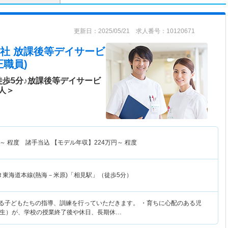
更新日：2025/05/21 求人番号：10120671
社 放課後等デイサービ
職員)
徒歩5分♪放課後等デイサービ
人＞
～
程度 諸手当込 【モデル年収】
224
万円～
程度
Ｒ東海道本線(熱海－米原)「相見駅」（徒歩5分）
ある子どもたちの指導、訓練を行っていただきます。 ・育ちに心配のある児
生）が、学校の授業終了後や休日、長期休…