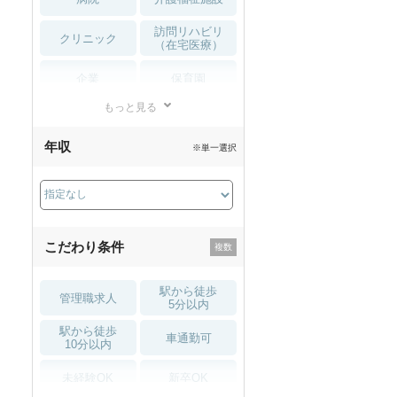
訪問リハビリ
クリニック
（在宅医療）
企業
保育園
もっと見る
小児リハビリ
整骨院
年収
※単一選択
接骨院
訪問マッサージ
薬局・
その他
ドラッグストア
こだわり条件
駅から徒歩
管理職求人
5分以内
駅から徒歩
車通勤可
10分以内
未経験OK
新卒OK