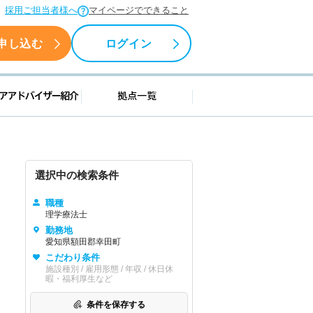
採用ご担当者様へ
マイページでできること
申し込む
ログイン
援情報
キャリアアドバイザー紹介
拠点一覧
選択中の検索条件
職種
理学療法士
勤務地
愛知県額田郡幸田町
こだわり条件
施設種別 / 雇用形態 / 年収 / 休日休
暇・福利厚生など
条件を保存する