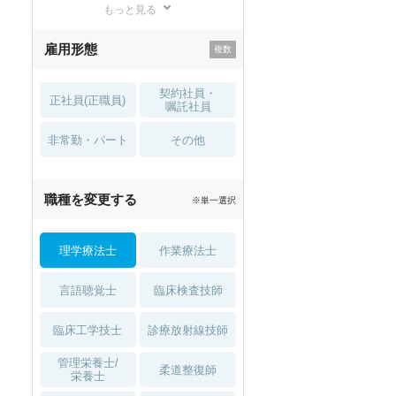
もっと見る
残業少なめ
寮・借り上げ
雇用形態
託児所・
住宅手当・補助
育児補助
契約社員・
正社員(正職員)
土日祝休
無資格 OK
嘱託社員
非常勤・パート
積極採用中
WEB面接OK
その他
2027年4月入職可
夏～秋入職可
職種を変更する
※単一選択
1月入職可
理学療法士
作業療法士
言語聴覚士
臨床検査技師
臨床工学技士
診療放射線技師
管理栄養士/
柔道整復師
栄養士