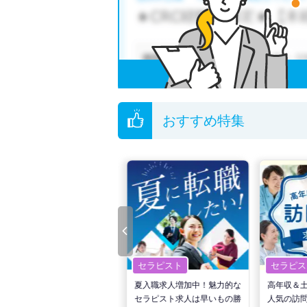
他の条件でも人気の求人がございますので、「
全国の理学療法士求人
から検索いただくことも
無料転職支援サービス
にお申し込みいただくと
ご希望条件がまだ定まっていない方は
人気の希
転職支援の他、情報収集や募集状況の確認も、
おすすめ特集
セラピスト
セラピスト
セラピス
転職で高収入を狙う！計画的
夏入職求人増加中！魅力的な
高年収＆
な活動でPTの好条件求人を
セラピスト求人は早いもの勝
人気の訪