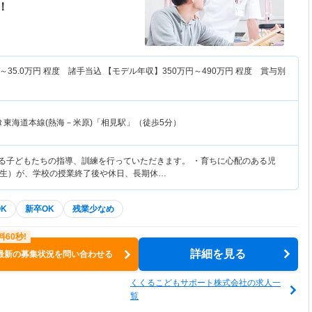
！
～
35.0
万円
程度 諸手当込 【モデル年収】
350
万円～
490
万円
程度 賞与別
Ｒ東海道本線(熱海－米原)「相見駅」（徒歩5分）
ある子どもたちの指導、訓練を行っていただきます。 ・育ちに心配のある児
生）が、学校の授業終了後や休日、長期休…
K
新卒OK
残業少なめ
詳細を見る
最新の募集状況を問い合わせる
くくるこどもサポート株式会社の求人一
覧