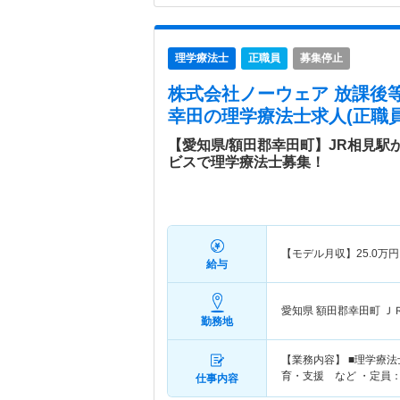
理学療法士
正職員
募集停止
株式会社ノーウェア 放課後
幸田
の理学療法士求人(正職員
【愛知県/額田郡幸田町】JR相見駅
ビスで理学療法士募集！
【モデル月収】
25.0
万円
給与
愛知県 額田郡幸田町
Ｊ
勤務地
【業務内容】 ■理学療
育・支援 など ・定員：
仕事内容