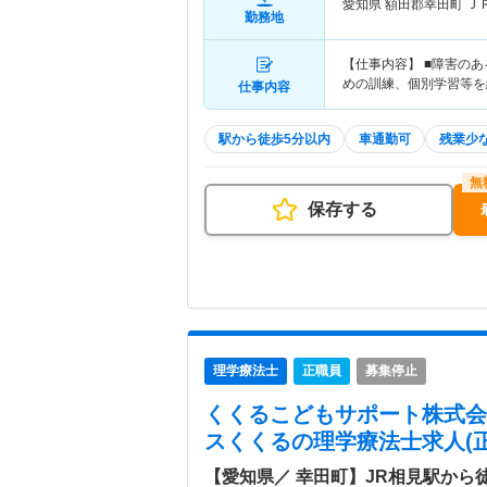
愛知県 額田郡幸田町
Ｊ
勤務地
【仕事内容】 ■障害の
めの訓練、個別学習等を
仕事内容
駅から徒歩5分以内
車通勤可
残業少
保存する
理学療法士
正職員
募集停止
くくるこどもサポート株式会
スくくる
の理学療法士求人(正
【愛知県／ 幸田町】JR相見駅から