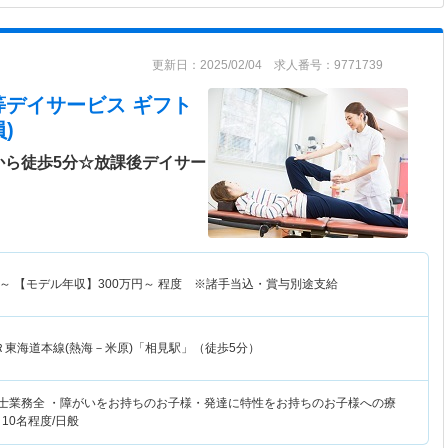
更新日：2025/02/04 求人番号：9771739
等デイサービス ギフト
)
から徒歩5分☆放課後デイサー
～
【モデル年収】
300
万円～
程度 ※諸手当込・賞与別途支給
Ｒ東海道本線(熱海－米原)「相見駅」（徒歩5分）
法士業務全 ・障がいをお持ちのお子様・発達に特性をお持ちのお子様への療
10名程度/日般