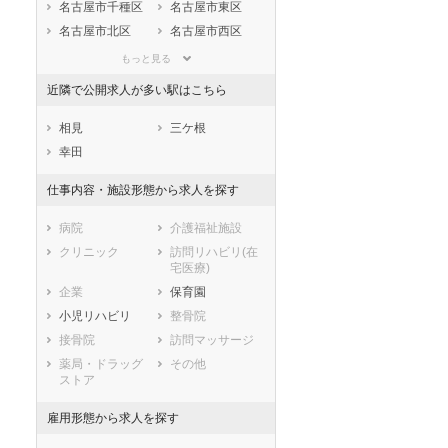
静岡県
愛知県
三重県
名古屋市千種区
名古屋市東区
滋賀県
京都府
大阪府
名古屋市北区
名古屋市西区
兵庫県
奈良県
和歌山県
名古屋市中村区
名古屋市中区
もっと見る
鳥取県
島根県
岡山県
名古屋市昭和区
名古屋市瑞穂区
近隣で公開求人が多い駅はこちら
広島県
山口県
徳島県
名古屋市熱田区
名古屋市中川区
香川県
愛媛県
高知県
名古屋市港区
名古屋市南区
相見
三ケ根
福岡県
佐賀県
長崎県
名古屋市守山区
名古屋市緑区
幸田
熊本県
大分県
宮崎県
名古屋市名東区
名古屋市天白区
仕事内容・施設形態から求人を探す
鹿児島県
沖縄県
市部
豊橋市
岡崎市
病院
介護福祉施設
一宮市
瀬戸市
クリニック
訪問リハビリ(在
宅医療)
半田市
春日井市
企業
保育園
豊川市
津島市
小児リハビリ
整骨院
碧南市
刈谷市
接骨院
訪問マッサージ
豊田市
安城市
薬局・ドラッグ
その他
西尾市
蒲郡市
ストア
犬山市
常滑市
江南市
小牧市
雇用形態から求人を探す
稲沢市
新城市