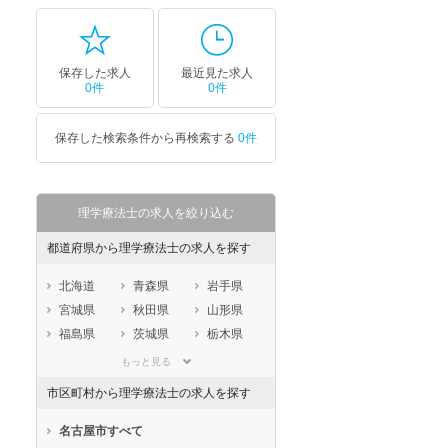
保存した求人
最近見た求人
0件
0件
保存した検索条件から再検索する
0件
理学療法士の求人を絞り込む
都道府県から理学療法士の求人を探す
北海道
青森県
岩手県
宮城県
秋田県
山形県
福島県
茨城県
栃木県
群馬県
埼玉県
千葉県
もっと見る
東京都
神奈川県
新潟県
市区町村から理学療法士の求人を探す
山梨県
長野県
富山県
石川県
福井県
岐阜県
名古屋市すべて