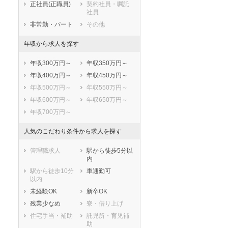
正社員(正職員)
契約社員・嘱託
東海市
大府市
社員
知多市
知立市
非常勤・パート
その他
尾張旭市
高浜市
年収から求人を探す
岩倉市
豊明市
日進市
田原市
年収300万円～
年収350万円～
愛西市
清須市
年収400万円～
年収450万円～
北名古屋市
弥富市
年収500万円～
年収550万円～
みよし市
あま市
年収600万円～
年収650万円～
長久手市
愛知郡東郷町
年収700万円～
西春日井郡豊山
丹羽郡大口町
町
人気のこだわり条件から求人を探す
丹羽郡扶桑町
海部郡大治町
海部郡蟹江町
海部郡飛島村
管理職求人
駅から徒歩5分以
内
知多郡阿久比町
知多郡東浦町
駅から徒歩10分
車通勤可
知多郡南知多町
知多郡美浜町
以内
知多郡武豊町
額田郡幸田町
未経験OK
新卒OK
セラピスト
セラピスト
北設楽郡設楽町
北設楽郡東栄町
残業少なめ
寮・借り上げ
北設楽郡豊根村
ートダ
世の中の需要の高まりととも
ワークライフバランス重視派
住宅手当・補助
託児所・育児補
スト向け
に増加傾向の「介護施設」求
の方へ！なぜ120日が基準？
助