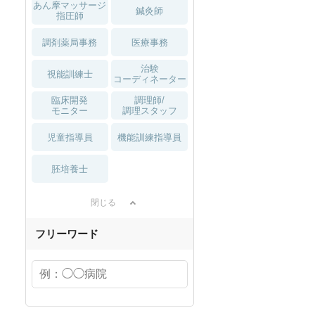
あん摩マッサージ
鍼灸師
指圧師
調剤薬局事務
医療事務
治験
視能訓練士
コーディネーター
臨床開発
調理師/
モニター
調理スタッフ
児童指導員
機能訓練指導員
胚培養士
閉じる
フリーワード