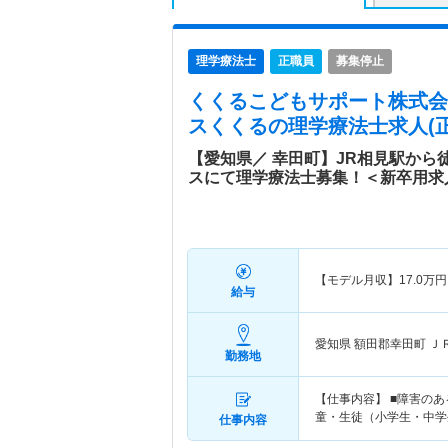
理学療法士
正職員
募集停止
くくるこどもサポート株式会
スくくる
の理学療法士求人(正
【愛知県／ 幸田町】JR相見駅から
スにて理学療法士募集！＜新卒用求
【モデル月収】
17.0
万円
給与
愛知県 額田郡幸田町
Ｊ
勤務地
【仕事内容】 ■障害の
童・生徒（小学生・中学
仕事内容