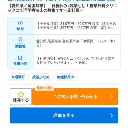
【愛知県／尾張旭市】 日祝休み♪残業なし！整形外科クリニ
ックにて理学療法士の募集です＜正社員＞
【モデル月収】
24.0
万円～
29.0
万円
程度 諸手当込
【モデル年収】
327
万円～
402
万円
程度 諸手当・
給与
賞与込
愛知県 尾張旭市
名鉄瀬戸線「印場駅」（バス・車7
分）
勤務地
【仕事内容】 ■当クリニツクにおいてリハビリ業務
を行っていただきます。 ・身体…
仕事内容
車通勤可
残業少なめ
積極採用中
この求人を問い合わせる
保存する
詳細を見る