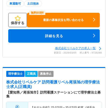
車通勤可
土日祝休
最新の募集状況を問い合わせる
保存する
詳細を見る
株式会社リベルケアの求人一覧
更新日：2026/03/05 求人番号：9729288
理学療法士
正職員
募集停止
株式会社リベルケア 訪問看護リベル尾張旭
の理学療法
士求人(正職員)
【愛知県／尾張旭市】訪問看護ステーションにて理学療法士募
集
【モデル月収】
25.0
万円～
35.0
万円
程度（諸手当