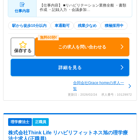
【仕事内容】 ■リハビリテーション業務全般 ・書類
作成 ・記録入力 ・会議参加…
仕事内容
駅から徒歩10分以内
車通勤可
残業少なめ
積極採用中
この求人を問い合わせる
保存する
詳細を見る
合同会社Grace homeの求人一
覧
更新日：2026/02/24 求人番号：10129972
理学療法士
正職員
株式会社Think Life リハビリフィットネス旭
の理学療
法士求人(正職員)