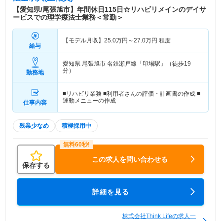
【愛知県/尾張旭市】年間休日115日☆リハビリメインのデイサ
ービスでの理学療法士業務＜常勤＞
【モデル月収】
25.0
万円～
27.0
万円
程度
給与
愛知県 尾張旭市
名鉄瀬戸線「印場駅」（徒歩19
分）
勤務地
■リハビリ業務 ■利用者さんの評価・計画書の作成 ■
運動メニューの作成
仕事内容
残業少なめ
積極採用中
この求人を問い合わせる
保存する
詳細を見る
株式会社Think Lifeの求人一