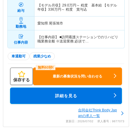
【モデル月収】
29.0
万円～
程度 基本給 【モデル
年収】
336
万円～
程度 賞与込
給与
愛知県 尾張旭市
勤務地
【仕事内容】 ■訪問看護ステーションでのリハビリ
職業務全般 ※送迎業務:必須で…
仕事内容
車通勤可
残業少なめ
最新の募集状況を問い合わせる
保存する
詳細を見る
合同会社Think Body Jap
anの求人一覧
更新日：2026/07/02 求人番号：9877073