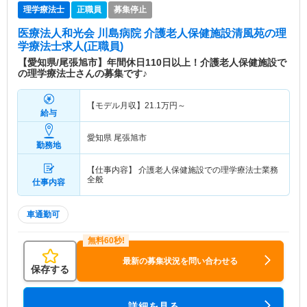
理学療法士
正職員
募集停止
医療法人和光会 川島病院 介護老人保健施設清風苑
の理
学療法士求人(正職員)
【愛知県/尾張旭市】年間休日110日以上！介護老人保健施設で
の理学療法士さんの募集です♪
【モデル月収】
21.1
万円～
給与
愛知県 尾張旭市
勤務地
【仕事内容】 介護老人保健施設での理学療法士業務
全般
仕事内容
車通勤可
最新の募集状況を問い合わせる
保存する
詳細を見る