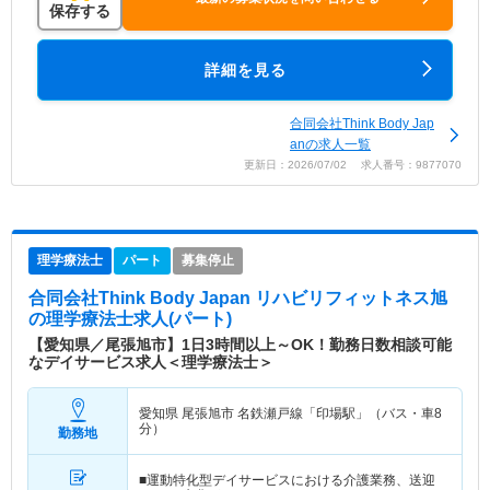
保存する
詳細を見る
合同会社Think Body Jap
anの求人一覧
更新日：2026/07/02 求人番号：9877070
理学療法士
パート
募集停止
合同会社Think Body Japan リハビリフィットネス旭
の理学療法士求人(パート)
【愛知県／尾張旭市】1日3時間以上～OK！勤務日数相談可能
なデイサービス求人＜理学療法士＞
愛知県 尾張旭市
名鉄瀬戸線「印場駅」（バス・車8
分）
勤務地
■運動特化型デイサービスにおける介護業務、送迎