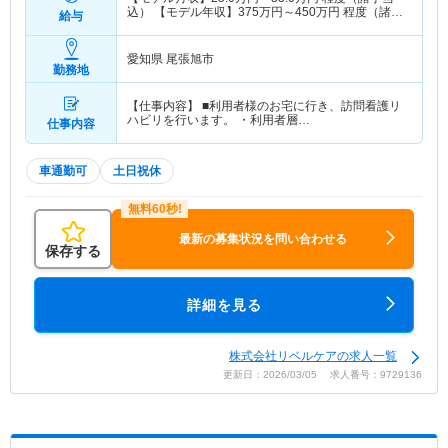
込） 【モデル年収】
375
万円～
450
万円
程度（諸手
給与
当賞与込）
愛知県 尾張旭市
勤務地
【仕事内容】 ■利用者様のお宅に行き、訪問看護リ
ハビリを行います。 ・利用者層…
仕事内容
車通勤可
土日祝休
最新の募集状況を問い合わせる
保存する
詳細を見る
株式会社リベルケアの求人一覧
更新日：2026/03/05 求人番号：9729136