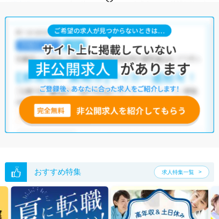
転職支援サービス
にお申し込みいただくと、全求人からご希望条件に合
う求人を提案させていただきます。
尾張旭市の理学療法士求人では以下のような条件が人気です。
・
土日祝休
・
積極採用中
・
残業少なめ
・
正社員(正職員)
・
病
院
・
クリニック
・
介護福祉施設
・
訪問リハビリ(在宅医療)
・
小児
リハビリ
・
保育園
他の条件でも人気の求人がございますので、「こだわり条件」から検索
いただくか、お気軽にお問い合わせください。
全国の理学療法士求人
から検索いただくことも可能です。
無料転職支援サービス
にお申し込みいただくと、ご希望条件をヒアリン
グした上で求人をご提案いたします。
ご希望条件がまだ定まっていない方は
人気の希望条件をピックアップし
た求人特集
をぜひご活用ください。
転職支援の他、情報収集や募集状況の確認も、お気軽にご相談くださ
い。
おすすめ特集
求人特集一覧