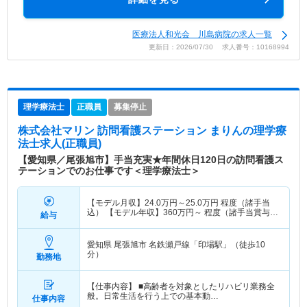
医療法人和光会 川島病院の求人一覧
更新日：2026/07/30 求人番号：10168994
理学療法士
正職員
募集停止
株式会社マリン 訪問看護ステーション まりん
の理学療
法士求人(正職員)
【愛知県／尾張旭市】手当充実★年間休日120日の訪問看護ス
テーションでのお仕事です＜理学療法士＞
【モデル月収】
24.0
万円～
25.0
万円
程度（諸手当
込） 【モデル年収】
360
万円～
程度（諸手当賞与
給与
込）
愛知県 尾張旭市
名鉄瀬戸線「印場駅」（徒歩10
分）
勤務地
【仕事内容】 ■高齢者を対象としたリハビリ業務全
般。日常生活を行う上での基本動…
仕事内容