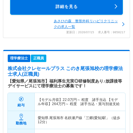
詳細を見る
あさひの森 整形外科リハビリクリニッ
クの求人一覧
更新日：2026/07/15 求人番号：9858217
理学療法士
正職員
株式会社クレセールプラス このき尾張旭校
の理学療法
士求人(正職員)
【愛知県／尾張旭市】福利厚生充実◎研修制度あり♪放課後等
デイサービスにて理学療法士の募集です！
【モデル月収】
22.0
万円～
程度 諸手当込 【モデ
ル年収】
264
万円～
程度 諸手当込・賞与別途支給
給与
愛知県 尾張旭市
名鉄瀬戸線「三郷(愛知)駅」（徒歩
12分）
勤務地