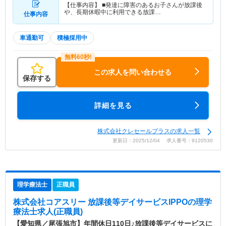
【仕事内容】 ■発達に障害のあるお子さんが放課後
や、長期休暇中に利用できる放課…
仕事内容
車通勤可
積極採用中
この求人を問い合わせる
保存する
詳細を見る
株式会社クレセールプラスの求人一覧
更新日：2025/12/04 求人番号：9120530
理学療法士
正職員
株式会社コアスリー 放課後等デイサービスIPPO
の理学
療法士求人(正職員)
【愛知県／尾張旭市】年間休日110日♪放課後等デイサービスに