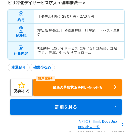
ビリ特化デイサービス求人＜理学療法士＞
【モデル月収】
25.0
万円～
27.0
万円
給与
愛知県 尾張旭市
名鉄瀬戸線「印場駅」（バス・車8
分）
勤務地
■運動特化型デイサービスにおける介護業務、送迎
です。 先輩がしっかりフォロー…
仕事内容
車通勤可
残業少なめ
最新の募集状況を問い合わせる
保存する
詳細を見る
合同会社Think Body Jap
anの求人一覧