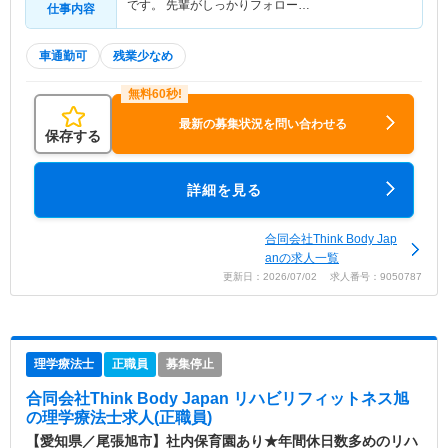
です。 先輩がしっかりフォロー…
仕事内容
車通勤可
残業少なめ
最新の募集状況を問い合わせる
保存する
詳細を見る
合同会社Think Body Jap
anの求人一覧
更新日：2026/07/02 求人番号：9050787
理学療法士
正職員
募集停止
合同会社Think Body Japan リハビリフィットネス旭
の理学療法士求人(正職員)
【愛知県／尾張旭市】社内保育園あり★年間休日数多めのリハ