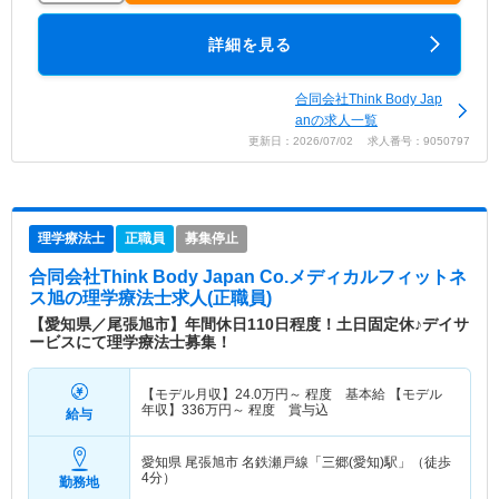
詳細を見る
合同会社Think Body Jap
anの求人一覧
更新日：2026/07/02 求人番号：9050797
理学療法士
正職員
募集停止
合同会社Think Body Japan Co.メディカルフィットネ
ス旭
の理学療法士求人(正職員)
【愛知県／尾張旭市】年間休日110日程度！土日固定休♪デイサ
ービスにて理学療法士募集！
【モデル月収】
24.0
万円～
程度 基本給 【モデル
年収】
336
万円～
程度 賞与込
給与
愛知県 尾張旭市
名鉄瀬戸線「三郷(愛知)駅」（徒歩
4分）
勤務地