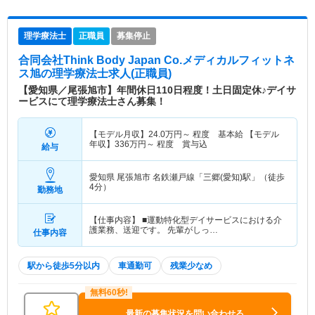
理学療法士
正職員
募集停止
合同会社Think Body Japan Co.メディカルフィットネ
ス旭
の理学療法士求人(正職員)
【愛知県／尾張旭市】年間休日110日程度！土日固定休♪デイサ
ービスにて理学療法士さん募集！
【モデル月収】
24.0
万円～
程度 基本給 【モデル
年収】
336
万円～
程度 賞与込
給与
愛知県 尾張旭市
名鉄瀬戸線「三郷(愛知)駅」（徒歩
4分）
勤務地
【仕事内容】 ■運動特化型デイサービスにおける介
護業務、送迎です。 先輩がしっ…
仕事内容
駅から徒歩5分以内
車通勤可
残業少なめ
最新の募集状況を問い合わせる