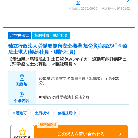
覧
更新日：2025/06/30 求人番号：9785162
理学療法士
契約社員・嘱託社員
独立行政法人労働者健康安全機構 旭労災病院
の理学療
法士求人(契約社員・嘱託社員)
【愛知県／尾張旭市】土日祝休み♪マイカー通勤可能◎病院に
て理学療法士の募集！＜嘱託職員＞
愛知県 尾張旭市
名鉄瀬戸線「旭前駅」（徒歩20
分）
勤務地
■病院での理学療法士業務全般
仕事内容
車通勤可
土日祝休
積極採用中
この求人を問い合わせる
保存する