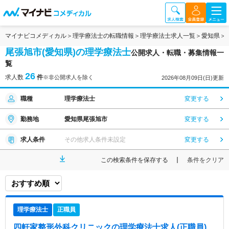
マイナビコメディカル
理学療法士の転職情報
理学療法士求人一覧
愛知県
尾張旭市(愛知県)の理学療法士
公開求人・転職・募集情報一
覧
26
求人数
件
※非公開求人を除く
2026年08月09日(日)更新
職種
理学療法士
変更する
勤務地
愛知県尾張旭市
変更する
求人条件
その他求人条件未設定
変更する
この検索条件を保存する
条件をクリア
理学療法士
正職員
四軒家整形外科クリニック
の理学療法士求人(正職員)