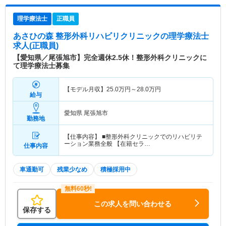
理学療法士
正職員
あさひの森 整形外科リハビリクリニック
の理学療法士
求人(正職員)
【愛知県／尾張旭市】完全週休2.5休！整形外科クリニックに
て理学療法士募集
【モデル月収】
25.0
万円～
28.0
万円
給与
愛知県 尾張旭市
勤務地
【仕事内容】 ■整形外科クリニックでのリハビリテ
ーション業務全般 【在籍セラ…
仕事内容
車通勤可
残業少なめ
積極採用中
この求人を問い合わせる
保存する