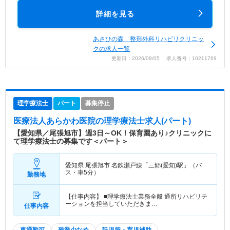
詳細を見る
あさひの森 整形外科リハビリクリニッ
クの求人一覧
更新日：2026/08/05 求人番号：10211769
理学療法士
パート
募集停止
医療法人あらかわ医院
の理学療法士求人(パート)
【愛知県／尾張旭市】週3日～OK！保育園あり♪クリニックに
て理学療法士の募集です＜パート＞
愛知県 尾張旭市
名鉄瀬戸線「三郷(愛知)駅」（バ
ス・車5分）
勤務地
【仕事内容】 ■理学療法士業務全般 通所リハビリテ
ーションを担当していただきま…
仕事内容
車通勤可
残業少なめ
託児所・育児補助