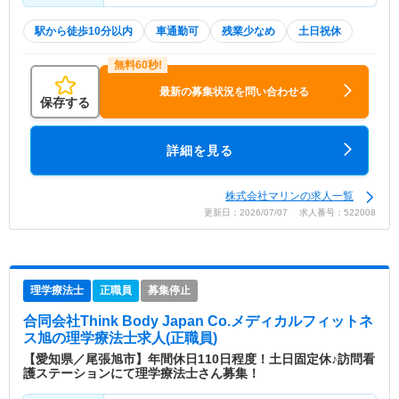
駅から徒歩10分以内
車通勤可
残業少なめ
土日祝休
最新の募集状況を問い合わせる
保存する
詳細を見る
株式会社マリンの求人一覧
更新日：2026/07/07 求人番号：522008
理学療法士
正職員
募集停止
合同会社Think Body Japan Co.メディカルフィットネ
ス旭
の理学療法士求人(正職員)
【愛知県／尾張旭市】年間休日110日程度！土日固定休♪訪問看
護ステーションにて理学療法士さん募集！