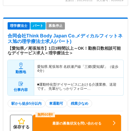
更新日：2025/01/12 求人番号：9100629
理学療法士
パート
募集停止
合同会社Think Body Japan Co.メディカルフィットネ
ス旭
の理学療法士求人(パート)
【愛知県／尾張旭市】1日3時間以上～OK！勤務日数相談可能
なデイサービス求人＜理学療法士＞
愛知県 尾張旭市
名鉄瀬戸線「三郷(愛知)駅」（徒歩
4分）
勤務地
■運動特化型デイサービスにおける介護業務、送迎
です。 先輩がしっかりフォロー…
仕事内容
駅から徒歩5分以内
車通勤可
残業少なめ
最新の募集状況を問い合わせる
保存する