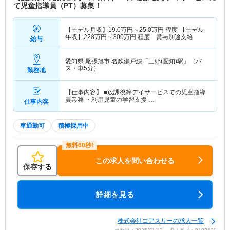
て児童指導員（PT）募集！
【モデル月収】
19.0
万円～
25.0
万円
程度 【モデル
年収】
228
万円～
300
万円
程度 賞与別途支給
給与
愛知県 尾張旭市
名鉄瀬戸線「三郷(愛知)駅」（バ
ス・車5分）
勤務地
【仕事内容】 ■放課後等デイサービスでの児童指導
員業務 ・利用児童の学習支援 …
仕事内容
車通勤可
積極採用中
この求人を問い合わせる
保存する
詳細を見る
株式会社コアスリーの求人一覧