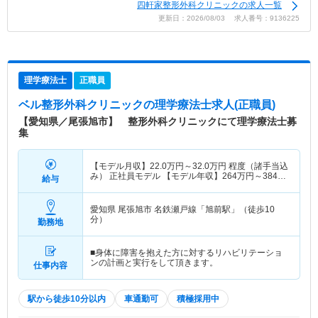
四軒家整形外科クリニックの求人一覧
更新日：2026/08/03 求人番号：9136225
理学療法士
正職員
ベル整形外科クリニック
の理学療法士求人(正職員)
【愛知県／尾張旭市】 整形外科クリニックにて理学療法士募
集
【モデル月収】
22.0
万円～
32.0
万円
程度（諸手当込
み） 正社員モデル 【モデル年収】
264
万円～
384
万
給与
円
程度 諸手当込み（賞与除く）
愛知県 尾張旭市
名鉄瀬戸線「旭前駅」（徒歩10
分）
勤務地
■身体に障害を抱えた方に対するリハビリテーショ
ンの計画と実行をして頂きます。
仕事内容
駅から徒歩10分以内
車通勤可
積極採用中