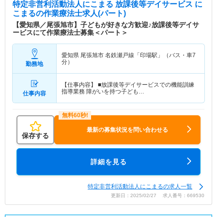
特定非営利活動法人にこまる 放課後等デイサービス に
こまる
の作業療法士求人(パート)
【愛知県／尾張旭市】子どもが好きな方歓迎♪放課後等デイサ
ービスにて作業療法士募集＜パート＞
愛知県 尾張旭市
名鉄瀬戸線「印場駅」（バス・車7
分）
勤務地
【仕事内容】 ■放課後等デイサービスでの機能訓練
指導業務 障がいを持つ子ども…
仕事内容
最新の募集状況を問い合わせる
保存する
詳細を見る
特定非営利活動法人にこまるの求人一覧
更新日：2025/02/27 求人番号：669530