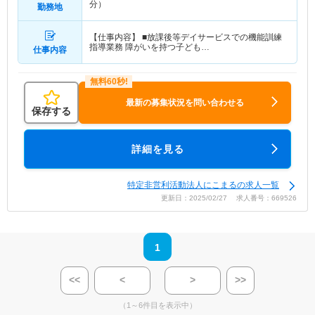
分）
勤務地
【仕事内容】 ■放課後等デイサービスでの機能訓練
指導業務 障がいを持つ子ども…
仕事内容
最新の募集状況を問い合わせる
保存する
詳細を見る
特定非営利活動法人にこまるの求人一覧
更新日：2025/02/27 求人番号：669526
1
<<
<
>
>>
（1～6件目を表示中）