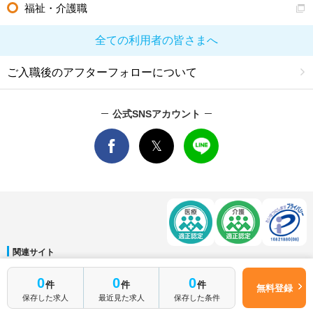
福祉・介護職
全ての利用者の皆さまへ
ご入職後のアフターフォローについて
公式SNSアカウント
関連サイト
マイナビDOCTOR
│
マイナビ看護師
│
マイナビ薬剤師
│
マイナビ保育士
簡単1分
0
0
0
件
件
件
運営会社
無料登録
はじめて転職
無料転職サポートに申し込む
保存した求人
最近見た求人
保存した条件
会社概要
│
ご利用規約
│
個人情報保護方針
│
サイトマップ
│
お問い合わせ
される方へ