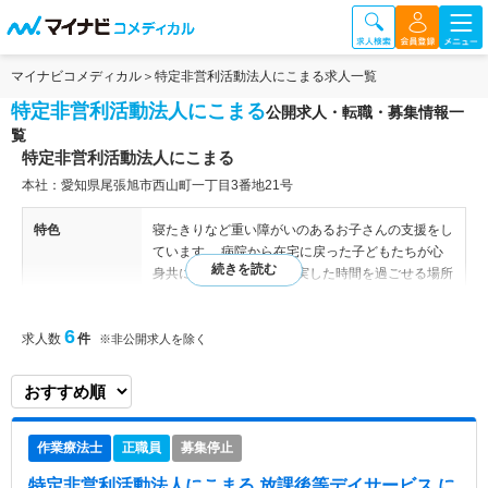
マイナビコメディカル
特定非営利活動法人にこまる求人一覧
特定非営利活動法人にこまる
公開求人・転職・募集情報一
覧
特定非営利活動法人にこまる
本社：愛知県尾張旭市西山町一丁目3番地21号
特色
寝たきりなど重い障がいのあるお子さんの支援をし
ています。 病院から在宅に戻った子どもたちが心
身共に成長するための充実した時間を過ごせる場所
や、医療的ケアの必要がある子が安心安全かつ楽し
く過ごせる場所が整っていないことを実感した保護
6
求人数
件
者が力を合わせ、障がいがあっても地域で楽しく生
※非公開求人を除く
活できるように、呼吸器を必要とする方の在宅支援
や大型車椅子の方の通院・通学支援も行っていま
す。
作業療法士
正職員
募集停止
特定非営利活動法人にこまる 放課後等デイサービス に