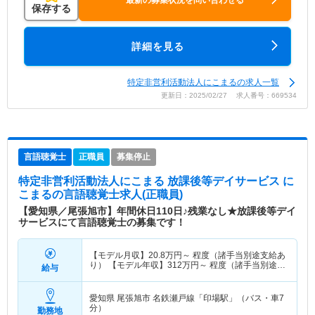
保存する
詳細を見る
特定非営利活動法人にこまるの求人一覧
更新日：2025/02/27 求人番号：669534
言語聴覚士
正職員
募集停止
特定非営利活動法人にこまる 放課後等デイサービス に
こまる
の言語聴覚士求人(正職員)
【愛知県／尾張旭市】年間休日110日♪残業なし★放課後等デイ
サービスにて言語聴覚士の募集です！
【モデル月収】
20.8
万円～
程度（諸手当別途支給あ
り） 【モデル年収】
312
万円～
程度（諸手当別途支
給与
給あり）
愛知県 尾張旭市
名鉄瀬戸線「印場駅」（バス・車7
分）
勤務地