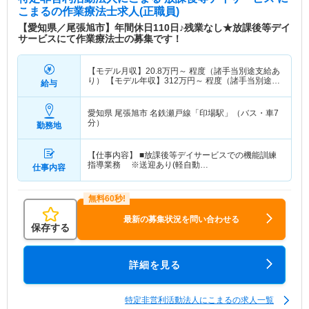
こまる
の作業療法士求人(正職員)
【愛知県／尾張旭市】年間休日110日♪残業なし★放課後等デイ
サービスにて作業療法士の募集です！
【モデル月収】
20.8
万円～
程度（諸手当別途支給あ
り） 【モデル年収】
312
万円～
程度（諸手当別途支
給与
給あり）
愛知県 尾張旭市
名鉄瀬戸線「印場駅」（バス・車7
分）
勤務地
【仕事内容】 ■放課後等デイサービスでの機能訓練
指導業務 ※送迎あり(軽自動…
仕事内容
最新の募集状況を問い合わせる
保存する
詳細を見る
特定非営利活動法人にこまるの求人一覧