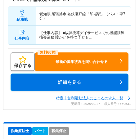
愛知県 尾張旭市
名鉄瀬戸線「印場駅」（バス・車7
分）
勤務地
【仕事内容】 ■放課後等デイサービスでの機能訓練
指導業務 障がいを持つ子ども…
仕事内容
最新の募集状況を問い合わせる
保存する
詳細を見る
特定非営利活動法人にこまるの求人一覧
更新日：2025/02/27 求人番号：669531
作業療法士
パート
募集停止