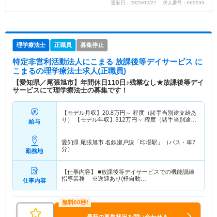
更新日：2025/02/27 求人番号：669535
理学療法士
正職員
募集停止
特定非営利活動法人にこまる 放課後等デイサービス に
こまる
の理学療法士求人(正職員)
【愛知県／尾張旭市】年間休日110日♪残業なし★放課後等デイ
サービスにて理学療法士の募集です！
【モデル月収】
20.8
万円～
程度（諸手当別途支給あ
り） 【モデル年収】
312
万円～
程度（諸手当別途支
給与
給あり）
愛知県 尾張旭市
名鉄瀬戸線「印場駅」（バス・車7
分）
勤務地
【仕事内容】 ■放課後等デイサービスでの機能訓練
指導業務 ※送迎あり(軽自動…
仕事内容
最新の募集状況を問い合わせる