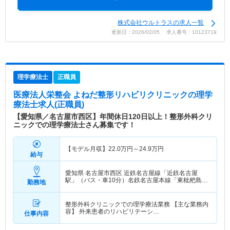
株式会社ウルトラスの求人一覧
更新日：2026/02/05 求人番号：10123719
理学療法士
正職員
医療法人栄整会 よねだ整形リハビリクリニック
の理学
療法士求人(正職員)
【愛知県／名古屋市西区】年間休日120日以上！整形外科クリ
ニックでの理学療法士さん募集です！
【モデル月収】
22.0
万円～
24.9
万円
給与
愛知県 名古屋市西区
近鉄名古屋線「近鉄名古屋
駅」（バス・車10分）名鉄名古屋本線「東枇杷島
勤務地
駅」（徒歩1分） 他
整形外科クリニックでの理学療法業務 【主な業務内
容】 外来患者のリハビリテーシ…
仕事内容