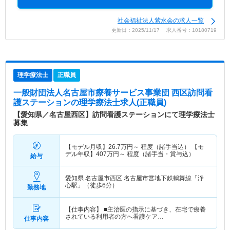
社会福祉法人紫水会の求人一覧
更新日：2025/11/17 求人番号：10180719
理学療法士
正職員
一般財団法人名古屋市療養サービス事業団 西区訪問看
護ステーション
の理学療法士求人(正職員)
【愛知県／名古屋西区】訪問看護ステーションにて理学療法士
募集
【モデル月収】
26.7
万円～
程度（諸手当込） 【モ
デル年収】
407
万円～
程度（諸手当・賞与込）
給与
愛知県 名古屋市西区
名古屋市営地下鉄鶴舞線「浄
心駅」（徒歩6分）
勤務地
【仕事内容】 ■主治医の指示に基づき、在宅で療養
されている利用者の方へ看護ケア…
仕事内容