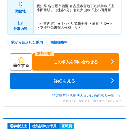
愛知県 名古屋市西区
名古屋市営地下鉄鶴舞線「上
小田井駅」（徒歩9分）名鉄犬山線「上小田井駅」
勤務地
（徒歩9分）
【仕事内容】 ■リハビリ業務全般 ・療育サポート
・支援記録書類の作成 など
仕事内容
駅から徒歩10分以内
積極採用中
この求人を問い合わせる
保存する
詳細を見る
特定非営利活動法人まいゆめの求人一覧
更新日：2025/12/11 求人番号：10170675
理学療法士
機能訓練指導員
正職員