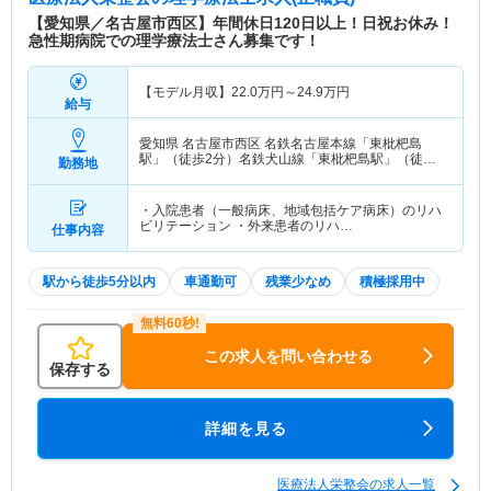
【愛知県／名古屋市西区】年間休日120日以上！日祝お休み！
急性期病院での理学療法士さん募集です！
【モデル月収】
22.0
万円～
24.9
万円
給与
愛知県 名古屋市西区
名鉄名古屋本線「東枇杷島
駅」（徒歩2分）名鉄犬山線「東枇杷島駅」（徒歩2
勤務地
分）
・入院患者（一般病床、地域包括ケア病床）のリハ
ビリテーション ・外来患者のリハ…
仕事内容
駅から徒歩5分以内
車通勤可
残業少なめ
積極採用中
この求人を問い合わせる
保存する
詳細を見る
医療法人栄整会の求人一覧