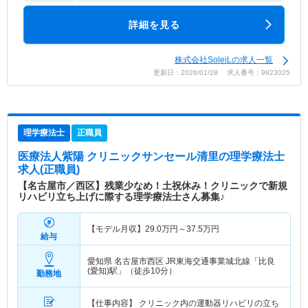
詳細を見る
株式会社SoleiLの求人一覧
更新日：2026/01/28 求人番号：9823025
理学療法士
正職員
医療法人紫陽 クリニックサンセール清里
の理学療法士
求人(正職員)
【名古屋市／西区】残業少なめ！土祝休み！クリニックで新規
リハビリ立ち上げに際する理学療法士さん募集♪
【モデル月収】
29.0
万円～
37.5
万円
給与
愛知県 名古屋市西区
JR東海交通事業城北線「比良
(愛知)駅」（徒歩10分）
勤務地
【仕事内容】 クリニック内の運動器リハビリの立ち