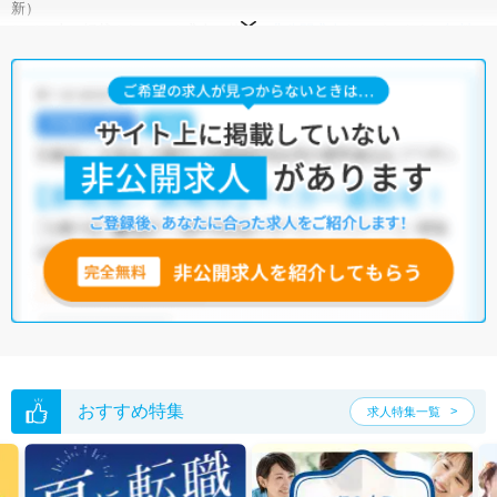
新）
サイト上に掲載されている求人の他に、
非公開求人
もございます。
無料
転職支援サービス
にお申し込みいただくと、全求人からご希望条件に合
う求人を提案させていただきます。
名古屋市西区の理学療法士求人では以下のような条件が人気です。
・
土日祝休
・
積極採用中
・
残業少なめ
・
正社員(正職員)
・
病
院
・
クリニック
・
介護福祉施設
・
訪問リハビリ(在宅医療)
・
小児
リハビリ
・
保育園
他の条件でも人気の求人がございますので、「こだわり条件」から検索
いただくか、お気軽にお問い合わせください。
全国の理学療法士求人
から検索いただくことも可能です。
無料転職支援サービス
にお申し込みいただくと、ご希望条件をヒアリン
グした上で求人をご提案いたします。
ご希望条件がまだ定まっていない方は
人気の希望条件をピックアップし
た求人特集
をぜひご活用ください。
転職支援の他、情報収集や募集状況の確認も、お気軽にご相談くださ
おすすめ特集
求人特集一覧
い。