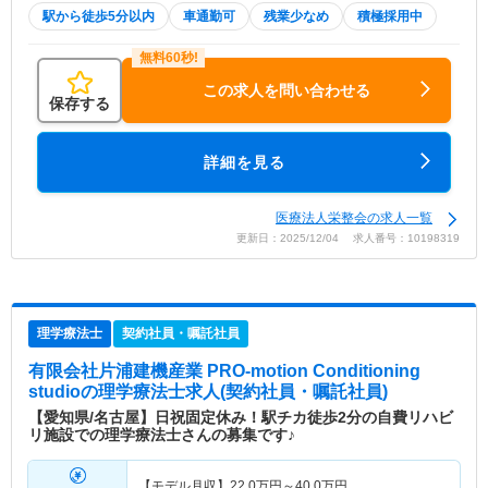
駅から徒歩5分以内
車通勤可
残業少なめ
積極採用中
この求人を問い合わせる
保存する
詳細を見る
医療法人栄整会の求人一覧
更新日：2025/12/04 求人番号：10198319
理学療法士
契約社員・嘱託社員
有限会社片浦建機産業 PRO-motion Conditioning
studio
の理学療法士求人(契約社員・嘱託社員)
【愛知県/名古屋】日祝固定休み！駅チカ徒歩2分の自費リハビ
リ施設での理学療法士さんの募集です♪
【モデル月収】
22.0
万円～
40.0
万円