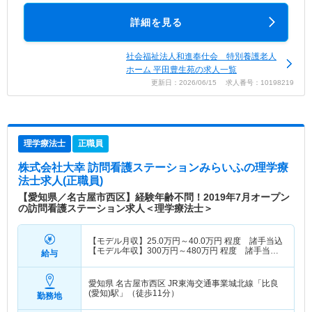
詳細を見る
社会福祉法人和進奉仕会 特別養護老人
ホーム 平田豊生苑の求人一覧
更新日：2026/06/15 求人番号：10198219
理学療法士
正職員
株式会社大幸 訪問看護ステーションみらいふ
の理学療
法士求人(正職員)
【愛知県／名古屋市西区】経験年齢不問！2019年7月オープン
の訪問看護ステーション求人＜理学療法士＞
【モデル月収】
25.0
万円～
40.0
万円
程度 諸手当込
【モデル年収】
300
万円～
480
万円
程度 諸手当
給与
込・賞与別途支給
愛知県 名古屋市西区
JR東海交通事業城北線「比良
(愛知)駅」（徒歩11分）
勤務地