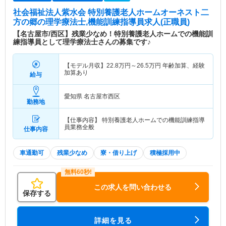
社会福祉法人紫水会 特別養護老人ホームオーネスト二
方の郷
の理学療法士,機能訓練指導員求人(正職員)
【名古屋市/西区】残業少なめ！特別養護老人ホームでの機能訓
練指導員として理学療法士さんの募集です♪
【モデル月収】
22.8
万円～
26.5
万円
年齢加算、経験
加算あり
給与
愛知県 名古屋市西区
勤務地
【仕事内容】 特別養護老人ホームでの機能訓練指導
員業務全般
仕事内容
車通勤可
残業少なめ
寮・借り上げ
積極採用中
この求人を問い合わせる
保存する
詳細を見る