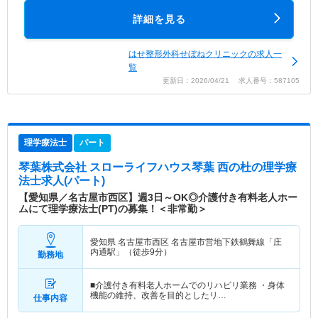
詳細を見る
はせ整形外科せぼねクリニックの求人一
覧
更新日：2026/04/21 求人番号：587105
理学療法士
パート
琴葉株式会社 スローライフハウス琴葉 西の杜
の理学療
法士求人(パート)
【愛知県／名古屋市西区】週3日～OK◎介護付き有料老人ホー
ムにて理学療法士(PT)の募集！＜非常勤＞
愛知県 名古屋市西区
名古屋市営地下鉄鶴舞線「庄
内通駅」（徒歩9分）
勤務地
■介護付き有料老人ホームでのリハビリ業務 ・身体
機能の維持、改善を目的としたリ…
仕事内容