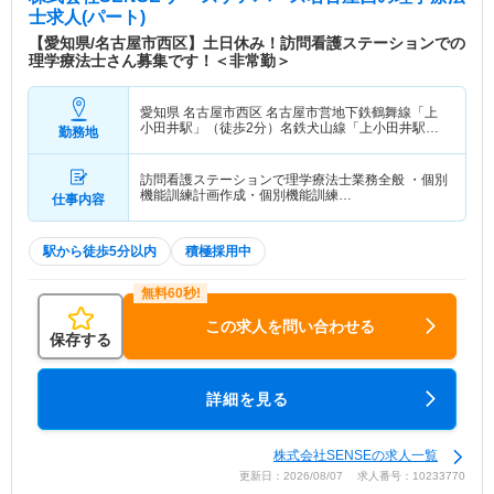
士求人(パート)
【愛知県/名古屋市西区】土日休み！訪問看護ステーションでの
理学療法士さん募集です！＜非常勤＞
愛知県 名古屋市西区
名古屋市営地下鉄鶴舞線「上
小田井駅」（徒歩2分）名鉄犬山線「上小田井駅」
勤務地
（徒歩2分）
訪問看護ステーションで理学療法士業務全般 ・個別
機能訓練計画作成・個別機能訓練…
仕事内容
駅から徒歩5分以内
積極採用中
この求人を問い合わせる
保存する
詳細を見る
株式会社SENSEの求人一覧
更新日：2026/08/07 求人番号：10233770