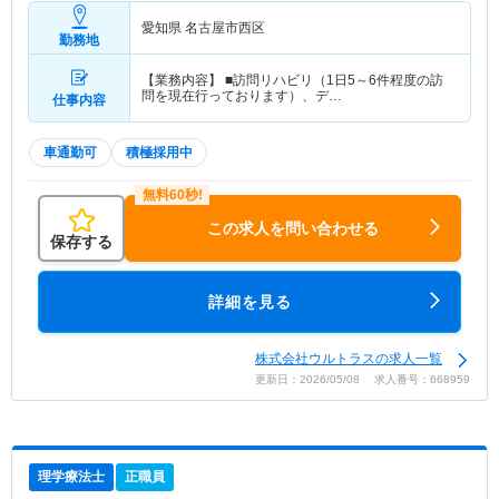
愛知県 名古屋市西区
勤務地
【業務内容】 ■訪問リハビリ（1日5～6件程度の訪
問を現在行っております）、デ…
仕事内容
車通勤可
積極採用中
この求人を問い合わせる
保存する
詳細を見る
株式会社ウルトラスの求人一覧
更新日：2026/05/08 求人番号：668959
理学療法士
正職員