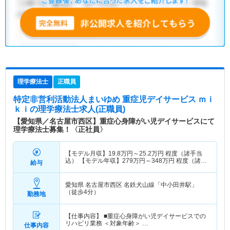
理学療法士
正職員
特定非営利活動法人まいゆめ 重症児デイサービス ｍｉ
ｋｉ
の理学療法士求人(正職員)
【愛知県／名古屋市西区】重症心身障がい児デイサービスにて
理学療法士募集！〈正社員〉
【モデル月収】
19.8
万円～
25.2
万円
程度（諸手当
込） 【モデル年収】
279
万円～
348
万円
程度（諸手
給与
当賞与込）
愛知県 名古屋市西区
名鉄犬山線「中小田井駅」
（徒歩4分）
勤務地
【仕事内容】 ■重症心身障がい児デイサービスでの
リハビリ業務 ＜対象年齢＞ …
仕事内容