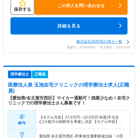
この求人を問い合わせる
保存する
詳細を見る
株式会社SENSEの求人一覧
更新日：2026/08/07 求人番号：10233720
理学療法士
正職員
医療法人泉 玉池在宅クリニック
の理学療法士求人(正職
員)
【愛知県/名古屋市西区】マイカー通勤可！残業少なめ！在宅ク
リニックでの理学療法士さん募集です！
【モデル月収】
27.0
万円～
32.0
万円
程度(手当含
む)※能力や経験等を考慮し決定 【モデル年収】
給与
377
万円～
437
万円
愛知県 名古屋市西区
JR東海交通事業城北線「小田