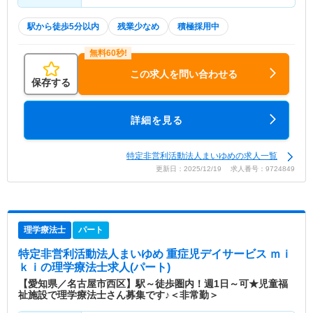
駅から徒歩5分以内
残業少なめ
積極採用中
この求人を問い合わせる
保存する
詳細を見る
特定非営利活動法人まいゆめの求人一覧
更新日：2025/12/19 求人番号：9724849
理学療法士
パート
特定非営利活動法人まいゆめ 重症児デイサービス ｍｉ
ｋｉ
の理学療法士求人(パート)
【愛知県／名古屋市西区】駅～徒歩圏内！週1日～可★児童福
祉施設で理学療法士さん募集です♪＜非常勤＞