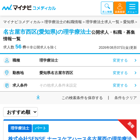
マイナビコメディカル
理学療法士の転職情報
理学療法士求人一覧
愛知県
名古屋市西区(愛知県)の理学療法士
公開求人・転職・募集
情報一覧
56
求人数
件
※非公開求人を除く
2026年08月07日(金)更新
職種
理学療法士
変更する
勤務地
愛知県名古屋市西区
変更する
求人条件
その他求人条件未設定
変更する
この検索条件を保存する
条件をクリア
理学療法士
パート
株式会社SENSE ナースケアハース名古屋西
の理学療法