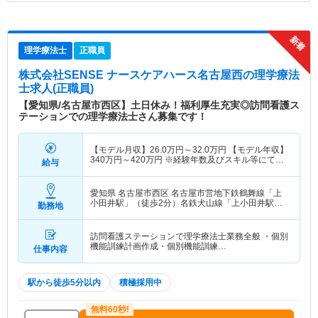
理学療法士
正職員
株式会社SENSE ナースケアハース名古屋西
の理学療法
士求人(正職員)
【愛知県/名古屋市西区】土日休み！福利厚生充実◎訪問看護ス
テーションでの理学療法士さん募集です！
【モデル月収】
26.0
万円～
32.0
万円
【モデル年収】
340
万円～
420
万円
※経験年数及びスキル等にてベ
給与
ース変動あり/賞与2ヶ月分支給込
愛知県 名古屋市西区
名古屋市営地下鉄鶴舞線「上
小田井駅」（徒歩2分）名鉄犬山線「上小田井駅」
勤務地
（徒歩2分）
訪問看護ステーションで理学療法士業務全般 ・個別
機能訓練計画作成・個別機能訓練…
仕事内容
駅から徒歩5分以内
積極採用中