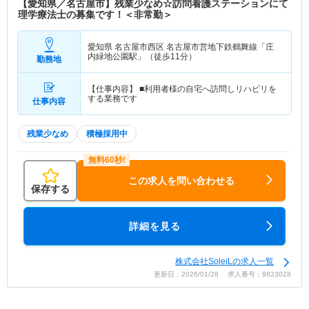
【愛知県／名古屋市】残業少なめ☆訪問看護ステーションにて
理学療法士の募集です！＜非常勤＞
愛知県 名古屋市西区
名古屋市営地下鉄鶴舞線「庄
内緑地公園駅」（徒歩11分）
勤務地
【仕事内容】 ■利用者様の自宅へ訪問しリハビリを
する業務です
仕事内容
残業少なめ
積極採用中
この求人を問い合わせる
保存する
詳細を見る
株式会社SoleiLの求人一覧
更新日：2026/01/28 求人番号：9823028