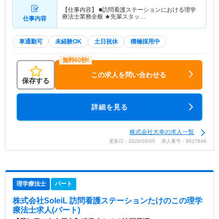
【仕事内容】 ■訪問看護ステーションにおける理学
療法士業務全般 ★先輩スタッ…
仕事内容
車通勤可
未経験OK
土日祝休
積極採用中
この求人を問い合わせる
保存する
詳細を見る
株式会社大幸の求人一覧
更新日：2026/03/05 求人番号：9027648
理学療法士
パート
株式会社SoleiL 訪問看護ステーションたけのこ
の理学
療法士求人(パート)