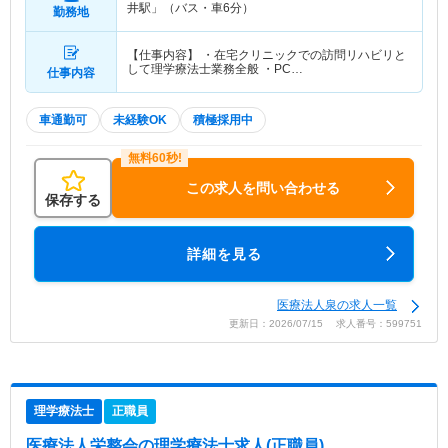
井駅」（バス・車6分）
勤務地
【仕事内容】 ・在宅クリニックでの訪問リハビリと
して理学療法士業務全般 ・PC…
仕事内容
車通勤可
未経験OK
積極採用中
この求人を問い合わせる
保存する
詳細を見る
医療法人泉の求人一覧
更新日：2026/07/15 求人番号：599751
理学療法士
正職員
医療法人栄整会
の理学療法士求人(正職員)