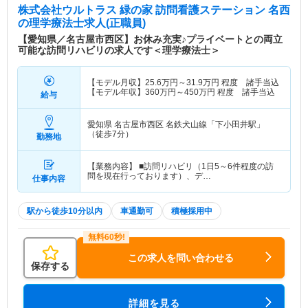
株式会社ウルトラス 緑の家 訪問看護ステーション 名西
の理学療法士求人(正職員)
【愛知県／名古屋市西区】お休み充実♪プライベートとの両立
可能な訪問リハビリの求人です＜理学療法士＞
【モデル月収】
25.6
万円～
31.9
万円
程度 諸手当込
【モデル年収】
360
万円～
450
万円
程度 諸手当込
給与
愛知県 名古屋市西区
名鉄犬山線「下小田井駅」
（徒歩7分）
勤務地
【業務内容】 ■訪問リハビリ（1日5～6件程度の訪
問を現在行っております）、デ…
仕事内容
駅から徒歩10分以内
車通勤可
積極採用中
この求人を問い合わせる
保存する
詳細を見る