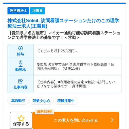
理学療法士
正職員
株式会社SoleiL 訪問看護ステーションたけのこ
の理学
療法士求人(正職員)
【愛知県／名古屋市】マイカー通勤可能◎訪問看護ステーショ
ンにて理学療法士の募集です！＜常勤＞
【モデル月収】
25.0
万円～
給与
愛知県 名古屋市西区
名古屋市営地下鉄鶴舞線「庄
内緑地公園駅」（徒歩11分）
勤務地
【仕事内容】 ■利用者様の自宅や施設へ訪問しリハ
ビリをする業務です ・身体機能…
仕事内容
車通勤可
残業少なめ
積極採用中
この求人を問い合わせる
保存する