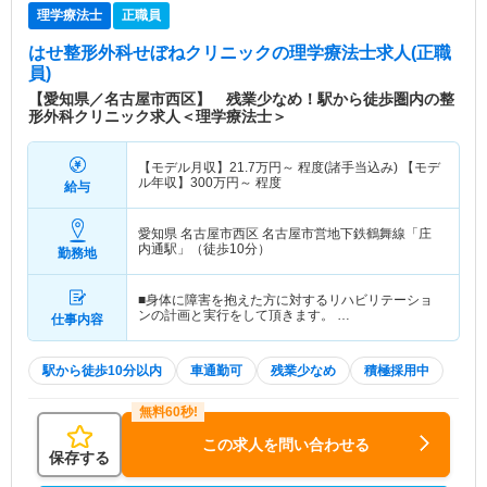
理学療法士
正職員
はせ整形外科せぼねクリニック
の理学療法士求人(正職
員)
【愛知県／名古屋市西区】 残業少なめ！駅から徒歩圏内の整
形外科クリニック求人＜理学療法士＞
【モデル月収】
21.7
万円～
程度(諸手当込み) 【モデ
ル年収】
300
万円～
程度
給与
愛知県 名古屋市西区
名古屋市営地下鉄鶴舞線「庄
内通駅」（徒歩10分）
勤務地
■身体に障害を抱えた方に対するリハビリテーショ
ンの計画と実行をして頂きます。 …
仕事内容
駅から徒歩10分以内
車通勤可
残業少なめ
積極採用中
この求人を問い合わせる
保存する