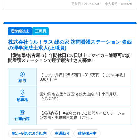
更新日：2026/07/07 求人番号：485926
理学療法士
正職員
株式会社ウルトラス 緑の家 訪問看護ステーション 名西
の理学療法士求人(正職員)
【愛知県/名古屋市】年間休日110日以上！マイカー通勤可の訪
問看護ステーションで理学療法士さん募集♪
【モデル月収】
25.6
万円～
31.9
万円
【モデル年収】
380
万円～
給与
愛知県 名古屋市西区
名鉄犬山線「中小田井駅」
（徒歩7分）
勤務地
【業務内容】 ■在宅における訪問リハビリテーショ
ン業務と事務関連業務 【ご利…
仕事内容
駅から徒歩10分以内
車通勤可
積極採用中