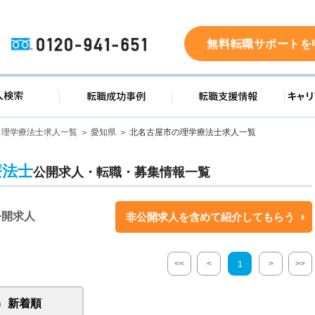
0120-941-651
無料転職サポートを
ド
求人検索
転職成功事例
転職支
理学療法士求人一覧
愛知県
北名古屋市の理学療法士求人一覧
療法士
公開求人・転職・募集情報一覧
公開求人
非公開求人を含めて紹介してもらう
<<
<
>
>>
1
新着順