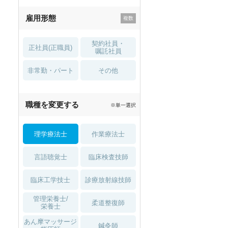
残業少なめ
寮・借り上げ
雇用形態
託児所・
住宅手当・補助
育児補助
契約社員・
正社員(正職員)
土日祝休
無資格 OK
嘱託社員
非常勤・パート
積極採用中
WEB面接OK
その他
2027年4月入職可
夏～秋入職可
職種を変更する
※単一選択
1月入職可
理学療法士
作業療法士
言語聴覚士
臨床検査技師
臨床工学技士
診療放射線技師
管理栄養士/
柔道整復師
栄養士
あん摩マッサージ
鍼灸師