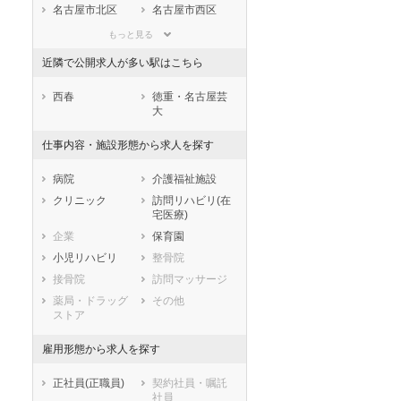
滋賀県
京都府
大阪府
名古屋市北区
名古屋市西区
兵庫県
奈良県
和歌山県
名古屋市中村区
名古屋市中区
もっと見る
鳥取県
島根県
岡山県
名古屋市昭和区
名古屋市瑞穂区
近隣で公開求人が多い駅はこちら
広島県
山口県
徳島県
名古屋市熱田区
名古屋市中川区
香川県
愛媛県
高知県
名古屋市港区
名古屋市南区
西春
徳重・名古屋芸
大
福岡県
佐賀県
長崎県
名古屋市守山区
名古屋市緑区
熊本県
大分県
宮崎県
名古屋市名東区
名古屋市天白区
仕事内容・施設形態から求人を探す
鹿児島県
沖縄県
市部
病院
介護福祉施設
豊橋市
岡崎市
クリニック
訪問リハビリ(在
一宮市
瀬戸市
宅医療)
半田市
春日井市
企業
保育園
豊川市
津島市
小児リハビリ
整骨院
碧南市
刈谷市
接骨院
訪問マッサージ
豊田市
安城市
薬局・ドラッグ
その他
西尾市
蒲郡市
ストア
犬山市
常滑市
雇用形態から求人を探す
江南市
小牧市
稲沢市
新城市
正社員(正職員)
契約社員・嘱託
東海市
大府市
社員