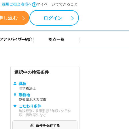
採用ご担当者様へ
マイページでできること
申し込む
ログイン
援情報
キャリアアドバイザー紹介
拠点一覧
選択中の検索条件
職種
理学療法士
勤務地
愛知県北名古屋市
こだわり条件
施設種別 / 雇用形態 / 年収 / 休日休
暇・福利厚生など
条件を保存する