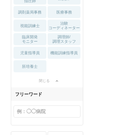
指圧師
調剤薬局事務
医療事務
治験
視能訓練士
コーディネーター
臨床開発
調理師/
モニター
調理スタッフ
児童指導員
機能訓練指導員
胚培養士
閉じる
フリーワード