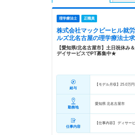
理学療法士
正職員
株式会社マックビーヒル就労
ルズ北名古屋
の理学療法士求
【愛知県/北名古屋市】土日祝休み＆1
デイサービスでPT募集中★
【モデル月収】
25.0
万円
給与
愛知県 北名古屋市
勤務地
【仕事内容】 ディサー
仕事内容