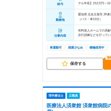
デル年収】
252
万円～
32
給与
愛知県 北名古屋市
JR
（バス・車10分）
勤務地
有料老人ホームでの高齢
歩行訓練などを行ってい
仕事内容
車通勤可
残業少なめ
積極採用中
保存する
理学療法士
正職員
医療法人済衆館 済衆館病院