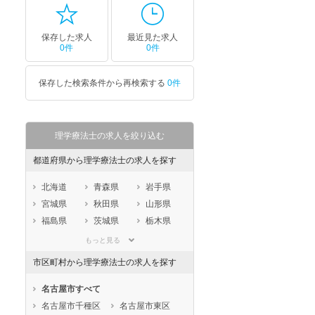
保存した求人
最近見た求人
0件
0件
保存した検索条件から再検索する
0件
理学療法士の求人を絞り込む
都道府県から理学療法士の求人を探す
北海道
青森県
岩手県
宮城県
秋田県
山形県
福島県
茨城県
栃木県
群馬県
埼玉県
千葉県
もっと見る
東京都
神奈川県
新潟県
市区町村から理学療法士の求人を探す
山梨県
長野県
富山県
石川県
福井県
岐阜県
名古屋市すべて
静岡県
愛知県
三重県
名古屋市千種区
名古屋市東区