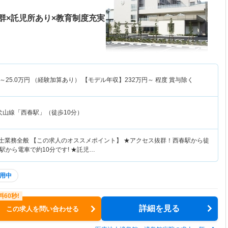
群×託児所あり×教育制度充実
～
25.0
万円
（経験加算あり） 【モデル年収】
232
万円～
程度 賞与除く
犬山線「西春駅」（徒歩10分）
法士業務全般 【この求人のオススメポイント】 ★アクセス抜群！西春駅から徒
から電車で約10分です! ★託児…
用中
詳細を見る
この求人を問い合わせる