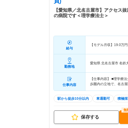
員)
【愛知県／北名古屋市】アクセス抜
の病院です＜理学療法士＞
【モデル月収】
19.0
万円
給与
愛知県 北名古屋市
名鉄
勤務地
【仕事内容】 ■理学療
歩圏内の立地で、名古屋駅
仕事内容
駅から徒歩10分以内
車通勤可
積極採
保存する