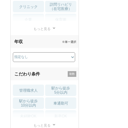
訪問リハビリ
クリニック
（在宅医療）
企業
保育園
もっと見る
小児リハビリ
整骨院
年収
※単一選択
接骨院
訪問マッサージ
薬局・
その他
ドラッグストア
こだわり条件
駅から徒歩
管理職求人
5分以内
駅から徒歩
車通勤可
10分以内
未経験OK
新卒OK
もっと見る