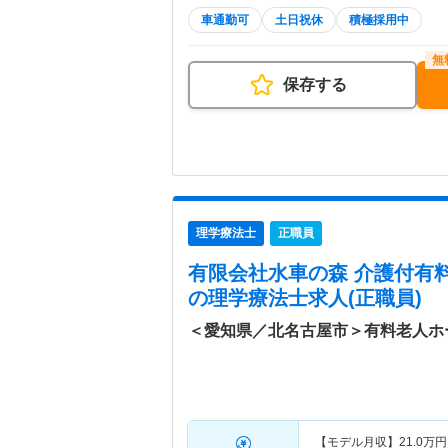
車通勤可
土日祝休
積極採用中
保存する
理学療法士
正職員
有限会社水車の森 介護付有
の理学療法士求人(正職員)
＜愛知県／北名古屋市＞有料老人ホ
【モデル月収】
21.0
万円