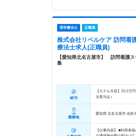
理学療法士
正職員
株式会社リベルケア 訪問看
療法士求人(正職員)
【愛知県北名古屋市】 訪問看護ス
集
【モデル月収】
25.0
万円
当賞与込）
給与
愛知県 北名古屋市
名鉄
勤務地
【仕事内容】 ■利用者
介護保険分野の割合は7