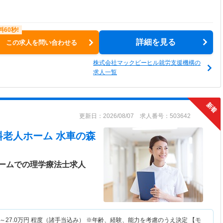
詳細を見る
この求人を問い合わせる
株式会社マックビーヒル就労支援機構の
求人一覧
更新日：2026/08/07 求人番号：503642
料老人ホーム 水車の森
ームでの理学療法士求人
～
27.0
万円
程度（諸手当込み） ※年齢、経験、能力を考慮のうえ決定 【モ