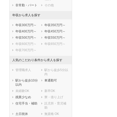
知多市
知立市
非常勤・パート
その他
尾張旭市
高浜市
年収から求人を探す
岩倉市
豊明市
日進市
田原市
年収300万円～
年収350万円～
愛西市
清須市
年収400万円～
年収450万円～
北名古屋市
弥富市
年収500万円～
年収550万円～
みよし市
あま市
年収600万円～
年収650万円～
長久手市
愛知郡東郷町
年収700万円～
西春日井郡豊山
丹羽郡大口町
町
人気のこだわり条件から求人を探す
丹羽郡扶桑町
海部郡大治町
管理職求人
駅から徒歩5分以
海部郡蟹江町
海部郡飛島村
内
知多郡阿久比町
知多郡東浦町
駅から徒歩10分
車通勤可
知多郡南知多町
知多郡美浜町
以内
知多郡武豊町
額田郡幸田町
未経験OK
新卒OK
北設楽郡設楽町
北設楽郡東栄町
残業少なめ
寮・借り上げ
北設楽郡豊根村
住宅手当・補助
託児所・育児補
助
土日祝休
無資格 OK