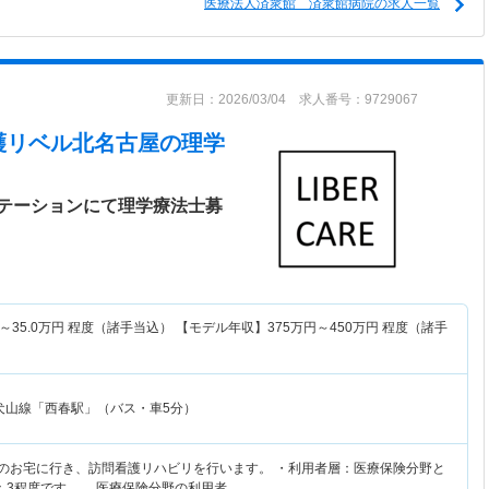
医療法人済衆館 済衆館病院の求人一覧
更新日：2026/03/04 求人番号：9729067
護リベル北名古屋
の理学
テーションにて理学療法士募
～
35.0
万円
程度（諸手当込） 【モデル年収】
375
万円～
450
万円
程度（諸手
犬山線「西春駅」（バス・車5分）
様のお宅に行き、訪問看護リハビリを行います。 ・利用者層：医療保険分野と
：3程度です。 医療保険分野の利用者…