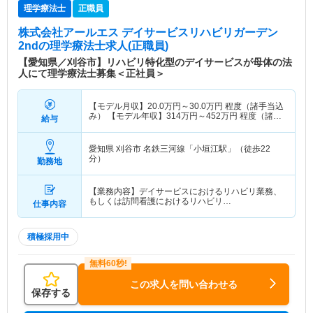
理学療法士
正職員
株式会社アールエス デイサービスリハビリガーデン
2nd
の理学療法士求人(正職員)
【愛知県／刈谷市】リハビリ特化型のデイサービスが母体の法
人にて理学療法士募集＜正社員＞
【モデル月収】
20.0
万円～
30.0
万円
程度（諸手当込
み） 【モデル年収】
314
万円～
452
万円
程度（諸手
給与
当込み）
愛知県 刈谷市
名鉄三河線「小垣江駅」（徒歩22
分）
勤務地
【業務内容】デイサービスにおけるリハビリ業務、
もしくは訪問看護におけるリハビリ…
仕事内容
積極採用中
この求人を問い合わせる
保存する