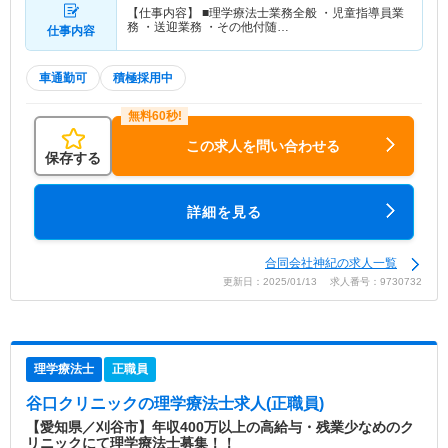
【仕事内容】 ■理学療法士業務全般 ・児童指導員業
務 ・送迎業務 ・その他付随…
仕事内容
車通勤可
積極採用中
この求人を問い合わせる
保存する
詳細を見る
合同会社神紀の求人一覧
更新日：2025/01/13 求人番号：9730732
理学療法士
正職員
谷口クリニック
の理学療法士求人(正職員)
【愛知県／刈谷市】年収400万以上の高給与・残業少なめのク
リニックにて理学療法士募集！！