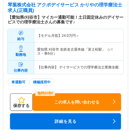
琴葉株式会社 アクポデイサービス かりや
の理学療法士
求人(正職員)
【愛知県/刈谷市】マイカー通勤可能！土日固定休みのデイサー
ビスでの理学療法士さんの募集です♪
【モデル月収】
24.0
万円～
給与
愛知県 刈谷市
名鉄名古屋本線「富士松駅」（バ
ス・車6分）
勤務地
【仕事内容】 デイサービスでの理学療法士業務全般
仕事内容
車通勤可
積極採用中
この求人を問い合わせる
保存する
詳細を見る