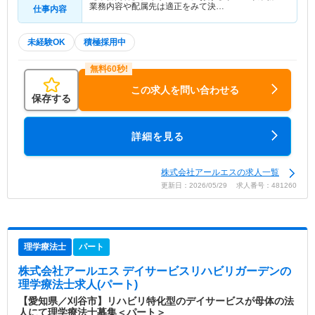
業務内容や配属先は適正をみて決…
仕事内容
未経験OK
積極採用中
この求人を問い合わせる
保存する
詳細を見る
株式会社アールエスの求人一覧
更新日：2026/05/29 求人番号：481260
理学療法士
パート
株式会社アールエス デイサービスリハビリガーデン
の
理学療法士求人(パート)
【愛知県／刈谷市】リハビリ特化型のデイサービスが母体の法
人にて理学療法士募集＜パート＞