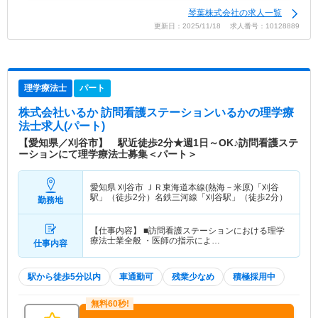
琴葉株式会社の求人一覧
更新日：2025/11/18 求人番号：10128889
理学療法士
パート
株式会社いるか 訪問看護ステーションいるか
の理学療
法士求人(パート)
【愛知県／刈谷市】 駅近徒歩2分★週1日～OK♪訪問看護ステ
ーションにて理学療法士募集＜パート＞
愛知県 刈谷市
ＪＲ東海道本線(熱海－米原)「刈谷
駅」（徒歩2分）名鉄三河線「刈谷駅」（徒歩2分）
勤務地
【仕事内容】 ■訪問看護ステーションにおける理学
療法士業全般 ・医師の指示によ…
仕事内容
駅から徒歩5分以内
車通勤可
残業少なめ
積極採用中