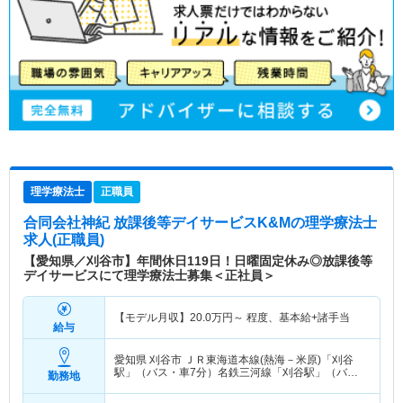
理学療法士
正職員
合同会社神紀 放課後等デイサービスK&M
の理学療法士
求人(正職員)
【愛知県／刈谷市】年間休日119日！日曜固定休み◎放課後等
デイサービスにて理学療法士募集＜正社員＞
【モデル月収】
20.0
万円～
程度、基本給+諸手当
給与
愛知県 刈谷市
ＪＲ東海道本線(熱海－米原)「刈谷
駅」（バス・車7分）名鉄三河線「刈谷駅」（バ
勤務地
ス・車7分）