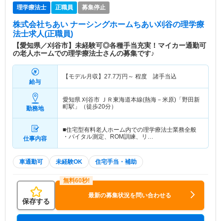
理学療法士
正職員
募集停止
株式会社ちあい ナーシングホームちあい刈谷
の理学療
法士求人(正職員)
【愛知県／刈谷市】未経験可◎各種手当充実！マイカー通勤可
の老人ホームでの理学療法士さんの募集です♪
【モデル月収】
27.7
万円～
程度 諸手当込
給与
愛知県 刈谷市
ＪＲ東海道本線(熱海－米原)「野田新
町駅」（徒歩20分）
勤務地
■住宅型有料老人ホーム内での理学療法士業務全般
・バイタル測定、ROM訓練、リ…
仕事内容
車通勤可
未経験OK
住宅手当・補助
最新の募集状況を問い合わせる
保存する