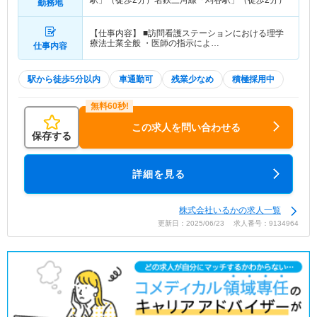
駅」（徒歩2分）名鉄三河線「刈谷駅」（徒歩2分）
勤務地
【仕事内容】 ■訪問看護ステーションにおける理学
療法士業全般 ・医師の指示によ…
仕事内容
駅から徒歩5分以内
車通勤可
残業少なめ
積極採用中
この求人を問い合わせる
保存する
詳細を見る
株式会社いるかの求人一覧
更新日：2025/06/23 求人番号：9134964