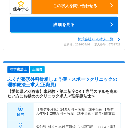
この求人を問い合わせる
保存する
詳細を見る
株式会社YCの求人一覧
更新日：2026/04/08 求人番号：9738723
理学療法士
正職員
ふくだ整形外科骨粗しょう症・スポーツクリニック
の
理学療法士求人(正職員)
【愛知県／刈谷市】未経験・第二新卒OK！専門スキルを高め
たい方にお勧めのクリニック求人＜理学療法士＞
【モデル月収】
24.0
万円～
程度 諸手当込 【モデ
ル年収】
288
万円～
程度 諸手当込・賞与別途支給
給与
愛知県 刈谷市
名鉄三河線「小垣江駅」（バス・車7