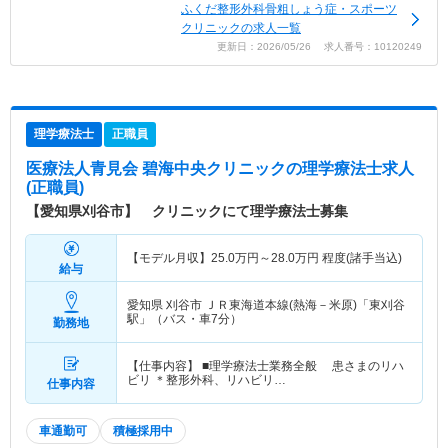
ふくだ整形外科骨粗しょう症・スポーツ
クリニックの求人一覧
更新日：2026/05/26 求人番号：10120249
理学療法士
正職員
医療法人青見会 碧海中央クリニック
の理学療法士求人
(正職員)
【愛知県刈谷市】 クリニックにて理学療法士募集
【モデル月収】
25.0
万円～
28.0
万円
程度(諸手当込)
給与
愛知県 刈谷市
ＪＲ東海道本線(熱海－米原)「東刈谷
駅」（バス・車7分）
勤務地
【仕事内容】 ■理学療法士業務全般 患さまのリハ
ビリ ＊整形外科、リハビリ…
仕事内容
車通勤可
積極採用中