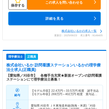
この求人を問い合わせる
保存する
詳細を見る
株式会社いるかの求人一覧
更新日：2025/06/23 求人番号：9149405
理学療法士
正職員
株式会社いるか 訪問看護ステーションいるか
の理学療
法士求人(正職員)
【愛知県／刈谷市】 各種手当充実★新規オープンの訪問看護
ステーションにて理学療法士募集！
【モデル月収】
22.4
万円～
33.5
万円
程度 諸手当込
【モデル年収】
269
万円～
402
万円
程度 賞与込・
給与
賞与別途支給
愛知県 刈谷市
ＪＲ東海道本線(熱海－米原)「刈谷