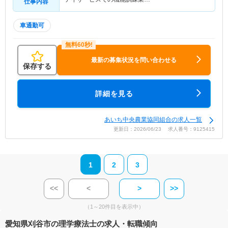
仕事内容
車通勤可
最新の募集状況を問い合わせる
保存する
詳細を見る
あいち中央農業協同組合の求人一覧
更新日：2026/06/23 求人番号：9125415
1
2
3
<<
<
>
>>
（1～20件目を表示中）
愛知県刈谷市の理学療法士の求人・転職傾向