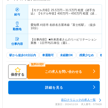
【モデル月収】
25.5
万円～
31.5
万円
程度（諸手当
込） 【モデル年収】
400
万円～
450
万円
程度（諸手
給与
当込）
愛知県 刈谷市
名鉄名古屋本線「富士松駅」（徒歩
10分）
勤務地
【仕事内容】 ■外来患者さんのリハビリテーション
業務 ・1日平均21単位（週1…
仕事内容
駅から徒歩10分以内
車通勤可
未経験OK
残業少なめ
積極
この求人を問い合わせる
保存する
詳細を見る
谷口クリニックの求人一覧
更新日：2024/11/19 求人番号：575928