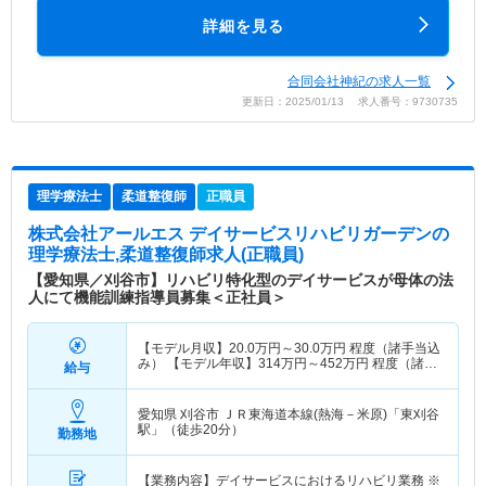
詳細を見る
合同会社神紀の求人一覧
更新日：2025/01/13 求人番号：9730735
理学療法士
柔道整復師
正職員
株式会社アールエス デイサービスリハビリガーデン
の
理学療法士,柔道整復師求人(正職員)
【愛知県／刈谷市】リハビリ特化型のデイサービスが母体の法
人にて機能訓練指導員募集＜正社員＞
【モデル月収】
20.0
万円～
30.0
万円
程度（諸手当込
み） 【モデル年収】
314
万円～
452
万円
程度（諸手
給与
当込み）
愛知県 刈谷市
ＪＲ東海道本線(熱海－米原)「東刈谷
駅」（徒歩20分）
勤務地
【業務内容】デイサービスにおけるリハビリ業務 ※