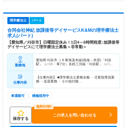
理学療法士
パート
合同会社神紀 放課後等デイサービスK&M
の理学療法士
求人(パート)
【愛知県／刈谷市】日曜固定休み！1日4～6時間程度♪放課後等
デイサービスにて理学療法士募集＜非常勤＞
愛知県 刈谷市
ＪＲ東海道本線(熱海－米原)「刈谷
駅」（バス・車7分）名鉄三河線「刈谷駅」（バ
勤務地
ス・車7分）
【仕事内容】 ■理学療法士業務全般 ・児童指導員業
務 ・送迎業務 ・その他付随…
仕事内容
車通勤可
積極採用中
この求人を問い合わせる
保存する