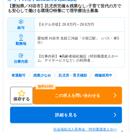
【愛知県／刈谷市】託児所完備＆残業なし♪子育て世代の方で
も安心して働ける環境◎特養にて理学療法士募集
【モデル月収】
26.8
万円～
28.6
万円
給与
愛知県 刈谷市
名鉄三河線「小垣江駅」（バス・車5
分）
勤務地
【仕事内容】 ■高齢者福祉施設（特別養護老人ホー
ム、デイサービスなど）の利用者…
仕事内容
車通勤可
残業少なめ
託児所・育児補助
積極採用中
この求人を問い合わせる
保存する
詳細を見る
社会福祉法人長寿会 特別養護老人ホー