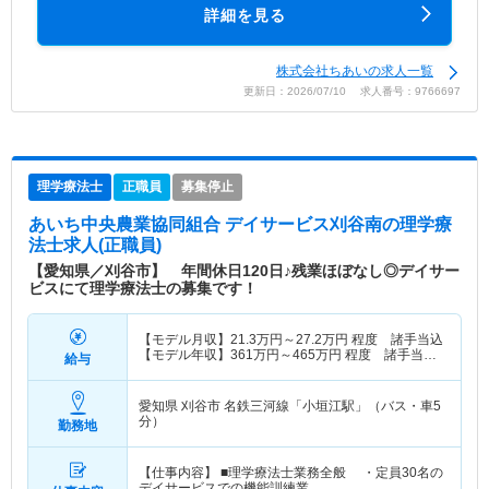
詳細を見る
株式会社ちあいの求人一覧
更新日：2026/07/10 求人番号：9766697
理学療法士
正職員
募集停止
あいち中央農業協同組合 デイサービス刈谷南
の理学療
法士求人(正職員)
【愛知県／刈谷市】 年間休日120日♪残業ほぼなし◎デイサー
ビスにて理学療法士の募集です！
【モデル月収】
21.3
万円～
27.2
万円
程度 諸手当込
【モデル年収】
361
万円～
465
万円
程度 諸手当・
給与
賞与込
愛知県 刈谷市
名鉄三河線「小垣江駅」（バス・車5
分）
勤務地
【仕事内容】 ■理学療法士業務全般 ・定員30名の
デイサービスでの機能訓練業…