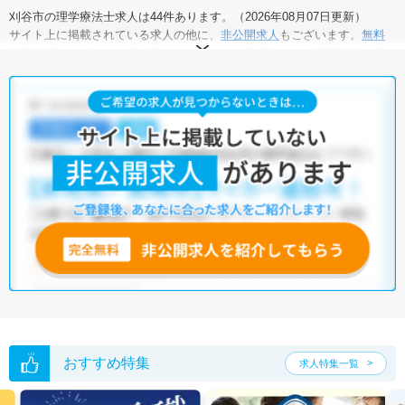
刈谷市の理学療法士求人は44件あります。（2026年08月07日更新）
サイト上に掲載されている求人の他に、
非公開求人
もございます。
無料
転職支援サービス
にお申し込みいただくと、全求人からご希望条件に合
う求人を提案させていただきます。
刈谷市の理学療法士求人では以下のような条件が人気です。
・
土日祝休
・
積極採用中
・
新卒OK
・
正社員(正職員)
・
病院
・
クリニック
・
介護福祉施設
・
訪問リハビリ(在宅医療)
・
小児リハビ
リ
・
保育園
他の条件でも人気の求人がございますので、「こだわり条件」から検索
いただくか、お気軽にお問い合わせください。
全国の理学療法士求人
から検索いただくことも可能です。
無料転職支援サービス
にお申し込みいただくと、ご希望条件をヒアリン
グした上で求人をご提案いたします。
ご希望条件がまだ定まっていない方は
人気の希望条件をピックアップし
た求人特集
をぜひご活用ください。
転職支援の他、情報収集や募集状況の確認も、お気軽にご相談くださ
い。
おすすめ特集
求人特集一覧