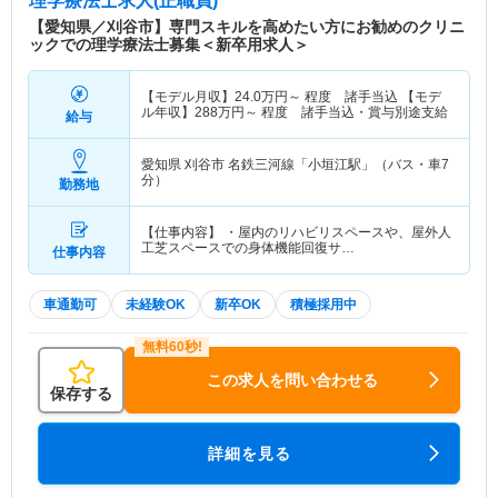
理学療法士求人(正職員)
【愛知県／刈谷市】専門スキルを高めたい方にお勧めのクリニ
ックでの理学療法士募集＜新卒用求人＞
【モデル月収】
24.0
万円～
程度 諸手当込 【モデ
ル年収】
288
万円～
程度 諸手当込・賞与別途支給
給与
愛知県 刈谷市
名鉄三河線「小垣江駅」（バス・車7
分）
勤務地
【仕事内容】 ・屋内のリハビリスペースや、屋外人
工芝スペースでの身体機能回復サ…
仕事内容
車通勤可
未経験OK
新卒OK
積極採用中
この求人を問い合わせる
保存する
詳細を見る