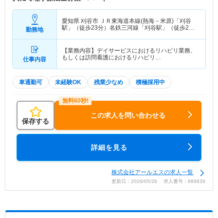
愛知県 刈谷市
ＪＲ東海道本線(熱海－米原)「刈谷
駅」（徒歩23分）名鉄三河線「刈谷駅」（徒歩23
勤務地
分）
【業務内容】デイサービスにおけるリハビリ業務、
もしくは訪問看護におけるリハビリ…
仕事内容
車通勤可
未経験OK
残業少なめ
積極採用中
この求人を問い合わせる
保存する
詳細を見る
株式会社アールエスの求人一覧
更新日：2026/05/26 求人番号：689839