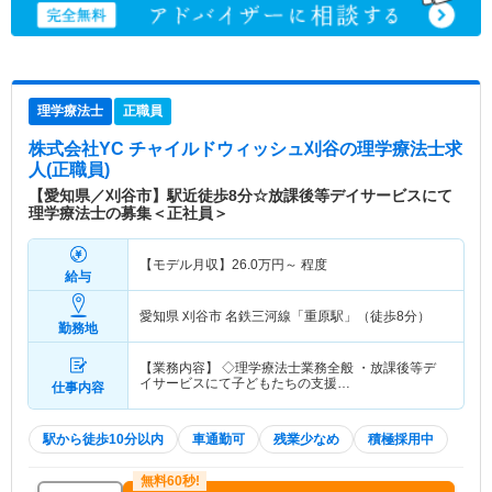
理学療法士
正職員
株式会社YC チャイルドウィッシュ刈谷
の理学療法士求
人(正職員)
【愛知県／刈谷市】駅近徒歩8分☆放課後等デイサービスにて
理学療法士の募集＜正社員＞
【モデル月収】
26.0
万円～
程度
給与
愛知県 刈谷市
名鉄三河線「重原駅」（徒歩8分）
勤務地
【業務内容】 ◇理学療法士業務全般 ・放課後等デ
イサービスにて子どもたちの支援…
仕事内容
駅から徒歩10分以内
車通勤可
残業少なめ
積極採用中