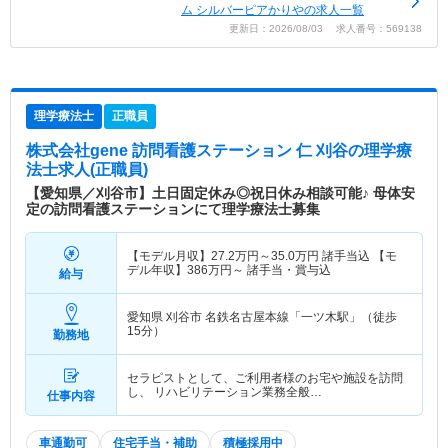
ム シルバーピアかりやの求人一覧
更新日：2026/08/03 求人番号：569138
理学療法士
正職員
株式会社gene 訪問看護ステーション 仁 刈谷
の理学療
法士求人(正職員)
【愛知県／刈谷市】土日固定休み◎祝日休み相談可能♪ 母体安
定の訪問看護ステーションにて理学療法士募集
【モデル月収】
27.2
万円～
35.0
万円
諸手当込 【モ
デル年収】
386
万円～
諸手当・賞与込
給与
愛知県 刈谷市
名鉄名古屋本線「一ツ木駅」（徒歩
15分）
勤務地
セラピストとして、ご利用者様のお宅や施設を訪問
し、 リハビリテーション業務全般…
仕事内容
車通勤可
住宅手当・補助
積極採用中