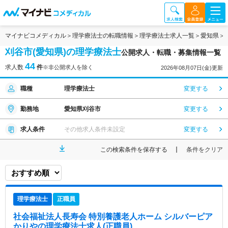
マイナビコメディカル
理学療法士の転職情報
理学療法士求人一覧
愛知県
刈谷市(愛知県)の理学療法士
公開求人・転職・募集情報一覧
44
求人数
件
※非公開求人を除く
2026年08月07日(金)更新
職種
理学療法士
変更する
勤務地
愛知県刈谷市
変更する
求人条件
その他求人条件未設定
変更する
この検索条件を保存する
条件をクリア
理学療法士
正職員
社会福祉法人長寿会 特別養護老人ホーム シルバーピア
かりや
の理学療法士求人(正職員)