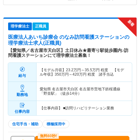
理学療法士
正職員
医療法人あいち診療会 のなみ訪問看護ステーション
の
理学療法士求人(正職員)
【愛知県／名古屋市天白区】土日休み★最寄り駅徒歩圏内♪訪
問看護ステーションにて理学療法士募集！
【モデル月収】
23.2
万円～
35.5
万円
程度 【モデ
ル年収】
350
万円～
420
万円
程度 諸手当込
給与
愛知県 名古屋市天白区
名古屋市営地下鉄桜通線
「野並駅」（徒歩14分）
勤務地
【仕事内容】 ■訪問リハビリテーション業務
仕事内容
住宅手当・補助
積極採用中