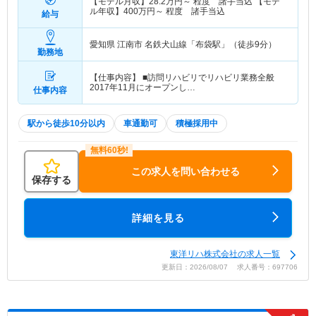
【モデル月収】
28.2
万円～
程度 諸手当込 【モデ
ル年収】
400
万円～
程度 諸手当込
給与
愛知県 江南市
名鉄犬山線「布袋駅」（徒歩9分）
勤務地
【仕事内容】 ■訪問リハビリでリハビリ業務全般
2017年11月にオープンし…
仕事内容
駅から徒歩10分以内
車通勤可
積極採用中
この求人を問い合わせる
保存する
詳細を見る
東洋リハ株式会社の求人一覧
更新日：2026/08/07 求人番号：697706