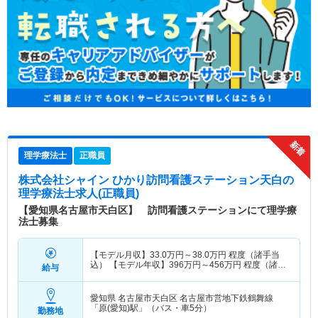
理学療法士
正職員
株式会社シャイン ひかり訪問看護ステーション天白
の
理学療法士求人(正職員)
【愛知県名古屋市天白区】 訪問看護ステーションにて理学療
法士募集
【モデル月収】
33.0
万円～
38.0
万円
程度（諸手当
込） 【モデル年収】
396
万円～
456
万円
程度（諸手
給与
当込）
愛知県 名古屋市天白区
名古屋市営地下鉄鶴舞線
「原(愛知)駅」（バス・車5分）
勤務地