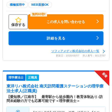
積極採用中
WEB面接OK
この求人を問い合わせる
保存する
詳細を見る
ソフィアメディ株式会社の求人一覧
更新日：2026/08/07 求人番号：9013787
理学療法士
正職員
東洋リハ株式会社 南天訪問看護ステーション
の理学療
法士求人(正職員)
【愛知県／江南市】 最寄駅から徒歩圏内！教育体制あり♪訪
問未経験の方でも応募可能です＜理学療法士＞