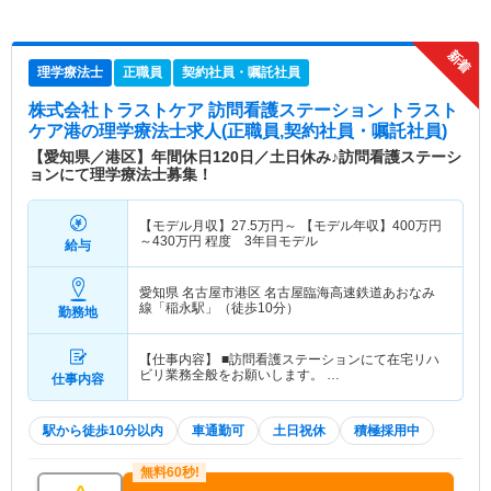
理学療法士
正職員
契約社員・嘱託社員
株式会社トラストケア 訪問看護ステーション トラスト
ケア港
の理学療法士求人(正職員,契約社員・嘱託社員)
【愛知県／港区】年間休日120日／土日休み♪訪問看護ステーシ
ョンにて理学療法士募集！
【モデル月収】
27.5
万円～
【モデル年収】
400
万円
～
430
万円
程度 3年目モデル
給与
愛知県 名古屋市港区
名古屋臨海高速鉄道あおなみ
線「稲永駅」（徒歩10分）
勤務地
【仕事内容】 ■訪問看護ステーションにて在宅リハ
ビリ業務全般をお願いします。 …
仕事内容
駅から徒歩10分以内
車通勤可
土日祝休
積極採用中