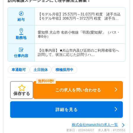
訪問看護ステーションにて理学療法士募集！
【モデル月収】
25.5
万円～
31.0
万円
程度 諸手当込
【モデル年収】
306
万円～
372
万円
程度 諸手当
給与
込・別途賞与支給
愛知県 犬山市
名鉄小牧線「羽黒(愛知)駅」（バス・
車6分）
勤務地
【仕事内容】 ■犬山市内及び近郊のご利用者様宅へ
訪問して、状況に応じた訪問リハ…
仕事内容
車通勤可
土日祝休
積極採用中
この求人を問い合わせる
保存する
詳細を見る
株式会社maruichiの求人一覧
更新日：2026/08/07 求人番号：9725553