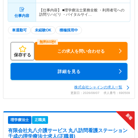
【仕事内容】 ■理学療法士業務全般 ・利用者宅への
訪問リハビリ ・バイタルサイ…
仕事内容
車通勤可
未経験OK
積極採用中
この求人を問い合わせる
保存する
詳細を見る
株式会社シャインの求人一覧
更新日：2026/08/07 求人番号：690509
理学療法士
正職員
有限会社丸八介護サービス 丸八訪問看護ステーション
千成
の理学療法士求人(正職員)