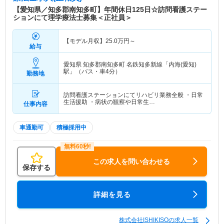
【愛知県／知多郡南知多町】年間休日125日☆訪問看護ステー
ションにて理学療法士募集＜正社員＞
【モデル月収】
25.0
万円～
給与
愛知県 知多郡南知多町
名鉄知多新線「内海(愛知)
駅」（バス・車4分）
勤務地
訪問看護ステーションにてリハビリ業務全般 ・日常
生活援助 ・病状の観察や日常生…
仕事内容
車通勤可
積極採用中
この求人を問い合わせる
保存する
詳細を見る
株式会社ISHIKISOの求人一覧