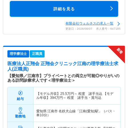
詳細を見る
有限会社ウェルネスの求人一覧
更新日：2026/08/07 求人番号：647185
理学療法士
正職員
医療法人正翔会 正翔会クリニック江南
の理学療法士求
人(正職員)
【愛知県／江南市】プライベートとの両立が可能◎やりがいの
ある訪問診療求人です＜理学療法士＞
【モデル月収】
25.5
万円～
程度 諸手当込 【モデ
ル年収】
394
万円～
程度 諸手当・賞与込
給与
愛知県 江南市
名鉄犬山線「江南(愛知)駅」（バス・
車10分）
勤務地