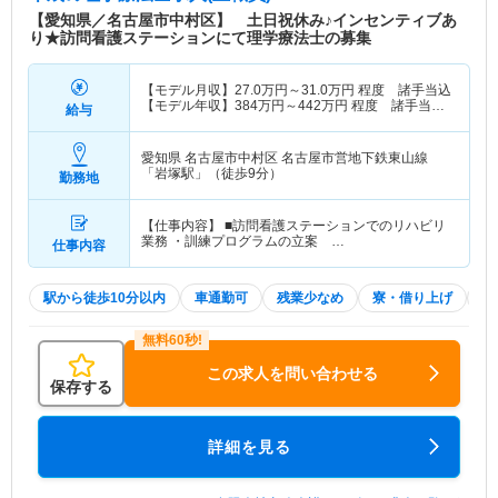
【愛知県／名古屋市中村区】 土日祝休み♪インセンティブあ
り★訪問看護ステーションにて理学療法士の募集
【モデル月収】
27.0
万円～
31.0
万円
程度 諸手当込
【モデル年収】
384
万円～
442
万円
程度 諸手当・
給与
賞与込
愛知県 名古屋市中村区
名古屋市営地下鉄東山線
「岩塚駅」（徒歩9分）
勤務地
【仕事内容】 ■訪問看護ステーションでのリハビリ
業務 ・訓練プログラムの立案 …
仕事内容
駅から徒歩10分以内
車通勤可
残業少なめ
寮・借り上げ
土
この求人を問い合わせる
保存する
詳細を見る