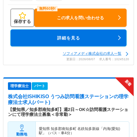
この求人を問い合わせる
保存する
詳細を見る
ソフィアメディ株式会社の求人一覧
更新日：2026/08/07 求人番号：10245120
理学療法士
パート
株式会社ISHIKISO うつみ訪問看護ステーション
の理学
療法士求人(パート)
【愛知県／知多郡南知多町】週2日～OK☆訪問看護ステーショ
ンにて理学療法士募集＜非常勤＞
愛知県 知多郡南知多町
名鉄知多新線「内海(愛知)
駅」（バス・車4分）
勤務地