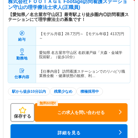
株式会社ＦＯＯＴＡＧＥ Footage訪問看護ステーショ
ン守山
の理学療法士求人(正職員)
【愛知県／名古屋市守山区】最寄駅より徒歩圏内◎訪問看護ス
テーションにて理学療法士の募集です！
【モデル月収】
28.7
万円～
【モデル年収】
413
万円
～
給与
愛知県 名古屋市守山区
名鉄瀬戸線「大森・金城学
院前駅」（徒歩10分）
勤務地
【仕事内容】 訪問看護ステーションでのリハビリ職
業務全般 ・健康状態の観察、利…
仕事内容
駅から徒歩10分以内
残業少なめ
積極採用中
この求人を問い合わせる
保存する
詳細を見る