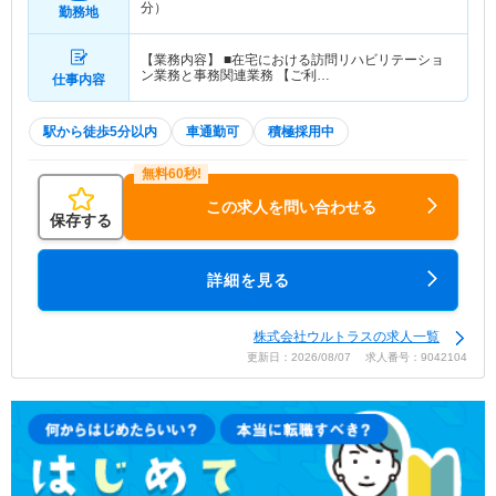
分）
勤務地
【業務内容】 ■在宅における訪問リハビリテーショ
ン業務と事務関連業務 【ご利…
仕事内容
駅から徒歩5分以内
車通勤可
積極採用中
この求人を問い合わせる
保存する
詳細を見る
株式会社ウルトラスの求人一覧
更新日：2026/08/07 求人番号：9042104