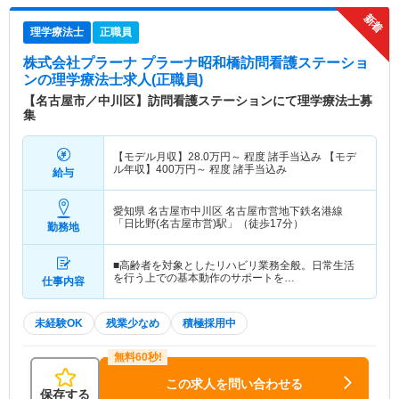
理学療法士
正職員
株式会社プラーナ プラーナ昭和橋訪問看護ステーショ
ン
の理学療法士求人(正職員)
【名古屋市／中川区】訪問看護ステーションにて理学療法士募
集
【モデル月収】
28.0
万円～
程度 諸手当込み 【モデ
ル年収】
400
万円～
程度 諸手当込み
給与
愛知県 名古屋市中川区
名古屋市営地下鉄名港線
「日比野(名古屋市営)駅」（徒歩17分）
勤務地
■高齢者を対象としたリハビリ業務全般。日常生活
を行う上での基本動作のサポートを…
仕事内容
未経験OK
残業少なめ
積極採用中
この求人を問い合わせる
保存する