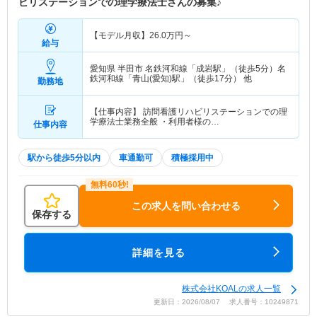
ビリステーションでの理学療法士さんの募集♪
【モデル月収】
26.0
万円～
給与
愛知県 半田市
名鉄河和線「成岩駅」（徒歩5分）名
鉄河和線「青山(愛知)駅」（徒歩17分） 他
勤務地
【仕事内容】 訪問看護リハビリステーションでの理
学療法士業務全般 ・利用者様の…
仕事内容
駅から徒歩5分以内
車通勤可
積極採用中
この求人を問い合わせる
保存する
詳細を見る
株式会社KOALの求人一覧
更新日：2026/08/07 求人番号：10249871