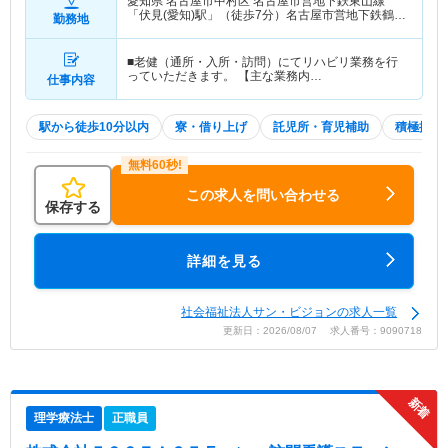
愛知県 名古屋市中村区
名古屋市営地下鉄東山線
「伏見(愛知)駅」（徒歩7分）名古屋市営地下鉄鶴舞
勤務地
線「伏見(愛知)駅」（徒歩7分） 他
■老健（通所・入所・訪問）にてリハビリ業務を行
っていただきます。 【主な業務内…
仕事内容
駅から徒歩10分以内
寮・借り上げ
託児所・育児補助
積極採用
この求人を問い合わせる
保存する
詳細を見る
社会福祉法人サン・ビジョンの求人一覧
更新日：2026/08/07 求人番号：9090718
理学療法士
正職員