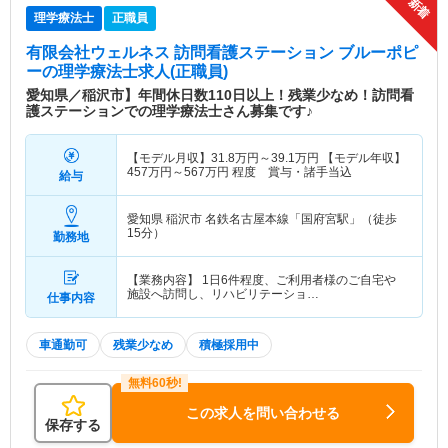
理学療法士
正職員
有限会社ウェルネス 訪問看護ステーション ブルーポピ
ー
の理学療法士求人(正職員)
愛知県／稲沢市】年間休日数110日以上！残業少なめ！訪問看
護ステーションでの理学療法士さん募集です♪
【モデル月収】
31.8
万円～
39.1
万円
【モデル年収】
457
万円～
567
万円
程度 賞与・諸手当込
給与
愛知県 稲沢市
名鉄名古屋本線「国府宮駅」（徒歩
15分）
勤務地
【業務内容】 1日6件程度、ご利用者様のご自宅や
施設へ訪問し、リハビリテーショ…
仕事内容
車通勤可
残業少なめ
積極採用中
この求人を問い合わせる
保存する