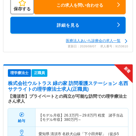
この求人を問い合わせる
保存する
詳細を見る
医療法人あいち診療会の求人一覧
更新日：2026/08/07 求人番号：9153610
理学療法士
正職員
株式会社ウルトラス 緑の家 訪問看護ステーション 名西
サテライト
の理学療法士求人(正職員)
【清須市】プライベートとの両立が可能な訪問での理学療法士
さん求人
【モデル月収】
26.3
万円～
29.8
万円
程度 諸手当込
【モデル年収】
380
万円～
給与
愛知県 清須市
名鉄犬山線「下小田井駅」（徒歩5