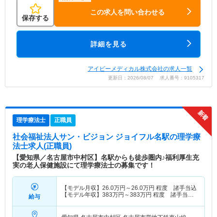
この求人を問い合わせる
保存する
詳細を見る
アイビーメディカル株式会社の求人一覧
更新日：2026/08/07 求人番号：9105317
理学療法士
正職員
社会福祉法人サン・ビジョン ジョイフル名駅
の理学療
法士求人(正職員)
【愛知県／名古屋市中村区】名駅からも徒歩圏内♪福利厚生充
実の老人保健施設にて理学療法士の募集です！
【モデル月収】
26.0
万円～
26.0
万円
程度 諸手当込
【モデル年収】
383
万円～
383
万円
程度 諸手当・
給与
賞与込