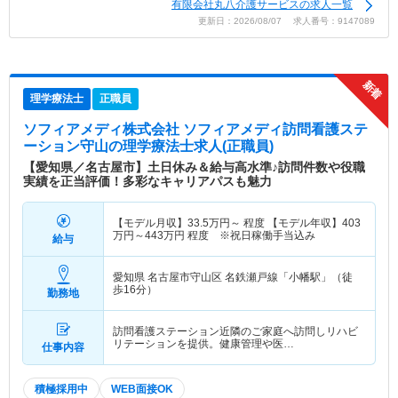
有限会社丸八介護サービスの求人一覧
更新日：2026/08/07 求人番号：9147089
理学療法士
正職員
ソフィアメディ株式会社 ソフィアメディ訪問看護ステ
ーション守山
の理学療法士求人(正職員)
【愛知県／名古屋市】土日休み＆給与高水準♪訪問件数や役職
実績を正当評価！多彩なキャリアパスも魅力
【モデル月収】
33.5
万円～
程度 【モデル年収】
403
万円～
443
万円
程度 ※祝日稼働手当込み
給与
愛知県 名古屋市守山区
名鉄瀬戸線「小幡駅」（徒
歩16分）
勤務地
訪問看護ステーション近隣のご家庭へ訪問しリハビ
リテーションを提供。健康管理や医…
仕事内容
積極採用中
WEB面接OK