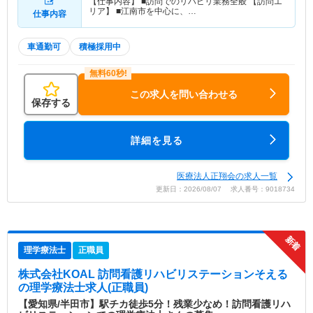
【仕事内容】 ■訪問でのリハビリ業務全般 【訪問エ
リア】 ■江南市を中心に、…
仕事内容
車通勤可
積極採用中
この求人を問い合わせる
保存する
詳細を見る
医療法人正翔会の求人一覧
更新日：2026/08/07 求人番号：9018734
理学療法士
正職員
株式会社KOAL 訪問看護リハビリステーションそえる
の理学療法士求人(正職員)
【愛知県/半田市】駅チカ徒歩5分！残業少なめ！訪問看護リハ