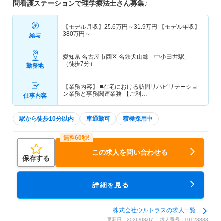
問看護ステーションで理学療法士さん募集♪
【モデル月収】
25.6
万円～
31.9
万円
【モデル年収】
380
万円～
給与
愛知県 名古屋市西区
名鉄犬山線「中小田井駅」
（徒歩7分）
勤務地
【業務内容】 ■在宅における訪問リハビリテーショ
ン業務と事務関連業務 【ご利…
仕事内容
駅から徒歩10分以内
車通勤可
積極採用中
この求人を問い合わせる
保存する
詳細を見る
株式会社ウルトラスの求人一覧
更新日：2026/08/07 求人番号：10123833