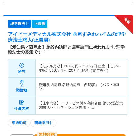
理学療法士
正職員
アイビーメディカル株式会社 西尾すみれハイム
の理学
療法士求人(正職員)
【愛知県／西尾市】施設内訪問と居宅訪問に携われます♪理学
療法士の募集です！
【モデル月収】
30.0
万円～
35.0
万円
程度 【モデル
年収】
360
万円～
420
万円
程度（賞与除く）
給与
愛知県 西尾市
名鉄西尾線「西尾駅」（バス・車6
分）
勤務地
【仕事内容】 ・サービス付き高齢者住宅での施設内
訪問リハビリテーション業務 ・…
仕事内容
車通勤可
積極採用中