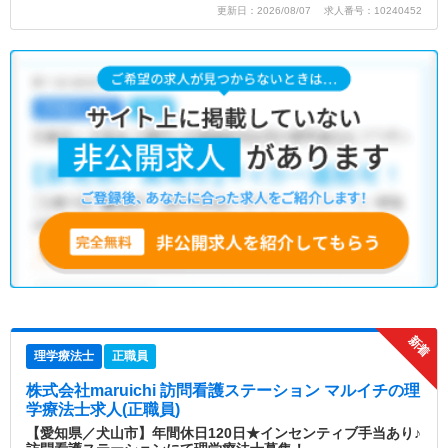
更新日：2026/08/07 求人番号：10240452
理学療法士
正職員
株式会社maruichi 訪問看護ステーション マルイチ
の理
学療法士求人(正職員)
【愛知県／犬山市】年間休日120日★インセンティブ手当あり♪