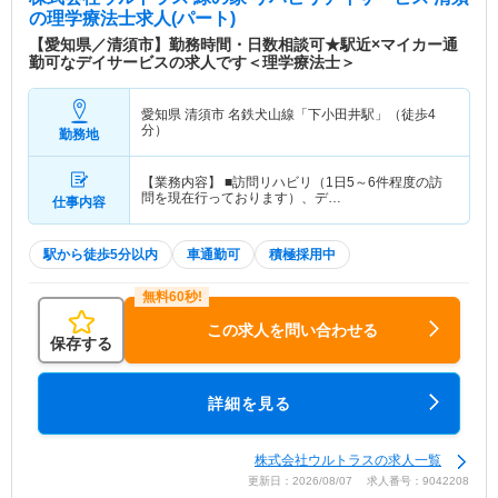
の理学療法士求人(パート)
【愛知県／清須市】勤務時間・日数相談可★駅近×マイカー通
勤可なデイサービスの求人です＜理学療法士＞
愛知県 清須市
名鉄犬山線「下小田井駅」（徒歩4
分）
勤務地
【業務内容】 ■訪問リハビリ（1日5～6件程度の訪
問を現在行っております）、デ…
仕事内容
駅から徒歩5分以内
車通勤可
積極採用中
この求人を問い合わせる
保存する
詳細を見る
株式会社ウルトラスの求人一覧
更新日：2026/08/07 求人番号：9042208