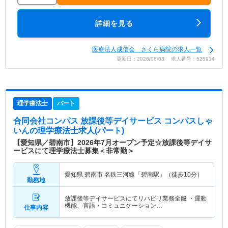
詳細を見る
医療法人成信会 さくら病院の求人一覧
更新日：2026/08/03 求人番号：525914
理学療法士
パート
合同会社コンパス 放課後等デイサービス コンパスしゃ
いん
の理学療法士求人(パート)
【愛知県／碧南市】2026年7月オープン予定☆放課後等デイサ
ービスにて理学療法士募集＜非常勤＞
愛知県 碧南市
名鉄三河線「碧南駅」（徒歩10分）
勤務地
放課後等デイサービスにてリハビリ業務全般 ・運動
機能、言語・コミュニケーション…
仕事内容