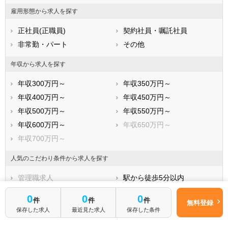
福岡県
佐賀県
長崎県
雇用形態から求人を探す
熊本県
大分県
宮崎県
正社員(正職員)
契約社員・嘱託社員
鹿児島県
沖縄県
非常勤・パート
その他
年収から求人を探す
年収300万円～
年収350万円～
年収400万円～
年収450万円～
年収500万円～
年収550万円～
年収600万円～
年収650万円～
年収700万円～
人気のこだわり条件から求人を探す
管理職求人
駅から徒歩5分以内
駅から徒歩10分以内
車通勤可
0
0
0
件
件
件
無料登録
未経験OK
新卒OK
保存した求人
最近見た求人
保存した条件
残業少なめ
寮・借り上げ