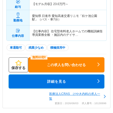
【モデル月収】
23.0
万円～
給与
愛知県 日進市
愛知高速交通リニモ「杁ケ池公園
駅」（バス・車7分）
勤務地
【仕事内容】 住宅型有料老人ホームでの機能訓練指
導員業務全般 ・施設内のデイサ…
仕事内容
車通勤可
残業少なめ
積極採用中
この求人を問い合わせる
保存する
詳細を見る
医療法人CRAS けやき内科の求人一
覧
更新日：2026/08/03 求人番号：10130696