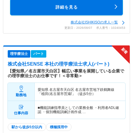
詳細を見る
株式会社ISHIKISOの求人一覧
更新日：2026/08/07 求人番号：10240453
理学療法士
パート
株式会社SENSE 本社
の理学療法士求人(パート)
【愛知県／名古屋市天白区】幅広い事業を展開している企業で
の理学療法士のお仕事です！＜非常勤＞
愛知県 名古屋市天白区
名古屋市営地下鉄鶴舞線
「植田(名古屋市営)駅」（徒歩5分）
勤務地
■機能訓練指導員としての業務全般 ・利用者ADL確
認 ・個別機能訓練計画作成 …
仕事内容
駅から徒歩5分以内
積極採用中