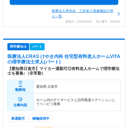
医療法人寿光会 三好老人保健施設の求
人一覧
更新日：2026/08/03 求人番号：668525
理学療法士
パート
医療法人CRAS けやき内科 住宅型有料老人ホームVITA
の理学療法士求人(パート)
【愛知県日進市】マイカー通勤可◎有料老人ホームで理学療法
士を募集♪（非常勤）
愛知県 日進市
勤務地
ホーム内のデイサービスと訪問看護ステーションに
てリハビリ業務
仕事内容
車通勤可
積極採用中