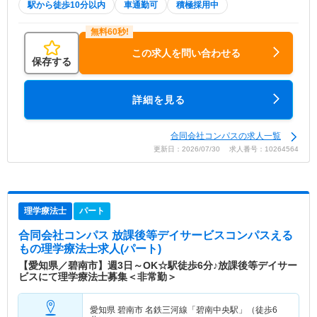
駅から徒歩10分以内
車通勤可
積極採用中
この求人を問い合わせる
保存する
詳細を見る
合同会社コンパスの求人一覧
更新日：2026/07/30 求人番号：10264564
理学療法士
パート
合同会社コンパス 放課後等デイサービスコンパスえる
も
の理学療法士求人(パート)
【愛知県／碧南市】週3日～OK☆駅徒歩6分♪放課後等デイサー
ビスにて理学療法士募集＜非常勤＞
愛知県 碧南市
名鉄三河線「碧南中央駅」（徒歩6