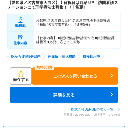
【愛知県／名古屋市天白区】土日祝日は時給ＵP！訪問看護ス
テーションにて理学療法士募集！〈非常勤〉
愛知県 名古屋市天白区
名古屋市営地下鉄鶴舞線
「植田(名古屋市営)駅」（徒歩5分）
勤務地
【仕事内容】 ■個別機能訓練計画作成 ■個別機能訓
練指導 ■必要に応じてご家族…
仕事内容
駅から徒歩5分以内
託児所・育児補助
積極採用中
この求人を問い合わせる
保存する
詳細を見る
株式会社SENSEの求人一覧
更新日：2026/08/07 求人番号：9734646