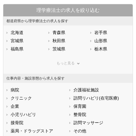
理学療法士の求人を絞り込む
都道府県から理学療法士の求人を探す
北海道
青森県
岩手県
宮城県
秋田県
山形県
福島県
茨城県
栃木県
群馬県
埼玉県
千葉県
もっと見る
東京都
神奈川県
新潟県
山梨県
長野県
富山県
仕事内容・施設形態から求人を探す
石川県
福井県
岐阜県
静岡県
病院
愛知県
介護福祉施設
三重県
滋賀県
クリニック
京都府
訪問リハビリ(在宅医療)
大阪府
兵庫県
企業
奈良県
保育園
和歌山県
鳥取県
小児リハビリ
島根県
整骨院
岡山県
広島県
接骨院
山口県
訪問マッサージ
徳島県
香川県
薬局・ドラッグストア
愛媛県
その他
高知県