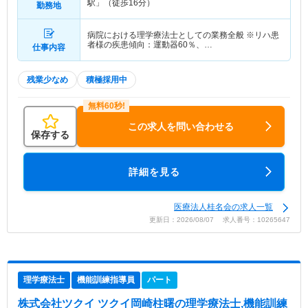
駅」（徒歩16分）
勤務地
病院における理学療法士としての業務全般 ※リハ患
者様の疾患傾向：運動器60％、…
仕事内容
残業少なめ
積極採用中
この求人を問い合わせる
保存する
詳細を見る
医療法人桂名会の求人一覧
更新日：2026/08/07 求人番号：10265647
理学療法士
機能訓練指導員
パート
株式会社ツクイ ツクイ岡崎柱曙
の理学療法士,機能訓練