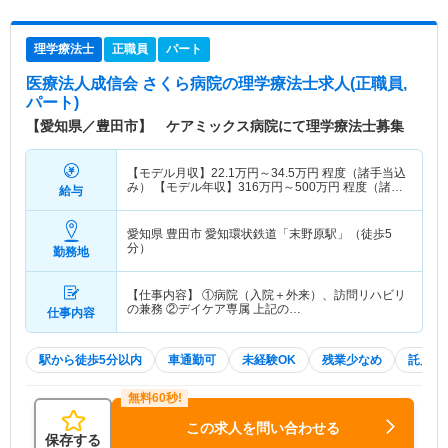
理学療法士
正職員
パート
医療法人成信会 さくら病院
の理学療法士求人(正職員,
パート)
【愛知県／豊田市】 ケアミックス病院にて理学療法士募集
【モデル月収】
22.1
万円～
34.5
万円
程度（諸手当込
み） 【モデル年収】
316
万円～
500
万円
程度（諸手
給与
当賞与込）
愛知県 豊田市
愛知環状鉄道「末野原駅」（徒歩5
分）
勤務地
【仕事内容】 ①病院（入院＋外来）、訪問リハビリ
の兼務 ②デイケア専属 上記の…
仕事内容
駅から徒歩5分以内
車通勤可
未経験OK
残業少なめ
託児所
この求人を問い合わせる
保存する