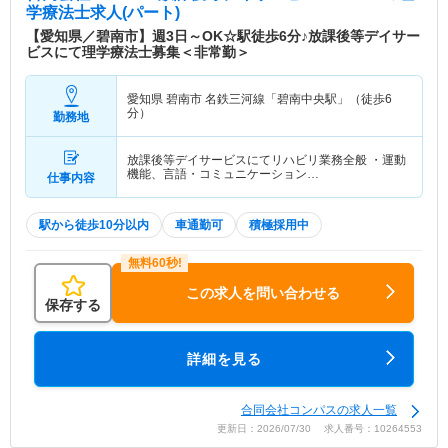
学療法士求人(パート)
【愛知県／碧南市】週3日～OK☆駅徒歩6分♪放課後等デイサー
ビスにて理学療法士募集＜非常勤＞
愛知県 碧南市
名鉄三河線「碧南中央駅」（徒歩6
分）
勤務地
放課後等デイサービスにてリハビリ業務全般 ・運動
機能、言語・コミュニケーション…
仕事内容
駅から徒歩10分以内
車通勤可
積極採用中
この求人を問い合わせる
保存する
詳細を見る
合同会社コンパスの求人一覧
更新日：2026/07/30 求人番号：10264553