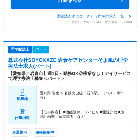
詳細を見る
医療法人永仁会 さとう病院の求人一覧
更新日：2026/08/04 求人番号：688060
理学療法士
パート
株式会社SOYOKAZE 岩倉ケアセンターそよ風
の理学
療法士求人(パート)
【愛知県／岩倉市】週1日～勤務OK◎残業なし！デイサービス
で理学療法士募集＜パート＞
愛知県 岩倉市
名鉄犬山線「石仏駅」（バス・車5
分）
勤務地
【仕事内容】 ■機能訓練、リハビリ ■通院介助 ■加
算計画書、家屋調査 など
仕事内容
車通勤可
積極採用中