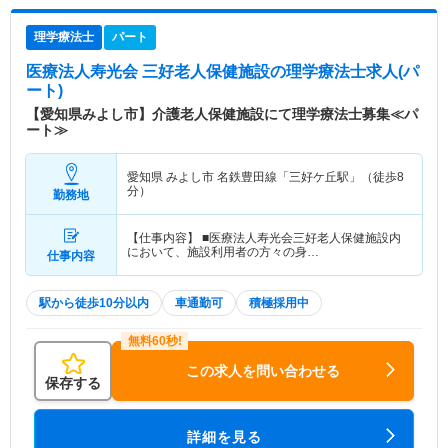
理学療法士
パート
医療法人寿光会 三好老人保健施設
の理学療法士求人(パ
ート)
【愛知県みよし市】介護老人保健施設にて理学療法士募集≪パ
ート≫
愛知県 みよし市
名鉄豊田線「三好ケ丘駅」（徒歩8
分）
勤務地
【仕事内容】 ■医療法人寿光会三好老人保健施設内
において、施設利用者の方々の身…
仕事内容
駅から徒歩10分以内
車通勤可
積極採用中
この求人を問い合わせる
保存する
詳細を見る