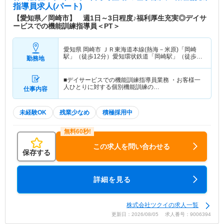
指導員求人(パート)
【愛知県／岡崎市】 週1日～3日程度♪福利厚生充実◎デイサ
ービスでの機能訓練指導員＜PT＞
愛知県 岡崎市
ＪＲ東海道本線(熱海－米原)「岡崎
駅」（徒歩12分）愛知環状鉄道「岡崎駅」（徒歩
勤務地
12分）
■デイサービスでの機能訓練指導員業務 ・お客様一
人ひとりに対する個別機能訓練の…
仕事内容
未経験OK
残業少なめ
積極採用中
この求人を問い合わせる
保存する
詳細を見る
株式会社ツクイの求人一覧
更新日：2026/08/05 求人番号：9006394