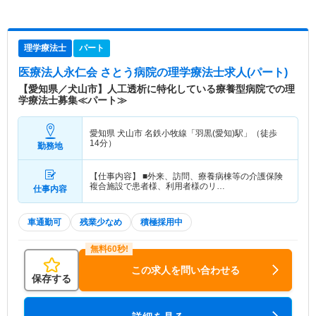
理学療法士
パート
医療法人永仁会 さとう病院
の理学療法士求人(パート)
【愛知県／犬山市】人工透析に特化している療養型病院での理
学療法士募集≪パート≫
愛知県 犬山市
名鉄小牧線「羽黒(愛知)駅」（徒歩
14分）
勤務地
【仕事内容】 ■外来、訪問、療養病棟等の介護保険
複合施設で患者様、利用者様のリ…
仕事内容
車通勤可
残業少なめ
積極採用中
この求人を問い合わせる
保存する