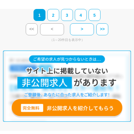
1
2
3
4
5
<<
<
>
>>
（1～20件目を表示中）