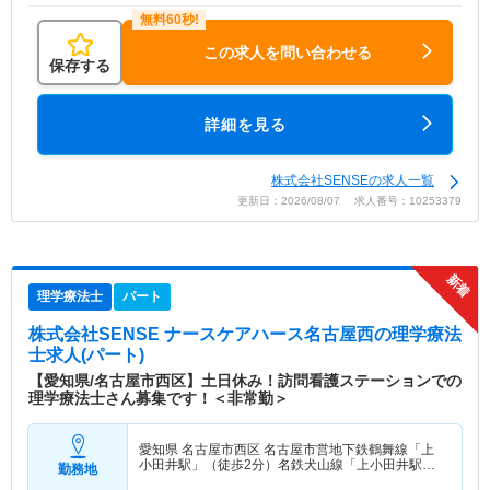
この求人を問い合わせる
保存する
詳細を見る
株式会社SENSEの求人一覧
更新日：2026/08/07 求人番号：10253379
理学療法士
パート
株式会社SENSE ナースケアハース名古屋西
の理学療法
士求人(パート)
【愛知県/名古屋市西区】土日休み！訪問看護ステーションでの
理学療法士さん募集です！＜非常勤＞
愛知県 名古屋市西区
名古屋市営地下鉄鶴舞線「上
小田井駅」（徒歩2分）名鉄犬山線「上小田井駅」
勤務地
（徒歩2分）