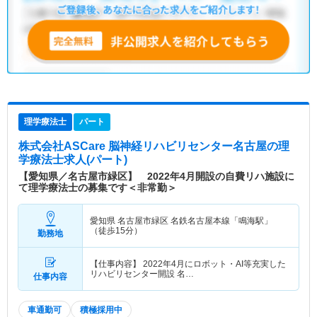
理学療法士
パート
株式会社ASCare 脳神経リハビリセンター名古屋
の理
学療法士求人(パート)
【愛知県／名古屋市緑区】 2022年4月開設の自費リハ施設に
て理学療法士の募集です＜非常勤＞
愛知県 名古屋市緑区
名鉄名古屋本線「鳴海駅」
（徒歩15分）
勤務地
【仕事内容】 2022年4月にロボット・AI等充実した
リハビリセンター開設 名…
仕事内容
車通勤可
積極採用中