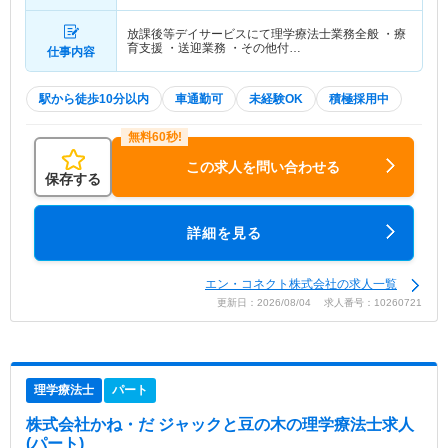
放課後等デイサービスにて理学療法士業務全般 ・療
育支援 ・送迎業務 ・その他付…
仕事内容
駅から徒歩10分以内
車通勤可
未経験OK
積極採用中
この求人を問い合わせる
保存する
詳細を見る
エン・コネクト株式会社の求人一覧
更新日：2026/08/04 求人番号：10260721
理学療法士
パート
株式会社かね・だ ジャックと豆の木
の理学療法士求人
(パート)