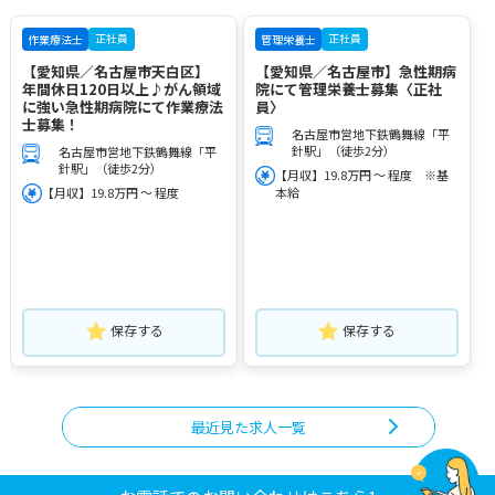
正社員
正社員
作業療法士
管理栄養士
【愛知県／名古屋市天白区】
【愛知県／名古屋市】急性期病
年間休日120日以上♪がん領域
院にて管理栄養士募集〈正社
に強い急性期病院にて作業療法
員〉
士募集！
名古屋市営地下鉄鶴舞線「平
針駅」（徒歩2分）
名古屋市営地下鉄鶴舞線「平
針駅」（徒歩2分）
【月収】19.8万円 ～ 程度 ※基
【月収】19.8万円 ～ 程度
本給
保存する
保存する
最近見た求人一覧