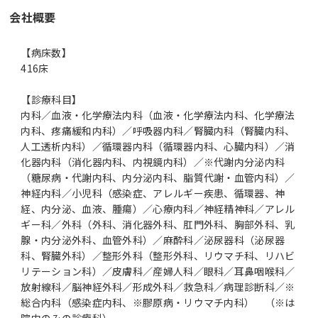
会社概要
【病床数】
416床
【診療科目】
内科／血液・化学療法内科（血液・化学療法内科、化学療法
内科、疼痛緩和内科）／呼吸器内科／腎臓内科（腎臓内科、
人工透析内科）／循環器内科（循環器内科、心臓内科）／消
化器内科（消化器内科、内視鏡内科）／※代謝内分泌内科
（糖尿病・代謝内科、内分泌内科、脂質代謝・血管内科）／
神経内科／小児科（感染症、アレルギー疾患、循環器、神
経、内分泌、血液、腫瘍）／心療内科／神経精神科／アレル
ギー科／外科（外科、消化器外科、肛門外科、胸部外科、乳
腺・内分泌外科、血管外科）／麻酔科／泌尿器科（泌尿器
科、腎臓外科）／整形外科（整形外科、リウマチ科、リハビ
リテーション科）／皮膚科／産婦人科／眼科／耳鼻咽喉科／
放射線科／脳神経外科／形成外科／救急科／病理診断科／※
総合内科（感染症内科、※膠原病・リウマチ内科） （※は
院内のみの診療科）