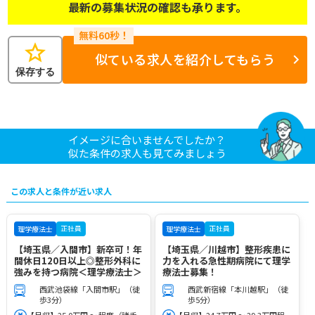
最新の募集状況の確認も承ります。
star
似ている求人を紹介してもらう
保存する
イメージに合いませんでしたか？
似た条件の求人も見てみましょう
この求人と条件が近い求人
正社員
正社員
理学療法士
理学療法士
【埼玉県／入間市】新卒可！年
【埼玉県／川越市】整形疾患に
間休日120日以上◎整形外科に
力を入れる急性期病院にて理学
強みを持つ病院＜理学療法士＞
療法士募集！
西武池袋線「入間市駅」（徒
西武新宿線「本川越駅」（徒
歩3分）
歩5分）
【月収】25.0万円 ～ 程度（諸手
【月収】24.7万円 ～ 29.3万円程