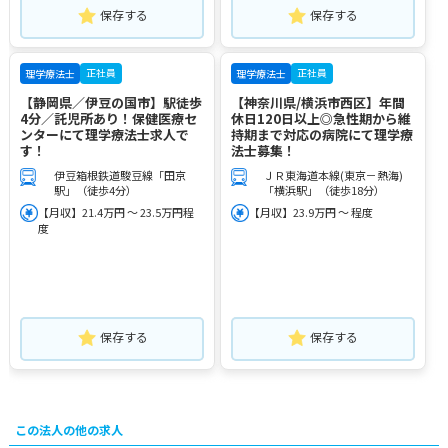
保存する
保存する
正社員
正社員
理学療法士
理学療法士
【静岡県／伊豆の国市】駅徒歩
【神奈川県/横浜市西区】年間
4分／託児所あり！保健医療セ
休日120日以上◎急性期から維
ンターにて理学療法士求人で
持期まで対応の病院にて理学療
す！
法士募集！
伊豆箱根鉄道駿豆線「田京
ＪＲ東海道本線(東京－熱海)
駅」（徒歩4分）
「横浜駅」（徒歩18分）
【月収】21.4万円 ～ 23.5万円程
【月収】23.9万円 ～ 程度
度
保存する
保存する
この法人の他の求人