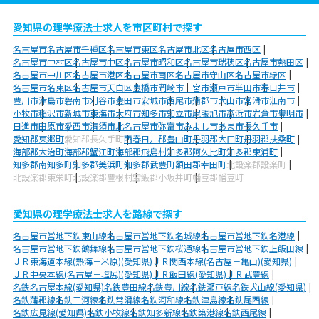
愛知県の理学療法士求人を市区町村で探す
名古屋市
名古屋市千種区
名古屋市東区
名古屋市北区
名古屋市西区
名古屋市中村区
名古屋市中区
名古屋市昭和区
名古屋市瑞穂区
名古屋市熱田区
名古屋市中川区
名古屋市港区
名古屋市南区
名古屋市守山区
名古屋市緑区
名古屋市名東区
名古屋市天白区
豊橋市
岡崎市
一宮市
瀬戸市
半田市
春日井市
豊川市
津島市
碧南市
刈谷市
豊田市
安城市
西尾市
蒲郡市
犬山市
常滑市
江南市
小牧市
稲沢市
新城市
東海市
大府市
知多市
知立市
尾張旭市
高浜市
岩倉市
豊明市
日進市
田原市
愛西市
清須市
北名古屋市
弥富市
みよし市
あま市
長久手市
愛知郡東郷町
愛知郡長久手町
西春日井郡豊山町
丹羽郡大口町
丹羽郡扶桑町
海部郡大治町
海部郡蟹江町
海部郡飛島村
知多郡阿久比町
知多郡東浦町
知多郡南知多町
知多郡美浜町
知多郡武豊町
額田郡幸田町
北設楽郡設楽町
北設楽郡東栄町
北設楽郡豊根村
宝飯郡小坂井町
幡豆郡幡豆町
愛知県の理学療法士求人を路線で探す
名古屋市営地下鉄東山線
名古屋市営地下鉄名城線
名古屋市営地下鉄名港線
名古屋市営地下鉄鶴舞線
名古屋市営地下鉄桜通線
名古屋市営地下鉄上飯田線
ＪＲ東海道本線(熱海－米原)(愛知県)
ＪＲ関西本線(名古屋－亀山)(愛知県)
ＪＲ中央本線(名古屋－塩尻)(愛知県)
ＪＲ飯田線(愛知県)
ＪＲ武豊線
名鉄名古屋本線(愛知県)
名鉄豊田線
名鉄豊川線
名鉄瀬戸線
名鉄犬山線(愛知県)
名鉄蒲郡線
名鉄三河線
名鉄常滑線
名鉄河和線
名鉄津島線
名鉄尾西線
名鉄広見線(愛知県)
名鉄小牧線
名鉄知多新線
名鉄築港線
名鉄西尾線