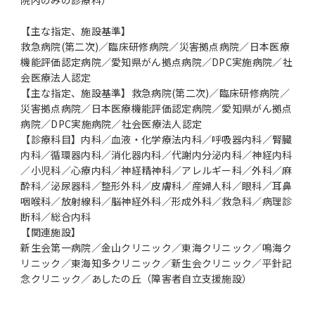
【主な指定、施設基準】
救急病院(第二次)／臨床研修病院／災害拠点病院／日本医療
機能評価認定病院／愛知県がん拠点病院／DPC実施病院／社
会医療法人認定
【主な指定、施設基準】救急病院(第二次)／臨床研修病院／
災害拠点病院／日本医療機能評価認定病院／愛知県がん拠点
病院／DPC実施病院／社会医療法人認定
【診療科目】内科／血液・化学療法内科／呼吸器内科／腎臓
内科／循環器内科／消化器内科／代謝内分泌内科／神経内科
／小児科／心療内科／神経精神科／アレルギー科／外科／麻
酔科／泌尿器科／整形外科／皮膚科／産婦人科／眼科／耳鼻
咽喉科／放射線科／脳神経外科／形成外科／救急科／病理診
断科／総合内科
【関連施設】
新生会第一病院／金山クリニック／東海クリニック／鳴海ク
リニック／東海知多クリニック／新生会クリニック／平針記
念クリニック／あしたの丘（障害者自立支援施設）