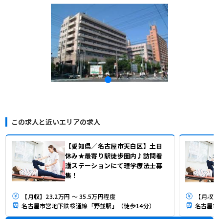
この求人と近いエリアの求人
【愛知県／名古屋市天白区】土日
休み★最寄り駅徒歩圏内♪訪問看
護ステーションにて理学療法士募
集！
【月収】23.2万円 ～ 35.5万円程度
【月収】
名古屋市営地下鉄桜通線「野並駅」（徒歩14分）