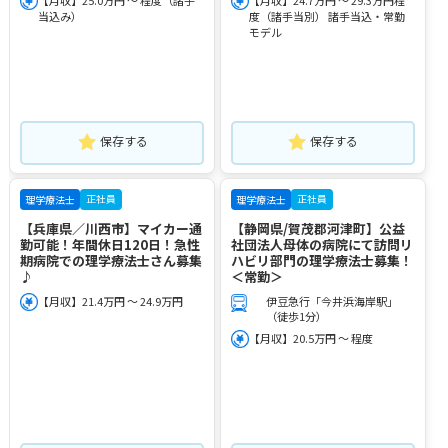
当込み）
度（諸手当別） 諸手当込・常勤
モデル
保存する
保存する
正社員
正社員
理学療法士
理学療法士
【兵庫県／川西市】マイカー通
【静岡県/賀茂郡河津町】公益
勤可能！年間休日120日！急性
社団法人母体の病院にて訪問リ
期病院での理学療法士さん募集
ハビリ部門の理学療法士募集！
♪
＜常勤＞
【月収】21.4万円 ～ 24.9万円
伊豆急行「今井浜海岸駅」
（徒歩1分）
【月収】20.5万円 ～ 程度