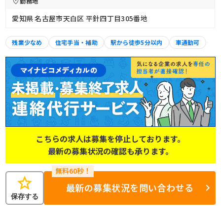
勤務地
愛知県 名古屋市天白区 平針四丁目305番地
残業少なめ
住宅手当・補助
駅から徒歩5分以内
車通勤可
こちらの求人は募集を停止しております。
最新の募集状況の確認も承ります。
star
最新の募集状況を問い合わせる
保存する