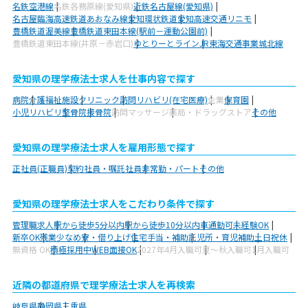
名鉄空港線
名鉄各務原線(愛知県)
近鉄名古屋線(愛知県)
名古屋臨海高速鉄道あおなみ線
愛知環状鉄道
愛知高速交通リニモ
豊橋鉄道渥美線
豊橋鉄道東田本線(駅前－運動公園前)
豊橋鉄道東田本線(井原－赤岩口)
ゆとりーとライン
JR東海交通事業城北線
愛知県の理学療法士求人を仕事内容で探す
病院
介護福祉施設
クリニック
訪問リハビリ(在宅医療)
企業
保育園
小児リハビリ
整骨院
接骨院
訪問マッサージ
薬局・ドラッグストア
その他
愛知県の理学療法士求人を雇用形態で探す
正社員(正職員)
契約社員・嘱託社員
非常勤・パート
その他
愛知県の理学療法士求人をこだわり条件で探す
管理職求人
駅から徒歩5分以内
駅から徒歩10分以内
車通勤可
未経験OK
新卒OK
残業少なめ
寮・借り上げ
住宅手当・補助
託児所・育児補助
土日祝休
無資格 OK
積極採用中
WEB面接OK
2027年4月入職可
夏～秋入職可
1月入職可
近隣の都道府県で理学療法士求人を再検索
岐阜県
静岡県
三重県