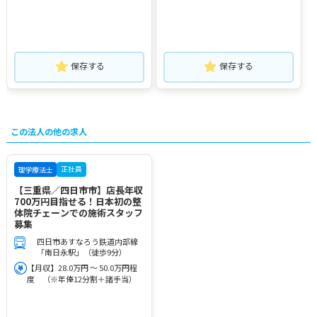
保存する
保存する
この法人の他の求人
正社員
理学療法士
【三重県／四日市市】店長年収
700万円目指せる！日本初の整
体院チェーンでの施術スタッフ
募集
四日市あすなろう鉄道内部線
「南日永駅」（徒歩9分）
【月収】28.0万円 ～ 50.0万円程
度 （※年俸12分割＋諸手当）