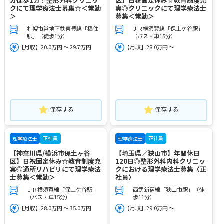
カ徒歩1分！整形外科クリニッ
区】日祝固定休み☆教育制度充
クにて理学療法士募集☆＜常勤
実◎クリニックにて理学療法士
＞
募集＜常勤＞
札幌市営地下鉄東豊線「福住
ＪＲ横須賀線「保土ケ谷駅」
駅」（徒歩1分）
（バス・車15分）
【月収】20.0万円 ～ 29.7万円
【月収】28.0万円 ～
保存する
保存する
正社員
正社員
理学療法士
理学療法士
【神奈川県/横浜市保土ヶ谷
【埼玉県／狭山市】年間休日
区】日祝固定休み☆教育制度充
120日◎整形外科内科クリニッ
実◎通所リハビリにて理学療法
クにおける理学療法士募集〈正
士募集＜常勤＞
社員〉
ＪＲ横須賀線「保土ケ谷駅」
西武新宿線「狭山市駅」（徒
（バス・車15分）
歩11分）
【月収】28.0万円 ～ 35.0万円
【月収】29.0万円 ～