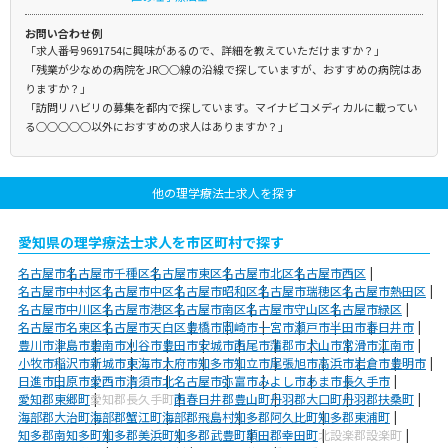
お問い合わせ例
「求人番号9691754に興味があるので、詳細を教えていただけますか？」
「残業が少なめの病院をJR○○線の沿線で探していますが、おすすめの病院はあ
りますか？」
「訪問リハビリの募集を都内で探しています。マイナビコメディカルに載ってい
る○○○○○以外におすすめの求人はありますか？」
他の理学療法士求人を探す
愛知県の理学療法士求人を市区町村で探す
名古屋市
名古屋市千種区
名古屋市東区
名古屋市北区
名古屋市西区
名古屋市中村区
名古屋市中区
名古屋市昭和区
名古屋市瑞穂区
名古屋市熱田区
名古屋市中川区
名古屋市港区
名古屋市南区
名古屋市守山区
名古屋市緑区
名古屋市名東区
名古屋市天白区
豊橋市
岡崎市
一宮市
瀬戸市
半田市
春日井市
豊川市
津島市
碧南市
刈谷市
豊田市
安城市
西尾市
蒲郡市
犬山市
常滑市
江南市
小牧市
稲沢市
新城市
東海市
大府市
知多市
知立市
尾張旭市
高浜市
岩倉市
豊明市
日進市
田原市
愛西市
清須市
北名古屋市
弥富市
みよし市
あま市
長久手市
愛知郡東郷町
愛知郡長久手町
西春日井郡豊山町
丹羽郡大口町
丹羽郡扶桑町
海部郡大治町
海部郡蟹江町
海部郡飛島村
知多郡阿久比町
知多郡東浦町
知多郡南知多町
知多郡美浜町
知多郡武豊町
額田郡幸田町
北設楽郡設楽町