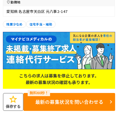
勤務地
愛知県 名古屋市天白区 元八事2-147
残業少なめ
住宅手当・補助
こちらの求人は募集を停止しております。
最新の募集状況の確認も承ります。
star
最新の募集状況を問い合わせる
保存する