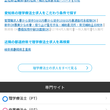
正社員(正職員)
契約社員・嘱託社員
非常勤・パート
その他
愛知県の理学療法士求人をこだわり条件で探す
管理職求人
駅から徒歩5分以内
駅から徒歩10分以内
車通勤可
未経験OK
新卒OK
残業少なめ
寮・借り上げ
住宅手当・補助
託児所・育児補助
土日祝休
無資格 OK
積極採用中
WEB面接OK
2027年4月入職可
夏～秋入職可
1月入職可
近隣の都道府県で理学療法士求人を再検索
岐阜県
静岡県
三重県
理学療法士の求人をすべて見る
専門サイト
理学療法士（PT）
作業療法士（OT）