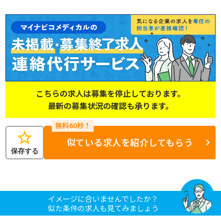
こちらの求人は募集を停止しております。
最新の募集状況の確認も承ります。
star
似ている求人を紹介してもらう
保存する
イメージに合いませんでしたか？
似た条件の求人も見てみましょう