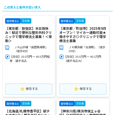
この求人と条件が近い求人
正社員
正社員
理学療法士
理学療法士
【東京都／新宿区】木日祝休
【東京都／町田市】2025年9月
み！駅近で便利な整形外科クリ
オープン！マイカー通勤可能★
ニックで理学療法士募集！＜常
働きやすさ◎クリニックで理学
勤＞
療法士募集
ＪＲ山手線「高田馬場駅」
ＪＲ横浜線「古淵駅」（徒歩
（徒歩8分）
20分）
【月収】30.0万円 ～ 40.0万円程
【月収】30.0万円 ～ 40.5万円
度 諸手当込
（諸手当込み）
保存する
保存する
正社員
正社員
理学療法士
理学療法士
【北海道/札幌市豊平区】駅チ
【神奈川県/横浜市保土ヶ谷