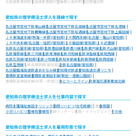
北設楽郡東栄町
北設楽郡豊根村
宝飯郡小坂井町
幡豆郡幡豆町
愛知県の理学療法士求人を路線で探す
名古屋市営地下鉄東山線
名古屋市営地下鉄名城線
名古屋市営地下鉄名港線
名古屋市営地下鉄鶴舞線
名古屋市営地下鉄桜通線
名古屋市営地下鉄上飯田線
ＪＲ東海道本線(熱海－米原)(愛知県)
ＪＲ関西本線(名古屋－亀山)(愛知県)
ＪＲ中央本線(名古屋－塩尻)(愛知県)
ＪＲ飯田線(愛知県)
ＪＲ武豊線
名鉄名古屋本線(愛知県)
名鉄豊田線
名鉄豊川線
名鉄瀬戸線
名鉄犬山線(愛知県)
名鉄蒲郡線
名鉄三河線
名鉄常滑線
名鉄河和線
名鉄津島線
名鉄尾西線
名鉄広見線(愛知県)
名鉄小牧線
名鉄知多新線
名鉄築港線
名鉄西尾線
名鉄空港線
名鉄各務原線(愛知県)
近鉄名古屋線(愛知県)
名古屋臨海高速鉄道あおなみ線
愛知環状鉄道
愛知高速交通リニモ
豊橋鉄道渥美線
豊橋鉄道東田本線(駅前－運動公園前)
豊橋鉄道東田本線(井原－赤岩口)
ゆとりーとライン
JR東海交通事業城北線
愛知県の理学療法士求人を仕事内容で探す
病院
介護福祉施設
クリニック
訪問リハビリ(在宅医療)
企業
保育園
小児リハビリ
整骨院
接骨院
訪問マッサージ
薬局・ドラッグストア
その他
愛知県の理学療法士求人を雇用形態で探す