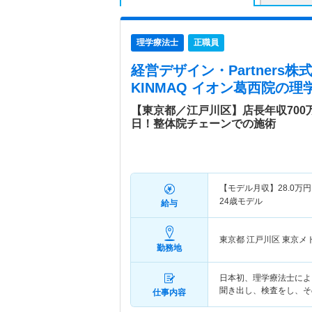
理学療法士
正職員
経営デザイン・Partners株式
KINMAQ イオン葛西院
の理
【東京都／江戸川区】店長年収700
日！整体院チェーンでの施術
【モデル月収】
28.0
万円
24歳モデル
給与
東京都 江戸川区
東京メ
勤務地
日本初、理学療法士によ
聞き出し、検査をし、そ
仕事内容