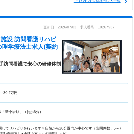
LE.O.VE 株式会社の求人一覧
更新日：2026/07/03 求人番号：10267937
在宅・施設 訪問看護リハビ
の理学療法士求人(契約
手訪問看護で安心の研修体制
～
30.4
万円
線「新小岩駅」（徒歩6分）
問してリハビリを行います※店舗から20分圏内が中心です（訪問件数：5～7
電動自転車）●地域の方々への訪問リハビ…