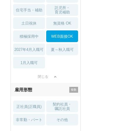
託児所・
住宅手当・補助
育児補助
土日祝休
無資格 OK
積極採用中
WEB面接OK
2027年4月入職可
夏～秋入職可
秋入職可
1月入職可
1月入職可
閉じる
雇用形態
契約社員・
正社員(正職員)
嘱託社員
非常勤・パート
その他