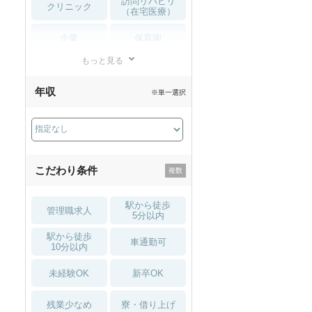
訪問リハビリ
クリニック
（在宅医療）
企業
保育園
もっと見る
小児リハビリ
整骨院
年収
※単一選択
接骨院
訪問マッサージ
薬局・
その他
ドラッグストア
こだわり条件
駅から徒歩
管理職求人
5分以内
駅から徒歩
車通勤可
10分以内
未経験OK
新卒OK
残業少なめ
寮・借り上げ