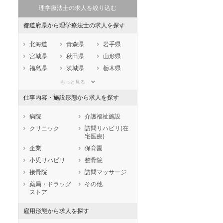
理学療法士の求人を絞り込む
秋入職可
1月入職可
都道府県から理学療法士の求人を探す
北海道
青森県
岩手県
宮城県
秋田県
山形県
福島県
茨城県
栃木県
群馬県
埼玉県
千葉県
もっと見る
東京都
神奈川県
新潟県
仕事内容・施設形態から求人を探す
山梨県
長野県
富山県
石川県
福井県
岐阜県
病院
介護福祉施設
静岡県
愛知県
三重県
クリニック
訪問リハビリ(在
宅医療)
滋賀県
京都府
大阪府
企業
保育園
兵庫県
奈良県
和歌山県
小児リハビリ
整骨院
鳥取県
島根県
岡山県
接骨院
訪問マッサージ
広島県
山口県
徳島県
薬局・ドラッグ
その他
香川県
愛媛県
高知県
ストア
福岡県
佐賀県
長崎県
雇用形態から求人を探す
熊本県
大分県
宮崎県