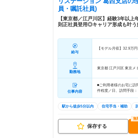
リステーション 葛西支店
の
員・嘱託社員)
【東京都／江戸川区】経験3年以上年
則正社員登用◎キャリア形成も叶う
【モデル月収】
32.9
万円
給与
東京都 江戸川区
東京メ
勤務地
■ご利用者様のお宅に訪
件程度／日、訪問手段：
仕事内容
駅から徒歩5分以内
住宅手当・補助
保存する