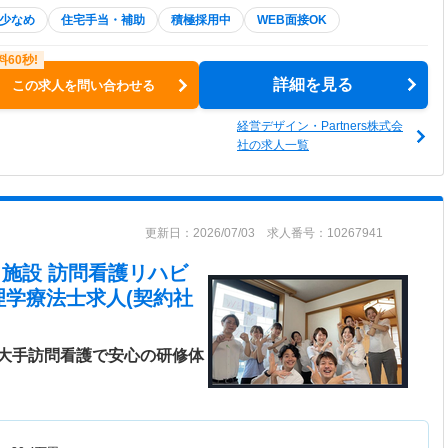
少なめ
住宅手当・補助
積極採用中
WEB面接OK
詳細を見る
この求人を問い合わせる
経営デザイン・Partners株式会
社の求人一覧
更新日：2026/07/03 求人番号：10267941
在宅・施設 訪問看護リハビ
理学療法士求人(契約社
大手訪問看護で安心の研修体