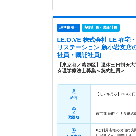
理学療法士
契約社員・嘱託社員
LE.O.VE 株式会社 LE 
リステーション 新小岩支店
社員・嘱託社員)
【東京都／葛飾区】週休三日制★大
☆理学療法士募集＜契約社員＞
【モデル月収】
30.4
万円
給与
東京都 葛飾区
ＪＲ総武
勤務地
■ご利用者様のお宅に訪
件程度／日、訪問手段：