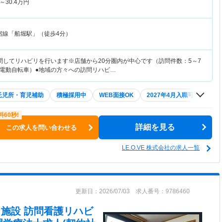
～
30.4
万円
宿線「船堀駅」（徒歩4分）
問してリハビリを行います※店舗から20分圏内が中心です（訪問件数：5～7
電動自転車）●地域の方々への訪問リハビ…
託児所・育児補助
積極採用中
WEB面接OK
2027年4月入職可
夏～
詳細を見る
この求人を問い合わせる
LE.O.VE 株式会社の求人一覧
更新日：2026/07/03 求人番号：9786460
在宅・施設 訪問看護リハビ