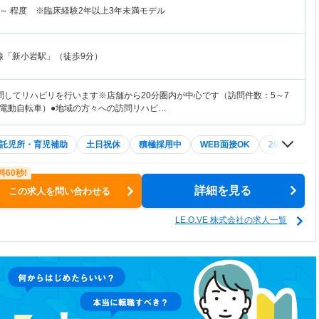
～
程度 ※臨床経験2年以上3年未満モデル
線「新小岩駅」（徒歩9分）
問してリハビリを行います※店舗から20分圏内が中心です（訪問件数：5～7
電動自転車）●地域の方々への訪問リハビ…
託児所・育児補助
土日祝休
積極採用中
WEB面接OK
2027年4月
詳細を見る
この求人を問い合わせる
LE.O.VE 株式会社の求人一覧