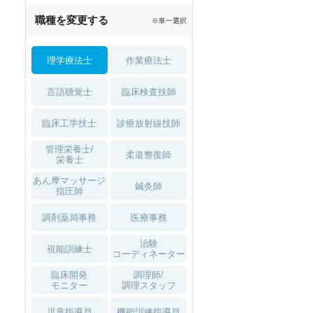
職種を変更する
※単一選択
理学療法士
作業療法士
言語聴覚士
臨床検査技師
臨床工学技士
診療放射線技師
管理栄養士/
柔道整復師
栄養士
あん摩マッサージ
鍼灸師
指圧師
調剤薬局事務
医療事務
職可
夏～秋入職可
1月入職可
治験
視能訓練士
コーディネーター
臨床開発
調理師/
モニター
調理スタッフ
児童指導員
機能訓練指導員