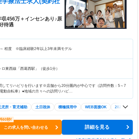
理学療法士求人(契約社
収456万＋インセンあり♪原
好待遇
～
程度 ※臨床経験2年以上3年未満モデル
トロ東西線「西葛西駅」（徒歩1分）
問してリハビリを行います※店舗から20分圏内が中心です（訪問件数：5～7
電動自転車）●地域の方々への訪問リハビ…
託児所・育児補助
土日祝休
積極採用中
WEB面接OK
2027年4月入
詳細を見る
この求人を問い合わせる