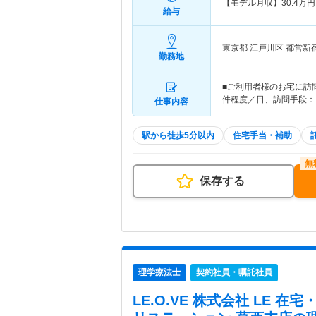
【モデル月収】
30.4
万円
給与
東京都 江戸川区
都営新
勤務地
■ご利用者様のお宅に訪
件程度／日、訪問手段：
仕事内容
駅から徒歩5分以内
住宅手当・補助
保存する
理学療法士
契約社員・嘱託社員
LE.O.VE 株式会社 LE 