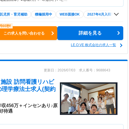
託児所・育児補助
積極採用中
WEB面接OK
2027年4月入職可
夏～
詳細を見る
この求人を問い合わせる
LE.O.VE 株式会社の求人一覧
更新日：2026/07/03 求人番号：9688643
在宅・施設 訪問看護リハビ
の理学療法士求人(契約
収456万＋インセンあり♪原
好待遇