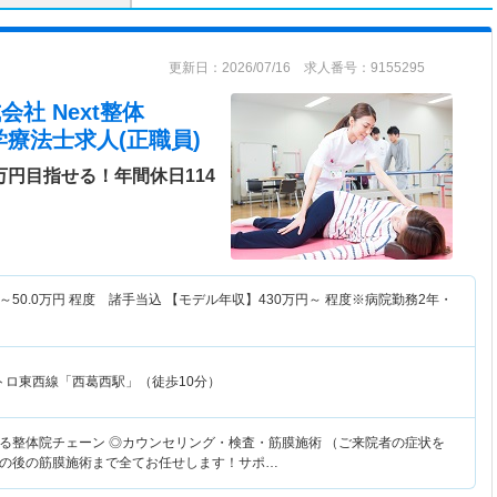
更新日：2026/07/16 求人番号：9155295
会社 Next整体
学療法士求人(正職員)
万円目指せる！年間休日114
～
50.0
万円
程度 諸手当込 【モデル年収】
430
万円～
程度※病院勤務2年・
トロ東西線「西葛西駅」（徒歩10分）
る整体院チェーン ◎カウンセリング・検査・筋膜施術 （ご来院者の症状を
の後の筋膜施術まで全てお任せします！サポ…