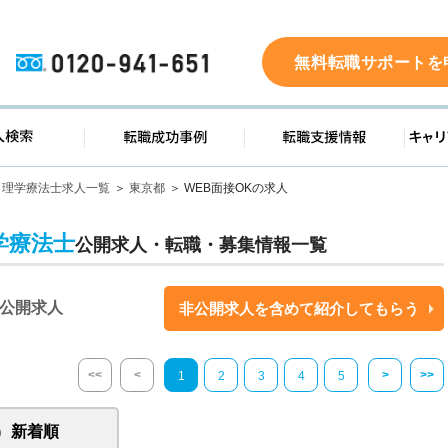
0120-941-651
無料転職サポートを
ド
求人検索
転職成功事例
転職支
理学療法士求人一覧
東京都
WEB面接OKの求人
学療法士
公開求人・転職・募集情報一覧
公開求人
非公開求人を含めて紹介してもらう
<<
<
>
>>
1
2
3
4
5
新着順