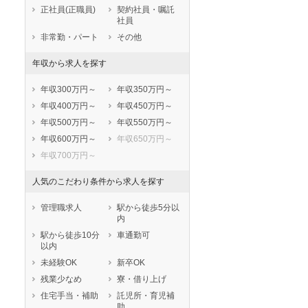
鹿児島県
沖縄県
正社員(正職員)
契約社員・嘱託
社員
非常勤・パート
その他
年収から求人を探す
年収300万円～
年収350万円～
年収400万円～
年収450万円～
年収500万円～
年収550万円～
年収600万円～
年収650万円～
入職可
夏～秋入職可
1月入職可
年収700万円～
人気のこだわり条件から求人を探す
管理職求人
駅から徒歩5分以
内
駅から徒歩10分
車通勤可
以内
未経験OK
新卒OK
残業少なめ
寮・借り上げ
住宅手当・補助
託児所・育児補
助