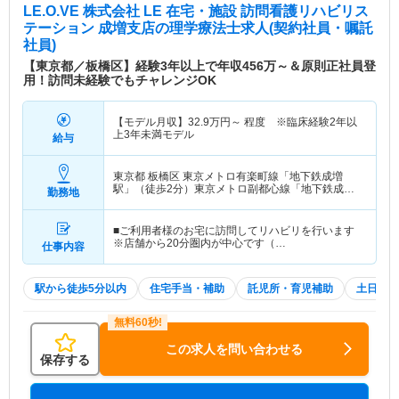
LE.O.VE 株式会社 LE 在宅・施設 訪問看護リハビリス
テーション 成増支店
の理学療法士求人(契約社員・嘱託
社員)
【東京都／板橋区】経験3年以上で年収456万～＆原則正社員登
用！訪問未経験でもチャレンジOK
【モデル月収】
32.9
万円～
程度 ※臨床経験2年以
上3年未満モデル
給与
東京都 板橋区
東京メトロ有楽町線「地下鉄成増
駅」（徒歩2分）東京メトロ副都心線「地下鉄成増
勤務地
駅」（徒歩2分） 他
■ご利用者様のお宅に訪問してリハビリを行います
※店舗から20分圏内が中心です（…
仕事内容
駅から徒歩5分以内
住宅手当・補助
託児所・育児補助
土日祝休
この求人を問い合わせる
保存する