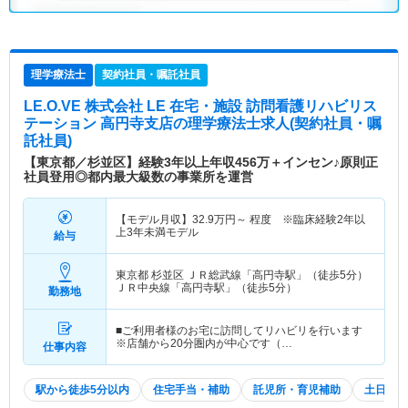
理学療法士
契約社員・嘱託社員
LE.O.VE 株式会社 LE 在宅・施設 訪問看護リハビリス
テーション 高円寺支店
の理学療法士求人(契約社員・嘱
託社員)
【東京都／杉並区】経験3年以上年収456万＋インセン♪原則正
社員登用◎都内最大級数の事業所を運営
【モデル月収】
32.9
万円～
程度 ※臨床経験2年以
上3年未満モデル
給与
東京都 杉並区
ＪＲ総武線「高円寺駅」（徒歩5分）
ＪＲ中央線「高円寺駅」（徒歩5分）
勤務地
■ご利用者様のお宅に訪問してリハビリを行います
※店舗から20分圏内が中心です（…
仕事内容
駅から徒歩5分以内
住宅手当・補助
託児所・育児補助
土日祝休