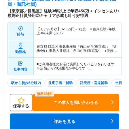
員・嘱託社員)
【東京都／目黒区】経験3年以上で年収456万＋インセンあり♪
原則正社員登用◎キャリア形成も叶う好待遇
【モデル月収】
32.9
万円～
程度 ※臨床経験2年以
上3年未満モデル
給与
東京都 目黒区
東急東横線「自由が丘(東京)駅」（徒
歩4分）東急大井町線「自由が丘(東京)駅」（徒歩4
勤務地
分）
■ご利用者様のお宅に訪問してリハビリを行います
※店舗から20分圏内が中心です（…
仕事内容
駅から徒歩5分以内
住宅手当・補助
託児所・育児補助
土日祝休
この求人を問い合わせる
保存する
詳細を見る