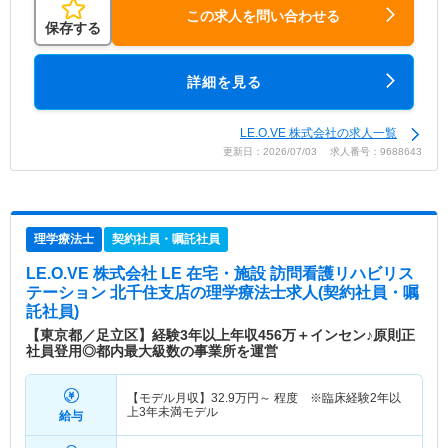
この求人を問い合わせる
保存する
詳細を見る
LE.O.VE 株式会社の求人一覧
更新日：2026/07/03 求人番号：9688643
理学療法士
契約社員・嘱託社員
LE.O.VE 株式会社 LE 在宅・施設 訪問看護リハビリス
テーション 北千住支店
の理学療法士求人(契約社員・嘱
託社員)
【東京都／足立区】経験3年以上年収456万＋インセン♪原則正
社員登用◎都内最大級数の事業所を運営
【モデル月収】
32.9
万円～
程度 ※臨床経験2年以
上3年未満モデル
給与