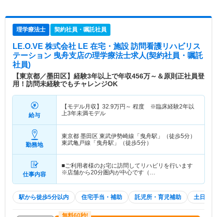
理学療法士
契約社員・嘱託社員
LE.O.VE 株式会社 LE 在宅・施設 訪問看護リハビリス
テーション 曳舟支店
の理学療法士求人(契約社員・嘱託
社員)
【東京都／墨田区】経験3年以上で年収456万～＆原則正社員登
用！訪問未経験でもチャレンジOK
【モデル月収】
32.9
万円～
程度 ※臨床経験2年以
上3年未満モデル
給与
東京都 墨田区
東武伊勢崎線「曳舟駅」（徒歩5分）
東武亀戸線「曳舟駅」（徒歩5分）
勤務地
■ご利用者様のお宅に訪問してリハビリを行います
※店舗から20分圏内が中心です（…
仕事内容
駅から徒歩5分以内
住宅手当・補助
託児所・育児補助
土日祝休