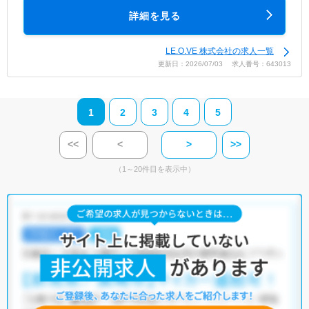
詳細を見る
LE.O.VE 株式会社の求人一覧
更新日：2026/07/03 求人番号：643013
1
2
3
4
5
<<
<
>
>>
（1～20件目を表示中）