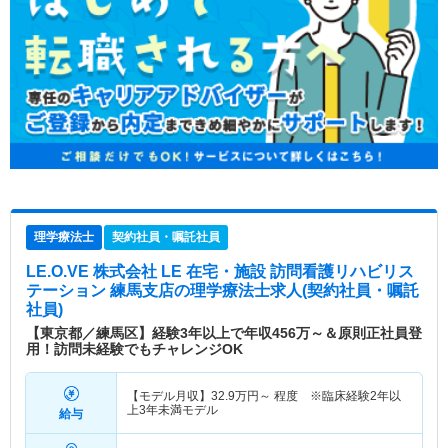
理学療法士
契約社員・嘱託社員
LE.O.VE 株式会社 LE 在宅・施設 訪問看護リハビリス
テーション 練馬支店
の理学療法士求人(契約社員・嘱託
社員)
【東京都／練馬区】経験3年以上で年収456万～＆原則正社員登
用！訪問未経験でもチャレンジOK
【モデル月収】
32.9
万円～
程度 ※臨床経験2年以
上3年未満モデル
給与