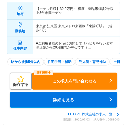
【モデル月収】
32.9
万円～
程度 ※臨床経験2年以
上3年未満モデル
給与
東京都 江東区
東京メトロ東西線「東陽町駅」（徒
歩3分）
勤務地
■ご利用者様のお宅に訪問してリハビリを行います
※店舗から20分圏内が中心です（…
仕事内容
駅から徒歩5分以内
住宅手当・補助
託児所・育児補助
土日祝休
この求人を問い合わせる
保存する
詳細を見る
LE.O.VE 株式会社の求人一覧
更新日：2026/07/03 求人番号：9688640