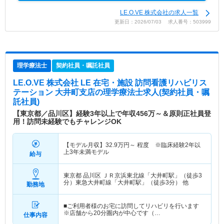
LE.O.VE 株式会社の求人一覧
更新日：2026/07/03 求人番号：503999
理学療法士
契約社員・嘱託社員
LE.O.VE 株式会社 LE 在宅・施設 訪問看護リハビリス
テーション 大井町支店
の理学療法士求人(契約社員・嘱
託社員)
【東京都／品川区】経験3年以上で年収456万～＆原則正社員登
用！訪問未経験でもチャレンジOK
【モデル月収】
32.9
万円～
程度 ※臨床経験2年以
上3年未満モデル
給与
東京都 品川区
ＪＲ京浜東北線「大井町駅」（徒歩3
分）東急大井町線「大井町駅」（徒歩3分） 他
勤務地
■ご利用者様のお宅に訪問してリハビリを行います
※店舗から20分圏内が中心です（…
仕事内容