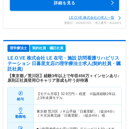
詳細を見る
LE.O.VE 株式会社の求人一覧
更新日：2026/07/03 求人番号：9143971
理学療法士
契約社員・嘱託社員
LE.O.VE 株式会社 LE 在宅・施設 訪問看護リハビリス
テーション 日暮里支店
の理学療法士求人(契約社員・嘱
託社員)
【東京都／荒川区】経験3年以上で年収456万＋インセンあり♪
原則正社員登用◎キャリア形成も叶う好待遇
【モデル月収】
32.9
万円～
程度 ※臨床経験2年以
上3年未満モデル
給与
東京都 荒川区
ＪＲ山手線「日暮里駅」（徒歩4分）
ＪＲ京浜東北線「日暮里駅」（徒歩4分） 他
勤務地