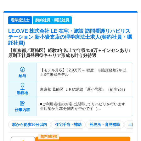
理学療法士
契約社員・嘱託社員
LE.O.VE 株式会社 LE 在宅・施設 訪問看護リハビリス
テーション 新小岩支店
の理学療法士求人(契約社員・嘱
託社員)
【東京都／葛飾区】経験3年以上で年収456万＋インセンあり♪
原則正社員登用◎キャリア形成も叶う好待遇
【モデル月収】
32.9
万円～
程度 ※臨床経験2年以
上3年未満モデル
給与
東京都 葛飾区
ＪＲ総武線「新小岩駅」（徒歩9分）
勤務地
■ご利用者様のお宅に訪問してリハビリを行います
※店舗から20分圏内が中心です（…
仕事内容
駅から徒歩10分以内
住宅手当・補助
託児所・育児補助
土日祝