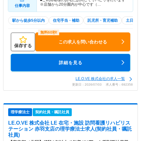
■ご利用者様のお宅に訪問してリハビリを行います
※店舗から20分圏内が中心です（…
仕事内容
駅から徒歩5分以内
住宅手当・補助
託児所・育児補助
土日祝休
この求人を問い合わせる
保存する
詳細を見る
LE.O.VE 株式会社の求人一覧
更新日：2026/07/03 求人番号：692358
理学療法士
契約社員・嘱託社員
LE.O.VE 株式会社 LE 在宅・施設 訪問看護リハビリス
テーション 赤羽支店
の理学療法士求人(契約社員・嘱託
社員)