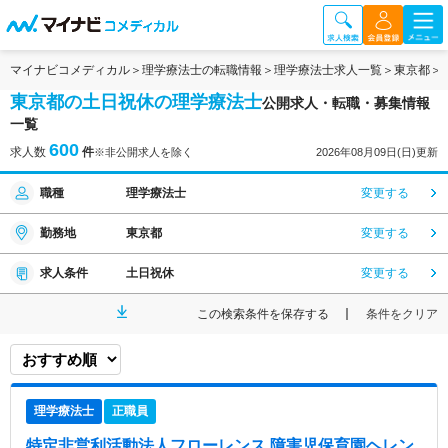
マイナビコメディカル
理学療法士の転職情報
理学療法士求人一覧
東京都
東京都の土日祝休の理学療法士
公開求人・転職・募集情報
一覧
600
求人数
件
※非公開求人を除く
2026年08月09日(日)更新
職種
理学療法士
変更する
勤務地
東京都
変更する
求人条件
土日祝休
変更する
この検索条件を保存する
条件をクリア
理学療法士
正職員
特定非営利活動法人フローレンス 障害児保育園ヘレン