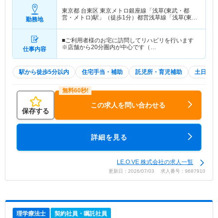
東京都 台東区
東京メトロ銀座線「浅草(東武・都
営・メトロ)駅」（徒歩1分）都営浅草線「浅草(東
勤務地
武・都営・メトロ)駅」（徒歩1分） 他
■ご利用者様のお宅に訪問してリハビリを行います
※店舗から20分圏内が中心です（…
仕事内容
駅から徒歩5分以内
住宅手当・補助
託児所・育児補助
土日祝休
この求人を問い合わせる
保存する
詳細を見る
LE.O.VE 株式会社の求人一覧
更新日：2026/07/03 求人番号：9687910
理学療法士
契約社員・嘱託社員