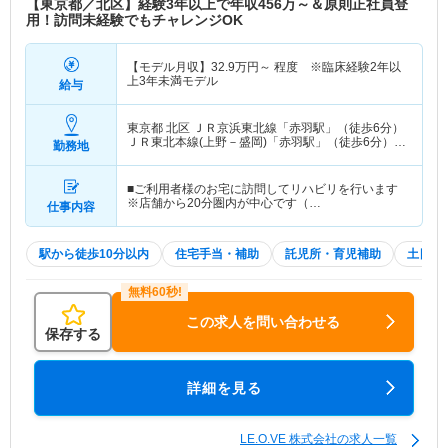
【東京都／北区】経験3年以上で年収456万～＆原則正社員登
用！訪問未経験でもチャレンジOK
【モデル月収】
32.9
万円～
程度 ※臨床経験2年以
上3年未満モデル
給与
東京都 北区
ＪＲ京浜東北線「赤羽駅」（徒歩6分）
ＪＲ東北本線(上野－盛岡)「赤羽駅」（徒歩6分）
勤務地
他
■ご利用者様のお宅に訪問してリハビリを行います
※店舗から20分圏内が中心です（…
仕事内容
駅から徒歩10分以内
住宅手当・補助
託児所・育児補助
土日祝
この求人を問い合わせる
保存する
詳細を見る
LE.O.VE 株式会社の求人一覧