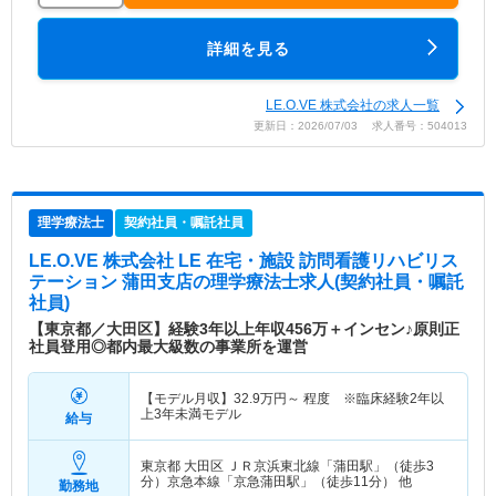
詳細を見る
LE.O.VE 株式会社の求人一覧
更新日：2026/07/03 求人番号：504013
理学療法士
契約社員・嘱託社員
LE.O.VE 株式会社 LE 在宅・施設 訪問看護リハビリス
テーション 蒲田支店
の理学療法士求人(契約社員・嘱託
社員)
【東京都／大田区】経験3年以上年収456万＋インセン♪原則正
社員登用◎都内最大級数の事業所を運営
【モデル月収】
32.9
万円～
程度 ※臨床経験2年以
上3年未満モデル
給与
東京都 大田区
ＪＲ京浜東北線「蒲田駅」（徒歩3
分）京急本線「京急蒲田駅」（徒歩11分） 他
勤務地