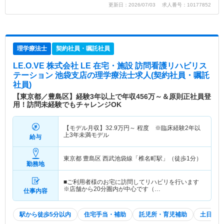
更新日：2026/07/03 求人番号：10177852
理学療法士
契約社員・嘱託社員
LE.O.VE 株式会社 LE 在宅・施設 訪問看護リハビリス
テーション 池袋支店
の理学療法士求人(契約社員・嘱託
社員)
【東京都／豊島区】経験3年以上で年収456万～＆原則正社員登
用！訪問未経験でもチャレンジOK
【モデル月収】
32.9
万円～
程度 ※臨床経験2年以
上3年未満モデル
給与
東京都 豊島区
西武池袋線「椎名町駅」（徒歩1分）
勤務地
■ご利用者様のお宅に訪問してリハビリを行います
※店舗から20分圏内が中心です（…
仕事内容
駅から徒歩5分以内
住宅手当・補助
託児所・育児補助
土日祝休