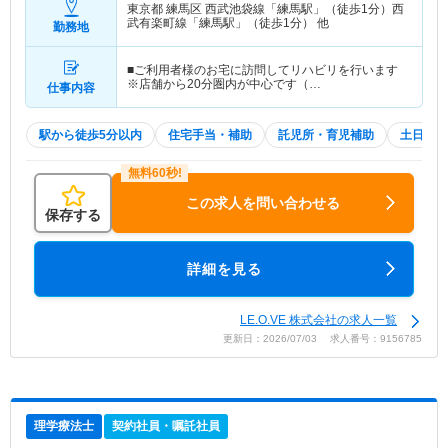
東京都 練馬区
西武池袋線「練馬駅」（徒歩1分）西
武有楽町線「練馬駅」（徒歩1分） 他
勤務地
■ご利用者様のお宅に訪問してリハビリを行います
※店舗から20分圏内が中心です（…
仕事内容
駅から徒歩5分以内
住宅手当・補助
託児所・育児補助
土日祝休
この求人を問い合わせる
保存する
詳細を見る
LE.O.VE 株式会社の求人一覧
更新日：2026/07/03 求人番号：9156785
理学療法士
契約社員・嘱託社員