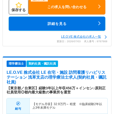
この求人を問い合わせる
保存する
詳細を見る
LE.O.VE 株式会社の求人一覧
更新日：2026/07/03 求人番号：9767668
理学療法士
契約社員・嘱託社員
LE.O.VE 株式会社 LE 在宅・施設 訪問看護リハビリス
テーション 浅草支店
の理学療法士求人(契約社員・嘱託
社員)
【東京都／台東区】経験3年以上年収456万＋インセン♪原則正
社員登用◎都内最大級数の事業所を運営
【モデル月収】
32.9
万円～
程度 ※臨床経験2年以
上3年未満モデル
給与