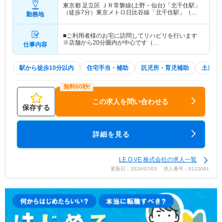
東京都 足立区
ＪＲ常磐線(上野－仙台)「北千住駅」
（徒歩7分）東京メトロ日比谷線「北千住駅」（徒
勤務地
歩7分） 他
■ご利用者様のお宅に訪問してリハビリを行います
※店舗から20分圏内が中心です（…
仕事内容
駅から徒歩10分以内
住宅手当・補助
託児所・育児補助
土日祝
この求人を問い合わせる
保存する
詳細を見る
LE.O.VE 株式会社の求人一覧
更新日：2026/07/03 求人番号：9122091