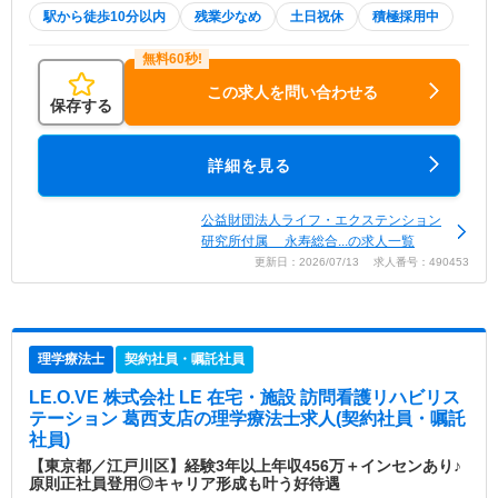
駅から徒歩10分以内
残業少なめ
土日祝休
積極採用中
この求人を問い合わせる
保存する
詳細を見る
公益財団法人ライフ・エクステンション
研究所付属 永寿総合...の求人一覧
更新日：2026/07/13 求人番号：490453
理学療法士
契約社員・嘱託社員
LE.O.VE 株式会社 LE 在宅・施設 訪問看護リハビリス
テーション 葛西支店
の理学療法士求人(契約社員・嘱託
社員)
【東京都／江戸川区】経験3年以上年収456万＋インセンあり♪
原則正社員登用◎キャリア形成も叶う好待遇