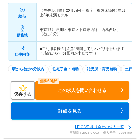
【モデル月収】
32.9
万円～
程度 ※臨床経験2年以
上3年未満モデル
給与
東京都 江戸川区
東京メトロ東西線「西葛西駅」
（徒歩1分）
勤務地
■ご利用者様のお宅に訪問してリハビリを行います
※店舗から20分圏内が中心です（…
仕事内容
駅から徒歩5分以内
住宅手当・補助
託児所・育児補助
土日祝休
この求人を問い合わせる
保存する
詳細を見る
LE.O.VE 株式会社の求人一覧
更新日：2026/07/03 求人番号：9786460