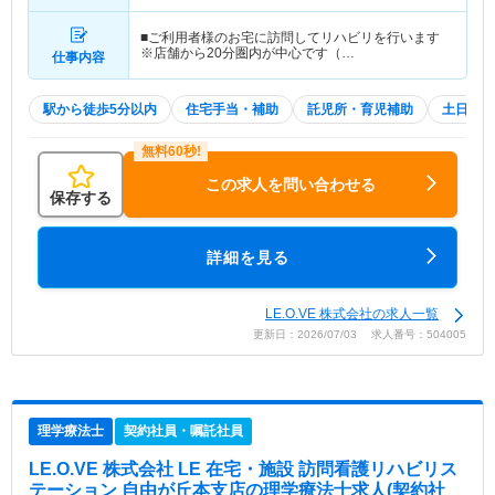
■ご利用者様のお宅に訪問してリハビリを行います
※店舗から20分圏内が中心です（…
仕事内容
駅から徒歩5分以内
住宅手当・補助
託児所・育児補助
土日祝休
この求人を問い合わせる
保存する
詳細を見る
LE.O.VE 株式会社の求人一覧
更新日：2026/07/03 求人番号：504005
理学療法士
契約社員・嘱託社員
LE.O.VE 株式会社 LE 在宅・施設 訪問看護リハビリス
テーション 自由が丘本支店
の理学療法士求人(契約社