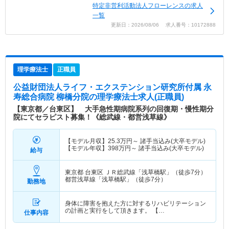
特定非営利活動法人フローレンスの求人
一覧
更新日：2026/08/06 求人番号：10172888
理学療法士
正職員
公益財団法人ライフ・エクステンション研究所付属 永
寿総合病院 柳橋分院
の理学療法士求人(正職員)
【東京都／台東区】 大手急性期病院系列の回復期・慢性期分
院にてセラピスト募集！《総武線・都営浅草線》
【モデル月収】
25.3
万円～
諸手当込み(大卒モデル)
【モデル年収】
398
万円～
諸手当込み(大卒モデル)
給与
東京都 台東区
ＪＲ総武線「浅草橋駅」（徒歩7分）
都営浅草線「浅草橋駅」（徒歩7分）
勤務地
身体に障害を抱えた方に対するリハビリテーション
の計画と実行をして頂きます。 【…
仕事内容