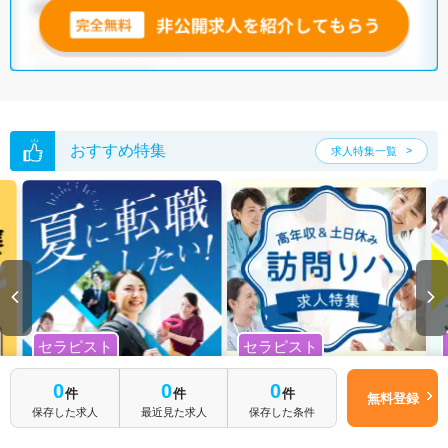
おすすめ特集
求人特集一覧
セラピスト
セラピスト
夏入職求人増加中！魅力的
高年収＆土日休みを狙え
0
0
0
件
件
件
なセラピスト求人は早いも
る！人気の訪問リハ求人を
無料登録
保存した求人
最近見た求人
保存した条件
の勝ちです！
ご紹介します！