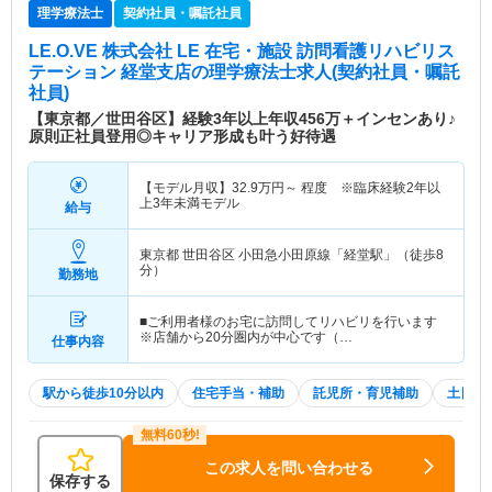
理学療法士
契約社員・嘱託社員
LE.O.VE 株式会社 LE 在宅・施設 訪問看護リハビリス
テーション 経堂支店
の理学療法士求人(契約社員・嘱託
社員)
【東京都／世田谷区】経験3年以上年収456万＋インセンあり♪
原則正社員登用◎キャリア形成も叶う好待遇
【モデル月収】
32.9
万円～
程度 ※臨床経験2年以
上3年未満モデル
給与
東京都 世田谷区
小田急小田原線「経堂駅」（徒歩8
分）
勤務地
■ご利用者様のお宅に訪問してリハビリを行います
※店舗から20分圏内が中心です（…
仕事内容
駅から徒歩10分以内
住宅手当・補助
託児所・育児補助
土日祝
この求人を問い合わせる
保存する