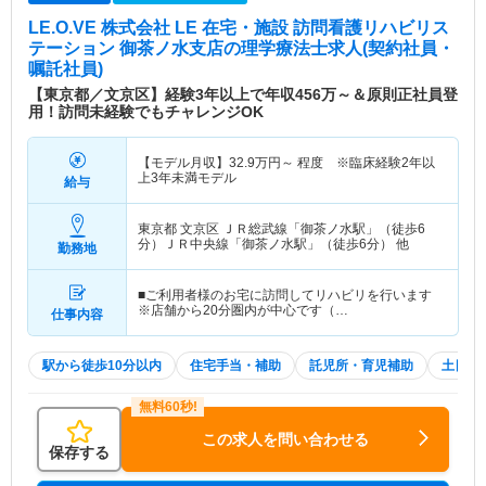
LE.O.VE 株式会社 LE 在宅・施設 訪問看護リハビリス
テーション 御茶ノ水支店
の理学療法士求人(契約社員・
嘱託社員)
【東京都／文京区】経験3年以上で年収456万～＆原則正社員登
用！訪問未経験でもチャレンジOK
【モデル月収】
32.9
万円～
程度 ※臨床経験2年以
上3年未満モデル
給与
東京都 文京区
ＪＲ総武線「御茶ノ水駅」（徒歩6
分）ＪＲ中央線「御茶ノ水駅」（徒歩6分） 他
勤務地
■ご利用者様のお宅に訪問してリハビリを行います
※店舗から20分圏内が中心です（…
仕事内容
駅から徒歩10分以内
住宅手当・補助
託児所・育児補助
土日祝
この求人を問い合わせる
保存する