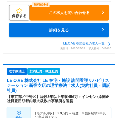
この求人を問い合わせる
保存する
詳細を見る
LE.O.VE 株式会社の求人一覧
更新日：2026/07/03 求人番号：643016
理学療法士
契約社員・嘱託社員
LE.O.VE 株式会社 LE 在宅・施設 訪問看護リハビリス
テーション 新宿支店
の理学療法士求人(契約社員・嘱託
社員)
【東京都／中野区】経験3年以上年収456万＋インセン♪原則正
社員登用◎都内最大級数の事業所を運営
【モデル月収】
32.9
万円～
程度 ※臨床経験2年以
上3年未満モデル