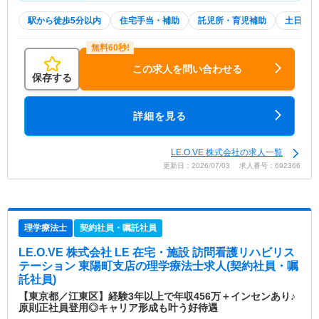
駅から徒歩5分以内
住宅手当・補助
託児所・育児補助
土日祝休
この求人を問い合わせる
保存する
詳細を見る
LE.O.VE 株式会社の求人一覧
更新日：2026/07/03 求人番号：692366
理学療法士
契約社員・嘱託社員
LE.O.VE 株式会社 LE 在宅・施設 訪問看護リハビリス
テーション 東陽町支店
の理学療法士求人(契約社員・嘱
託社員)
【東京都／江東区】経験3年以上で年収456万＋インセンあり♪
原則正社員登用◎キャリア形成も叶う好待遇