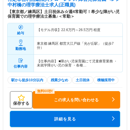
中村橋
の理学療法士求人(正職員)
【東京都／練馬区】土日祝休み☆週4常勤可！希少な障がい児
保育園での理学療法士募集♪＜常勤＞
【モデル月収】
22.6
万円～
26.5
万円
程度
給与
東京都 練馬区
都営大江戸線「光が丘駅」（徒歩7
分）
勤務地
【仕事内容】 ■障がい児保育園にて児童療育業務 ・
未就学障がい児の保育 ・各種…
仕事内容
駅から徒歩10分以内
残業少なめ
土日祝休
積極採用中
この求人を問い合わせる
保存する
詳細を見る