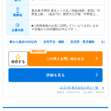
給与
東京都 中野区
東京メトロ丸ノ内線(池袋－荻窪)「中
野坂上駅」（徒歩7分）都営大江戸線「中野坂上
勤務地
駅」（徒歩7分）
■ご利用者様のお宅に訪問してリハビリを行います
※店舗から20分圏内が中心です（…
仕事内容
駅から徒歩10分以内
住宅手当・補助
託児所・育児補助
土日祝
この求人を問い合わせる
保存する
詳細を見る
LE.O.VE 株式会社の求人一覧
更新日：2026/07/03 求人番号：582824