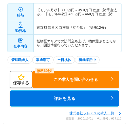
【モデル月収】
30.0
万円～
35.0
万円
程度（諸手当込
み） 【モデル年収】
450
万円～
460
万円
程度（諸手
給与
当込み）
東京都 渋谷区
京王線「初台駅」（徒歩12分）
勤務地
板橋区エリアでの訪問立ち上げ。物件選ぶところか
ら、開設準備行っていただきます。…
仕事内容
管理職求人
車通勤可
土日祝休
積極採用中
この求人を問い合わせる
保存する
詳細を見る
株式会社フレアスの求人一覧
更新日：2025/10/01 求人番号：697116