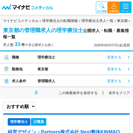
マイナビコメディカル
理学療法士の転職情報
理学療法士求人一覧
東京都
東京都の管理職求人の理学療法士
公開求人・転職・募集情
報一覧
33
求人数
件
※非公開求人を除く
2026年08月07日(金)更新
職種
理学療法士
変更する
勤務地
東京都
変更する
求人条件
管理職求人
変更する
この検索条件を保存する
条件をクリア
理学療法士
正職員
経営デザイン・Partners株式会社 Next整体KINMAQ