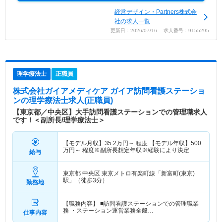
経営デザイン・Partners株式会
社の求人一覧
更新日：2026/07/16 求人番号：9155295
理学療法士
正職員
株式会社ガイアメディケア ガイア訪問看護ステーショ
ン
の理学療法士求人(正職員)
【東京都／中央区】大手訪問看護ステーションでの管理職求人
です！＜副所長/理学療法士＞
【モデル月収】
35.2
万円～
程度 【モデル年収】
500
万円～
程度※副所長想定年収※経験により決定
給与
東京都 中央区
東京メトロ有楽町線「新富町(東京)
駅」（徒歩3分）
勤務地
【職務内容】 ■訪問看護ステーションでの管理職業
務 ・ステーション運営業務全般…
仕事内容