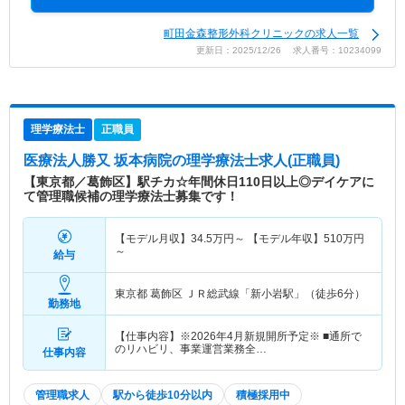
町田金森整形外科クリニックの求人一覧
更新日：2025/12/26 求人番号：10234099
理学療法士
正職員
医療法人勝又 坂本病院
の理学療法士求人(正職員)
【東京都／葛飾区】駅チカ☆年間休日110日以上◎デイケアに
て管理職候補の理学療法士募集です！
【モデル月収】
34.5
万円～
【モデル年収】
510
万円
～
給与
東京都 葛飾区
ＪＲ総武線「新小岩駅」（徒歩6分）
勤務地
【仕事内容】※2026年4月新規開所予定※ ■通所で
のリハビリ、事業運営業務全…
仕事内容
管理職求人
駅から徒歩10分以内
積極採用中