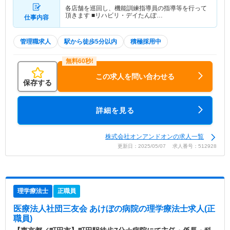
各店舗を巡回し、機能訓練指導員の指導等を行って
頂きます ■リハビリ・デイたんぽ…
仕事内容
管理職求人
駅から徒歩5分以内
積極採用中
この求人を問い合わせる
保存する
詳細を見る
株式会社オンアンドオンの求人一覧
更新日：2025/05/07 求人番号：512928
理学療法士
正職員
医療法人社団三友会 あけぼの病院
の理学療法士求人(正
職員)