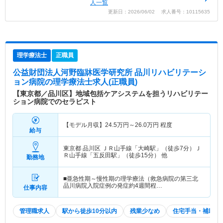
人一覧
更新日：2026/06/02 求人番号：10115635
理学療法士
正職員
公益財団法人河野臨牀医学研究所 品川リハビリテーシ
ョン病院
の理学療法士求人(正職員)
【東京都／品川区】地域包括ケアシステムを担うリハビリテー
ション病院でのセラピスト
【モデル月収】
24.5
万円～
26.0
万円
程度
給与
東京都 品川区
ＪＲ山手線「大崎駅」（徒歩7分）Ｊ
Ｒ山手線「五反田駅」（徒歩15分） 他
勤務地
■亜急性期～慢性期の理学療法（救急病院の第三北
品川病院入院症例の発症約4週間程…
仕事内容
管理職求人
駅から徒歩10分以内
残業少なめ
住宅手当・補助