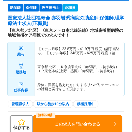
助産師
保健師
理学療法士
正職員
医療法人社団福寿会 赤羽岩渕病院
の助産師,保健師,理学
療法士求人(正職員)
【東京都／北区】《東京メトロ南北線沿線》地域密着型病院の
地域包括ケア病棟での求人です！
【モデル月収】
23.8
万円～
41.9
万円
程度（諸手当込
み） 【モデル年収】
348
万円～
625
万円
程度（諸手
給与
当込み）
東京都 北区
ＪＲ京浜東北線「赤羽駅」（徒歩8分）
ＪＲ東北本線(上野－盛岡)「赤羽駅」（徒歩8分）
勤務地
他
身体に障害を抱えた方に対するリハビリテーション
の計画と実行をして頂きます。
仕事内容
管理職求人
駅から徒歩10分以内
積極採用中
この求人を問い合わせる
保存する