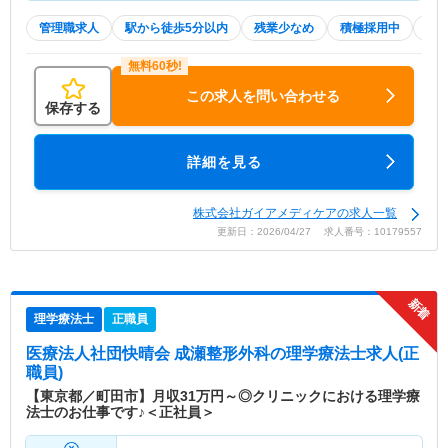
管理職求人
駅から徒歩5分以内
残業少なめ
積極採用中
WE
この求人を問い合わせる
保存する
詳細を見る
株式会社ガイアメディケアの求人一覧
更新日：2026/04/27 求人番号：10179557
理学療法士
正職員
医療法人社団快晴会 成瀬整形外科
の理学療法士求人(正
職員)
【東京都／町田市】月収31万円～◎クリニックにおける理学療
法士のお仕事です♪＜正社員＞