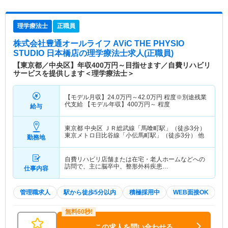
理学療法士
正職員
株式会社豊通オールライフ AViC THE PHYSIO
STUDIO 日本橋店
の理学療法士求人(正職員)
【東京都／中央区】年収400万円～目指せます／自費リハビリ
サービスを提供します＜理学療法士＞
【モデル月収】
24.0
万円～
42.0
万円
程度※別途残業
代支給 【モデル年収】
400
万円～
程度
給与
東京都 中央区
ＪＲ総武線「馬喰町駅」（徒歩3分）
東京メトロ日比谷線「小伝馬町駅」（徒歩3分） 他
勤務地
自費リハビリ店舗または在宅・老人ホームなどへの
訪問で、主に脳卒中、整形外科疾患…
仕事内容
管理職求人
駅から徒歩5分以内
積極採用中
WEB面接OK
この求人を問い合わせる