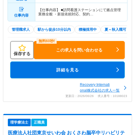
【仕事内容】 ■訪問看護ステーションにて拠点管理
業務全般 ・新規依頼対応、契約…
仕事内容
管理職求人
駅から徒歩10分以内
積極採用中
夏～秋入職可
この求人を問い合わせる
保存する
詳細を見る
Recovery Internati
onal株式会社の求人一覧
更新日：2026/06/26 求人番号：10188023
理学療法士
正職員
医療法人社団東京せいわ会 おくさわ脳卒中リハビリテ