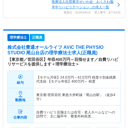
医療法人社団東京せいわ会 おくさわ脳
卒中リハビリテーション...の求人一覧
更新日：2026/06/24 求人番号：9774235
理学療法士
正職員
株式会社豊通オールライフ AViC THE PHYSIO
STUDIO 尾山台店
の理学療法士求人(正職員)
【東京都／世田谷区】年収400万円～目指せます／自費リハビ
リサービスを提供します＜理学療法士＞
【モデル月収】
24.0
万円～
42.0
万円
程度※別途残業
代支給 【モデル年収】
400
万円～
程度
給与
東京都 世田谷区
東急大井町線「尾山台駅」（徒歩4
分）
勤務地
自費リハビリ店舗または在宅・老人ホームなどへの
訪問で、主に脳卒中、整形外科疾患…
仕事内容