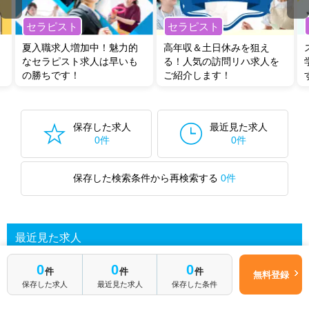
セラピスト
セラピスト
夏入職求人増加中！魅力的
高年収＆土日休みを狙え
なセラピスト求人は早いも
る！人気の訪問リハ求人を
の勝ちです！
ご紹介します！
保存した求人
最近見た求人
0件
0件
保存した検索条件から再検索する
0件
最近見た求人
0
0
0
件
件
件
無料登録
保存した求人
最近見た求人
保存した条件
あなたが最近見た求人を表示します