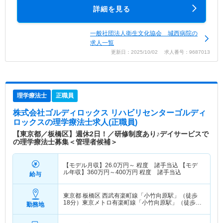
詳細を見る
一般社団法人衛生文化協会 城西病院の
求人一覧
更新日：2025/10/02 求人番号：9687013
理学療法士
正職員
株式会社ゴルディロックス リハビリセンターゴルディ
ロックス
の理学療法士求人(正職員)
【東京都／板橋区】週休2日！／研修制度あり♪デイサービスで
の理学療法士募集＜管理者候補＞
【モデル月収】
26.0
万円～
程度 諸手当込 【モデ
ル年収】
360
万円～
400
万円
程度 諸手当込
給与
東京都 板橋区
西武有楽町線「小竹向原駅」（徒歩
18分）東京メトロ有楽町線「小竹向原駅」（徒歩
勤務地
18分） 他