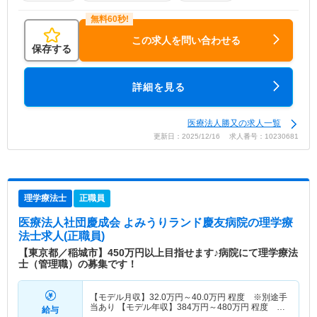
この求人を問い合わせる
保存する
詳細を見る
医療法人勝又の求人一覧
更新日：2025/12/16 求人番号：10230681
理学療法士
正職員
医療法人社団慶成会 よみうりランド慶友病院
の理学療
法士求人(正職員)
【東京都／稲城市】450万円以上目指せます♪病院にて理学療法
士（管理職）の募集です！
【モデル月収】
32.0
万円～
40.0
万円
程度 ※別途手
当あり 【モデル年収】
384
万円～
480
万円
程度 基
給与
本給×12ヶ月※別途手当・賞与あり