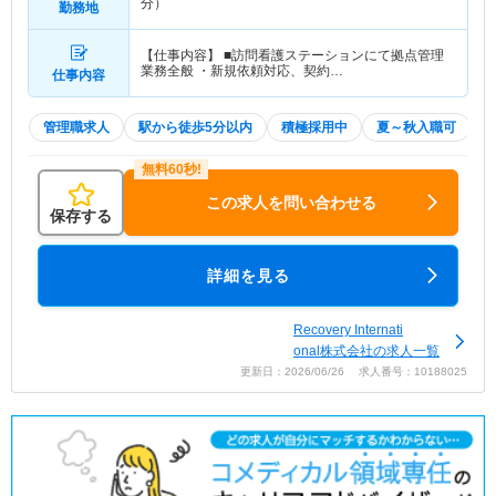
分）
勤務地
【仕事内容】 ■訪問看護ステーションにて拠点管理
業務全般 ・新規依頼対応、契約…
仕事内容
管理職求人
駅から徒歩5分以内
積極採用中
夏～秋入職可
この求人を問い合わせる
保存する
詳細を見る
Recovery Internati
onal株式会社の求人一覧
更新日：2026/06/26 求人番号：10188025