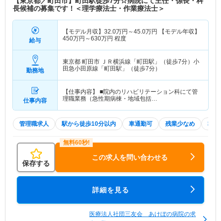
【東京都／町田市】町田駅徒歩7分☆病院にて主任・係長・科
長候補の募集です！＜理学療法士・作業療法士＞
【モデル月収】
32.0
万円～
45.0
万円
【モデル年収】
450
万円～
630
万円
程度
給与
東京都 町田市
ＪＲ横浜線「町田駅」（徒歩7分）小
田急小田原線「町田駅」（徒歩7分）
勤務地
【仕事内容】 ■院内のリハビリテーション科にて管
理職業務（急性期病棟・地域包括…
仕事内容
管理職求人
駅から徒歩10分以内
車通勤可
残業少なめ
積極
この求人を問い合わせる
保存する
詳細を見る
医療法人社団三友会 あけぼの病院の求