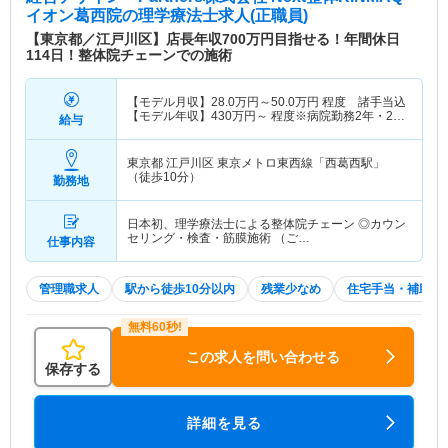
イオン葛西院
の理学療法士求人(正職員)
【東京都／江戸川区】店長年収700万円目指せる！年間休日
114日！整体院チェーンでの施術
【モデル月収】
28.0
万円～
50.0
万円
程度 諸手当込
【モデル年収】
430
万円～
程度※病院勤務2年・24
給与
歳モデル
東京都 江戸川区
東京メトロ東西線「西葛西駅」
（徒歩10分）
勤務地
日本初、理学療法士による整体院チェーン ◎カウン
セリング・検査・筋膜施術 （ご…
仕事内容
管理職求人
駅から徒歩10分以内
残業少なめ
住宅手当・補助
この求人を問い合わせる
保存する
詳細を見る