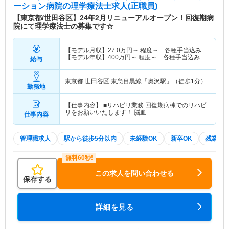
ーション病院
の理学療法士求人(正職員)
【東京都/世田谷区】24年2月リニューアルオープン！回復期病
院にて理学療法士の募集です☆
【モデル月収】
27.0
万円～
程度～ 各種手当込み
【モデル年収】
400
万円～
程度～ 各種手当込み
給与
東京都 世田谷区
東急目黒線「奥沢駅」（徒歩1分）
勤務地
【仕事内容】 ■リハビリ業務 回復期病棟でのリハビ
リをお願いいたします！ 脳血…
仕事内容
管理職求人
駅から徒歩5分以内
未経験OK
新卒OK
残業少
この求人を問い合わせる
保存する
詳細を見る