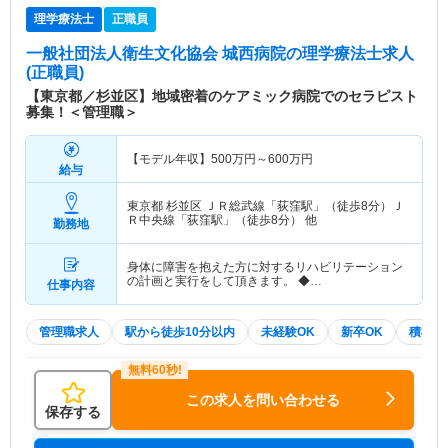
理学療法士
正職員
一般社団法人衛生文化協会 城西病院
の理学療法士求人
(正職員)
【東京都／杉並区】地域密着のケアミック病院でのセラピスト
募集！＜管理職＞
【モデル年収】
500
万円～
600
万円
給与
東京都 杉並区
ＪＲ総武線「荻窪駅」（徒歩8分）Ｊ
Ｒ中央線「荻窪駅」（徒歩8分） 他
勤務地
身体に障害を抱えた方に対するリハビリテーション
の計画と実行をして頂きます。 ◆…
仕事内容
管理職求人
駅から徒歩10分以内
未経験OK
新卒OK
積極採
この求人を問い合わせる
保存する