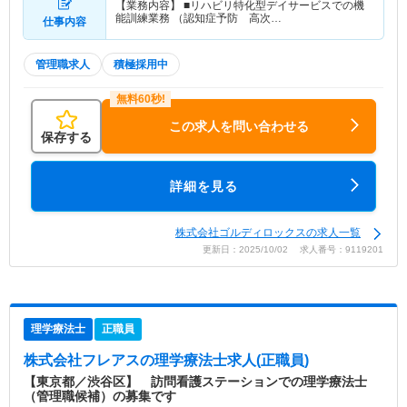
【業務内容】 ■リハビリ特化型デイサービスでの機
能訓練業務 （認知症予防 高次…
仕事内容
管理職求人
積極採用中
この求人を問い合わせる
保存する
詳細を見る
株式会社ゴルディロックスの求人一覧
更新日：2025/10/02 求人番号：9119201
理学療法士
正職員
株式会社フレアス
の理学療法士求人(正職員)
【東京都／渋谷区】 訪問看護ステーションでの理学療法士
（管理職候補）の募集です