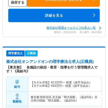
保存する
詳細を見る
株式会社豊通オールライフの求人一覧
更新日：2025/10/01 求人番号：9047882
理学療法士
正職員
株式会社オンアンドオン
の理学療法士求人(正職員)
【東京都】 各施設の統括・教育・指導を行う管理職求人で
す！《高給与》
【モデル月収】
42.0
万円～
程度（諸手当込み）
【モデル年収】
504
万円～
程度（諸手当込み）
給与
東京都 世田谷区
京王線「明大前駅」（徒歩5分）京
王井の頭線「明大前駅」（徒歩5分）
勤務地