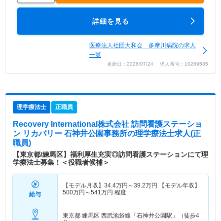
詳細を見る
医療法人社団大和会 多摩川病院の求人
一覧
更新日：2026/07/24 求人番号：10269585
理学療法士
正職員
Recovery International株式会社 訪問看護ステーショ
ン リカバリー 石神井公園事務所
の理学療法士求人(正
職員)
【東京都/練馬区】福利厚生充実◎訪問看護ステーションにて理
学療法士募集！＜役職者候補＞
【モデル月収】
34.4
万円～
39.2
万円
【モデル年収】
500
万円～
541
万円
程度
給与
東京都 練馬区
西武池袋線「石神井公園駅」（徒歩4