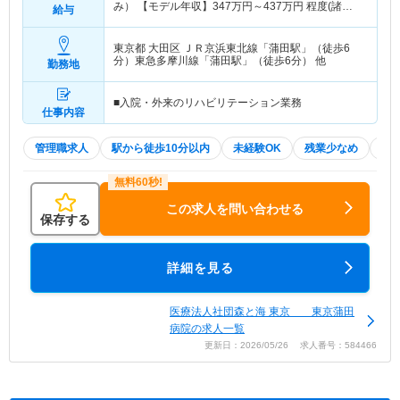
み） 【モデル年収】
347
万円～
437
万円
程度(諸手
給与
当込み)
東京都 大田区
ＪＲ京浜東北線「蒲田駅」（徒歩6
分）東急多摩川線「蒲田駅」（徒歩6分） 他
勤務地
■入院・外来のリハビリテーション業務
仕事内容
管理職求人
駅から徒歩10分以内
未経験OK
残業少なめ
住
この求人を問い合わせる
保存する
詳細を見る
医療法人社団森と海 東京 東京蒲田
病院の求人一覧
更新日：2026/05/26 求人番号：584466