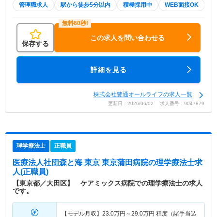
管理職求人
駅から徒歩5分以内
積極採用中
WEB面接OK
この求人を問い合わせる
保存する
詳細を見る
株式会社豊通オールライフの求人一覧
更新日：2026/06/02 求人番号：9047879
理学療法士
正職員
医療法人社団森と海 東京 東京蒲田病院
の理学療法士求
人(正職員)
【東京都／大田区】 ケアミックス病院での理学療法士の求人
です。
【モデル月収】
23.0
万円～
29.0
万円
程度（諸手当込