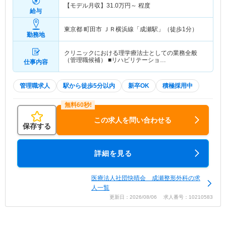
【モデル月収】
31.0
万円～
程度
給与
東京都 町田市
ＪＲ横浜線「成瀬駅」（徒歩1分）
勤務地
クリニックにおける理学療法士としての業務全般
（管理職候補） ■リハビリテーショ…
仕事内容
管理職求人
駅から徒歩5分以内
新卒OK
積極採用中
この求人を問い合わせる
保存する
詳細を見る
医療法人社団快晴会 成瀬整形外科の求
人一覧
更新日：2026/08/06 求人番号：10210583