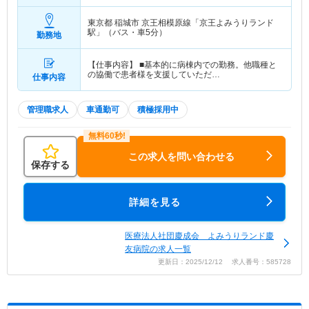
東京都 稲城市
京王相模原線「京王よみうりランド
駅」（バス・車5分）
勤務地
【仕事内容】 ■基本的に病棟内での勤務。他職種と
の協働で患者様を支援していただ…
仕事内容
管理職求人
車通勤可
積極採用中
この求人を問い合わせる
保存する
詳細を見る
医療法人社団慶成会 よみうりランド慶
友病院の求人一覧
更新日：2025/12/12 求人番号：585728