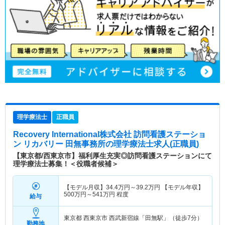
理学療法士
正職員
Recovery International株式会社 訪問看護ステーショ
ン リカバリー 田無事務所
の理学療法士求人(正職員)
【東京都/西東京市】福利厚生充実◎訪問看護ステーションにて
理学療法士募集！＜役職者候補＞
【モデル月収】
34.4
万円～
39.2
万円
【モデル年収】
500
万円～
541
万円
程度
給与
東京都 西東京市
西武新宿線「田無駅」（徒歩7分）
勤務地