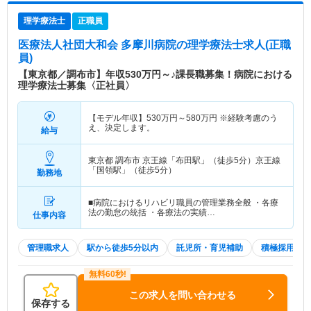
理学療法士
正職員
医療法人社団大和会 多摩川病院
の理学療法士求人(正職
員)
【東京都／調布市】年収530万円～♪課長職募集！病院における
理学療法士募集〈正社員〉
【モデル年収】
530
万円～
580
万円
※経験考慮のう
え、決定します。
給与
東京都 調布市
京王線「布田駅」（徒歩5分）京王線
「国領駅」（徒歩5分）
勤務地
■病院におけるリハビリ職員の管理業務全般 ・各療
法の勤怠の統括 ・各療法の実績…
仕事内容
管理職求人
駅から徒歩5分以内
託児所・育児補助
積極採用中
この求人を問い合わせる
保存する