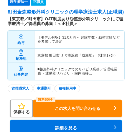
理学療法士
正職員
町田金森整形外科クリニック
の理学療法士求人(正職員)
【東京都／町田市】OJT制度あり◎整形外科クリニックにて理
学療法士／管理職の募集！＜正社員＞
【モデル月収】
31.0
万円～
経験年数・勤務実績など
を考慮して決定
給与
東京都 町田市
ＪＲ横浜線「成瀬駅」（徒歩17分）
勤務地
■整形外科クリニックでのリハビリ業務／管理職業
務 ・運動器リハビリ ・院内清掃…
仕事内容
管理職求人
車通勤可
積極採用中
この求人を問い合わせる
保存する
詳細を見る