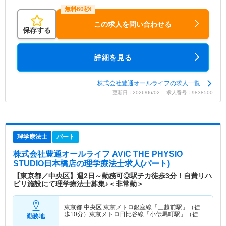
この求人を問い合わせる
保存する
詳細を見る
株式会社豊通オールライフの求人一覧
更新日：2026/06/02 求人番号：9838500
理学療法士
パート
株式会社豊通オールライフ AViC THE PHYSIO
STUDIO日本橋店
の理学療法士求人(パート)
【東京都／中央区】週2日～勤務可◎駅チカ徒歩3分！自費リハ
ビリ施設にて理学療法士募集♪＜非常勤＞
東京都 中央区
東京メトロ銀座線「三越前駅」（徒
歩10分）東京メトロ日比谷線「小伝馬町駅」（徒歩
勤務地
3分） 他