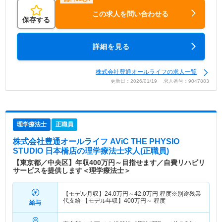
この求人を問い合わせる
保存する
詳細を見る
株式会社豊通オールライフの求人一覧
更新日：2026/01/19 求人番号：9047883
理学療法士
正職員
株式会社豊通オールライフ AViC THE PHYSIO
STUDIO 日本橋店
の理学療法士求人(正職員)
【東京都／中央区】年収400万円～目指せます／自費リハビリ
サービスを提供します＜理学療法士＞
【モデル月収】
24.0
万円～
42.0
万円
程度※別途残業
代支給 【モデル年収】
400
万円～
程度
給与