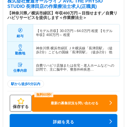
株式会社豊通オールライフ AViC THE PHYSIO
STUDIO 長津田店
の作業療法士求人(正職員)
【神奈川県／横浜市緑区】年収400万円～目指せます／自費リ
ハビリサービスを提供します＜作業療法士＞
【モデル月収】
30.0
万円～
64.0
万円
程度 【モデル
年収】
400
万円～
程度
給与
神奈川県 横浜市緑区
ＪＲ横浜線「長津田駅」（徒
歩2分）こどもの国線「長津田駅」（徒歩2分） 他
勤務地
自費リハビリ店舗または在宅・老人ホームなどへの
訪問で、主に脳卒中、整形外科疾患…
仕事内容
駅から徒歩5分以内
最新の募集状況を問い合わせる
保存する
詳細を見る