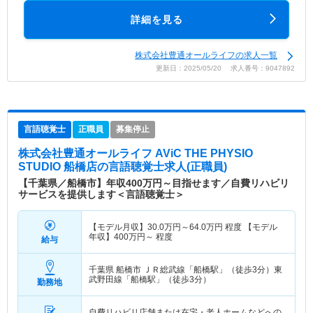
詳細を見る
株式会社豊通オールライフの求人一覧
更新日：2025/05/20 求人番号：9047892
言語聴覚士
正職員
募集停止
株式会社豊通オールライフ AViC THE PHYSIO
STUDIO 船橋店
の言語聴覚士求人(正職員)
【千葉県／船橋市】年収400万円～目指せます／自費リハビリ
サービスを提供します＜言語聴覚士＞
【モデル月収】
30.0
万円～
64.0
万円
程度 【モデル
年収】
400
万円～
程度
給与
千葉県 船橋市
ＪＲ総武線「船橋駅」（徒歩3分）東
武野田線「船橋駅」（徒歩3分）
勤務地
自費リハビリ店舗または在宅・老人ホームなどへの