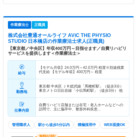
作業療法士
正職員
株式会社豊通オールライフ AViC THE PHYSIO
STUDIO 日本橋店
の作業療法士求人(正職員)
【東京都／中央区】年収400万円～目指せます／自費リハビリ
サービスを提供します＜作業療法士＞
【モデル月収】
24.0
万円～
42.0
万円
程度※別途残業
代支給 【モデル年収】
400
万円～
程度
給与
東京都 中央区
ＪＲ総武線「馬喰町駅」（徒歩3分）
東京メトロ日比谷線「小伝馬町駅」（徒歩3分） 他
勤務地
自費リハビリ店舗または在宅・老人ホームなどへの
訪問で、主に脳卒中、整形外科疾患…
仕事内容
管理職求人
駅から徒歩5分以内
積極採用中
WEB面接OK