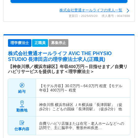
株式会社豊通オールライフの求人一覧
更新日：2025/05/20 求人番号：9047886
理学療法士
正職員
募集停止
株式会社豊通オールライフ AViC THE PHYSIO
STUDIO 長津田店
の理学療法士求人(正職員)
【神奈川県／横浜市緑区】年収400万円～目指せます／自費リ
ハビリサービスを提供します＜理学療法士＞
【モデル月収】
30.0
万円～
64.0
万円
程度 【モデル
年収】
400
万円～
程度
給与
神奈川県 横浜市緑区
ＪＲ横浜線「長津田駅」（徒
歩2分）こどもの国線「長津田駅」（徒歩2分） 他
勤務地
自費リハビリ店舗または在宅・老人ホームなどへの
訪問で、主に脳卒中、整形外科疾患…
仕事内容