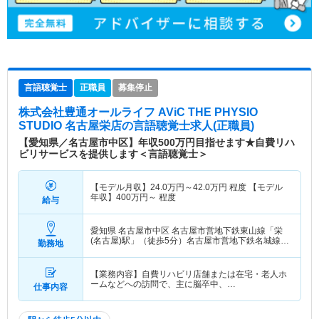
言語聴覚士
正職員
募集停止
株式会社豊通オールライフ AViC THE PHYSIO
STUDIO 名古屋栄店
の言語聴覚士求人(正職員)
【愛知県／名古屋市中区】年収500万円目指せます★自費リハ
ビリサービスを提供します＜言語聴覚士＞
【モデル月収】
24.0
万円～
42.0
万円
程度 【モデル
年収】
400
万円～
程度
給与
愛知県 名古屋市中区
名古屋市営地下鉄東山線「栄
(名古屋)駅」（徒歩5分）名古屋市営地下鉄名城線
勤務地
「矢場町駅」（徒歩3分） 他
【業務内容】自費リハビリ店舗または在宅・老人ホ
ームなどへの訪問で、主に脳卒中、…
仕事内容