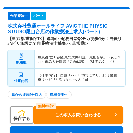
ての方も安心です。 ・長年、福祉・介護事業を展
開している株式会社豊通オールライフが運営してお
作業療法士
パート
り、安全・安心のリハビリプログラムを学べます。
・福利厚生システムがあり、プライベートも充実さ
株式会社豊通オールライフ AViC THE PHYSIO
せられます。
STUDIO尾山台店
の作業療法士求人(パート)
【東京都/世田谷区】週2日～勤務可◎駅チカ徒歩4分！自費リ
ハビリ施設にて作業療法士募集♪＜非常勤＞
東京都 世田谷区
東急大井町線「尾山台駅」（徒歩4
分）東急大井町線「九品仏駅」（徒歩13分） 他
勤務地
【仕事内容】 自費リハビリ施設にてリハビリ業務
※リハビリ件数：5人～6人／日
仕事内容
駅から徒歩5分以内
積極採用中
この求人を問い合わせる
保存する