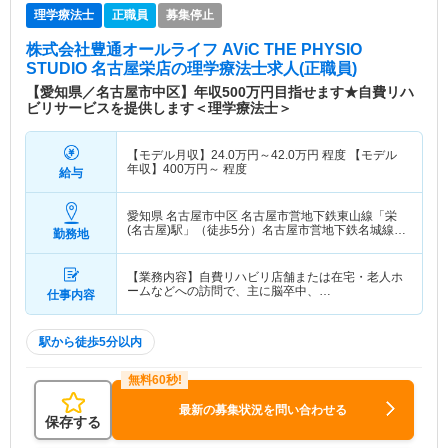
理学療法士
正職員
募集停止
株式会社豊通オールライフ AViC THE PHYSIO
STUDIO 名古屋栄店
の理学療法士求人(正職員)
【愛知県／名古屋市中区】年収500万円目指せます★自費リハ
ビリサービスを提供します＜理学療法士＞
【モデル月収】
24.0
万円～
42.0
万円
程度 【モデル
年収】
400
万円～
程度
給与
愛知県 名古屋市中区
名古屋市営地下鉄東山線「栄
(名古屋)駅」（徒歩5分）名古屋市営地下鉄名城線
勤務地
「矢場町駅」（徒歩3分） 他
【業務内容】自費リハビリ店舗または在宅・老人ホ
ームなどへの訪問で、主に脳卒中、…
仕事内容
駅から徒歩5分以内
最新の募集状況を問い合わせる
保存する