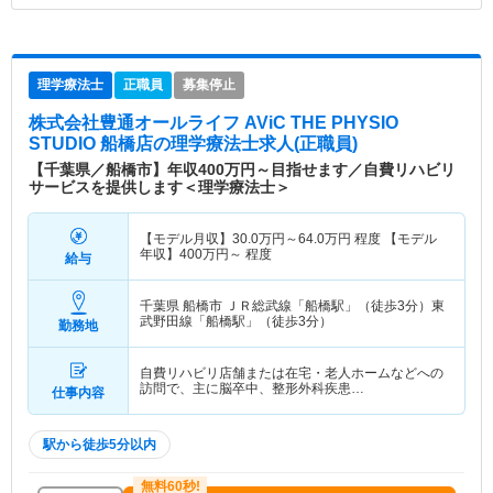
理学療法士
正職員
募集停止
株式会社豊通オールライフ AViC THE PHYSIO
STUDIO 船橋店
の理学療法士求人(正職員)
【千葉県／船橋市】年収400万円～目指せます／自費リハビリ
サービスを提供します＜理学療法士＞
【モデル月収】
30.0
万円～
64.0
万円
程度 【モデル
年収】
400
万円～
程度
給与
千葉県 船橋市
ＪＲ総武線「船橋駅」（徒歩3分）東
武野田線「船橋駅」（徒歩3分）
勤務地
自費リハビリ店舗または在宅・老人ホームなどへの
訪問で、主に脳卒中、整形外科疾患…
仕事内容
駅から徒歩5分以内