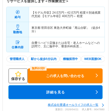
リサービスを提供します＜作業療法士＞
【モデル月収】
24.0
万円～
42.0
万円
程度※別途残業
代支給 【モデル年収】
400
万円～
程度
給与
東京都 世田谷区
東急大井町線「尾山台駅」（徒歩4
分）
勤務地
自費リハビリ店舗または在宅・老人ホームなどへの
訪問で、主に脳卒中、整形外科疾患…
仕事内容
管理職求人
駅から徒歩5分以内
積極採用中
WEB面接OK
この求人を問い合わせる
保存する
詳細を見る
株式会社豊通オールライフの求人一覧
更新日：2026/04/21 求人番号：9047880