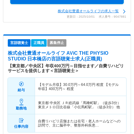
株式会社豊通オールライフの求人一覧
更新日：2025/10/01 求人番号：9047881
言語聴覚士
正職員
募集停止
株式会社豊通オールライフ AViC THE PHYSIO
STUDIO 日本橋店
の言語聴覚士求人(正職員)
【東京都／中央区】年収400万円～目指せます／自費リハビリ
サービスを提供します＜言語聴覚士＞
【モデル月収】
30.0
万円～
64.0
万円
程度 【モデル
年収】
400
万円～
程度
給与
東京都 中央区
ＪＲ総武線「馬喰町駅」（徒歩3分）
東京メトロ日比谷線「小伝馬町駅」（徒歩3分） 他
勤務地
自費リハビリ店舗または在宅・老人ホームなどへの
訪問で、主に脳卒中、整形外科疾患…
仕事内容