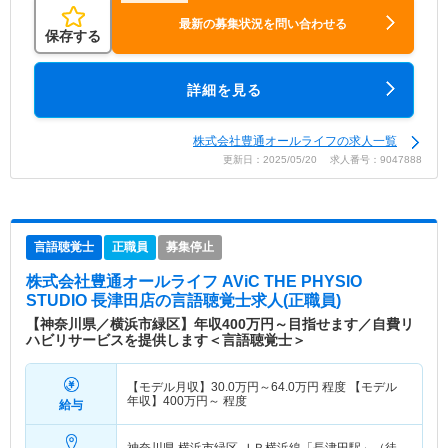
最新の募集状況を問い合わせる
保存する
詳細を見る
株式会社豊通オールライフの求人一覧
更新日：2025/05/20 求人番号：9047888
言語聴覚士
正職員
募集停止
株式会社豊通オールライフ AViC THE PHYSIO
STUDIO 長津田店
の言語聴覚士求人(正職員)
【神奈川県／横浜市緑区】年収400万円～目指せます／自費リ
ハビリサービスを提供します＜言語聴覚士＞
【モデル月収】
30.0
万円～
64.0
万円
程度 【モデル
年収】
400
万円～
程度
給与