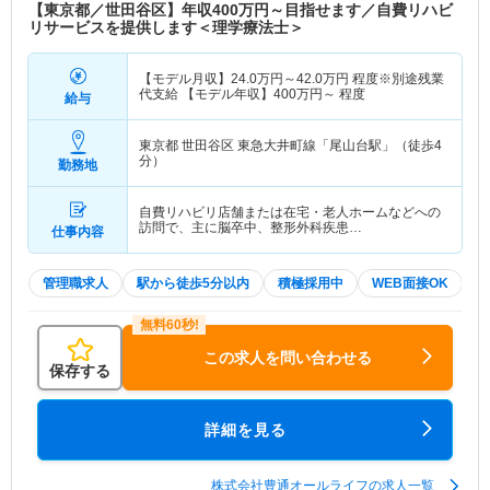
【東京都／世田谷区】年収400万円～目指せます／自費リハビ
リサービスを提供します＜理学療法士＞
【モデル月収】
24.0
万円～
42.0
万円
程度※別途残業
代支給 【モデル年収】
400
万円～
程度
給与
東京都 世田谷区
東急大井町線「尾山台駅」（徒歩4
分）
勤務地
自費リハビリ店舗または在宅・老人ホームなどへの
訪問で、主に脳卒中、整形外科疾患…
仕事内容
管理職求人
駅から徒歩5分以内
積極採用中
WEB面接OK
この求人を問い合わせる
保存する
詳細を見る
株式会社豊通オールライフの求人一覧