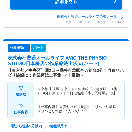
詳細を見る
株式会社豊通オールライフの求人一覧
更新日：2026/06/02 求人番号：9838497
作業療法士
パート
株式会社豊通オールライフ AViC THE PHYSIO
STUDIO日本橋店
の作業療法士求人(パート)
【東京都／中央区】週2日～勤務可◎駅チカ徒歩3分！自費リハ
ビリ施設にて作業療法士募集♪＜非常勤＞
東京都 中央区
東京メトロ銀座線「三越前駅」（徒
歩10分）東京メトロ日比谷線「小伝馬町駅」（徒歩
勤務地
3分） 他
【仕事内容】 自費リハビリ施設にてリハビリ業務
※リハビリ件数：5人～6人／日
仕事内容
駅から徒歩5分以内
積極採用中