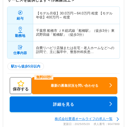
サービスを提供します＜作業療法士＞
【モデル月収】
30.0
万円～
64.0
万円
程度 【モデル
年収】
400
万円～
程度
給与
千葉県 船橋市
ＪＲ総武線「船橋駅」（徒歩3分）東
武野田線「船橋駅」（徒歩3分）
勤務地
自費リハビリ店舗または在宅・老人ホームなどへの
訪問で、主に脳卒中、整形外科疾患…
仕事内容
駅から徒歩5分以内
最新の募集状況を問い合わせる
保存する
詳細を見る
株式会社豊通オールライフの求人一覧
更新日：2025/05/20 求人番号：9047889