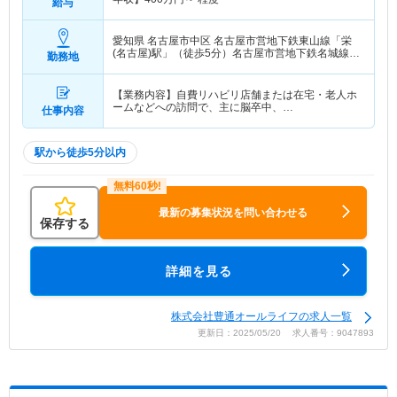
給与
愛知県 名古屋市中区
名古屋市営地下鉄東山線「栄
(名古屋)駅」（徒歩5分）名古屋市営地下鉄名城線
勤務地
「矢場町駅」（徒歩3分） 他
【業務内容】自費リハビリ店舗または在宅・老人ホ
ームなどへの訪問で、主に脳卒中、…
仕事内容
駅から徒歩5分以内
最新の募集状況を問い合わせる
保存する
詳細を見る
株式会社豊通オールライフの求人一覧
更新日：2025/05/20 求人番号：9047893