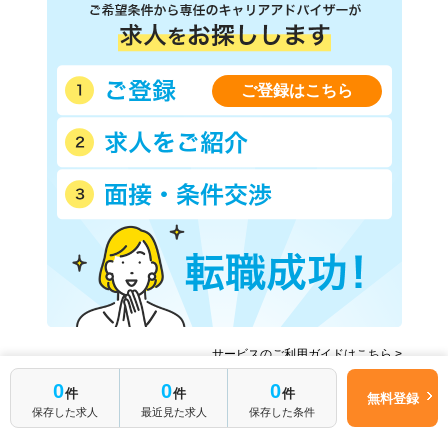
ご登録はこちら
サービスのご利用ガイドはこちら >
簡単1分
よくあるご質問はこちら >
0
0
0
件
件
件
無料登録
はじめて転職
無料転職サポートに申し込む
保存した求人
最近見た求人
保存した条件
される方へ
求人やサービスに関する