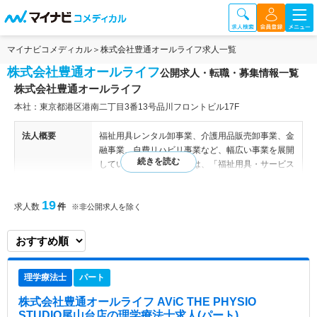
マイナビコメディカル
株式会社豊通オールライフ求人一覧
株式会社豊通オールライフ
公開求人・転職・募集情報一覧
株式会社豊通オールライフ
本社：東京都港区港南二丁目3番13号品川フロントビル17F
法人概要
福祉用具レンタル卸事業、介護用品販売卸事業、金
融事業、自費リハビリ事業など、幅広い事業を展開
しています。会社の理念は、「福祉用具・サービス
を通じ全ての皆様の豊かな生活の創造に寄与する」
ことであり、高齢化社会における課題解決に取り組
19
求人数
件
んでいます。 福祉用具レンタル卸事業では、介護
※非公開求人を除く
サービス事業者に対して福祉用具の貸し出しを行っ
ており、セールスドライバーが専門知識を持ち、迅
速にお届けしています。また、返却された福祉用具
は専用施設で洗浄・消毒・修理・整備を行い、安全
理学療法士
パート
かつ衛生的な商品として提供しています。 介護用
品販売卸事業では、福祉用具総合カタログをはじめ
株式会社豊通オールライフ AViC THE PHYSIO
とする介護用品の販売を行っています。カタログは
STUDIO尾山台店
の理学療法士求人(パート)