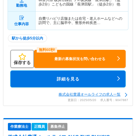
神奈川県 横浜市緑区
ＪＲ横浜線「長津田駅」（徒
歩2分）こどもの国線「長津田駅」（徒歩2分） 他
勤務地
自費リハビリ店舗または在宅・老人ホームなどへの
訪問で、主に脳卒中、整形外科疾患…
仕事内容
駅から徒歩5分以内
最新の募集状況を問い合わせる
保存する
詳細を見る
株式会社豊通オールライフの求人一覧
更新日：2025/05/20 求人番号：9047887
作業療法士
正職員
募集停止