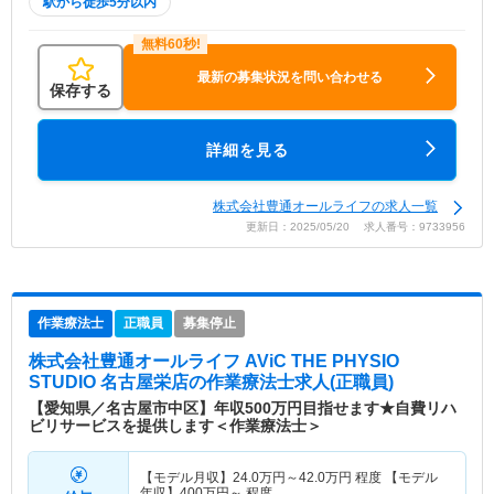
駅から徒歩5分以内
最新の募集状況を問い合わせる
保存する
詳細を見る
株式会社豊通オールライフの求人一覧
更新日：2025/05/20 求人番号：9733956
作業療法士
正職員
募集停止
株式会社豊通オールライフ AViC THE PHYSIO
STUDIO 名古屋栄店
の作業療法士求人(正職員)
【愛知県／名古屋市中区】年収500万円目指せます★自費リハ
ビリサービスを提供します＜作業療法士＞
【モデル月収】
24.0
万円～
42.0
万円
程度 【モデル
年収】
400
万円～
程度