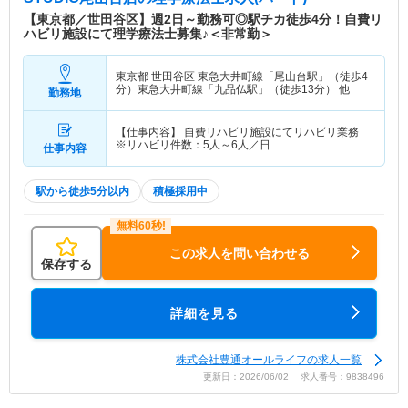
全国で累計700万部以上配布されており、公共団体
【東京都／世田谷区】週2日～勤務可◎駅チカ徒歩4分！自費リ
や医療施設、販売店などに提供されています。 請
ハビリ施設にて理学療法士募集♪＜非常勤＞
求・集金事務支援では、介護報酬の請求・集金業務
を代行しています。介護保険制度における煩雑な業
東京都 世田谷区
東急大井町線「尾山台駅」（徒歩4
務をプロのスタッフがサポートし、効率的な業務運
分）東急大井町線「九品仏駅」（徒歩13分） 他
勤務地
営を実現しています。 施設では、脳血管疾患や整
形疾患などの後遺症の方々を中心にオーダーメード
のリハビリを提供しています。 福祉用具とサービ
【仕事内容】 自費リハビリ施設にてリハビリ業務
※リハビリ件数：5人～6人／日
仕事内容
スを通じて、全ての皆様の豊かな生活の実現に向け
て貢献しています。将来に向けても高齢化社会の課
題に応えながら、総合介護事業の提供を目指して取
駅から徒歩5分以内
積極採用中
り組んでいます。
特色
AViC THE PHYSIO STUDIOは、完全自費の個別リ
この求人を問い合わせる
ハビリを提供している施設です。 脳卒中や整形疾
保存する
患などの後遺症にお悩みの患者様のために、最新の
リハビリ機器を整え、経験豊富な専門スタッフによ
詳細を見る
る質の高いリハビリを提供しています。 身体機能
の改善・向上とともに、QOLの向上を目指していま
す。 ・やりがいを持って働いていただけます ・ 理
株式会社豊通オールライフの求人一覧
学療法士として培ってきた経験を存分に生かせる職
更新日：2026/06/02 求人番号：9838496
場です。 ・ 研修を行っているので、当施設のよう
な自費リハビリを提供している施設で働くのが初め