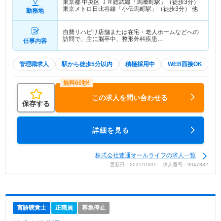
東京都 中央区
ＪＲ総武線「馬喰町駅」（徒歩3分）
東京メトロ日比谷線「小伝馬町駅」（徒歩3分） 他
勤務地
自費リハビリ店舗または在宅・老人ホームなどへの
訪問で、主に脳卒中、整形外科疾患…
仕事内容
管理職求人
駅から徒歩5分以内
積極採用中
WEB面接OK
この求人を問い合わせる
保存する
詳細を見る
株式会社豊通オールライフの求人一覧
更新日：2025/10/01 求人番号：9047882
言語聴覚士
正職員
募集停止