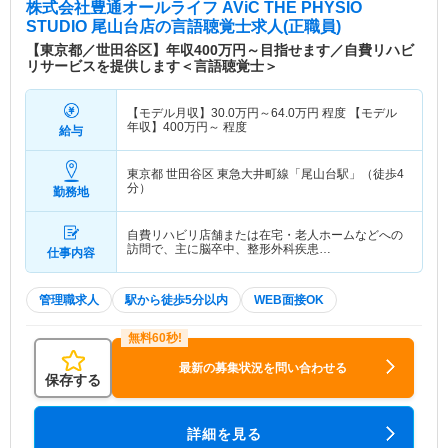
株式会社豊通オールライフ AViC THE PHYSIO
STUDIO 尾山台店
の言語聴覚士求人(正職員)
【東京都／世田谷区】年収400万円～目指せます／自費リハビ
リサービスを提供します＜言語聴覚士＞
【モデル月収】
30.0
万円～
64.0
万円
程度 【モデル
年収】
400
万円～
程度
給与
東京都 世田谷区
東急大井町線「尾山台駅」（徒歩4
分）
勤務地
自費リハビリ店舗または在宅・老人ホームなどへの
訪問で、主に脳卒中、整形外科疾患…
仕事内容
管理職求人
駅から徒歩5分以内
WEB面接OK
最新の募集状況を問い合わせる
保存する
詳細を見る