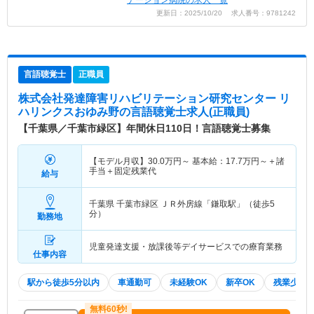
テーション病院の求人一覧
更新日：2025/10/20 求人番号：9781242
言語聴覚士
正職員
株式会社発達障害リハビリテーション研究センター リ
ハリンクスおゆみ野
の言語聴覚士求人(正職員)
【千葉県／千葉市緑区】年間休日110日！言語聴覚士募集
【モデル月収】
30.0
万円～
基本給：
17.7
万円～
＋諸
手当＋固定残業代
給与
千葉県 千葉市緑区
ＪＲ外房線「鎌取駅」（徒歩5
分）
勤務地
児童発達支援・放課後等デイサービスでの療育業務
仕事内容
駅から徒歩5分以内
車通勤可
未経験OK
新卒OK
残業少な