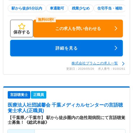
駅から徒歩5分以内
車通勤可
残業少なめ
住宅手当・補助
この求人を問い合わせる
保存する
詳細を見る
株式会社プラムニの求人一覧
更新日：2026/05/26 求人番号：9100261
言語聴覚士
正職員
医療法人社団誠馨会 千葉メディカルセンター
の言語聴
覚士求人(正職員)
【千葉県／千葉市】 駅から徒歩圏内の急性期病院にて言語聴覚
士募集！《総武本線》