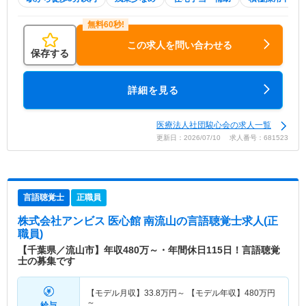
この求人を問い合わせる
保存する
詳細を見る
医療法人社団駿心会の求人一覧
更新日：2026/07/10 求人番号：681523
言語聴覚士
正職員
株式会社アンビス 医心館 南流山
の言語聴覚士求人(正
職員)
【千葉県／流山市】年収480万～・年間休日115日！言語聴覚
士の募集です
【モデル月収】
33.8
万円～
【モデル年収】
480
万円
～
給与