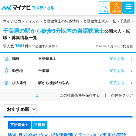
マイナビコメディカル
言語聴覚士の転職情報
言語聴覚士求人一覧
千葉県
千葉県の駅から徒歩5分以内の言語聴覚士
公開求人・転
職・募集情報一覧
150
求人数
件
※非公開求人を除く
2026年08月06日(木)更新
職種
言語聴覚士
変更する
勤務地
千葉県
変更する
求人条件
駅から徒歩5分以内
変更する
この検索条件を保存する
条件をクリア
言語聴覚士
正職員
WyL株式会社 ウィル訪問看護ステーション市川
の言語