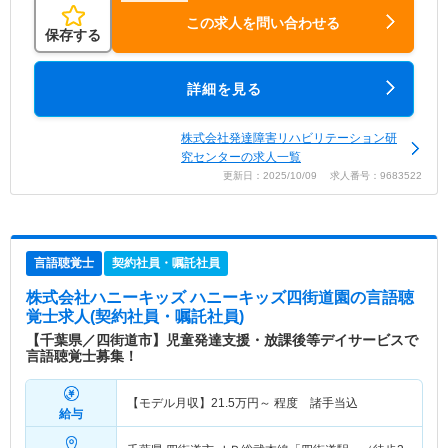
この求人を問い合わせる
保存する
詳細を見る
株式会社発達障害リハビリテーション研
究センターの求人一覧
更新日：2025/10/09 求人番号：9683522
言語聴覚士
契約社員・嘱託社員
株式会社ハニーキッズ ハニーキッズ四街道園
の言語聴
覚士求人(契約社員・嘱託社員)
【千葉県／四街道市】児童発達支援・放課後等デイサービスで
言語聴覚士募集！
【モデル月収】
21.5
万円～
程度 諸手当込
給与