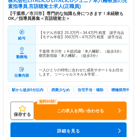
株式会社LITALICO LITALICOジュニア本八幡教室
の児
童指導員,言語聴覚士求人(正職員)
【千葉県／市川市】専門的な知識も身につきます！未経験も
OK／指導員募集＜言語聴覚士＞
【モデル月収】
25.3
万円～
34.4
万円
程度 諸手当込
【モデル年収】
350
万円～
475
万円
程度 諸手当込
給与
千葉県 市川市
ＪＲ総武線「本八幡駅」（徒歩3分）
都営新宿線「本八幡駅」（徒歩3分）
勤務地
一人ひとりの特性に合わせた成長サポートをお任せ
します。 ソーシャルスキル＆学習…
仕事内容
駅から徒歩5分以内
残業少なめ
住宅手当・補助
積極採用中
この求人を問い合わせる
保存する
詳細を見る