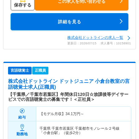
この求人を問い合わせる
保存する
詳細を見る
株式会社ドットラインの求人一覧
更新日：2026/07/15 求人番号：10158901
言語聴覚士
正職員
株式会社ドットライン ドットジュニア 小倉台教室
の言
語聴覚士求人(正職員)
【千葉県／千葉市若葉区】年間休日120日☆放課後等デイサー
ビスでの言語聴覚士の募集です！＜正社員＞
【モデル月収】
34.1
万円～
給与
千葉県 千葉市若葉区
千葉都市モノレール２号線
「小倉台駅」（徒歩2分）
勤務地