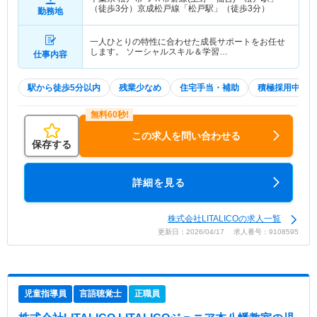
（徒歩3分）京成松戸線「松戸駅」（徒歩3分）
勤務地
一人ひとりの特性に合わせた成長サポートをお任せ
します。 ソーシャルスキル＆学習…
仕事内容
駅から徒歩5分以内
残業少なめ
住宅手当・補助
積極採用中
この求人を問い合わせる
保存する
詳細を見る
株式会社LITALICOの求人一覧
更新日：2026/04/17 求人番号：9108595
児童指導員
言語聴覚士
正職員