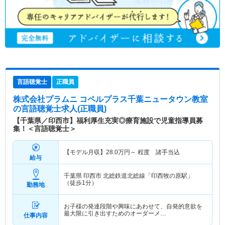
言語聴覚士
正職員
株式会社プラムニ コペルプラス千葉ニュータウン教室
の言語聴覚士求人(正職員)
【千葉県／印西市】福利厚生充実◎療育施設で児童指導員募
集！＜言語聴覚士＞
【モデル月収】
28.0
万円～
程度 諸手当込
給与
千葉県 印西市
北総鉄道北総線「印西牧の原駅」
（徒歩1分）
勤務地
お子様の発達段階や興味にあわせて、自発的意欲を
最大限に引き出すためのオーダーメ…
仕事内容