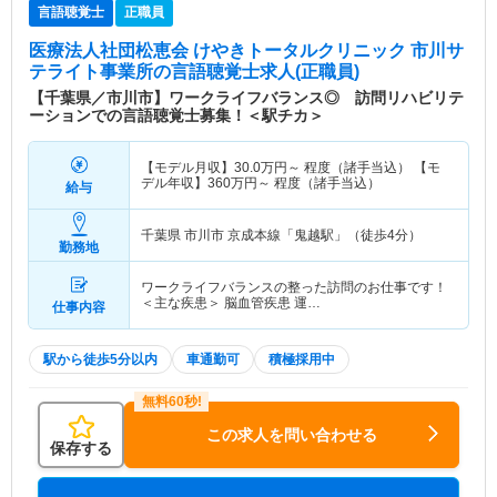
言語聴覚士
正職員
医療法人社団松恵会 けやきトータルクリニック 市川サ
テライト事業所
の言語聴覚士求人(正職員)
【千葉県／市川市】ワークライフバランス◎ 訪問リハビリテ
ーションでの言語聴覚士募集！＜駅チカ＞
【モデル月収】
30.0
万円～
程度（諸手当込） 【モ
デル年収】
360
万円～
程度（諸手当込）
給与
千葉県 市川市
京成本線「鬼越駅」（徒歩4分）
勤務地
ワークライフバランスの整った訪問のお仕事です！
＜主な疾患＞ 脳血管疾患 運…
仕事内容
駅から徒歩5分以内
車通勤可
積極採用中
この求人を問い合わせる
保存する