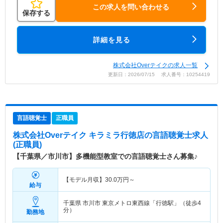
この求人を問い合わせる
保存する
詳細を見る
株式会社Overテイクの求人一覧
更新日：2026/07/15 求人番号：10254419
言語聴覚士
正職員
株式会社Overテイク キラミラ行徳店
の言語聴覚士求人
(正職員)
【千葉県／市川市】多機能型教室での言語聴覚士さん募集♪
【モデル月収】
30.0
万円～
給与
千葉県 市川市
東京メトロ東西線「行徳駅」（徒歩4
分）
勤務地