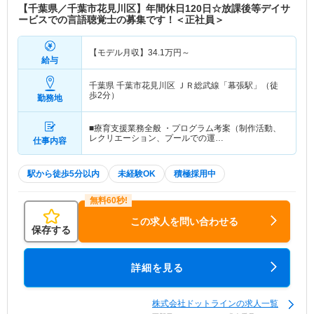
【千葉県／千葉市花見川区】年間休日120日☆放課後等デイサ
ービスでの言語聴覚士の募集です！＜正社員＞
【モデル月収】
34.1
万円～
給与
千葉県 千葉市花見川区
ＪＲ総武線「幕張駅」（徒
歩2分）
勤務地
■療育支援業務全般 ・プログラム考案（制作活動、
レクリエーション、プールでの運…
仕事内容
駅から徒歩5分以内
未経験OK
積極採用中
この求人を問い合わせる
保存する
詳細を見る
株式会社ドットラインの求人一覧