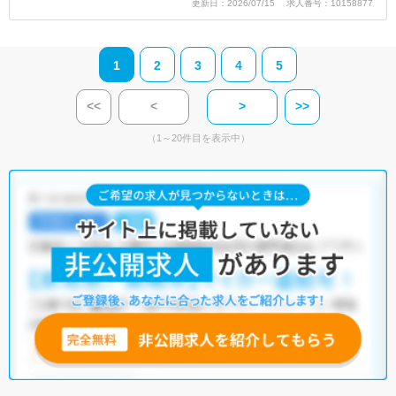
更新日：2026/07/15 求人番号：10158877
1
2
3
4
5
<<
<
>
>>
（1～20件目を表示中）