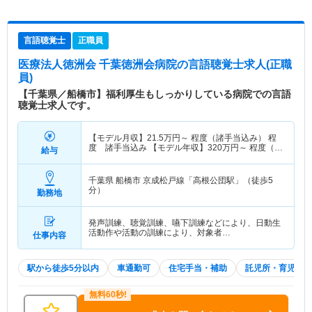
言語聴覚士
正職員
医療法人徳洲会 千葉徳洲会病院
の言語聴覚士求人(正職
員)
【千葉県／船橋市】福利厚生もしっかりしている病院での言語
聴覚士求人です。
【モデル月収】
21.5
万円～
程度（諸手当込み） 程
度 諸手当込み 【モデル年収】
320
万円～
程度（諸
給与
手当込み） 程度 諸手当込み
千葉県 船橋市
京成松戸線「高根公団駅」（徒歩5
分）
勤務地
発声訓練、聴覚訓練、嚥下訓練などにより、日動生
活動作や活動の訓練により、対象者…
仕事内容
駅から徒歩5分以内
車通勤可
住宅手当・補助
託児所・育児補助