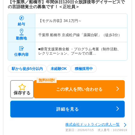
【千葉県／船橋市】年間休日120日☆放課後等デイサービスで
の言語聴覚士の募集です！＜正社員＞
【モデル月収】
34.1
万円～
給与
千葉県 船橋市
京成松戸線「薬園台駅」（徒歩3分）
勤務地
■療育支援業務全般 ・プログラム考案（制作活動、
レクリエーション、プールでの運…
仕事内容
駅から徒歩5分以内
未経験OK
積極採用中
この求人を問い合わせる
保存する
詳細を見る
株式会社ドットラインの求人一覧
更新日：2026/07/15 求人番号：10158919