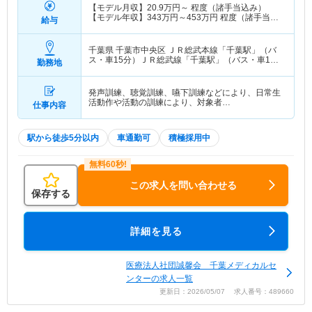
【モデル月収】
20.9
万円～
程度（諸手当込み）
【モデル年収】
343
万円～
453
万円
程度（諸手当込
給与
み）
千葉県 千葉市中央区
ＪＲ総武本線「千葉駅」（バ
ス・車15分）ＪＲ総武線「千葉駅」（バス・車15
勤務地
分） 他
発声訓練、聴覚訓練、嚥下訓練などにより、日常生
活動作や活動の訓練により、対象者…
仕事内容
駅から徒歩5分以内
車通勤可
積極採用中
この求人を問い合わせる
保存する
詳細を見る
医療法人社団誠馨会 千葉メディカルセ
ンターの求人一覧
更新日：2026/05/07 求人番号：489660