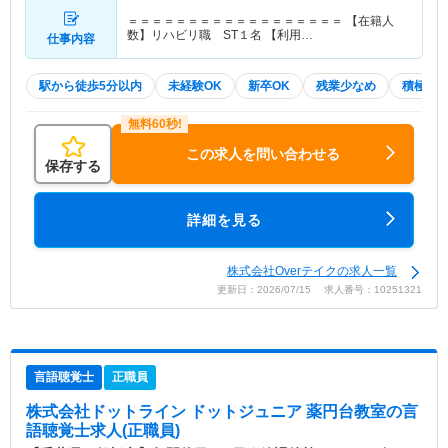
＝＝＝＝＝＝＝＝＝＝＝＝＝＝＝＝＝＝ 【在籍人
数】リハビリ職 ST１名 【利用…
仕事内容
駅から徒歩5分以内
未経験OK
新卒OK
残業少なめ
積極採
この求人を問い合わせる
保存する
詳細を見る
株式会社Overテイクの求人一覧
更新日：2026/07/15 求人番号：10251321
言語聴覚士
正職員
株式会社ドットライン ドットジュニア 薬円台教室
の言
語聴覚士求人(正職員)