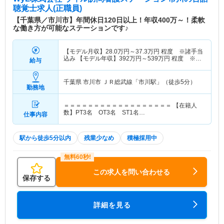
聴覚士求人(正職員)
【千葉県／市川市】年間休日120日以上！年収400万～！柔軟
な働き方が可能なステーションです♪
【モデル月収】
28.0
万円～
37.3
万円
程度 ※諸手当
込み 【モデル年収】
392
万円～
539
万円
程度 ※諸
給与
手当込み
千葉県 市川市
ＪＲ総武線「市川駅」（徒歩5分）
勤務地
＝＝＝＝＝＝＝＝＝＝＝＝＝＝＝＝＝＝ 【在籍人
数】PT3名 OT3名 ST1名…
仕事内容
駅から徒歩5分以内
残業少なめ
積極採用中
この求人を問い合わせる
保存する
詳細を見る