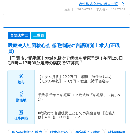
WyL株式会社の求人一覧
更新日：2026/07/22 求人番号：10137039
言語聴覚士
正職員
医療法人社団駿心会 稲毛病院
の言語聴覚士求人(正職
員)
【千葉市／稲毛区】地域包括ケア病棟を増床予定！年間120日
◎9時～17時30分定時の病院でST募集！
【モデル月収】
22.0
万円～
程度（諸手当込み）
【モデル年収】
370
万円～
程度（諸手当込み）
給与
千葉県 千葉市稲毛区
ＪＲ総武線「稲毛駅」（徒歩5
分）
勤務地
■病院にて言語聴覚士としての業務全般 【在籍人
数】PT6 名 OT2名 ST2…
仕事内容
駅から徒歩5分以内
残業少なめ
住宅手当・補助
積極採用中