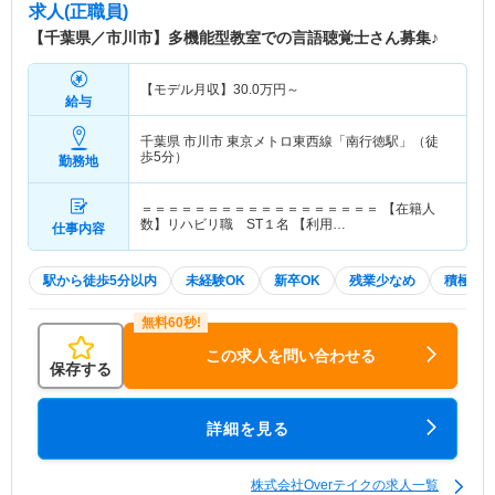
求人(正職員)
【千葉県／市川市】多機能型教室での言語聴覚士さん募集♪
【モデル月収】
30.0
万円～
給与
千葉県 市川市
東京メトロ東西線「南行徳駅」（徒
歩5分）
勤務地
＝＝＝＝＝＝＝＝＝＝＝＝＝＝＝＝＝＝ 【在籍人
数】リハビリ職 ST１名 【利用…
仕事内容
駅から徒歩5分以内
未経験OK
新卒OK
残業少なめ
積極採
この求人を問い合わせる
保存する
詳細を見る
株式会社Overテイクの求人一覧