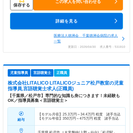
この求人を問い合わせる
保存する
詳細を見る
医療法人徳洲会 千葉徳洲会病院の求人
一覧
更新日：2026/04/30 求人番号：531910
児童指導員
言語聴覚士
正職員
株式会社LITALICO LITALICOジュニア松戸教室
の児童
指導員,言語聴覚士求人(正職員)
【千葉県／松戸市】専門的な知識も身につきます！未経験も
OK／指導員募集＜言語聴覚士＞
【モデル月収】
25.3
万円～
34.4
万円
程度 諸手当込
【モデル年収】
350
万円～
475
万円
程度 諸手当込
給与
千葉県 松戸市
ＪＲ常磐線(上野－仙台)「松戸駅」