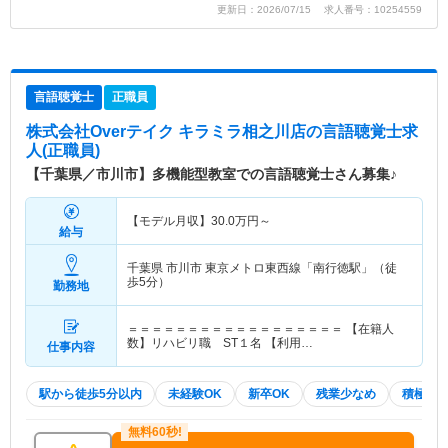
更新日：2026/07/15 求人番号：10254559
言語聴覚士
正職員
株式会社Overテイク キラミラ相之川店
の言語聴覚士求
人(正職員)
【千葉県／市川市】多機能型教室での言語聴覚士さん募集♪
【モデル月収】
30.0
万円～
給与
千葉県 市川市
東京メトロ東西線「南行徳駅」（徒
歩5分）
勤務地
＝＝＝＝＝＝＝＝＝＝＝＝＝＝＝＝＝＝ 【在籍人
数】リハビリ職 ST１名 【利用…
仕事内容
駅から徒歩5分以内
未経験OK
新卒OK
残業少なめ
積極採