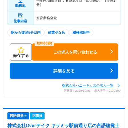
千葉県 四街道市
ＪＲ総武本線「四街道駅」（徒歩2
分）
勤務地
療育業務全般
仕事内容
駅から徒歩5分以内
残業少なめ
積極採用中
この求人を問い合わせる
保存する
詳細を見る
株式会社ハニーキッズの求人一覧
更新日：2025/10/08 求人番号：9130309
言語聴覚士
正職員
株式会社Overテイク キラミラ駅前通り店
の言語聴覚士