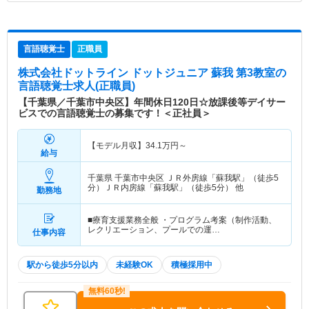
言語聴覚士
正職員
株式会社ドットライン ドットジュニア 蘇我 第3教室
の
言語聴覚士求人(正職員)
【千葉県／千葉市中央区】年間休日120日☆放課後等デイサー
ビスでの言語聴覚士の募集です！＜正社員＞
【モデル月収】
34.1
万円～
給与
千葉県 千葉市中央区
ＪＲ外房線「蘇我駅」（徒歩5
分）ＪＲ内房線「蘇我駅」（徒歩5分） 他
勤務地
■療育支援業務全般 ・プログラム考案（制作活動、
レクリエーション、プールでの運…
仕事内容
駅から徒歩5分以内
未経験OK
積極採用中