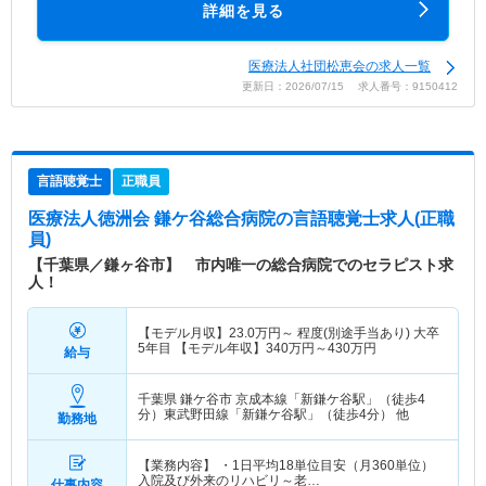
詳細を見る
医療法人社団松恵会の求人一覧
更新日：2026/07/15 求人番号：9150412
言語聴覚士
正職員
医療法人徳洲会 鎌ケ谷総合病院
の言語聴覚士求人(正職
員)
【千葉県／鎌ヶ谷市】 市内唯一の総合病院でのセラピスト求
人！
【モデル月収】
23.0
万円～
程度(別途手当あり) 大卒
5年目 【モデル年収】
340
万円～
430
万円
給与
千葉県 鎌ケ谷市
京成本線「新鎌ケ谷駅」（徒歩4
分）東武野田線「新鎌ケ谷駅」（徒歩4分） 他
勤務地
【業務内容】 ・1日平均18単位目安（月360単位）
入院及び外来のリハビリ～老…
仕事内容