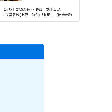
【月収】27.5万円 ～ 程度 諸手当込
【月収】33
ＪＲ常磐線(上野－仙台)「柏駅」（徒歩6分）