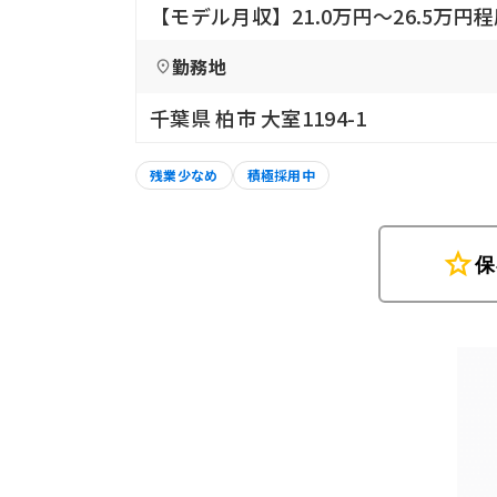
【モデル月収】21.0万円〜26.5万円
勤務地
千葉県 柏市 大室1194-1
残業少なめ
積極採用中
star
保