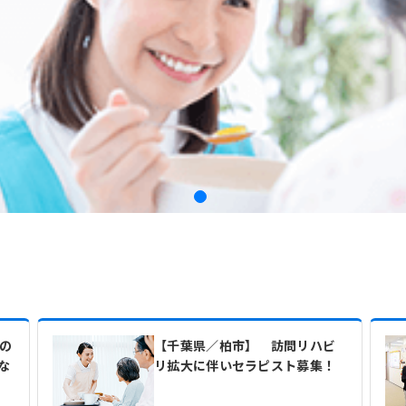
の
【千葉県／柏市】 訪問リハビ
な
リ拡大に伴いセラピスト募集！