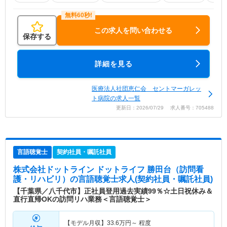
この求人を問い合わせる
保存する
詳細を見る
医療法人社団恵仁会 セントマーガレッ
ト病院の求人一覧
更新日：2026/07/29 求人番号：705488
言語聴覚士
契約社員・嘱託社員
株式会社ドットライン ドットライフ 勝田台（訪問看
護・リハビリ）
の言語聴覚士求人(契約社員・嘱託社員)
【千葉県／八千代市】正社員登用過去実績99％☆土日祝休み＆
直行直帰OKの訪問リハ業務＜言語聴覚士＞
【モデル月収】
33.6
万円～
程度