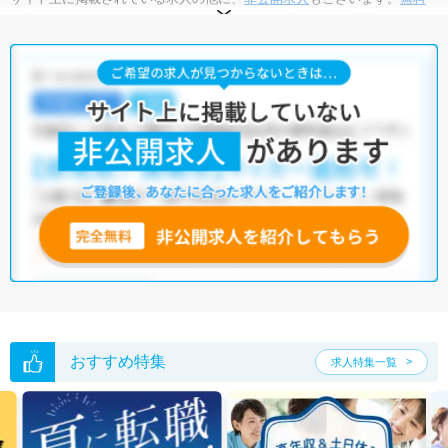
転職支援サービス
にお申し込みいただくと、全求人からご希望条件に合
う求人を提案させていただきます。
八千代市の言語聴覚士求人では以下のような条件が人気です。
・
土日祝休
・
積極採用中
・
新卒OK
・
正社員(正職員)
・
病院
・
介護福祉施設
・
訪問リハビリ(在宅医療)
・
小児リハビリ
・
保育
園
・
その他
他の条件でも人気の求人がございますので、「こだわり条件」から検索
いただくか、お気軽にお問い合わせください。
全国の言語聴覚士求人
から検索いただくことも可能です。
無料転職支援サービス
にお申し込みいただくと、ご希望条件をヒアリン
グした上で求人をご提案いたします。
ご希望条件がまだ定まっていない方は
人気の希望条件をピックアップし
た求人特集
をぜひご活用ください。
転職支援の他、情報収集や募集状況の確認も、お気軽にご相談くださ
い。
おすすめ特集
求人特集一覧