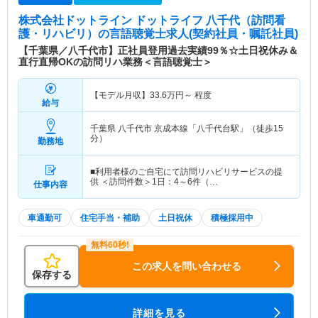
株式会社ドットライン ドットライフ 八千代（訪問看
護・リハビリ）
の言語聴覚士求人(契約社員・嘱託社員)
【千葉県／八千代市】正社員登用過去実績99％☆土日祝休み＆
直行直帰OKの訪問リハ業務＜言語聴覚士＞
【モデル月収】
33.6
万円～
程度
給与
千葉県 八千代市
京成本線「八千代台駅」（徒歩15
分）
勤務地
■利用者様のご自宅にて訪問リハビリサービスの提
供 ＜訪問件数＞1日：4～6件（…
仕事内容
車通勤可
住宅手当・補助
土日祝休
積極採用中
この求人を問い合わせる
保存する
詳細を見る