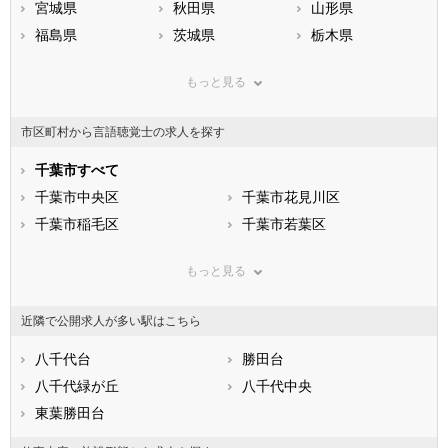
宮城県
秋田県
山形県
福島県
茨城県
栃木県
群馬県
埼玉県
千葉県
もっと見る
東京都
神奈川県
新潟県
山梨県
長野県
富山県
市区町村から言語聴覚士の求人を探す
石川県
福井県
岐阜県
静岡県
千葉市すべて
愛知県
三重県
滋賀県
千葉市中央区
京都府
千葉市花見川区
大阪府
兵庫県
千葉市稲毛区
奈良県
千葉市若葉区
和歌山県
鳥取県
千葉市緑区
島根県
千葉市美浜区
岡山県
もっと見る
広島県
市部
山口県
徳島県
香川県
銚子市
愛媛県
市川市
高知県
近隣で公開求人が多い駅はこちら
福岡県
船橋市
佐賀県
館山市
長崎県
熊本県
木更津市
八千代台
大分県
松戸市
勝田台
宮崎県
鹿児島県
野田市
八千代緑が丘
沖縄県
茂原市
八千代中央
成田市
東葉勝田台
佐倉市
東金市
旭市