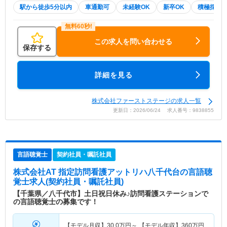
駅から徒歩5分以内
車通勤可
未経験OK
新卒OK
積極採用
この求人を問い合わせる
保存する
詳細を見る
株式会社ファーストステージの求人一覧
更新日：2026/06/24 求人番号：9838855
言語聴覚士
契約社員・嘱託社員
株式会社AT 指定訪問看護アットリハ八千代台
の言語聴
覚士求人(契約社員・嘱託社員)
【千葉県／八千代市】土日祝日休み♪訪問看護ステーションで
の言語聴覚士の募集です！
【モデル月収】
30.0
万円～
【モデル年収】
360
万円