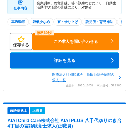
発声訓練、聴覚訓練、嚥下訓練などにより、日動生
活動作や活動の訓練により、対象者…
仕事内容
車通勤可
残業少なめ
寮・借り上げ
託児所・育児補助
積極
この求人を問い合わせる
保存する
詳細を見る
医療法人社団碩成会 島田台総合病院の
求人一覧
更新日：2025/10/08 求人番号：581360
言語聴覚士
正職員
AIAI Child Care株式会社 AIAI PLUS 八千代ゆりのき台
4丁目
の言語聴覚士求人(正職員)