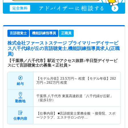
言語聴覚士
機能訓練指導員
正職員
株式会社ファーストステージ プライマリーデイサービ
ス八千代緑が丘
の言語聴覚士,機能訓練指導員求人(正職
員)
【千葉県／八千代市】駅近でアクセス抜群♪半日型デイサービ
スにて言語聴覚士の募集＜正社員＞
【モデル月収】
23.5
万円～
程度 【モデル年収】
282
万円～
282
万円
程度
給与
千葉県 八千代市
東葉高速鉄道「八千代緑が丘駅」
（徒歩1分）
勤務地
【仕事内容】 ■言語聴覚士業務全般 ・接骨院、スポ
ーツクラブ、エステサロンのサ…
仕事内容