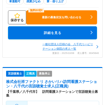
車通勤可
残業少なめ
寮・借り上げ
最新の募集状況を問い合わせる
保存する
詳細を見る
一般社団法人巨樹の会 八千代リハビリ
テーション病院の求人一覧
更新日：2025/10/08 求人番号：9045846
言語聴覚士
正職員
募集停止
株式会社祥ファクトリ さかいリハ訪問看護ステーショ
ン・八千代
の言語聴覚士求人(正職員)
【千葉県／八千代市】 訪問看護ステーションで言語聴覚士募
集