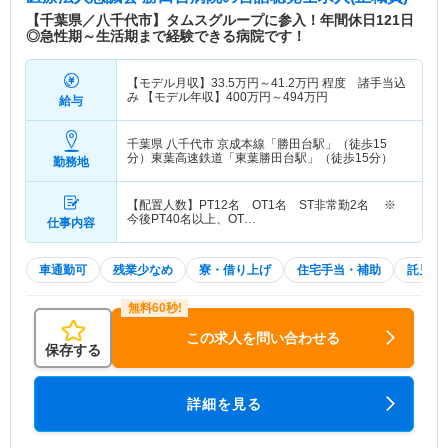
【千葉県／八千代市】タムスグループに参入！年間休日121日
◎急性期～生活期まで経験できる病院です！
【モデル月収】
33.5
万円～
41.2
万円
程度 諸手当込
み 【モデル年収】
400
万円～
494
万円
給与
千葉県 八千代市
京成本線「勝田台駅」（徒歩15
分）東葉高速鉄道「東葉勝田台駅」（徒歩15分）
勤務地
【配置人数】PT12名 OT1名 ST非常勤2名 ※
今後PT40名以上、OT…
仕事内容
車通勤可
残業少なめ
寮・借り上げ
住宅手当・補助
託児所
この求人を問い合わせる
保存する
詳細を見る