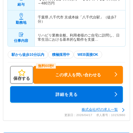
～
480
万円
給与
千葉県 八千代市
京成本線「八千代台駅」（徒歩7
分）
勤務地
リハビリ業務全般。利用者様のご自宅に訪問し、日
常生活における基本的な動作を支援…
仕事内容
駅から徒歩10分以内
積極採用中
WEB面接OK
この求人を問い合わせる
保存する
詳細を見る
株式会社ATの求人一覧
更新日：2026/04/17 求人番号：10152860