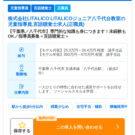
児童指導員
言語聴覚士
正職員
株式会社LITALICO LITALICOジュニア八千代台教室
の
児童指導員,言語聴覚士求人(正職員)
【千葉県／八千代市】専門的な知識も身につきます！未経験も
OK／指導員募集＜言語聴覚士＞
【モデル月収】
25.3
万円～
34.4
万円
程度 諸手当込
【モデル年収】
350
万円～
475
万円
程度 諸手当込
給与
千葉県 八千代市
京成本線「八千代台駅」（徒歩2
分）
勤務地
一人ひとりの特性に合わせた成長サポートをお任せ
します。 ソーシャルスキル＆学習…
仕事内容
駅から徒歩5分以内
残業少なめ
住宅手当・補助
積極採用中
この求人を問い合わせる
保存する