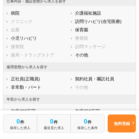
仕事内容・施設形態から求人を探す
習志野市
柏市
病院
介護福祉施設
勝浦市
市原市
クリニック
訪問リハビリ(在宅医療)
流山市
八千代市
企業
保育園
我孫子市
鴨川市
小児リハビリ
整骨院
鎌ケ谷市
君津市
接骨院
訪問マッサージ
富津市
浦安市
薬局・ドラッグストア
その他
四街道市
袖ケ浦市
八街市
印西市
雇用形態から求人を探す
白井市
富里市
正社員(正職員)
契約社員・嘱託社員
南房総市
匝瑳市
非常勤・パート
その他
香取市
山武市
いすみ市
大網白里市
年収から求人を探す
印旛郡酒々井町
印旛郡栄町
年収300万円～
年収350万円～
香取郡神崎町
香取郡多古町
年収400万円～
年収450万円～
0
0
0
件
件
件
香取郡東庄町
山武郡九十九里町
無料登録
年収500万円～
年収550万円～
保存した求人
最近見た求人
保存した条件
山武郡芝山町
山武郡横芝光町
年収600万円～
年収650万円～