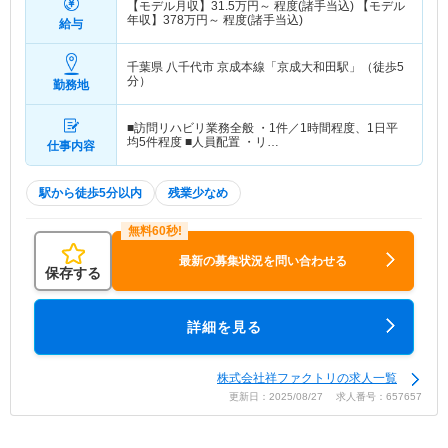
【モデル月収】
31.5
万円～
程度(諸手当込) 【モデル
年収】
378
万円～
程度(諸手当込)
給与
千葉県 八千代市
京成本線「京成大和田駅」（徒歩5
分）
勤務地
■訪問リハビリ業務全般 ・1件／1時間程度、1日平
均5件程度 ■人員配置 ・リ…
仕事内容
駅から徒歩5分以内
残業少なめ
最新の募集状況を問い合わせる
保存する
詳細を見る
株式会社祥ファクトリの求人一覧
更新日：2025/08/27 求人番号：657657