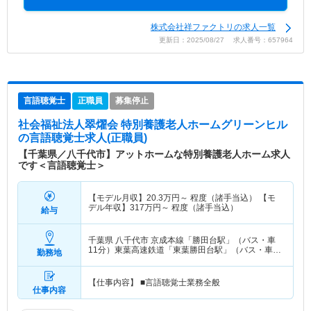
株式会社祥ファクトリの求人一覧
更新日：2025/08/27 求人番号：657964
言語聴覚士
正職員
募集停止
社会福祉法人翠燿会 特別養護老人ホームグリーンヒル
の言語聴覚士求人(正職員)
【千葉県／八千代市】アットホームな特別養護老人ホーム求人
です＜言語聴覚士＞
【モデル月収】
20.3
万円～
程度（諸手当込） 【モ
デル年収】
317
万円～
程度（諸手当込）
給与
千葉県 八千代市
京成本線「勝田台駅」（バス・車
11分）東葉高速鉄道「東葉勝田台駅」（バス・車
勤務地
11分）
【仕事内容】 ■言語聴覚士業務全般
仕事内容