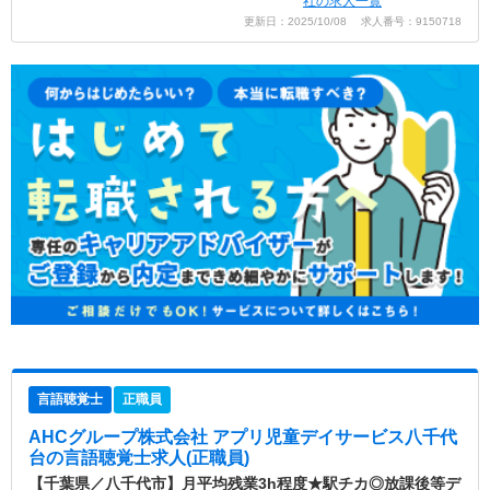
社の求人一覧
更新日：2025/10/08 求人番号：9150718
言語聴覚士
正職員
AHCグループ株式会社 アプリ児童デイサービス八千代
台
の言語聴覚士求人(正職員)
【千葉県／八千代市】月平均残業3h程度★駅チカ◎放課後等デ