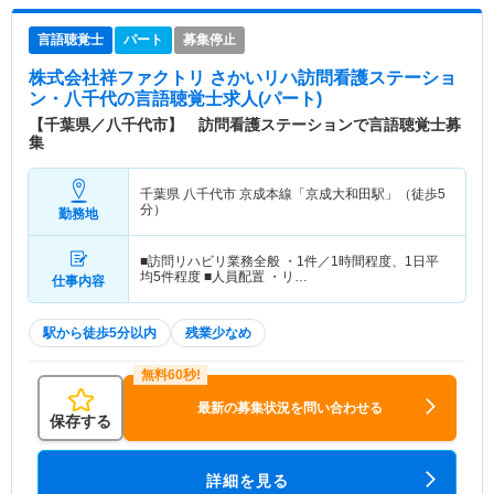
言語聴覚士
パート
募集停止
株式会社祥ファクトリ さかいリハ訪問看護ステーショ
ン・八千代
の言語聴覚士求人(パート)
【千葉県／八千代市】 訪問看護ステーションで言語聴覚士募
集
千葉県 八千代市
京成本線「京成大和田駅」（徒歩5
分）
勤務地
■訪問リハビリ業務全般 ・1件／1時間程度、1日平
均5件程度 ■人員配置 ・リ…
仕事内容
駅から徒歩5分以内
残業少なめ
最新の募集状況を問い合わせる
保存する
詳細を見る