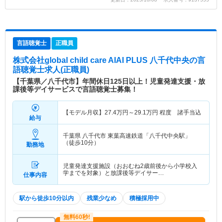
言語聴覚士
正職員
株式会社global child care AIAI PLUS 八千代中央
の言
語聴覚士求人(正職員)
【千葉県／八千代市】年間休日125日以上！児童発達支援・放
課後等デイサービスで言語聴覚士募集！
【モデル月収】
27.4
万円～
29.1
万円
程度 諸手当込
給与
千葉県 八千代市
東葉高速鉄道「八千代中央駅」
（徒歩10分）
勤務地
児童発達支援施設（おおむね2歳前後から小学校入
学までを対象）と放課後等デイサー…
仕事内容
駅から徒歩10分以内
残業少なめ
積極採用中