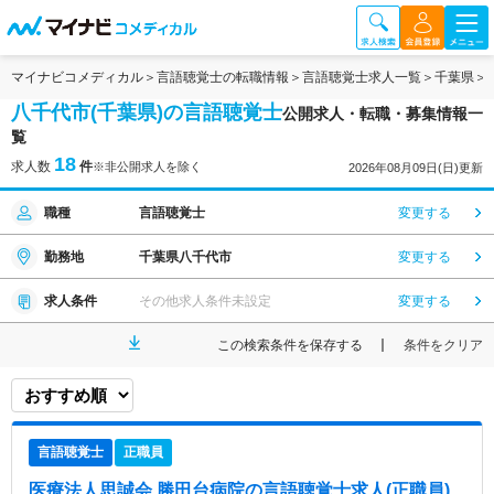
マイナビコメディカル
言語聴覚士の転職情報
言語聴覚士求人一覧
千葉県
八千代市(千葉県)の言語聴覚士
公開求人・転職・募集情報一
覧
18
求人数
件
※非公開求人を除く
2026年08月09日(日)更新
職種
言語聴覚士
変更する
勤務地
千葉県八千代市
変更する
求人条件
その他求人条件未設定
変更する
この検索条件を保存する
条件をクリア
言語聴覚士
正職員
医療法人思誠会 勝田台病院
の言語聴覚士求人(正職員)