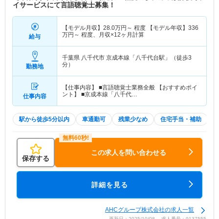
イサービスにて言語聴覚士募集！
【モデル月収】
28.0
万円～
程度 【モデル年収】
336
万円～
程度、月収×12ヶ月計算
給与
千葉県 八千代市
京成本線「八千代台駅」（徒歩3
分）
勤務地
【仕事内容】 ■言語聴覚士業務全般 【おすすめポイ
ント】 ■京成本線「八千代…
仕事内容
駅から徒歩5分以内
車通勤可
残業少なめ
住宅手当・補助
この求人を問い合わせる
保存する
詳細を見る
AHCグループ株式会社の求人一覧
更新日：2025/10/08 求人番号：9137555