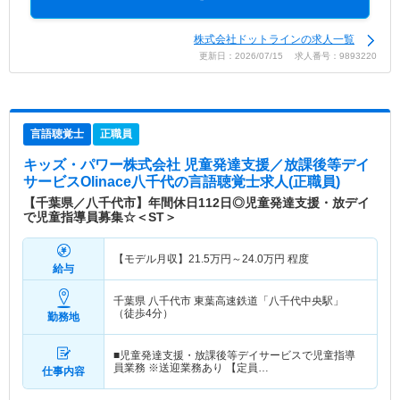
株式会社ドットラインの求人一覧
更新日：2026/07/15 求人番号：9893220
言語聴覚士
正職員
キッズ・パワー株式会社 児童発達支援／放課後等デイ
サービスOlinace八千代
の言語聴覚士求人(正職員)
【千葉県／八千代市】年間休日112日◎児童発達支援・放デイ
で児童指導員募集☆＜ST＞
【モデル月収】
21.5
万円～
24.0
万円
程度
給与
千葉県 八千代市
東葉高速鉄道「八千代中央駅」
（徒歩4分）
勤務地
■児童発達支援・放課後等デイサービスで児童指導
員業務 ※送迎業務あり 【定員…
仕事内容