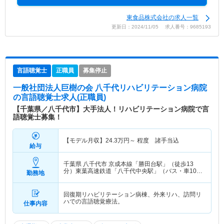
東食品株式会社の求人一覧
更新日：2024/11/05 求人番号：9685193
言語聴覚士
正職員
募集停止
一般社団法人巨樹の会 八千代リハビリテーション病院
の言語聴覚士求人(正職員)
【千葉県／八千代市】大手法人！リハビリテーション病院で言
語聴覚士募集！
【モデル月収】
24.3
万円～
程度 諸手当込
給与
千葉県 八千代市
京成本線「勝田台駅」（徒歩13
分）東葉高速鉄道「八千代中央駅」（バス・車10
勤務地
分）
回復期リハビリテーション病棟、外来リハ、訪問リ
ハでの言語聴覚療法。
仕事内容