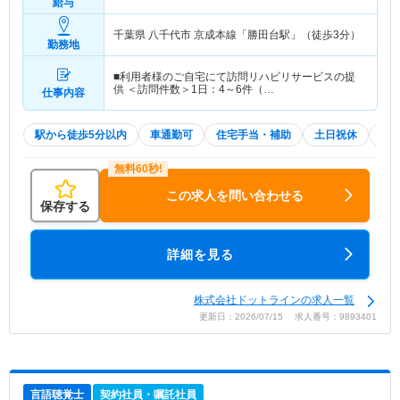
給与
千葉県 八千代市
京成本線「勝田台駅」（徒歩3分）
勤務地
■利用者様のご自宅にて訪問リハビリサービスの提
供 ＜訪問件数＞1日：4～6件（…
仕事内容
駅から徒歩5分以内
車通勤可
住宅手当・補助
土日祝休
積
この求人を問い合わせる
保存する
詳細を見る
株式会社ドットラインの求人一覧
更新日：2026/07/15 求人番号：9893401
言語聴覚士
契約社員・嘱託社員