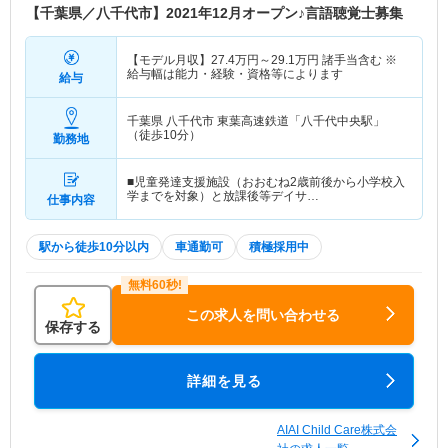
【千葉県／八千代市】2021年12月オープン♪言語聴覚士募集
【モデル月収】
27.4
万円～
29.1
万円
諸手当含む ※
給与幅は能力・経験・資格等によります
給与
千葉県 八千代市
東葉高速鉄道「八千代中央駅」
（徒歩10分）
勤務地
■児童発達支援施設（おおむね2歳前後から小学校入
学までを対象）と放課後等デイサ…
仕事内容
駅から徒歩10分以内
車通勤可
積極採用中
この求人を問い合わせる
保存する
詳細を見る
AIAI Child Care株式会