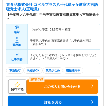
東食品株式会社 コペルプラス八千代緑ヶ丘教室
の言語
聴覚士求人(正職員)
【千葉県／八千代市】手当充実◎療育指導員募集＜言語聴覚士
＞
【モデル月収】
28.9
万円～
程度
給与
千葉県 八千代市
東葉高速鉄道「八千代緑が丘駅」
（徒歩12分）
勤務地
子どもたちと1対1で行うレッスンを担当していただ
きます。 ・1日最大4コマのレ…
仕事内容
車通勤可
未経験OK
残業少なめ
積極採用中
この求人を問い合わせる
保存する
詳細を見る