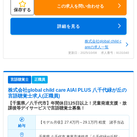
この求人を問い合わせる
保存する
詳細を見る
株式会社global child c
areの求人一覧
更新日：2025/10/08 求人番号：9131040
言語聴覚士
正職員
株式会社global child care AIAI PLUS 八千代緑が丘
の
言語聴覚士求人(正職員)
【千葉県／八千代市】年間休日125日以上！児童発達支援・放
課後等デイサービスで言語聴覚士募集！
【モデル月収】
27.4
万円～
29.1
万円
程度 諸手当込
給与
千葉県 八千代市
東葉高速鉄道「八千代緑が丘駅」