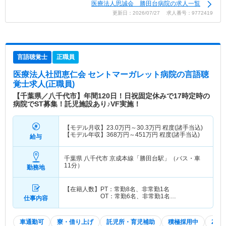
医療法人思誠会 勝田台病院の求人一覧
更新日：2026/07/27 求人番号：9772419
言語聴覚士
正職員
医療法人社団恵仁会 セントマーガレット病院
の言語聴
覚士求人(正職員)
【千葉県／八千代市】年間120日！日祝固定休みで17時定時の
病院でST募集！託児施設あり♪VF実施！
【モデル月収】
23.0
万円～
30.3
万円
程度(諸手当込)
【モデル年収】
368
万円～
451
万円
程度(諸手当込)
給与
千葉県 八千代市
京成本線「勝田台駅」（バス・車
11分）
勤務地
【在籍人数】PT：常勤8名、非常勤1名
OT：常勤6名、非常勤1名…
仕事内容
車通勤可
寮・借り上げ
託児所・育児補助
積極採用中
202