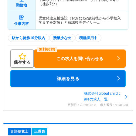
（徒歩7分）
勤務地
児童発達支援施設（おおむね2歳前後から小学校入
学までを対象）と放課後等デイサー…
仕事内容
駅から徒歩10分以内
残業少なめ
積極採用中
この求人を問い合わせる
保存する
詳細を見る
株式会社global child c
areの求人一覧
更新日：2025/10/08 求人番号：9131038
言語聴覚士
正職員