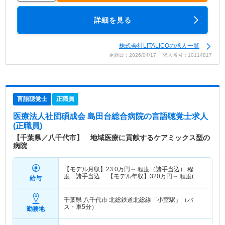
詳細を見る
株式会社LITALICOの求人一覧
更新日：2026/04/17 求人番号：10114817
言語聴覚士
正職員
医療法人社団碩成会 島田台総合病院
の言語聴覚士求人
(正職員)
【千葉県／八千代市】 地域医療に貢献するケアミックス型の
病院
【モデル月収】
23.0
万円～
程度（諸手当込） 程
度 諸手当込 【モデル年収】
320
万円～
程度(諸
給与
手当込) 程度 諸手当込
千葉県 八千代市
北総鉄道北総線「小室駅」（バ
ス・車5分）
勤務地