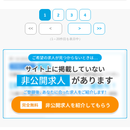
1
2
3
4
<<
<
>
>>
（1～20件目を表示中）