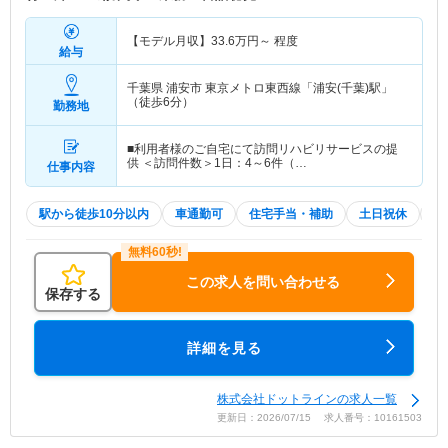
【モデル月収】
33.6
万円～
程度
給与
千葉県 浦安市
東京メトロ東西線「浦安(千葉)駅」
（徒歩6分）
勤務地
■利用者様のご自宅にて訪問リハビリサービスの提
供 ＜訪問件数＞1日：4～6件（…
仕事内容
駅から徒歩10分以内
車通勤可
住宅手当・補助
土日祝休
積
この求人を問い合わせる
保存する
詳細を見る
株式会社ドットラインの求人一覧
更新日：2026/07/15 求人番号：10161503