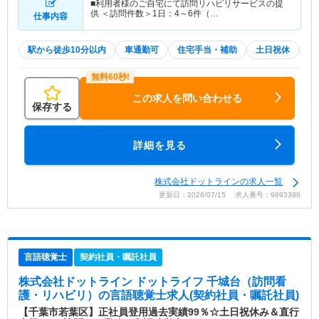
■利用者様のご自宅にて訪問リハビリサービスの提
供 ＜訪問件数＞1日：4～6件（…
仕事内容
駅から徒歩10分以内
車通勤可
住宅手当・補助
土日祝休
積
この求人を問い合わせる
保存する
詳細を見る
株式会社ドットラインの求人一覧
更新日：2026/07/15 求人番号：9893396
言語聴覚士
契約社員・嘱託社員
株式会社ドットライン ドットライフ 千城台（訪問看
護・リハビリ）
の言語聴覚士求人(契約社員・嘱託社員)
【千葉市若葉区】正社員登用過去実績99％☆土日祝休み＆直行