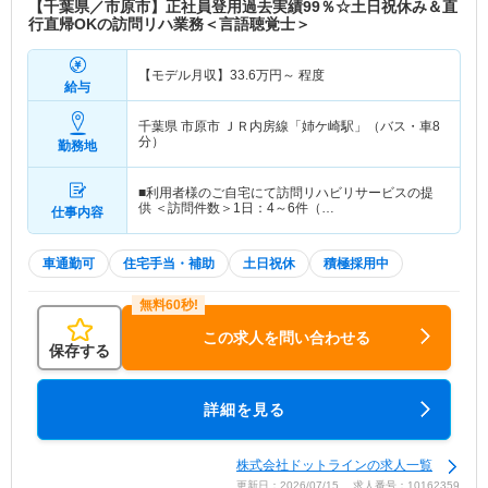
【千葉県／市原市】正社員登用過去実績99％☆土日祝休み＆直
行直帰OKの訪問リハ業務＜言語聴覚士＞
【モデル月収】
33.6
万円～
程度
給与
千葉県 市原市
ＪＲ内房線「姉ケ崎駅」（バス・車8
分）
勤務地
■利用者様のご自宅にて訪問リハビリサービスの提
供 ＜訪問件数＞1日：4～6件（…
仕事内容
車通勤可
住宅手当・補助
土日祝休
積極採用中
この求人を問い合わせる
保存する
詳細を見る
株式会社ドットラインの求人一覧
更新日：2026/07/15 求人番号：10162359