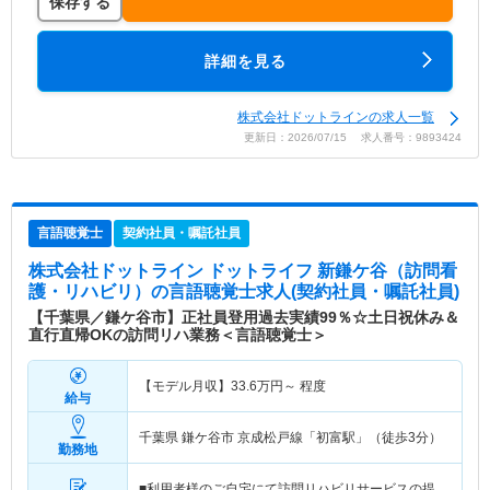
保存する
詳細を見る
株式会社ドットラインの求人一覧
更新日：2026/07/15 求人番号：9893424
言語聴覚士
契約社員・嘱託社員
株式会社ドットライン ドットライフ 新鎌ケ谷（訪問看
護・リハビリ）
の言語聴覚士求人(契約社員・嘱託社員)
【千葉県／鎌ケ谷市】正社員登用過去実績99％☆土日祝休み＆
直行直帰OKの訪問リハ業務＜言語聴覚士＞
【モデル月収】
33.6
万円～
程度
給与
千葉県 鎌ケ谷市
京成松戸線「初富駅」（徒歩3分）
勤務地
■利用者様のご自宅にて訪問リハビリサービスの提