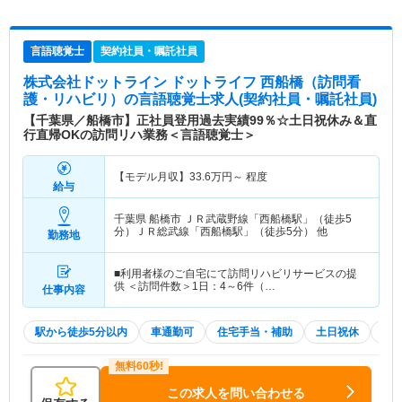
言語聴覚士
契約社員・嘱託社員
株式会社ドットライン ドットライフ 西船橋（訪問看
護・リハビリ）
の言語聴覚士求人(契約社員・嘱託社員)
【千葉県／船橋市】正社員登用過去実績99％☆土日祝休み＆直
行直帰OKの訪問リハ業務＜言語聴覚士＞
【モデル月収】
33.6
万円～
程度
給与
千葉県 船橋市
ＪＲ武蔵野線「西船橋駅」（徒歩5
分）ＪＲ総武線「西船橋駅」（徒歩5分） 他
勤務地
■利用者様のご自宅にて訪問リハビリサービスの提
供 ＜訪問件数＞1日：4～6件（…
仕事内容
駅から徒歩5分以内
車通勤可
住宅手当・補助
土日祝休
積
この求人を問い合わせる