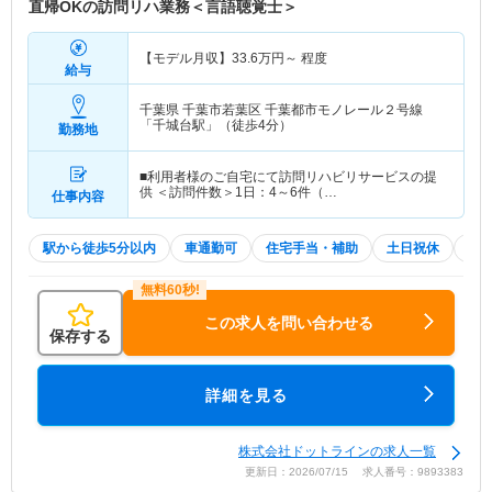
直帰OKの訪問リハ業務＜言語聴覚士＞
【モデル月収】
33.6
万円～
程度
給与
千葉県 千葉市若葉区
千葉都市モノレール２号線
「千城台駅」（徒歩4分）
勤務地
■利用者様のご自宅にて訪問リハビリサービスの提
供 ＜訪問件数＞1日：4～6件（…
仕事内容
駅から徒歩5分以内
車通勤可
住宅手当・補助
土日祝休
積
この求人を問い合わせる
保存する
詳細を見る
株式会社ドットラインの求人一覧
更新日：2026/07/15 求人番号：9893383