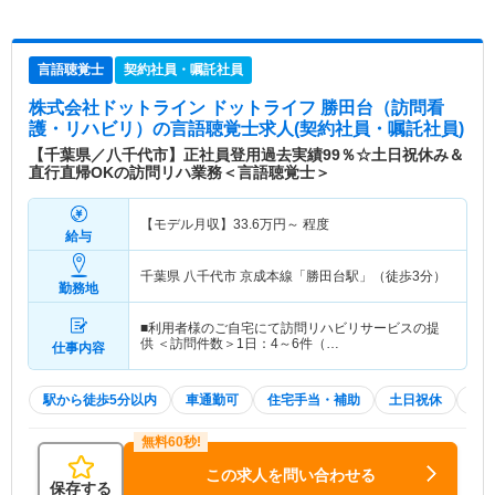
言語聴覚士
契約社員・嘱託社員
株式会社ドットライン ドットライフ 勝田台（訪問看
護・リハビリ）
の言語聴覚士求人(契約社員・嘱託社員)
【千葉県／八千代市】正社員登用過去実績99％☆土日祝休み＆
直行直帰OKの訪問リハ業務＜言語聴覚士＞
【モデル月収】
33.6
万円～
程度
給与
千葉県 八千代市
京成本線「勝田台駅」（徒歩3分）
勤務地
■利用者様のご自宅にて訪問リハビリサービスの提
供 ＜訪問件数＞1日：4～6件（…
仕事内容
駅から徒歩5分以内
車通勤可
住宅手当・補助
土日祝休
積
この求人を問い合わせる
保存する