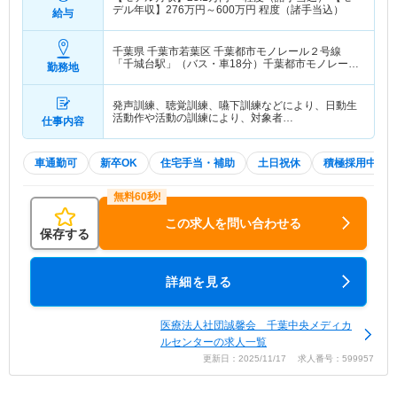
デル年収】
276
万円～
600
万円
程度（諸手当込）
給与
千葉県 千葉市若葉区
千葉都市モノレール２号線
「千城台駅」（バス・車18分）千葉都市モノレール
勤務地
２号線「千城台北駅」（バス・車15分）
発声訓練、聴覚訓練、嚥下訓練などにより、日動生
活動作や活動の訓練により、対象者…
仕事内容
車通勤可
新卒OK
住宅手当・補助
土日祝休
積極採用中
この求人を問い合わせる
保存する
詳細を見る
医療法人社団誠馨会 千葉中央メディカ
ルセンターの求人一覧
更新日：2025/11/17 求人番号：599957