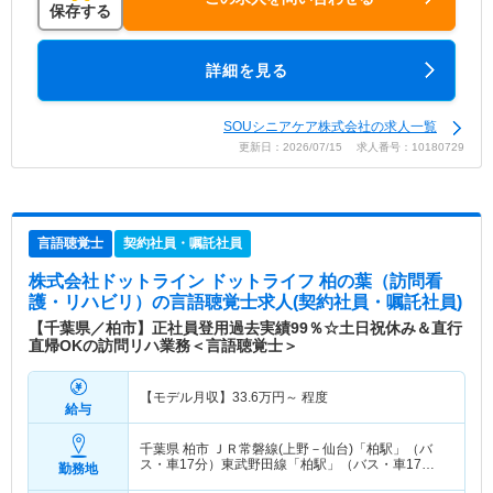
保存する
詳細を見る
SOUシニアケア株式会社の求人一覧
更新日：2026/07/15 求人番号：10180729
言語聴覚士
契約社員・嘱託社員
株式会社ドットライン ドットライフ 柏の葉（訪問看
護・リハビリ）
の言語聴覚士求人(契約社員・嘱託社員)
【千葉県／柏市】正社員登用過去実績99％☆土日祝休み＆直行
直帰OKの訪問リハ業務＜言語聴覚士＞
【モデル月収】
33.6
万円～
程度
給与
千葉県 柏市
ＪＲ常磐線(上野－仙台)「柏駅」（バ
ス・車17分）東武野田線「柏駅」（バス・車17
勤務地
分）