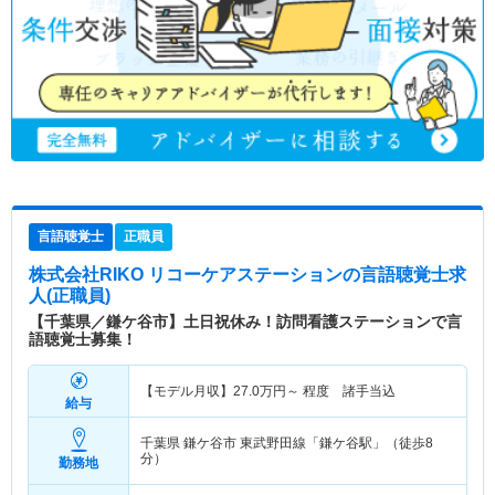
言語聴覚士
正職員
株式会社RIKO リコーケアステーション
の言語聴覚士求
人(正職員)
【千葉県／鎌ケ谷市】土日祝休み！訪問看護ステーションで言
語聴覚士募集！
【モデル月収】
27.0
万円～
程度 諸手当込
給与
千葉県 鎌ケ谷市
東武野田線「鎌ケ谷駅」（徒歩8
分）
勤務地