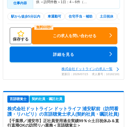
供 ＜訪問件数＞1日：4～6件（…
仕事内容
駅から徒歩5分以内
車通勤可
住宅手当・補助
土日祝休
積
この求人を問い合わせる
保存する
詳細を見る
株式会社ドットラインの求人一覧
更新日：2026/07/15 求人番号：10162181
言語聴覚士
契約社員・嘱託社員
株式会社ドットライン ドットライフ 浦安駅前（訪問看
護・リハビリ）
の言語聴覚士求人(契約社員・嘱託社員)
【千葉県／浦安市】正社員登用過去実績99％☆土日祝休み＆直
行直帰OKの訪問リハ業務＜言語聴覚士＞