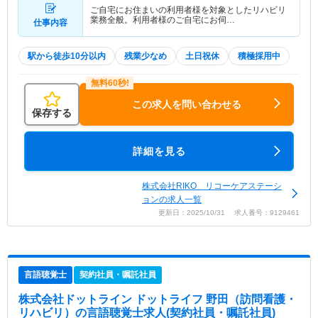
ご自宅にお住まいの利用者様を対象としたリハビリ
業務全般。利用者様のご自宅にお伺…
仕事内容
駅から徒歩10分以内
残業少なめ
土日祝休
積極採用中
この求人を問い合わせる
保存する
詳細を見る
株式会社RIKO リコーケアステーシ
ョンの求人一覧
更新日：2025/10/31 求人番号：9129461
言語聴覚士
契約社員・嘱託社員
株式会社ドットライン ドットライフ 野田（訪問看護・
リハビリ）
の言語聴覚士求人(契約社員・嘱託社員)