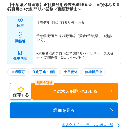
【千葉県／野田市】正社員登用過去実績99％☆土日祝休み＆直
行直帰OKの訪問リハ業務＜言語聴覚士＞
【モデル月収】
33.6
万円～
程度
給与
千葉県 野田市
東武野田線「愛宕(千葉)駅」（徒歩
13分）
勤務地
■利用者様のご自宅にて訪問リハビリサービスの提
供 ＜訪問件数＞1日：4～6件（…
仕事内容
車通勤可
住宅手当・補助
土日祝休
積極採用中
この求人を問い合わせる
保存する
詳細を見る
株式会社ドットラインの求人一覧