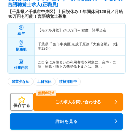
言語聴覚士求人(正職員)
【千葉県／千葉市中央区】土日祝休み！年間休日126日／月給
40万円も可能！言語聴覚士募集
【モデル月収】
24.0
万円～
程度 諸手当込
給与
千葉県 千葉市中央区
京成千原線「大森台駅」（徒
歩12分）
勤務地
ご自宅にお住まいの利用者様を対象に、音声・言
語・聴覚・嚥下の機能低下または、障…
仕事内容
残業少なめ
土日祝休
積極採用中
この求人を問い合わせる
保存する
詳細を見る