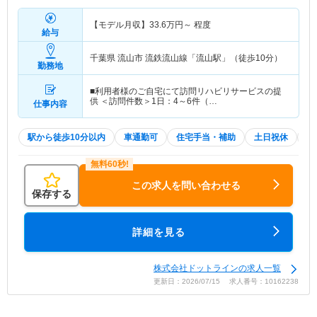
【モデル月収】
33.6
万円～
程度
給与
千葉県 流山市
流鉄流山線「流山駅」（徒歩10分）
勤務地
■利用者様のご自宅にて訪問リハビリサービスの提
供 ＜訪問件数＞1日：4～6件（…
仕事内容
駅から徒歩10分以内
車通勤可
住宅手当・補助
土日祝休
積
この求人を問い合わせる
保存する
詳細を見る
株式会社ドットラインの求人一覧
更新日：2026/07/15 求人番号：10162238