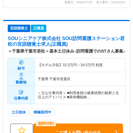
更新日：2026/07/15 求人番号：10204215
言語聴覚士
正職員
SOUシニアケア株式会社 SOU訪問看護ステーション若
松
の言語聴覚士求人(正職員)
＜千葉県千葉市若松＞基本土日休み♪訪問看護でのSTさん募集♪
【モデル月収】
32.5
万円～
34.5
万円
程度
給与
千葉県 千葉市若葉区
勤務地
＜主な仕事内容＞ ■利用者様の健康状態の観察と生
活上のアドバイス ■身体機能維…
仕事内容
土日祝休
積極採用中
この求人を問い合わせる