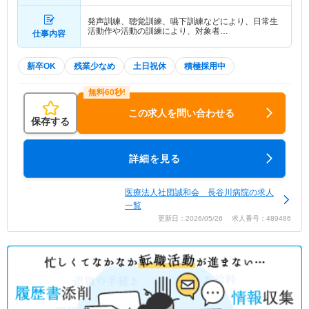
発声訓練、聴覚訓練、嚥下訓練などにより、日常生
活動作や活動の訓練により、対象者…
仕事内容
新卒OK
残業少なめ
土日祝休
積極採用中
この求人を問い合わせる
保存する
詳細を見る
医療法人社団誠和会 長谷川病院の求人
一覧
更新日：2026/05/26 求人番号：489486