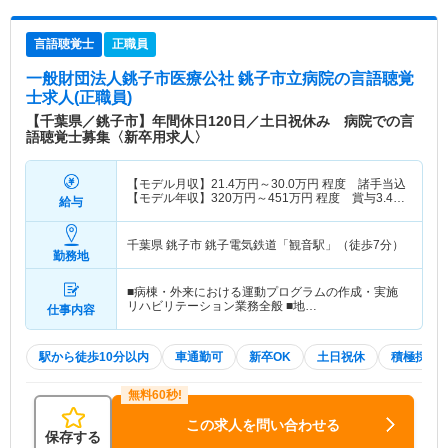
言語聴覚士
正職員
一般財団法人銚子市医療公社 銚子市立病院
の言語聴覚
士求人(正職員)
【千葉県／銚子市】年間休日120日／土日祝休み 病院での言
語聴覚士募集〈新卒用求人〉
【モデル月収】
21.4
万円～
30.0
万円
程度 諸手当込
【モデル年収】
320
万円～
451
万円
程度 賞与3.4ヶ
給与
月分込
千葉県 銚子市
銚子電気鉄道「観音駅」（徒歩7分）
勤務地
■病棟・外来における運動プログラムの作成・実施
リハビリテーション業務全般 ■地…
仕事内容
駅から徒歩10分以内
車通勤可
新卒OK
土日祝休
積極採用
この求人を問い合わせる
保存する