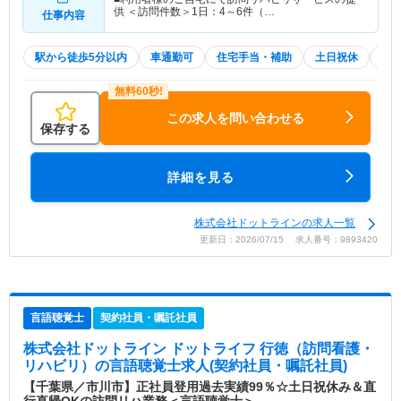
供 ＜訪問件数＞1日：4～6件（…
仕事内容
駅から徒歩5分以内
車通勤可
住宅手当・補助
土日祝休
積
この求人を問い合わせる
保存する
詳細を見る
株式会社ドットラインの求人一覧
更新日：2026/07/15 求人番号：9893420
言語聴覚士
契約社員・嘱託社員
株式会社ドットライン ドットライフ 行徳（訪問看護・
リハビリ）
の言語聴覚士求人(契約社員・嘱託社員)
【千葉県／市川市】正社員登用過去実績99％☆土日祝休み＆直
行直帰OKの訪問リハ業務＜言語聴覚士＞