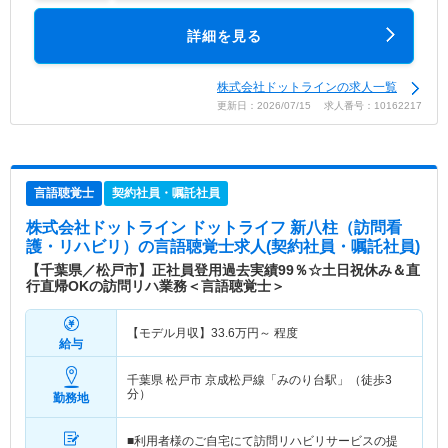
詳細を見る
株式会社ドットラインの求人一覧
更新日：2026/07/15 求人番号：10162217
言語聴覚士
契約社員・嘱託社員
株式会社ドットライン ドットライフ 新八柱（訪問看
護・リハビリ）
の言語聴覚士求人(契約社員・嘱託社員)
【千葉県／松戸市】正社員登用過去実績99％☆土日祝休み＆直
行直帰OKの訪問リハ業務＜言語聴覚士＞
【モデル月収】
33.6
万円～
程度
給与
千葉県 松戸市
京成松戸線「みのり台駅」（徒歩3
分）
勤務地
■利用者様のご自宅にて訪問リハビリサービスの提