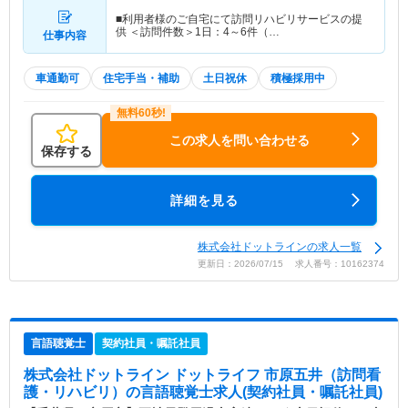
■利用者様のご自宅にて訪問リハビリサービスの提
供 ＜訪問件数＞1日：4～6件（…
仕事内容
車通勤可
住宅手当・補助
土日祝休
積極採用中
この求人を問い合わせる
保存する
詳細を見る
株式会社ドットラインの求人一覧
更新日：2026/07/15 求人番号：10162374
言語聴覚士
契約社員・嘱託社員
株式会社ドットライン ドットライフ 市原五井（訪問看
護・リハビリ）
の言語聴覚士求人(契約社員・嘱託社員)