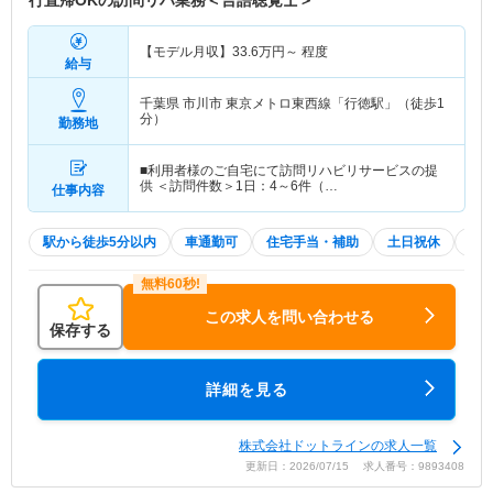
【モデル月収】
33.6
万円～
程度
給与
千葉県 市川市
東京メトロ東西線「行徳駅」（徒歩1
分）
勤務地
■利用者様のご自宅にて訪問リハビリサービスの提
供 ＜訪問件数＞1日：4～6件（…
仕事内容
駅から徒歩5分以内
車通勤可
住宅手当・補助
土日祝休
積
この求人を問い合わせる
保存する
詳細を見る
株式会社ドットラインの求人一覧
更新日：2026/07/15 求人番号：9893408