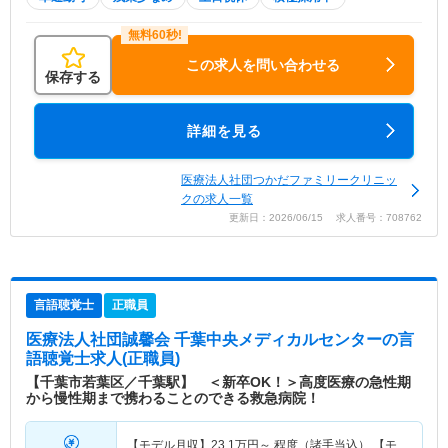
この求人を問い合わせる
保存する
詳細を見る
医療法人社団つかだファミリークリニッ
クの求人一覧
更新日：2026/06/15 求人番号：708762
言語聴覚士
正職員
医療法人社団誠馨会 千葉中央メディカルセンター
の言
語聴覚士求人(正職員)
【千葉市若葉区／千葉駅】 ＜新卒OK！＞高度医療の急性期
から慢性期まで携わることのできる救急病院！
【モデル月収】
23.1
万円～
程度（諸手当込） 【モ