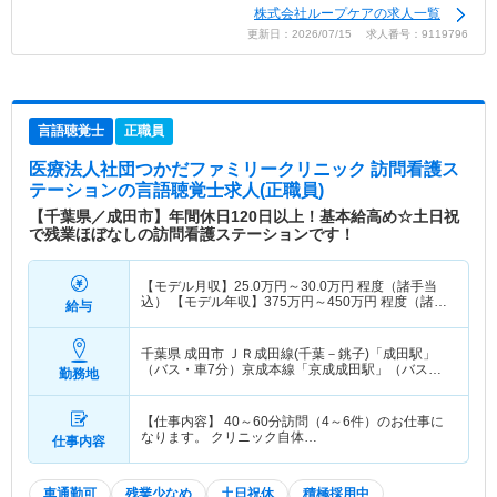
株式会社ループケアの求人一覧
更新日：2026/07/15 求人番号：9119796
言語聴覚士
正職員
医療法人社団つかだファミリークリニック 訪問看護ス
テーション
の言語聴覚士求人(正職員)
【千葉県／成田市】年間休日120日以上！基本給高め☆土日祝
で残業ほぼなしの訪問看護ステーションです！
【モデル月収】
25.0
万円～
30.0
万円
程度（諸手当
込） 【モデル年収】
375
万円～
450
万円
程度（諸手
給与
当込）
千葉県 成田市
ＪＲ成田線(千葉－銚子)「成田駅」
（バス・車7分）京成本線「京成成田駅」（バス・
勤務地
車7分）
【仕事内容】 40～60分訪問（4～6件）のお仕事に
なります。 クリニック自体…
仕事内容
車通勤可
残業少なめ
土日祝休
積極採用中