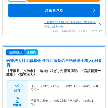
詳細を見る
一般財団法人銚子市医療公社 銚子市立
病院の求人一覧
更新日：2026/05/26 求人番号：10126177
言語聴覚士
正職員
医療法人社団誠和会 長谷川病院
の言語聴覚士求人(正職
員)
【千葉県／八街市】 地域に根ざした療養病院にて言語聴覚士
募集！《新卒求人》
【モデル月収】
21.5
万円～
程度 【モデル年収】
280
万円～
給与
千葉県 八街市
ＪＲ総武本線「八街駅」（徒歩11
分）
勤務地