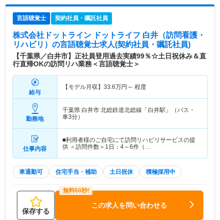
言語聴覚士
契約社員・嘱託社員
株式会社ドットライン ドットライフ 白井（訪問看護・
リハビリ）
の言語聴覚士求人(契約社員・嘱託社員)
【千葉県／白井市】正社員登用過去実績99％☆土日祝休み＆直
行直帰OKの訪問リハ業務＜言語聴覚士＞
【モデル月収】
33.6
万円～
程度
給与
千葉県 白井市
北総鉄道北総線「白井駅」（バス・
車3分）
勤務地
■利用者様のご自宅にて訪問リハビリサービスの提
供 ＜訪問件数＞1日：4～6件（…
仕事内容
車通勤可
住宅手当・補助
土日祝休
積極採用中
この求人を問い合わせる
保存する