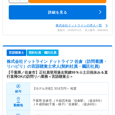
詳細を見る
株式会社ドットラインの求人一覧
更新日：2026/07/15 求人番号：9893401
言語聴覚士
契約社員・嘱託社員
株式会社ドットライン ドットライフ 佐倉（訪問看護・
リハビリ）
の言語聴覚士求人(契約社員・嘱託社員)
【千葉県／佐倉市】正社員登用過去実績99％☆土日祝休み＆直
行直帰OKの訪問リハ業務＜言語聴覚士＞
【モデル月収】
33.6
万円～
程度
給与
千葉県 佐倉市
ＪＲ総武本線「佐倉駅」（徒歩8分）
ＪＲ成田線(千葉－銚子)「佐倉駅」（徒歩8分）
勤務地