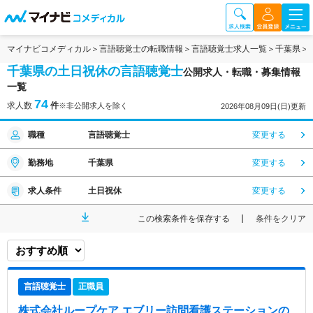
マイナビコメディカル
言語聴覚士の転職情報
言語聴覚士求人一覧
千葉県
千葉県の土日祝休の言語聴覚士
公開求人・転職・募集情報
一覧
74
求人数
件
※非公開求人を除く
2026年08月09日(日)更新
職種
言語聴覚士
変更する
勤務地
千葉県
変更する
求人条件
土日祝休
変更する
この検索条件を保存する
条件をクリア
言語聴覚士
正職員
株式会社ループケア エブリー訪問看護ステーション
の