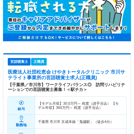
言語聴覚士
正職員
医療法人社団松恵会 けやきトータルクリニック 市川サ
テライト事業所
の言語聴覚士求人(正職員)
【千葉県／市川市】ワークライフバランス◎ 訪問リハビリテ
ーションでの言語聴覚士募集！＜駅チカ＞
【モデル月収】
30.0
万円～
程度（諸手当込） 【モ
デル年収】
360
万円～
程度（諸手当込）
給与
千葉県 市川市
京成本線「鬼越駅」（徒歩4分）
勤務地