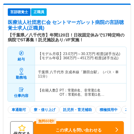
言語聴覚士
正職員
医療法人社団恵仁会 セントマーガレット病院
の言語聴
覚士求人(正職員)
【千葉県／八千代市】年間120日！日祝固定休みで17時定時の
病院でST募集！託児施設あり♪VF実施！
【モデル月収】
23.0
万円～
30.3
万円
程度(諸手当込)
【モデル年収】
368
万円～
451
万円
程度(諸手当込)
給与
千葉県 八千代市
京成本線「勝田台駅」（バス・車
11分）
勤務地
【在籍人数】PT：常勤8名、非常勤1名
OT：常勤6名、非常勤1名…
仕事内容
車通勤可
寮・借り上げ
託児所・育児補助
積極採用中
202
この求人を問い合わせる
保存する