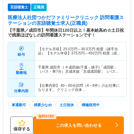
言語聴覚士
正職員
医療法人社団つかだファミリークリニック 訪問看護ス
テーション
の言語聴覚士求人(正職員)
【千葉県／成田市】年間休日120日以上！基本給高め☆土日祝
で残業ほぼなしの訪問看護ステーションです！
【モデル月収】
25.0
万円～
30.0
万円
程度（諸手当
込） 【モデル年収】
375
万円～
450
万円
程度（諸手
給与
当込）
千葉県 成田市
ＪＲ成田線(千葉－銚子)「成田駅」
（バス・車7分）京成本線「京成成田駅」（バス・
勤務地
車7分）
【仕事内容】 40～60分訪問（4～6件）のお仕事に
なります。 クリニック自体…
仕事内容
車通勤可
残業少なめ
土日祝休
積極採用中
この求人を問い合わせる
保存する