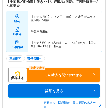
【千葉県／船橋市】働きやすい好環境♪病院にて言語聴覚士さ
ん募集☆
【モデル月収】
22.5
万円～
程度 ※諸手当込み 入
職1年目の場合
給与
千葉県 船橋市
勤務地
【在籍人数】PT7名程度 OT・ST在籍なし 【単位
数】16～19単位 【疾患…
仕事内容
車通勤可
積極採用中
この求人を問い合わせる
保存する
詳細を見る
医療法人社団顕鐘会 青山病院の求人一
覧