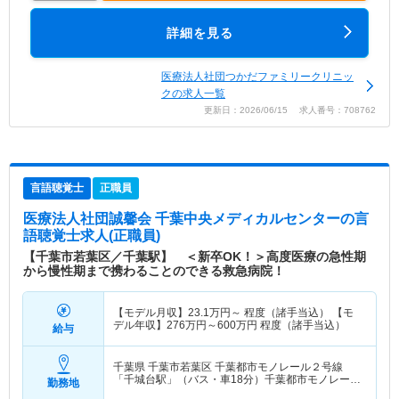
詳細を見る
医療法人社団つかだファミリークリニッ
クの求人一覧
更新日：2026/06/15 求人番号：708762
言語聴覚士
正職員
医療法人社団誠馨会 千葉中央メディカルセンター
の言
語聴覚士求人(正職員)
【千葉市若葉区／千葉駅】 ＜新卒OK！＞高度医療の急性期
から慢性期まで携わることのできる救急病院！
【モデル月収】
23.1
万円～
程度（諸手当込） 【モ
デル年収】
276
万円～
600
万円
程度（諸手当込）
給与
千葉県 千葉市若葉区
千葉都市モノレール２号線
「千城台駅」（バス・車18分）千葉都市モノレール
勤務地
２号線「千城台北駅」（バス・車15分）