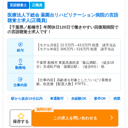
言語聴覚士
正職員
医療法人下総会 薬園台リハビリテーション病院
の言語
聴覚士求人(正職員)
【千葉県／船橋市】年間休日120日で働きやすい回復期病院で
の言語聴覚士求人です！
【モデル月収】
22.5
万円～
43.0
万円
程度 諸手当込
【モデル年収】
306
万円～
516
万円
程度 諸手当込
給与
千葉県 船橋市
東葉高速鉄道「飯山満駅」（徒歩18
分）京成松戸線「薬園台駅」（徒歩8分） 他
勤務地
【仕事内容】高齢者を対象としたリハビリ業務全
般。疾患層 【配置人数】PTPT3…
仕事内容
駅から徒歩10分以内
車通勤可
未経験OK
新卒OK
残業少な
この求人を問い合わせる
保存する