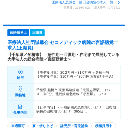
医療法人思誠会 勝田台病院の求人一覧
更新日：2026/07/27 求人番号：9772419
言語聴覚士
正職員
医療法人社団誠馨会 セコメディック病院
の言語聴覚士
求人(正職員)
【千葉県／船橋市】 急性期～回復期・在宅まで展開している
大手法人の総合病院＜言語聴覚士＞
【モデル月収】
20.2
万円～
31.0
万円
＋各種手当
【モデル年収】
310
万円～
430
万円
程度(諸手当込)
給与
千葉県 船橋市
東葉高速鉄道「北習志野駅」（バ
ス・車0分）北総鉄道北総線「小室駅」（バス・車
勤務地
11分） 他
【仕事内容】・一般病棟の急性期リハビリ ・回復期
病棟の回復期リハビリ（365日…
仕事内容
車通勤可
寮・借り上げ
託児所・育児補助
積極採用中