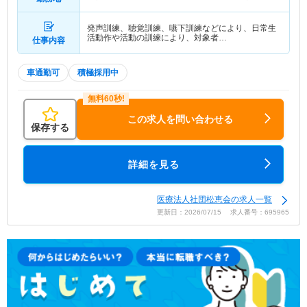
分）
発声訓練、聴覚訓練、嚥下訓練などにより、日常生
活動作や活動の訓練により、対象者…
仕事内容
車通勤可
積極採用中
この求人を問い合わせる
保存する
詳細を見る
医療法人社団松恵会の求人一覧
更新日：2026/07/15 求人番号：695965