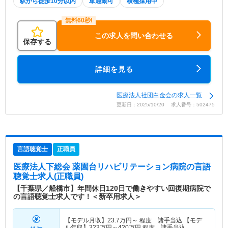
駅から徒歩10分以内
車通勤可
積極採用中
この求人を問い合わせる
保存する
詳細を見る
医療法人社団白金会の求人一覧
更新日：2025/10/20 求人番号：502475
言語聴覚士
正職員
医療法人下総会 薬園台リハビリテーション病院
の言語
聴覚士求人(正職員)
【千葉県／船橋市】年間休日120日で働きやすい回復期病院で
の言語聴覚士求人です！＜新卒用求人＞
【モデル月収】
23.7
万円～
程度 諸手当込 【モデ
ル年収】
323
万円～
420
万円
程度 諸手当込