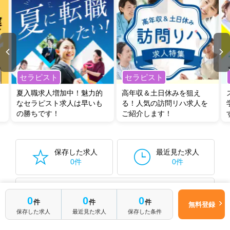
セラピスト
セラピスト
夏入職求人増加中！魅力的
高年収＆土日休みを狙え
なセラピスト求人は早いも
る！人気の訪問リハ求人を
の勝ちです！
ご紹介します！
保存した求人
最近見た求人
0件
0件
保存した検索条件から再検索する
0件
0
0
0
件
件
件
無料登録
保存した求人
最近見た求人
保存した条件