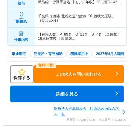
職能給・皆勤手当込 【モデル年収】
383
万円～
460
給与
万円
千葉県 印西市
北総鉄道北総線「印西牧の原駅」
（徒歩15分）
勤務地
【在籍人数】PT89名 OT21名 ST7名 【単位数】
19単位前後 【疾患層…
仕事内容
車通勤可
託児所・育児補助
積極採用中
2027年4月入職可
この求人を問い合わせる
保存する
詳細を見る
医療法人平成博愛会 印西総合病院の求
人一覧
更新日：2026/07/15 求人番号：9016190