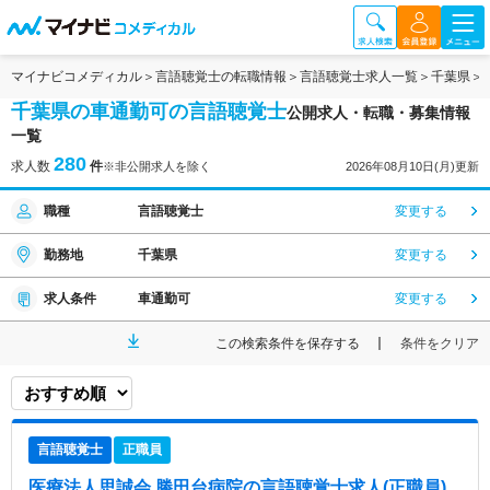
マイナビコメディカル
言語聴覚士の転職情報
言語聴覚士求人一覧
千葉県
千葉県の車通勤可の言語聴覚士
公開求人・転職・募集情報
一覧
280
求人数
件
※非公開求人を除く
2026年08月10日(月)更新
職種
言語聴覚士
変更する
勤務地
千葉県
変更する
求人条件
車通勤可
変更する
この検索条件を保存する
条件をクリア
言語聴覚士
正職員
医療法人思誠会 勝田台病院
の言語聴覚士求人(正職員)