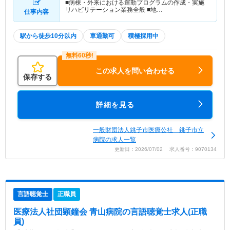
■病棟・外来における運動プログラムの作成・実施
リハビリテーション業務全般 ■地…
仕事内容
駅から徒歩10分以内
車通勤可
積極採用中
この求人を問い合わせる
保存する
詳細を見る
一般財団法人銚子市医療公社 銚子市立
病院の求人一覧
更新日：2026/07/02 求人番号：9070134
言語聴覚士
正職員
医療法人社団顕鐘会 青山病院
の言語聴覚士求人(正職
員)