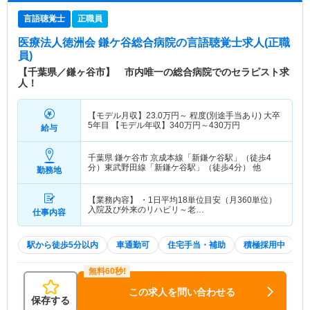
言語聴覚士
正職員
医療法人徳洲会 鎌ケ谷総合病院
の言語聴覚士求人(正職
員)
【千葉県／鎌ヶ谷市】 市内唯一の総合病院でのセラピスト求
人！
【モデル月収】
23.0
万円～
程度(別途手当あり) 大卒
5年目 【モデル年収】
340
万円～
430
万円
給与
千葉県 鎌ケ谷市
京成本線「新鎌ケ谷駅」（徒歩4
分）東武野田線「新鎌ケ谷駅」（徒歩4分） 他
勤務地
【業務内容】 ・1日平均18単位目安（月360単位）
入院及び外来のリハビリ～老…
仕事内容
駅から徒歩5分以内
車通勤可
住宅手当・補助
積極採用中
この求人を問い合わせる
保存する