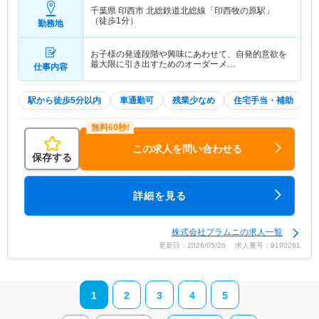
千葉県 印西市
北総鉄道北総線「印西牧の原駅」
（徒歩1分）
勤務地
お子様の発達段階や興味にあわせて、自発的意欲を
最大限に引き出すためのオーダーメ…
仕事内容
駅から徒歩5分以内
車通勤可
残業少なめ
住宅手当・補助
この求人を問い合わせる
保存する
詳細を見る
株式会社プラムニの求人一覧
更新日：2026/05/26 求人番号：9100261
1
2
3
4
5