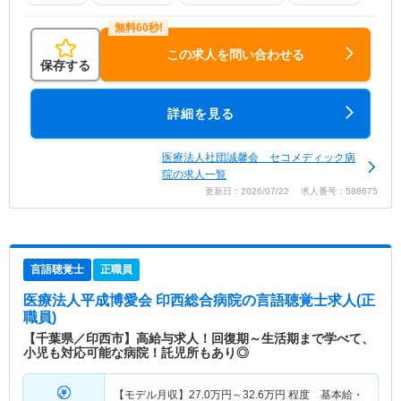
この求人を問い合わせる
保存する
詳細を見る
医療法人社団誠馨会 セコメディック病
院の求人一覧
更新日：2026/07/22 求人番号：588675
言語聴覚士
正職員
医療法人平成博愛会 印西総合病院
の言語聴覚士求人(正
職員)
【千葉県／印西市】高給与求人！回復期～生活期まで学べて、
小児も対応可能な病院！託児所もあり◎
【モデル月収】
27.0
万円～
32.6
万円
程度 基本給・