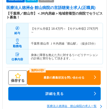
医療法人徳洲会 館山病院
の言語聴覚士求人(正職員)
【千葉県／館山市】＜JR内房線＞地域密着型の病院でセラピス
ト募集！
【モデル月収】
18.4
万円～
【モデル年収】
279
万円
～
給与
千葉県 館山市
ＪＲ内房線「館山駅」（徒歩15分）
勤務地
身体に障害を抱えた方に対するリハビリテーション
の計画と実行をして頂きます。 …
仕事内容
最新の募集状況を問い合わせる
保存する
詳細を見る
医療法人徳洲会 館山病院の求人一覧