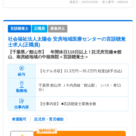
更新日：2025/10/08 求人番号：499164
言語聴覚士
正職員
募集停止
社会福祉法人太陽会 安房地域医療センター
の言語聴覚
士求人(正職員)
【千葉県／館山市】 年間休日110日以上！託児所完備★館
山、南房総地域の中核病院＜言語聴覚士＞
【モデル月収】
21.3
万円～
35.2
万円
程度(諸手当込)
給与
千葉県 館山市
ＪＲ内房線「館山駅」（バス・車11
分）
勤務地
【仕事内容】 ■言語聴覚士業務全般
仕事内容
車通勤可
託児所・育児補助