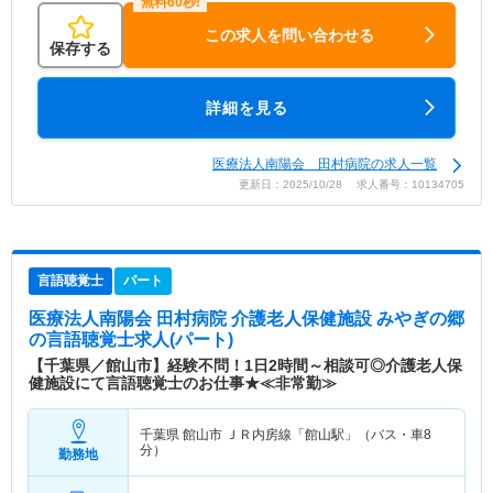
この求人を問い合わせる
保存する
詳細を見る
医療法人南陽会 田村病院の求人一覧
更新日：2025/10/28 求人番号：10134705
言語聴覚士
パート
医療法人南陽会 田村病院 介護老人保健施設 みやぎの郷
の言語聴覚士求人(パート)
【千葉県／館山市】経験不問！1日2時間～相談可◎介護老人保
健施設にて言語聴覚士のお仕事★≪非常勤≫
千葉県 館山市
ＪＲ内房線「館山駅」（バス・車8
分）
勤務地