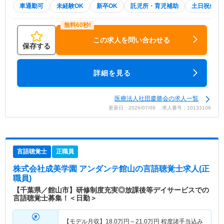
車通勤可
未経験OK
新卒OK
託児所・育児補助
土日祝休
この求人を問い合わせる
保存する
詳細を見る
医療法人社団慶勝会の求人一覧
更新日：2026/07/09 求人番号：10133106
言語聴覚士
正職員
株式会社成美学園 アンダンテ館山
の言語聴覚士求人(正
職員)
【千葉県／館山市】研修制度充実◎放課後等デイサービスでの
言語聴覚士募集！＜日勤＞
【モデル月収】
18.0
万円～
21.0
万円
程度諸手当込み