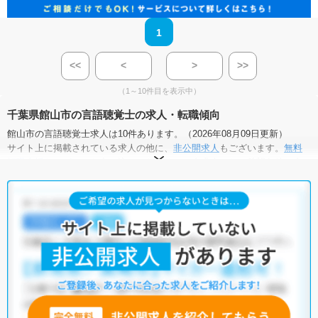
1
<<
<
>
>>
（1～10件目を表示中）
千葉県館山市の言語聴覚士の求人・転職傾向
館山市の言語聴覚士求人は10件あります。（2026年08月09日更新）
サイト上に掲載されている求人の他に、
非公開求人
もございます。
無料
転職支援サービス
にお申し込みいただくと、全求人からご希望条件に合
う求人を提案させていただきます。
館山市の言語聴覚士求人では以下のような条件が人気です。
・
土日祝休
・
積極採用中
・
新卒OK
・
正社員(正職員)
・
病院
・
クリニック
・
介護福祉施設
・
訪問リハビリ(在宅医療)
・
小児リハビ
リ
他の条件でも人気の求人がございますので、「こだわり条件」から検索
いただくか、お気軽にお問い合わせください。
全国の言語聴覚士求人
から検索いただくことも可能です。