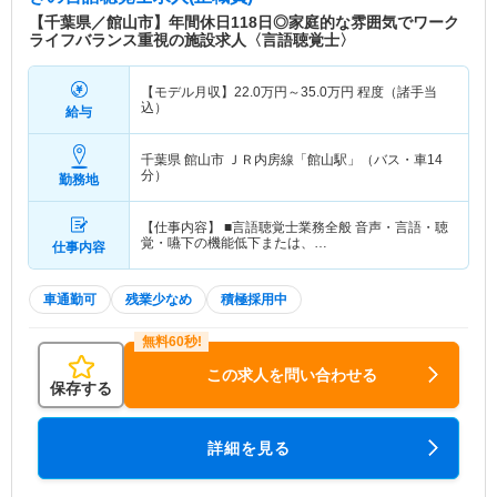
【千葉県／館山市】年間休日118日◎家庭的な雰囲気でワーク
ライフバランス重視の施設求人〈言語聴覚士〉
【モデル月収】
22.0
万円～
35.0
万円
程度（諸手当
込）
給与
千葉県 館山市
ＪＲ内房線「館山駅」（バス・車14
分）
勤務地
【仕事内容】 ■言語聴覚士業務全般 音声・言語・聴
覚・嚥下の機能低下または、…
仕事内容
車通勤可
残業少なめ
積極採用中
この求人を問い合わせる
保存する
詳細を見る