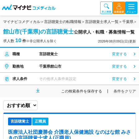
マイナビコメディカル
言語聴覚士の転職情報
言語聴覚士求人一覧
千葉県
館山市(千葉県)の言語聴覚士
公開求人・転職・募集情報一覧
10
求人数
件
※非公開求人を除く
2026年08月09日(日)更新
職種
言語聴覚士
変更する
勤務地
千葉県館山市
変更する
求人条件
その他求人条件未設定
変更する
この検索条件を保存する
条件をクリア
言語聴覚士
正職員
医療法人社団慶勝会 介護老人保健施設 なのはな館 みさ
き
の言語聴覚士求人(正職員)