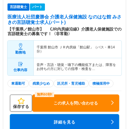
言語聴覚士
パート
医療法人社団慶勝会 介護老人保健施設 なのはな館 みさ
き
の言語聴覚士求人(パート)
【千葉県／館山市】 《JR内房線沿線》介護老人保健施設での
言語聴覚士の募集です！〈非常勤〉
千葉県 館山市
ＪＲ内房線「館山駅」（バス・車14
分）
勤務地
音声・言語・聴覚・嚥下の機能低下または、障害を
お持ちの方に対しての指導・検査を…
仕事内容
車通勤可
残業少なめ
託児所・育児補助
積極採用中
この求人を問い合わせる
保存する
詳細を見る