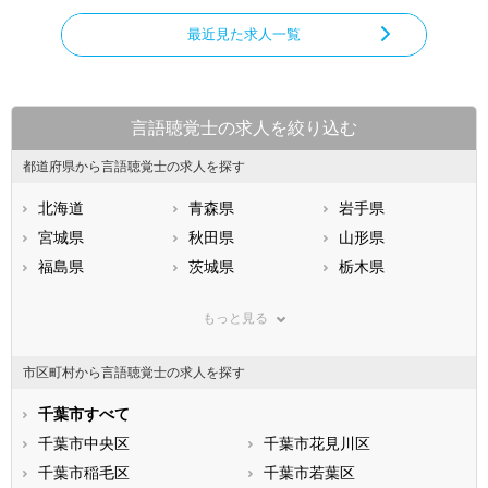
最近見た求人一覧
言語聴覚士の求人を絞り込む
都道府県から言語聴覚士の求人を探す
北海道
青森県
岩手県
宮城県
秋田県
山形県
福島県
茨城県
栃木県
群馬県
埼玉県
千葉県
もっと見る
東京都
神奈川県
新潟県
山梨県
長野県
富山県
市区町村から言語聴覚士の求人を探す
石川県
福井県
岐阜県
静岡県
千葉市すべて
愛知県
三重県
滋賀県
千葉市中央区
京都府
千葉市花見川区
大阪府
兵庫県
千葉市稲毛区
奈良県
千葉市若葉区
和歌山県