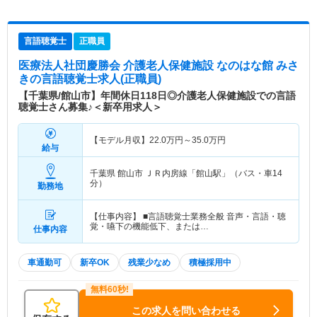
言語聴覚士
正職員
医療法人社団慶勝会 介護老人保健施設 なのはな館 みさ
き
の言語聴覚士求人(正職員)
【千葉県/館山市】年間休日118日◎介護老人保健施設での言語
聴覚士さん募集♪＜新卒用求人＞
【モデル月収】
22.0
万円～
35.0
万円
給与
千葉県 館山市
ＪＲ内房線「館山駅」（バス・車14
分）
勤務地
【仕事内容】 ■言語聴覚士業務全般 音声・言語・聴
覚・嚥下の機能低下、または…
仕事内容
車通勤可
新卒OK
残業少なめ
積極採用中
この求人を問い合わせる