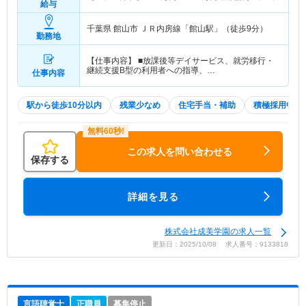
給与
千葉県 館山市
ＪＲ内房線「館山駅」（徒歩9分）
勤務地
【仕事内容】 ■放課後等デイサービス、就労移行・
継続支援B型の利用者への指導、…
仕事内容
駅から徒歩10分以内
残業少なめ
住宅手当・補助
積極採用中
この求人を問い合わせる
保存する
詳細を見る
株式会社成美学園の求人一覧
更新日：2025/10/08 求人番号：9133818
言語聴覚士
正職員
募集停止