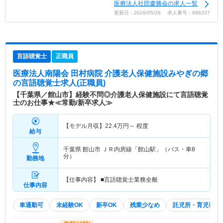
医療法人社団慶勝会の求人一覧
更新日：2026/05/26 求人番号：696337
言語聴覚士
正職員
医療法人南陽会 田村病院 介護老人保健施設みやぎの郷
の言語聴覚士求人(正職員)
【千葉県／館山市】経験不問◎介護老人保健施設にて言語聴覚
士のお仕事★≪常勤/新卒求人≫
【モデル月収】
22.4
万円～
程度
給与
千葉県 館山市
ＪＲ内房線「館山駅」（バス・車8
分）
勤務地
【仕事内容】 ■言語聴覚士業務全般
仕事内容
車通勤可
未経験OK
新卒OK
残業少なめ
託児所・育児補助