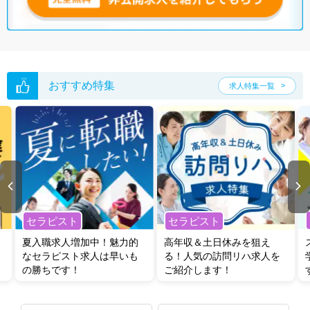
無料転職支援サービス
にお申し込みいただくと、ご希望条件をヒアリン
グした上で求人をご提案いたします。
ご希望条件がまだ定まっていない方は
人気の希望条件をピックアップし
た求人特集
をぜひご活用ください。
転職支援の他、情報収集や募集状況の確認も、お気軽にご相談くださ
い。
おすすめ特集
求人特集一覧
セラピスト
セラピスト
夏入職求人増加中！魅力的
高年収＆土日休みを狙え
なセラピスト求人は早いも
る！人気の訪問リハ求人を
の勝ちです！
ご紹介します！