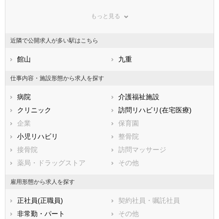
鳥取県
千葉市緑区
島根県
千葉市美浜区
岡山県
もっと見る
広島県
市部
山口県
徳島県
香川県
銚子市
愛媛県
市川市
高知県
近隣で公開求人が多い駅はこちら
福岡県
船橋市
佐賀県
館山市
長崎県
熊本県
木更津市
館山
大分県
松戸市
九重
宮崎県
鹿児島県
野田市
沖縄県
茂原市
仕事内容・施設形態から求人を探す
成田市
佐倉市
病院
介護福祉施設
東金市
旭市
クリニック
訪問リハビリ(在宅医療)
習志野市
柏市
企業
保育園
勝浦市
市原市
小児リハビリ
整骨院
流山市
八千代市
接骨院
訪問マッサージ
我孫子市
鴨川市
薬局・ドラッグストア
その他
鎌ケ谷市
君津市
富津市
浦安市
雇用形態から求人を探す
四街道市
袖ケ浦市
正社員(正職員)
契約社員・嘱託社員
八街市
印西市
非常勤・パート
その他
白井市
富里市