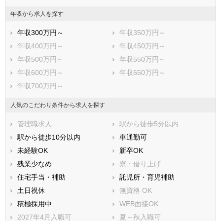
南房総市
匝瑳市
年収から求人を探す
香取市
山武市
年収300万円～
年収350万円～
いすみ市
大網白里市
年収400万円～
年収450万円～
印旛郡酒々井町
印旛郡栄町
年収500万円～
年収550万円～
香取郡神崎町
香取郡多古町
年収600万円～
年収650万円～
香取郡東庄町
山武郡九十九里町
年収700万円～
山武郡芝山町
山武郡横芝光町
長生郡一宮町
長生郡睦沢町
人気のこだわり条件から求人を探す
長生郡長生村
長生郡白子町
管理職求人
駅から徒歩5分以内
長生郡長柄町
長生郡長南町
駅から徒歩10分以内
車通勤可
夷隅郡大多喜町
夷隅郡御宿町
未経験OK
新卒OK
安房郡鋸南町
残業少なめ
寮・借り上げ
住宅手当・補助
託児所・育児補助
土日祝休
無資格 OK
積極採用中
WEB面接OK
2027年4月入職可
夏～秋入職可