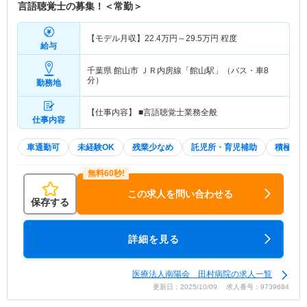
言語聴覚士の募集！＜常勤＞
【モデル月収】
22.4
万円～
29.5
万円
程度
給与
千葉県 館山市
ＪＲ内房線「館山駅」（バス・車8
分）
勤務地
【仕事内容】 ■言語聴覚士業務全般
仕事内容
車通勤可
未経験OK
残業少なめ
託児所・育児補助
積極採
この求人を問い合わせる
保存する
詳細を見る
医療法人南陽会 田村病院の求人一覧
更新日：2025/10/09 求人番号：9739684