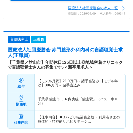
医療法人社団慶勝会の求人一覧
更新日：2026/07/09 求人番号：696344
言語聴覚士
正職員
医療法人社団慶勝会 赤門整形外科内科
の言語聴覚士求
人(正職員)
【千葉県／館山市】年間休日125日以上◎地域密着クリニック
で言語聴覚士さんの募集です♪＜新卒用求人＞
【モデル月収】
21.0
万円～
諸手当込み 【モデル年
収】
306
万円～
諸手当込み
給与
千葉県 館山市
ＪＲ内房線「館山駅」（バス・車10
分）
勤務地
【仕事内容】 ■リハビリ職業務全般 ・利用者さまの
身体的・精神的リハビリテーシ…
仕事内容