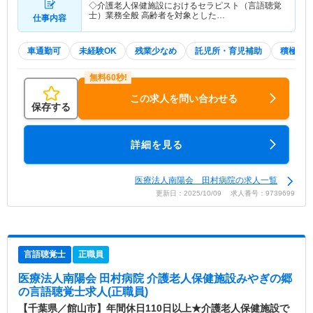
◇介護老人保健施設におけるセラピスト（言語聴覚
士）業務全般 高齢者を対象とした…
仕事内容
車通勤可
未経験OK
残業少なめ
託児所・育児補助
積極採
この求人を問い合わせる
保存する
詳細を見る
医療法人南陽会 田村病院の求人一覧
更新日：2025/10/09 求人番号：9739699
言語聴覚士
正職員
医療法人南陽会 田村病院 介護老人保健施設みやぎの郷
の言語聴覚士求人(正職員)
【千葉県／館山市】年間休日110日以上★介護老人保健施設で