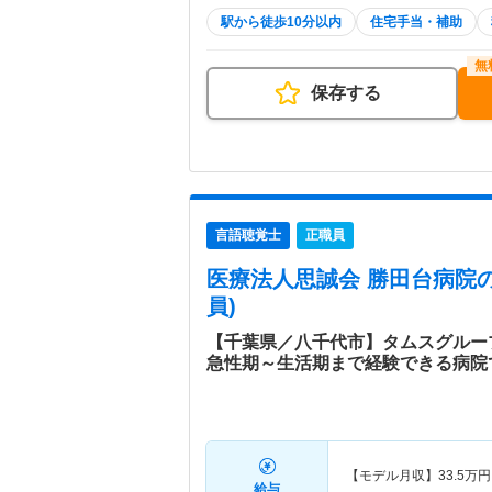
駅から徒歩10分以内
住宅手当・補助
保存する
言語聴覚士
正職員
医療法人思誠会 勝田台病院
員)
【千葉県／八千代市】タムスグルー
急性期～生活期まで経験できる病院
【モデル月収】
33.5
万円
給与