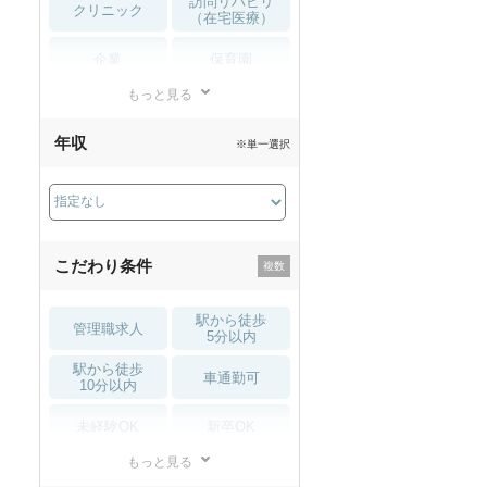
訪問リハビリ
クリニック
（在宅医療）
企業
保育園
もっと見る
小児リハビリ
整骨院
年収
※単一選択
接骨院
訪問マッサージ
薬局・
その他
ドラッグストア
こだわり条件
駅から徒歩
管理職求人
5分以内
駅から徒歩
車通勤可
10分以内
未経験OK
新卒OK
もっと見る
残業少なめ
寮・借り上げ