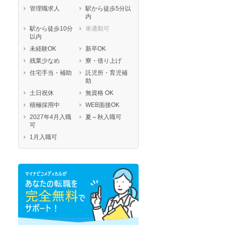
管理職求人
駅から徒歩5分以
内
駅から徒歩10分
車通勤可
以内
未経験OK
新卒OK
残業少なめ
寮・借り上げ
住宅手当・補助
託児所・育児補
助
土日祝休
無資格 OK
積極採用中
WEB面接OK
2027年4月入職
夏～秋入職可
可
1月入職可