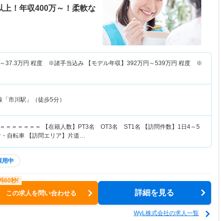
以上！年収400万～！柔軟な
～
37.3
万円
程度 ※諸手当込み 【モデル年収】
392
万円～
539
万円
程度 ※
線「市川駅」（徒歩5分）
＝＝＝＝＝＝ 【在籍人数】PT3名 OT3名 ST1名 【訪問件数】1日4～5
付・自転車 【訪問エリア】片道…
採用中
詳細を見る
この求人を問い合わせる
WyL株式会社の求人一覧