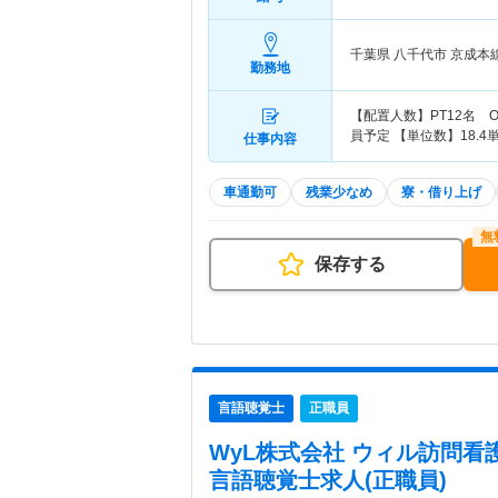
千葉県 八千代市
京成本
勤務地
【配置人数】PT12名 O
員予定 【単位数】18.
仕事内容
車通勤可
残業少なめ
寮・借り上げ
保存する
言語聴覚士
正職員
WyL株式会社 ウィル訪問
言語聴覚士求人(正職員)