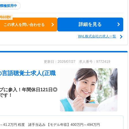
積極採用中
詳細を見る
この求人を問い合わせる
WyL株式会社の求人一覧
更新日：2026/07/27 求人番号：9772419
の言語聴覚士求人(正職
プに参入！年間休日121日◎
です！
～
41.2
万円
程度 諸手当込み 【モデル年収】
400
万円～
494
万円