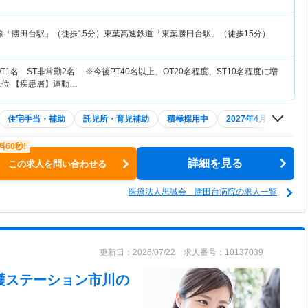
線「勝田台駅」（徒歩15分）東葉高速鉄道「東葉勝田台駅」（徒歩15分）
T1名 ST非常勤2名 ※今後PT40名以上、OT20名程度、ST10名程度に増
4単位 【疾患層】運動…
住宅手当・補助
託児所・育児補助
積極採用中
2027年4月入職可
詳細を見る
この求人を問い合わせる
医療法人思誠会 勝田台病院の求人一覧
更新日：2026/07/22 求人番号：10137039
看護ステーション市川
の