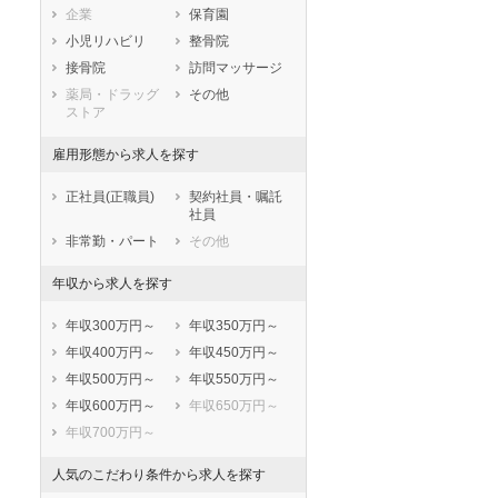
企業
保育園
兵庫県
奈良県
和歌山県
小児リハビリ
整骨院
鳥取県
島根県
岡山県
接骨院
訪問マッサージ
広島県
山口県
徳島県
薬局・ドラッグ
その他
香川県
愛媛県
高知県
ストア
福岡県
佐賀県
長崎県
雇用形態から求人を探す
熊本県
大分県
宮崎県
鹿児島県
沖縄県
正社員(正職員)
契約社員・嘱託
社員
非常勤・パート
その他
年収から求人を探す
年収300万円～
年収350万円～
年収400万円～
年収450万円～
年収500万円～
年収550万円～
年収600万円～
年収650万円～
年収700万円～
人気のこだわり条件から求人を探す