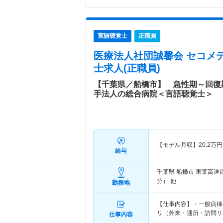
言語聴覚士
正職員
医療法人社団誠馨会 セコメ
士求人(正職員)
【千葉県／船橋市】 急性期～回復
手法人の総合病院＜言語聴覚士＞
【モデル月収】
20.2
万円
給与
千葉県 船橋市
東葉高速
分） 他
勤務地
【仕事内容】・一般病棟
リ（外来・通所・訪問リ
仕事内容