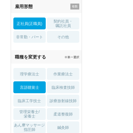
雇用形態
託児所・
住宅手当・補助
育児補助
契約社員・
正社員(正職員)
土日祝休
無資格 OK
嘱託社員
非常勤・パート
積極採用中
WEB面接OK
その他
2027年4月入職可
夏～秋入職可
夏～秋入職可
1月入職可
職種を変更する
※単一選択
1月入職可
理学療法士
作業療法士
言語聴覚士
臨床検査技師
臨床工学技士
診療放射線技師
管理栄養士/
柔道整復師
栄養士
あん摩マッサージ
鍼灸師
指圧師