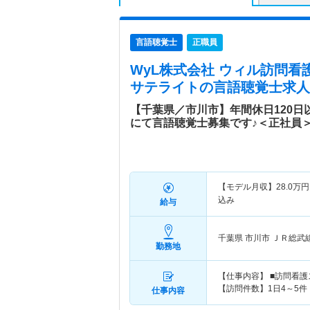
言語聴覚士
正職員
WyL株式会社 ウィル訪問
サテライト
の言語聴覚士求人
【千葉県／市川市】年間休日120
にて言語聴覚士募集です♪＜正社員
【モデル月収】
28.0
万円
込み
給与
千葉県 市川市
ＪＲ総武
勤務地
【仕事内容】 ■訪問看
【訪問件数】1日4～5件
仕事内容