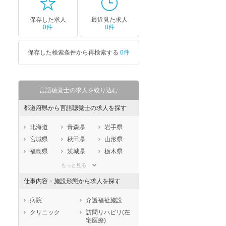
保存した求人
最近見た求人
0件
0件
保存した検索条件から再検索する
0件
言語聴覚士の求人を絞り込む
都道府県から言語聴覚士の求人を探す
北海道
青森県
岩手県
宮城県
秋田県
山形県
福島県
茨城県
栃木県
群馬県
埼玉県
千葉県
もっと見る
東京都
神奈川県
新潟県
仕事内容・施設形態から求人を探す
山梨県
長野県
富山県
石川県
福井県
岐阜県
病院
介護福祉施設
静岡県
愛知県
三重県
クリニック
訪問リハビリ(在
宅医療)
滋賀県
京都府
大阪府