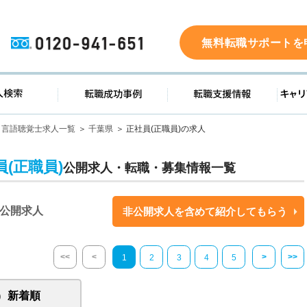
0120-941-651
無料転職サポートを
ド
求人検索
転職成功事例
転職支
言語聴覚士求人一覧
千葉県
正社員(正職員)の求人
(正職員)
公開求人・転職・募集情報一覧
公開求人
非公開求人を含めて紹介してもらう
<<
<
>
>>
1
2
3
4
5
新着順