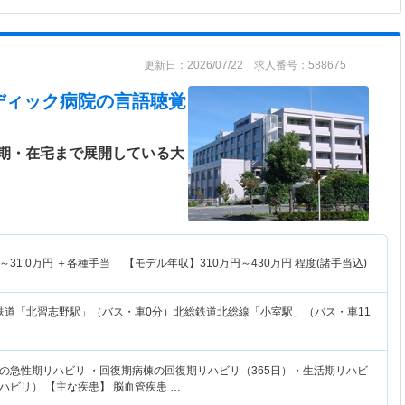
更新日：2026/07/22 求人番号：588675
ディック病院
の言語聴覚
期・在宅まで展開している大
～
31.0
万円
＋各種手当 【モデル年収】
310
万円～
430
万円
程度(諸手当込)
鉄道「北習志野駅」（バス・車0分）北総鉄道北総線「小室駅」（バス・車11
の急性期リハビリ ・回復期病棟の回復期リハビリ（365日）・生活期リハビ
ハビリ） 【主な疾患】 脳血管疾患 …