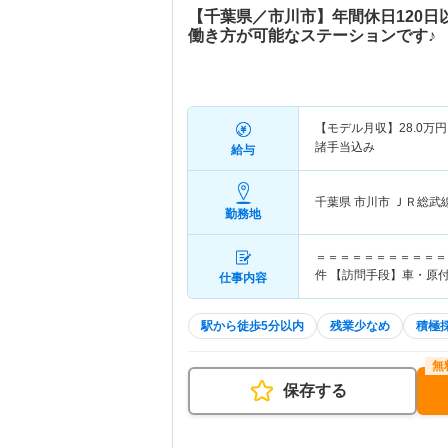
【千葉県／市川市】年間休日120日
働き方が可能なステーションです♪
【モデル月収】
28.0
万円
諸手当込み
給与
千葉県 市川市
ＪＲ総武
勤務地
＝＝＝＝＝＝＝＝＝＝＝＝
件 【訪問手段】車・原
仕事内容
駅から徒歩5分以内
残業少なめ
積極
保存する