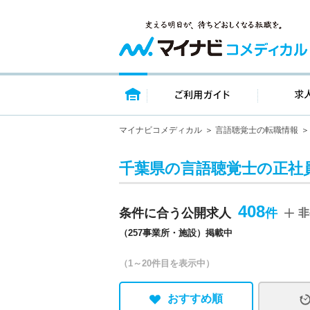
トップページ
ご利用ガイ
マイナビコメディカル
言語聴覚士の転職情報
千葉県の言語聴覚士の正社員
408
条件に合う公開求人
非
（257事業所・施設）掲載中
（1～20件目を表示中）
おすすめ順