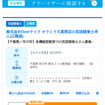
言語聴覚士
正職員
株式会社Overテイク キラミラ欠真間店
の言語聴覚士求
人(正職員)
【千葉県／市川市】多機能型教室での言語聴覚士さん募集♪
【モデル月収】
30.0
万円～
給与
千葉県 市川市
東京メトロ東西線「南行徳駅」（徒
歩8分）
勤務地
＝＝＝＝＝＝＝＝＝＝＝＝＝＝＝＝＝＝ 【在籍人
数】リハビリ職 ST１名 【利用…
仕事内容
駅から徒歩10分以内
未経験OK
新卒OK
残業少なめ
積極採