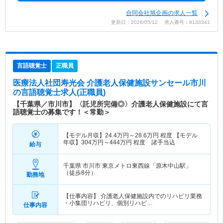
合同会社旭企画の求人一覧
更新日：2026/05/12 求人番号：9133341
言語聴覚士
正職員
医療法人社団寿光会 介護老人保健施設サンセール市川
の言語聴覚士求人(正職員)
【千葉県／市川市】〈託児所完備◎〉介護老人保健施設にて言
語聴覚士の募集です！＜常勤＞
【モデル月収】
24.4
万円～
28.6
万円
程度 【モデル
年収】
304
万円～
444
万円
程度 諸手当込
給与
千葉県 市川市
東京メトロ東西線「原木中山駅」
（徒歩8分）
勤務地
【仕事内容】 介護老人保健施設内でのリハビリ業務
・小集団リハビリ、個別リハビ…
仕事内容