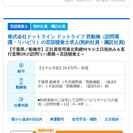
更新日：2026/07/15 求人番号：10161503
言語聴覚士
契約社員・嘱託社員
株式会社ドットライン ドットライフ 西船橋（訪問看
護・リハビリ）
の言語聴覚士求人(契約社員・嘱託社員)
【千葉県／船橋市】正社員登用過去実績99％☆土日祝休み＆直
行直帰OKの訪問リハ業務＜言語聴覚士＞
【モデル月収】
33.6
万円～
程度
給与
千葉県 船橋市
ＪＲ武蔵野線「西船橋駅」（徒歩5
分）ＪＲ総武線「西船橋駅」（徒歩5分） 他
勤務地
■利用者様のご自宅にて訪問リハビリサービスの提
供 ＜訪問件数＞1日：4～6件（…
仕事内容
駅から徒歩5分以内
車通勤可
住宅手当・補助
土日祝休
積