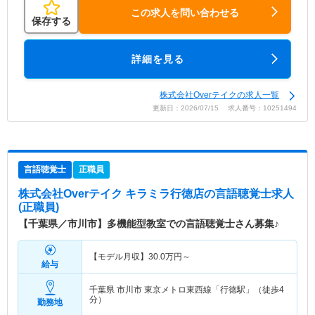
この求人を問い合わせる
保存する
詳細を見る
株式会社Overテイクの求人一覧
更新日：2026/07/15 求人番号：10251494
言語聴覚士
正職員
株式会社Overテイク キラミラ行徳店
の言語聴覚士求人
(正職員)
【千葉県／市川市】多機能型教室での言語聴覚士さん募集♪
【モデル月収】
30.0
万円～
給与
千葉県 市川市
東京メトロ東西線「行徳駅」（徒歩4
分）
勤務地