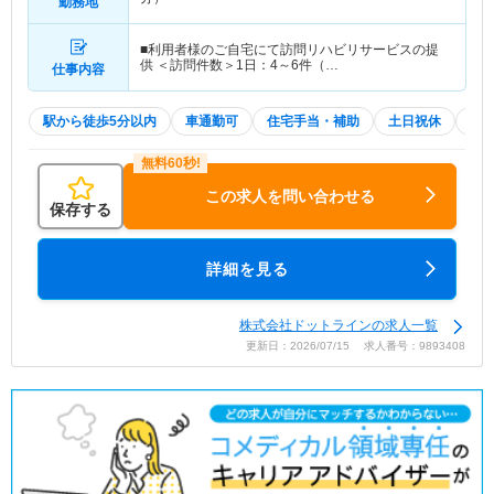
勤務地
■利用者様のご自宅にて訪問リハビリサービスの提
供 ＜訪問件数＞1日：4～6件（…
仕事内容
駅から徒歩5分以内
車通勤可
住宅手当・補助
土日祝休
積
この求人を問い合わせる
保存する
詳細を見る
株式会社ドットラインの求人一覧
更新日：2026/07/15 求人番号：9893408