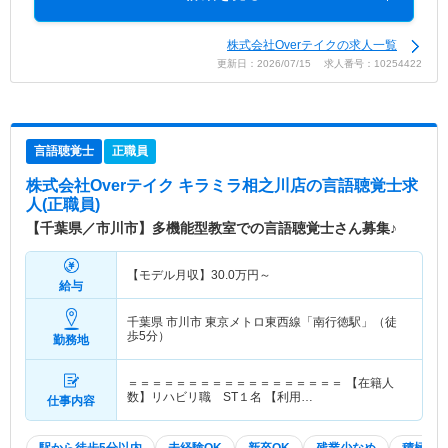
株式会社Overテイクの求人一覧
更新日：2026/07/15 求人番号：10254422
言語聴覚士
正職員
株式会社Overテイク キラミラ相之川店
の言語聴覚士求
人(正職員)
【千葉県／市川市】多機能型教室での言語聴覚士さん募集♪
【モデル月収】
30.0
万円～
給与
千葉県 市川市
東京メトロ東西線「南行徳駅」（徒
歩5分）
勤務地
＝＝＝＝＝＝＝＝＝＝＝＝＝＝＝＝＝＝ 【在籍人
数】リハビリ職 ST１名 【利用…
仕事内容