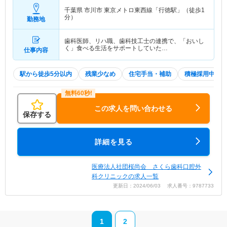
千葉県 市川市
東京メトロ東西線「行徳駅」（徒歩1
分）
勤務地
歯科医師、リハ職、歯科技工士の連携で、「おいし
く」食べる生活をサポートしていた…
仕事内容
駅から徒歩5分以内
残業少なめ
住宅手当・補助
積極採用中
この求人を問い合わせる
保存する
詳細を見る
医療法人社団桜尚会 さくら歯科口腔外
科クリニックの求人一覧
更新日：2024/06/03 求人番号：9787733
1
2