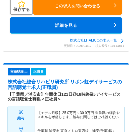
この求人を問い合わせる
保存する
詳細を見る
株式会社LITALICOの求人一覧
更新日：2026/04/17 求人番号：10114811
言語聴覚士
正職員
株式会社総合リハビリ研究所 リボン虹デイサービス
の
言語聴覚士求人(正職員)
【千葉県／浦安市】年間休日121日◎18時終業♪デイサービス
の言語聴覚士募集＜正社員＞
【モデル月収】
25.0
万円～
30.0
万円
※前職の経験や
スキルを考慮します。給与に関してはご相談くだい
給与
千葉県 浦安市
東京メトロ東西線「浦安(千葉)駅」