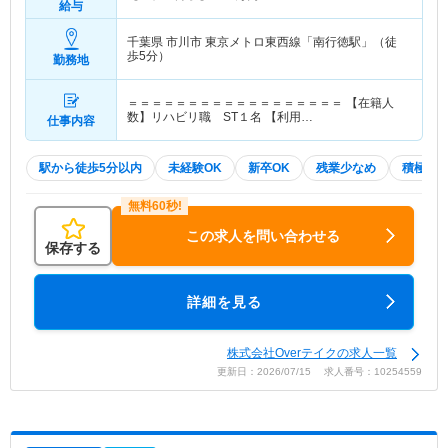
給与
千葉県 市川市
東京メトロ東西線「南行徳駅」（徒
歩5分）
勤務地
＝＝＝＝＝＝＝＝＝＝＝＝＝＝＝＝＝＝ 【在籍人
数】リハビリ職 ST１名 【利用…
仕事内容
駅から徒歩5分以内
未経験OK
新卒OK
残業少なめ
積極採
この求人を問い合わせる
保存する
詳細を見る
株式会社Overテイクの求人一覧
更新日：2026/07/15 求人番号：10254559