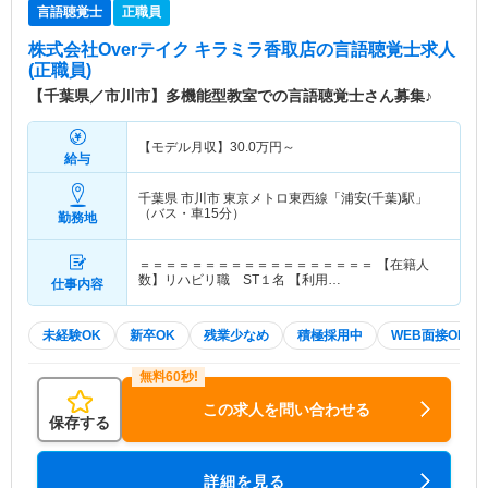
言語聴覚士
正職員
株式会社Overテイク キラミラ香取店
の言語聴覚士求人
(正職員)
【千葉県／市川市】多機能型教室での言語聴覚士さん募集♪
【モデル月収】
30.0
万円～
給与
千葉県 市川市
東京メトロ東西線「浦安(千葉)駅」
（バス・車15分）
勤務地
＝＝＝＝＝＝＝＝＝＝＝＝＝＝＝＝＝＝ 【在籍人
数】リハビリ職 ST１名 【利用…
仕事内容
未経験OK
新卒OK
残業少なめ
積極採用中
WEB面接OK
この求人を問い合わせる
保存する
詳細を見る