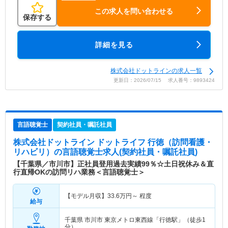
この求人を問い合わせる
保存する
詳細を見る
株式会社ドットラインの求人一覧
更新日：2026/07/15 求人番号：9893424
言語聴覚士
契約社員・嘱託社員
株式会社ドットライン ドットライフ 行徳（訪問看護・
リハビリ）
の言語聴覚士求人(契約社員・嘱託社員)
【千葉県／市川市】正社員登用過去実績99％☆土日祝休み＆直
行直帰OKの訪問リハ業務＜言語聴覚士＞
【モデル月収】
33.6
万円～
程度
給与
千葉県 市川市
東京メトロ東西線「行徳駅」（徒歩1
分）