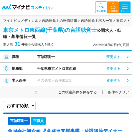
マイナビコメディカル
言語聴覚士の転職情報
言語聴覚士求人一覧
東京メト
東京メトロ東西線(千葉県)の言語聴覚士
公開求人・転
職・募集情報一覧
31
求人数
件
※非公開求人を除く
2026年08月07日(金)更新
職種
言語聴覚士
変更する
勤務地
千葉県東京メトロ東西線
変更する
求人条件
その他求人条件未設定
変更する
この検索条件を保存する
条件をクリア
言語聴覚士
正職員
合同会社旭企画 児童発達支援事業・放課後等デイサー