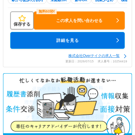
駅から徒歩5分以内
未経験OK
新卒OK
残業少なめ
積極採
この求人を問い合わせる
保存する
詳細を見る
株式会社Overテイクの求人一覧
更新日：2026/07/15 求人番号：10254419