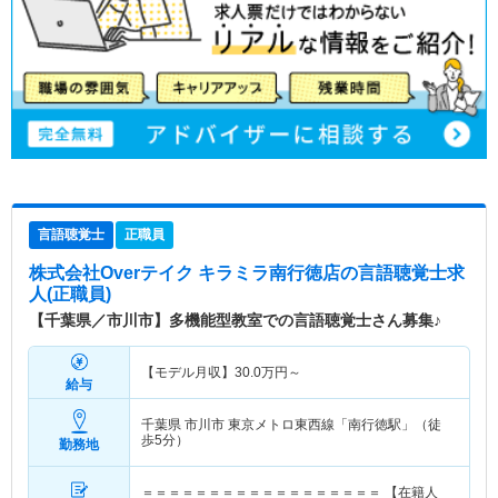
言語聴覚士
正職員
株式会社Overテイク キラミラ南行徳店
の言語聴覚士求
人(正職員)
【千葉県／市川市】多機能型教室での言語聴覚士さん募集♪
【モデル月収】
30.0
万円～
給与
千葉県 市川市
東京メトロ東西線「南行徳駅」（徒
歩5分）
勤務地
＝＝＝＝＝＝＝＝＝＝＝＝＝＝＝＝＝＝ 【在籍人