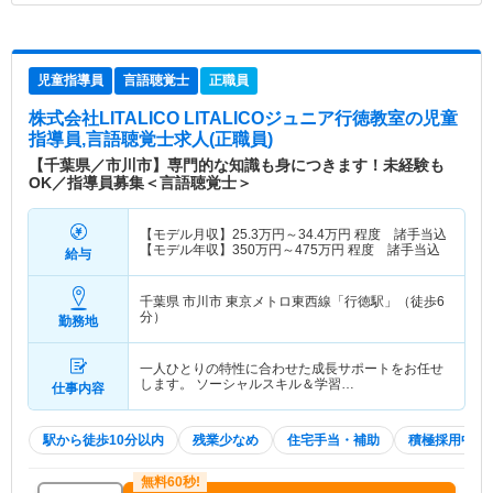
児童指導員
言語聴覚士
正職員
株式会社LITALICO LITALICOジュニア行徳教室
の児童
指導員,言語聴覚士求人(正職員)
【千葉県／市川市】専門的な知識も身につきます！未経験も
OK／指導員募集＜言語聴覚士＞
【モデル月収】
25.3
万円～
34.4
万円
程度 諸手当込
【モデル年収】
350
万円～
475
万円
程度 諸手当込
給与
千葉県 市川市
東京メトロ東西線「行徳駅」（徒歩6
分）
勤務地
一人ひとりの特性に合わせた成長サポートをお任せ
します。 ソーシャルスキル＆学習…
仕事内容
駅から徒歩10分以内
残業少なめ
住宅手当・補助
積極採用中