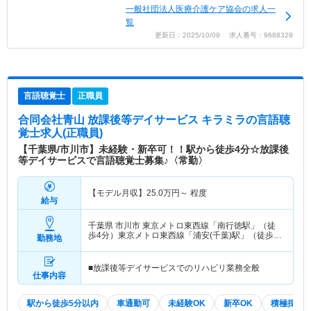
一般社団法人医療介護ケア協会の求人一
覧
更新日：2025/10/09 求人番号：9688329
言語聴覚士
正職員
合同会社青山 放課後等デイサービス キラミラ
の言語聴
覚士求人(正職員)
【千葉県/市川市】未経験・新卒可！！駅から徒歩4分☆放課後
等デイサービスで言語聴覚士募集♪〈常勤〉
【モデル月収】
25.0
万円～
程度
給与
千葉県 市川市
東京メトロ東西線「南行徳駅」（徒
歩4分）東京メトロ東西線「浦安(千葉)駅」（徒歩
勤務地
17分）
■放課後等デイサービスでのリハビリ業務全般
仕事内容
駅から徒歩5分以内
車通勤可
未経験OK
新卒OK
積極採用