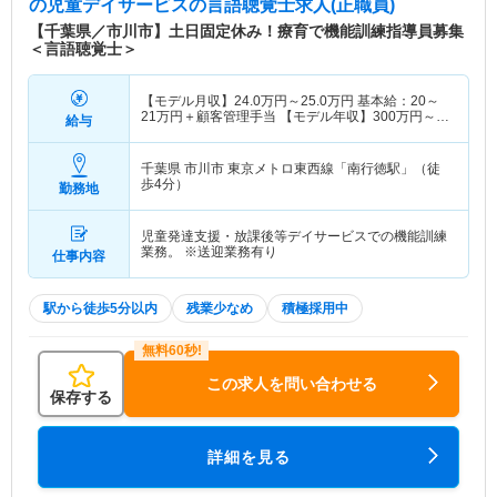
の児童デイサービス
の言語聴覚士求人(正職員)
【千葉県／市川市】土日固定休み！療育で機能訓練指導員募集
＜言語聴覚士＞
【モデル月収】
24.0
万円～
25.0
万円
基本給：20～
21万円＋顧客管理手当 【モデル年収】
300
万円～
給与
350
万円
千葉県 市川市
東京メトロ東西線「南行徳駅」（徒
歩4分）
勤務地
児童発達支援・放課後等デイサービスでの機能訓練
業務。 ※送迎業務有り
仕事内容
駅から徒歩5分以内
残業少なめ
積極採用中
この求人を問い合わせる
保存する
詳細を見る