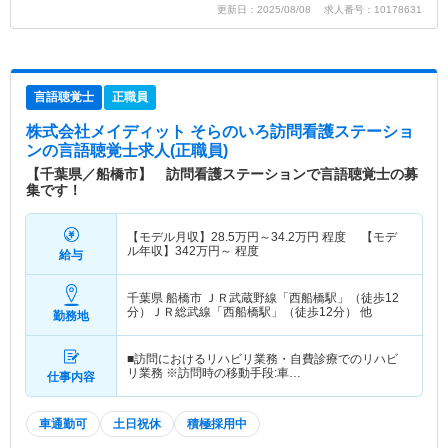
更新日：2025/08/08 求人番号：10178631
言語聴覚士
正職員
株式会社メイディット そらのいろ訪問看護ステーショ
ン
の言語聴覚士求人(正職員)
【千葉県／船橋市】 訪問看護ステーションで言語聴覚士の募
集です！
【モデル月収】
28.5
万円～
34.2
万円
程度 【モデ
ル年収】
342
万円～
程度
給与
千葉県 船橋市
ＪＲ武蔵野線「西船橋駅」（徒歩12
分）ＪＲ総武線「西船橋駅」（徒歩12分） 他
勤務地
■訪問におけるリハビリ業務・自費診療でのリハビ
リ業務 ※訪問時の移動手段:車…
仕事内容
車通勤可
土日祝休
積極採用中