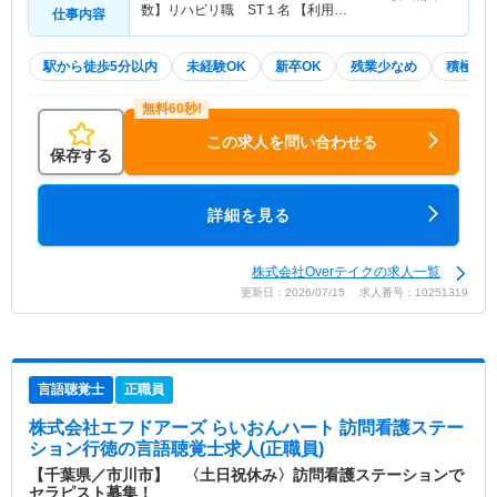
数】リハビリ職 ST１名 【利用…
仕事内容
駅から徒歩5分以内
未経験OK
新卒OK
残業少なめ
積極採
この求人を問い合わせる
保存する
詳細を見る
株式会社Overテイクの求人一覧
更新日：2026/07/15 求人番号：10251319
言語聴覚士
正職員
株式会社エフドアーズ らいおんハート 訪問看護ステー
ション行徳
の言語聴覚士求人(正職員)
【千葉県／市川市】 〈土日祝休み〉訪問看護ステーションで
セラピスト募集！