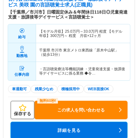
ビス 美咲 園
の言語聴覚士求人(正職員)
【千葉県／市川市】日曜固定休み＆年間休日118日◎児童発達
支援・放課後等デイサービス＜言語聴覚士＞
【モデル月収】
25.0
万円～
33.0
万円
程度 【モデル
年収】
300
万円～
程度 月収×12ヶ月
給与
千葉県 市川市
東京メトロ東西線「原木中山駅」
（徒歩13分）
勤務地
・言語聴覚療法等機能訓練 ・児童発達支援・放課後
等デイサービスに係る業務 ◆令…
仕事内容
車通勤可
残業少なめ
積極採用中
WEB面接OK
この求人を問い合わせる
保存する
詳細を見る