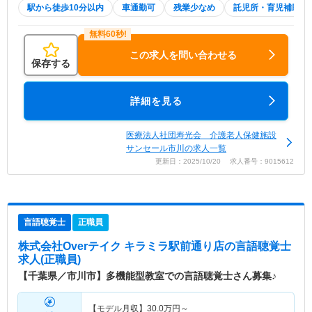
駅から徒歩10分以内
車通勤可
残業少なめ
託児所・育児補助
この求人を問い合わせる
保存する
詳細を見る
医療法人社団寿光会 介護老人保健施設
サンセール市川の求人一覧
更新日：2025/10/20 求人番号：9015612
言語聴覚士
正職員
株式会社Overテイク キラミラ駅前通り店
の言語聴覚士
求人(正職員)
【千葉県／市川市】多機能型教室での言語聴覚士さん募集♪
【モデル月収】
30.0
万円～