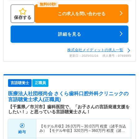
この求人を問い合わせる
保存する
詳細を見る
株式会社メイディットの求人一覧
更新日：2025/01/24 求人番号：9769995
言語聴覚士
正職員
医療法人社団桜尚会 さくら歯科口腔外科クリニック
の
言語聴覚士求人(正職員)
【千葉県／市川市】歯科医院で、「お子さんの言語発達支援を
したい！」と思っている言語聴覚士さん！
【モデル月収】
26.0
万円～
30.0
万円
程度（諸手当込
み） 【モデル年収】
320
万円～
360
万円
程度（諸手
給与
当込み）