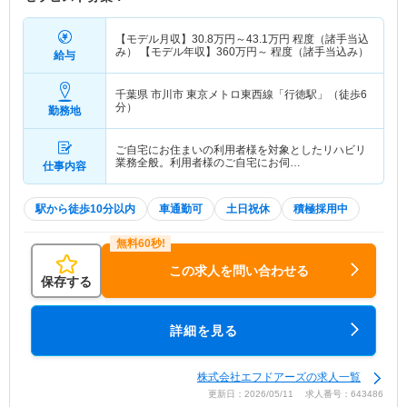
【モデル月収】
30.8
万円～
43.1
万円
程度（諸手当込
み） 【モデル年収】
360
万円～
程度（諸手当込み）
給与
千葉県 市川市
東京メトロ東西線「行徳駅」（徒歩6
分）
勤務地
ご自宅にお住まいの利用者様を対象としたリハビリ
業務全般。利用者様のご自宅にお伺…
仕事内容
駅から徒歩10分以内
車通勤可
土日祝休
積極採用中
この求人を問い合わせる
保存する
詳細を見る
株式会社エフドアーズの求人一覧
更新日：2026/05/11 求人番号：643486