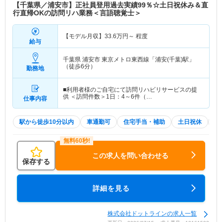
【千葉県／浦安市】正社員登用過去実績99％☆土日祝休み＆直
行直帰OKの訪問リハ業務＜言語聴覚士＞
【モデル月収】
33.6
万円～
程度
給与
千葉県 浦安市
東京メトロ東西線「浦安(千葉)駅」
（徒歩6分）
勤務地
■利用者様のご自宅にて訪問リハビリサービスの提
供 ＜訪問件数＞1日：4～6件（…
仕事内容
駅から徒歩10分以内
車通勤可
住宅手当・補助
土日祝休
積
この求人を問い合わせる
保存する
詳細を見る
株式会社ドットラインの求人一覧