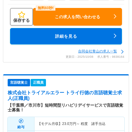
この求人を問い合わせる
保存する
詳細を見る
合同会社青山の求人一覧
更新日：2025/10/08 求人番号：9838164
言語聴覚士
正職員
株式会社トライアルエラー トライ行徳
の言語聴覚士求
人(正職員)
【千葉県／市川市】短時間型リハビリデイサービスで言語聴覚
士募集！
【モデル月収】
23.0
万円～
程度 諸手当込
給与