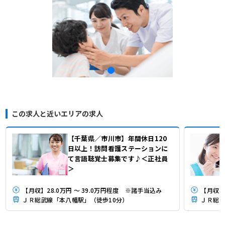
この求人と近いエリアの求人
【千葉県／市川市】年間休日120
日以上！訪問看護ステーションに
て言語聴覚士募集です♪＜正社員
＞
【月収】28.0万円 ～ 39.0万円程度 ※諸手当込み
【月収】
ＪＲ総武線「本八幡駅」（徒歩10分）
ＪＲ総武