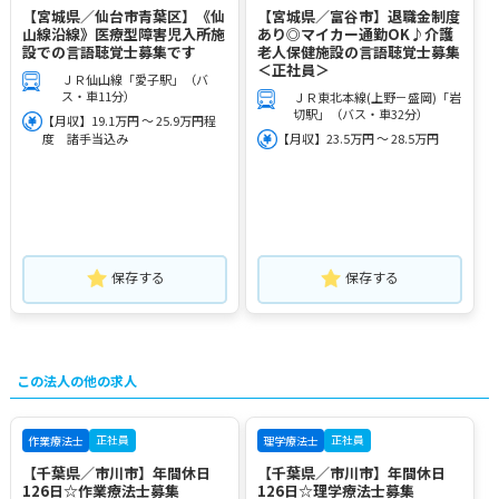
【宮城県／仙台市青葉区】《仙
【宮城県／富谷市】退職金制度
山線沿線》医療型障害児入所施
あり◎マイカー通勤OK♪介護
設での言語聴覚士募集です
老人保健施設の言語聴覚士募集
＜正社員＞
ＪＲ仙山線「愛子駅」（バ
ス・車11分）
ＪＲ東北本線(上野－盛岡)「岩
切駅」（バス・車32分）
【月収】19.1万円 ～ 25.9万円程
度 諸手当込み
【月収】23.5万円 ～ 28.5万円
保存する
保存する
この法人の他の求人
正社員
正社員
作業療法士
理学療法士
【千葉県／市川市】年間休日
【千葉県／市川市】年間休日
126日☆作業療法士募集
126日☆理学療法士募集