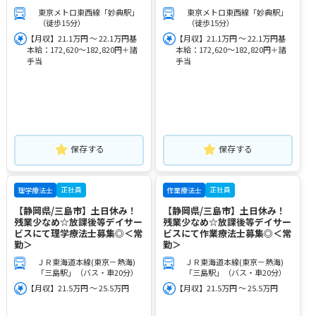
東京メトロ東西線「妙典駅」
東京メトロ東西線「妙典駅」
（徒歩15分）
（徒歩15分）
【月収】21.1万円 ～ 22.1万円基
【月収】21.1万円 ～ 22.1万円基
本給：172,620～182,820円＋諸
本給：172,620～182,820円＋諸
手当
手当
保存する
保存する
正社員
正社員
理学療法士
作業療法士
【静岡県/三島市】土日休み！
【静岡県/三島市】土日休み！
残業少なめ☆放課後等デイサー
残業少なめ☆放課後等デイサー
ビスにて理学療法士募集◎＜常
ビスにて作業療法士募集◎＜常
勤＞
勤＞
ＪＲ東海道本線(東京－熱海)
ＪＲ東海道本線(東京－熱海)
「三島駅」（バス・車20分）
「三島駅」（バス・車20分）
【月収】21.5万円 ～ 25.5万円
【月収】21.5万円 ～ 25.5万円