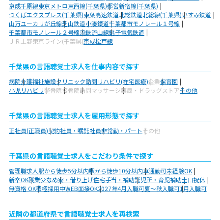
京成千原線
東京メトロ東西線(千葉県)
都営新宿線(千葉県)
つくばエクスプレス(千葉県)
東葉高速鉄道
北総鉄道北総線(千葉県)
いすみ鉄道
山万ユーカリが丘線
芝山鉄道
小湊鐵道
千葉都市モノレール１号線
千葉都市モノレール２号線
流鉄流山線
銚子電気鉄道
ＪＲ上野東京ライン(千葉県)
京成松戸線
千葉県の言語聴覚士求人を仕事内容で探す
病院
介護福祉施設
クリニック
訪問リハビリ(在宅医療)
企業
保育園
小児リハビリ
整骨院
接骨院
訪問マッサージ
薬局・ドラッグストア
その他
千葉県の言語聴覚士求人を雇用形態で探す
正社員(正職員)
契約社員・嘱託社員
非常勤・パート
その他
千葉県の言語聴覚士求人をこだわり条件で探す
管理職求人
駅から徒歩5分以内
駅から徒歩10分以内
車通勤可
未経験OK
新卒OK
残業少なめ
寮・借り上げ
住宅手当・補助
託児所・育児補助
土日祝休
無資格 OK
積極採用中
WEB面接OK
2027年4月入職可
夏～秋入職可
1月入職可
近隣の都道府県で言語聴覚士求人を再検索