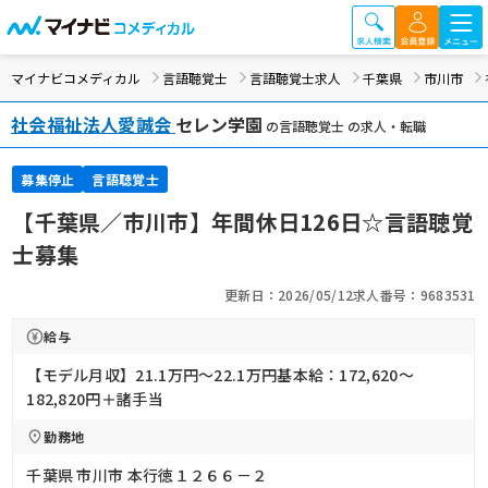
マイナビコメディカル
言語聴覚士
言語聴覚士求人
千葉県
市川市
社会福祉法人愛誠会
セレン学園
の言語聴覚士 の求人・転職
募集停止
言語聴覚士
【千葉県／市川市】年間休日126日☆言語聴覚
士募集
更新日：2026/05/12
求人番号：9683531
給与
【モデル月収】21.1万円〜22.1万円基本給：172,620～
182,820円＋諸手当
勤務地
千葉県 市川市 本行徳１２６６－２