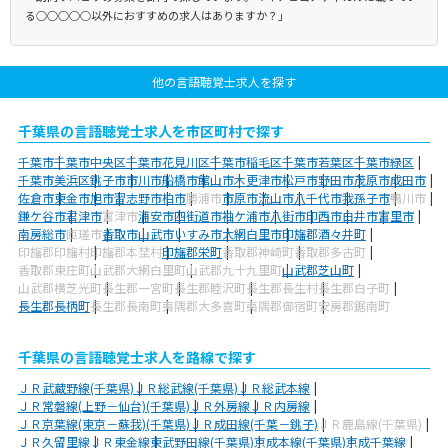
る○○○○○以外におすすめの求人はありますか？」
他の言語聴覚士求人を探す
千葉県の言語聴覚士求人を市区町村で探す
千葉市
千葉市中央区
千葉市花見川区
千葉市稲毛区
千葉市若葉区
千葉市緑区
千葉市美浜区
銚子市
市川市
船橋市
館山市
木更津市
松戸市
野田市
茂原市
成田市
佐倉市
東金市
旭市
習志野市
柏市
勝浦市
市原市
流山市
八千代市
我孫子市
鴨川市
鎌ケ谷市
君津市
富津市
浦安市
四街道市
袖ケ浦市
八街市
印西市
白井市
富里市
南房総市
匝瑳市
香取市
山武市
いすみ市
大網白里市
印旛郡酒々井町
印旛郡印旛村
印旛郡本埜村
印旛郡栄町
香取郡神崎町
香取郡多古町
香取郡東庄町
山武郡大網白里町
山武郡九十九里町
山武郡芝山町
山武郡横芝光町
長生郡一宮町
長生郡睦沢町
長生郡長生村
長生郡白子町
長生郡長柄町
長生郡長南町
夷隅郡大多喜町
夷隅郡御宿町
安房郡鋸南町
千葉県の言語聴覚士求人を路線で探す
ＪＲ武蔵野線(千葉県)
ＪＲ総武線(千葉県)
ＪＲ総武本線
ＪＲ常磐線(上野－仙台)(千葉県)
ＪＲ外房線
ＪＲ内房線
ＪＲ京葉線(東京－蘇我)(千葉県)
ＪＲ成田線(千葉－銚子)
ＪＲ鹿島線(千葉県)
ＪＲ久留里線
ＪＲ東金線
東武野田線(千葉県)
京成本線(千葉県)
京成千葉線