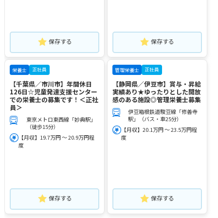
保存する
保存する
正社員
正社員
栄養士
管理栄養士
【千葉県／市川市】年間休日
【静岡県／伊豆市】賞与・昇給
126日☆児童発達支援センター
実績あり★ゆったりとした開放
での栄養士の募集です！＜正社
感のある施設◎管理栄養士募集
員＞
伊豆箱根鉄道駿豆線「修善寺
駅」（バス・車25分）
東京メトロ東西線「妙典駅」
（徒歩15分）
【月収】20.1万円 ～ 23.5万円程
【月収】19.7万円 ～ 20.9万円程
度
度
保存する
保存する