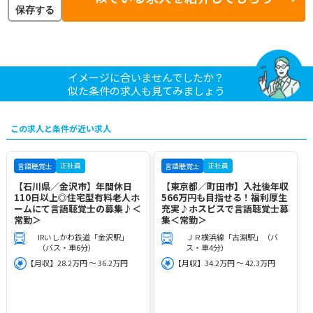
保存する
イメージに合いませんでしたか？
似た条件の求人も見てみましょう
この求人と条件が近い求人
正社員
正社員
言語聴覚士
言語聴覚士
【石川県／金沢市】年間休日
【東京都／町田市】入社後年収
110日以上◎住宅型有料老人ホ
566万円も目指せる！福利厚生
ームにて言語聴覚士の募集♪＜
充実♪ホスピスで言語聴覚士募
常勤＞
集＜常勤＞
IRいしかわ鉄道「金沢駅」
ＪＲ横浜線「古淵駅」（バ
（バス・車6分）
ス・車4分）
【月収】28.2万円 ～ 36.2万円
【月収】34.2万円 ～ 42.3万円