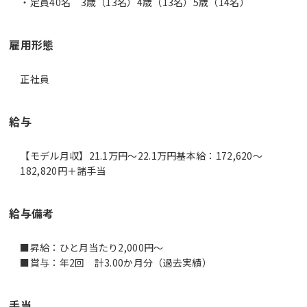
・定員40名 3歳（13名）4歳（13名）5歳（14名）
雇用形態
正社員
給与
【モデル月収】21.1万円〜22.1万円基本給：172,620～
182,820円＋諸手当
給与備考
■昇給：ひと月当たり2,000円～
■賞与：年2回 計3.00か月分（過去実績）
手当