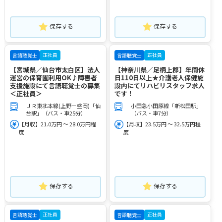
保存する
保存する
正社員
正社員
言語聴覚士
言語聴覚士
【宮城県／仙台市太白区】法人
【神奈川県／足柄上郡】年間休
運営の保育園利用OK♪障害者
日110日以上★介護老人保健施
支援施設にて言語聴覚士の募集
設内にてリハビリスタッフ求人
＜正社員＞
です！
ＪＲ東北本線(上野－盛岡)「仙
小田急小田原線「新松田駅」
台駅」（バス・車25分）
（バス・車7分）
【月収】21.0万円 ～ 28.0万円程
【月収】23.5万円 ～ 32.5万円程
度
度
保存する
保存する
正社員
正社員
言語聴覚士
言語聴覚士