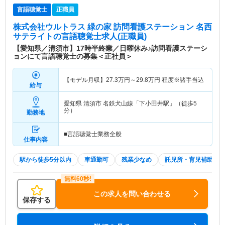
言語聴覚士
正職員
株式会社ウルトラス 緑の家 訪問看護ステーション 名西
サテライト
の言語聴覚士求人(正職員)
【愛知県／清須市】17時半終業／日曜休み♪訪問看護ステーシ
ョンにて言語聴覚士の募集＜正社員＞
【モデル月収】
27.3
万円～
29.8
万円
程度※諸手当込
給与
愛知県 清須市
名鉄犬山線「下小田井駅」（徒歩5
分）
勤務地
■言語聴覚士業務全般
仕事内容
駅から徒歩5分以内
車通勤可
残業少なめ
託児所・育児補助
この求人を問い合わせる
保存する