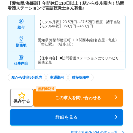
【愛知県/海部郡】年間休日110日以上！駅から徒歩圏内！訪問
看護ステーションで言語聴覚士さん募集♪
【モデル月収】
23.5
万円～
37.5
万円
程度 諸手当込
【モデル年収】
350
万円～
450
万円
給与
愛知県 海部郡蟹江町
ＪＲ関西本線(名古屋－亀山)
「蟹江駅」（徒歩1分）
勤務地
【仕事内容】 ■訪問看護ステーションにてリハビリ
業務全般
仕事内容
駅から徒歩5分以内
車通勤可
積極採用中
この求人を問い合わせる
保存する
詳細を見る
株式会社ARRIVALの求人一覧