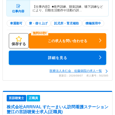
【仕事内容】 ■発声訓練、聴覚訓練、嚥下訓練など
により、日動生活動作や活動の訓…
仕事内容
車通勤可
寮・借り上げ
託児所・育児補助
積極採用中
この求人を問い合わせる
保存する
詳細を見る
医療法人永仁会 佐藤病院の求人一覧
更新日：2026/08/07 求人番号：502585
言語聴覚士
正職員
株式会社ARRIVAL すたーまいん訪問看護ステーション
蟹江
の言語聴覚士求人(正職員)