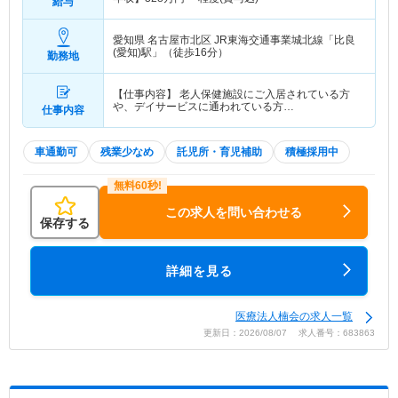
給与
愛知県 名古屋市北区
JR東海交通事業城北線「比良
(愛知)駅」（徒歩16分）
勤務地
【仕事内容】 老人保健施設にご入居されている方
や、デイサービスに通われている方…
仕事内容
車通勤可
残業少なめ
託児所・育児補助
積極採用中
この求人を問い合わせる
保存する
詳細を見る
医療法人楠会の求人一覧
更新日：2026/08/07 求人番号：683863