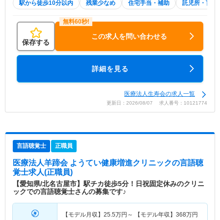
駅から徒歩10分以内
残業少なめ
住宅手当・補助
託児所・育児
この求人を問い合わせる
保存する
詳細を見る
医療法人生寿会の求人一覧
更新日：2026/08/07 求人番号：10121774
言語聴覚士
正職員
医療法人羊蹄会 ようてい健康増進クリニック
の言語聴
覚士求人(正職員)
【愛知県/北名古屋市】駅チカ徒歩5分！日祝固定休みのクリニ
ックでの言語聴覚士さんの募集です♪
【モデル月収】
25.5
万円～
【モデル年収】
368
万円