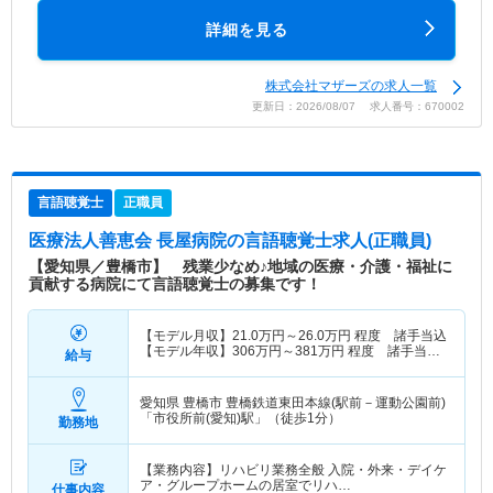
詳細を見る
株式会社マザーズの求人一覧
更新日：2026/08/07 求人番号：670002
言語聴覚士
正職員
医療法人善恵会 長屋病院
の言語聴覚士求人(正職員)
【愛知県／豊橋市】 残業少なめ♪地域の医療・介護・福祉に
貢献する病院にて言語聴覚士の募集です！
【モデル月収】
21.0
万円～
26.0
万円
程度 諸手当込
【モデル年収】
306
万円～
381
万円
程度 諸手当・
給与
賞与込
愛知県 豊橋市
豊橋鉄道東田本線(駅前－運動公園前)
「市役所前(愛知)駅」（徒歩1分）
勤務地
【業務内容】リハビリ業務全般 入院・外来・デイケ
ア・グループホームの居室でリハ…
仕事内容