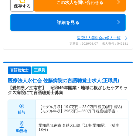
この求人を問い合わせる
保存する
詳細を見る
医療法人善樹会の求人一覧
更新日：2026/08/07 求人番号：545181
言語聴覚士
正職員
医療法人永仁会 佐藤病院
の言語聴覚士求人(正職員)
【愛知県／江南市】 昭和49年開業・地域に根ざしたケアミッ
クス病院にて言語聴覚士募集
【モデル月収】
19.0
万円～
23.0
万円
程度(諸手当込)
【モデル年収】
296
万円～
360
万円
程度(諸手当・賞
給与
与込)
愛知県 江南市
名鉄犬山線「江南(愛知)駅」（徒歩
18分）
勤務地