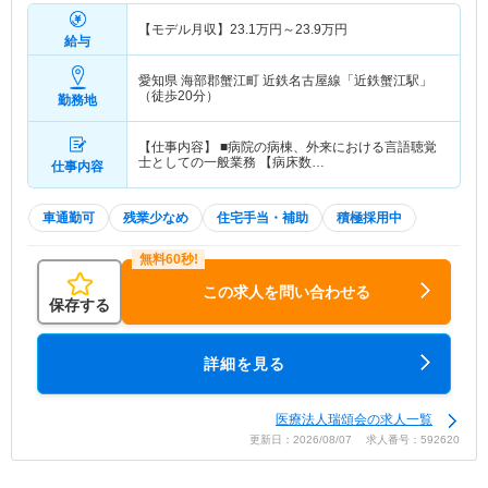
【モデル月収】
23.1
万円～
23.9
万円
給与
愛知県 海部郡蟹江町
近鉄名古屋線「近鉄蟹江駅」
（徒歩20分）
勤務地
【仕事内容】 ■病院の病棟、外来における言語聴覚
士としての一般業務 【病床数…
仕事内容
車通勤可
残業少なめ
住宅手当・補助
積極採用中
この求人を問い合わせる
保存する
詳細を見る
医療法人瑞頌会の求人一覧
更新日：2026/08/07 求人番号：592620