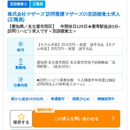
言語聴覚士
正職員
株式会社マザーズ 訪問看護マザーズ
の言語聴覚士求人
(正職員)
【愛知県／名古屋市西区】 年間休日125日★最寄駅徒歩2分♪
訪問リハビリ求人です＜言語聴覚士＞
【モデル月収】
25.0
万円～
程度 諸手当込 【モデ
ル年収】
355
万円～
程度 諸手当込
給与
愛知県 名古屋市西区
名古屋市営地下鉄鶴舞線「浅
間町駅」（徒歩10分）
勤務地
■訪問リハビリ業務全般 ※入職後半年程度は施設
訪問(同法人の有料老人ホーム)、…
仕事内容
駅から徒歩10分以内
車通勤可
残業少なめ
積極採用中
この求人を問い合わせる
保存する