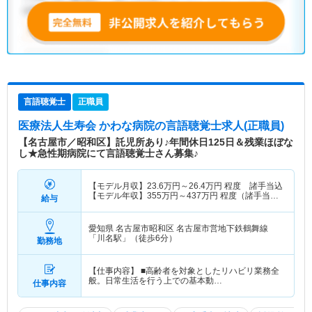
言語聴覚士
正職員
医療法人生寿会 かわな病院
の言語聴覚士求人(正職員)
【名古屋市／昭和区】託児所あり♪年間休日125日＆残業ほぼな
し★急性期病院にて言語聴覚士さん募集♪
【モデル月収】
23.6
万円～
26.4
万円
程度 諸手当込
【モデル年収】
355
万円～
437
万円
程度（諸手当
給与
込・賞与込）
愛知県 名古屋市昭和区
名古屋市営地下鉄鶴舞線
「川名駅」（徒歩6分）
勤務地
【仕事内容】 ■高齢者を対象としたリハビリ業務全
般。日常生活を行う上での基本動…
仕事内容