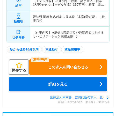
【モデル月収】
23.0
万円～
程度 諸手当込・新卒
(大卒)モデル 【モデル年収】
330
万円～
程度 賞与
給与
込・新卒(大卒)モデル
愛知県 岡崎市
名鉄名古屋本線「本宿(愛知)駅」（徒
歩7分）
勤務地
【仕事内容】 ■病棟入院患者及び通院患者に対する
リハビリテーション業務全般 【…
仕事内容
駅から徒歩10分以内
車通勤可
積極採用中
この求人を問い合わせる
保存する
詳細を見る
医療法人木南舎 冨田病院の求人一覧
更新日：2026/08/07 求人番号：9057642