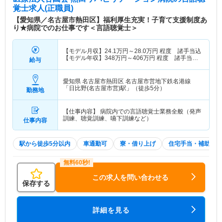
覚士求人(正職員)
【愛知県／名古屋市熱田区】福利厚生充実！子育て支援制度あ
り★病院でのお仕事です＜言語聴覚士＞
【モデル月収】
24.1
万円～
28.0
万円
程度 諸手当込
【モデル年収】
348
万円～
406
万円
程度 諸手当・
給与
賞与込
愛知県 名古屋市熱田区
名古屋市営地下鉄名港線
「日比野(名古屋市営)駅」（徒歩5分）
勤務地
【仕事内容】 病院内での言語聴覚士業務全般（発声
訓練、聴覚訓練、嚥下訓練など）
仕事内容
駅から徒歩5分以内
車通勤可
寮・借り上げ
住宅手当・補助
この求人を問い合わせる
保存する
詳細を見る