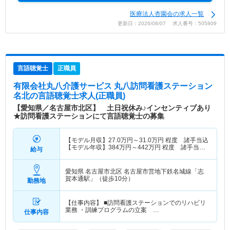
医療法人杏園会の求人一覧
更新日：2026/08/07 求人番号：505809
言語聴覚士
正職員
有限会社丸八介護サービス 丸八訪問看護ステーション
名北
の言語聴覚士求人(正職員)
【愛知県／名古屋市北区】 土日祝休み♪インセンティブあり
★訪問看護ステーションにて言語聴覚士の募集
【モデル月収】
27.0
万円～
31.0
万円
程度 諸手当込
【モデル年収】
384
万円～
442
万円
程度 諸手当・
給与
賞与込
愛知県 名古屋市北区
名古屋市営地下鉄名城線「志
賀本通駅」（徒歩10分）
勤務地
【仕事内容】 ■訪問看護ステーションでのリハビリ
業務 ・訓練プログラムの立案 …
仕事内容