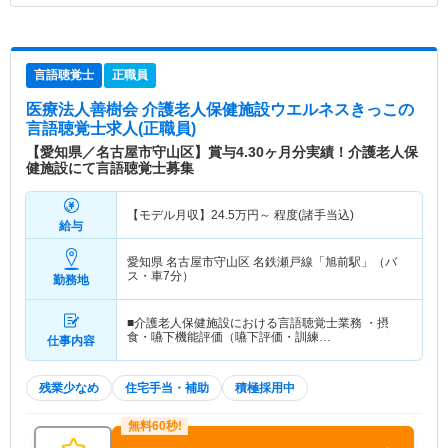
言語聴覚士
正職員
医療法人善樹会 介護老人保健施設ウエルネスきっこ
の
言語聴覚士求人(正職員)
【愛知県／名古屋市守山区】賞与4.30ヶ月分実績！介護老人保
健施設にて言語聴覚士募集
【モデル月収】
24.5
万円～
程度(諸手当込)
給与
愛知県 名古屋市守山区
名鉄瀬戸線「旭前駅」（バ
ス・車7分）
勤務地
■介護老人保健施設における言語聴覚士業務 ・摂
食・嚥下機能評価（嚥下評価・訓練…
仕事内容
残業少なめ
住宅手当・補助
積極採用中