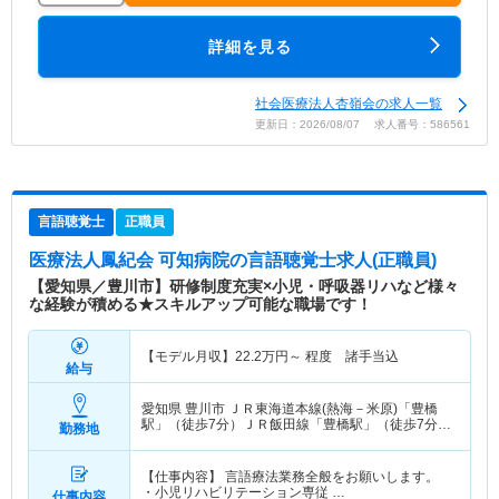
詳細を見る
社会医療法人杏嶺会の求人一覧
更新日：2026/08/07 求人番号：586561
言語聴覚士
正職員
医療法人鳳紀会 可知病院
の言語聴覚士求人(正職員)
【愛知県／豊川市】研修制度充実×小児・呼吸器リハなど様々
な経験が積める★スキルアップ可能な職場です！
【モデル月収】
22.2
万円～
程度 諸手当込
給与
愛知県 豊川市
ＪＲ東海道本線(熱海－米原)「豊橋
駅」（徒歩7分）ＪＲ飯田線「豊橋駅」（徒歩7分）
勤務地
他
【仕事内容】 言語療法業務全般をお願いします。
・小児リハビリテーション専従 …
仕事内容