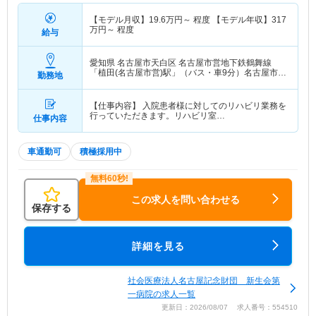
【モデル月収】
19.6
万円～
程度 【モデル年収】
317
万円～
程度
給与
愛知県 名古屋市天白区
名古屋市営地下鉄鶴舞線
「植田(名古屋市営)駅」（バス・車9分）名古屋市営
勤務地
地下鉄桜通線「相生山駅」（バス・車5分）
【仕事内容】 入院患者様に対してのリハビリ業務を
行っていただきます。リハビリ室…
仕事内容
車通勤可
積極採用中
この求人を問い合わせる
保存する
詳細を見る
社会医療法人名古屋記念財団 新生会第
一病院の求人一覧
更新日：2026/08/07 求人番号：554510