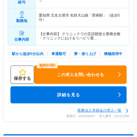
～
給与
愛知県 北名古屋市
名鉄犬山線「西春駅」（徒歩5
分）
勤務地
【仕事内容】 クリニックでの言語聴覚士業務全般
・クリニックにおけるリハビリ業…
仕事内容
駅から徒歩5分以内
車通勤可
寮・借り上げ
積極採用中
この求人を問い合わせる
保存する
詳細を見る
医療法人羊蹄会の求人一覧
更新日：2026/08/07 求人番号：10121266