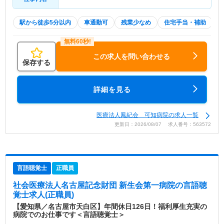
駅から徒歩5分以内
車通勤可
残業少なめ
住宅手当・補助
この求人を問い合わせる
保存する
詳細を見る
医療法人鳳紀会 可知病院の求人一覧
更新日：2026/08/07 求人番号：563572
言語聴覚士
正職員
社会医療法人名古屋記念財団 新生会第一病院
の言語聴
覚士求人(正職員)
【愛知県／名古屋市天白区】年間休日126日！福利厚生充実の
病院でのお仕事です＜言語聴覚士＞