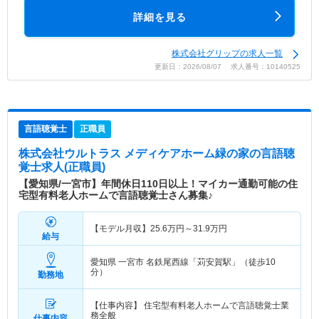
詳細を見る
株式会社グリップの求人一覧
更新日：2026/08/07 求人番号：10140525
言語聴覚士
正職員
株式会社ウルトラス メディケアホーム緑の家
の言語聴
覚士求人(正職員)
【愛知県/一宮市】年間休日110日以上！マイカー通勤可能の住
宅型有料老人ホームで言語聴覚士さん募集♪
【モデル月収】
25.6
万円～
31.9
万円
給与
愛知県 一宮市
名鉄尾西線「苅安賀駅」（徒歩10
分）
勤務地
【仕事内容】 住宅型有料老人ホームで言語聴覚士業
務全般
仕事内容