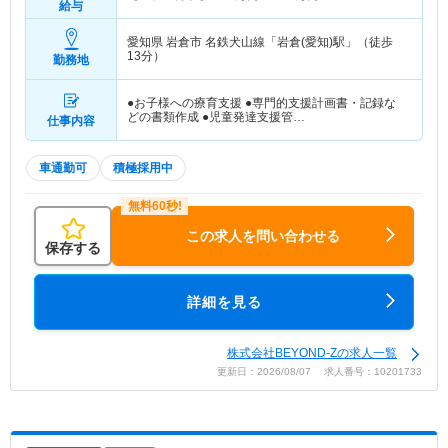
給与
愛知県 岩倉市
名鉄犬山線「岩倉(愛知)駅」（徒歩
13分）
勤務地
●お子様への療育支援 ●専門的支援計画書・記録な
どの書類作成 ●児童発達支援管…
仕事内容
車通勤可
積極採用中
この求人を問い合わせる
保存する
詳細を見る
株式会社BEYOND-Zの求人一覧
更新日：2026/08/07 求人番号：10201733