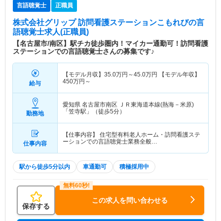
言語聴覚士
正職員
株式会社グリップ 訪問看護ステーションこもれび
の言
語聴覚士求人(正職員)
【名古屋市/南区】駅チカ徒歩圏内！マイカー通勤可！訪問看護
ステーションでの言語聴覚士さんの募集です♪
【モデル月収】
35.0
万円～
45.0
万円
【モデル年収】
450
万円～
給与
愛知県 名古屋市南区
ＪＲ東海道本線(熱海－米原)
「笠寺駅」（徒歩5分）
勤務地
【仕事内容】 住宅型有料老人ホーム・訪問看護ステ
ーションでの言語聴覚士業務全般…
仕事内容
駅から徒歩5分以内
車通勤可
積極採用中
この求人を問い合わせる
保存する