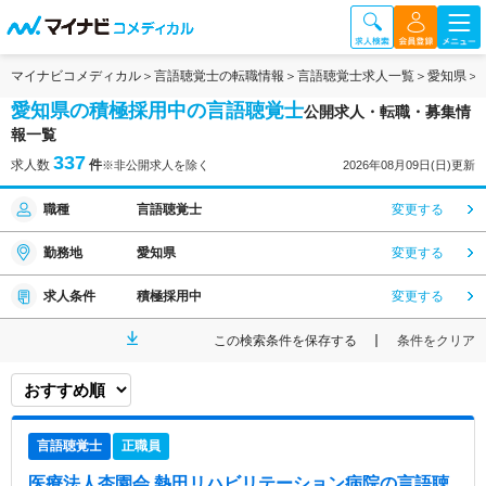
マイナビコメディカル
言語聴覚士の転職情報
言語聴覚士求人一覧
愛知県
愛知県の積極採用中の言語聴覚士
公開求人・転職・募集情
報一覧
337
求人数
件
※非公開求人を除く
2026年08月09日(日)更新
職種
言語聴覚士
変更する
勤務地
愛知県
変更する
求人条件
積極採用中
変更する
この検索条件を保存する
条件をクリア
言語聴覚士
正職員
医療法人杏園会 熱田リハビリテーション病院
の言語聴