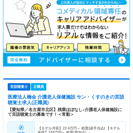
言語聴覚士
正職員
医療法人楠会 介護老人保健施設 サン・くすのき
の言語
聴覚士求人(正職員)
【愛知県／名古屋市北区】残業ほぼなし♪介護老人保健施設に
て言語聴覚士の募集です！＜常勤＞
【モデル月収】
22.4
万円～
程度(諸手当込) 【モデル
年収】
328
万円～
程度(賞与込)