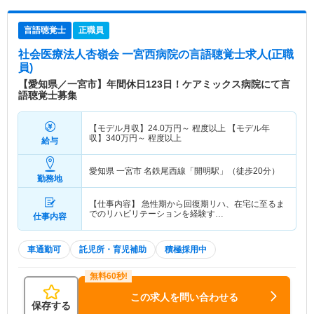
言語聴覚士
正職員
社会医療法人杏嶺会 一宮西病院
の言語聴覚士求人(正職
員)
【愛知県／一宮市】年間休日123日！ケアミックス病院にて言
語聴覚士募集
【モデル月収】
24.0
万円～
程度以上 【モデル年
収】
340
万円～
程度以上
給与
愛知県 一宮市
名鉄尾西線「開明駅」（徒歩20分）
勤務地
【仕事内容】 急性期から回復期リハ、在宅に至るま
でのリハビリテーションを経験す…
仕事内容
車通勤可
託児所・育児補助
積極採用中
この求人を問い合わせる
保存する