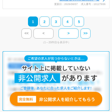
更新日：2026/08/07 求人番号：10127936
1
2
3
4
5
<<
<
>
>>
（1～20件目を表示中）