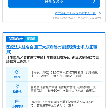
詳細を見る
株式会社ウルトラスの求人一覧
更新日：2026/08/07 求人番号：10111045
言語聴覚士
正職員
医療法人桂名会 重工大須病院
の言語聴覚士求人(正職
員)
【愛知県／名古屋市中区】年間休日数多め♪新設の病院にて言
語聴覚士募集！
【モデル月収】
23.0
万円～
27.6
万円
程度 諸手当込
【モデル年収】
339
万円～
408
万円
程度
給与
愛知県 名古屋市中区
名古屋市営地下鉄鶴舞線「大
須観音駅」（徒歩10分）名鉄名古屋本線「山王(愛
勤務地
知)駅」（徒歩10分）
2024年1月に大須病院と重工記念病院が統合され
て、名古屋市中区に新たに「重工…
仕事内容