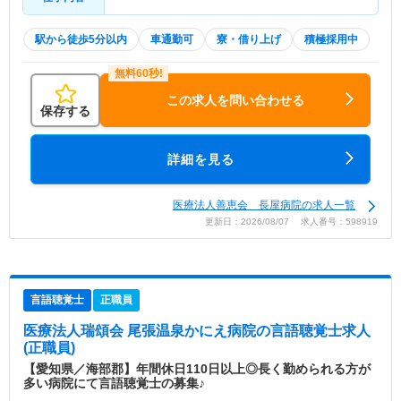
駅から徒歩5分以内
車通勤可
寮・借り上げ
積極採用中
この求人を問い合わせる
保存する
詳細を見る
医療法人善恵会 長屋病院の求人一覧
更新日：2026/08/07 求人番号：598919
言語聴覚士
正職員
医療法人瑞頌会 尾張温泉かにえ病院
の言語聴覚士求人
(正職員)
【愛知県／海部郡】年間休日110日以上◎長く勤められる方が
多い病院にて言語聴覚士の募集♪