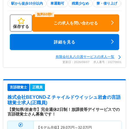
駅から徒歩10分以内
車通勤可
残業少なめ
寮・借り上げ
土
この求人を問い合わせる
保存する
詳細を見る
有限会社丸八介護サービスの求人一覧
更新日：2026/08/07 求人番号：10270601
言語聴覚士
正職員
株式会社BEYOND-Z チャイルドウイッシュ岩倉
の言語
聴覚士求人(正職員)
【愛知県/岩倉市】完全週休2日制！放課後等デイサービスでの
言語聴覚士さん募集です！
【モデル月収】
29.0
万円～
32.0
万円