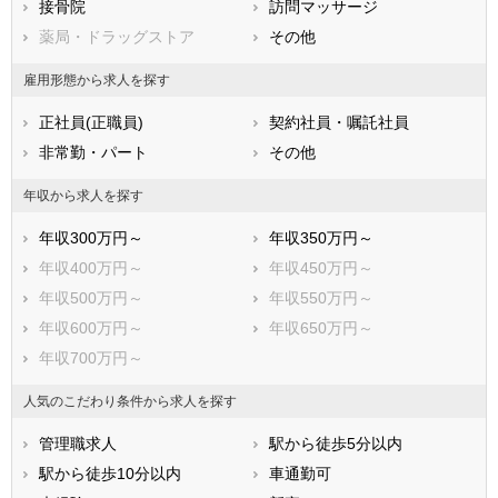
広島県
接骨院
山口県
訪問マッサージ
徳島県
香川県
薬局・ドラッグストア
愛媛県
その他
高知県
福岡県
佐賀県
長崎県
雇用形態から求人を探す
熊本県
大分県
宮崎県
正社員(正職員)
契約社員・嘱託社員
鹿児島県
沖縄県
非常勤・パート
その他
年収から求人を探す
年収300万円～
年収350万円～
年収400万円～
年収450万円～
年収500万円～
年収550万円～
年収600万円～
年収650万円～
年収700万円～
人気のこだわり条件から求人を探す
管理職求人
駅から徒歩5分以内
駅から徒歩10分以内
車通勤可