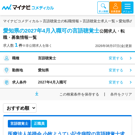
マイナビコメディカル
言語聴覚士の転職情報
言語聴覚士求人一覧
愛知県の
愛知県の2027年4月入職可の言語聴覚士
公開求人・転
職・募集情報一覧
1
求人数
件
※非公開求人を除く
2026年08月07日(金)更新
職種
言語聴覚士
変更する
勤務地
愛知県
変更する
求人条件
2027年4月入職可
変更する
この検索条件を保存する
条件をクリア
言語聴覚士
正職員
医療法人羊蹄会 小牧ようてい記念病院
の言語聴覚士求