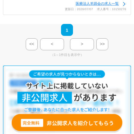
医療法人羊蹄会の求人一覧
更新日：2026/07/07 求人番号：10150276
1
<<
<
>
>>
（1～1件目を表示中）