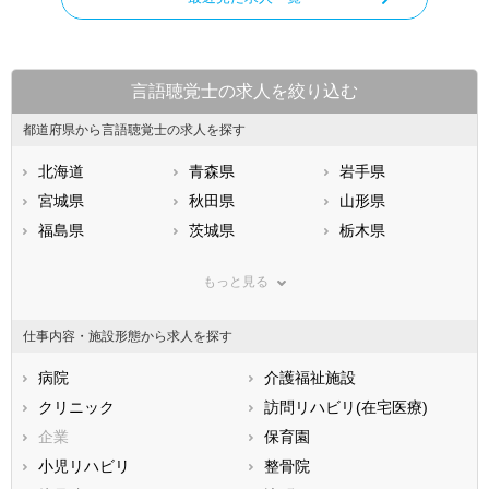
言語聴覚士の求人を絞り込む
都道府県から言語聴覚士の求人を探す
北海道
青森県
岩手県
宮城県
秋田県
山形県
福島県
茨城県
栃木県
群馬県
埼玉県
千葉県
もっと見る
東京都
神奈川県
新潟県
山梨県
長野県
富山県
仕事内容・施設形態から求人を探す
石川県
福井県
岐阜県
静岡県
病院
愛知県
介護福祉施設
三重県
滋賀県
クリニック
京都府
訪問リハビリ(在宅医療)
大阪府
兵庫県
企業
奈良県
保育園
和歌山県
鳥取県
小児リハビリ
島根県
整骨院
岡山県