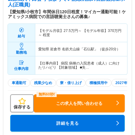
人(正職員)
【愛知県/小牧市】年間休日120日程度！マイカー通勤可能！ケ
アミックス病院での言語聴覚士さんの募集♪
【モデル月収】
27.5
万円～
【モデル年収】
370
万円
～
程度
給与
愛知県 岩倉市
名鉄犬山線「石仏駅」（徒歩20分）
勤務地
【仕事内容】 病院 病棟の入院患者（成人）に向け
たリハビリ 【対象領域】 ■失…
仕事内容
車通勤可
残業少なめ
寮・借り上げ
積極採用中
2027年4
この求人を問い合わせる
保存する
詳細を見る