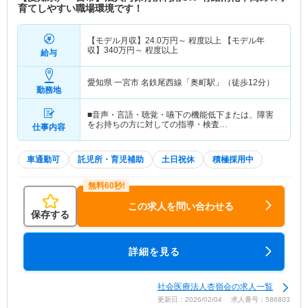
育てしやすい職場環境です！
【モデル月収】
24.0
万円～
程度以上 【モデル年
収】
340
万円～
程度以上
給与
愛知県 一宮市
名鉄尾西線「奥町駅」（徒歩12分）
勤務地
■音声・言語・聴覚・嚥下の機能低下または、障害
をお持ちの方に対しての指導・検査…
仕事内容
車通勤可
託児所・育児補助
土日祝休
積極採用中
この求人を問い合わせる
保存する
詳細を見る
社会医療法人杏嶺会の求人一覧
更新日：2026/02/04 求人番号：586803