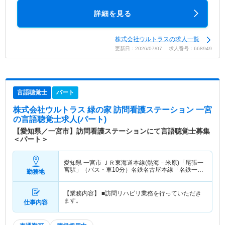
詳細を見る
株式会社ウルトラスの求人一覧
更新日：2026/07/07 求人番号：668949
言語聴覚士
パート
株式会社ウルトラス 緑の家 訪問看護ステーション 一宮
の言語聴覚士求人(パート)
【愛知県／一宮市】訪問看護ステーションにて言語聴覚士募集
＜パート＞
愛知県 一宮市
ＪＲ東海道本線(熱海－米原)「尾張一
宮駅」（バス・車10分）名鉄名古屋本線「名鉄一宮
勤務地
駅」（バス・車10分） 他
【業務内容】 ■訪問リハビリ業務を行っていただき
ます。
仕事内容