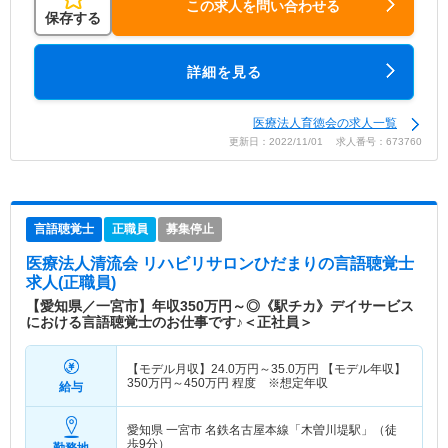
この求人を問い合わせる
保存する
詳細を見る
医療法人育徳会の求人一覧
更新日：2022/11/01 求人番号：673760
言語聴覚士
正職員
募集停止
医療法人清流会 リハビリサロンひだまり
の言語聴覚士
求人(正職員)
【愛知県／一宮市】年収350万円～◎《駅チカ》デイサービス
における言語聴覚士のお仕事です♪＜正社員＞
【モデル月収】
24.0
万円～
35.0
万円
【モデル年収】
350
万円～
450
万円
程度 ※想定年収
給与
愛知県 一宮市
名鉄名古屋本線「木曽川堤駅」（徒
歩9分）
勤務地