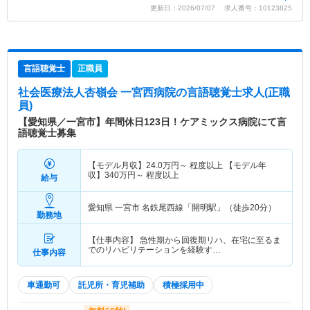
更新日：2026/07/07 求人番号：10123825
言語聴覚士
正職員
社会医療法人杏嶺会 一宮西病院
の言語聴覚士求人(正職
員)
【愛知県／一宮市】年間休日123日！ケアミックス病院にて言
語聴覚士募集
【モデル月収】
24.0
万円～
程度以上 【モデル年
収】
340
万円～
程度以上
給与
愛知県 一宮市
名鉄尾西線「開明駅」（徒歩20分）
勤務地
【仕事内容】 急性期から回復期リハ、在宅に至るま
でのリハビリテーションを経験す…
仕事内容
車通勤可
託児所・育児補助
積極採用中