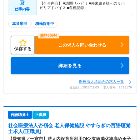
【仕事内容】 ■訪問リハビリ ■外来患者様へのリハ
ビリアドバイス ■各種記録・…
仕事内容
車通勤可
積極採用中
この求人を問い合わせる
保存する
詳細を見る
医療法人清流会の求人一覧
更新日：2026/02/05 求人番号：9691179
言語聴覚士
正職員
社会医療法人杏嶺会 老人保健施設 やすらぎ
の言語聴覚
士求人(正職員)
【愛知県／一宮市】法人内保育所利用OK×有給消化率高め★子