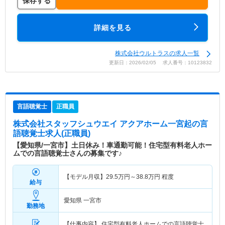
保存する
詳細を見る
株式会社ウルトラスの求人一覧
更新日：2026/02/05 求人番号：10123832
言語聴覚士
正職員
株式会社スタッフシュウエイ アクアホーム一宮起
の言
語聴覚士求人(正職員)
【愛知県/一宮市】土日休み！車通勤可能！住宅型有料老人ホー
ムでの言語聴覚士さんの募集です♪
【モデル月収】
29.5
万円～
38.8
万円
程度
給与
愛知県 一宮市
勤務地
【仕事内容】 住宅型有料老人ホームでの言語聴覚士