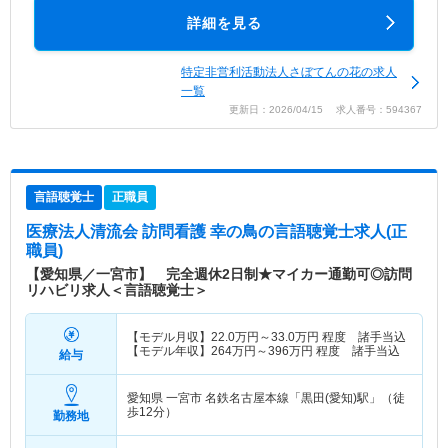
詳細を見る
特定非営利活動法人さぼてんの花の求人
一覧
更新日：2026/04/15 求人番号：594367
言語聴覚士
正職員
医療法人清流会 訪問看護 幸の鳥
の言語聴覚士求人(正
職員)
【愛知県／一宮市】 完全週休2日制★マイカー通勤可◎訪問
リハビリ求人＜言語聴覚士＞
【モデル月収】
22.0
万円～
33.0
万円
程度 諸手当込
【モデル年収】
264
万円～
396
万円
程度 諸手当込
給与
愛知県 一宮市
名鉄名古屋本線「黒田(愛知)駅」（徒
歩12分）
勤務地