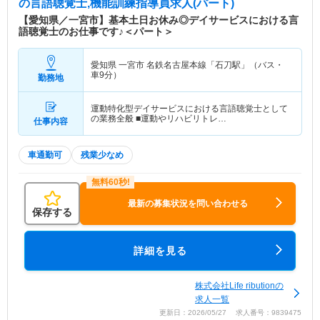
の言語聴覚士,機能訓練指導員求人(パート)
【愛知県／一宮市】基本土日お休み◎デイサービスにおける言
語聴覚士のお仕事です♪＜パート＞
愛知県 一宮市
名鉄名古屋本線「石刀駅」（バス・
車9分）
勤務地
運動特化型デイサービスにおける言語聴覚士として
の業務全般 ■運動やリハビリトレ…
仕事内容
車通勤可
残業少なめ
最新の募集状況を問い合わせる
保存する
詳細を見る
株式会社Life ributionの
求人一覧
更新日：2026/05/27 求人番号：9839475