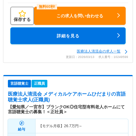
この求人を問い合わせる
保存する
詳細を見る
医療法人清流会の求人一覧
更新日：2026/03/13 求人番号：10249599
言語聴覚士
正職員
医療法人清流会 メディカルケアホームひだまり
の言語
聴覚士求人(正職員)
【愛知県／一宮市】ブランクOK◎住宅型有料老人ホームにて
言語聴覚士の募集！＜正社員＞
【モデル月収】
26.7
万円～
給与