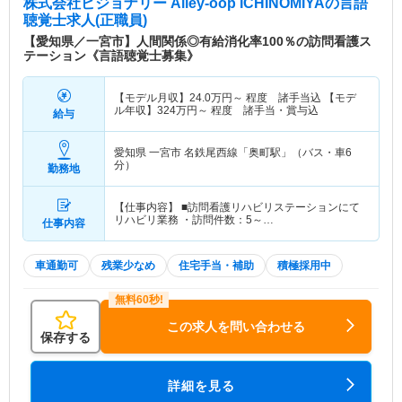
株式会社ビジョナリー Alley-oop ICHINOMIYA
の言語
聴覚士求人(正職員)
【愛知県／一宮市】人間関係◎有給消化率100％の訪問看護ス
テーション《言語聴覚士募集》
【モデル月収】
24.0
万円～
程度 諸手当込 【モデ
ル年収】
324
万円～
程度 諸手当・賞与込
給与
愛知県 一宮市
名鉄尾西線「奥町駅」（バス・車6
分）
勤務地
【仕事内容】 ■訪問看護リハビリステーションにて
リハビリ業務 ・訪問件数：5～…
仕事内容
車通勤可
残業少なめ
住宅手当・補助
積極採用中
この求人を問い合わせる
保存する
詳細を見る