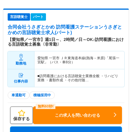
言語聴覚士
パート
合同会社うさぎとかめ 訪問看護ステーションうさぎと
かめ
の言語聴覚士求人(パート)
【愛知県／一宮市】週1日～、2時間／日～OK♪訪問看護におけ
る言語聴覚士募集〈非常勤〉
愛知県 一宮市
ＪＲ東海道本線(熱海－米原)「尾張一
宮駅」（バス・車8分）
勤務地
■訪問看護における言語聴覚士業務全般 ・リハビリ
業務 ・書類作成 ・その他付随…
仕事内容
車通勤可
積極採用中
この求人を問い合わせる
保存する