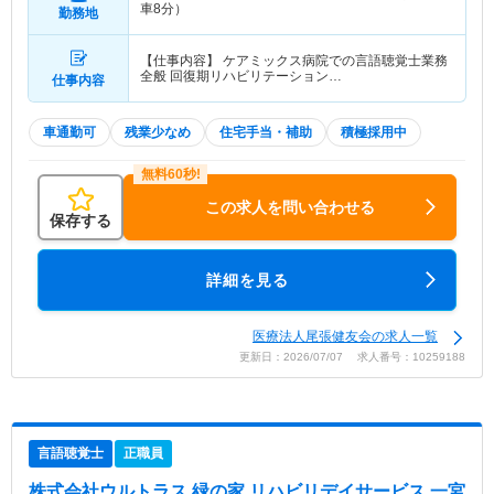
車8分）
勤務地
【仕事内容】 ケアミックス病院での言語聴覚士業務
全般 回復期リハビリテーション…
仕事内容
車通勤可
残業少なめ
住宅手当・補助
積極採用中
この求人を問い合わせる
保存する
詳細を見る
医療法人尾張健友会の求人一覧
更新日：2026/07/07 求人番号：10259188
言語聴覚士
正職員
株式会社ウルトラス 緑の家 リハビリデイサービス 一宮