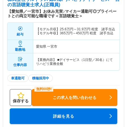
の言語聴覚士求人(正職員)
【愛知県／一宮市】お休み充実♪マイカー通勤可◎プライベー
トとの両立可能な職場です＜言語聴覚士＞
【モデル月収】
25.6
万円～
31.9
万円
程度 諸手当込
【モデル年収】
365
万円～
450
万円
程度 諸手当込
給与
愛知県 一宮市
勤務地
【業務内容】 ■デイサービス（1日型／30名）にて
リハビリ業務全般
仕事内容
車通勤可
積極採用中
この求人を問い合わせる
保存する
詳細を見る