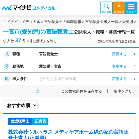
マイナビコメディカル
言語聴覚士の転職情報
言語聴覚士求人一覧
愛知県
一宮市(愛知県)の言語聴覚士
公開求人・転職・募集情報一覧
37
求人数
件
※非公開求人を除く
2026年08月07日(金)更新
職種
言語聴覚士
変更する
勤務地
愛知県一宮市
変更する
求人条件
その他求人条件未設定
変更する
この検索条件を保存する
条件をクリア
言語聴覚士
正職員
株式会社ウルトラス メディケアホーム緑の家
の言語聴
覚士求人(正職員)