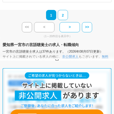
1
2
<<
<
>
>>
（1～20件目を表示中）
愛知県一宮市の言語聴覚士の求人・転職傾向
一宮市の言語聴覚士求人は37件あります。（2026年08月07日更新）
サイト上に掲載されている求人の他に、
非公開求人
もございます。
無料
転職支援サービス
にお申し込みいただくと、全求人からご希望条件に合
う求人を提案させていただきます。
一宮市の言語聴覚士求人では以下のような条件が人気です。
・
土日祝休
・
積極採用中
・
残業少なめ
・
正社員(正職員)
・
病
院
・
クリニック
・
介護福祉施設
・
訪問リハビリ(在宅医療)
・
小児
リハビリ
他の条件でも人気の求人がございますので、「こだわり条件」から検索
いただくか、お気軽にお問い合わせください。
全国の言語聴覚士求人
から検索いただくことも可能です。