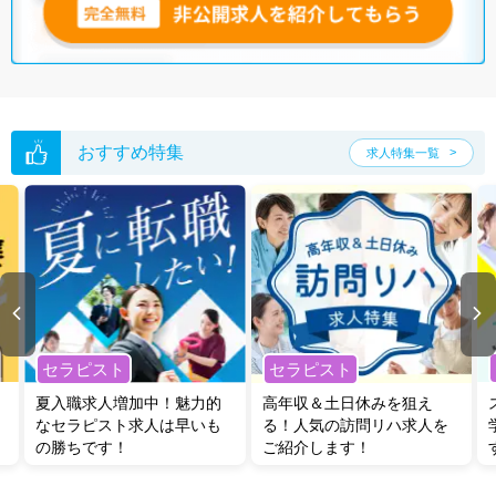
無料転職支援サービス
にお申し込みいただくと、ご希望条件をヒアリン
グした上で求人をご提案いたします。
ご希望条件がまだ定まっていない方は
人気の希望条件をピックアップし
た求人特集
をぜひご活用ください。
転職支援の他、情報収集や募集状況の確認も、お気軽にご相談くださ
い。
おすすめ特集
求人特集一覧
セラピスト
セラピスト
夏入職求人増加中！魅力的
高年収＆土日休みを狙え
なセラピスト求人は早いも
る！人気の訪問リハ求人を
の勝ちです！
ご紹介します！