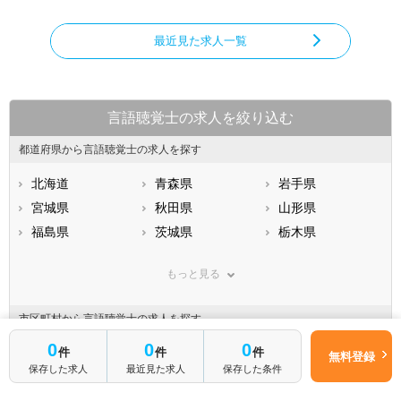
最近見た求人一覧
言語聴覚士の求人を絞り込む
都道府県から言語聴覚士の求人を探す
北海道
青森県
岩手県
宮城県
秋田県
山形県
福島県
茨城県
栃木県
群馬県
埼玉県
千葉県
もっと見る
東京都
神奈川県
新潟県
山梨県
長野県
富山県
市区町村から言語聴覚士の求人を探す
石川県
福井県
岐阜県
0
0
0
件
件
件
静岡県
名古屋市すべて
愛知県
三重県
無料登録
保存した求人
最近見た求人
保存した条件
滋賀県
名古屋市千種区
京都府
名古屋市東区
大阪府