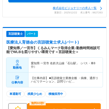
株式会社ビジョナリーの求人一覧
更新日：2025/12/22 求人番号：9827263
言語聴覚士
パート
医療法人育徳会
の言語聴覚士求人(パート)
【愛知県／一宮市】くるみんマーク取得企業♪勤務時間相談可
能でWLBを図りやすい環境です＜言語聴覚士＞
愛知県 一宮市
名鉄犬山線「石仏駅」（バス・車8
分）
勤務地
【仕事内容】 ■言語聴覚士業務全般 ・病棟、通所リ
ハビリテーション、訪問リハビ…
仕事内容
車通勤可
残業少なめ
積極採用中