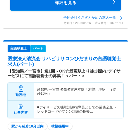
詳細を見る
合同会社うさぎとかめの求人一覧
更新日：2026/05/26 求人番号：10262781
言語聴覚士
パート
医療法人清流会 リハビリサロンひだまり
の言語聴覚士
求人(パート)
【愛知県／一宮市】週1回～OK☆最寄駅より徒歩圏内♪デイサ
ービスにて言語聴覚士の募集！＜パート＞
愛知県 一宮市
名鉄名古屋本線「木曽川堤駅」（徒
歩10分）
勤務地
■デイサービス機能訓練指導員としての業務全般 ・
レッドコードやマシン訓練の指導…
仕事内容
駅から徒歩10分以内
積極採用中