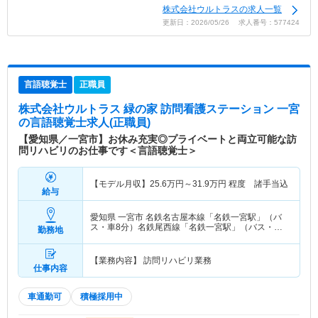
株式会社ウルトラスの求人一覧
更新日：2026/05/26 求人番号：577424
言語聴覚士
正職員
株式会社ウルトラス 緑の家 訪問看護ステーション 一宮
の言語聴覚士求人(正職員)
【愛知県／一宮市】お休み充実◎プライベートと両立可能な訪
問リハビリのお仕事です＜言語聴覚士＞
【モデル月収】
25.6
万円～
31.9
万円
程度 諸手当込
給与
愛知県 一宮市
名鉄名古屋本線「名鉄一宮駅」（バ
ス・車8分）名鉄尾西線「名鉄一宮駅」（バス・車8
勤務地
分）
【業務内容】 訪問リハビリ業務
仕事内容
車通勤可
積極採用中