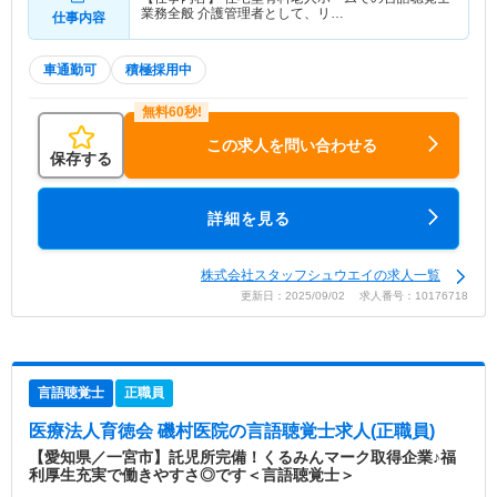
業務全般 介護管理者として、リ…
仕事内容
車通勤可
積極採用中
この求人を問い合わせる
保存する
詳細を見る
株式会社スタッフシュウエイの求人一覧
更新日：2025/09/02 求人番号：10176718
言語聴覚士
正職員
医療法人育徳会 磯村医院
の言語聴覚士求人(正職員)
【愛知県／一宮市】託児所完備！くるみんマーク取得企業♪福
利厚生充実で働きやすさ◎です＜言語聴覚士＞