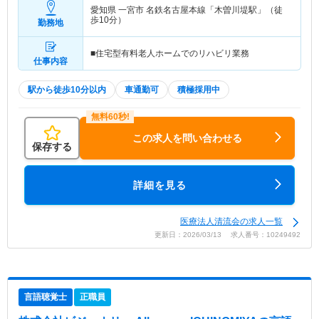
愛知県 一宮市
名鉄名古屋本線「木曽川堤駅」（徒
歩10分）
勤務地
■住宅型有料老人ホームでのリハビリ業務
仕事内容
駅から徒歩10分以内
車通勤可
積極採用中
この求人を問い合わせる
保存する
詳細を見る
医療法人清流会の求人一覧
更新日：2026/03/13 求人番号：10249492
言語聴覚士
正職員