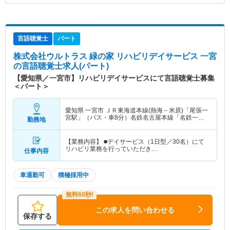
言語聴覚士
パート
株式会社ウルトラス 緑の家 リハビリデイサービス 一宮
の言語聴覚士求人(パート)
【愛知県／一宮市】リハビリデイサービスにて言語聴覚士募集
＜パート＞
愛知県 一宮市
ＪＲ東海道本線(熱海－米原)「尾張一
宮駅」（バス・車8分）名鉄名古屋本線「名鉄一宮
勤務地
駅」（バス・車8分） 他
【業務内容】 ■デイサービス（1日型／30名）にて
リハビリ業務を行っていただき…
仕事内容
車通勤可
積極採用中
この求人を問い合わせる
保存する