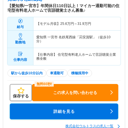
【愛知県/一宮市】年間休日110日以上！マイカー通勤可能の住
宅型有料老人ホームで言語聴覚士さん募集♪
【モデル月収】
25.6
万円～
31.9
万円
給与
愛知県 一宮市
名鉄尾西線「苅安賀駅」（徒歩10
分）
勤務地
【仕事内容】 住宅型有料老人ホームで言語聴覚士業
務全般
仕事内容
駅から徒歩10分以内
車通勤可
積極採用中
この求人を問い合わせる
保存する
詳細を見る
株式会社ウルトラスの求人一覧