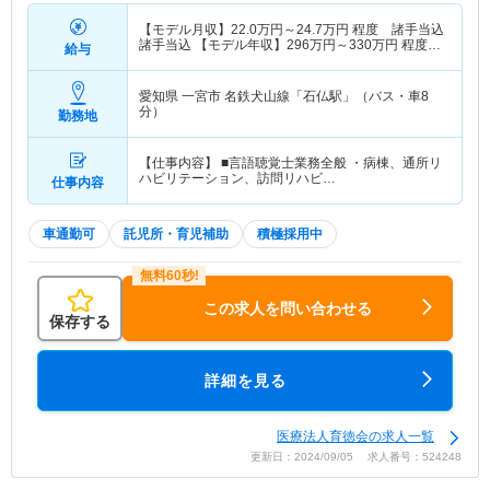
【モデル月収】
22.0
万円～
24.7
万円
程度 諸手当込
諸手当込 【モデル年収】
296
万円～
330
万円
程度
給与
諸手当・賞与込
愛知県 一宮市
名鉄犬山線「石仏駅」（バス・車8
分）
勤務地
【仕事内容】 ■言語聴覚士業務全般 ・病棟、通所リ
ハビリテーション、訪問リハビ…
仕事内容
車通勤可
託児所・育児補助
積極採用中
この求人を問い合わせる
保存する
詳細を見る
医療法人育徳会の求人一覧
更新日：2024/09/05 求人番号：524248