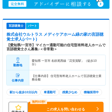
言語聴覚士
パート
株式会社ウルトラス メディケアホーム緑の家
の言語聴
覚士求人(パート)
【愛知県/一宮市】マイカー通勤可能の住宅型有料老人ホームで
言語聴覚士さん募集♪＜非常勤＞
愛知県 一宮市
名鉄尾西線「苅安賀駅」（徒歩10
分）
勤務地
【仕事内容】 住宅型有料老人ホームで言語聴覚士業
務全般
仕事内容
駅から徒歩10分以内
車通勤可
残業少なめ
積極採用中
この求人を問い合わせる