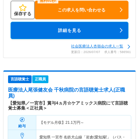
この求人を問い合わせる
保存する
詳細を見る
社会医療法人杏嶺会の求人一覧
更新日：2026/07/07 求人番号：586561
言語聴覚士
正職員
医療法人尾張健友会 千秋病院
の言語聴覚士求人(正職
員)
【愛知県／一宮市】賞与4ヵ月☆ケアミックス病院にて言語聴
覚士募集＜正社員＞
【モデル月収】
21.1
万円～
給与
愛知県 一宮市
名鉄犬山線「岩倉(愛知)駅」（バス・