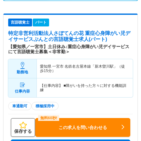
言語聴覚士
パート
特定非営利活動法人さぼてんの花 重症心身障がい児デ
イサービスぷんと
の言語聴覚士求人(パート)
【愛知県／一宮市】土日休み♪重症心身障がい児デイサービス
にて言語聴覚士募集＜非常勤＞
愛知県 一宮市
名鉄名古屋本線「新木曽川駅」（徒
歩15分）
勤務地
【仕事内容】 ■障がいを持った方々に対する機能訓
練
仕事内容
車通勤可
積極採用中
この求人を問い合わせる
保存する