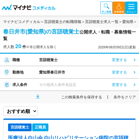
マイナビコメディカル
言語聴覚士の転職情報
言語聴覚士求人一覧
愛知県
春日井市(愛知県)の言語聴覚士
公開求人・転職・募集情報一
覧
20
求人数
件
※非公開求人を除く
2026年08月09日(日)更新
職種
言語聴覚士
変更する
勤務地
愛知県春日井市
変更する
求人条件
その他求人条件未設定
変更する
この検索条件を保存する
条件をクリア
言語聴覚士
正職員
医療法人白山会 白山リハビリテーション病院
の言語聴