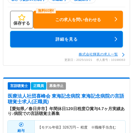
この求人を問い合わせる
保存する
詳細を見る
株式会社輝真の求人一覧
更新日：2025/10/21 求人番号：10198063
言語聴覚士
正職員
募集停止
医療法人社団喜峰会 東海記念病院 東海記念病院
の言語
聴覚士求人(正職員)
【愛知県／春日井市】年間休日120日程度◎賞与4.7ヶ月実績あ
り♪病院での言語聴覚士募集
【モデル年収】
326
万円～
程度 ※職種手当含む
給与