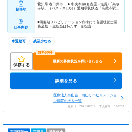
愛知県 春日井市
ＪＲ中央本線(名古屋－塩尻)「高蔵
寺駅」（バス・車10分）愛知環状鉄道「高蔵寺駅」
勤務地
（バス・車10分） 他
■回復期リハビリテーション病棟にて言語聴覚士業
務全般 ・主担当は持たず、副担当…
仕事内容
車通勤可
残業少なめ
最新の募集状況を問い合わせる
保存する
詳細を見る
医療法人白山会 白山リハビリテーショ
ン病院の求人一覧
更新日：2026/06/01 求人番号：574764
言語聴覚士
正職員
募集停止