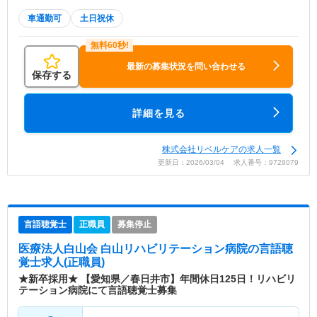
車通勤可
土日祝休
最新の募集状況を問い合わせる
保存する
詳細を見る
株式会社リベルケアの求人一覧
更新日：2026/03/04 求人番号：9729079
言語聴覚士
正職員
募集停止
医療法人白山会 白山リハビリテーション病院
の言語聴
覚士求人(正職員)
★新卒採用★ 【愛知県／春日井市】年間休日125日！リハビリ
テーション病院にて言語聴覚士募集