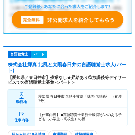
言語聴覚士
パート
株式会社輝真 北風と太陽春日井
の言語聴覚士求人(パー
ト)
【愛知県／春日井市】残業なし★昇給あり◎放課後等デイサー
ビスでの言語聴覚士募集＜パート＞
愛知県 春日井市
名鉄小牧線「味美(名鉄)駅」（徒歩
7分）
勤務地
【仕事内容】 ■言語聴覚士業務全般 障がいのある子
ども（小学生～高校生）の機…
仕事内容
駅から徒歩10分以内
車通勤可
積極採用中