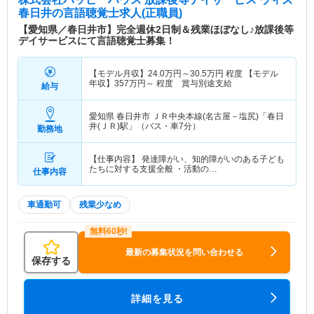
春日井
の言語聴覚士求人(正職員)
【愛知県／春日井市】完全週休2日制＆残業ほぼなし♪放課後等
デイサービスにて言語聴覚士募集！
【モデル月収】
24.0
万円～
30.5
万円
程度 【モデル
年収】
357
万円～
程度 賞与別途支給
給与
愛知県 春日井市
ＪＲ中央本線(名古屋－塩尻)「春日
井(ＪＲ)駅」（バス・車7分）
勤務地
【仕事内容】 発達障がい、知的障がいのある子ども
たちに対する支援全般 ・活動の…
仕事内容
車通勤可
残業少なめ
最新の募集状況を問い合わせる
保存する
詳細を見る