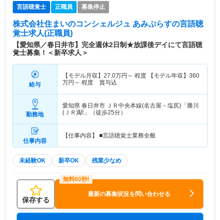
言語聴覚士
正職員
募集停止
株式会社住まいのコンシェルジュ あみぷらす
の言語聴
覚士求人(正職員)
【愛知県／春日井市】完全週休2日制★放課後デイにて言語聴
覚士募集！＜新卒求人＞
【モデル月収】
27.0
万円～
程度 【モデル年収】
360
万円～
程度 賞与込
給与
愛知県 春日井市
ＪＲ中央本線(名古屋－塩尻)「勝川
(ＪＲ)駅」（徒歩25分）
勤務地
【仕事内容】 ■言語聴覚士業務全般
仕事内容
未経験OK
新卒OK
残業少なめ
最新の募集状況を問い合わせる
保存する