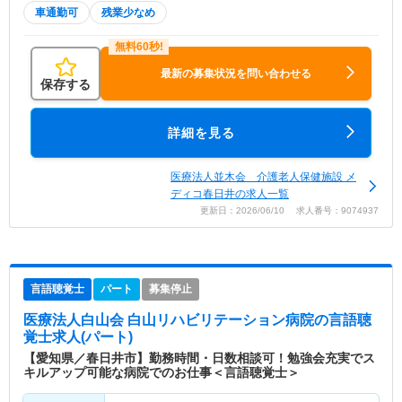
車通勤可
残業少なめ
最新の募集状況を問い合わせる
保存する
詳細を見る
医療法人並木会 介護老人保健施設 メ
ディコ春日井の求人一覧
更新日：2026/06/10 求人番号：9074937
言語聴覚士
パート
募集停止
医療法人白山会 白山リハビリテーション病院
の言語聴
覚士求人(パート)
【愛知県／春日井市】勤務時間・日数相談可！勉強会充実でス
キルアップ可能な病院でのお仕事＜言語聴覚士＞