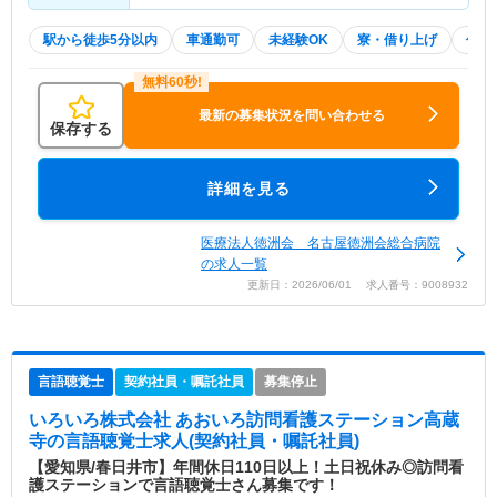
駅から徒歩5分以内
車通勤可
未経験OK
寮・借り上げ
住宅
最新の募集状況を問い合わせる
保存する
詳細を見る
医療法人徳洲会 名古屋徳洲会総合病院
の求人一覧
更新日：2026/06/01 求人番号：9008932
言語聴覚士
契約社員・嘱託社員
募集停止
いろいろ株式会社 あおいろ訪問看護ステーション高蔵
寺
の言語聴覚士求人(契約社員・嘱託社員)
【愛知県/春日井市】年間休日110日以上！土日祝休み◎訪問看
護ステーションで言語聴覚士さん募集です！