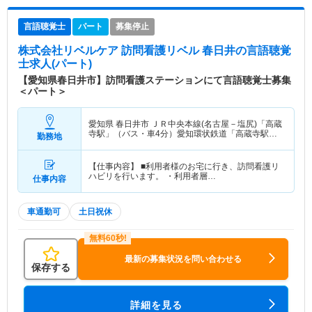
言語聴覚士
パート
募集停止
株式会社リベルケア 訪問看護リベル 春日井
の言語聴覚
士求人(パート)
【愛知県春日井市】訪問看護ステーションにて言語聴覚士募集
＜パート＞
愛知県 春日井市
ＪＲ中央本線(名古屋－塩尻)「高蔵
寺駅」（バス・車4分）愛知環状鉄道「高蔵寺駅」
勤務地
（バス・車4分） 他
【仕事内容】 ■利用者様のお宅に行き、訪問看護リ
ハビリを行います。 ・利用者層…
仕事内容
車通勤可
土日祝休
最新の募集状況を問い合わせる
保存する
詳細を見る