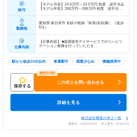
【モデル月収】
24.0
万円～
33.0
万円
程度 諸手当込
【モデル年収】
288
万円～
396
万円
程度 諸手当
給与
込・別途賞与支給
愛知県 春日井市
名鉄小牧線「味美(名鉄)駅」（徒歩
6分）
勤務地
【仕事内容】 ■放課後等デイサービスでのリハビリ
テーション業務を行っていただき…
仕事内容
駅から徒歩10分以内
車通勤可
残業少なめ
積極採用中
この求人を問い合わせる
保存する
詳細を見る
株式会社輝真の求人一覧
更新日：2025/10/23 求人番号：9734153