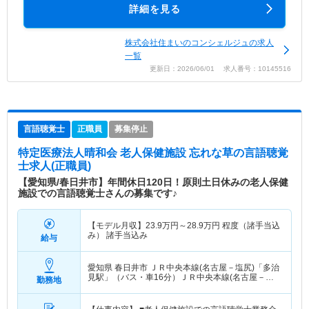
詳細を見る
株式会社住まいのコンシェルジュの求人
一覧
更新日：2026/06/01 求人番号：10145516
言語聴覚士
正職員
募集停止
特定医療法人晴和会 老人保健施設 忘れな草
の言語聴覚
士求人(正職員)
【愛知県/春日井市】年間休日120日！原則土日休みの老人保健
施設での言語聴覚士さんの募集です♪
【モデル月収】
23.9
万円～
28.9
万円
程度（諸手当込
み） 諸手当込み
給与
愛知県 春日井市
ＪＲ中央本線(名古屋－塩尻)「多治
見駅」（バス・車16分）ＪＲ中央本線(名古屋－塩
勤務地
尻)「古虎渓駅」（バス・車16分） 他