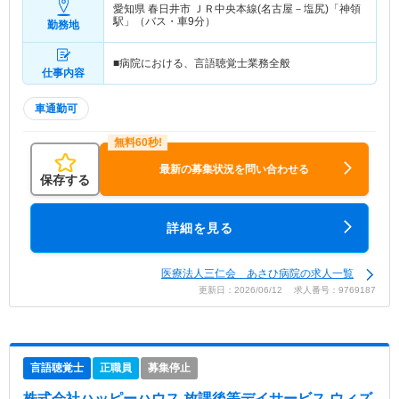
愛知県 春日井市
ＪＲ中央本線(名古屋－塩尻)「神領
駅」（バス・車9分）
勤務地
■病院における、言語聴覚士業務全般
仕事内容
車通勤可
最新の募集状況を問い合わせる
保存する
詳細を見る
医療法人三仁会 あさひ病院の求人一覧
更新日：2026/06/12 求人番号：9769187
言語聴覚士
正職員
募集停止
株式会社ハッピーハウス 放課後等デイサービス ウィズ