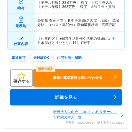
【モデル月収】
23.6
万円～
程度 ※諸手当込み
【モデル年収】
363
万円～
程度 ※諸手当・賞与込
給与
み
愛知県 春日井市
ＪＲ中央本線(名古屋－塩尻)「高蔵
寺駅」（バス・車10分）愛知環状鉄道「高蔵寺駅」
勤務地
（バス・車10分） 他
【仕事内容】 ■日常生活動作や活動の訓練により、
対象者ひとりひとりに対して医学…
仕事内容
車通勤可
未経験OK
住宅手当・補助
最新の募集状況を問い合わせる
保存する
詳細を見る
医療法人白山会 白山リハビリテーショ
ン病院の求人一覧
更新日：2026/06/01 求人番号：9835277