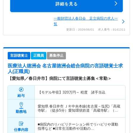
詳細を見る
一般財団法人春日会 足立病院の求人一
覧
更新日：2026/06/01 求人番号：9141311
言語聴覚士
正職員
募集停止
医療法人徳洲会 名古屋徳洲会総合病院
の言語聴覚士求
人(正職員)
【愛知県／春日井市】病院にて言語聴覚士募集＜常勤＞
【モデル年収】
320
万円～
程度 諸手当込
給与
愛知県 春日井市
ＪＲ中央本線(名古屋－塩尻)「高蔵
寺駅」（徒歩5分）愛知環状鉄道「高蔵寺駅」（徒
勤務地
歩5分） 他
■病院内のリハビリテーション科でリハビリや運動
指導など ■日常生活動作や活動の…
仕事内容