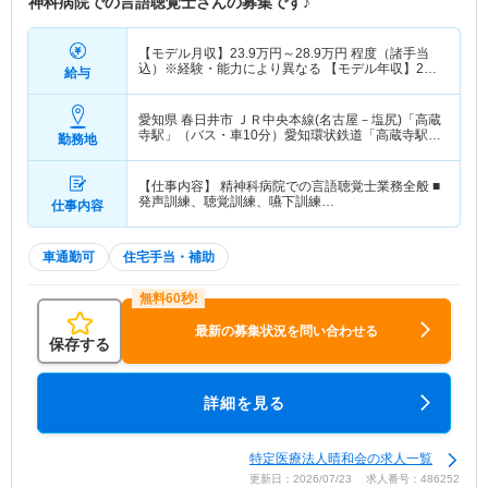
神科病院での言語聴覚士さんの募集です♪
【モデル月収】
23.9
万円～
28.9
万円
程度（諸手当
込）※経験・能力により異なる 【モデル年収】
270
給与
万円～
360
万円
程度
愛知県 春日井市
ＪＲ中央本線(名古屋－塩尻)「高蔵
寺駅」（バス・車10分）愛知環状鉄道「高蔵寺駅」
勤務地
（バス・車10分） 他
【仕事内容】 精神科病院での言語聴覚士業務全般 ■
発声訓練、聴覚訓練、嚥下訓練…
仕事内容
車通勤可
住宅手当・補助
最新の募集状況を問い合わせる
保存する
詳細を見る
特定医療法人晴和会の求人一覧
更新日：2026/07/23 求人番号：486252