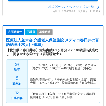
株式会社ハッピーハウスの求人一覧
更新日：2026/02/04 求人番号：9112913
言語聴覚士
正職員
募集停止
医療法人並木会 介護老人保健施設 メディコ春日井
の言
語聴覚士求人(正職員)
【愛知県／春日井市】賞与実績4.2ヶ月分♪17：00終業×残業な
し！働きやすさ◎です＜言語聴覚士＞
【モデル月収】
21.9
万円～
25.9
万円
程度 諸手当込
【モデル年収】
336
万円～
400
万円
程度 諸手当・
給与
賞与込
愛知県 春日井市
ＪＲ中央本線(名古屋－塩尻)「高蔵
寺駅」（バス・車11分）愛知環状鉄道「高蔵寺駅」
勤務地
（バス・車11分） 他
【仕事内容】 ■入所、デイ利用者様に対する機能回
復訓練とリハビリ計画作成と評価…
仕事内容