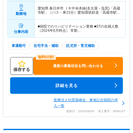
愛知県 春日井市
ＪＲ中央本線(名古屋－塩尻)「高蔵
寺駅」（バス・車15分）愛知環状鉄道「高蔵寺駅」
勤務地
（バス・車15分） 他
■病院でのリハビリテーション業務 ■STの在籍人数
（2024年6月時点） 常勤…
仕事内容
車通勤可
住宅手当・補助
託児所・育児補助
最新の募集状況を問い合わせる
保存する
詳細を見る
医療法人社団喜峰会 東海記念病院の求
人一覧
更新日：2026/08/06 求人番号：9899187