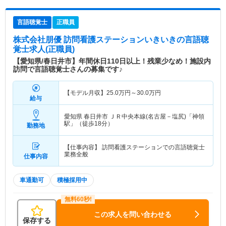
言語聴覚士
正職員
株式会社朋優 訪問看護ステーションいきいき
の言語聴
覚士求人(正職員)
【愛知県/春日井市】年間休日110日以上！残業少なめ！施設内
訪問で言語聴覚士さんの募集です♪
【モデル月収】
25.0
万円～
30.0
万円
給与
愛知県 春日井市
ＪＲ中央本線(名古屋－塩尻)「神領
駅」（徒歩18分）
勤務地
【仕事内容】 訪問看護ステーションでの言語聴覚士
業務全般
仕事内容
車通勤可
積極採用中
この求人を問い合わせる
保存する