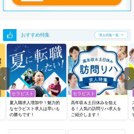
グした上で求人をご提案いたします。
ご希望条件がまだ定まっていない方は
人気の希望条件をピックアップし
た求人特集
をぜひご活用ください。
転職支援の他、情報収集や募集状況の確認も、お気軽にご相談くださ
い。
おすすめ特集
求人特集一覧
セラピスト
セラピスト
夏入職求人増加中！魅力的
高年収＆土日休みを狙え
なセラピスト求人は早いも
る！人気の訪問リハ求人を
の勝ちです！
ご紹介します！