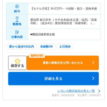
【モデル月収】
34.0
万円～
※経験・能力・資格考慮
給与
愛知県 春日井市
ＪＲ中央本線(名古屋－塩尻)「高蔵
寺駅」（徒歩4分）愛知環状鉄道「高蔵寺駅」（徒
勤務地
歩4分） 他
■機能訓練業務全般
仕事内容
駅から徒歩5分以内
未経験OK
土日祝休
最新の募集状況を問い合わせる
保存する
詳細を見る
いろいろ株式会社の求人一覧
更新日：2026/05/28 求人番号：10242207