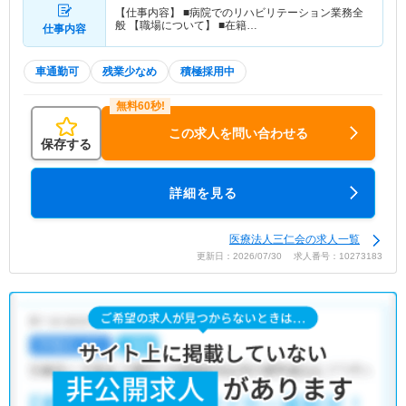
【仕事内容】 ■病院でのリハビリテーション業務全
般 【職場について】 ■在籍…
仕事内容
車通勤可
残業少なめ
積極採用中
この求人を問い合わせる
保存する
詳細を見る
医療法人三仁会の求人一覧
更新日：2026/07/30 求人番号：10273183