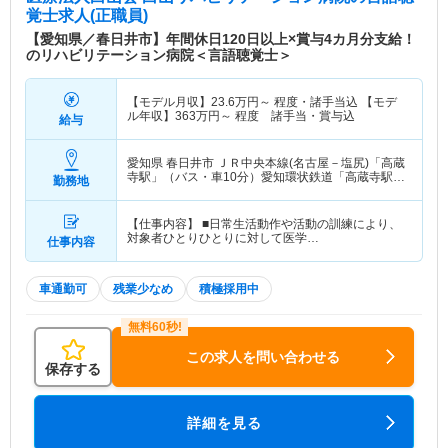
覚士求人(正職員)
【愛知県／春日井市】年間休日120日以上×賞与4カ月分支給！
のリハビリテーション病院＜言語聴覚士＞
【モデル月収】
23.6
万円～
程度・諸手当込 【モデ
ル年収】
363
万円～
程度 諸手当・賞与込
給与
愛知県 春日井市
ＪＲ中央本線(名古屋－塩尻)「高蔵
寺駅」（バス・車10分）愛知環状鉄道「高蔵寺駅」
勤務地
（バス・車10分） 他
【仕事内容】 ■日常生活動作や活動の訓練により、
対象者ひとりひとりに対して医学…
仕事内容
車通勤可
残業少なめ
積極採用中
この求人を問い合わせる
保存する
詳細を見る