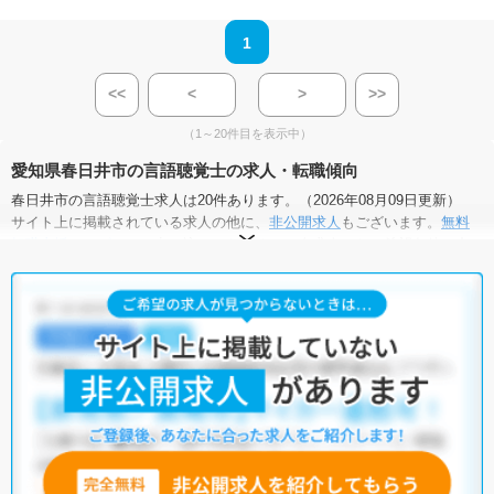
1
<<
<
>
>>
（1～20件目を表示中）
愛知県春日井市の言語聴覚士の求人・転職傾向
春日井市の言語聴覚士求人は20件あります。（2026年08月09日更新）
サイト上に掲載されている求人の他に、
非公開求人
もございます。
無料
転職支援サービス
にお申し込みいただくと、全求人からご希望条件に合
う求人を提案させていただきます。
春日井市の言語聴覚士求人では以下のような条件が人気です。
・
土日祝休
・
積極採用中
・
新卒OK
・
正社員(正職員)
・
病院
・
介護福祉施設
・
訪問リハビリ(在宅医療)
・
小児リハビリ
・
保育園
他の条件でも人気の求人がございますので、「こだわり条件」から検索
いただくか、お気軽にお問い合わせください。
全国の言語聴覚士求人
から検索いただくことも可能です。
無料転職支援サービス
にお申し込みいただくと、ご希望条件をヒアリン