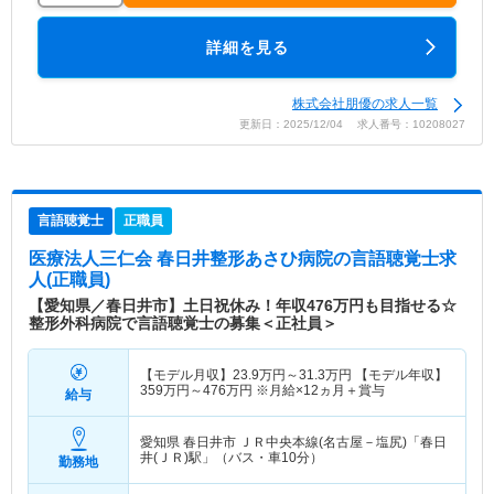
詳細を見る
株式会社朋優の求人一覧
更新日：2025/12/04 求人番号：10208027
言語聴覚士
正職員
医療法人三仁会 春日井整形あさひ病院
の言語聴覚士求
人(正職員)
【愛知県／春日井市】土日祝休み！年収476万円も目指せる☆
整形外科病院で言語聴覚士の募集＜正社員＞
【モデル月収】
23.9
万円～
31.3
万円
【モデル年収】
359
万円～
476
万円
※月給×12ヵ月＋賞与
給与
愛知県 春日井市
ＪＲ中央本線(名古屋－塩尻)「春日
井(ＪＲ)駅」（バス・車10分）
勤務地