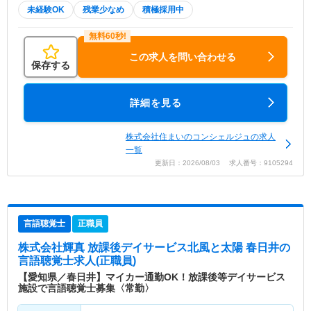
未経験OK
残業少なめ
積極採用中
この求人を問い合わせる
保存する
詳細を見る
株式会社住まいのコンシェルジュの求人
一覧
更新日：2026/08/03 求人番号：9105294
言語聴覚士
正職員
株式会社輝真 放課後デイサービス北風と太陽 春日井
の
言語聴覚士求人(正職員)
【愛知県／春日井】マイカー通勤OK！放課後等デイサービス
施設で言語聴覚士募集〈常勤〉