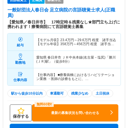
一般財団法人春日会 足立病院
の言語聴覚士求人(正職
員)
【愛知県／春日井市】 17時定時＆残業なし★部門立ち上げに
携われます！療養病院にて言語聴覚士募集
【モデル月収】
23.4
万円～
29.6
万円
程度 諸手当込
【モデル年収】
358
万円～
456
万円
程度 諸手当・
給与
賞与込
愛知県 春日井市
ＪＲ中央本線(名古屋－塩尻)「勝川
(ＪＲ)駅」（徒歩8分）
勤務地
【仕事内容】 ■療養病棟におけるリハビリテーショ
ン業務 ・医師の診療をもとに、…
仕事内容
駅から徒歩10分以内
車通勤可
残業少なめ
土日祝休
最新の募集状況を問い合わせる
保存する