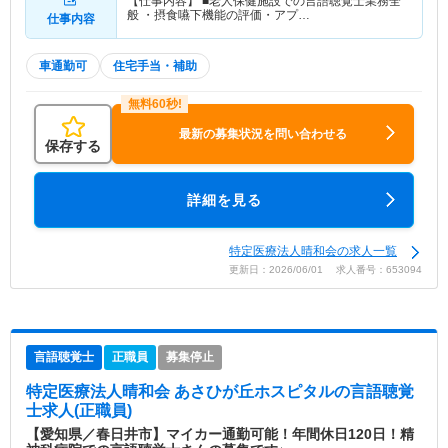
【仕事内容】 ■老人保健施設での言語聴覚士業務全
般 ・摂食嚥下機能の評価・アプ…
仕事内容
車通勤可
住宅手当・補助
最新の募集状況を問い合わせる
保存する
詳細を見る
特定医療法人晴和会の求人一覧
更新日：2026/06/01 求人番号：653094
言語聴覚士
正職員
募集停止
特定医療法人晴和会 あさひが丘ホスピタル
の言語聴覚
士求人(正職員)
【愛知県／春日井市】マイカー通勤可能！年間休日120日！精