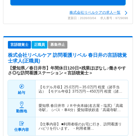
株式会社リベルケアの求人一覧
更新日：2026/03/04 求人番号：9729096
言語聴覚士
正職員
募集停止
株式会社リベルケア 訪問看護リベル 春日井
の言語聴覚
士求人(正職員)
【愛知県／春日井市】年間休日120日×残業ほぼなし♪働きやす
さ◎な訪問看護ステーション＜言語聴覚士＞
【モデル月収】
25.0
万円～
35.0
万円
程度（諸手当
込） 【モデル年収】
375
万円～
450
万円
程度（諸手
給与
当賞与込）
愛知県 春日井市
ＪＲ中央本線(名古屋－塩尻)「高蔵
寺駅」（バス・車4分）愛知環状鉄道「高蔵寺駅」
勤務地
（バス・車4分） 他
【仕事内容】 ■利用者様のお宅に行き、訪問看護リ
ハビリを行います。 ・利用者層…
仕事内容