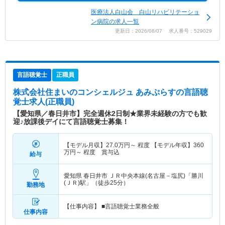
医療法人白山会 白山リハビリテーショ
ン病院の求人一覧
更新日：2026/08/07 求人番号：529029
言語聴覚士
正職員
株式会社住まいのコンシェルジュ あみぷらす
の言語聴
覚士求人(正職員)
【愛知県／春日井市】完全週休2日制★業界未経験の方でも歓
迎♪放課後デイにて言語聴覚士募集！
【モデル月収】
27.0
万円～
程度 【モデル年収】
360
万円～
程度 賞与込
給与
愛知県 春日井市
ＪＲ中央本線(名古屋－塩尻)「勝川
(ＪＲ)駅」（徒歩25分）
勤務地
【仕事内容】 ■言語聴覚士業務全般
仕事内容